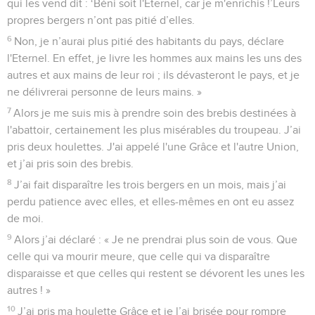
qui les vend dit : ‘Béni soit l'Eternel, car je m'enrichis !’Leurs
propres bergers n’ont pas pitié d’elles.
6
Non, je n’aurai plus pitié des habitants du pays, déclare
l'Eternel. En effet, je livre les hommes aux mains les uns des
autres et aux mains de leur roi ; ils dévasteront le pays, et je
ne délivrerai personne de leurs mains. »
7
Alors je me suis mis à prendre soin des brebis destinées à
l'abattoir, certainement les plus misérables du troupeau. J’ai
pris deux houlettes. J'ai appelé l'une Grâce et l'autre Union,
et j’ai pris soin des brebis.
8
J’ai fait disparaître les trois bergers en un mois, mais j’ai
perdu patience avec elles, et elles-mêmes en ont eu assez
de moi.
9
Alors j’ai déclaré : « Je ne prendrai plus soin de vous. Que
celle qui va mourir meure, que celle qui va disparaître
disparaisse et que celles qui restent se dévorent les unes les
autres ! »
10
J’ai pris ma houlette Grâce et je l’ai brisée pour rompre