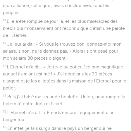
mon alliance, celle que j'avais conclue avec tous les
peuples.
11
Elle a été rompue ce jour-là, et les plus misérables des
brebis qui m’observaient ont reconnu que c'était une parole
de l'Eternel.
12
Je leur ai dit : « Si vous le trouvez bon, donnez-moi mon
salaire, sinon, ne le donnez pas. » Alors ils ont pesé pour
mon salaire 30 pièces d'argent.
13
L'Eternel m’a dit : « Jette-le au potier, *ce prix magnifique
auquel ils m'ont estimé ! » J’ai donc pris les 30 pièces
d'argent et je les ai jetées dans la maison de l'Eternel pour le
potier.
14
Puis j’ai brisé ma seconde houlette, Union, pour rompre la
fraternité entre Juda et Israël.
15
L'Eternel m’a dit : « Prends encore l’équipement d'un
berger fou !
16
En effet, je fais surgir dans le pays un berger qui ne