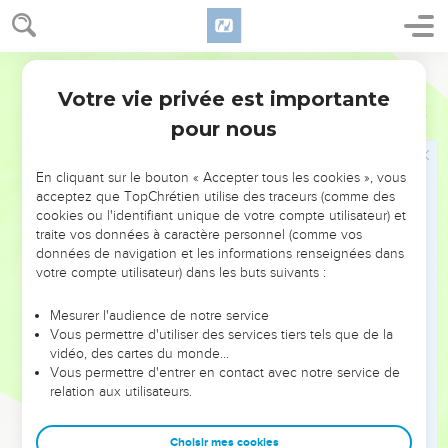
Le Seigneur rappelle les exilés
10
» Allons, allons ! Fuyez du pays du nord, déclare l'Eternel,
Segond 21
car je vous avais dispersés aux quatre coins de l'horizon,
Votre vie privée est importante
Zacharie
2
déclare l'Eternel.
pour nous
11
Allons ! Sauve-toi, Sion, toi qui habites à Babylone,
12
car voici ce que dit l'Eternel, le maître de l’univers : Après
En cliquant sur le bouton « Accepter tous les cookies », vous
cela viendra la gloire. Il m'a envoyé vers les nations qui vous
acceptez que TopChrétien utilise des traceurs (comme des
cookies ou l'identifiant unique de votre compte utilisateur) et
ont dépouillés, car celui qui vous touche touche à la prunelle
traite vos données à caractère personnel (comme vos
de son œil.
données de navigation et les informations renseignées dans
13
Me voici, je lève ma main contre elles, elles seront la proie
votre compte utilisateur) dans les buts suivants :
de ceux qui étaient leurs esclaves, et vous saurez que
Mesurer l'audience de notre service
l'Eternel, le maître de l’univers, m'a envoyé.
Vous permettre d'utiliser des services tiers tels que de la
14
» Pousse des cris d'allégresse et réjouis-toi, fille de Sion !
vidéo, des cartes du monde…
Vous permettre d'entrer en contact avec notre service de
En effet, je viens habiter au milieu de toi, déclare l'Eternel.
relation aux utilisateurs.
15
Beaucoup de nations s'attacheront à l'Eternel, ce jour-là, et
deviendront mon peuple. J'habiterai au milieu de toi, et tu
Choisir mes cookies