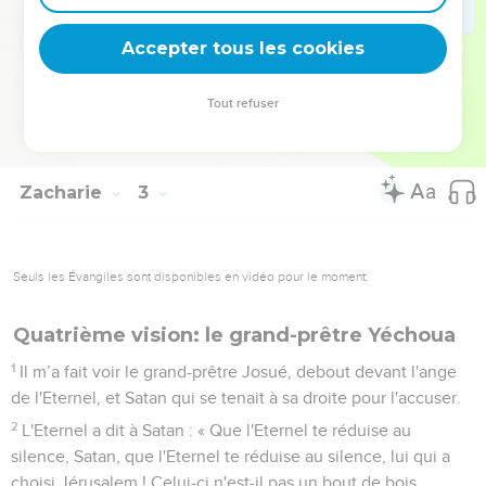
sauras que l'Eternel, le maître de l’univers, m'a envoyé vers
toi.
Accepter tous les cookies
16
L'Eternel possédera Juda comme sa part dans la terre
sainte, et il choisira encore Jérusalem.
Tout refuser
17
Que toute créature fasse silence devant l'Eternel, car il
s'est réveillé et sort de sa demeure sainte. »
Zacharie
3
Seuls les Évangiles sont disponibles en vidéo pour le moment.
Quatrième vision: le grand-prêtre Yéchoua
1
Il m’a fait voir le grand-prêtre Josué, debout devant l'ange
de l'Eternel, et Satan qui se tenait à sa droite pour l'accuser.
2
L'Eternel a dit à Satan : « Que l'Eternel te réduise au
silence, Satan, que l'Eternel te réduise au silence, lui qui a
choisi Jérusalem ! Celui-ci n'est-il pas un bout de bois