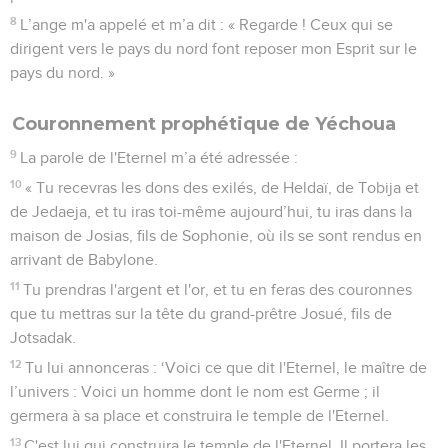
8
L’ange m'a appelé et m’a dit : « Regarde ! Ceux qui se
dirigent vers le pays du nord font reposer mon Esprit sur le
pays du nord. »
Couronnement prophétique de Yéchoua
9
La parole de l'Eternel m’a été adressée :
10
« Tu recevras les dons des exilés, de Heldaï, de Tobija et
de Jedaeja, et tu iras toi-même aujourd’hui, tu iras dans la
maison de Josias, fils de Sophonie, où ils se sont rendus en
arrivant de Babylone.
11
Tu prendras l'argent et l'or, et tu en feras des couronnes
que tu mettras sur la tête du grand-prêtre Josué, fils de
Jotsadak.
12
Tu lui annonceras : ‘Voici ce que dit l'Eternel, le maître de
l’univers : Voici un homme dont le nom est Germe ; il
germera à sa place et construira le temple de l'Eternel.
13
C'est lui qui construira le temple de l'Eternel. Il portera les