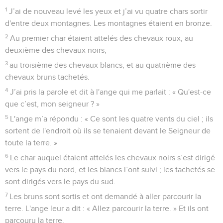
1
J’ai de nouveau levé les yeux et j’ai vu quatre chars sortir
d'entre deux montagnes. Les montagnes étaient en bronze.
2
Au premier char étaient attelés des chevaux roux, au
deuxième des chevaux noirs,
3
au troisième des chevaux blancs, et au quatrième des
chevaux bruns tachetés.
4
J’ai pris la parole et dit à l'ange qui me parlait : « Qu'est-ce
que c’est, mon seigneur ? »
5
L'ange m’a répondu : « Ce sont les quatre vents du ciel ; ils
sortent de l'endroit où ils se tenaient devant le Seigneur de
toute la terre. »
6
Le char auquel étaient attelés les chevaux noirs s’est dirigé
vers le pays du nord, et les blancs l’ont suivi ; les tachetés se
sont dirigés vers le pays du sud.
7
Les bruns sont sortis et ont demandé à aller parcourir la
terre. L'ange leur a dit : « Allez parcourir la terre. » Et ils ont
parcouru la terre.