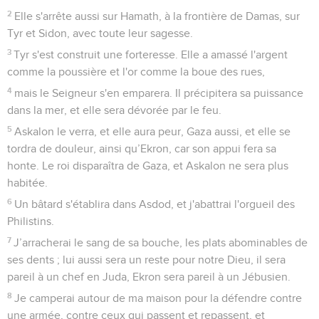
2
Elle s'arrête aussi sur Hamath, à la frontière de Damas, sur
Tyr et Sidon, avec toute leur sagesse.
3
Tyr s'est construit une forteresse. Elle a amassé l'argent
comme la poussière et l'or comme la boue des rues,
4
mais le Seigneur s'en emparera. Il précipitera sa puissance
dans la mer, et elle sera dévorée par le feu.
5
Askalon le verra, et elle aura peur, Gaza aussi, et elle se
tordra de douleur, ainsi qu’Ekron, car son appui fera sa
honte. Le roi disparaîtra de Gaza, et Askalon ne sera plus
habitée.
6
Un bâtard s'établira dans Asdod, et j'abattrai l'orgueil des
Philistins.
7
J’arracherai le sang de sa bouche, les plats abominables de
ses dents ; lui aussi sera un reste pour notre Dieu, il sera
pareil à un chef en Juda, Ekron sera pareil à un Jébusien.
8
Je camperai autour de ma maison pour la défendre contre
une armée, contre ceux qui passent et repassent, et