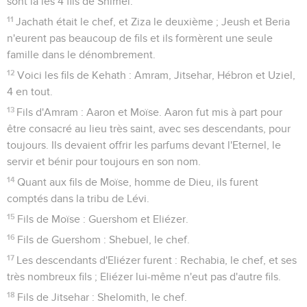
sont là les 4 fils de Shimeï.
11
Jachath était le chef, et Ziza le deuxième ; Jeush et Beria
n'eurent pas beaucoup de fils et ils formèrent une seule
famille dans le dénombrement.
12
Voici les fils de Kehath : Amram, Jitsehar, Hébron et Uziel,
4 en tout.
13
Fils d'Amram : Aaron et Moïse. Aaron fut mis à part pour
être consacré au lieu très saint, avec ses descendants, pour
toujours. Ils devaient offrir les parfums devant l'Eternel, le
servir et bénir pour toujours en son nom.
14
Quant aux fils de Moïse, homme de Dieu, ils furent
comptés dans la tribu de Lévi.
15
Fils de Moïse : Guershom et Eliézer.
16
Fils de Guershom : Shebuel, le chef.
17
Les descendants d'Eliézer furent : Rechabia, le chef, et ses
très nombreux fils ; Eliézer lui-même n'eut pas d'autre fils.
18
Fils de Jitsehar : Shelomith, le chef.