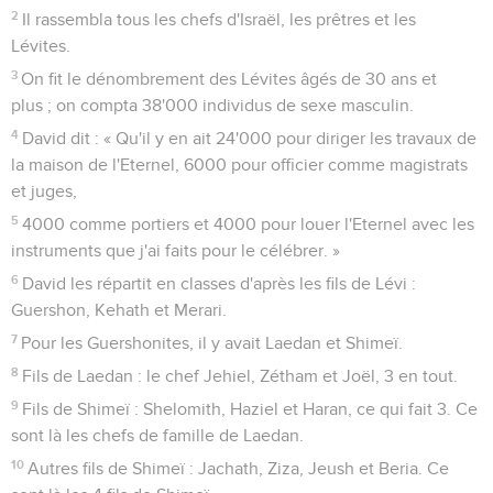
2
Il rassembla tous les chefs d'Israël, les prêtres et les
Lévites.
3
On fit le dénombrement des Lévites âgés de 30 ans et
plus ; on compta 38'000 individus de sexe masculin.
4
David dit : « Qu'il y en ait 24'000 pour diriger les travaux de
la maison de l'Eternel, 6000 pour officier comme magistrats
et juges,
5
4000 comme portiers et 4000 pour louer l'Eternel avec les
instruments que j'ai faits pour le célébrer. »
6
David les répartit en classes d'après les fils de Lévi :
Guershon, Kehath et Merari.
7
Pour les Guershonites, il y avait Laedan et Shimeï.
8
Fils de Laedan : le chef Jehiel, Zétham et Joël, 3 en tout.
9
Fils de Shimeï : Shelomith, Haziel et Haran, ce qui fait 3. Ce
sont là les chefs de famille de Laedan.
10
Autres fils de Shimeï : Jachath, Ziza, Jeush et Beria. Ce