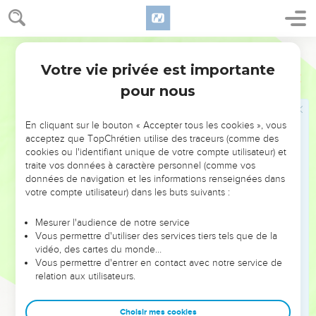
23
Ornan répondit à David : « Prends-le et que mon seigneur
le roi fasse ce qui lui plaira ! Vois ! Je donne les bœufs pour
l'holocauste, les chars pour le bois et le blé pour l'offrande,
Segond 21
je donne le tout. »
Votre vie privée est importante
1 Chroniques
21
24
Mais le roi David dit à Ornan : « Non ! je veux l'acheter
pour nous
contre sa valeur en argent, car je ne présenterai pas à
l'Eternel ce qui t’appartient et je n'offrirai pas un holocauste
En cliquant sur le bouton « Accepter tous les cookies », vous
qui ne me coûte rien. »
acceptez que TopChrétien utilise des traceurs (comme des
25
cookies ou l'identifiant unique de votre compte utilisateur) et
David donna 600 pièces d'or à Ornan pour l'emplacement.
traite vos données à caractère personnel (comme vos
26
Il construisit là un autel en l’honneur de l'Eternel, et il y
données de navigation et les informations renseignées dans
offrit des holocaustes et des sacrifices de communion. Il fit
votre compte utilisateur) dans les buts suivants :
appel à l'Eternel et l'Eternel lui répondit en faisant descendre
Mesurer l'audience de notre service
le feu du ciel sur l'autel de l'holocauste.
Vous permettre d'utiliser des services tiers tels que de la
27
Alors l'Eternel parla à l'ange, qui remit son épée dans le
vidéo, des cartes du monde…
Vous permettre d'entrer en contact avec notre service de
fourreau.
relation aux utilisateurs.
28
A cette époque-là, voyant que l'Eternel l'avait exaucé
dans l'aire de battage d'Ornan le Jébusien, David y offrit des
Choisir mes cookies