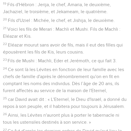
19
Fils d'Hébron : Jerija, le chef, Amaria, le deuxième,
Jachaziel, le troisième, et Jekameam, le quatrième.
20
Fils d'Uziel : Michée, le chef, et Jishija, le deuxième.
21
Voici les fils de Merari : Machli et Mushi. Fils de Machli :
Eléazar et Kis.
22
Eléazar mourut sans avoir de fils, mais il eut des filles qui
épousèrent les fils de Kis, leurs cousins.
23
Fils de Mushi : Machli, Eder et Jerémoth, ce qui fait 3.
24
Ce sont là les Lévites en fonction de leur famille avec les
chefs de famille d'après le dénombrement qu'on en fit en
comptant les noms des individus. Dès l’âge de 20 ans, ils
furent affectés au service de la maison de l'Eternel,
25
car David avait dit : « L'Eternel, le Dieu d'Israël, a donné du
repos à son peuple, et il habitera pour toujours à Jérusalem.
26
Ainsi, les Lévites n'auront plus à porter le tabernacle ni
tous les ustensiles destinés à son service. »
27
Ce fut d'après les derniers ordres de David qu'eut lieu le