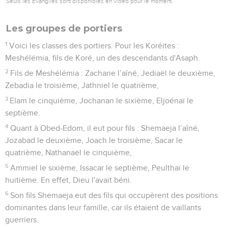
Seuls les Évangiles sont disponibles en vidéo pour le moment.
Les groupes de portiers
1
Voici les classes des portiers. Pour les Koréites :
Meshélémia, fils de Koré, un des descendants d'Asaph.
2
Fils de Meshélémia : Zacharie l’aîné, Jediaël le deuxième,
Zebadia le troisième, Jathniel le quatrième,
3
Elam le cinquième, Jochanan le sixième, Eljoénaï le
septième.
4
Quant à Obed-Edom, il eut pour fils : Shemaeja l’aîné,
Jozabad le deuxième, Joach le troisième, Sacar le
quatrième, Nathanaël le cinquième,
5
Ammiel le sixième, Issacar le septième, Peulthaï le
huitième. En effet, Dieu l'avait béni.
6
Son fils Shemaeja eut des fils qui occupèrent des positions
dominantes dans leur famille, car ils étaient de vaillants
guerriers.