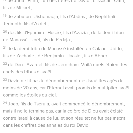
de Juda : Elihu, l’un des frères de David ; d'Issacar : Omri,
fils de Micaël ;
19
de Zabulon : Jishemaeja, fils d'Abdias ; de Nephthali :
Jerimoth, fils d'Azriel ;
20
des fils d'Ephraïm : Hosée, fils d'Azazia ; de la demi-tribu
de Manassé : Joël, fils de Pedaja ;
21
de la demi-tribu de Manassé installée en Galaad : Jiddo,
fils de Zacharie ; de Benjamin : Jaasiel, fils d'Abner ;
22
de Dan : Azareel, fils de Jerocham. Voilà quels étaient les
chefs des tribus d'Israël.
23
David ne fit pas le dénombrement des Israélites âgés de
moins de 20 ans, car l'Eternel avait promis de multiplier Israël
comme les étoiles du ciel.
24
Joab, fils de Tseruja, avait commencé le dénombrement,
mais il ne le termina pas, car la colère de Dieu avait éclaté
contre Israël à cause de lui, et son résultat ne fut pas inscrit
dans les chiffres des annales du roi David.