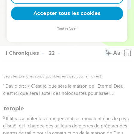
sacrifices.
29
Le tabernacle de l'Eternel construit par Moïse dans le
Accepter tous les cookies
désert et l'autel des holocaustes se trouvaient alors sur le
haut lieu de Gabaon,
Tout refuser
30
mais David était incapable d’y aller pour chercher Dieu,
parce que l'épée de l'ange de l'Eternel l’avait terrifié.
1 Chroniques
22
Seuls les Évangiles sont disponibles en vidéo pour le moment.
1
David dit : « C’est ici que sera la maison de l'Eternel Dieu,
c’est ici que sera l'autel des holocaustes pour Israël. »
temple
2
Il fit rassembler les étrangers qui se trouvaient dans le pays
d'Israël et il chargea des tailleurs de pierres de préparer des
pierres de taille pour la construction de la maison de Dieu.