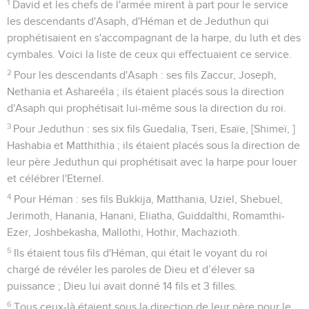
1
David et les chefs de l'armée mirent à part pour le service
les descendants d'Asaph, d'Héman et de Jeduthun qui
prophétisaient en s'accompagnant de la harpe, du luth et des
cymbales. Voici la liste de ceux qui effectuaient ce service.
2
Pour les descendants d'Asaph : ses fils Zaccur, Joseph,
Nethania et Ashareéla ; ils étaient placés sous la direction
d'Asaph qui prophétisait lui-même sous la direction du roi.
3
Pour Jeduthun : ses six fils Guedalia, Tseri, Esaïe, [Shimeï, ]
Hashabia et Matthithia ; ils étaient placés sous la direction de
leur père Jeduthun qui prophétisait avec la harpe pour louer
et célébrer l'Eternel.
4
Pour Héman : ses fils Bukkija, Matthania, Uziel, Shebuel,
Jerimoth, Hanania, Hanani, Eliatha, Guiddalthi, Romamthi-
Ezer, Joshbekasha, Mallothi, Hothir, Machazioth.
5
Ils étaient tous fils d'Héman, qui était le voyant du roi
chargé de révéler les paroles de Dieu et d’élever sa
puissance ; Dieu lui avait donné 14 fils et 3 filles.
6
Tous ceux-là étaient sous la direction de leur père pour le