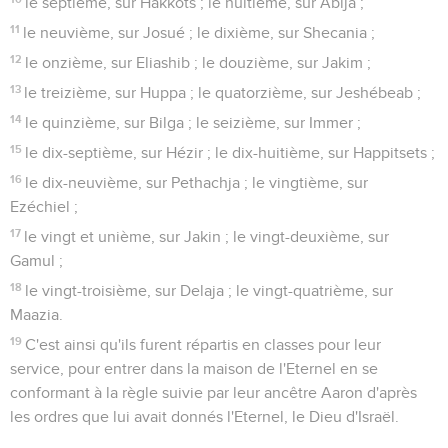
le septième, sur Hakkots ; le huitième, sur Abija ;
11
le neuvième, sur Josué ; le dixième, sur Shecania ;
12
le onzième, sur Eliashib ; le douzième, sur Jakim ;
13
le treizième, sur Huppa ; le quatorzième, sur Jeshébeab ;
14
le quinzième, sur Bilga ; le seizième, sur Immer ;
15
le dix-septième, sur Hézir ; le dix-huitième, sur Happitsets ;
16
le dix-neuvième, sur Pethachja ; le vingtième, sur
Ezéchiel ;
17
le vingt et unième, sur Jakin ; le vingt-deuxième, sur
Gamul ;
18
le vingt-troisième, sur Delaja ; le vingt-quatrième, sur
Maazia.
19
C'est ainsi qu'ils furent répartis en classes pour leur
service, pour entrer dans la maison de l'Eternel en se
conformant à la règle suivie par leur ancêtre Aaron d'après
les ordres que lui avait donnés l'Eternel, le Dieu d'Israël.