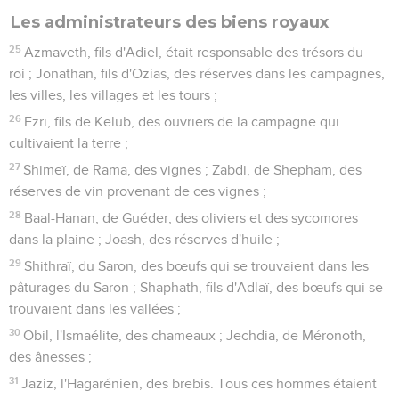
Les administrateurs des biens royaux
25
Azmaveth, fils d'Adiel, était responsable des trésors du
roi ; Jonathan, fils d'Ozias, des réserves dans les campagnes,
les villes, les villages et les tours ;
26
Ezri, fils de Kelub, des ouvriers de la campagne qui
cultivaient la terre ;
27
Shimeï, de Rama, des vignes ; Zabdi, de Shepham, des
réserves de vin provenant de ces vignes ;
28
Baal-Hanan, de Guéder, des oliviers et des sycomores
dans la plaine ; Joash, des réserves d'huile ;
29
Shithraï, du Saron, des bœufs qui se trouvaient dans les
pâturages du Saron ; Shaphath, fils d'Adlaï, des bœufs qui se
trouvaient dans les vallées ;
30
Obil, l'Ismaélite, des chameaux ; Jechdia, de Méronoth,
des ânesses ;
31
Jaziz, l'Hagarénien, des brebis. Tous ces hommes étaient