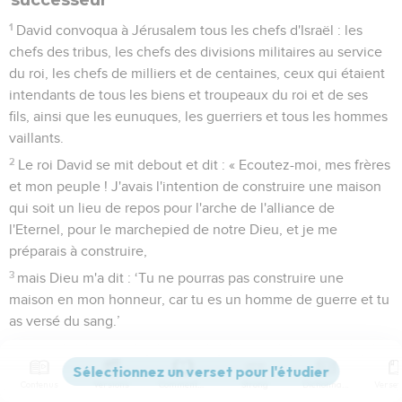
1
David convoqua à Jérusalem tous les chefs d'Israël : les
chefs des tribus, les chefs des divisions militaires au service
du roi, les chefs de milliers et de centaines, ceux qui étaient
intendants de tous les biens et troupeaux du roi et de ses
fils, ainsi que les eunuques, les guerriers et tous les hommes
vaillants.
2
Le roi David se mit debout et dit : « Ecoutez-moi, mes frères
et mon peuple ! J'avais l'intention de construire une maison
qui soit un lieu de repos pour l'arche de l'alliance de
l'Eternel, pour le marchepied de notre Dieu, et je me
préparais à construire,
3
mais Dieu m'a dit : ‘Tu ne pourras pas construire une
maison en mon honneur, car tu es un homme de guerre et tu
as versé du sang.’
4
L'Eternel, le Dieu d'Israël, m'a choisi dans toute la famille
de mon père pour que je sois à toujours le roi d'Israël. Oui, il
Contenus
Versions
Commentaires
Strong
Dictionnaire
a choisi Juda pour chef, dans la tribu de Juda il a choisi la