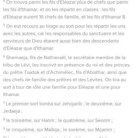
4
On trouva parmi les fils d'Eléazar plus de chefs que parmi
les fils d'Ithamar, et on les répartit en classes : les fils
d'Eléazar eurent 16 chefs de famille, et les fils d'Ithamar 8.
5
On eut recours au tirage au sort pour les répartir les uns
avec les autres, car les responsables du sanctuaire et les
serviteurs de Dieu étaient aussi bien des descendants
d'Eléazar que d'Ithamar.
6
Shemaeja, fils de Nathanaël, le secrétaire membre de la
tribu de Lévi, les inscrivit en présence du roi et des princes,
du prêtre Tsadok et d’Achimélec, fils d'Abiathar, ainsi que
des chefs de famille des prêtres et des Lévites. On tira au
sort à tour de rôle une famille pour Eléazar et une pour
Ithamar.
7
Le premier sort tomba sur Jehojarib ; le deuxième, sur
Jedaeja ;
8
le troisième, sur Harim ; le quatrième, sur Seorim ;
9
le cinquième, sur Malkija ; le sixième, sur Mijamin ;
10