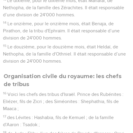
Le dixième, pour le dixième mois, était Maharaï, de
Nethopha, de la famille des Zérachites. Il était responsable
d’une division de 24'000 hommes.
14
Le onzième, pour le onzième mois, était Benaja, de
Pirathon, de la tribu d'Ephraïm. Il était responsable d’une
division de 24'000 hommes.
15
Le douzième, pour le douzième mois, était Heldaï, de
Nethopha, de la famille d'Othniel. Il était responsable d’une
division de 24'000 hommes.
Organisation civile du royaume: les chefs
de tribus
16
Voici les chefs des tribus d'Israël. Prince des Rubénites :
Eliézer, fils de Zicri ; des Siméonites : Shephathia, fils de
Maaca ;
17
des Lévites : Hashabia, fils de Kemuel ; de la famille
d'Aaron : Tsadok ;
18