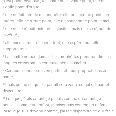
n'est point envieuse ; la charité ne se vante point, elle ne
s'enfle point d'orgueil,
5
elle ne fait rien de malhonnête, elle ne cherche point son
intérêt, elle ne s'irrite point, elle ne soupçonne point le mal,
6
elle ne se réjouit point de l'injustice, mais elle se réjouit de
la vérité ;
7
elle excuse tout, elle croit tout, elle espère tout, elle
supporte tout.
8
La charité ne périt jamais. Les prophéties prendront fin, les
langues cesseront, la connaissance disparaîtra.
9
Car nous connaissons en partie, et nous prophétisons en
partie,
10
mais quand ce qui est parfait sera venu, ce qui est partiel
disparaîtra.
11
Lorsque j'étais enfant, je parlais comme un enfant, je
pensais comme un enfant, je raisonnais comme un enfant ;
lorsque je suis devenu homme, j'ai fait disparaître ce qui était