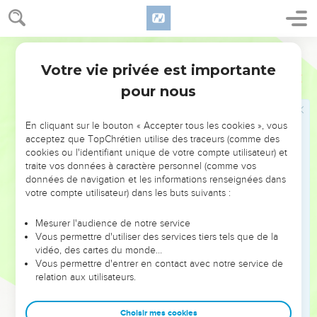
qui viennent toutes choses et pour qui nous sommes, et un
seul Seigneur, Jésus Christ, par qui sont toutes choses et par
qui nous sommes.
Segond 1910
7
Mais cette connaissance n'est pas chez tous. Quelques-
Votre vie privée est importante
1 Corinthiens
8
uns, d'après la manière dont ils envisagent encore l'idole,
pour nous
mangent de ces viandes comme étant sacrifiées aux idoles,
et leur conscience, qui est faible, en est souillée.
En cliquant sur le bouton « Accepter tous les cookies », vous
8
Ce n'est pas un aliment qui nous rapproche de Dieu : si
acceptez que TopChrétien utilise des traceurs (comme des
cookies ou l'identifiant unique de votre compte utilisateur) et
nous en mangeons, nous n'avons rien de plus ; si nous n'en
traite vos données à caractère personnel (comme vos
mangeons pas, nous n'avons rien de moins.
données de navigation et les informations renseignées dans
9
Prenez garde, toutefois, que votre liberté ne devienne une
votre compte utilisateur) dans les buts suivants :
pierre d'achoppement pour les faibles.
Mesurer l'audience de notre service
10
Car, si quelqu'un te voit, toi qui as de la connaissance,
Vous permettre d'utiliser des services tiers tels que de la
assis à table dans un temple d'idoles, sa conscience, à lui qui
vidéo, des cartes du monde…
Vous permettre d'entrer en contact avec notre service de
est faible, ne le portera-t-elle pas à manger des viandes
relation aux utilisateurs.
sacrifiées aux idoles ?
11
Et ainsi le faible périra par ta connaissance, le frère pour
Choisir mes cookies