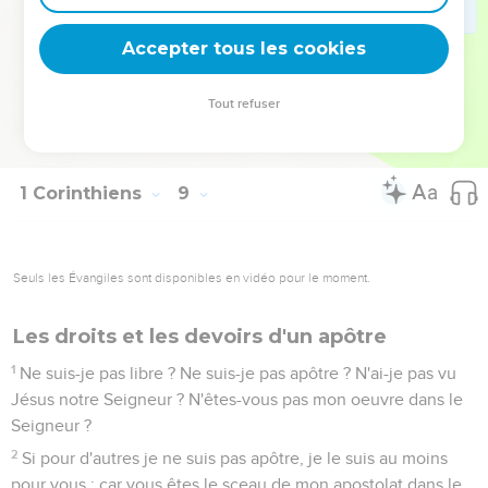
lequel Christ est mort !
12
En péchant de la sorte contre les frères, et en blessant leur
Accepter tous les cookies
conscience faible, vous péchez contre Christ.
13
C'est pourquoi, si un aliment scandalise mon frère, je ne
Tout refuser
mangerai jamais de viande, afin de ne pas scandaliser mon
frère.
1 Corinthiens
9
Seuls les Évangiles sont disponibles en vidéo pour le moment.
Les droits et les devoirs d'un apôtre
1
Ne suis-je pas libre ? Ne suis-je pas apôtre ? N'ai-je pas vu
Jésus notre Seigneur ? N'êtes-vous pas mon oeuvre dans le
Seigneur ?
2
Si pour d'autres je ne suis pas apôtre, je le suis au moins
pour vous ; car vous êtes le sceau de mon apostolat dans le