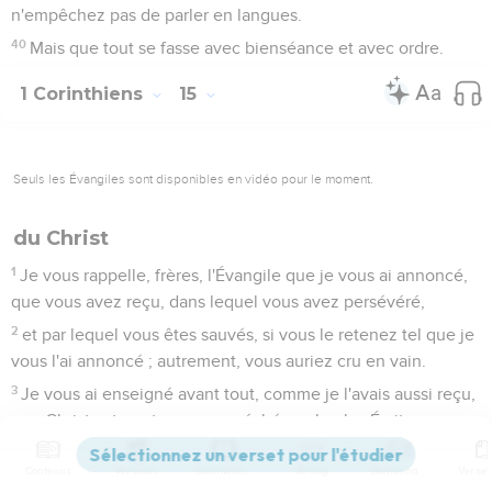
n'empêchez pas de parler en langues.
40
Mais que tout se fasse avec bienséance et avec ordre.
1 Corinthiens
15
Seuls les Évangiles sont disponibles en vidéo pour le moment.
du Christ
1
Je vous rappelle, frères, l'Évangile que je vous ai annoncé,
que vous avez reçu, dans lequel vous avez persévéré,
2
et par lequel vous êtes sauvés, si vous le retenez tel que je
vous l'ai annoncé ; autrement, vous auriez cru en vain.
3
Je vous ai enseigné avant tout, comme je l'avais aussi reçu,
que Christ est mort pour nos péchés, selon les Écritures ;
4
qu'il a été enseveli, et qu'il est ressuscité le troisième jour,
Contenus
Versions
Commentaires
Strong
Dictionnaire
selon les Écritures ;