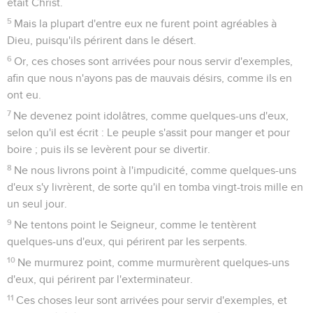
était Christ.
5
Mais la plupart d'entre eux ne furent point agréables à
Dieu, puisqu'ils périrent dans le désert.
6
Or, ces choses sont arrivées pour nous servir d'exemples,
afin que nous n'ayons pas de mauvais désirs, comme ils en
ont eu.
7
Ne devenez point idolâtres, comme quelques-uns d'eux,
selon qu'il est écrit : Le peuple s'assit pour manger et pour
boire ; puis ils se levèrent pour se divertir.
8
Ne nous livrons point à l'impudicité, comme quelques-uns
d'eux s'y livrèrent, de sorte qu'il en tomba vingt-trois mille en
un seul jour.
9
Ne tentons point le Seigneur, comme le tentèrent
quelques-uns d'eux, qui périrent par les serpents.
10
Ne murmurez point, comme murmurèrent quelques-uns
d'eux, qui périrent par l'exterminateur.
11
Ces choses leur sont arrivées pour servir d'exemples, et