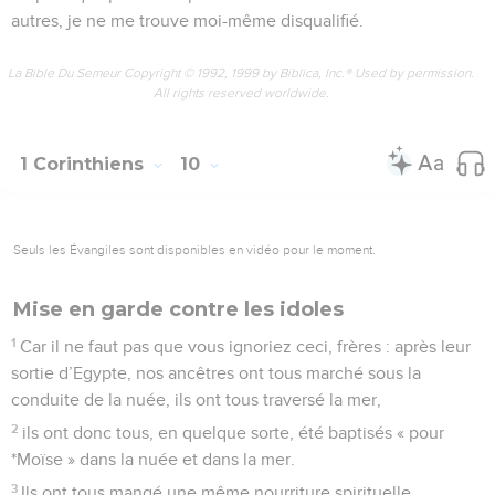
autres, je ne me trouve moi-même disqualifié.
La Bible Du Semeur Copyright © 1992, 1999 by Biblica, Inc.® Used by permission.
All rights reserved worldwide.
1 Corinthiens
10
Seuls les Évangiles sont disponibles en vidéo pour le moment.
Mise en garde contre les idoles
1
Car il ne faut pas que vous ignoriez ceci, frères : après leur
sortie d’Egypte, nos ancêtres ont tous marché sous la
conduite de la nuée, ils ont tous traversé la mer,
2
ils ont donc tous, en quelque sorte, été baptisés « pour
*Moïse » dans la nuée et dans la mer.
3
Ils ont tous mangé une même nourriture spirituelle.