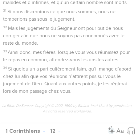
malades et d’infirmes, et qu’un certain nombre sont morts.
31
Si nous discernions ce que nous sommes, nous ne
tomberions pas sous le jugement.
32
Mais les jugements du Seigneur ont pour but de nous
corriger afin que nous ne soyons pas condamnés avec le
reste du monde.
33
Ainsi donc, mes frères, lorsque vous vous réunissez pour
le repas en commun, attendez-vous les uns les autres.
34
Si quelqu’un a particulièrement faim, qu’il mange d’abord
chez lui afin que vos réunions n’attirent pas sur vous le
jugement de Dieu. Quant aux autres points, je les réglerai
lors de mon passage chez vous.
La Bible Du Semeur Copyright © 1992, 1999 by Biblica, Inc.® Used by permission.
All rights reserved worldwide.
1 Corinthiens
12