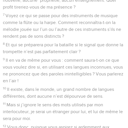
nouvelle, aucune *prophétie, aucun enseignement. Quel
profit tireriez-vous de ma présence ?
7
Voyez ce qui se passe pour des instruments de musique
comme la flûte ou la harpe. Comment reconnaîtra-t-on la
mélodie jouée sur l’un ou l’autre de ces instruments s’ils ne
rendent pas de sons distincts ?
8
Et qui se préparera pour la bataille si le signal que donne la
trompette n’est pas parfaitement clair ?
9
Il en va de même pour vous : comment saura-t-on ce que
vous voulez dire si, en utilisant ces langues inconnues, vous
ne prononcez que des paroles inintelligibles ? Vous parlerez
en l’air !
10
Il existe, dans le monde, un grand nombre de langues
différentes, dont aucune n’est dépourvue de sens.
11
Mais si j’ignore le sens des mots utilisés par mon
interlocuteur, je serai un étranger pour lui, et lui de même le
sera pour moi.
12
Vous donc, puisque vous aspirez si ardemment aux