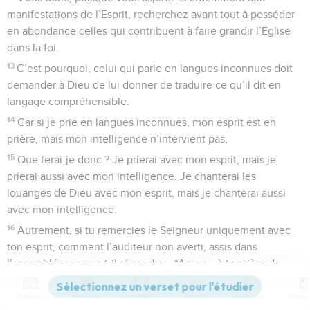
manifestations de l’Esprit, recherchez avant tout à posséder
en abondance celles qui contribuent à faire grandir l’Eglise
dans la foi.
13
C’est pourquoi, celui qui parle en langues inconnues doit
demander à Dieu de lui donner de traduire ce qu’il dit en
langage compréhensible.
14
Car si je prie en langues inconnues, mon esprit est en
prière, mais mon intelligence n’intervient pas.
15
Que ferai-je donc ? Je prierai avec mon esprit, mais je
prierai aussi avec mon intelligence. Je chanterai les
louanges de Dieu avec mon esprit, mais je chanterai aussi
avec mon intelligence.
16
Autrement, si tu remercies le Seigneur uniquement avec
ton esprit, comment l’auditeur non averti, assis dans
l’assemblée, pourra-t-il répondre « *Amen » à ta prière de
reconnaissance, puisqu’il ne comprend pas ce que tu dis ?
Contenus
Versions
Commentaires
Strong
Dictionnaire
17
Ta prière de reconnaissance a beau être sublime, l’autre