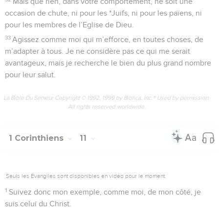
Mais que rien, dans votre comportement, ne soit une
occasion de chute, ni pour les *Juifs, ni pour les païens, ni
pour les membres de l’Eglise de Dieu.
33
Agissez comme moi qui m’efforce, en toutes choses, de
m’adapter à tous. Je ne considère pas ce qui me serait
avantageux, mais je recherche le bien du plus grand nombre
pour leur salut.
La Bible Du Semeur Copyright © 1992, 1999 by Biblica, Inc.® Used by permission.
All rights reserved worldwide.
1 Corinthiens
11
Seuls les Évangiles sont disponibles en vidéo pour le moment.
1
Suivez donc mon exemple, comme moi, de mon côté, je
suis celui du Christ.