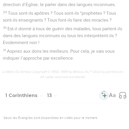
direction d’Eglise, le parler dans des langues inconnues.
29
Tous sont-ils apôtres ? Tous sont-ils *prophètes ? Tous
sont-ils enseignants ? Tous font-ils faire des miracles ?
30
Est-il donné à tous de guérir des malades, tous parlent-ils
dans des langues inconnues ou tous les interprètent-ils ?
Evidemment non !
31
Aspirez aux dons les meilleurs. Pour cela, je vais vous
indiquer l’approche par excellence.
La Bible Du Semeur Copyright © 1992, 1999 by Biblica, Inc.® Used by permission.
All rights reserved worldwide.
1 Corinthiens
13
Seuls les Évangiles sont disponibles en vidéo pour le moment.