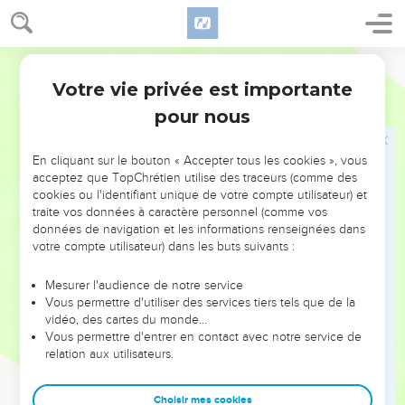
leur conscience, qui est faible, se charge de culpabilité.
8
Mais ce n’est pas un aliment qui peut nous rapprocher de
Dieu ; en manger ou pas ne nous rendra ni meilleurs, ni
Semeur
pires.
Votre vie privée est importante
1 Corinthiens
8
9
Toutefois, faites bien attention à ce que votre liberté ne
pour nous
fasse pas tomber dans le péché ceux qui sont mal affermis
dans la foi.
En cliquant sur le bouton « Accepter tous les cookies », vous
10
Suppose, en effet, que l’un d’eux te voie, toi, « l’homme
acceptez que TopChrétien utilise des traceurs (comme des
éclairé », assis à table dans un temple d’idoles. Sa
cookies ou l'identifiant unique de votre compte utilisateur) et
traite vos données à caractère personnel (comme vos
conscience ne va-t-elle pas l’encourager, lui qui est mal
données de navigation et les informations renseignées dans
affermi, à manger des viandes sacrifiées aux idoles ?
votre compte utilisateur) dans les buts suivants :
11
Ainsi, à cause de ta connaissance, ce chrétien mal affermi
va courir à sa perte. Et pourtant, c’est un frère pour lequel le
Mesurer l'audience de notre service
Vous permettre d'utiliser des services tiers tels que de la
Christ a donné sa vie !
vidéo, des cartes du monde…
12
Si vous péchez de la sorte envers des frères, en blessant
Vous permettre d'entrer en contact avec notre service de
relation aux utilisateurs.
leur conscience qui est faible, vous péchez contre le Christ
lui-même.
Choisir mes cookies
13
C’est pourquoi, si ce que je mange devait faire tomber