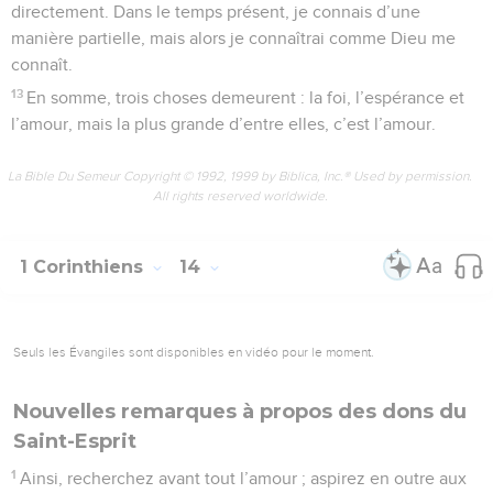
directement. Dans le temps présent, je connais d’une
manière partielle, mais alors je connaîtrai comme Dieu me
connaît.
13
En somme, trois choses demeurent : la foi, l’espérance et
l’amour, mais la plus grande d’entre elles, c’est l’amour.
La Bible Du Semeur Copyright © 1992, 1999 by Biblica, Inc.® Used by permission.
All rights reserved worldwide.
1 Corinthiens
14
Seuls les Évangiles sont disponibles en vidéo pour le moment.
Nouvelles remarques à propos des dons du
Saint-Esprit
1
Ainsi, recherchez avant tout l’amour ; aspirez en outre aux