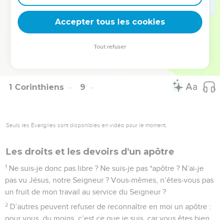
mon frère dans le péché, j’y renoncerais à tout jamais, afin
Accepter tous les cookies
de ne pas être pour lui une occasion de chute.
La Bible Du Semeur Copyright © 1992, 1999 by Biblica, Inc.® Used by permission.
Tout refuser
All rights reserved worldwide.
1 Corinthiens
9
Seuls les Évangiles sont disponibles en vidéo pour le moment.
Les droits et les devoirs d'un apôtre
1
Ne suis-je donc pas libre ? Ne suis-je pas *apôtre ? N’ai-je
pas vu Jésus, notre Seigneur ? Vous-mêmes, n’êtes-vous pas
un fruit de mon travail au service du Seigneur ?
2
D’autres peuvent refuser de reconnaître en moi un apôtre :
pour vous, du moins, c’est ce que je suis, car vous êtes bien