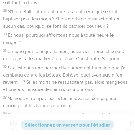
soit tout en tous.
29
S’il en était autrement, que feraient ceux qui se font
baptiser pour les morts ? Si les morts ne ressuscitent en
aucun cas, pourquoi se font-ils baptiser pour eux ?
30
Et nous, pourquoi affrontons-nous à toute heure le
danger ?
31
Chaque jour je risque la mort, aussi vrai, frères et sœurs,
que vous faites ma fierté en Jésus-Christ notre Seigneur.
32
Si c'est dans une perspective purement humaine que j'ai
combattu contre les bêtes à Ephèse, quel avantage m’en
revient-il ? Si les morts ne ressuscitent pas, alors mangeons
et buvons, puisque demain nous mourrons.
33
Ne vous y trompez pas, « les mauvaises compagnies
corrompent les bonnes mœurs ».
34
Revenez à votre bon sens, comme il convient, et ne
péchez pas ; car certains d’entre vous ne connaissent pas
Dieu, je le dis à votre honte.
Contenus
Versions
Commentaires
Strong
Dictionnaire