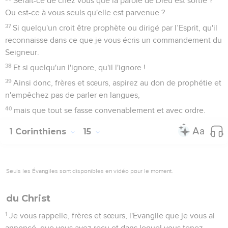
Serait-ce de chez vous que la parole de Dieu est sortie ?
Ou est-ce à vous seuls qu'elle est parvenue ?
37
Si quelqu'un croit être prophète ou dirigé par l’Esprit, qu'il
reconnaisse dans ce que je vous écris un commandement du
Seigneur.
38
Et si quelqu'un l'ignore, qu'il l'ignore !
39
Ainsi donc, frères et sœurs, aspirez au don de prophétie et
n'empêchez pas de parler en langues,
40
mais que tout se fasse convenablement et avec ordre.
1 Corinthiens
15
Seuls les Évangiles sont disponibles en vidéo pour le moment.
du Christ
1
Je vous rappelle, frères et sœurs, l'Evangile que je vous ai
annoncé, que vous avez reçu et dans lequel vous tenez