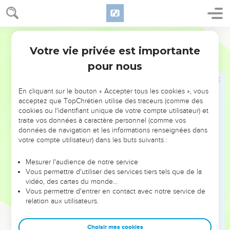
Juifs ; avec ceux qui sont sous la loi de Moïse, comme si
j'étais sous la loi [– bien que n’étant pas moi-même sous la
loi –] afin de gagner ceux qui sont sous la loi ;
Segond 21
21
avec ceux qui sont sans la loi, comme si j'étais sans la loi –
Votre vie privée est importante
1 Corinthiens
9
bien que je ne sois pas sans la loi de Dieu, puisque je me
pour nous
conforme à la loi de Christ – afin de gagner ceux qui sont
sans la loi.
En cliquant sur le bouton « Accepter tous les cookies », vous
22
J'ai été [comme] faible avec les faibles afin de gagner les
acceptez que TopChrétien utilise des traceurs (comme des
cookies ou l'identifiant unique de votre compte utilisateur) et
faibles. Je me suis fait tout à tous afin d'en sauver de toute
traite vos données à caractère personnel (comme vos
manière quelques-uns,
données de navigation et les informations renseignées dans
23
et je fais cela à cause de l'Evangile afin d'avoir part à ses
votre compte utilisateur) dans les buts suivants :
bénédictions.
Mesurer l'audience de notre service
24
Ne savez-vous pas que les concurrents dans le stade
Vous permettre d'utiliser des services tiers tels que de la
courent tous, mais qu'un seul remporte le prix ? Courez de
vidéo, des cartes du monde…
Vous permettre d'entrer en contact avec notre service de
manière à le remporter.
relation aux utilisateurs.
25
Tous les athlètes s'imposent toutes sortes de privations, et
ils le font pour obtenir une couronne qui va se détruire ; mais
Choisir mes cookies