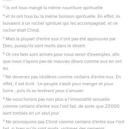
3
ils ont tous mangé la même nourriture spirituelle
4
et ils ont tous bu la même boisson spirituelle. En effet, ils
buvaient à un rocher spirituel qui les accompagnait, et ce
rocher était Christ.
5
Mais la plupart d'entre eux n’ont pas été approuvés par
Dieu, puisqu'ils sont morts dans le désert.
6
Or ces faits sont arrivés pour nous servir d'exemples, afin
que nous n'ayons pas de mauvais désirs comme eux en ont
eu.
7
Ne devenez pas idolâtres comme certains d'entre eux. En
effet, il est écrit : Le peuple s'assit pour manger et pour
boire ; puis ils se levèrent pour s’amuser.
8
Ne nous livrons pas non plus à l’immoralité sexuelle
comme certains d'entre eux l'ont fait, de sorte que 23'000
sont tombés en un seul jour.
9
Ne provoquons pas Christ comme certains d'entre eux l'ont
fait, si bien qu’ils sont morts, victimes des serpents.