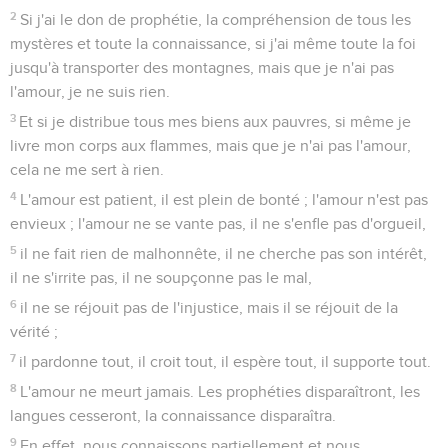
2
Si j'ai le don de prophétie, la compréhension de tous les
mystères et toute la connaissance, si j'ai même toute la foi
jusqu'à transporter des montagnes, mais que je n'ai pas
l'amour, je ne suis rien.
3
Et si je distribue tous mes biens aux pauvres, si même je
livre mon corps aux flammes, mais que je n'ai pas l'amour,
cela ne me sert à rien.
4
L'amour est patient, il est plein de bonté ; l'amour n'est pas
envieux ; l'amour ne se vante pas, il ne s'enfle pas d'orgueil,
5
il ne fait rien de malhonnête, il ne cherche pas son intérêt,
il ne s'irrite pas, il ne soupçonne pas le mal,
6
il ne se réjouit pas de l'injustice, mais il se réjouit de la
vérité ;
7
il pardonne tout, il croit tout, il espère tout, il supporte tout.
8
L'amour ne meurt jamais. Les prophéties disparaîtront, les
langues cesseront, la connaissance disparaîtra.
9
En effet, nous connaissons partiellement et nous