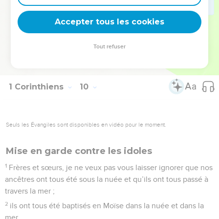
nous, c’est pour une couronne indestructible.
26
Moi donc, je cours, mais pas comme à l’aventure ; je boxe,
Accepter tous les cookies
mais non pour battre l'air.
27
Au contraire, je traite durement mon corps et je le
Tout refuser
discipline, de peur d'être moi-même disqualifié après avoir
prêché aux autres.
1 Corinthiens
10
Seuls les Évangiles sont disponibles en vidéo pour le moment.
Mise en garde contre les idoles
1
Frères et sœurs, je ne veux pas vous laisser ignorer que nos
ancêtres ont tous été sous la nuée et qu’ils ont tous passé à
travers la mer ;
2
ils ont tous été baptisés en Moïse dans la nuée et dans la
mer,