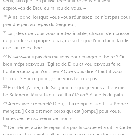
vous, afin que l'on puisse reconnaître ceux qui sont
approuvés de Dieu au milieu de vous. –
20
Ainsi donc, lorsque vous vous réunissez, ce n'est pas pour
prendre part au repas du Seigneur,
21
car, dès que vous vous mettez à table, chacun s'empresse
de prendre son propre repas, de sorte que l'un a faim, tandis
que l'autre est ivre.
22
N'avez-vous pas des maisons pour manger et boire ? Ou
bien méprisez-vous l'Eglise de Dieu et voulez-vous faire
honte à ceux qui n'ont rien ? Que vous dire ? Faut-il vous
féliciter ? Sur ce point, je ne vous félicite pas.
23
En effet, j'ai reçu du Seigneur ce que je vous ai transmis.
Le Seigneur Jésus, la nuit où il a été arrêté, a pris du pain.
24
Après avoir remercié Dieu, il l’a rompu et a dit : [ « Prenez,
mangez. ] Ceci est mon corps qui est [rompu] pour vous.
Faites ceci en souvenir de moi. »
25
De même, après le repas, il a pris la coupe et a dit : « Cette
coupe est la nouvelle alliance en mon sang. Faites ceci en