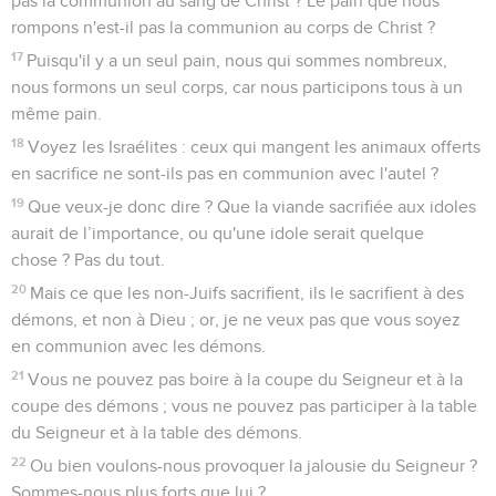
pas la communion au sang de Christ ? Le pain que nous
rompons n'est-il pas la communion au corps de Christ ?
17
Puisqu'il y a un seul pain, nous qui sommes nombreux,
nous formons un seul corps, car nous participons tous à un
même pain.
18
Voyez les Israélites : ceux qui mangent les animaux offerts
en sacrifice ne sont-ils pas en communion avec l'autel ?
19
Que veux-je donc dire ? Que la viande sacrifiée aux idoles
aurait de l’importance, ou qu'une idole serait quelque
chose ? Pas du tout.
20
Mais ce que les non-Juifs sacrifient, ils le sacrifient à des
démons, et non à Dieu ; or, je ne veux pas que vous soyez
en communion avec les démons.
21
Vous ne pouvez pas boire à la coupe du Seigneur et à la
coupe des démons ; vous ne pouvez pas participer à la table
du Seigneur et à la table des démons.
22
Ou bien voulons-nous provoquer la jalousie du Seigneur ?
Sommes-nous plus forts que lui ?