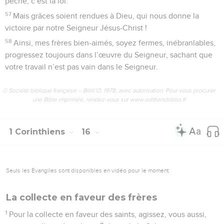
péché, c’est la loi.
57
Mais grâces soient rendues à Dieu, qui nous donne la
victoire par notre Seigneur Jésus-Christ !
58
Ainsi, mes frères bien-aimés, soyez fermes, inébranlables,
progressez toujours dans l’œuvre du Seigneur, sachant que
votre travail n’est pas vain dans le Seigneur.
© Société biblique française – Bibli’O, 1978, avec autorisation. Pour vous procurer
une Bible imprimée, rendez-vous sur www.editionsbiblio.fr
1 Corinthiens
16
Seuls les Évangiles sont disponibles en vidéo pour le moment.
La collecte en faveur des frères
1
Pour la collecte en faveur des saints, agissez, vous aussi,