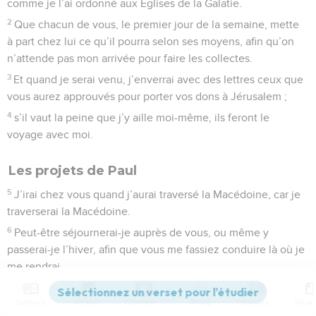
comme je l’ai ordonné aux Églises de la Galatie.
2
Que chacun de vous, le premier jour de la semaine, mette
à part chez lui ce qu’il pourra selon ses moyens, afin qu’on
n’attende pas mon arrivée pour faire les collectes.
3
Et quand je serai venu, j’enverrai avec des lettres ceux que
vous aurez approuvés pour porter vos dons à Jérusalem ;
4
s’il vaut la peine que j’y aille moi-même, ils feront le
voyage avec moi.
Les projets de Paul
5
J’irai chez vous quand j’aurai traversé la Macédoine, car je
traverserai la Macédoine.
6
Peut-être séjournerai-je auprès de vous, ou même y
passerai-je l’hiver, afin que vous me fassiez conduire là où je
me rendrai.
7
Je ne veux pas cette fois vous voir en passant, mais
Contenus
Versions
Commentaires
Strong
Dictionnaire
j’espère demeurer quelque temps auprès de vous, si le