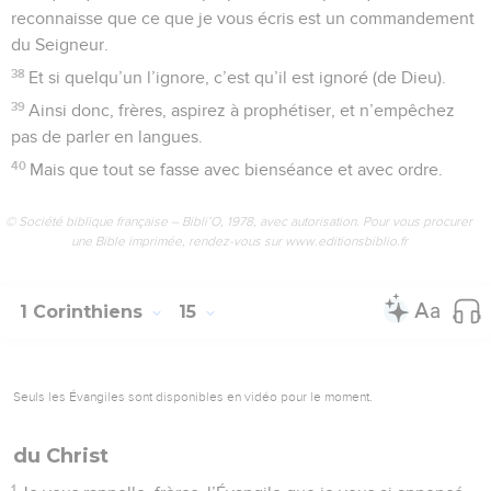
reconnaisse que ce que je vous écris est un commandement
du Seigneur.
38
Et si quelqu’un l’ignore, c’est qu’il est ignoré (de Dieu).
39
Ainsi donc, frères, aspirez à prophétiser, et n’empêchez
pas de parler en langues.
40
Mais que tout se fasse avec bienséance et avec ordre.
© Société biblique française – Bibli’O, 1978, avec autorisation. Pour vous procurer
une Bible imprimée, rendez-vous sur www.editionsbiblio.fr
1 Corinthiens
15
Seuls les Évangiles sont disponibles en vidéo pour le moment.
du Christ
1