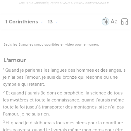
une Bible imprimée, rendez-vous sur www.editionsbiblio.fr
1 Corinthiens
13
Seuls les Évangiles sont disponibles en vidéo pour le moment.
L'amour
1
Quand je parlerais les langues des hommes et des anges, si
je n’ai pas l’amour, je suis du bronze qui résonne ou une
cymbale qui retentit.
2
Et quand j’aurais (le don) de prophétie, la science de tous
les mystères et toute la connaissance, quand j’aurais même
toute la foi jusqu’à transporter des montagnes, si je n’ai pas
l’amour, je ne suis rien.
3
Et quand je distribuerais tous mes biens pour la nourriture
(des pauvres), quand je livrerais même mon corps pour être