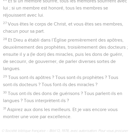
Et si un membre souffre, tous les membres souffrent avec
lui ; si un membre est honoré, tous les membres se
réjouissent avec lui.
27
Vous êtes le corps de Christ, et vous êtes ses membres,
chacun pour sa part.
28
Et Dieu a établi dans l’Église premièrement des apôtres,
deuxièmement des prophètes, troisièmement des docteurs ;
ensuite il y a (le don) des miracles, puis les dons de guérir,
de secourir, de gouverner, de parler diverses sortes de
langues.
29
Tous sont-ils apôtres ? Tous sont-ils prophètes ? Tous
sont-ils docteurs ? Tous font-ils des miracles ?
30
Tous ont-ils des dons de guérisons ? Tous parlent-ils en
langues ? Tous interprètent-ils ?
31
Aspirez aux dons les meilleurs. Et je vais encore vous
montrer une voie par excellence.
© Société biblique française – Bibli’O, 1978, avec autorisation. Pour vous procurer