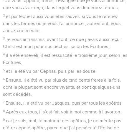
Je vous rappelle, frères, l’Évangile que je vous ai annoncé,
que vous avez reçu, dans lequel vous demeurez fermes,
2
et par lequel aussi vous êtes sauvés, si vous le retenez
dans les termes où je vous l’ai annoncé ; autrement, vous
auriez cru en vain.
3
Je vous ai transmis, avant tout, ce que j’avais aussi reçu :
Christ est mort pour nos péchés, selon les Écritures ;
4
il a été enseveli, il est ressuscité le troisième jour, selon les
Écritures,
5
et il a été vu par Céphas, puis par les douze.
6
Ensuite, il a été vu par plus de cinq cents frères à la fois,
dont la plupart sont encore vivants, et dont quelques-uns
sont décédés.
7
Ensuite, il a été vu par Jacques, puis par tous les apôtres.
8
Après eux tous, il s’est fait voir à moi comme à l’avorton ;
9
car je suis, moi, le moindre des apôtres, je ne mérite pas
d’être appelé apôtre, parce que j’ai persécuté l’Église de