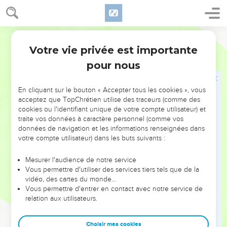
26
car la terre est au Seigneur, et tout ce qu’elle renferme.
27
Si un non-croyant vous invite et que vous vouliez y aller,
Segond 1978 (Colombe)
mangez de tout ce qu’on vous présentera, sans vous poser
Votre vie privée est importante
aucune question par motif de conscience.
1 Corinthiens
10
pour nous
28
Mais si quelqu’un vous dit : Ceci a été offert en sacrifice !
n’en mangez pas, à cause de [celui qui vous a prévenus, et à
cause] de la conscience.
En cliquant sur le bouton « Accepter tous les cookies », vous
acceptez que TopChrétien utilise des traceurs (comme des
29
Je parle ici, non de votre conscience, mais de celle de
cookies ou l'identifiant unique de votre compte utilisateur) et
l’autre. Pourquoi, en effet, ma liberté serait-elle jugée par
traite vos données à caractère personnel (comme vos
données de navigation et les informations renseignées dans
une conscience étrangère ?
votre compte utilisateur) dans les buts suivants :
30
Si je prends ma part avec actions de grâces, pourquoi
serais-je calomnié pour ce dont je rends grâces ?
Mesurer l'audience de notre service
Vous permettre d'utiliser des services tiers tels que de la
31
Soit donc que vous mangiez, soit que vous buviez, et quoi
vidéo, des cartes du monde…
que vous fassiez, faites tout pour la gloire de Dieu.
Vous permettre d'entrer en contact avec notre service de
32
relation aux utilisateurs.
Ne soyez une pierre d’achoppement ni pour les Grecs, ni
pour les Juifs, ni pour l’Église de Dieu,
Choisir mes cookies
33
comme moi aussi je me rends agréable en tout et à tous,