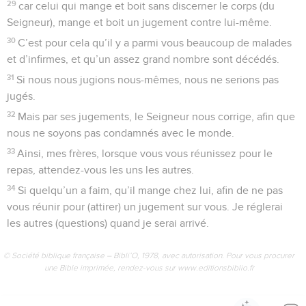
29
car celui qui mange et boit sans discerner le corps (du
Seigneur), mange et boit un jugement contre lui-même.
30
C’est pour cela qu’il y a parmi vous beaucoup de malades
et d’infirmes, et qu’un assez grand nombre sont décédés.
31
Si nous nous jugions nous-mêmes, nous ne serions pas
jugés.
32
Mais par ses jugements, le Seigneur nous corrige, afin que
nous ne soyons pas condamnés avec le monde.
33
Ainsi, mes frères, lorsque vous vous réunissez pour le
repas, attendez-vous les uns les autres.
34
Si quelqu’un a faim, qu’il mange chez lui, afin de ne pas
vous réunir pour (attirer) un jugement sur vous. Je réglerai
les autres (questions) quand je serai arrivé.
© Société biblique française – Bibli’O, 1978, avec autorisation. Pour vous procurer
une Bible imprimée, rendez-vous sur www.editionsbiblio.fr