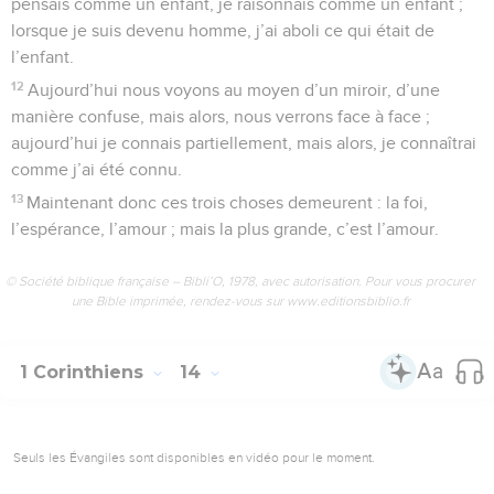
pensais comme un enfant, je raisonnais comme un enfant ;
lorsque je suis devenu homme, j’ai aboli ce qui était de
l’enfant.
12
Aujourd’hui nous voyons au moyen d’un miroir, d’une
manière confuse, mais alors, nous verrons face à face ;
aujourd’hui je connais partiellement, mais alors, je connaîtrai
comme j’ai été connu.
13
Maintenant donc ces trois choses demeurent : la foi,
l’espérance, l’amour ; mais la plus grande, c’est l’amour.
© Société biblique française – Bibli’O, 1978, avec autorisation. Pour vous procurer
une Bible imprimée, rendez-vous sur www.editionsbiblio.fr
1 Corinthiens
14
Seuls les Évangiles sont disponibles en vidéo pour le moment.