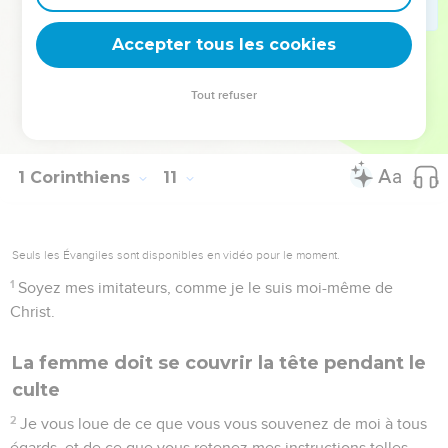
cherchant non mon avantage, mais celui du plus grand
Accepter tous les cookies
nombre, afin qu’ils soient sauvés.
© Société biblique française – Bibli’O, 1978, avec autorisation. Pour vous procurer
Tout refuser
une Bible imprimée, rendez-vous sur www.editionsbiblio.fr
1 Corinthiens
11
Seuls les Évangiles sont disponibles en vidéo pour le moment.
1
Soyez mes imitateurs, comme je le suis moi-même de
Christ.
La femme doit se couvrir la tête pendant le
culte
2
Je vous loue de ce que vous vous souvenez de moi à tous
égards, et de ce que vous retenez mes instructions telles