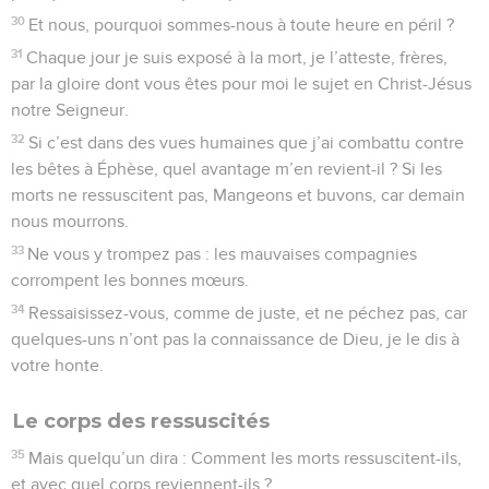
30
Et nous, pourquoi sommes-nous à toute heure en péril ?
31
Chaque jour je suis exposé à la mort, je l’atteste, frères,
par la gloire dont vous êtes pour moi le sujet en Christ-Jésus
notre Seigneur.
32
Si c’est dans des vues humaines que j’ai combattu contre
les bêtes à Éphèse, quel avantage m’en revient-il ? Si les
morts ne ressuscitent pas, Mangeons et buvons, car demain
nous mourrons.
33
Ne vous y trompez pas : les mauvaises compagnies
corrompent les bonnes mœurs.
34
Ressaisissez-vous, comme de juste, et ne péchez pas, car
quelques-uns n’ont pas la connaissance de Dieu, je le dis à
votre honte.
Le corps des ressuscités
35
Mais quelqu’un dira : Comment les morts ressuscitent-ils,
et avec quel corps reviennent-ils ?