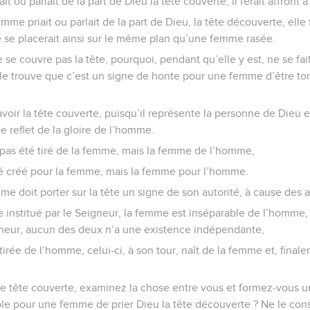
 ou parlait de la part de Dieu la tête couverte, il ferait affront à
mme priait ou parlait de la part de Dieu, la tête découverte, elle f
le se placerait ainsi sur le même plan qu’une femme rasée.
e couvre pas la tête, pourquoi, pendant qu’elle y est, ne se fait
lle trouve que c’est un signe de honte pour une femme d’être to
oir la tête couverte, puisqu’il représente la personne de Dieu et 
e reflet de la gloire de l’homme.
 pas été tiré de la femme, mais la femme de l’homme,
té créé pour la femme, mais la femme pour l’homme.
me doit porter sur la tête un signe de son autorité, à cause des 
re institué par le Seigneur, la femme est inséparable de l’homme, 
neur, aucun des deux n’a une existence indépendante,
 tirée de l’homme, celui-ci, à son tour, naît de la femme et, final
de tête couverte, examinez la chose entre vous et formez-vous 
e pour une femme de prier Dieu la tête découverte ? Ne le con