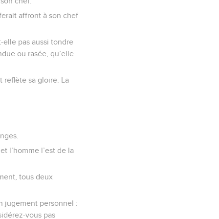
 son chef.
erait affront à son chef
-elle pas aussi tondre
ndue ou rasée, qu’elle
reflète sa gloire. La
anges.
et l’homme l’est de la
ement, tous deux
un jugement personnel :
sidérez-vous pas