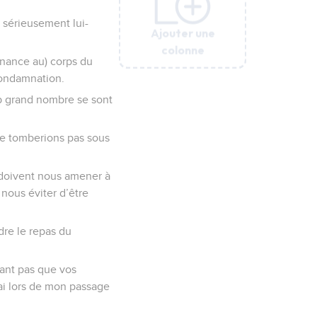
 sérieusement lui-
Ajouter une
Ajouter une
Ajouter une
Ajouter une
Ajouter une
colonne
colonne
colonne
colonne
colonne
enance au) corps du
condamnation.
rop grand nombre se sont
ne tomberions pas sous
s doivent nous amener à
nous éviter d’être
re le repas du
tant pas que vos
rai lors de mon passage