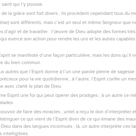
t saint qui l’y pousse.
ns de la grâce sont fort divers ; ils procèdent cependant tous du 
glise) sont différents, mais c’est un seul et même Seigneur que 
s d’agir et de travailler : l’œuvre de Dieu adopte des formes très 
ui exerce son action pour rendre les uns et les autres capables
sprit se manifeste d’une façon particulière, mais les dons qu’il
vue du bien commun.
aux autres que l’Esprit donne à l’un une parole pleine de sagesse
récieux pour la vie quotidienne ; à l’autre, l’Esprit confie un me
 avec clarté le plan de Dieu.
me Esprit une foi qui peut opérer des prodiges ; à un autre ce 
alades.
pouvoir de faire des miracles ; untel a reçu le don d’interpréter e
 distinguer ce qui vient de l’Esprit divin de ce qui émane des mauva
 Dieu dans des langues inconnues ; là, un autre interprète ces la
 intelligibles.