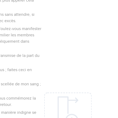
t plus appeler cela
s sans attendre, si
vec excès.
 Voulez-vous manifester
umilier les membres
ubliquement dans
transmise de la part du
us ; faites ceci en
e scellée de mon sang ;
 vous commémorez la
retour.
e manière indigne se