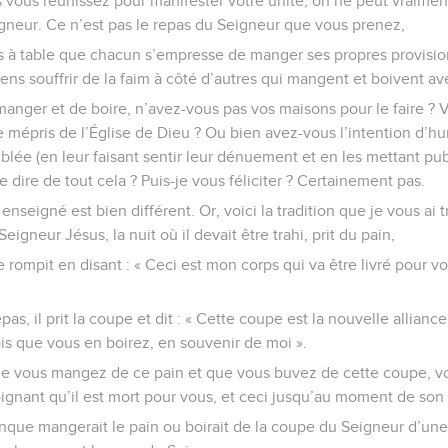
s vous réunissez pour manifester votre unité, on ne peut vraimen
gneur. Ce n’est pas le repas du Seigneur que vous prenez,
s à table que chacun s’empresse de manger ses propres provision
gens souffrir de la faim à côté d’autres qui mangent et boivent a
 manger et de boire, n’avez-vous pas vos maisons pour le faire ?
e mépris de l’Église de Dieu ? Ou bien avez-vous l’intention d’h
blée (en leur faisant sentir leur dénuement et en les mettant p
e dire de tout cela ? Puis-je vous féliciter ? Certainement pas.
enseigné est bien différent. Or, voici la tradition que je vous ai 
eigneur Jésus, la nuit où il devait être trahi, prit du pain,
e rompit en disant : « Ceci est mon corps qui va être livré pour vo
as, il prit la coupe et dit : « Cette coupe est la nouvelle allianc
fois que vous en boirez, en souvenir de moi ».
ue vous mangez de ce pain et que vous buvez de cette coupe,
gnant qu’il est mort pour vous, et ceci jusqu’au moment de son 
nque mangerait le pain ou boirait de la coupe du Seigneur d’un