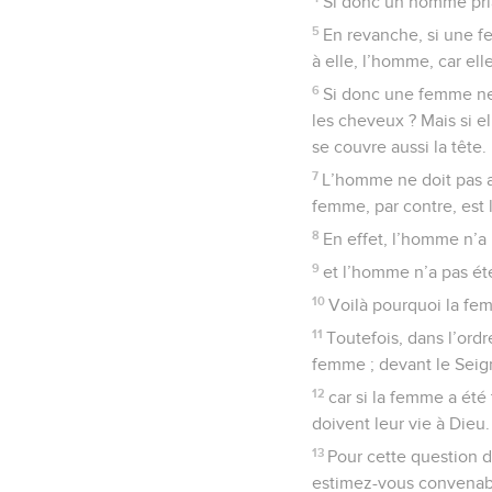
Si donc un homme priait
5
En revanche, si une fe
à elle, l’homme, car el
6
Si donc une femme ne s
les cheveux ? Mais si e
se couvre aussi la tête.
7
L’homme ne doit pas av
femme, par contre, est l
8
En effet, l’homme n’a
9
et l’homme n’a pas é
10
Voilà pourquoi la fem
11
Toutefois, dans l’ord
femme ; devant le Seig
12
car si la femme a été
doivent leur vie à Dieu.
13
Pour cette question 
estimez-vous convenabl