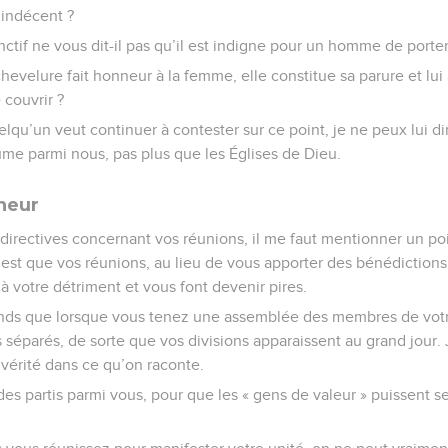
indécent ?
nctif ne vous dit-il pas qu’il est indigne pour un homme de port
hevelure fait honneur à la femme, elle constitue sa parure et l
 couvrir ?
uelqu’un veut continuer à contester sur ce point, je ne peux lui d
me parmi nous, pas plus que les Églises de Dieu.
neur
 directives concernant vos réunions, il me faut mentionner un po
 C’est que vos réunions, au lieu de vous apporter des bénédictions
à votre détriment et vous font devenir pires.
ends que lorsque vous tenez une assemblée des membres de votre
éparés, de sorte que vos divisions apparaissent au grand jour. J’
 vérité dans ce qu’on raconte.
it des partis parmi vous, pour que les « gens de valeur » puissent