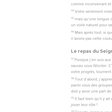
comme inconvenant et 
14
Votre sentiment insti
15
mais qu’une longue c
un voile naturel pour se
16
Mais après tout, si q
n’avons pas cette coutu
Le repas du Seig
17
Puisque j’en suis aux
saurais vous féliciter.
votre progrès, tournent 
18
Tout d’abord, j’appr
parmi vous des groupes s
doit y avoir une part de
19
Il faut bien qu’il y a
jouer leur rôle !
20