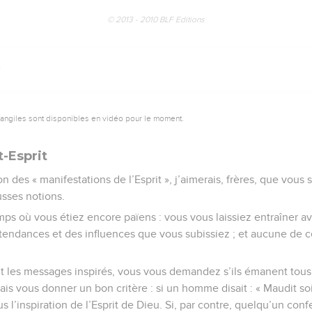
© 2013 - 2010 BLF Editions
vangiles sont disponibles en vidéo pour le moment.
t-Esprit
on des « manifestations de l’Esprit », j’aimerais, frères, que vous s
usses notions.
s où vous étiez encore païens : vous vous laissiez entraîner a
s tendances et des influences que vous subissiez ; et aucune de c
t les messages inspirés, vous vous demandez s’ils émanent tous d
is vous donner un bon critère : si un homme disait : « Maudit soit 
s l’inspiration de l’Esprit de Dieu. Si, par contre, quelqu’un confe