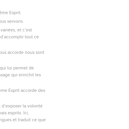
même Esprit.
nous servons.
variées, et c’est
 d’accomplir tout ce
 nous accorde nous sont
 qui lui permet de
ssage qui enrichit les
même Esprit accorde des
t d’exposer la volonté
is esprits. Ici,
ngues et traduit ce que