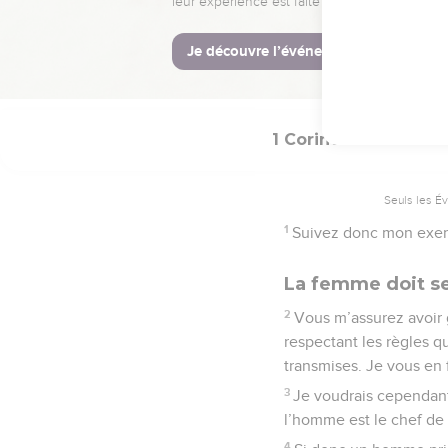
au salut.
1 Corinthiens
11
Seuls les É
1
Suivez donc mon exemp
La femme doit se 
2
Vous m’assurez avoir 
respectant les règles qu
transmises. Je vous en f
3
Je voudrais cependant 
l’homme est le chef de 
4