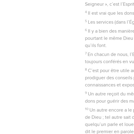
Seigneur », c’est l’Espri
4
Il est vrai que les do
5
Les services (dans l’É
6
Il y a bien des manière
pourtant le même Dieu q
qu’ils font.
7
En chacun de nous, l’E
toujours conférés en 
8
C’est pour être utile 
prodiguer des conseils p
connaissances et expose
9
Un autre reçoit du mê
dons pour guérir des m
10
Un autre encore a le 
de Dieu ; tel autre sait
quelqu’un parle et loue
dit le premier en paroles