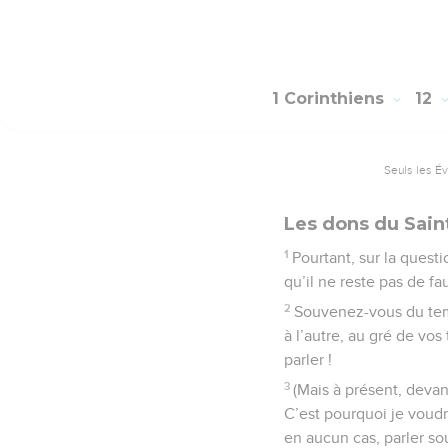
1 Corinthiens
12
Seuls les É
Les dons du Sain
1
Pourtant, sur la questi
qu’il ne reste pas de fa
2
Souvenez-vous du temp
à l’autre, au gré de vo
parler !
3
(Mais à présent, devan
C’est pourquoi je voudra
en aucun cas, parler sou