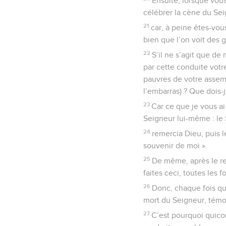
Ensuite, lorsque vou
célébrer la cène du Sei
21
car, à peine êtes-vou
bien que l’on voit des 
22
S’il ne s’agit que de
par cette conduite votr
pauvres de votre assem
l’embarras) ? Que dois-j
23
Car ce que je vous ai 
Seigneur lui-même : le S
24
remercia Dieu, puis l
souvenir de moi ».
25
De même, après le rep
faites ceci, toutes les 
26
Donc, chaque fois q
mort du Seigneur, témoi
27
C’est pourquoi quico