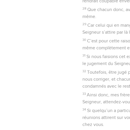
rendrait coupable enver
28
Que chacun donc, ava
même.
29
Car celui qui en mang
Seigneur s’attire par l
30
C’est pour cette rais
même complètement end
31
Si nous faisions cet
le jugement du Seigneu
32
Toutefois, être jugé 
nous corriger, et chacu
condamnés avec le res
33
Ainsi donc, mes frèr
Seigneur, attendez-vous
34
Si quelqu’un a partic
réunions attirent sur v
chez vous.