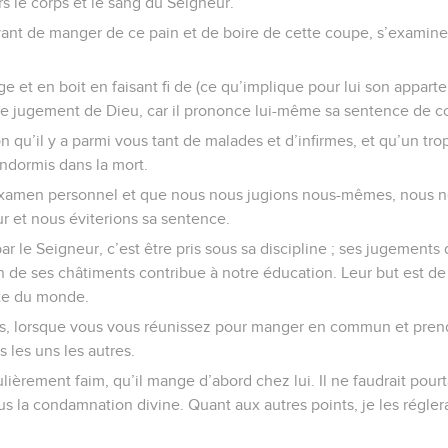
s le corps et le sang du Seigneur.
nt de manger de ce pain et de boire de cette coupe, s’examine
e et en boit en faisant fi de (ce qu’implique pour lui son appart
à le jugement de Dieu, car il prononce lui-même sa sentence de 
on qu’il y a parmi vous tant de malades et d’infirmes, et qu’un t
ormis dans la mort.
 examen personnel et que nous nous jugions nous-mêmes, nous 
r et nous éviterions sa sentence.
par le Seigneur, c’est être pris sous sa discipline ; ses jugement
n de ses châtiments contribue à notre éducation. Leur but est de 
te du monde.
es, lorsque vous vous réunissez pour manger en commun et prend
 les uns les autres.
ulièrement faim, qu’il mange d’abord chez lui. Il ne faudrait pour
ous la condamnation divine. Quant aux autres points, je les régle