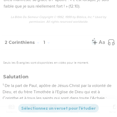
faible que je suis réellement fort ! » (12.10).
La Bible Du Semeur Copyright © 1992, 1999 by Biblica, Inc.® Used by
permission. All rights reserved worldwide.
2 Corinthiens
1
Seuls les Évangiles sont disponibles en vidéo pour le moment.
Salutation
1
De la part de Paul, apôtre de Jésus-Christ par la volonté de
Dieu, et du frère Timothée à l'Eglise de Dieu qui est à
Corinthe et à tous les saints qui sont dans toute l'Achaïe :
2
que la grâce et la paix vous soient données de la part de
Dieu notre Père et du Seigneur Jésus-Christ !
Contenus
Versions
Commentaires
Strong
Dictionnaire