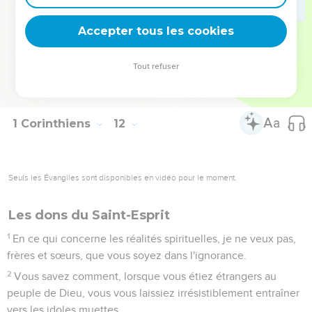
33
Ainsi, mes frères et sœurs, lorsque vous vous réunissez
pour le repas, attendez-vous les uns les autres.
Accepter tous les cookies
34
Si quelqu'un a faim, qu'il mange chez lui, afin que vous ne
vous réunissiez pas pour attirer un jugement sur vous. Quant
Tout refuser
aux autres questions, je les réglerai quand je viendrai chez
vous.
1 Corinthiens
12
Seuls les Évangiles sont disponibles en vidéo pour le moment.
Les dons du Saint-Esprit
1
En ce qui concerne les réalités spirituelles, je ne veux pas,
frères et sœurs, que vous soyez dans l'ignorance.
2
Vous savez comment, lorsque vous étiez étrangers au
peuple de Dieu, vous vous laissiez irrésistiblement entraîner
vers les idoles muettes.