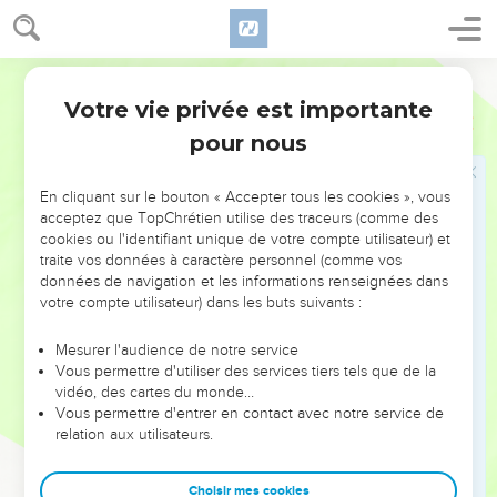
vous buvez cette coupe, vous annoncez la mort du Seigneur
jusqu'à ce qu'il vienne.
27
C'est pourquoi, celui qui mange ce pain ou boit la coupe
Segond 21
du Seigneur indignement sera coupable envers le corps et le
Votre vie privée est importante
1 Corinthiens
11
sang du Seigneur.
pour nous
28
Que chacun donc s'examine lui-même, et qu’ainsi il
mange du pain et boive de la coupe,
En cliquant sur le bouton « Accepter tous les cookies », vous
29
car celui qui mange et boit [indignement], sans discerner
acceptez que TopChrétien utilise des traceurs (comme des
cookies ou l'identifiant unique de votre compte utilisateur) et
le corps [du Seigneur], mange et boit un jugement contre lui-
traite vos données à caractère personnel (comme vos
même.
données de navigation et les informations renseignées dans
30
C'est pour cela qu'il y a parmi vous beaucoup d'infirmes et
votre compte utilisateur) dans les buts suivants :
de malades, et que plusieurs sont morts.
Mesurer l'audience de notre service
31
Si nous nous examinions nous-mêmes, nous ne serions
Vous permettre d'utiliser des services tiers tels que de la
pas jugés.
vidéo, des cartes du monde…
Vous permettre d'entrer en contact avec notre service de
32
Mais quand nous sommes jugés, c’est le Seigneur qui
relation aux utilisateurs.
nous corrige afin que nous ne soyons pas condamnés avec
le monde.
Choisir mes cookies