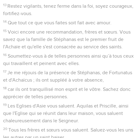
13
Restez vigilants, tenez ferme dans la foi, soyez courageux,
fortifiez-vous.
14
Que tout ce que vous faites soit fait avec amour.
15
Voici encore une recommandation, frères et sœurs. Vous
savez que la famille de Stéphanas est le premier fruit de
l'Achaïe et qu'elle s'est consacrée au service des saints.
16
Soumettez-vous à de telles personnes ainsi qu’à tous ceux
qui travaillent et peinent avec elles.
17
Je me réjouis de la présence de Stéphanas, de Fortunatus
et d'Achaïcus ; ils ont suppléé à votre absence,
18
car ils ont tranquillisé mon esprit et le vôtre. Sachez donc
apprécier de telles personnes.
19
Les Eglises d'Asie vous saluent. Aquilas et Priscille, ainsi
que l'Eglise qui se réunit dans leur maison, vous saluent
chaleureusement dans le Seigneur.
20
Tous les frères et sœurs vous saluent. Saluez-vous les uns
les autres par un saint baiser.