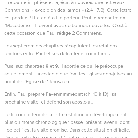
Il retourne à Ephèse et là, écrit à nouveau une lettre aux
Corinthiens, « avec bien des larmes » (2.4 ; 7.8). Cette lettre
est perdue. *Tite en était le porteur. Paul le rencontre en
*Macédoine : il revient avec de bonnes nouvelles. C’est à
cette occasion que Paul rédige 2 Corinthiens.
Les sept premiers chapitres récapitulent les relations
tendues entre Paul et ses détracteurs corinthiens.
Puis, aux chapitres 8 et 9, il aborde ce qui le préoccupe
actuellement : la collecte que font les Eglises non-juives au
profit de l’Eglise de *Jérusalem.
Enfin, Paul prépare l’avenir immédiat (ch. 10 à 13) : sa
prochaine visite, et défend son apostolat.
Le fil conducteur de la lettre est donc un développement
plus ou moins chronologique : passé, présent, avenir, dont
l’objectif est la visite promise. Dans cette situation difficile,
Dieu manifeste sa grâce à l’*apôtre : « c’est lorsque je suis