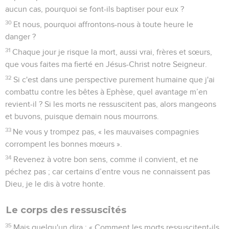
aucun cas, pourquoi se font-ils baptiser pour eux ?
30
Et nous, pourquoi affrontons-nous à toute heure le
danger ?
31
Chaque jour je risque la mort, aussi vrai, frères et sœurs,
que vous faites ma fierté en Jésus-Christ notre Seigneur.
32
Si c'est dans une perspective purement humaine que j'ai
combattu contre les bêtes à Ephèse, quel avantage m’en
revient-il ? Si les morts ne ressuscitent pas, alors mangeons
et buvons, puisque demain nous mourrons.
33
Ne vous y trompez pas, « les mauvaises compagnies
corrompent les bonnes mœurs ».
34
Revenez à votre bon sens, comme il convient, et ne
péchez pas ; car certains d’entre vous ne connaissent pas
Dieu, je le dis à votre honte.
Le corps des ressuscités
35
Mais quelqu'un dira : « Comment les morts ressuscitent-ils