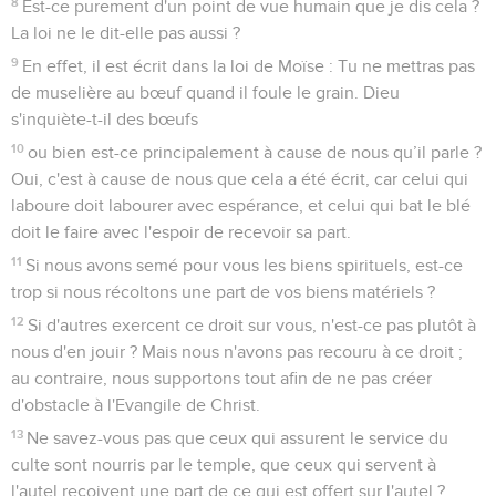
8
Est-ce purement d'un point de vue humain que je dis cela ?
La loi ne le dit-elle pas aussi ?
9
En effet, il est écrit dans la loi de Moïse : Tu ne mettras pas
de muselière au bœuf quand il foule le grain. Dieu
s'inquiète-t-il des bœufs
10
ou bien est-ce principalement à cause de nous qu’il parle ?
Oui, c'est à cause de nous que cela a été écrit, car celui qui
laboure doit labourer avec espérance, et celui qui bat le blé
doit le faire avec l'espoir de recevoir sa part.
11
Si nous avons semé pour vous les biens spirituels, est-ce
trop si nous récoltons une part de vos biens matériels ?
12
Si d'autres exercent ce droit sur vous, n'est-ce pas plutôt à
nous d'en jouir ? Mais nous n'avons pas recouru à ce droit ;
au contraire, nous supportons tout afin de ne pas créer
d'obstacle à l'Evangile de Christ.
13
Ne savez-vous pas que ceux qui assurent le service du
culte sont nourris par le temple, que ceux qui servent à
l'autel reçoivent une part de ce qui est offert sur l'autel ?