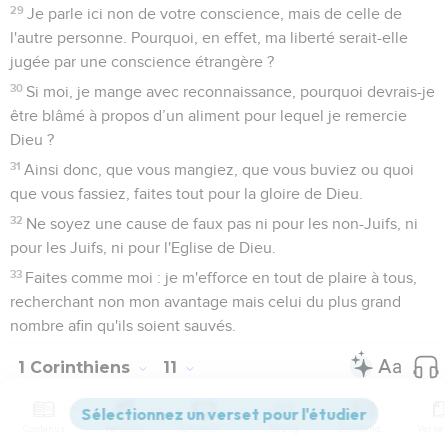
29
Je parle ici non de votre conscience, mais de celle de
l'autre personne. Pourquoi, en effet, ma liberté serait-elle
jugée par une conscience étrangère ?
30
Si moi, je mange avec reconnaissance, pourquoi devrais-je
être blâmé à propos d’un aliment pour lequel je remercie
Dieu ?
31
Ainsi donc, que vous mangiez, que vous buviez ou quoi
que vous fassiez, faites tout pour la gloire de Dieu.
32
Ne soyez une cause de faux pas ni pour les non-Juifs, ni
pour les Juifs, ni pour l'Eglise de Dieu.
33
Faites comme moi : je m'efforce en tout de plaire à tous,
recherchant non mon avantage mais celui du plus grand
nombre afin qu'ils soient sauvés.
1 Corinthiens
11
Contenus
Versions
Commentaires
Strong
Dictionnaire
Seuls les Évangiles sont disponibles en vidéo pour le moment.