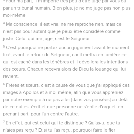
Pour ma part, il m'importe très peu d'être jugé par vous ou
par un tribunal humain. Bien plus, je ne me juge pas non plus
moi-même.
4
Ma conscience, il est vrai, ne me reproche rien, mais ce
n'est pas pour autant que je peux être considéré comme
juste. Celui qui me juge, c'est le Seigneur.
5
C'est pourquoi ne portez aucun jugement avant le moment
fixé, avant le retour du Seigneur, car il mettra en lumière ce
qui est caché dans les ténèbres et il dévoilera les intentions
des cœurs. Chacun recevra alors de Dieu la louange qui lui
revient.
6
Frères et sœurs, c’est à cause de vous que j'ai appliqué ces
images à Apollos et à moi-même, afin que vous appreniez
par notre exemple à ne pas aller [dans vos pensées] au-delà
de ce qui est écrit et que personne ne s'enfle d'orgueil en
prenant parti pour l'un contre l'autre.
7
En effet, qui est celui qui te distingue ? Qu'as-tu que tu
n'aies pas reçu ? Et si tu l'as reçu, pourquoi faire le fier