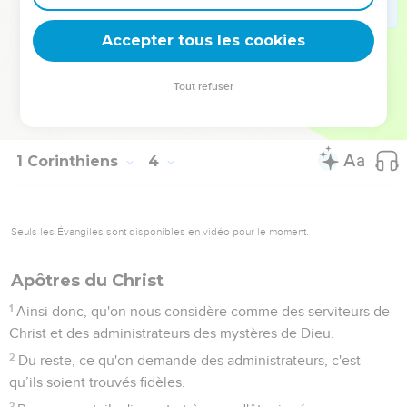
21
Que personne ne mette donc sa fierté dans des hommes,
Accepter tous les cookies
car tout vous appartient,
22
que ce soit Paul, Apollos, Céphas, le monde, la vie, la
Tout refuser
mort, le présent ou l'avenir. Tout est à vous,
23
et vous êtes à Christ, et Christ est à Dieu.
1 Corinthiens
4
Seuls les Évangiles sont disponibles en vidéo pour le moment.
Apôtres du Christ
1
Ainsi donc, qu'on nous considère comme des serviteurs de
Christ et des administrateurs des mystères de Dieu.
2
Du reste, ce qu'on demande des administrateurs, c'est
qu’ils soient trouvés fidèles.
3