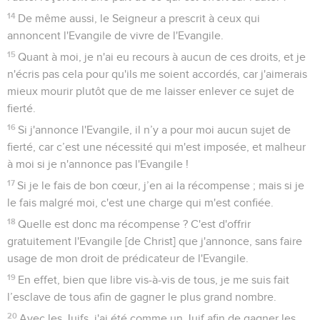
14
De même aussi, le Seigneur a prescrit à ceux qui
annoncent l'Evangile de vivre de l'Evangile.
15
Quant à moi, je n'ai eu recours à aucun de ces droits, et je
n'écris pas cela pour qu'ils me soient accordés, car j'aimerais
mieux mourir plutôt que de me laisser enlever ce sujet de
fierté.
16
Si j'annonce l'Evangile, il n’y a pour moi aucun sujet de
fierté, car c’est une nécessité qui m'est imposée, et malheur
à moi si je n'annonce pas l'Evangile !
17
Si je le fais de bon cœur, j’en ai la récompense ; mais si je
le fais malgré moi, c'est une charge qui m'est confiée.
18
Quelle est donc ma récompense ? C'est d'offrir
gratuitement l'Evangile [de Christ] que j'annonce, sans faire
usage de mon droit de prédicateur de l'Evangile.
19
En effet, bien que libre vis-à-vis de tous, je me suis fait
l’esclave de tous afin de gagner le plus grand nombre.
20
Avec les Juifs, j'ai été comme un Juif afin de gagner les