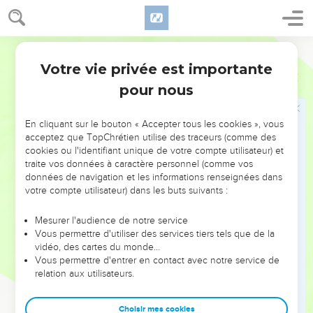
fera connaître, car elle se révélera dans le feu et l’épreuve
du feu indiquera ce que vaut l'œuvre de chacun.
Segond 21
14
Si l'œuvre que quelqu’un a construite sur le fondement
Votre vie privée est importante
subsiste, il recevra une récompense.
1 Corinthiens
3
pour nous
15
Si son œuvre brûle, il perdra sa récompense ; lui-même
sera sauvé, mais comme au travers d’un feu.
En cliquant sur le bouton « Accepter tous les cookies », vous
16
Ne savez-vous pas que vous êtes le temple de Dieu et que
acceptez que TopChrétien utilise des traceurs (comme des
l'Esprit de Dieu habite en vous ?
cookies ou l'identifiant unique de votre compte utilisateur) et
17
traite vos données à caractère personnel (comme vos
Si quelqu'un détruit le temple de Dieu, Dieu le détruira, car
données de navigation et les informations renseignées dans
le temple de Dieu est saint, et c'est ce que vous êtes.
votre compte utilisateur) dans les buts suivants :
18
Que personne ne se trompe lui-même : si quelqu'un parmi
vous pense être sage selon les critères de l’ère actuelle, qu'il
Mesurer l'audience de notre service
Vous permettre d'utiliser des services tiers tels que de la
devienne fou afin de devenir sage,
vidéo, des cartes du monde…
19
car la sagesse de ce monde est une folie devant Dieu. En
Vous permettre d'entrer en contact avec notre service de
effet, il est écrit : Il prend les sages à leur propre ruse.
relation aux utilisateurs.
20
Et encore : Le Seigneur connaît les pensées des sages, il
Choisir mes cookies
sait qu'elles sont sans valeur.