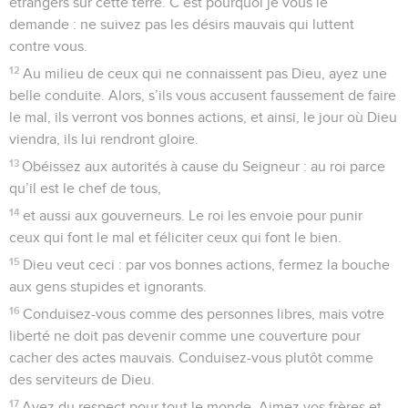
étrangers sur cette terre. C’est pourquoi je vous le
demande : ne suivez pas les désirs mauvais qui luttent
contre vous.
12
Au milieu de ceux qui ne connaissent pas Dieu, ayez une
belle conduite. Alors, s’ils vous accusent faussement de faire
le mal, ils verront vos bonnes actions, et ainsi, le jour où Dieu
viendra, ils lui rendront gloire.
13
Obéissez aux autorités à cause du Seigneur : au roi parce
qu’il est le chef de tous,
14
et aussi aux gouverneurs. Le roi les envoie pour punir
ceux qui font le mal et féliciter ceux qui font le bien.
15
Dieu veut ceci : par vos bonnes actions, fermez la bouche
aux gens stupides et ignorants.
16
Conduisez-vous comme des personnes libres, mais votre
liberté ne doit pas devenir comme une couverture pour
cacher des actes mauvais. Conduisez-vous plutôt comme
des serviteurs de Dieu.
17
Ayez du respect pour tout le monde. Aimez vos frères et