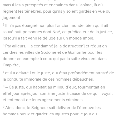
mais il les a précipités et enchaînés dans l'abîme, là où
règnent les ténèbres, pour qu’ils y soient gardés en vue du
jugement.
5
Il n'a pas épargné non plus l'ancien monde, bien qu’il ait
sauvé huit personnes dont Noé, ce prédicateur de la justice,
lorsqu'il a fait venir le déluge sur un monde impie.
6
Par ailleurs, il a condamné [à la destruction] et réduit en
cendres les villes de Sodome et de Gomorrhe pour les
donner en exemple à ceux qui par la suite vivraient dans
l’impiété,
7
et il a délivré Lot le juste, qui était profondément attristé de
la conduite immorale de ces hommes débauchés.
8
– Ce juste, qui habitait au milieu d’eux, tourmentait en
effet jour après jour son âme juste à cause de ce qu’il voyait
et entendait de leurs agissements criminels. –
9
Ainsi donc, le Seigneur sait délivrer de l'épreuve les
hommes pieux et garder les injustes pour le jour du