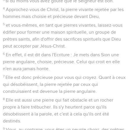
si du moins vous avez goûté que le Seigneur est bon.
4
Approchez-vous de Christ, la pierre vivante rejetée par les
hommes mais choisie et précieuse devant Dieu,
5
et vous-mêmes, en tant que pierres vivantes, laissez-vous
édifier pour former une maison spirituelle, un groupe de
prêtres saints, afin d'offrir des sacrifices spirituels que Dieu
peut accepter par Jésus-Christ.
6
En effet, il est dit dans l'Ecriture : Je mets dans Sion une
pierre angulaire, choisie, précieuse. Celui qui croit en elle
n'en aura jamais honte.
7
Elle est donc précieuse pour vous qui croyez. Quant à ceux
qui désobéissent, la pierre rejetée par ceux qui
construisaient est devenue la pierre angulaire.
8
Elle est aussi une pierre qui fait obstacle et un rocher
propre à faire trébucher. Ils s'y heurtent parce qu'ils
désobéissent à la parole, et c'est à cela qu'ils ont été
destinés.
9
Vous, au contraire, vous êtes un peuple choisi, des prêtres