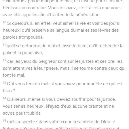
Ne rendez pas le mal pour le mal, ni l’insulte pour l’insulte ;
bénissez au contraire. Vous le savez, c’est à cela que vous
avez été appelés afin d'hériter de la bénédiction.
10
Si quelqu'un, en effet, veut aimer la vie et voir des jours
heureux, qu'il préserve sa langue du mal et ses lèvres des
paroles trompeuses,
11
qu'il se détourne du mal et fasse le bien, qu'il recherche la
paix et la poursuive,
12
car les yeux du Seigneur sont sur les justes et ses oreilles
sont attentives à leur prière, mais il se tourne contre ceux qui
font le mal.
13
Qui vous fera du mal, si vous avez pour modèle ce qui est
bien ?
14
D'ailleurs, même si vous deviez souffrir pour la justice,
vous seriez heureux. N'ayez d'eux aucune crainte et ne
soyez pas troublés,
15
mais respectez dans votre cœur la sainteté de Dieu le
Seigneur. Soyez toujours prêts à défendre l'espérance qui