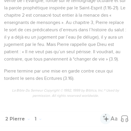
vérité de l’Evangile, fondé sur le témoignage oculaire et sur
la parole prophétique inspirée par le Saint-Esprit (1.16-21). Le
chapitre 2 est consacré tout entier à la menace des «
enseignants de mensonges ». Au chapitre 3, Pierre replace
le sort de ces prédicateurs d’erreurs dans l’histoire du salut :
il y a déjà eu un jugement par l’eau (le déluge), il y aura un
jugement par le feu. Mais Pierre rappelle que Dieu est
patient : « Il ne veut pas qu’un seul périsse. Il voudrait, au
contraire, que tous parviennent à *changer de vie » (3.9).
Pierre termine par une mise en garde contre ceux qui
tordent le sens des Ecritures (3.16).
La Bible Du Semeur Copyright © 1992, 1999 by Biblica, Inc.® Used by
permission. All rights reserved worldwide.
2 Pierre
1