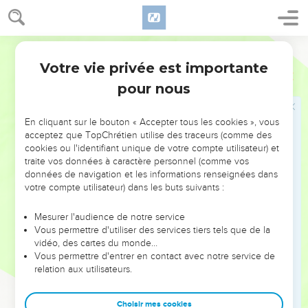
respectueuse pendant le temps de votre séjour sur la terre.
18
Vous le savez en effet, ce n'est pas par des choses
corruptibles comme l'argent ou l'or que vous avez été
Segond 21
rachetés de la manière de vivre dépourvue de sens que vous
Votre vie privée est importante
1 Pierre
1
avaient transmise vos ancêtres,
pour nous
19
mais par le sang précieux de Christ, qui s’est sacrifié
comme un agneau sans défaut et sans tache.
En cliquant sur le bouton « Accepter tous les cookies », vous
20
Prédestiné avant la création du monde, il a été révélé
acceptez que TopChrétien utilise des traceurs (comme des
cookies ou l'identifiant unique de votre compte utilisateur) et
dans les derniers temps à cause de vous.
traite vos données à caractère personnel (comme vos
21
Par lui, vous croyez en Dieu qui l'a ressuscité et lui a
données de navigation et les informations renseignées dans
donné la gloire, de sorte que votre foi et votre espérance
votre compte utilisateur) dans les buts suivants :
reposent sur Dieu.
Mesurer l'audience de notre service
22
Vous avez purifié votre âme en obéissant [par l'Esprit] à la
Vous permettre d'utiliser des services tiers tels que de la
vérité pour avoir un amour fraternel sincère ; aimez-vous
vidéo, des cartes du monde…
Vous permettre d'entrer en contact avec notre service de
donc ardemment les uns les autres d’un cœur pur.
relation aux utilisateurs.
23
En effet, vous êtes nés de nouveau, non pas d’une
semence corruptible, mais d’une semence incorruptible,
Choisir mes cookies