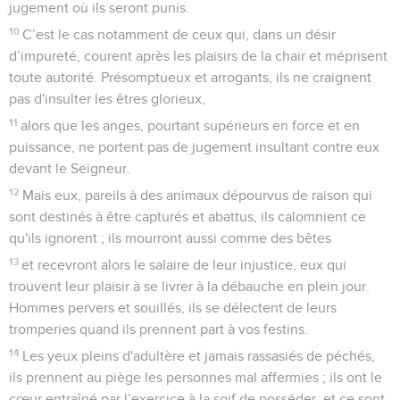
jugement où ils seront punis.
10
C’est le cas notamment de ceux qui, dans un désir
d’impureté, courent après les plaisirs de la chair et méprisent
toute autorité. Présomptueux et arrogants, ils ne craignent
pas d'insulter les êtres glorieux,
11
alors que les anges, pourtant supérieurs en force et en
puissance, ne portent pas de jugement insultant contre eux
devant le Seigneur.
12
Mais eux, pareils à des animaux dépourvus de raison qui
sont destinés à être capturés et abattus, ils calomnient ce
qu'ils ignorent ; ils mourront aussi comme des bêtes
13
et recevront alors le salaire de leur injustice, eux qui
trouvent leur plaisir à se livrer à la débauche en plein jour.
Hommes pervers et souillés, ils se délectent de leurs
tromperies quand ils prennent part à vos festins.
14
Les yeux pleins d'adultère et jamais rassasiés de péchés,
ils prennent au piège les personnes mal affermies ; ils ont le
cœur entraîné par l’exercice à la soif de posséder, et ce sont