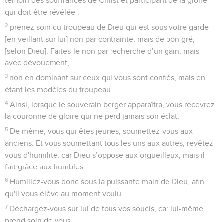
témoin des souffrances de Christ et participant de la gloire
qui doit être révélée :
2
prenez soin du troupeau de Dieu qui est sous votre garde
[en veillant sur lui] non par contrainte, mais de bon gré,
[selon Dieu]. Faites-le non par recherche d’un gain, mais
avec dévouement,
3
non en dominant sur ceux qui vous sont confiés, mais en
étant les modèles du troupeau.
4
Ainsi, lorsque le souverain berger apparaîtra, vous recevrez
la couronne de gloire qui ne perd jamais son éclat.
5
De même, vous qui êtes jeunes, soumettez-vous aux
anciens. Et vous soumettant tous les uns aux autres, revêtez-
vous d'humilité, car Dieu s’oppose aux orgueilleux, mais il
fait grâce aux humbles.
6
Humiliez-vous donc sous la puissante main de Dieu, afin
qu'il vous élève au moment voulu.
7
Déchargez-vous sur lui de tous vos soucis, car lui-même
prend soin de vous.