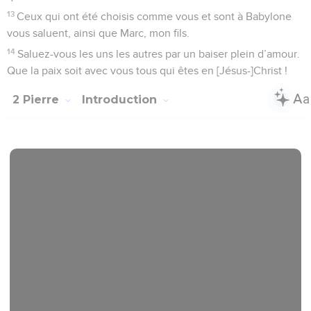
13
Ceux qui ont été choisis comme vous et sont à Babylone
vous saluent, ainsi que Marc, mon fils.
14
Saluez-vous les uns les autres par un baiser plein d’amour.
Que la paix soit avec vous tous qui êtes en [Jésus-]Christ !
2 Pierre
Introduction