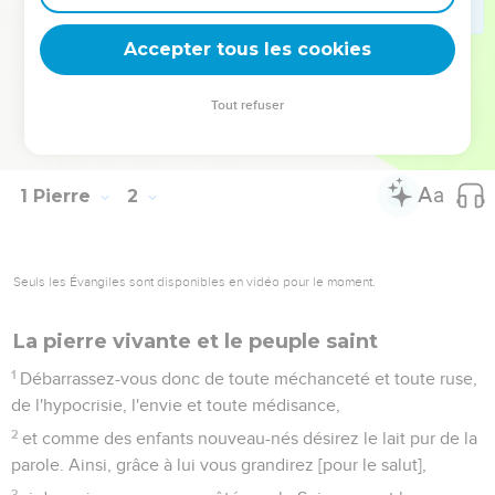
grâce à la parole vivante et permanente de Dieu,
24
car toute créature est comme l'herbe, et toute sa gloire
Accepter tous les cookies
comme la fleur des champs. L'herbe sèche et la fleur tombe,
25
mais la parole du Seigneur subsiste éternellement. Cette
Tout refuser
parole est justement celle qui vous a été annoncée par
l'Evangile.
1 Pierre
2
Seuls les Évangiles sont disponibles en vidéo pour le moment.
La pierre vivante et le peuple saint
1
Débarrassez-vous donc de toute méchanceté et toute ruse,
de l'hypocrisie, l'envie et toute médisance,
2
et comme des enfants nouveau-nés désirez le lait pur de la
parole. Ainsi, grâce à lui vous grandirez [pour le salut],
3