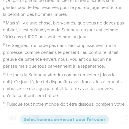
Or, par la parole de Dieu, le ciel et la terre actuels sont
gardés pour le feu, réservés pour le jour du jugement et de
la perdition des hommes impies.
8
Mais s’il y a une chose, bien-aimés, que vous ne devez pas
oublier, c'est qu’aux yeux du Seigneur un jour est comme
1000 ans et 1000 ans sont comme un jour.
9
Le Seigneur ne tarde pas dans l'accomplissement de la
promesse, comme certains le pensent ; au contraire, il fait
preuve de patience envers nous, voulant qu’aucun ne
périsse mais que tous parviennent à la repentance.
10
Le jour du Seigneur viendra comme un voleur [dans la
nuit]. Ce jour-là, le ciel disparaîtra avec fracas, les éléments
embrasés se désagrégeront et la terre avec les œuvres
qu'elle contient sera brûlée.
11
Puisque tout notre monde doit être dissous, combien votre
conduite et votre piété doivent-elles être saintes !
12
Attendez et hâtez la venue du jour de Dieu, jour où le ciel
Contenus
Versions
Commentaires
Strong
Dictionnaire
enflammé se désagrégera et où les éléments embrasés se