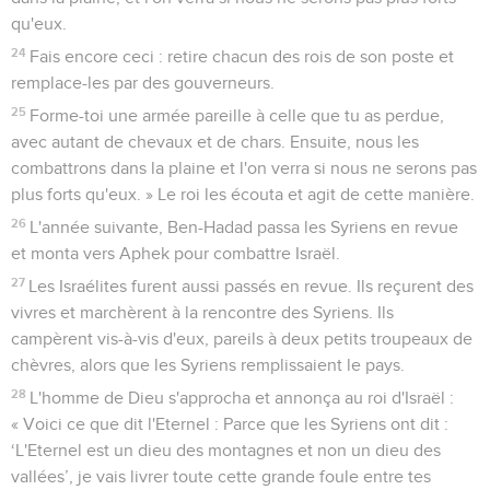
qu'eux.
24
Fais encore ceci : retire chacun des rois de son poste et
remplace-les par des gouverneurs.
25
Forme-toi une armée pareille à celle que tu as perdue,
avec autant de chevaux et de chars. Ensuite, nous les
combattrons dans la plaine et l'on verra si nous ne serons pas
plus forts qu'eux. » Le roi les écouta et agit de cette manière.
26
L'année suivante, Ben-Hadad passa les Syriens en revue
et monta vers Aphek pour combattre Israël.
27
Les Israélites furent aussi passés en revue. Ils reçurent des
vivres et marchèrent à la rencontre des Syriens. Ils
campèrent vis-à-vis d'eux, pareils à deux petits troupeaux de
chèvres, alors que les Syriens remplissaient le pays.
28
L'homme de Dieu s'approcha et annonça au roi d'Israël :
« Voici ce que dit l'Eternel : Parce que les Syriens ont dit :
‘L'Eternel est un dieu des montagnes et non un dieu des
vallées’, je vais livrer toute cette grande foule entre tes