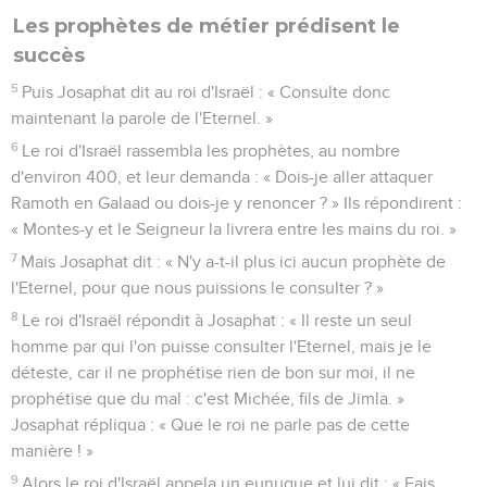
Les prophètes de métier prédisent le
succès
5
Puis Josaphat dit au roi d'Israël : « Consulte donc
maintenant la parole de l'Eternel. »
6
Le roi d'Israël rassembla les prophètes, au nombre
d'environ 400, et leur demanda : « Dois-je aller attaquer
Ramoth en Galaad ou dois-je y renoncer ? » Ils répondirent :
« Montes-y et le Seigneur la livrera entre les mains du roi. »
7
Mais Josaphat dit : « N'y a-t-il plus ici aucun prophète de
l'Eternel, pour que nous puissions le consulter ? »
8
Le roi d'Israël répondit à Josaphat : « Il reste un seul
homme par qui l'on puisse consulter l'Eternel, mais je le
déteste, car il ne prophétise rien de bon sur moi, il ne
prophétise que du mal : c'est Michée, fils de Jimla. »
Josaphat répliqua : « Que le roi ne parle pas de cette
manière ! »
9
Alors le roi d'Israël appela un eunuque et lui dit : « Fais