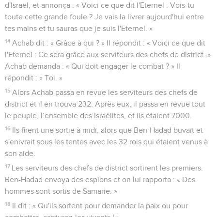
d'Israël, et annonça : « Voici ce que dit l'Eternel : Vois-tu
toute cette grande foule ? Je vais la livrer aujourd'hui entre
tes mains et tu sauras que je suis l'Eternel. »
14
Achab dit : « Grâce à qui ? » Il répondit : « Voici ce que dit
l'Eternel : Ce sera grâce aux serviteurs des chefs de district. »
Achab demanda : « Qui doit engager le combat ? » Il
répondit : « Toi. »
15
Alors Achab passa en revue les serviteurs des chefs de
district et il en trouva 232. Après eux, il passa en revue tout
le peuple, l’ensemble des Israélites, et ils étaient 7000.
16
Ils firent une sortie à midi, alors que Ben-Hadad buvait et
s'enivrait sous les tentes avec les 32 rois qui étaient venus à
son aide.
17
Les serviteurs des chefs de district sortirent les premiers.
Ben-Hadad envoya des espions et on lui rapporta : « Des
hommes sont sortis de Samarie. »
18
Il dit : « Qu'ils sortent pour demander la paix ou pour