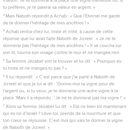
maison. Je te donnerai à la place une vigne meilleure ou, si
tu préfères, je te paierai sa valeur en argent. »
3
Mais Naboth répondit à Achab : « Que l'Eternel me garde
de te donner l'héritage de mes ancêtres ! »
4
Achab rentra chez lui, triste et irrité, à cause de cette
réponse que lui avait faite Naboth de Jizreel : « Je ne te
donnerai pas l'héritage de mes ancêtres ! » Il se coucha sur
son lit, tourna son visage contre le mur et ne mangea rien.
5
Sa femme Jézabel vint le trouver et lui dit : « Pourquoi es-
tu triste et ne manges-tu pas ? »
6
Il lui répondit : « C’est parce que j'ai parlé à Naboth de
Jizreel et que je lui ai dit : ‘Donne-moi ta vigne pour de
l'argent ou, si tu veux, je te donnerai une autre vigne à la
place.’Mais il a répondu : ‘Je ne te donnerai pas ma vigne !’ »
7
Alors sa femme Jézabel lui dit : « Est-ce bien toi maintenant
qui es roi d’Israël ? Lève-toi, prends de la nourriture et que
ton cœur se réjouisse. C’est moi qui vais te donner la vigne
de Naboth de Jizreel. »