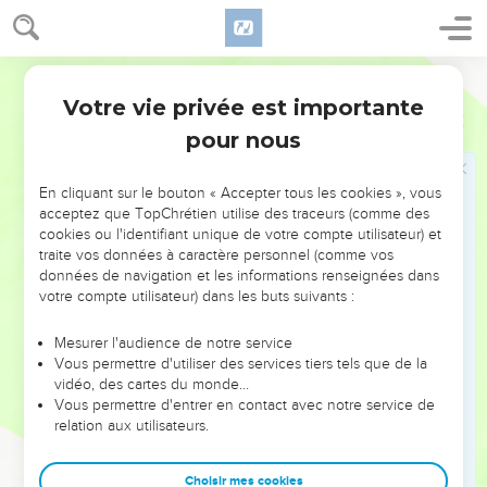
40
« Emparez-vous des prophètes de Baal, leur dit Elie.
Qu'aucun d'eux ne puisse s’échapper ! » Et ils s’emparèrent
d’eux. Elie les fit descendre au bord du torrent du Kison, où il
Segond 21
les égorgea.
Votre vie privée est importante
1 Rois
18
pour nous
La pluie revient
41
Puis Elie dit à Achab : « Monte manger et boire, car il y a
En cliquant sur le bouton « Accepter tous les cookies », vous
un grondement annonciateur de pluie. »
acceptez que TopChrétien utilise des traceurs (comme des
cookies ou l'identifiant unique de votre compte utilisateur) et
42
Achab monta manger et boire. Quant à Elie, il monta au
traite vos données à caractère personnel (comme vos
sommet du Carmel et, se penchant jusqu’à terre, il mit son
données de navigation et les informations renseignées dans
visage entre ses genoux.
votre compte utilisateur) dans les buts suivants :
43
Puis il dit à son serviteur : « Monte regarder du côté de la
Mesurer l'audience de notre service
mer. » Le serviteur monta, regarda et dit : « Il n'y a rien. » Elie
Vous permettre d'utiliser des services tiers tels que de la
dit sept fois : « Retournes-y. »
vidéo, des cartes du monde…
Vous permettre d'entrer en contact avec notre service de
44
La septième fois, le serviteur dit : « Voici un petit nuage
relation aux utilisateurs.
qui s'élève au-dessus de la mer et qui est de la taille d’une
paume de main. » Elie dit : « Monte dire à Achab : ‘Attelle ton
Choisir mes cookies