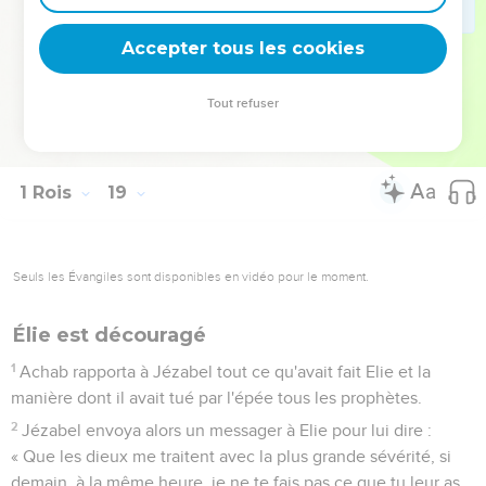
char et descends, afin que la pluie ne puisse pas te retenir.’ »
45
En quelques instants, le ciel devint noir de nuages, le vent
Accepter tous les cookies
souffla et il y eut une forte pluie. Achab monta sur son char
et partit pour Jizreel.
Tout refuser
46
La main de l'Eternel reposa sur Elie qui noua sa ceinture et
courut devant Achab jusqu'à l'entrée de Jizreel.
1 Rois
19
Seuls les Évangiles sont disponibles en vidéo pour le moment.
Élie est découragé
1
Achab rapporta à Jézabel tout ce qu'avait fait Elie et la
manière dont il avait tué par l'épée tous les prophètes.
2
Jézabel envoya alors un messager à Elie pour lui dire :
« Que les dieux me traitent avec la plus grande sévérité, si
demain, à la même heure, je ne te fais pas ce que tu leur as