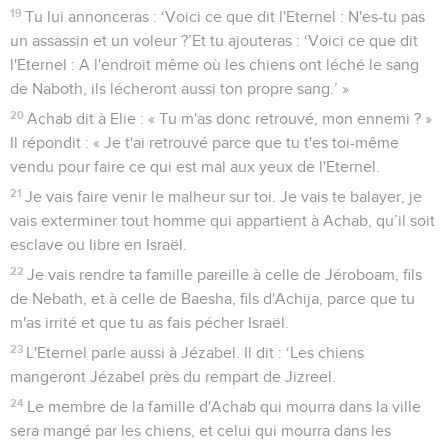
19
Tu lui annonceras : ‘Voici ce que dit l'Eternel : N'es-tu pas
un assassin et un voleur ?’Et tu ajouteras : ‘Voici ce que dit
l'Eternel : A l'endroit même où les chiens ont léché le sang
de Naboth, ils lécheront aussi ton propre sang.’ »
20
Achab dit à Elie : « Tu m'as donc retrouvé, mon ennemi ? »
Il répondit : « Je t'ai retrouvé parce que tu t'es toi-même
vendu pour faire ce qui est mal aux yeux de l'Eternel.
21
Je vais faire venir le malheur sur toi. Je vais te balayer, je
vais exterminer tout homme qui appartient à Achab, qu’il soit
esclave ou libre en Israël.
22
Je vais rendre ta famille pareille à celle de Jéroboam, fils
de Nebath, et à celle de Baesha, fils d'Achija, parce que tu
m'as irrité et que tu as fais pécher Israël.
23
L'Eternel parle aussi à Jézabel. Il dit : ‘Les chiens
mangeront Jézabel près du rempart de Jizreel.
24
Le membre de la famille d'Achab qui mourra dans la ville
sera mangé par les chiens, et celui qui mourra dans les