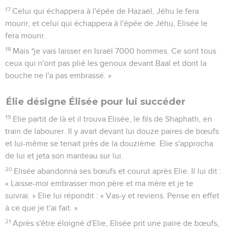
17
Celui qui échappera à l'épée de Hazaël, Jéhu le fera
mourir, et celui qui échappera à l'épée de Jéhu, Elisée le
fera mourir.
18
Mais *je vais laisser en Israël 7000 hommes. Ce sont tous
ceux qui n'ont pas plié les genoux devant Baal et dont la
bouche ne l'a pas embrassé. »
Élie désigne Élisée pour lui succéder
19
Elie partit de là et il trouva Elisée, le fils de Shaphath, en
train de labourer. Il y avait devant lui douze paires de bœufs
et lui-même se tenait près de la douzième. Elie s'approcha
de lui et jeta son manteau sur lui.
20
Elisée abandonna ses bœufs et courut après Elie. Il lui dit :
« Laisse-moi embrasser mon père et ma mère et je te
suivrai. » Elie lui répondit : « Vas-y et reviens. Pense en effet
à ce que je t'ai fait. »
21
Après s'être éloigné d'Elie, Elisée prit une paire de bœufs,