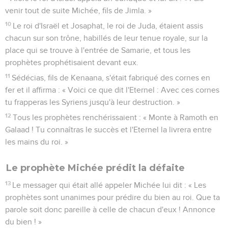
venir tout de suite Michée, fils de Jimla. »
10
Le roi d'Israël et Josaphat, le roi de Juda, étaient assis
chacun sur son trône, habillés de leur tenue royale, sur la
place qui se trouve à l'entrée de Samarie, et tous les
prophètes prophétisaient devant eux.
11
Sédécias, fils de Kenaana, s'était fabriqué des cornes en
fer et il affirma : « Voici ce que dit l'Eternel : Avec ces cornes
tu frapperas les Syriens jusqu'à leur destruction. »
12
Tous les prophètes renchérissaient : « Monte à Ramoth en
Galaad ! Tu connaîtras le succès et l'Eternel la livrera entre
les mains du roi. »
Le prophète Michée prédit la défaite
13
Le messager qui était allé appeler Michée lui dit : « Les
prophètes sont unanimes pour prédire du bien au roi. Que ta
parole soit donc pareille à celle de chacun d'eux ! Annonce
du bien ! »