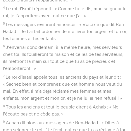
4
Le roi d'Israël répondit : « Comme tu le dis, mon seigneur le
roi, je t’appartiens avec tout ce que j'ai. »
5
Les messagers revinrent annoncer : « Voici ce que dit Ben-
Hadad : ‘Je t'ai fait ordonner de me livrer ton argent et ton or,
tes femmes et tes enfants.
6
J'enverrai donc demain, à la même heure, mes serviteurs
chez toi. Ils fouilleront ta maison et celles de tes serviteurs,
ils mettront la main sur tout ce que tu as de précieux et
l'emporteront.’ »
7
Le roi d'Israël appela tous les anciens du pays et leur dit :
« Sachez bien et comprenez que cet homme nous veut du
mal. En effet, il m'a déjà réclamé mes femmes et mes
enfants, mon argent et mon or, et je ne lui ai rien refusé ! »
8
Tous les anciens et tout le peuple dirent à Achab : « Ne
l'écoute pas et ne cède pas. »
9
Achab dit alors aux messagers de Ben-Hadad : « Dites à
mon seigneur le roi : ‘Je ferai tout ce que tu as réclamé à ton