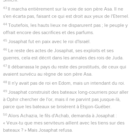
43
Il marcha entièrement sur la voie de son père Asa. Il ne
s'en écarta pas, faisant ce qui est droit aux yeux de l'Eternel.
44
Toutefois, les hauts lieux ne disparurent pas ; le peuple y
offrait encore des sacrifices et des parfums.
45
Josaphat fut en paix avec le roi d'Israël.
46
Le reste des actes de Josaphat, ses exploits et ses
guerres, cela est décrit dans les annales des rois de Juda.
47
Il débarrassa le pays du reste des prostitués, de ceux qui
avaient survécu au règne de son père Asa.
48
Il n'y avait pas de roi en Edom, mais un intendant du roi.
49
Josaphat construisit des bateaux long-courriers pour aller
à Ophir chercher de l'or, mais il ne parvint pas jusque-là,
parce que les bateaux se brisèrent à Etsjon-Guéber.
50
Alors Achazia, le fils d'Achab, demanda à Josaphat :
« Veux-tu que mes serviteurs aillent avec les tiens sur des
bateaux ? » Mais Josaphat refusa.