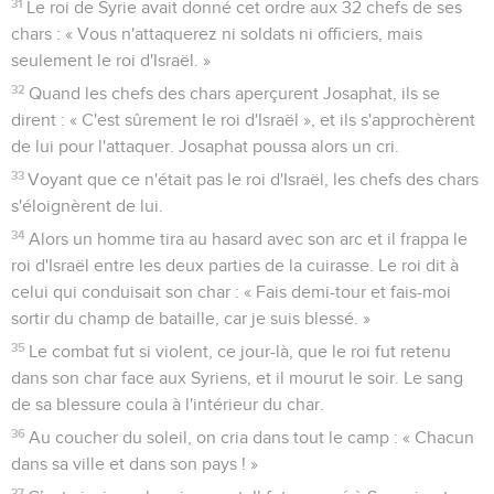
31
Le roi de Syrie avait donné cet ordre aux 32 chefs de ses
chars : « Vous n'attaquerez ni soldats ni officiers, mais
seulement le roi d'Israël. »
32
Quand les chefs des chars aperçurent Josaphat, ils se
dirent : « C'est sûrement le roi d'Israël », et ils s'approchèrent
de lui pour l'attaquer. Josaphat poussa alors un cri.
33
Voyant que ce n'était pas le roi d'Israël, les chefs des chars
s'éloignèrent de lui.
34
Alors un homme tira au hasard avec son arc et il frappa le
roi d'Israël entre les deux parties de la cuirasse. Le roi dit à
celui qui conduisait son char : « Fais demi-tour et fais-moi
sortir du champ de bataille, car je suis blessé. »
35
Le combat fut si violent, ce jour-là, que le roi fut retenu
dans son char face aux Syriens, et il mourut le soir. Le sang
de sa blessure coula à l'intérieur du char.
36
Au coucher du soleil, on cria dans tout le camp : « Chacun
dans sa ville et dans son pays ! »
37