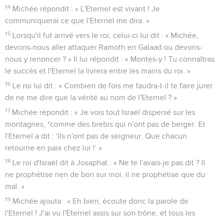
14
Michée répondit : « L'Eternel est vivant ! Je
communiquerai ce que l'Eternel me dira. »
15
Lorsqu'il fut arrivé vers le roi, celui-ci lui dit : « Michée,
devons-nous aller attaquer Ramoth en Galaad ou devons-
nous y renoncer ? » Il lui répondit : « Montes-y ! Tu connaîtras
le succès et l'Eternel la livrera entre les mains du roi. »
16
Le roi lui dit : « Combien de fois me faudra-t-il te faire jurer
de ne me dire que la vérité au nom de l'Eternel ? »
17
Michée répondit : « Je vois tout Israël dispersé sur les
montagnes, *comme des brebis qui n'ont pas de berger. Et
l'Eternel a dit : ‘Ils n'ont pas de seigneur. Que chacun
retourne en paix chez lui !’ »
18
Le roi d'Israël dit à Josaphat : « Ne te l'avais-je pas dit ? Il
ne prophétise rien de bon sur moi, il ne prophétise que du
mal. »
19
Michée ajouta : « Eh bien, écoute donc la parole de
l'Eternel ! J'ai vu l'Eternel assis sur son trône, et tous les