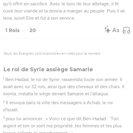
qu'il offrit en sacrifice. Avec le bois de leur attelage, il fit
cuire leur viande et la donna à manger au peuple. Puis il se
leva, suivit Elie et fut à son service.
1 Rois
20
Seuls les Évangiles sont disponibles en vidéo pour le moment.
Le roi de Syrie assiège Samarie
1
Ben-Hadad, le roi de Syrie, rassembla toute son armée. Il
avait avec lui 32 rois, ainsi que des chevaux et des chars. Il
monta, installa le siège devant Samarie et l'attaqua.
2
Il envoya dans la ville des messagers à Achab, le roi
d'Israël,
3
pour lui annoncer : « Voici ce que dit Ben-Hadad : ‘Ton
argent et ton or sont ma propriété, tes femmes et tes plus
beaux enfants m’appartiennent.’ »