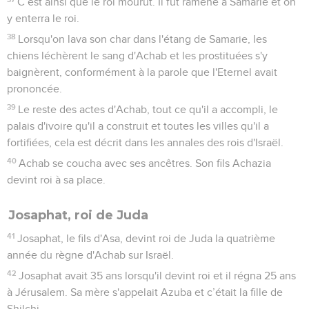
C’est ainsi que le roi mourut. Il fut ramené à Samarie et on
y enterra le roi.
38
Lorsqu'on lava son char dans l'étang de Samarie, les
chiens léchèrent le sang d'Achab et les prostituées s'y
baignèrent, conformément à la parole que l'Eternel avait
prononcée.
39
Le reste des actes d'Achab, tout ce qu'il a accompli, le
palais d'ivoire qu'il a construit et toutes les villes qu'il a
fortifiées, cela est décrit dans les annales des rois d'Israël.
40
Achab se coucha avec ses ancêtres. Son fils Achazia
devint roi à sa place.
Josaphat, roi de Juda
41
Josaphat, le fils d'Asa, devint roi de Juda la quatrième
année du règne d'Achab sur Israël.
42
Josaphat avait 35 ans lorsqu'il devint roi et il régna 25 ans
à Jérusalem. Sa mère s'appelait Azuba et c’était la fille de
Shilchi.