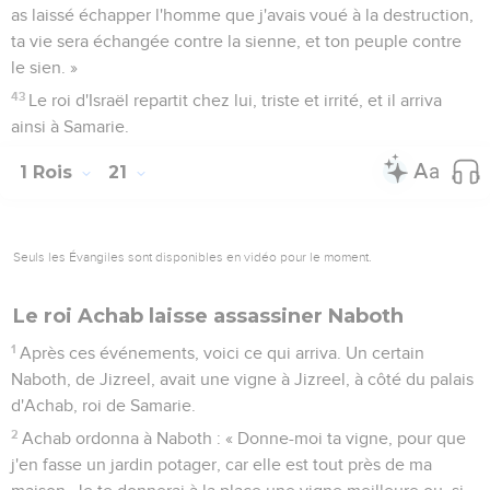
as laissé échapper l'homme que j'avais voué à la destruction,
ta vie sera échangée contre la sienne, et ton peuple contre
le sien. »
43
Le roi d'Israël repartit chez lui, triste et irrité, et il arriva
ainsi à Samarie.
1 Rois
21
Seuls les Évangiles sont disponibles en vidéo pour le moment.
Le roi Achab laisse assassiner Naboth
1
Après ces événements, voici ce qui arriva. Un certain
Naboth, de Jizreel, avait une vigne à Jizreel, à côté du palais
d'Achab, roi de Samarie.
2
Achab ordonna à Naboth : « Donne-moi ta vigne, pour que
j'en fasse un jardin potager, car elle est tout près de ma