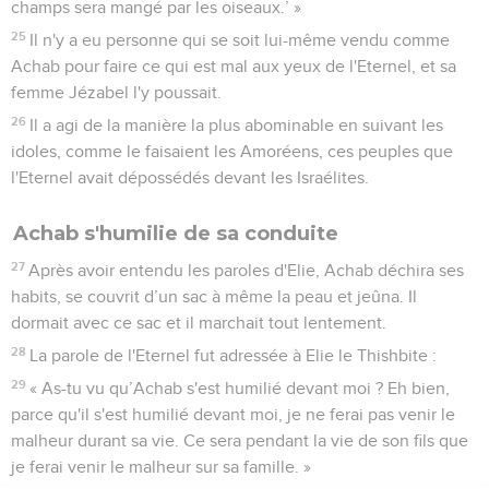
champs sera mangé par les oiseaux.’ »
25
Il n'y a eu personne qui se soit lui-même vendu comme
Achab pour faire ce qui est mal aux yeux de l'Eternel, et sa
femme Jézabel l'y poussait.
26
Il a agi de la manière la plus abominable en suivant les
idoles, comme le faisaient les Amoréens, ces peuples que
l'Eternel avait dépossédés devant les Israélites.
Achab s'humilie de sa conduite
27
Après avoir entendu les paroles d'Elie, Achab déchira ses
habits, se couvrit d’un sac à même la peau et jeûna. Il
dormait avec ce sac et il marchait tout lentement.
28
La parole de l'Eternel fut adressée à Elie le Thishbite :
29
« As-tu vu qu’Achab s'est humilié devant moi ? Eh bien,
parce qu'il s'est humilié devant moi, je ne ferai pas venir le
malheur durant sa vie. Ce sera pendant la vie de son fils que
je ferai venir le malheur sur sa famille. »