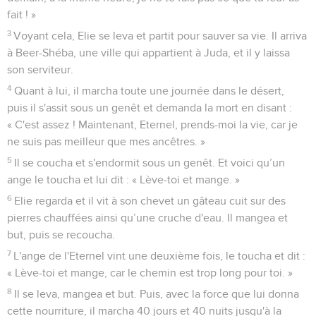
fait ! »
3
Voyant cela, Elie se leva et partit pour sauver sa vie. Il arriva
à Beer-Shéba, une ville qui appartient à Juda, et il y laissa
son serviteur.
4
Quant à lui, il marcha toute une journée dans le désert,
puis il s'assit sous un genêt et demanda la mort en disant :
« C'est assez ! Maintenant, Eternel, prends-moi la vie, car je
ne suis pas meilleur que mes ancêtres. »
5
Il se coucha et s'endormit sous un genêt. Et voici qu’un
ange le toucha et lui dit : « Lève-toi et mange. »
6
Elie regarda et il vit à son chevet un gâteau cuit sur des
pierres chauffées ainsi qu’une cruche d'eau. Il mangea et
but, puis se recoucha.
7
L'ange de l'Eternel vint une deuxième fois, le toucha et dit :
« Lève-toi et mange, car le chemin est trop long pour toi. »
8
Il se leva, mangea et but. Puis, avec la force que lui donna
cette nourriture, il marcha 40 jours et 40 nuits jusqu'à la