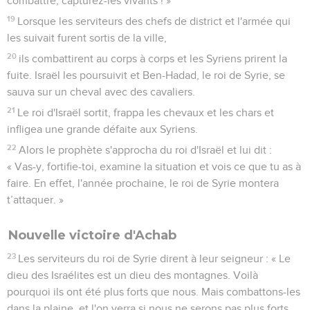
combattre, capturez-les vivants ! »
19
Lorsque les serviteurs des chefs de district et l'armée qui
les suivait furent sortis de la ville,
20
ils combattirent au corps à corps et les Syriens prirent la
fuite. Israël les poursuivit et Ben-Hadad, le roi de Syrie, se
sauva sur un cheval avec des cavaliers.
21
Le roi d'Israël sortit, frappa les chevaux et les chars et
infligea une grande défaite aux Syriens.
22
Alors le prophète s'approcha du roi d'Israël et lui dit :
« Vas-y, fortifie-toi, examine la situation et vois ce que tu as à
faire. En effet, l'année prochaine, le roi de Syrie montera
t’attaquer. »
Nouvelle victoire d'Achab
23
Les serviteurs du roi de Syrie dirent à leur seigneur : « Le
dieu des Israélites est un dieu des montagnes. Voilà
pourquoi ils ont été plus forts que nous. Mais combattons-les
dans la plaine, et l'on verra si nous ne serons pas plus forts