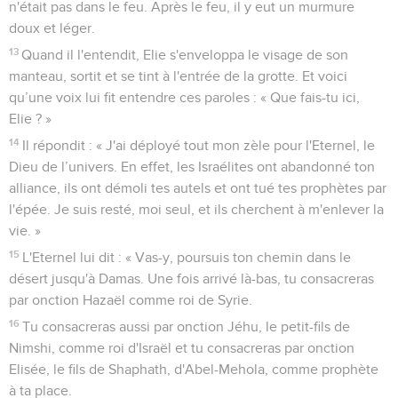
n'était pas dans le feu. Après le feu, il y eut un murmure
doux et léger.
13
Quand il l'entendit, Elie s'enveloppa le visage de son
manteau, sortit et se tint à l'entrée de la grotte. Et voici
qu’une voix lui fit entendre ces paroles : « Que fais-tu ici,
Elie ? »
14
Il répondit : « J'ai déployé tout mon zèle pour l'Eternel, le
Dieu de l’univers. En effet, les Israélites ont abandonné ton
alliance, ils ont démoli tes autels et ont tué tes prophètes par
l'épée. Je suis resté, moi seul, et ils cherchent à m'enlever la
vie. »
15
L'Eternel lui dit : « Vas-y, poursuis ton chemin dans le
désert jusqu'à Damas. Une fois arrivé là-bas, tu consacreras
par onction Hazaël comme roi de Syrie.
16
Tu consacreras aussi par onction Jéhu, le petit-fils de
Nimshi, comme roi d'Israël et tu consacreras par onction
Elisée, le fils de Shaphath, d'Abel-Mehola, comme prophète
à ta place.