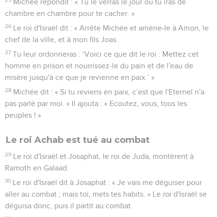
Michée répondit : « Tu le verras le jour où tu iras de
chambre en chambre pour te cacher. »
26
Le roi d'Israël dit : « Arrête Michée et amène-le à Amon, le
chef de la ville, et à mon fils Joas.
27
Tu leur ordonneras : ‘Voici ce que dit le roi : Mettez cet
homme en prison et nourrissez-le du pain et de l'eau de
misère jusqu'à ce que je revienne en paix.’ »
28
Michée dit : « Si tu reviens en paix, c’est que l'Eternel n'a
pas parlé par moi. » Il ajouta : « Ecoutez, vous, tous les
peuples ! »
Le roi Achab est tué au combat
29
Le roi d'Israël et Josaphat, le roi de Juda, montèrent à
Ramoth en Galaad.
30
Le roi d'Israël dit à Josaphat : « Je vais me déguiser pour
aller au combat ; mais toi, mets tes habits. » Le roi d'Israël se
déguisa donc, puis il partit au combat.