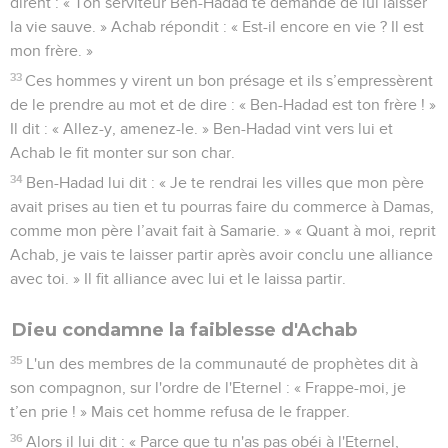
dirent : « Ton serviteur Ben-Hadad te demande de lui laisser
la vie sauve. » Achab répondit : « Est-il encore en vie ? Il est
mon frère. »
33
Ces hommes y virent un bon présage et ils s’empressèrent
de le prendre au mot et de dire : « Ben-Hadad est ton frère ! »
Il dit : « Allez-y, amenez-le. » Ben-Hadad vint vers lui et
Achab le fit monter sur son char.
34
Ben-Hadad lui dit : « Je te rendrai les villes que mon père
avait prises au tien et tu pourras faire du commerce à Damas,
comme mon père l’avait fait à Samarie. » « Quant à moi, reprit
Achab, je vais te laisser partir après avoir conclu une alliance
avec toi. » Il fit alliance avec lui et le laissa partir.
Dieu condamne la faiblesse d'Achab
35
L'un des membres de la communauté de prophètes dit à
son compagnon, sur l'ordre de l'Eternel : « Frappe-moi, je
t’en prie ! » Mais cet homme refusa de le frapper.
36
Alors il lui dit : « Parce que tu n'as pas obéi à l'Eternel,