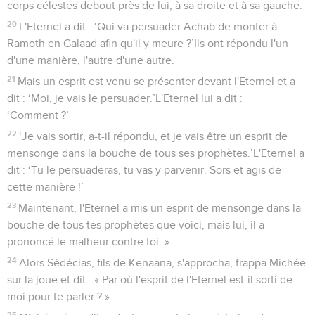
corps célestes debout près de lui, à sa droite et à sa gauche.
20
L'Eternel a dit : ‘Qui va persuader Achab de monter à
Ramoth en Galaad afin qu'il y meure ?’Ils ont répondu l'un
d'une manière, l'autre d'une autre.
21
Mais un esprit est venu se présenter devant l'Eternel et a
dit : ‘Moi, je vais le persuader.’L'Eternel lui a dit :
‘Comment ?’
22
‘Je vais sortir, a-t-il répondu, et je vais être un esprit de
mensonge dans la bouche de tous ses prophètes.’L'Eternel a
dit : ‘Tu le persuaderas, tu vas y parvenir. Sors et agis de
cette manière !’
23
Maintenant, l'Eternel a mis un esprit de mensonge dans la
bouche de tous tes prophètes que voici, mais lui, il a
prononcé le malheur contre toi. »
24
Alors Sédécias, fils de Kenaana, s'approcha, frappa Michée
sur la joue et dit : « Par où l'esprit de l'Eternel est-il sorti de
moi pour te parler ? »
25