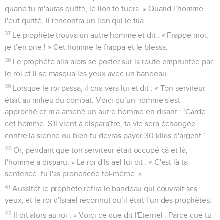
quand tu m'auras quitté, le lion te tuera. » Quand l’homme
l'eut quitté, il rencontra un lion qui le tua.
37
Le prophète trouva un autre homme et dit : « Frappe-moi,
je t’en prie ! » Cet homme le frappa et le blessa.
38
Le prophète alla alors se poster sur la route empruntée par
le roi et il se masqua les yeux avec un bandeau.
39
Lorsque le roi passa, il cria vers lui et dit : « Ton serviteur
était au milieu du combat. Voici qu’un homme s'est
approché et m'a amené un autre homme en disant : ‘Garde
cet homme. S'il vient à disparaître, ta vie sera échangée
contre la sienne ou bien tu devras payer 30 kilos d'argent.’
40
Or, pendant que ton serviteur était occupé çà et là,
l'homme a disparu. » Le roi d'Israël lui dit : « C'est là ta
sentence, tu l'as prononcée toi-même. »
41
Aussitôt le prophète retira le bandeau qui couvrait ses
yeux, et le roi d'Israël reconnut qu’il était l'un des prophètes.
42
Il dit alors au roi : « Voici ce que dit l'Eternel : Parce que tu