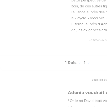
Cette perspective de l
Rois, de ces autres fi
l’alliance auprès des 
le « cycle » recouvre 
l’Eternel auprès d’Ach
vie, les exigences éth
La Bible Du S
1 Rois
1
Seuls les É
Adonia voudrait 
1
Or le roi David était v
2