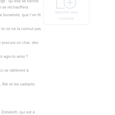
rge ; qu’elle se tienne
i se réchauffera.
Ajouter une
Ajouter une
Ajouter une
Ajouter une
la Sunamite, que l’on fit
colonne
colonne
colonne
colonne
s le roi ne la connut pas
se procura un char, des
i agis-tu ainsi ?
ci se rallièrent à
Réï et les vaillants
e Zohéleth, qui est à