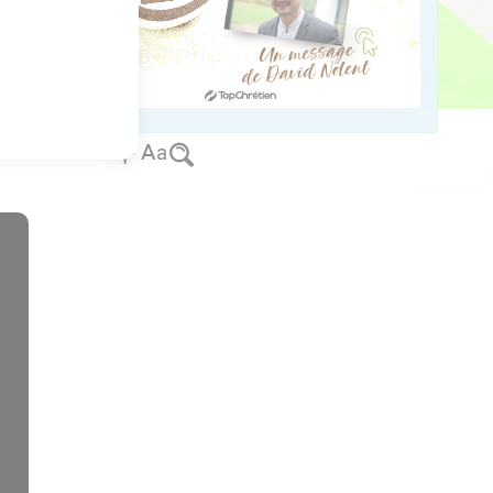
us sur www.editionsbiblio.fr