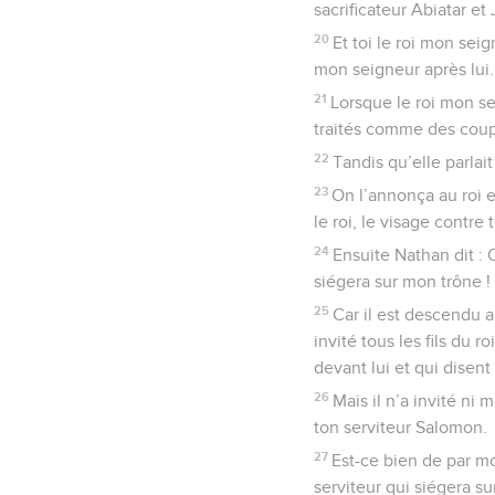
sacrificateur Abiatar et
20
Et toi le roi mon seig
mon seigneur après lui.
21
Lorsque le roi mon se
traités comme des coup
22
Tandis qu’elle parlai
23
On l’annonça au roi e
le roi, le visage contre t
24
Ensuite Nathan dit : 
siégera sur mon trône !
25
Car il est descendu au
invité tous les fils du r
devant lui et qui disent 
26
Mais il n’a invité ni 
ton serviteur Salomon.
27
Est-ce bien de par mon
serviteur qui siégera su