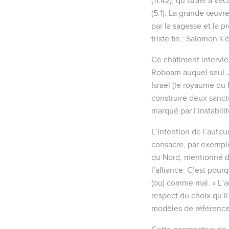
(11.42), qu’Israël a v
(5.1). La grande œuvr
par la sagesse et la p
triste fin : Salomon s
Ce châtiment intervie
Roboam auquel seul Ju
Israël (le royaume du
construire deux sanct
marqué par l’instabili
L’intention de l’auteur
consacre, par exemple
du Nord, mentionné da
l’alliance. C’est pour
(ou) comme mal. » L’au
respect du choix qu’il
modèles de référence 