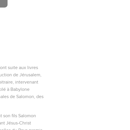
nt suite aux livres
truction de Jérusalem,
itraire, intervenant
exilé à Babylone
nnales de Salomon, des
t son fils Salomon
ant Jésus-Christ