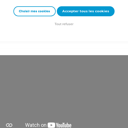
 la plaie se retira d’Israël.
Accepter tous les cookies
Choisir mes cookies
e – Bibli’O, 1978, avec autorisation. Pour vous procurer une Bible imprimée, rendez-vo
Tout refuser
on