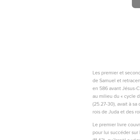
Les premier et second 
de Samuel et retracent
en 586 avant Jésus-Chr
au milieu du « cycle d
(25.27-30), avait à sa
rois de Juda et des rois
Le premier livre couv
pour lui succéder sur