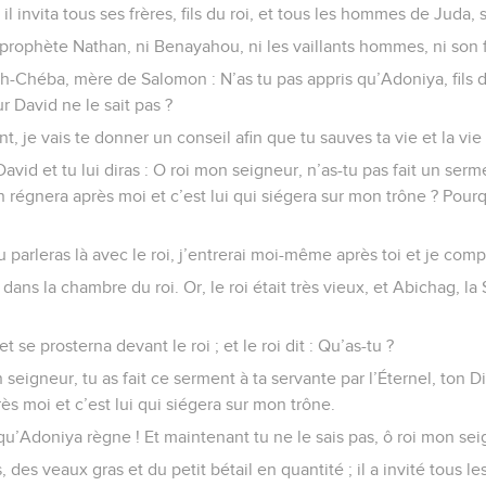
il invita tous ses frères, fils du roi, et tous les hommes de Juda, s
le prophète Nathan, ni Benayahou, ni les vaillants hommes, ni son
th-Chéba, mère de Salomon : N’as tu pas appris qu’Adoniya, fils
r David ne le sait pas ?
, je vais te donner un conseil afin que tu sauves ta vie et la vie
David et tu lui diras : O roi mon seigneur, n’as-tu pas fait un serm
on régnera après moi et c’est lui qui siégera sur mon trône ? Pou
 parleras là avec le roi, j’entrerai moi-même après toi et je comp
ans la chambre du roi. Or, le roi était très vieux, et Abichag, la
t se prosterna devant le roi ; et le roi dit : Qu’as-tu ?
n seigneur, tu as fait ce serment à ta servante par l’Éternel, ton Di
ès moi et c’est lui qui siégera sur mon trône.
qu’Adoniya règne ! Et maintenant tu ne le sais pas, ô roi mon sei
, des veaux gras et du petit bétail en quantité ; il a invité tous les 