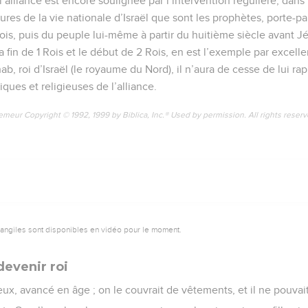
’alliance est encore soulignée par l’intervention régulière, dans 
gures de la vie nationale d’Israël que sont les prophètes, porte-p
rois, puis du peuple lui-même à partir du huitième siècle avant Jé
la fin de 1 Rois et le début de 2 Rois, en est l’exemple par excel
ab, roi d’Israël (le royaume du Nord), il n’aura de cesse de lui rap
iques et religieuses de l’alliance.
emeur Copyright © 1992, 1999 by Biblica, Inc.® Used by permission. All rights reser
vangiles sont disponibles en vidéo pour le moment.
devenir roi
ieux, avancé en âge ; on le couvrait de vêtements, et il ne pouvai