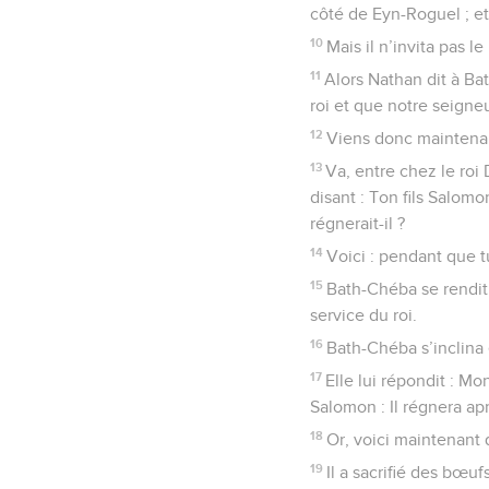
côté de Eyn-Roguel ; et 
10
Mais il n’invita pas 
11
Alors Nathan dit à Ba
roi et que notre seigneu
12
Viens donc maintenant
13
Va, entre chez le roi 
disant : Ton fils Salom
régnerait-il ?
14
Voici : pendant que tu
15
Bath-Chéba se rendit d
service du roi.
16
Bath-Chéba s’inclina e
17
Elle lui répondit : Mo
Salomon : Il régnera apr
18
Or, voici maintenant 
19
Il a sacrifié des bœufs