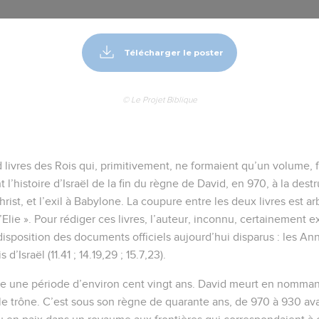
Télécharger le poster
© Le Projet Biblique
livres des Rois qui, primitivement, ne formaient qu’un volume, fo
 l’histoire d’Israël de la fin du règne de David, en 970, à la des
ist, et l’exil à Babylone. La coupure entre les deux livres est arb
’Elie ». Pour rédiger ces livres, l’auteur, inconnu, certainement 
 disposition des documents officiels aujourd’hui disparus : les A
 d’Israël (11.41 ; 14.19,29 ; 15.7,23).
re une période d’environ cent vingt ans. David meurt en nomman
 le trône. C’est sous son règne de quarante ans, de 970 à 930 av