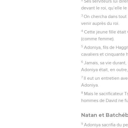
Ses serviteurs lui dir
devant le roi, qu’elle l
3
On chercha dans tout le
venir auprès du roi.
4
Cette jeune fille était
(comme femme).
5
Adoniya, fils de Haggit
cavaliers et cinquante 
6
Jamais, sa vie durant, 
Adoniya était, en outre,
7
Il eut un entretien ave
Adoniya.
8
Mais le sacrificateur 
hommes de David ne fu
Natan et Batchéb
9
Adoniya sacrifia du pe