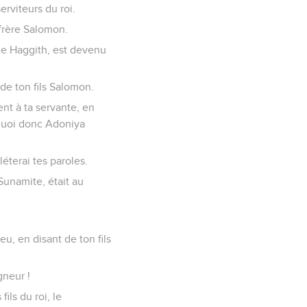
erviteurs du roi.
 frère Salomon.
 de Haggith, est devenu
 de ton fils Salomon.
ent à ta servante, en
rquoi donc Adoniya
léterai tes paroles.
 Sunamite, était au
eu, en disant de ton fils
gneur !
fils du roi, le