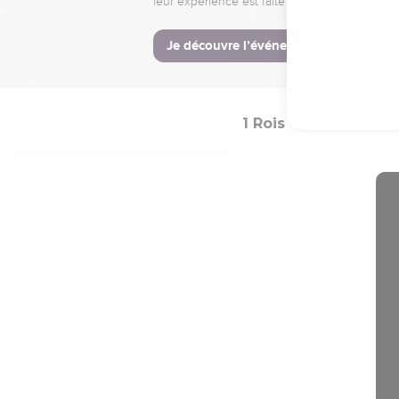
apaisé envers le pays, et
© Société biblique français
1 Rois
Introducti