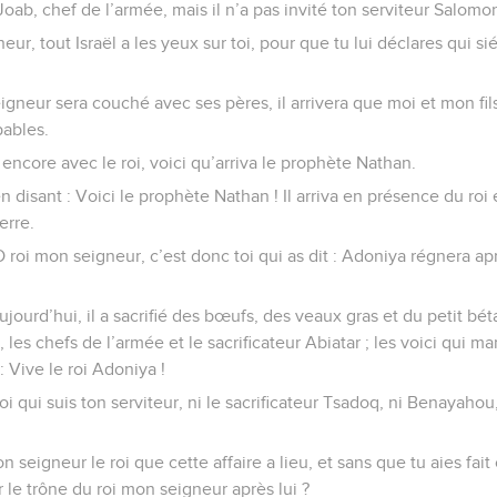
 Joab, chef de l’armée, mais il n’a pas invité ton serviteur Salomo
neur, tout Israël a les yeux sur toi, pour que tu lui déclares qui si
igneur sera couché avec ses pères, il arrivera que moi et mon f
ables.
t encore avec le roi, voici qu’arriva le prophète Nathan.
n disant : Voici le prophète Nathan ! Il arriva en présence du roi
erre.
O roi mon seigneur, c’est donc toi qui as dit : Adoniya régnera apr
jourd’hui, il a sacrifié des bœufs, des veaux gras et du petit bétai
oi, les chefs de l’armée et le sacrificateur Abiatar ; les voici qui 
: Vive le roi Adoniya !
moi qui suis ton serviteur, ni le sacrificateur Tsadoq, ni Benayahou
 seigneur le roi que cette affaire a lieu, et sans que tu aies fait
r le trône du roi mon seigneur après lui ?