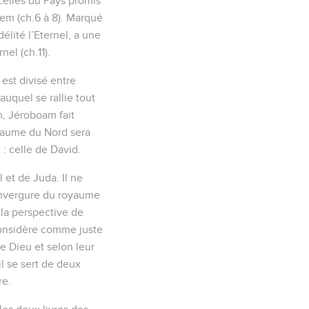
 celles du Pays promis
lem (ch.6 à 8). Marqué
élité l’Eternel, a une
el (ch.11).
est divisé entre
uquel se rallie tout
m, Jéroboam fait
oyaume du Nord sera
 : celle de David.
l et de Juda. Il ne
 envergure du royaume
 la perspective de
l considère comme juste
de Dieu et selon leur
il se sert de deux
re.