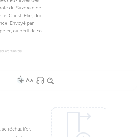
les deux livres des
arole du Suzerain de
sus-Christ. Elie, dont
lence. Envoyé par
peler, au péril de sa
ved worldwide.
t se réchauffer.