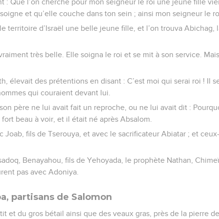
ent : Que l’on cherche pour mon seigneur le roi une jeune fille vie
e soigne et qu’elle couche dans ton sein ; ainsi mon seigneur le ro
 territoire d’Israël une belle jeune fille, et l’on trouva Abichag, 
 vraiment très belle. Elle soigna le roi et se mit à son service. Mai
h, élevait des prétentions en disant : C’est moi qui serai roi ! Il 
hommes qui couraient devant lui.
son père ne lui avait fait un reproche, ou ne lui avait dit : Pourquo
 fort beau à voir, et il était né après Absalom.
c Joab, fils de Tserouya, et avec le sacrificateur Abiatar ; et ceux-
Tsadoq, Benayahou, fils de Yehoyada, le prophète Nathan, Chimeï, 
rent pas avec Adoniya.
a, partisans de Salomon
tit et du gros bétail ainsi que des veaux gras, près de la pierre d