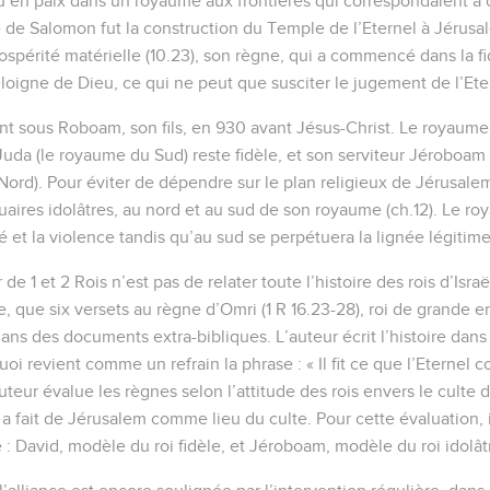
écu en paix dans un royaume aux frontières qui correspondaient à
e de Salomon fut la construction du Temple de l’Eternel à Jérusa
rospérité matérielle (10.23), son règne, qui a commencé dans la fid
’éloigne de Dieu, ce qui ne peut que susciter le jugement de l’Etern
nt sous Roboam, son fils, en 930 avant Jésus-Christ. Le royaume 
da (le royaume du Sud) reste fidèle, et son serviteur Jéroboam a
 Nord). Pour éviter de dépendre sur le plan religieux de Jérusale
uaires idolâtres, au nord et au sud de son royaume (ch.12). Le r
té et la violence tandis qu’au sud se perpétuera la lignée légitime
 de 1 et 2 Rois n’est pas de relater toute l’histoire des rois d’Israë
, que six versets au règne d’Omri (1 R 16.23-28), roi de grande
ns des documents extra-bibliques. L’auteur écrit l’histoire dans
quoi revient comme un refrain la phrase : « Il fit ce que l’Eterne
teur évalue les règnes selon l’attitude des rois envers le culte 
 a fait de Jérusalem comme lieu du culte. Pour cette évaluation, 
: David, modèle du roi fidèle, et Jéroboam, modèle du roi idolât