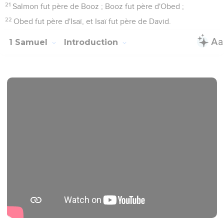
21
Salmon fut père de Booz ; Booz fut père d'Obed ;
22
Obed fut père d'Isaï, et Isaï fut père de David.
1 Samuel
Introduction