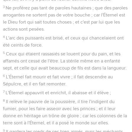
3
Ne proférez pas tant de paroles hautaines ; que des paroles
arrogantes ne sortent pas de votre bouche ; car l'Éternel est
le Dieu fort qui sait toutes choses ; et c'est par lui que les
actions sont pesées.
4
L'arc des puissants est brisé, et ceux qui chancelaient ont
été ceints de force.
5
Ceux qui étaient rassasiés se louent pour du pain, et les
affamés ont cessé de l'être. La stérile même en a enfanté
sept, et celle qui avait beaucoup de fils est dans la langueur.
6
L'Éternel fait mourir et fait vivre ; il fait descendre au
Sépulcre, et il en fait remonter.
7
L'Éternel appauvrit et enrichit, il abaisse et il élève ;
8
Il relève le pauvre de la poussière, il tire l'indigent du
fumier, pour les faire asseoir avec les princes ; et il leur
donne en héritage un trône de gloire ; car les colonnes de la
terre sont à l'Éternel, et il a posé le monde sur elles.
9
Il gardera les pieds de ses bien-aimés, mais les méchants