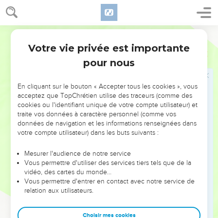
17
Elle glana donc dans le champ jusqu'au soir ; et elle battit
ce qu'elle avait recueilli, et il y en eut environ un épha
Ostervald
d'orge.
Votre vie privée est importante
18
Et elle l'emporta, et rentra à la ville ; et sa belle-mère vit ce
Ruth
2
qu'elle avait glané. Elle sortit aussi ce qu'elle avait gardé de
pour nous
reste, après avoir été rassasiée, et elle le lui donna.
19
Alors sa belle-mère lui dit : Où as-tu glané aujourd'hui, et
En cliquant sur le bouton « Accepter tous les cookies », vous
acceptez que TopChrétien utilise des traceurs (comme des
où as-tu travaillé ? Béni soit celui qui t'a reconnue ! Et elle
cookies ou l'identifiant unique de votre compte utilisateur) et
raconta à sa belle-mère chez qui elle avait travaillé, et lui dit :
traite vos données à caractère personnel (comme vos
L'homme chez qui j'ai travaillé aujourd'hui s'appelle Booz.
données de navigation et les informations renseignées dans
votre compte utilisateur) dans les buts suivants :
20
Et Naomi dit à sa belle-fille : Qu'il soit béni de l'Éternel,
puisqu'il a la même bonté pour les vivants qu'il avait eue
Mesurer l'audience de notre service
pour les morts ! Et Naomi lui dit : Cet homme est notre
Vous permettre d'utiliser des services tiers tels que de la
parent, et de ceux qui ont sur nous le droit de rachat.
vidéo, des cartes du monde…
Vous permettre d'entrer en contact avec notre service de
21
Alors Ruth, la Moabite, ajouta : Il m'a dit aussi : Reste avec
relation aux utilisateurs.
mes serviteurs, jusqu'à ce qu'ils aient achevé toute ma
moisson.
Choisir mes cookies