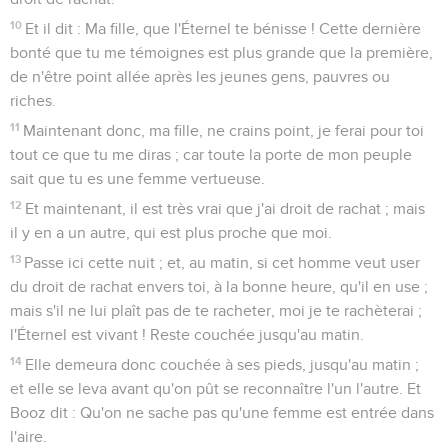
10
Et il dit : Ma fille, que l'Éternel te bénisse ! Cette dernière
bonté que tu me témoignes est plus grande que la première,
de n'être point allée après les jeunes gens, pauvres ou
riches.
11
Maintenant donc, ma fille, ne crains point, je ferai pour toi
tout ce que tu me diras ; car toute la porte de mon peuple
sait que tu es une femme vertueuse.
12
Et maintenant, il est très vrai que j'ai droit de rachat ; mais
il y en a un autre, qui est plus proche que moi.
13
Passe ici cette nuit ; et, au matin, si cet homme veut user
du droit de rachat envers toi, à la bonne heure, qu'il en use ;
mais s'il ne lui plaît pas de te racheter, moi je te rachèterai ;
l'Éternel est vivant ! Reste couchée jusqu'au matin.
14
Elle demeura donc couchée à ses pieds, jusqu'au matin ;
et elle se leva avant qu'on pût se reconnaître l'un l'autre. Et
Booz dit : Qu'on ne sache pas qu'une femme est entrée dans
l'aire.