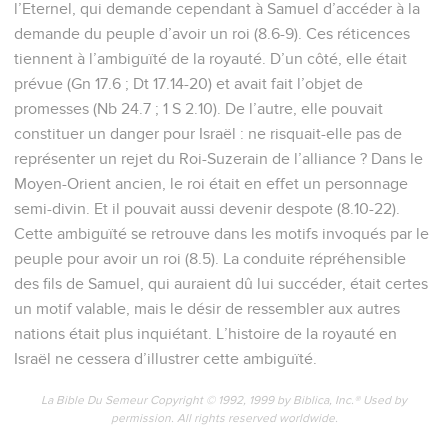
l’Eternel, qui demande cependant à Samuel d’accéder à la
demande du peuple d’avoir un roi (8.6-9). Ces réticences
tiennent à l’ambiguïté de la royauté. D’un côté, elle était
prévue (Gn 17.6 ; Dt 17.14-20) et avait fait l’objet de
promesses (Nb 24.7 ; 1 S 2.10). De l’autre, elle pouvait
constituer un danger pour Israël : ne risquait-elle pas de
représenter un rejet du Roi-Suzerain de l’alliance ? Dans le
Moyen-Orient ancien, le roi était en effet un personnage
semi-divin. Et il pouvait aussi devenir despote (8.10-22).
Cette ambiguïté se retrouve dans les motifs invoqués par le
peuple pour avoir un roi (8.5). La conduite répréhensible
des fils de Samuel, qui auraient dû lui succéder, était certes
un motif valable, mais le désir de ressembler aux autres
nations était plus inquiétant. L’histoire de la royauté en
Israël ne cessera d’illustrer cette ambiguïté.
La Bible Du Semeur Copyright © 1992, 1999 by Biblica, Inc.® Used by
permission. All rights reserved worldwide.