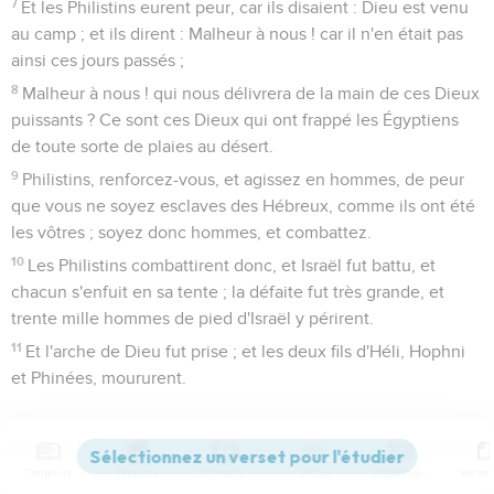
7
Et les Philistins eurent peur, car ils disaient : Dieu est venu
au camp ; et ils dirent : Malheur à nous ! car il n'en était pas
ainsi ces jours passés ;
8
Malheur à nous ! qui nous délivrera de la main de ces Dieux
puissants ? Ce sont ces Dieux qui ont frappé les Égyptiens
de toute sorte de plaies au désert.
9
Philistins, renforcez-vous, et agissez en hommes, de peur
que vous ne soyez esclaves des Hébreux, comme ils ont été
les vôtres ; soyez donc hommes, et combattez.
10
Les Philistins combattirent donc, et Israël fut battu, et
chacun s'enfuit en sa tente ; la défaite fut très grande, et
trente mille hommes de pied d'Israël y périrent.
11
Et l'arche de Dieu fut prise ; et les deux fils d'Héli, Hophni
et Phinées, moururent.
Mort du prêtre Héli et de sa belle-fille
12
Or, un homme de Benjamin s'enfuit de la bataille, et arriva
Contenus
Versions
Commentaires
Strong
Dictionnaire