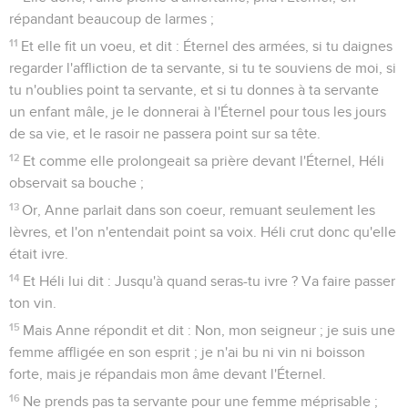
répandant beaucoup de larmes ;
11
Et elle fit un voeu, et dit : Éternel des armées, si tu daignes
regarder l'affliction de ta servante, si tu te souviens de moi, si
tu n'oublies point ta servante, et si tu donnes à ta servante
un enfant mâle, je le donnerai à l'Éternel pour tous les jours
de sa vie, et le rasoir ne passera point sur sa tête.
12
Et comme elle prolongeait sa prière devant l'Éternel, Héli
observait sa bouche ;
13
Or, Anne parlait dans son coeur, remuant seulement les
lèvres, et l'on n'entendait point sa voix. Héli crut donc qu'elle
était ivre.
14
Et Héli lui dit : Jusqu'à quand seras-tu ivre ? Va faire passer
ton vin.
15
Mais Anne répondit et dit : Non, mon seigneur ; je suis une
femme affligée en son esprit ; je n'ai bu ni vin ni boisson
forte, mais je répandais mon âme devant l'Éternel.
16
Ne prends pas ta servante pour une femme méprisable ;