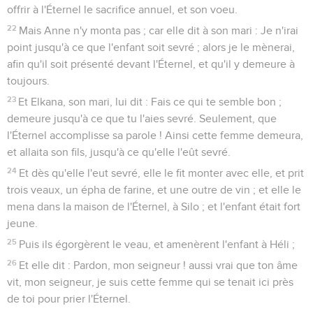
offrir à l'Éternel le sacrifice annuel, et son voeu.
22
Mais Anne n'y monta pas ; car elle dit à son mari : Je n'irai
point jusqu'à ce que l'enfant soit sevré ; alors je le mènerai,
afin qu'il soit présenté devant l'Éternel, et qu'il y demeure à
toujours.
23
Et Elkana, son mari, lui dit : Fais ce qui te semble bon ;
demeure jusqu'à ce que tu l'aies sevré. Seulement, que
l'Éternel accomplisse sa parole ! Ainsi cette femme demeura,
et allaita son fils, jusqu'à ce qu'elle l'eût sevré.
24
Et dès qu'elle l'eut sevré, elle le fit monter avec elle, et prit
trois veaux, un épha de farine, et une outre de vin ; et elle le
mena dans la maison de l'Éternel, à Silo ; et l'enfant était fort
jeune.
25
Puis ils égorgèrent le veau, et amenèrent l'enfant à Héli ;
26
Et elle dit : Pardon, mon seigneur ! aussi vrai que ton âme
vit, mon seigneur, je suis cette femme qui se tenait ici près
de toi pour prier l'Éternel.