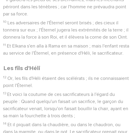
périront dans les ténèbres ; car l'homme ne prévaudra point
par sa force.
10
Les adversaires de l'Éternel seront brisés ; des cieux il
tonnera sur eux ; l'Éternel jugera les extrémités de la terre ; il
donnera la force à son Roi, et il élèvera la corne de son Oint.
11
Et Elkana s'en alla à Rama en sa maison ; mais l'enfant resta
au service de l'Éternel, en présence d'Héli, le sacrificateur.
Les fils d'Héli
12
Or, les fils d'Héli étaient des scélérats ; ils ne connaissaient
point l'Éternel.
13
Et voici la coutume de ces sacrificateurs à l'égard du
peuple : Quand quelqu'un faisait un sacrifice, le garçon du
sacrificateur venait, lorsqu'on faisait bouillir la chair, ayant en
sa main la fourchette à trois dents ;
14
Et il piquait dans la chaudière, ou dans le chaudron, ou
dans la marmite, ou dans le pot. Le sacrificateur prenait pour