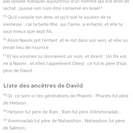
pas laissée manquer aujourd'hui d'un homme qui eût droit de
rachat ; puisse son nom être conservé en Israël !
15
Qu'il console ton âme, et qu'il soit le soutien de ta
vieillesse ; car ta belle-fille, qui t'aime, a enfanté, et elle te
vaut mieux que sept fils.
16
Alors Naomi prit l'enfant, et le mit dans son sein, et elle lui
tenait lieu de nourrice.
17
Et les voisines lui donnèrent un nom, et dirent : Un fils est
né à Naomi ; et elles l'appelèrent Obed ; ce fut le père d'Isaï,
père de David.
Liste des ancêtres de David
18
Or, ce sont ici les générations de Pharets : Pharets fut père
de Hetsron ;
19
Hetsron fut père de Ram ; Ram fut père d'Amminadab ;
20
Amminadab fut père de Nahasshon ; Nahasshon fut père
de Salmon ;