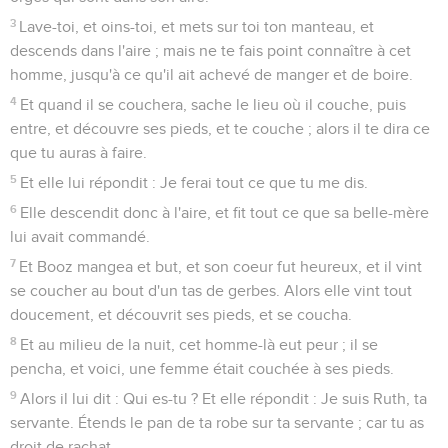
3
Lave-toi, et oins-toi, et mets sur toi ton manteau, et
descends dans l'aire ; mais ne te fais point connaître à cet
homme, jusqu'à ce qu'il ait achevé de manger et de boire.
4
Et quand il se couchera, sache le lieu où il couche, puis
entre, et découvre ses pieds, et te couche ; alors il te dira ce
que tu auras à faire.
5
Et elle lui répondit : Je ferai tout ce que tu me dis.
6
Elle descendit donc à l'aire, et fit tout ce que sa belle-mère
lui avait commandé.
7
Et Booz mangea et but, et son coeur fut heureux, et il vint
se coucher au bout d'un tas de gerbes. Alors elle vint tout
doucement, et découvrit ses pieds, et se coucha.
8
Et au milieu de la nuit, cet homme-là eut peur ; il se
pencha, et voici, une femme était couchée à ses pieds.
9
Alors il lui dit : Qui es-tu ? Et elle répondit : Je suis Ruth, ta
servante. Étends le pan de ta robe sur ta servante ; car tu as
droit de rachat.