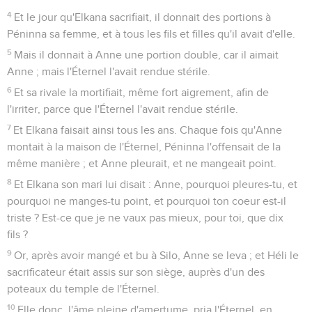
4
Et le jour qu'Elkana sacrifiait, il donnait des portions à
Péninna sa femme, et à tous les fils et filles qu'il avait d'elle.
5
Mais il donnait à Anne une portion double, car il aimait
Anne ; mais l'Éternel l'avait rendue stérile.
6
Et sa rivale la mortifiait, même fort aigrement, afin de
l'irriter, parce que l'Éternel l'avait rendue stérile.
7
Et Elkana faisait ainsi tous les ans. Chaque fois qu'Anne
montait à la maison de l'Éternel, Péninna l'offensait de la
même manière ; et Anne pleurait, et ne mangeait point.
8
Et Elkana son mari lui disait : Anne, pourquoi pleures-tu, et
pourquoi ne manges-tu point, et pourquoi ton coeur est-il
triste ? Est-ce que je ne vaux pas mieux, pour toi, que dix
fils ?
9
Or, après avoir mangé et bu à Silo, Anne se leva ; et Héli le
sacrificateur était assis sur son siège, auprès d'un des
poteaux du temple de l'Éternel.
10
Elle donc, l'âme pleine d'amertume, pria l'Éternel, en