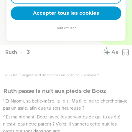
22
Et Naomi dit à Ruth, sa belle-fille : Ma fille, il est bon que
tu sortes avec ses servantes, et qu'on ne te rencontre pas
Accepter tous les cookies
dans un autre champ.
23
Elle s'attacha donc aux servantes de Booz, pour glaner
Tout refuser
jusqu'à la fin de la moisson des orges et de la moisson des
froments ; et elle demeurait avec sa belle-mère.
Ruth
3
Seuls les Évangiles sont disponibles en vidéo pour le moment.
Ruth passe la nuit aux pieds de Booz
1
Et Naomi, sa belle-mère, lui dit : Ma fille, ne te chercherai-je
pas un asile, afin que tu sois heureuse ?
2
Et maintenant, Booz, avec les servantes de qui tu as été,
n'est-il pas notre parent ? Voici, il vannera cette nuit les
orges qui sont dans son aire.