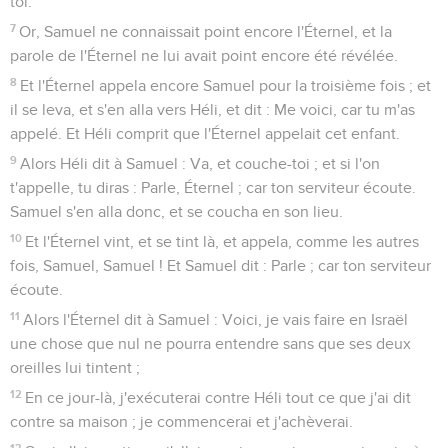
toi.
7
Or, Samuel ne connaissait point encore l'Éternel, et la
parole de l'Éternel ne lui avait point encore été révélée.
8
Et l'Éternel appela encore Samuel pour la troisième fois ; et
il se leva, et s'en alla vers Héli, et dit : Me voici, car tu m'as
appelé. Et Héli comprit que l'Éternel appelait cet enfant.
9
Alors Héli dit à Samuel : Va, et couche-toi ; et si l'on
t'appelle, tu diras : Parle, Éternel ; car ton serviteur écoute.
Samuel s'en alla donc, et se coucha en son lieu.
10
Et l'Éternel vint, et se tint là, et appela, comme les autres
fois, Samuel, Samuel ! Et Samuel dit : Parle ; car ton serviteur
écoute.
11
Alors l'Éternel dit à Samuel : Voici, je vais faire en Israël
une chose que nul ne pourra entendre sans que ses deux
oreilles lui tintent ;
12
En ce jour-là, j'exécuterai contre Héli tout ce que j'ai dit
contre sa maison ; je commencerai et j'achèverai.
13