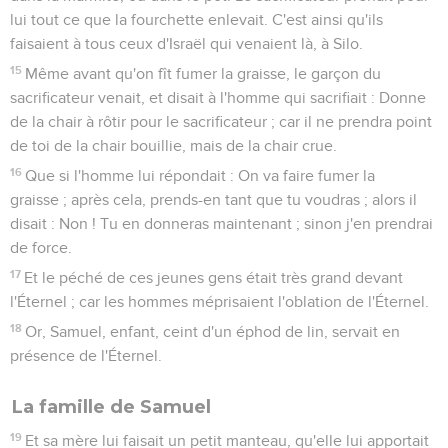
lui tout ce que la fourchette enlevait. C'est ainsi qu'ils
faisaient à tous ceux d'Israël qui venaient là, à Silo.
15
Même avant qu'on fît fumer la graisse, le garçon du
sacrificateur venait, et disait à l'homme qui sacrifiait : Donne
de la chair à rôtir pour le sacrificateur ; car il ne prendra point
de toi de la chair bouillie, mais de la chair crue.
16
Que si l'homme lui répondait : On va faire fumer la
graisse ; après cela, prends-en tant que tu voudras ; alors il
disait : Non ! Tu en donneras maintenant ; sinon j'en prendrai
de force.
17
Et le péché de ces jeunes gens était très grand devant
l'Éternel ; car les hommes méprisaient l'oblation de l'Éternel.
18
Or, Samuel, enfant, ceint d'un éphod de lin, servait en
présence de l'Éternel.
La famille de Samuel
19
Et sa mère lui faisait un petit manteau, qu'elle lui apportait