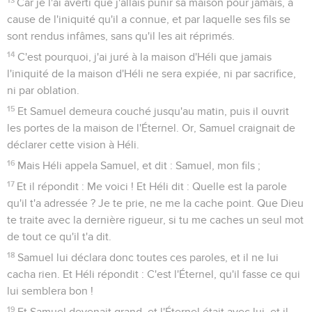
Car je l'ai averti que j'allais punir sa maison pour jamais, à
cause de l'iniquité qu'il a connue, et par laquelle ses fils se
sont rendus infâmes, sans qu'il les ait réprimés.
14
C'est pourquoi, j'ai juré à la maison d'Héli que jamais
l'iniquité de la maison d'Héli ne sera expiée, ni par sacrifice,
ni par oblation.
15
Et Samuel demeura couché jusqu'au matin, puis il ouvrit
les portes de la maison de l'Éternel. Or, Samuel craignait de
déclarer cette vision à Héli.
16
Mais Héli appela Samuel, et dit : Samuel, mon fils ;
17
Et il répondit : Me voici ! Et Héli dit : Quelle est la parole
qu'il t'a adressée ? Je te prie, ne me la cache point. Que Dieu
te traite avec la dernière rigueur, si tu me caches un seul mot
de tout ce qu'il t'a dit.
18
Samuel lui déclara donc toutes ces paroles, et il ne lui
cacha rien. Et Héli répondit : C'est l'Éternel, qu'il fasse ce qui
lui semblera bon !
19
Et Samuel devenait grand, et l'Éternel était avec lui, et il