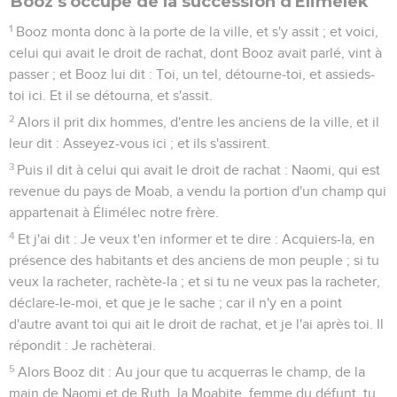
Booz s'occupe de la succession d'Élimélek
1
Booz monta donc à la porte de la ville, et s'y assit ; et voici,
celui qui avait le droit de rachat, dont Booz avait parlé, vint à
passer ; et Booz lui dit : Toi, un tel, détourne-toi, et assieds-
toi ici. Et il se détourna, et s'assit.
2
Alors il prit dix hommes, d'entre les anciens de la ville, et il
leur dit : Asseyez-vous ici ; et ils s'assirent.
3
Puis il dit à celui qui avait le droit de rachat : Naomi, qui est
revenue du pays de Moab, a vendu la portion d'un champ qui
appartenait à Élimélec notre frère.
4
Et j'ai dit : Je veux t'en informer et te dire : Acquiers-la, en
présence des habitants et des anciens de mon peuple ; si tu
veux la racheter, rachète-la ; et si tu ne veux pas la racheter,
déclare-le-moi, et que je le sache ; car il n'y en a point
d'autre avant toi qui ait le droit de rachat, et je l'ai après toi. Il
répondit : Je rachèterai.
5
Alors Booz dit : Au jour que tu acquerras le champ, de la
main de Naomi et de Ruth, la Moabite, femme du défunt, tu