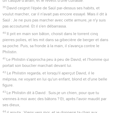
un casque d'airain, et le revêtit d'une cuirasse.
39
David ceignit l'épée de Saül par-dessus ses habits, et
voulut marcher, car il n'avait pas encore essayé. Mais il dit à
Saül : Je ne puis pas marcher avec cette armure, je n'y suis
pas accoutumé. Et il s'en débarrassa.
40
Il prit en main son bâton, choisit dans le torrent cinq
pierres polies, et les mit dans sa gibecière de berger et dans
sa poche. Puis, sa fronde à la main, il s'avança contre le
Philistin.
41
Le Philistin s'approcha peu à peu de David, et l'homme qui
portait son bouclier marchait devant lui.
42
Le Philistin regarda, et lorsqu'il aperçut David, il le
méprisa, ne voyant en lui qu'un enfant, blond et d'une belle
figure.
43
Le Philistin dit à David : Suis-je un chien, pour que tu
viennes à moi avec des bâtons ? Et, après l'avoir maudit par
ses dieux,
44
il ajouta : Viens vers moi, et je donnerai ta chair aux