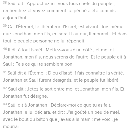
38
Saül dit : Approchez ici, vous tous chefs du peuple ;
recherchez et voyez comment ce péché a été commis
aujourd'hui.
39
Car l'Éternel, le libérateur d'Israël, est vivant ! lors même
que Jonathan, mon fils, en serait l'auteur, il mourrait. Et dans
tout le peuple personne ne lui répondit.
40
Il dit à tout Israël : Mettez-vous d'un côté ; et moi et
Jonathan, mon fils, nous serons de l'autre. Et le peuple dit à
Saül : Fais ce qui te semblera bon.
41
Saül dit à l'Éternel : Dieu d'Israël ! fais connaître la vérité.
Jonathan et Saül furent désignés, et le peuple fut libéré.
42
Saül dit : Jetez le sort entre moi et Jonathan, mon fils. Et
Jonathan fut désigné.
43
Saül dit à Jonathan : Déclare-moi ce que tu as fait.
Jonathan le lui déclara, et dit : J'ai goûté un peu de miel,
avec le bout du bâton que j'avais à la main : me voici, je
mourrai.