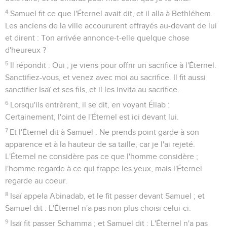
4
Samuel fit ce que l'Éternel avait dit, et il alla à Bethléhem.
Les anciens de la ville accoururent effrayés au-devant de lui
et dirent : Ton arrivée annonce-t-elle quelque chose
d'heureux ?
5
Il répondit : Oui ; je viens pour offrir un sacrifice à l'Éternel.
Sanctifiez-vous, et venez avec moi au sacrifice. Il fit aussi
sanctifier Isaï et ses fils, et il les invita au sacrifice.
6
Lorsqu'ils entrèrent, il se dit, en voyant Éliab :
Certainement, l'oint de l'Éternel est ici devant lui.
7
Et l'Éternel dit à Samuel : Ne prends point garde à son
apparence et à la hauteur de sa taille, car je l'ai rejeté.
L'Éternel ne considère pas ce que l'homme considère ;
l'homme regarde à ce qui frappe les yeux, mais l'Éternel
regarde au coeur.
8
Isaï appela Abinadab, et le fit passer devant Samuel ; et
Samuel dit : L'Éternel n'a pas non plus choisi celui-ci.
9
Isaï fit passer Schamma ; et Samuel dit : L'Éternel n'a pas