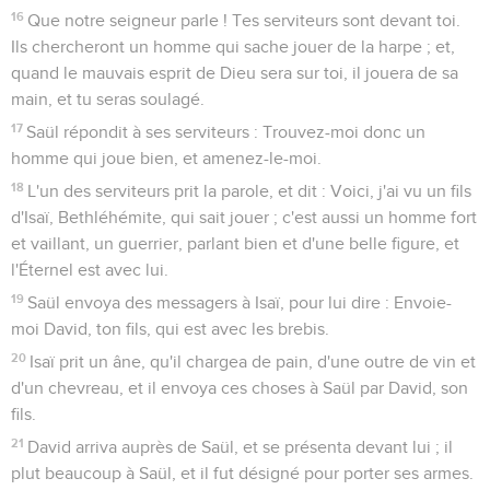
16
Que notre seigneur parle ! Tes serviteurs sont devant toi.
Ils chercheront un homme qui sache jouer de la harpe ; et,
quand le mauvais esprit de Dieu sera sur toi, il jouera de sa
main, et tu seras soulagé.
17
Saül répondit à ses serviteurs : Trouvez-moi donc un
homme qui joue bien, et amenez-le-moi.
18
L'un des serviteurs prit la parole, et dit : Voici, j'ai vu un fils
d'Isaï, Bethléhémite, qui sait jouer ; c'est aussi un homme fort
et vaillant, un guerrier, parlant bien et d'une belle figure, et
l'Éternel est avec lui.
19
Saül envoya des messagers à Isaï, pour lui dire : Envoie-
moi David, ton fils, qui est avec les brebis.
20
Isaï prit un âne, qu'il chargea de pain, d'une outre de vin et
d'un chevreau, et il envoya ces choses à Saül par David, son
fils.
21
David arriva auprès de Saül, et se présenta devant lui ; il
plut beaucoup à Saül, et il fut désigné pour porter ses armes.