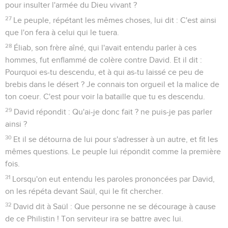
pour insulter l'armée du Dieu vivant ?
27
Le peuple, répétant les mêmes choses, lui dit : C'est ainsi
que l'on fera à celui qui le tuera.
28
Éliab, son frère aîné, qui l'avait entendu parler à ces
hommes, fut enflammé de colère contre David. Et il dit :
Pourquoi es-tu descendu, et à qui as-tu laissé ce peu de
brebis dans le désert ? Je connais ton orgueil et la malice de
ton coeur. C'est pour voir la bataille que tu es descendu.
29
David répondit : Qu'ai-je donc fait ? ne puis-je pas parler
ainsi ?
30
Et il se détourna de lui pour s'adresser à un autre, et fit les
mêmes questions. Le peuple lui répondit comme la première
fois.
31
Lorsqu'on eut entendu les paroles prononcées par David,
on les répéta devant Saül, qui le fit chercher.
32
David dit à Saül : Que personne ne se décourage à cause
de ce Philistin ! Ton serviteur ira se battre avec lui.