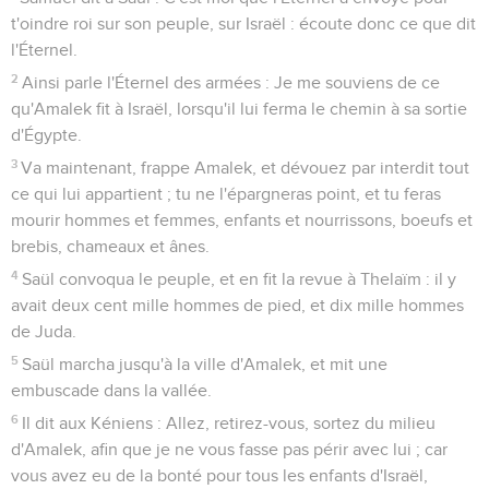
t'oindre roi sur son peuple, sur Israël : écoute donc ce que dit
l'Éternel.
2
Ainsi parle l'Éternel des armées : Je me souviens de ce
qu'Amalek fit à Israël, lorsqu'il lui ferma le chemin à sa sortie
d'Égypte.
3
Va maintenant, frappe Amalek, et dévouez par interdit tout
ce qui lui appartient ; tu ne l'épargneras point, et tu feras
mourir hommes et femmes, enfants et nourrissons, boeufs et
brebis, chameaux et ânes.
4
Saül convoqua le peuple, et en fit la revue à Thelaïm : il y
avait deux cent mille hommes de pied, et dix mille hommes
de Juda.
5
Saül marcha jusqu'à la ville d'Amalek, et mit une
embuscade dans la vallée.
6
Il dit aux Kéniens : Allez, retirez-vous, sortez du milieu
d'Amalek, afin que je ne vous fasse pas périr avec lui ; car
vous avez eu de la bonté pour tous les enfants d'Israël,