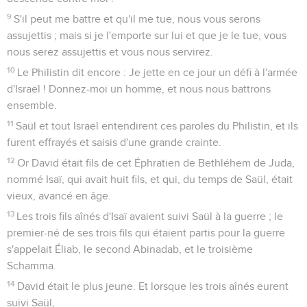
9
S'il peut me battre et qu'il me tue, nous vous serons
assujettis ; mais si je l'emporte sur lui et que je le tue, vous
nous serez assujettis et vous nous servirez.
10
Le Philistin dit encore : Je jette en ce jour un défi à l'armée
d'Israël ! Donnez-moi un homme, et nous nous battrons
ensemble.
11
Saül et tout Israël entendirent ces paroles du Philistin, et ils
furent effrayés et saisis d'une grande crainte.
12
Or David était fils de cet Éphratien de Bethléhem de Juda,
nommé Isaï, qui avait huit fils, et qui, du temps de Saül, était
vieux, avancé en âge.
13
Les trois fils aînés d'Isaï avaient suivi Saül à la guerre ; le
premier-né de ses trois fils qui étaient partis pour la guerre
s'appelait Éliab, le second Abinadab, et le troisième
Schamma.
14
David était le plus jeune. Et lorsque les trois aînés eurent
suivi Saül,