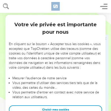
il y avait environ six cents hommes.
16
Saül, son fils Jonathan, et le peuple qui se trouvait avec
eux, avaient pris position à Guéba de Benjamin, et les
Segond 1910
Philistins campaient à Micmasch.
Votre vie privée est importante
1 Samuel
13
17
Il sortit du camp des Philistins trois corps pour ravager : l'un
pour nous
prit le chemin d'Ophra, vers le pays de Schual ;
18
l'autre prit le chemin de Beth Horon ; et le troisième prit le
En cliquant sur le bouton « Accepter tous les cookies », vous
chemin de la frontière qui regarde la vallée de Tseboïm, du
acceptez que TopChrétien utilise des traceurs (comme des
cookies ou l'identifiant unique de votre compte utilisateur) et
côté du désert.
traite vos données à caractère personnel (comme vos
19
On ne trouvait point de forgeron dans tout le pays d'Israël ;
données de navigation et les informations renseignées dans
car les Philistins avaient dit : Empêchons les Hébreux de
votre compte utilisateur) dans les buts suivants :
fabriquer des épées ou des lances.
Mesurer l'audience de notre service
20
Et chaque homme en Israël descendait chez les Philistins
Vous permettre d'utiliser des services tiers tels que de la
pour aiguiser son soc, son hoyau, sa hache et sa bêche,
vidéo, des cartes du monde…
Vous permettre d'entrer en contact avec notre service de
21
quand le tranchant des bêches, des hoyaux, des tridents
relation aux utilisateurs.
et des haches, était émoussé, et pour redresser les
aiguillons.
Choisir mes cookies