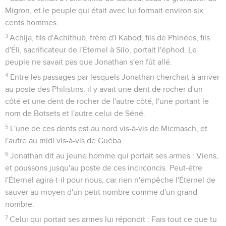
Migron, et le peuple qui était avec lui formait environ six
cents hommes.
3
Achija, fils d'Achithub, frère d'I Kabod, fils de Phinées, fils
d'Éli, sacrificateur de l'Éternel à Silo, portait l'éphod. Le
peuple ne savait pas que Jonathan s'en fût allé.
4
Entre les passages par lesquels Jonathan cherchait à arriver
au poste des Philistins, il y avait une dent de rocher d'un
côté et une dent de rocher de l'autre côté, l'une portant le
nom de Botsets et l'autre celui de Séné.
5
L'une de ces dents est au nord vis-à-vis de Micmasch, et
l'autre au midi vis-à-vis de Guéba.
6
Jonathan dit au jeune homme qui portait ses armes : Viens,
et poussons jusqu'au poste de ces incirconcis. Peut-être
l'Éternel agira-t-il pour nous, car rien n'empêche l'Éternel de
sauver au moyen d'un petit nombre comme d'un grand
nombre.
7
Celui qui portait ses armes lui répondit : Fais tout ce que tu