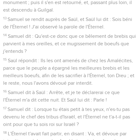
monument ; puis il s'en est retourné, et, passant plus loin, il
est descendu à Guilgal.
13
Samuel se rendit auprès de Saül, et Saül lui dit : Sois béni
de l'Éternel ! J'ai observé la parole de l'Éternel.
14
Samuel dit : Qu'est-ce donc que ce bêlement de brebis qui
parvient à mes oreilles, et ce mugissement de boeufs que
j'entends ?
15
Saül répondit : Ils les ont amenés de chez les Amalécites,
parce que le peuple a épargné les meilleures brebis et les
meilleurs boeufs, afin de les sacrifier à l'Éternel, ton Dieu ; et
le reste, nous l'avons dévoué par interdit.
16
Samuel dit à Saül : Arrête, et je te déclarerai ce que
l'Éternel m'a dit cette nuit. Et Saül lui dit : Parle !
17
Samuel dit : Lorsque tu étais petit à tes yeux, n'es-tu pas
devenu le chef des tribus d'Israël, et l'Éternel ne t'a-t-il pas
oint pour que tu sois roi sur Israël ?
18
L'Éternel t'avait fait partir, en disant : Va, et dévoue par