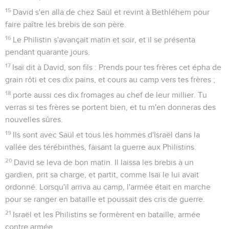
15
David s'en alla de chez Saül et revint à Bethléhem pour
faire paître les brebis de son père.
16
Le Philistin s'avançait matin et soir, et il se présenta
pendant quarante jours.
17
Isaï dit à David, son fils : Prends pour tes frères cet épha de
grain rôti et ces dix pains, et cours au camp vers tes frères ;
18
porte aussi ces dix fromages au chef de leur millier. Tu
verras si tes frères se portent bien, et tu m'en donneras des
nouvelles sûres.
19
Ils sont avec Saül et tous les hommes d'Israël dans la
vallée des térébinthes, faisant la guerre aux Philistins.
20
David se leva de bon matin. Il laissa les brebis à un
gardien, prit sa charge, et partit, comme Isaï le lui avait
ordonné. Lorsqu'il arriva au camp, l'armée était en marche
pour se ranger en bataille et poussait des cris de guerre.
21
Israël et les Philistins se formèrent en bataille, armée
contre armée.