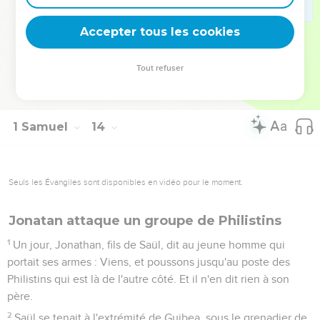
22
Il arriva qu'au jour du combat il ne se trouvait ni épée ni
lance entre les mains de tout le peuple qui était avec Saül et
Accepter tous les cookies
Jonathan ; il ne s'en trouvait qu'auprès de Saül et de
Jonathan, son fils.
Tout refuser
23
Un poste de Philistins vint s'établir au passage de
Micmasch.
1 Samuel
14
Seuls les Évangiles sont disponibles en vidéo pour le moment.
Jonatan attaque un groupe de Philistins
1
Un jour, Jonathan, fils de Saül, dit au jeune homme qui
portait ses armes : Viens, et poussons jusqu'au poste des
Philistins qui est là de l'autre côté. Et il n'en dit rien à son
père.
2
Saül se tenait à l'extrémité de Guibea, sous le grenadier de