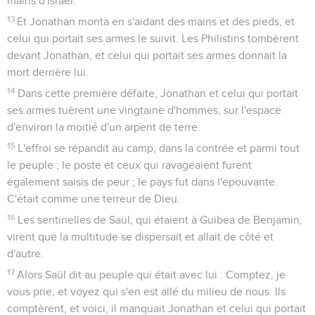
mains d'Israël.
13
Et Jonathan monta en s'aidant des mains et des pieds, et
celui qui portait ses armes le suivit. Les Philistins tombèrent
devant Jonathan, et celui qui portait ses armes donnait la
mort derrière lui.
14
Dans cette première défaite, Jonathan et celui qui portait
ses armes tuèrent une vingtaine d'hommes, sur l'espace
d'environ la moitié d'un arpent de terre.
15
L'effroi se répandit au camp, dans la contrée et parmi tout
le peuple ; le poste et ceux qui ravageaient furent
également saisis de peur ; le pays fut dans l'épouvante.
C'était comme une terreur de Dieu.
16
Les sentinelles de Saül, qui étaient à Guibea de Benjamin,
virent que la multitude se dispersait et allait de côté et
d'autre.
17
Alors Saül dit au peuple qui était avec lui : Comptez, je
vous prie, et voyez qui s'en est allé du milieu de nous. Ils
comptèrent, et voici, il manquait Jonathan et celui qui portait