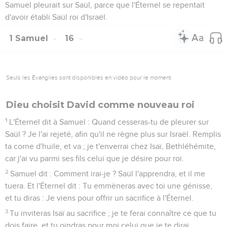
Samuel pleurait sur Saül, parce que l'Éternel se repentait
d'avoir établi Saül roi d'Israël.
1 Samuel
16
Seuls les Évangiles sont disponibles en vidéo pour le moment.
Dieu choisit David comme nouveau roi
1
L'Éternel dit à Samuel : Quand cesseras-tu de pleurer sur
Saül ? Je l'ai rejeté, afin qu'il ne règne plus sur Israël. Remplis
ta corne d'huile, et va ; je t'enverrai chez Isaï, Bethléhémite,
car j'ai vu parmi ses fils celui que je désire pour roi.
2
Samuel dit : Comment irai-je ? Saül l'apprendra, et il me
tuera. Et l'Éternel dit : Tu emmèneras avec toi une génisse,
et tu diras : Je viens pour offrir un sacrifice à l'Éternel.
3
Tu inviteras Isaï au sacrifice ; je te ferai connaître ce que tu
dois faire, et tu oindras pour moi celui que je te dirai.