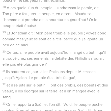
bouche ; et ses yeux furent éclaircis.
28
Alors quelqu'un du peuple, lui adressant la parole, dit :
Ton père a fait jurer le peuple, en disant : Maudit soit
l'homme qui prendra de la nourriture aujourd'hui ! Or le
peuple était épuisé.
29
Et Jonathan dit : Mon père trouble le peuple ; voyez donc
comme mes yeux se sont éclaircis, parce que j'ai goûté un
peu de ce miel.
30
Certes, si le peuple avait aujourd'hui mangé du butin qu'il
a trouvé chez ses ennemis, la défaite des Philistins n'aurait-
elle pas été plus grande ?
31
Ils battirent ce jour-là les Philistins depuis Micmasch
jusqu'à Ajalon. Le peuple était très fatigué,
32
et il se jeta sur le butin. Il prit des brebis, des boeufs et des
veaux, il les égorgea sur la terre, et il en mangea avec le
sang.
33
On le rapporta à Saül, et l'on dit : Voici, le peuple pèche
contre l'Éternel, en mangeant avec le sang. Saül dit : Vous