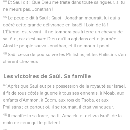
44
Et Saül dit : Que Dieu me traite dans toute sa rigueur, si tu
ne meurs pas, Jonathan !
45
Le peuple dit à Saül : Quoi ! Jonathan mourrait, lui qui a
opéré cette grande délivrance en Israël ! Loin de là !
L'Éternel est vivant ! il ne tombera pas à terre un cheveu de
sa tête, car c'est avec Dieu qu'il a agi dans cette journée.
Ainsi le peuple sauva Jonathan, et il ne mourut point.
46
Saül cessa de poursuivre les Philistins, et les Philistins s'en
allèrent chez eux.
Les victoires de Saül. Sa famille
47
Après que Saül eut pris possession de la royauté sur Israël,
il fit de tous côtés la guerre à tous ses ennemis, à Moab, aux
enfants d'Ammon, à Édom, aux rois de Tsoba, et aux
Philistins ; et partout où il se tournait, il était vainqueur.
48
Il manifesta sa force, battit Amalek, et délivra Israël de la
main de ceux qui le pillaient.