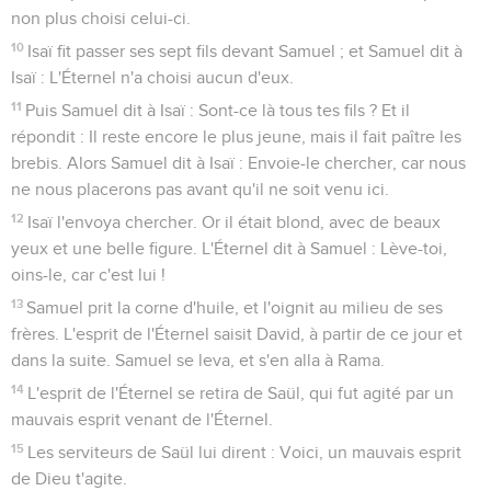
non plus choisi celui-ci.
10
Isaï fit passer ses sept fils devant Samuel ; et Samuel dit à
Isaï : L'Éternel n'a choisi aucun d'eux.
11
Puis Samuel dit à Isaï : Sont-ce là tous tes fils ? Et il
répondit : Il reste encore le plus jeune, mais il fait paître les
brebis. Alors Samuel dit à Isaï : Envoie-le chercher, car nous
ne nous placerons pas avant qu'il ne soit venu ici.
12
Isaï l'envoya chercher. Or il était blond, avec de beaux
yeux et une belle figure. L'Éternel dit à Samuel : Lève-toi,
oins-le, car c'est lui !
13
Samuel prit la corne d'huile, et l'oignit au milieu de ses
frères. L'esprit de l'Éternel saisit David, à partir de ce jour et
dans la suite. Samuel se leva, et s'en alla à Rama.
14
L'esprit de l'Éternel se retira de Saül, qui fut agité par un
mauvais esprit venant de l'Éternel.
15
Les serviteurs de Saül lui dirent : Voici, un mauvais esprit
de Dieu t'agite.