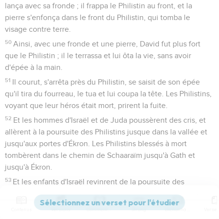
lança avec sa fronde ; il frappa le Philistin au front, et la
pierre s'enfonça dans le front du Philistin, qui tomba le
visage contre terre.
50
Ainsi, avec une fronde et une pierre, David fut plus fort
que le Philistin ; il le terrassa et lui ôta la vie, sans avoir
d'épée à la main.
51
Il courut, s'arrêta près du Philistin, se saisit de son épée
qu'il tira du fourreau, le tua et lui coupa la tête. Les Philistins,
voyant que leur héros était mort, prirent la fuite.
52
Et les hommes d'Israël et de Juda poussèrent des cris, et
allèrent à la poursuite des Philistins jusque dans la vallée et
jusqu'aux portes d'Ékron. Les Philistins blessés à mort
tombèrent dans le chemin de Schaaraïm jusqu'à Gath et
jusqu'à Ékron.
53
Et les enfants d'Israël revinrent de la poursuite des
Philistins, et pillèrent leur camp.
54
David prit la tête du Philistin et la porta à Jérusalem, et il
Contenus
Versions
Commentaires
Strong
Dictionnaire