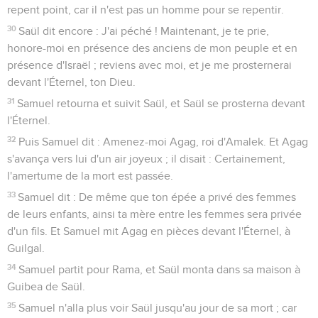
repent point, car il n'est pas un homme pour se repentir.
30
Saül dit encore : J'ai péché ! Maintenant, je te prie,
honore-moi en présence des anciens de mon peuple et en
présence d'Israël ; reviens avec moi, et je me prosternerai
devant l'Éternel, ton Dieu.
31
Samuel retourna et suivit Saül, et Saül se prosterna devant
l'Éternel.
32
Puis Samuel dit : Amenez-moi Agag, roi d'Amalek. Et Agag
s'avança vers lui d'un air joyeux ; il disait : Certainement,
l'amertume de la mort est passée.
33
Samuel dit : De même que ton épée a privé des femmes
de leurs enfants, ainsi ta mère entre les femmes sera privée
d'un fils. Et Samuel mit Agag en pièces devant l'Éternel, à
Guilgal.
34
Samuel partit pour Rama, et Saül monta dans sa maison à
Guibea de Saül.
35
Samuel n'alla plus voir Saül jusqu'au jour de sa mort ; car