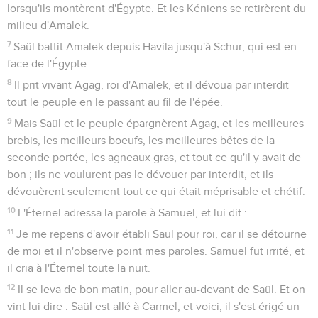
lorsqu'ils montèrent d'Égypte. Et les Kéniens se retirèrent du
milieu d'Amalek.
7
Saül battit Amalek depuis Havila jusqu'à Schur, qui est en
face de l'Égypte.
8
Il prit vivant Agag, roi d'Amalek, et il dévoua par interdit
tout le peuple en le passant au fil de l'épée.
9
Mais Saül et le peuple épargnèrent Agag, et les meilleures
brebis, les meilleurs boeufs, les meilleures bêtes de la
seconde portée, les agneaux gras, et tout ce qu'il y avait de
bon ; ils ne voulurent pas le dévouer par interdit, et ils
dévouèrent seulement tout ce qui était méprisable et chétif.
10
L'Éternel adressa la parole à Samuel, et lui dit :
11
Je me repens d'avoir établi Saül pour roi, car il se détourne
de moi et il n'observe point mes paroles. Samuel fut irrité, et
il cria à l'Éternel toute la nuit.
12
Il se leva de bon matin, pour aller au-devant de Saül. Et on
vint lui dire : Saül est allé à Carmel, et voici, il s'est érigé un