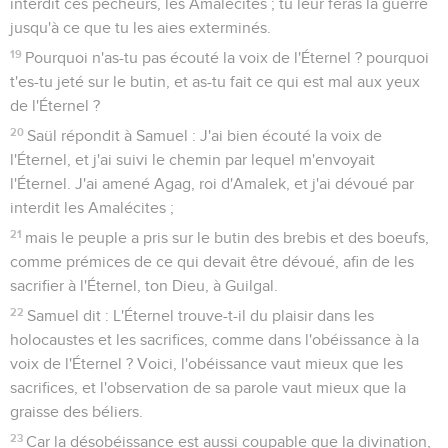
interdit ces pécheurs, les Amalécites ; tu leur feras la guerre
jusqu'à ce que tu les aies exterminés.
19
Pourquoi n'as-tu pas écouté la voix de l'Éternel ? pourquoi
t'es-tu jeté sur le butin, et as-tu fait ce qui est mal aux yeux
de l'Éternel ?
20
Saül répondit à Samuel : J'ai bien écouté la voix de
l'Éternel, et j'ai suivi le chemin par lequel m'envoyait
l'Éternel. J'ai amené Agag, roi d'Amalek, et j'ai dévoué par
interdit les Amalécites ;
21
mais le peuple a pris sur le butin des brebis et des boeufs,
comme prémices de ce qui devait être dévoué, afin de les
sacrifier à l'Éternel, ton Dieu, à Guilgal.
22
Samuel dit : L'Éternel trouve-t-il du plaisir dans les
holocaustes et les sacrifices, comme dans l'obéissance à la
voix de l'Éternel ? Voici, l'obéissance vaut mieux que les
sacrifices, et l'observation de sa parole vaut mieux que la
graisse des béliers.
23
Car la désobéissance est aussi coupable que la divination,