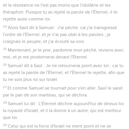
et la résistance ne l'est pas moins que l'idolâtrie et les
théraphim. Puisque tu as rejeté la parole de l'Éternel, il te
rejette aussi comme roi.
24
Alors Saül dit à Samuel : J'ai péché, car j'ai transgressé
l'ordre de l'Éternel, et je n'ai pas obéi à tes paroles ; je
craignais le peuple, et j'ai écouté sa voix.
25
Maintenant, je te prie, pardonne mon péché, reviens avec
moi, et je me prosternerai devant l'Éternel.
26
Samuel dit à Saül : Je ne retournerai point avec toi ; car tu
as rejeté la parole de l'Éternel, et l'Éternel te rejette, afin que
tu ne sois plus roi sur Israël.
27
Et comme Samuel se tournait pour s'en aller, Saül le saisit
par le pan de son manteau, qui se déchira.
28
Samuel lui dit : L'Éternel déchire aujourd'hui de dessus toi
la royauté d'Israël, et il la donne à un autre, qui est meilleur
que toi.
29
Celui qui est la force d'Israël ne ment point et ne se