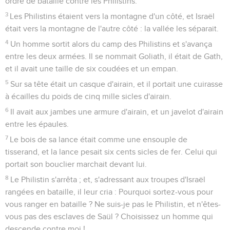
ordre de bataille contre les Philistins.
3
Les Philistins étaient vers la montagne d'un côté, et Israël
était vers la montagne de l'autre côté : la vallée les séparait.
4
Un homme sortit alors du camp des Philistins et s'avança
entre les deux armées. Il se nommait Goliath, il était de Gath,
et il avait une taille de six coudées et un empan.
5
Sur sa tête était un casque d'airain, et il portait une cuirasse
à écailles du poids de cinq mille sicles d'airain.
6
Il avait aux jambes une armure d'airain, et un javelot d'airain
entre les épaules.
7
Le bois de sa lance était comme une ensouple de
tisserand, et la lance pesait six cents sicles de fer. Celui qui
portait son bouclier marchait devant lui.
8
Le Philistin s'arrêta ; et, s'adressant aux troupes d'Israël
rangées en bataille, il leur cria : Pourquoi sortez-vous pour
vous ranger en bataille ? Ne suis-je pas le Philistin, et n'êtes-
vous pas des esclaves de Saül ? Choisissez un homme qui
descende contre moi !