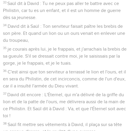
33
Saül dit à David : Tu ne peux pas aller te battre avec ce
Philistin, car tu es un enfant, et il est un homme de guerre
dès sa jeunesse.
34
David dit à Saül : Ton serviteur faisait paître les brebis de
son père. Et quand un lion ou un ours venait en enlever une
du troupeau,
35
je courais après lui, je le frappais, et j'arrachais la brebis de
sa gueule. S'il se dressait contre moi, je le saisissais par la
gorge, je le frappais, et je le tuais.
36
C'est ainsi que ton serviteur a terrassé le lion et l'ours, et il
en sera du Philistin, de cet incirconcis, comme de l'un d'eux,
car il a insulté l'armée du Dieu vivant.
37
David dit encore : L'Éternel, qui m'a délivré de la griffe du
lion et de la patte de l'ours, me délivrera aussi de la main de
ce Philistin. Et Saül dit à David : Va, et que l'Éternel soit avec
toi !
38
Saül fit mettre ses vêtements à David, il plaça sur sa tête