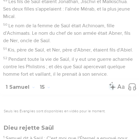
49
Les fils de Saül étaient Jonathan, Jischvi et Malkischua.
Ses deux filles s'appelaient : l'aînée Mérab, et la plus jeune
Mical.
50
Le nom de la femme de Saül était Achinoam, fille
d'Achimaats. Le nom du chef de son armée était Abner, fils
de Ner, oncle de Saül.
51
Kis, père de Saül, et Ner, père d'Abner, étaient fils d'Abiel.
52
Pendant toute la vie de Saül, il y eut une guerre acharnée
contre les Philistins ; et dès que Saül apercevait quelque
homme fort et vaillant, il le prenait à son service.
1 Samuel
15
Seuls les Évangiles sont disponibles en vidéo pour le moment.
Dieu rejette Saül
1
Samuel dit à Saül : C'est moi que l'Éternel a envoyé pour