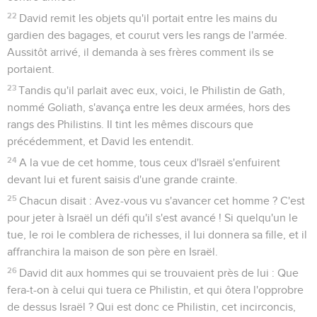
22
David remit les objets qu'il portait entre les mains du
gardien des bagages, et courut vers les rangs de l'armée.
Aussitôt arrivé, il demanda à ses frères comment ils se
portaient.
23
Tandis qu'il parlait avec eux, voici, le Philistin de Gath,
nommé Goliath, s'avança entre les deux armées, hors des
rangs des Philistins. Il tint les mêmes discours que
précédemment, et David les entendit.
24
A la vue de cet homme, tous ceux d'Israël s'enfuirent
devant lui et furent saisis d'une grande crainte.
25
Chacun disait : Avez-vous vu s'avancer cet homme ? C'est
pour jeter à Israël un défi qu'il s'est avancé ! Si quelqu'un le
tue, le roi le comblera de richesses, il lui donnera sa fille, et il
affranchira la maison de son père en Israël.
26
David dit aux hommes qui se trouvaient près de lui : Que
fera-t-on à celui qui tuera ce Philistin, et qui ôtera l'opprobre
de dessus Israël ? Qui est donc ce Philistin, cet incirconcis,