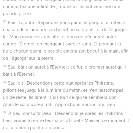
commettez une infidélité ; roulez à l'instant vers moi une
grande pierre.
34
Puis il ajouta : Répandez-vous parmi le peuple, et dites à
chacun de m'amener son boeuf ou sa brebis, et de l'égorger
ici. Vous mangerez ensuite, et vous ne pécherez point
contre l'Éternel, en mangeant avec le sang. Et pendant la
nuit, chacun parmi le peuple amena son boeuf à la main, afin
de l'égorger sur la pierre.
35
Saül bâtit un autel à l'Éternel : ce fut le premier autel qu'il
bâtit à l'Éternel.
36
Saül dit : Descendons cette nuit après les Philistins,
pillons-les jusqu'à la lumière du matin, et n'en laissons pas
un de reste. Ils dirent : Fais tout ce qui te semblera bon.
Alors le sacrificateur dit : Approchons-nous ici de Dieu.
37
Et Saül consulta Dieu : Descendrai-je après les Philistins ?
Les livreras-tu entre les mains d'Israël ? Mais en ce moment il
ne lui donna point de réponse.