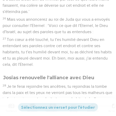
faisaient, ma colère se déverse sur cet endroit et elle ne
s'éteindra pas.’
26
Mais vous annoncerez au roi de Juda qui vous a envoyés
pour consulter l'Eternel : ‘Voici ce que dit l'Eternel, le Dieu
d'Israël, au sujet des paroles que tu as entendues :
27
Ton cœur a été touché, tu t'es humilié devant Dieu en
entendant ses paroles contre cet endroit et contre ses
habitants, tu t'es humilié devant moi, tu as déchiré tes habits
et tu as pleuré devant moi. Eh bien, moi aussi, j'ai entendu
cela, dit l'Eternel.
Josias renouvelle l'alliance avec Dieu
28
Je te ferai rejoindre tes ancêtres, tu rejoindras la tombe
dans la paix et tes yeux ne verront pas tous les malheurs que
je ferai venir sur cet endroit et sur ses habitants.’ » Ils
rapportèrent cette réponse au roi.
Contenus
Versions
Commentaires
Strong
Dictionnaire
29
Le roi fit rassembler tous les anciens de Juda et de