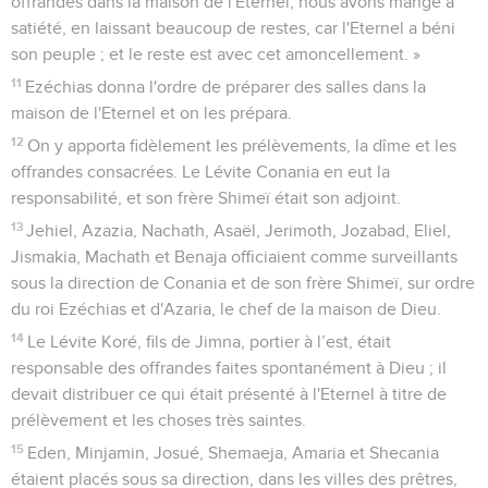
offrandes dans la maison de l'Eternel, nous avons mangé à
satiété, en laissant beaucoup de restes, car l'Eternel a béni
son peuple ; et le reste est avec cet amoncellement. »
11
Ezéchias donna l'ordre de préparer des salles dans la
maison de l'Eternel et on les prépara.
12
On y apporta fidèlement les prélèvements, la dîme et les
offrandes consacrées. Le Lévite Conania en eut la
responsabilité, et son frère Shimeï était son adjoint.
13
Jehiel, Azazia, Nachath, Asaël, Jerimoth, Jozabad, Eliel,
Jismakia, Machath et Benaja officiaient comme surveillants
sous la direction de Conania et de son frère Shimeï, sur ordre
du roi Ezéchias et d'Azaria, le chef de la maison de Dieu.
14
Le Lévite Koré, fils de Jimna, portier à l’est, était
responsable des offrandes faites spontanément à Dieu ; il
devait distribuer ce qui était présenté à l'Eternel à titre de
prélèvement et les choses très saintes.
15
Eden, Minjamin, Josué, Shemaeja, Amaria et Shecania
étaient placés sous sa direction, dans les villes des prêtres,