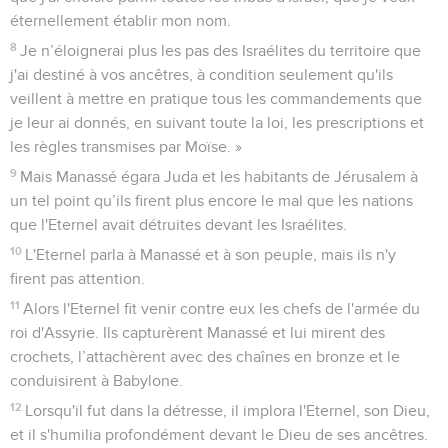
éternellement établir mon nom.
8
Je n’éloignerai plus les pas des Israélites du territoire que
j'ai destiné à vos ancêtres, à condition seulement qu'ils
veillent à mettre en pratique tous les commandements que
je leur ai donnés, en suivant toute la loi, les prescriptions et
les règles transmises par Moïse. »
9
Mais Manassé égara Juda et les habitants de Jérusalem à
un tel point qu’ils firent plus encore le mal que les nations
que l'Eternel avait détruites devant les Israélites.
10
L'Eternel parla à Manassé et à son peuple, mais ils n'y
firent pas attention.
11
Alors l'Eternel fit venir contre eux les chefs de l'armée du
roi d'Assyrie. Ils capturèrent Manassé et lui mirent des
crochets, l’attachèrent avec des chaînes en bronze et le
conduisirent à Babylone.
12
Lorsqu'il fut dans la détresse, il implora l'Eternel, son Dieu,
et il s'humilia profondément devant le Dieu de ses ancêtres.