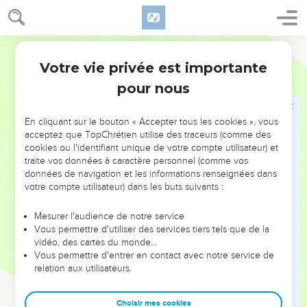
Ezéchias prit alors la parole et dit : « Maintenant que vous
êtes établis dans vos fonctions au service de l'Eternel,
approchez-vous, amenez des victimes et offrez des
Segond 21
sacrifices de reconnaissance à la maison de l'Eternel. »
Votre vie privée est importante
L'assemblée amena des victimes et offrit des sacrifices de
2 Chroniques
29
reconnaissance, et tous ceux dont le cœur était bien disposé
pour nous
offrirent des holocaustes.
32
Le nombre des holocaustes offerts par l'assemblée fut de
En cliquant sur le bouton « Accepter tous les cookies », vous
acceptez que TopChrétien utilise des traceurs (comme des
70 bœufs, 100 béliers et 200 agneaux. Toutes ces victimes
cookies ou l'identifiant unique de votre compte utilisateur) et
furent sacrifiées en holocauste à l'Eternel,
traite vos données à caractère personnel (comme vos
33
et l'on consacra encore 600 bœufs et 3000 brebis.
données de navigation et les informations renseignées dans
votre compte utilisateur) dans les buts suivants :
34
Mais les prêtres étaient peu nombreux et ils ne parvinrent
pas à enlever la peau de tous les holocaustes ; leurs frères,
Mesurer l'audience de notre service
les Lévites, les aidèrent jusqu'à ce que la tâche soit terminée
Vous permettre d'utiliser des services tiers tels que de la
vidéo, des cartes du monde…
et que les autres prêtres se soient consacrés. En effet, les
Vous permettre d'entrer en contact avec notre service de
Lévites avaient eu un cœur plus droit que les prêtres pour se
relation aux utilisateurs.
consacrer.
35
Il y avait aussi beaucoup d'holocaustes, avec les graisses
Choisir mes cookies