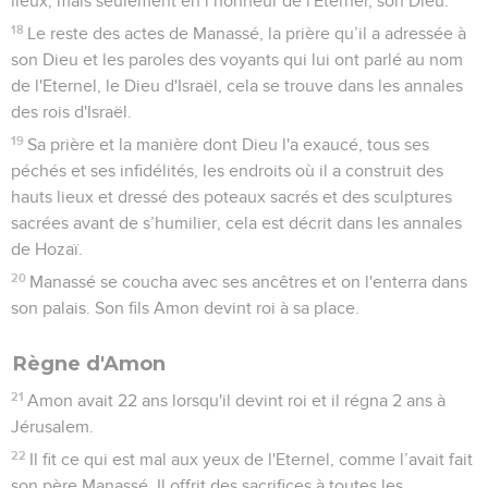
lieux, mais seulement en l’honneur de l'Eternel, son Dieu.
18
Le reste des actes de Manassé, la prière qu’il a adressée à
son Dieu et les paroles des voyants qui lui ont parlé au nom
de l'Eternel, le Dieu d'Israël, cela se trouve dans les annales
des rois d'Israël.
19
Sa prière et la manière dont Dieu l'a exaucé, tous ses
péchés et ses infidélités, les endroits où il a construit des
hauts lieux et dressé des poteaux sacrés et des sculptures
sacrées avant de s’humilier, cela est décrit dans les annales
de Hozaï.
20
Manassé se coucha avec ses ancêtres et on l'enterra dans
son palais. Son fils Amon devint roi à sa place.
Règne d'Amon
21
Amon avait 22 ans lorsqu'il devint roi et il régna 2 ans à
Jérusalem.
22
Il fit ce qui est mal aux yeux de l'Eternel, comme l’avait fait
son père Manassé. Il offrit des sacrifices à toutes les