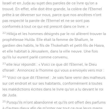
Israël et en Juda au sujet des paroles de ce livre qu'on a
trouvé. En effet, elle doit être grande, la colère de l'Eternel
prête à se déverser sur nous, parce que nos ancêtres n'ont
pas respecté la parole de l'Eternel et ne se sont pas
conformés à tout ce qui est prescrit dans ce livre. »
22
Hilkija et les hommes désignés par le roi allèrent trouver la
prophétesse Hulda. Elle était la femme de Shallum, le
gardien des habits, le fils de Thokehath et petit-fils de Hasra,
et elle habitait à Jérusalem, dans la ville neuve. Une fois
qu'ils lui eurent parlé comme convenu,
23
elle leur répondit : « Voici ce que dit l'Eternel, le Dieu
d'Israël : Annoncez à l'homme qui vous a envoyés vers moi :
24
‘Voici ce que dit l'Eternel : Je vais faire venir des malheurs
sur cet endroit et sur ses habitants, conformément à toutes
les malédictions écrites dans le livre qu'on a lu devant le roi
de Juda.
25
Puisqu'ils m'ont abandonné et qu'ils ont offert des parfums
à d'autres dieux afin de m'irriter par tout ce que leurs mains