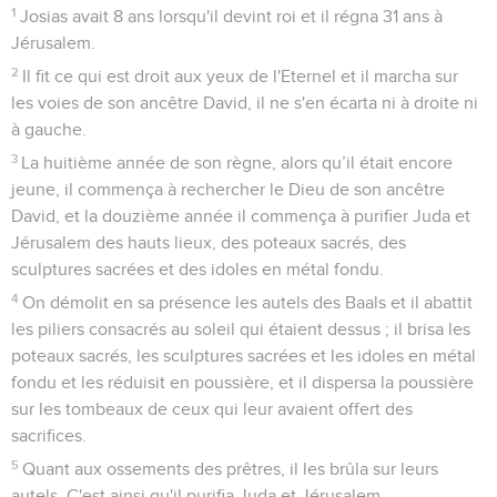
1
Josias avait 8 ans lorsqu'il devint roi et il régna 31 ans à
Jérusalem.
2
Il fit ce qui est droit aux yeux de l'Eternel et il marcha sur
les voies de son ancêtre David, il ne s'en écarta ni à droite ni
à gauche.
3
La huitième année de son règne, alors qu’il était encore
jeune, il commença à rechercher le Dieu de son ancêtre
David, et la douzième année il commença à purifier Juda et
Jérusalem des hauts lieux, des poteaux sacrés, des
sculptures sacrées et des idoles en métal fondu.
4
On démolit en sa présence les autels des Baals et il abattit
les piliers consacrés au soleil qui étaient dessus ; il brisa les
poteaux sacrés, les sculptures sacrées et les idoles en métal
fondu et les réduisit en poussière, et il dispersa la poussière
sur les tombeaux de ceux qui leur avaient offert des
sacrifices.
5
Quant aux ossements des prêtres, il les brûla sur leurs
autels. C'est ainsi qu'il purifia Juda et Jérusalem.