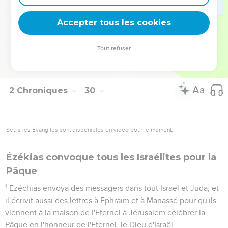
des sacrifices de communion et avec les offrandes liquides
qui accompagnaient les holocaustes. C’est ainsi que le
Accepter tous les cookies
service de la maison de l'Eternel fut rétabli.
36
Ezéchias et tout le peuple se réjouirent de ce que Dieu
Tout refuser
avait préparé pour le peuple, car cela s’était passé très
rapidement.
2 Chroniques
30
Seuls les Évangiles sont disponibles en vidéo pour le moment.
Ézékias convoque tous les Israélites pour la
Pâque
1
Ezéchias envoya des messagers dans tout Israël et Juda, et
il écrivit aussi des lettres à Ephraïm et à Manassé pour qu'ils
viennent à la maison de l'Eternel à Jérusalem célébrer la
Pâque en l'honneur de l'Eternel, le Dieu d'Israël.