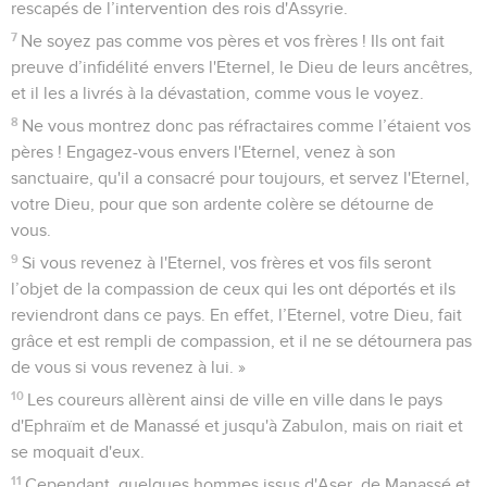
rescapés de l’intervention des rois d'Assyrie.
7
Ne soyez pas comme vos pères et vos frères ! Ils ont fait
preuve d’infidélité envers l'Eternel, le Dieu de leurs ancêtres,
et il les a livrés à la dévastation, comme vous le voyez.
8
Ne vous montrez donc pas réfractaires comme l’étaient vos
pères ! Engagez-vous envers l'Eternel, venez à son
sanctuaire, qu'il a consacré pour toujours, et servez l'Eternel,
votre Dieu, pour que son ardente colère se détourne de
vous.
9
Si vous revenez à l'Eternel, vos frères et vos fils seront
l’objet de la compassion de ceux qui les ont déportés et ils
reviendront dans ce pays. En effet, l’Eternel, votre Dieu, fait
grâce et est rempli de compassion, et il ne se détournera pas
de vous si vous revenez à lui. »
10
Les coureurs allèrent ainsi de ville en ville dans le pays
d'Ephraïm et de Manassé et jusqu'à Zabulon, mais on riait et
se moquait d'eux.
11
Cependant, quelques hommes issus d'Aser, de Manassé et