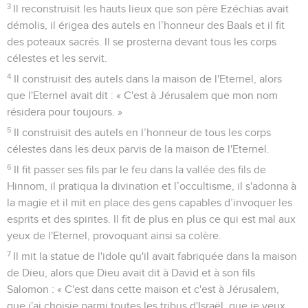
3
Il reconstruisit les hauts lieux que son père Ezéchias avait
démolis, il érigea des autels en l’honneur des Baals et il fit
des poteaux sacrés. Il se prosterna devant tous les corps
célestes et les servit.
4
Il construisit des autels dans la maison de l'Eternel, alors
que l'Eternel avait dit : « C'est à Jérusalem que mon nom
résidera pour toujours. »
5
Il construisit des autels en l’honneur de tous les corps
célestes dans les deux parvis de la maison de l'Eternel.
6
Il fit passer ses fils par le feu dans la vallée des fils de
Hinnom, il pratiqua la divination et l’occultisme, il s'adonna à
la magie et il mit en place des gens capables d’invoquer les
esprits et des spirites. Il fit de plus en plus ce qui est mal aux
yeux de l'Eternel, provoquant ainsi sa colère.
7
Il mit la statue de l'idole qu'il avait fabriquée dans la maison
de Dieu, alors que Dieu avait dit à David et à son fils
Salomon : « C'est dans cette maison et c'est à Jérusalem,
que j'ai choisie parmi toutes les tribus d'Israël, que je veux