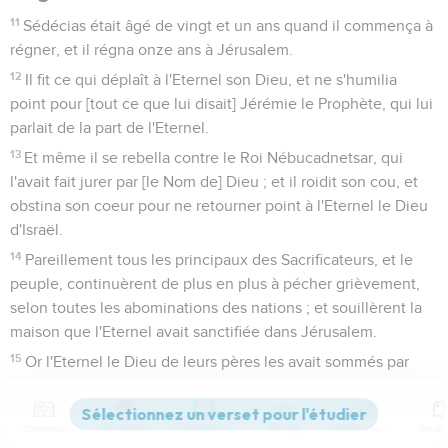
11
Sédécias était âgé de vingt et un ans quand il commença à
régner, et il régna onze ans à Jérusalem.
12
Il fit ce qui déplaît à l'Eternel son Dieu, et ne s'humilia
point pour [tout ce que lui disait] Jérémie le Prophète, qui lui
parlait de la part de l'Eternel.
13
Et même il se rebella contre le Roi Nébucadnetsar, qui
l'avait fait jurer par [le Nom de] Dieu ; et il roidit son cou, et
obstina son coeur pour ne retourner point à l'Eternel le Dieu
d'Israël.
14
Pareillement tous les principaux des Sacrificateurs, et le
peuple, continuèrent de plus en plus à pécher grièvement,
selon toutes les abominations des nations ; et souillèrent la
maison que l'Eternel avait sanctifiée dans Jérusalem.
15
Or l'Eternel le Dieu de leurs pères les avait sommés par
ses messagers, qu'il avait envoyés en toute diligence, parce
qu'il était touché de compassion envers son peuple, et
Contenus
Versions
Commentaires
Strong
Dictionnaire
envers sa demeure.