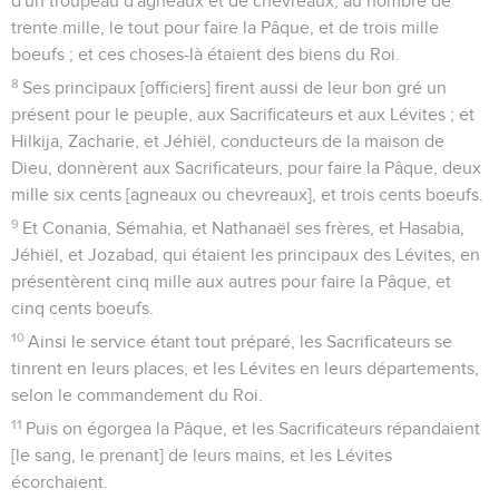
d'un troupeau d'agneaux et de chevreaux, au nombre de
trente mille, le tout pour faire la Pâque, et de trois mille
boeufs ; et ces choses-là étaient des biens du Roi.
8
Ses principaux [officiers] firent aussi de leur bon gré un
présent pour le peuple, aux Sacrificateurs et aux Lévites ; et
Hilkija, Zacharie, et Jéhiël, conducteurs de la maison de
Dieu, donnèrent aux Sacrificateurs, pour faire la Pâque, deux
mille six cents [agneaux ou chevreaux], et trois cents boeufs.
9
Et Conania, Sémahia, et Nathanaël ses frères, et Hasabia,
Jéhiël, et Jozabad, qui étaient les principaux des Lévites, en
présentèrent cinq mille aux autres pour faire la Pâque, et
cinq cents boeufs.
10
Ainsi le service étant tout préparé, les Sacrificateurs se
tinrent en leurs places, et les Lévites en leurs départements,
selon le commandement du Roi.
11
Puis on égorgea la Pâque, et les Sacrificateurs répandaient
[le sang, le prenant] de leurs mains, et les Lévites
écorchaient.