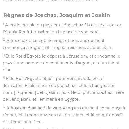
Règnes de Joachaz, Joaquim et Joakin
1
Alors le peuple du pays prit Jéhoachaz fils de Josias, et on
l'établit Roi à Jérusalem en la place de son père.
2
Jéhoachaz était âgé de vingt et trois ans quand il
commença à régner, et il régna trois mois à Jérusalem.
3
Et le Roi d'Egypte le déposa à Jérusalem, et condamna le
pays à une amende de cent talents d'argent, et d'un talent
d'or.
4
Et le Roi d'Egypte établit pour Roi sur Juda et sur
Jérusalem Eliakim frère de [Joachaz], et lui changea son
nom, [l'appelant] Jéhojakim ; puis Nécò prit Jéhoachaz, frère
de Jéhojakim, et l'emmena en Egypte.
5
Jéhojakim était âgé de vingt-cinq ans quand il commença à
régner, et il régna onze ans à Jérusalem, et fit ce qui déplaît
à l'Eternel son Dieu.