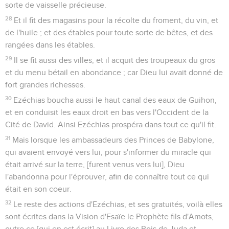
sorte de vaisselle précieuse.
28
Et il fit des magasins pour la récolte du froment, du vin, et
de l'huile ; et des étables pour toute sorte de bêtes, et des
rangées dans les étables.
29
Il se fit aussi des villes, et il acquit des troupeaux du gros
et du menu bétail en abondance ; car Dieu lui avait donné de
fort grandes richesses.
30
Ezéchias boucha aussi le haut canal des eaux de Guihon,
et en conduisit les eaux droit en bas vers l'Occident de la
Cité de David. Ainsi Ezéchias prospéra dans tout ce qu'il fit.
31
Mais lorsque les ambassadeurs des Princes de Babylone,
qui avaient envoyé vers lui, pour s'informer du miracle qui
était arrivé sur la terre, [furent venus vers lui], Dieu
l'abandonna pour l'éprouver, afin de connaître tout ce qui
était en son coeur.
32
Le reste des actions d'Ezéchias, et ses gratuités, voilà elles
sont écrites dans la Vision d'Esaïe le Prophète fils d'Amots,
outre ce [qui en est écrit] au Livre des Rois de Juda et