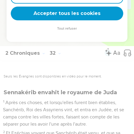
20
Ezéchias en fit ainsi par tout Juda, et il fit ce qui est bon,
et droit, et véritable, en la présence de l'Eternel son Dieu.
Accepter tous les cookies
21
Et il travailla de tout son coeur dans tout l'ouvrage qu'il
entreprit pour le service de la maison de Dieu, et dans la Loi,
Tout refuser
et dans les commandements, recherchant son Dieu ; et il
prospéra.
2 Chroniques
32
Seuls les Évangiles sont disponibles en vidéo pour le moment.
Sennakérib envahit le royaume de Juda
1
Après ces choses, et lorsqu'elles furent bien établies,
Sanchérib, Roi des Assyriens vint, et entra en Judée, et se
campa contre les villes fortes, faisant son compte de les
séparer pour les avoir l'une après l'autre.
2
Et Ezéchias voyant que Sanchérib était venu, et que sa