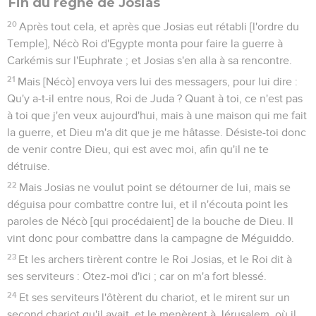
Fin du règne de Josias
20
Après tout cela, et après que Josias eut rétabli [l'ordre du
Temple], Nécò Roi d'Egypte monta pour faire la guerre à
Carkémis sur l'Euphrate ; et Josias s'en alla à sa rencontre.
21
Mais [Nécò] envoya vers lui des messagers, pour lui dire :
Qu'y a-t-il entre nous, Roi de Juda ? Quant à toi, ce n'est pas
à toi que j'en veux aujourd'hui, mais à une maison qui me fait
la guerre, et Dieu m'a dit que je me hâtasse. Désiste-toi donc
de venir contre Dieu, qui est avec moi, afin qu'il ne te
détruise.
22
Mais Josias ne voulut point se détourner de lui, mais se
déguisa pour combattre contre lui, et il n'écouta point les
paroles de Nécò [qui procédaient] de la bouche de Dieu. Il
vint donc pour combattre dans la campagne de Méguiddo.
23
Et les archers tirèrent contre le Roi Josias, et le Roi dit à
ses serviteurs : Otez-moi d'ici ; car on m'a fort blessé.
24
Et ses serviteurs l'ôtèrent du chariot, et le mirent sur un
second chariot qu'il avait, et le menèrent à Jérusalem, où il