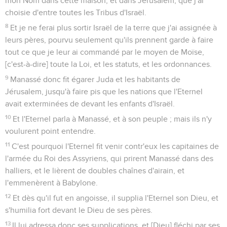
mon Nom dans cette maison, et dans Jérusalem, que j'ai
choisie d'entre toutes les Tribus d'Israël.
8
Et je ne ferai plus sortir Israël de la terre que j'ai assignée à
leurs pères, pourvu seulement qu'ils prennent garde à faire
tout ce que je leur ai commandé par le moyen de Moïse,
[c'est-à-dire] toute la Loi, et les statuts, et les ordonnances.
9
Manassé donc fit égarer Juda et les habitants de
Jérusalem, jusqu'à faire pis que les nations que l'Eternel
avait exterminées de devant les enfants d'Israël.
10
Et l'Eternel parla à Manassé, et à son peuple ; mais ils n'y
voulurent point entendre.
11
C'est pourquoi l'Eternel fit venir contr'eux les capitaines de
l'armée du Roi des Assyriens, qui prirent Manassé dans des
halliers, et le lièrent de doubles chaînes d'airain, et
l'emmenèrent à Babylone.
12
Et dès qu'il fut en angoisse, il supplia l'Eternel son Dieu, et
s'humilia fort devant le Dieu de ses pères.
13
Il lui adressa donc ses supplications, et [Dieu] fléchi par ses