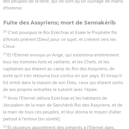
des peuples de la terre, qui ne sont qu'un ouvrage de mains
d'homme.
Fuite des Assyriens; mort de Sennakérib
20
C'est pourquoi le Roi Ezéchias et Esaïe le Prophète fils
d'Amots prièrent [Dieu] pour ce sujet, et crièrent vers les
Cieux.
21
Et l'Eternel envoya un Ange, qui extermina entièrement
tous les hommes forts et vaillants, et les Chefs, et les
capitaines qui étaient au camp du Roi des Assyriens, de
sorte qu'il s'en retourna tout confus en son pays. Et lorsqu'il
fut entré dans la maison de son Dieu, ceux qui étaient sortis
de ses propres entrailles le tuèrent avec l'épée.
22
Ainsi l'Eternel délivra Ezéchias et les habitants de
Jérusalem de la main de Sanchérib Roi des Assyriens, et de
la main de tous ces peuples, et leur donna le moyen d'aller
partout à l'entour [en sûreté].
23
Et plusieurs apportèrent des présents à l'Eternel dans