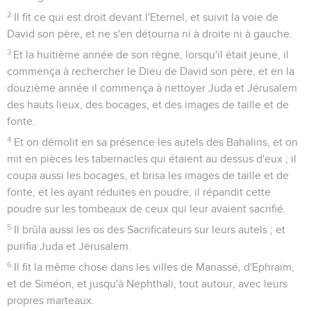
2
Il fit ce qui est droit devant l'Eternel, et suivit la voie de
David son père, et ne s'en détourna ni à droite ni à gauche.
3
Et la huitième année de son règne, lorsqu'il était jeune, il
commença à rechercher le Dieu de David son père, et en la
douzième année il commença à nettoyer Juda et Jérusalem
des hauts lieux, des bocages, et des images de taille et de
fonte.
4
Et on démolit en sa présence les autels des Bahalins, et on
mit en pièces les tabernacles qui étaient au dessus d'eux ; il
coupa aussi les bocages, et brisa les images de taille et de
fonte, et les ayant réduites en poudre, il répandit cette
poudre sur les tombeaux de ceux qui leur avaient sacrifié.
5
Il brûla aussi les os des Sacrificateurs sur leurs autels ; et
purifia Juda et Jérusalem.
6
Il fit la même chose dans les villes de Manassé, d'Ephraïm,
et de Siméon, et jusqu'à Nephthali, tout autour, avec leurs
propres marteaux.