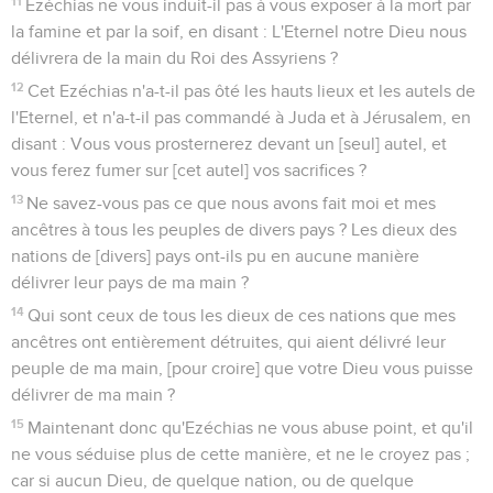
11
Ezéchias ne vous induit-il pas à vous exposer à la mort par
la famine et par la soif, en disant : L'Eternel notre Dieu nous
délivrera de la main du Roi des Assyriens ?
12
Cet Ezéchias n'a-t-il pas ôté les hauts lieux et les autels de
l'Eternel, et n'a-t-il pas commandé à Juda et à Jérusalem, en
disant : Vous vous prosternerez devant un [seul] autel, et
vous ferez fumer sur [cet autel] vos sacrifices ?
13
Ne savez-vous pas ce que nous avons fait moi et mes
ancêtres à tous les peuples de divers pays ? Les dieux des
nations de [divers] pays ont-ils pu en aucune manière
délivrer leur pays de ma main ?
14
Qui sont ceux de tous les dieux de ces nations que mes
ancêtres ont entièrement détruites, qui aient délivré leur
peuple de ma main, [pour croire] que votre Dieu vous puisse
délivrer de ma main ?
15
Maintenant donc qu'Ezéchias ne vous abuse point, et qu'il
ne vous séduise plus de cette manière, et ne le croyez pas ;
car si aucun Dieu, de quelque nation, ou de quelque