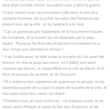
face était tournée contre Jérusalem pour y faire la guerre ;
3
Il prit conseil avec ses principaux [officiers], et ses plus
vaillants hommes, de boucher les eaux des fontaines qui
étaient hors de la ville ; et ils l'aidèrent à le faire.
4
Car un grand-peuple s'assembla, et ils bouchèrent toutes
les fontaines, et le torrent qui se répandait par le pays,
disant : Pourquoi les Rois des Assyriens trouveraient-ils à
leur venue une abondance d'eaux ?
5
Il se fortifia aussi, et bâtit toute la muraille où l'on avait fait
brèche, et l'éleva jusqu'aux tours ; et il [bâtit] une autre
muraille par dehors, et répara Millo en la cité de David, et fit
faire beaucoup de javelots, et de boucliers.
6
Et il ordonna des capitaines de guerre sur le peuple, et les
assembla auprès de lui dans la place de la porte de la ville, et
leur parla selon leur coeur, en disant :
7
Fortifiez-vous, et vous renforcez ; ne craignez point, et ne
soyez point effrayés à cause du Roi des Assyriens, et de