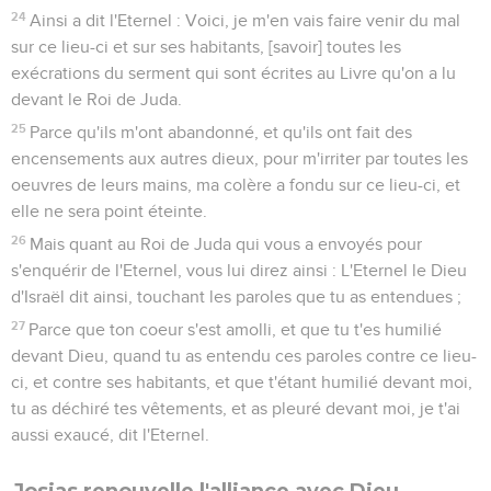
24
Ainsi a dit l'Eternel : Voici, je m'en vais faire venir du mal
sur ce lieu-ci et sur ses habitants, [savoir] toutes les
exécrations du serment qui sont écrites au Livre qu'on a lu
devant le Roi de Juda.
25
Parce qu'ils m'ont abandonné, et qu'ils ont fait des
encensements aux autres dieux, pour m'irriter par toutes les
oeuvres de leurs mains, ma colère a fondu sur ce lieu-ci, et
elle ne sera point éteinte.
26
Mais quant au Roi de Juda qui vous a envoyés pour
s'enquérir de l'Eternel, vous lui direz ainsi : L'Eternel le Dieu
d'Israël dit ainsi, touchant les paroles que tu as entendues ;
27
Parce que ton coeur s'est amolli, et que tu t'es humilié
devant Dieu, quand tu as entendu ces paroles contre ce lieu-
ci, et contre ses habitants, et que t'étant humilié devant moi,
tu as déchiré tes vêtements, et as pleuré devant moi, je t'ai
aussi exaucé, dit l'Eternel.
Josias renouvelle l'alliance avec Dieu