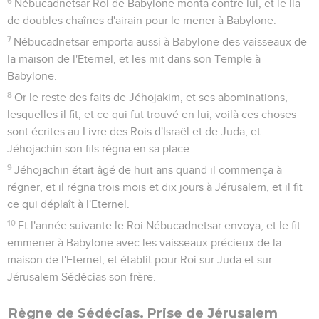
6
Nébucadnetsar Roi de Babylone monta contre lui, et le lia
de doubles chaînes d'airain pour le mener à Babylone.
7
Nébucadnetsar emporta aussi à Babylone des vaisseaux de
la maison de l'Eternel, et les mit dans son Temple à
Babylone.
8
Or le reste des faits de Jéhojakim, et ses abominations,
lesquelles il fit, et ce qui fut trouvé en lui, voilà ces choses
sont écrites au Livre des Rois d'Israël et de Juda, et
Jéhojachin son fils régna en sa place.
9
Jéhojachin était âgé de huit ans quand il commença à
régner, et il régna trois mois et dix jours à Jérusalem, et il fit
ce qui déplaît à l'Eternel.
10
Et l'année suivante le Roi Nébucadnetsar envoya, et le fit
emmener à Babylone avec les vaisseaux précieux de la
maison de l'Eternel, et établit pour Roi sur Juda et sur
Jérusalem Sédécias son frère.
Règne de Sédécias. Prise de Jérusalem