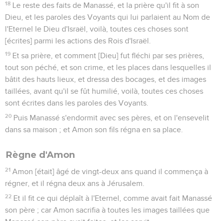
18
Le reste des faits de Manassé, et la prière qu'il fit à son
Dieu, et les paroles des Voyants qui lui parlaient au Nom de
l'Eternel le Dieu d'Israël, voilà, toutes ces choses sont
[écrites] parmi les actions des Rois d'Israël.
19
Et sa prière, et comment [Dieu] fut fléchi par ses prières,
tout son péché, et son crime, et les places dans lesquelles il
bâtit des hauts lieux, et dressa des bocages, et des images
taillées, avant qu'il se fût humilié, voilà, toutes ces choses
sont écrites dans les paroles des Voyants.
20
Puis Manassé s'endormit avec ses pères, et on l'ensevelit
dans sa maison ; et Amon son fils régna en sa place.
Règne d'Amon
21
Amon [était] âgé de vingt-deux ans quand il commença à
régner, et il régna deux ans à Jérusalem.
22
Et il fit ce qui déplaît à l'Eternel, comme avait fait Manassé
son père ; car Amon sacrifia à toutes les images taillées que