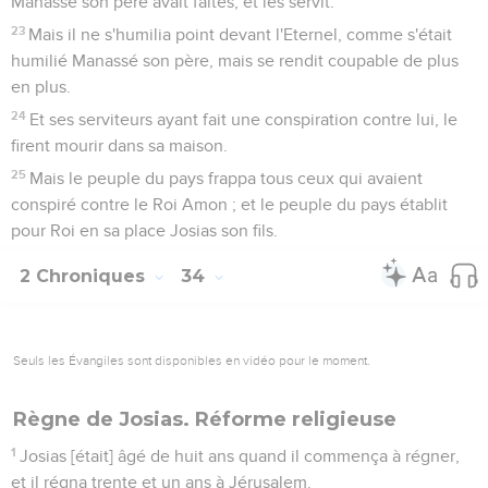
Manassé son père avait faites, et les servit.
23
Mais il ne s'humilia point devant l'Eternel, comme s'était
humilié Manassé son père, mais se rendit coupable de plus
en plus.
24
Et ses serviteurs ayant fait une conspiration contre lui, le
firent mourir dans sa maison.
25
Mais le peuple du pays frappa tous ceux qui avaient
conspiré contre le Roi Amon ; et le peuple du pays établit
pour Roi en sa place Josias son fils.
2 Chroniques
34
Seuls les Évangiles sont disponibles en vidéo pour le moment.
Règne de Josias. Réforme religieuse
1
Josias [était] âgé de huit ans quand il commença à régner,
et il régna trente et un ans à Jérusalem.