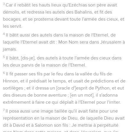
3
Car il rebâtit les hauts lieux qu'Ezéchias son père avait
démolis, et redressa les autels des Bahalins, et fit des
bocages, et se prosterna devant toute l'armée des cieux, et
les servit.
4
Il bâtit aussi des autels dans la maison de l'Eternel, de
laquelle l'Eternel avait dit : Mon Nom sera dans Jérusalem à
jamais.
5
Il bâtit, [dis-je], des autels à toute l'armée des cieux dans
les deux parvis de la maison de l'Eternel.
6
Il fit passer ses fils par le feu dans la vallée du fils de
Hinnon, et il prédisait le temps, et usait de prédictions et de
sortilèges ; et il dressa un [oracle d']esprit de Python, et eut
des diseurs de bonne aventure ; [en un mot], il s'adonna
extrêmement à faire ce qui déplaît à l'Eternel pour l'irriter.
7
Il posa aussi une image taillée qu'il avait faite pour une
représentation en la maison de Dieu, de laquelle Dieu avait
dit à David et à Salomon son fils : Je mettrai à perpétuité