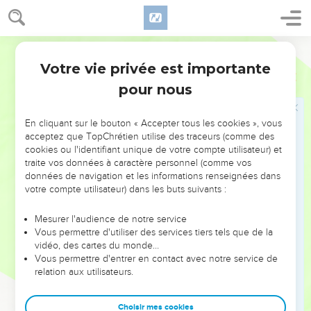
des mâles d'entre eux, depuis ceux de trois ans, et au
dessus, [savoir] de tous ceux qui entraient dans la maison de
l'Eternel, pour y faire ce qu'il y fallait faire chaque jour, selon
Martin
leur ministère et leurs charges, suivant leurs départements.
Votre vie privée est importante
17
2 Chroniques
31
Et outre le dénombrement que l'on fit des Sacrificateurs
pour nous
selon leur généalogie et selon la maison de leurs pères, et
des Lévites, depuis ceux de vingt ans et au dessus, selon
leurs départements ;
En cliquant sur le bouton « Accepter tous les cookies », vous
acceptez que TopChrétien utilise des traceurs (comme des
18
On fit aussi un dénombrement selon leurs généalogies de
cookies ou l'identifiant unique de votre compte utilisateur) et
toutes leurs familles, de leurs femmes, de leurs fils, et de
traite vos données à caractère personnel (comme vos
leurs filles, pour toute l'assemblée, et en toute sincérité ils se
données de navigation et les informations renseignées dans
votre compte utilisateur) dans les buts suivants :
sanctifiaient avec soin.
19
Et quant aux enfants d'Aaron Sacrificateurs, qui étaient à la
Mesurer l'audience de notre service
campagne et dans les faubourgs de leurs villes, dans chaque
Vous permettre d'utiliser des services tiers tels que de la
vidéo, des cartes du monde…
ville, il y avait des gens nommés par leur nom, pour
Vous permettre d'entrer en contact avec notre service de
distribuer la portion à tous les mâles des Sacrificateurs, et à
relation aux utilisateurs.
tous ceux des Lévites dont on avait fait le dénombrement
selon leur généalogie.
Choisir mes cookies