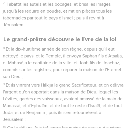
7
Il abattit les autels et les bocages, et brisa les images
jusqu'à les réduire en poudre, et mit en pièces tous les
tabernacles par tout le pays d'Israël ; puis il revint à
Jérusalem.
Le grand-prêtre découvre le livre de la loi
8
Et la dix-huitième année de son règne, depuis qu'il eut
nettoyé le pays, et le Temple, il envoya Saphan fils d'Atsalja,
et Mahaséja le capitaine de la ville, et Joah fils de Joachaz,
commis sur les registres, pour réparer la maison de l'Eternel
son Dieu ;
9
Et ils vinrent vers Hilkija le grand Sacrificateur, et on délivra
l'argent qu'on apportait dans la maison de Dieu, lequel les
Lévites, gardes des vaisseaux, avaient amassé de la main de
Manassé, et d'Ephraïm, et de tout le reste d'Israël, et de tout
Juda, et de Benjamin ; puis ils s'en retournèrent à
Jérusalem ;
10
On le délivra, [dis-je], entre les mains de ceux qui avaient