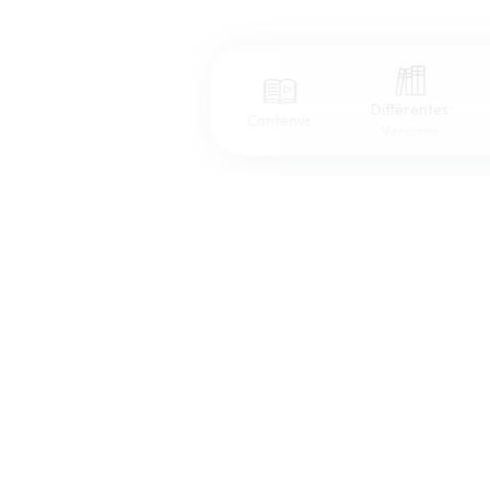
Différentes
Contenus
Versions
Afficher les numéros de versets
Mode dyslexique
Police d'écriture