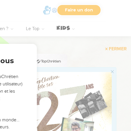
Faire un don
ien ?
Le Top
FERMER
nous
opChrétien
utilisateur)
n et les
:
 du monde…
eurs.