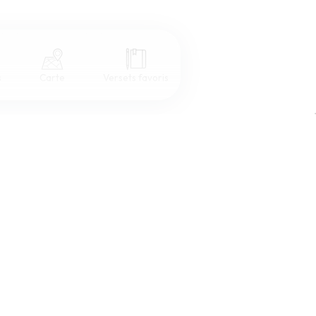
s
Carte
Versets favoris
Coul
eur
Désactivé
Simple
Serif
Sans-serif