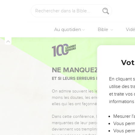
Au quotidien
Bible
Vid
Vot
NE MANQUEZ PAS L’ÉVÉ
ET SI LEURS ERREURS POUVAIENT VOUS 
En cliquant 
utilise des 
On admire souvent les leaders pour leurs réussi
et traite vo
moins les doutes, les erreurs et les saisons di
informations
elles qui les ont façonnés.
Mesurer l'
Dans cette conférence, leaders, entrepreneur
marquantes de leur parcours et les clés pour
Vous perme
deviennent vos tremplins. Que vous guidiez 
Vous perme