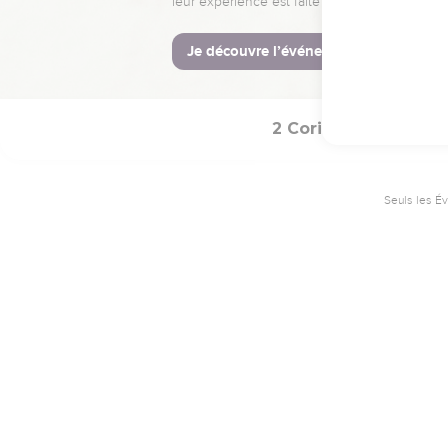
leur expérience est faite pour vous.
Je découvre l’événement
2 Corinthiens
1
Seuls les É