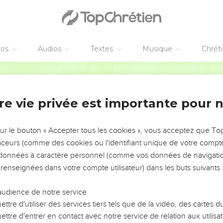
éos
Audios
Textes
Musique
Chrét
re vie privée est importante pour 
NEMENT DE L’ANNÉE !
ÉVITER LES VOTRES ?
sur le bouton « Accepter tous les cookies », vous acceptez que T
traceurs (comme des cookies ou l'identifiant unique de votre compte 
tes, leur impact, leur foi ou leur vision. Mais on voit
s données à caractère personnel (comme vos données de navigatio
fficiles qu'ils ont traversés, alors même que ce sont
 renseignées dans votre compte utilisateur) dans les buts suivants 
audience de notre service
s, et responsables reviennent sur les erreurs
 avancer avec plus de sagesse afin que leurs erreurs
ttre d'utiliser des services tiers tels que de la vidéo, des cartes
un ministère, une équipe, un groupe ou une famille,
ttre d'entrer en contact avec notre service de relation aux utilisat