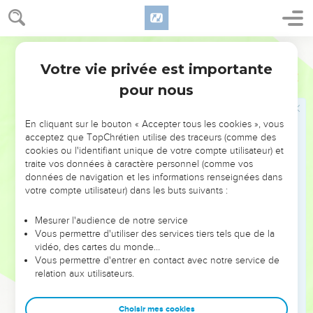
puis revenir de la Macédoine chez vous, avec l'espoir d’être
soutenu par vous pour mon voyage en Judée.
17
En formant ce projet, ai-je donc fait preuve de légèreté ?
Segond 21
Ou bien mes décisions sont-elles purement humaines, de
Votre vie privée est importante
2 Corinthiens
1
sorte qu'il y aurait en moi à la fois le « oui » et le « non » ?
pour nous
18
Aussi vrai que Dieu est fidèle, la parole que nous vous
avons adressée n'a pas été « oui » et « non ».
En cliquant sur le bouton « Accepter tous les cookies », vous
19
En effet, le Fils de Dieu, Jésus-Christ, que nous avons
acceptez que TopChrétien utilise des traceurs (comme des
cookies ou l'identifiant unique de votre compte utilisateur) et
prêché au milieu de vous, Silvain, Timothée et moi, n'a pas
traite vos données à caractère personnel (comme vos
été « oui » et « non ». Au contraire, en lui il n'y a que le
données de navigation et les informations renseignées dans
« oui ».
votre compte utilisateur) dans les buts suivants :
20
En effet, pour toutes les promesses de Dieu, c’est en lui
Mesurer l'audience de notre service
que se trouve le « oui », et c’est [donc] aussi par lui que nous
Vous permettre d'utiliser des services tiers tels que de la
disons « amen » à Dieu, pour sa gloire.
vidéo, des cartes du monde…
21
Vous permettre d'entrer en contact avec notre service de
Or, celui qui nous affermit avec vous en Christ et qui nous
relation aux utilisateurs.
a consacrés par son onction, c'est Dieu ;
22
il nous a aussi marqués de son empreinte et a mis l'Esprit
Choisir mes cookies