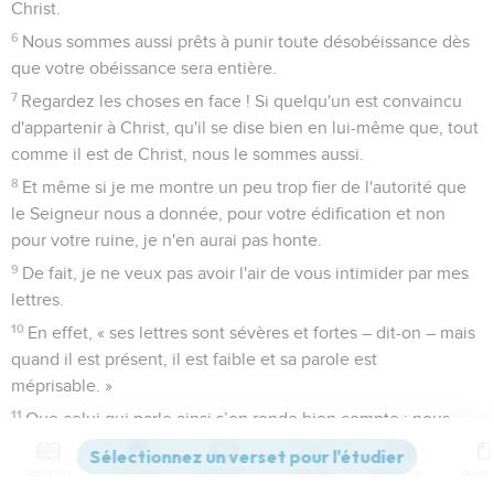
Christ.
6
Nous sommes aussi prêts à punir toute désobéissance dès
que votre obéissance sera entière.
7
Regardez les choses en face ! Si quelqu'un est convaincu
d'appartenir à Christ, qu'il se dise bien en lui-même que, tout
comme il est de Christ, nous le sommes aussi.
8
Et même si je me montre un peu trop fier de l'autorité que
le Seigneur nous a donnée, pour votre édification et non
pour votre ruine, je n'en aurai pas honte.
9
De fait, je ne veux pas avoir l'air de vous intimider par mes
lettres.
10
En effet, « ses lettres sont sévères et fortes – dit-on – mais
quand il est présent, il est faible et sa parole est
méprisable. »
11
Que celui qui parle ainsi s’en rende bien compte : nous
sommes dans nos actes, une fois présents, exactement tels
que nous sommes en paroles dans nos lettres quand nous
Contenus
Versions
Commentaires
Strong
Dictionnaire