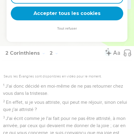
comme un gage dans notre cœur.
23
Quant à moi, j'en prends Dieu à témoin sur ma vie, c'est
Accepter tous les cookies
pour vous ménager que je ne suis pas revenu à Corinthe.
24
Ce n’est pas que nous voulions dominer sur votre foi, mais
Tout refuser
plutôt que nous contribuons à votre joie, car vous êtes
fermes dans la foi.
2 Corinthiens
2
Seuls les Évangiles sont disponibles en vidéo pour le moment.
1
J'ai donc décidé en moi-même de ne pas retourner chez
vous dans la tristesse.
2
En effet, si je vous attriste, qui peut me réjouir, sinon celui
que j'ai attristé ?
3
J'ai écrit comme je l'ai fait pour ne pas être attristé, à mon
arrivée, par ceux qui devaient me donner de la joie ; car en
ce qui vous concerne, je suis convaincu que ma joie est