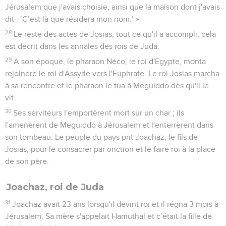
Jérusalem que j'avais choisie, ainsi que la maison dont j'avais
dit : ‘C’est là que résidera mon nom.’ »
28
Le reste des actes de Josias, tout ce qu'il a accompli, cela
est décrit dans les annales des rois de Juda.
29
A son époque, le pharaon Néco, le roi d'Egypte, monta
rejoindre le roi d'Assyrie vers l'Euphrate. Le roi Josias marcha
à sa rencontre et le pharaon le tua à Meguiddo dès qu'il le
vit.
30
Ses serviteurs l'emportèrent mort sur un char ; ils
l'amenèrent de Meguiddo à Jérusalem et l'enterrèrent dans
son tombeau. Le peuple du pays prit Joachaz, le fils de
Josias, pour le consacrer par onction et le faire roi à la place
de son père.
Joachaz, roi de Juda
31
Joachaz avait 23 ans lorsqu'il devint roi et il régna 3 mois à
Jérusalem. Sa mère s'appelait Hamuthal et c’était la fille de