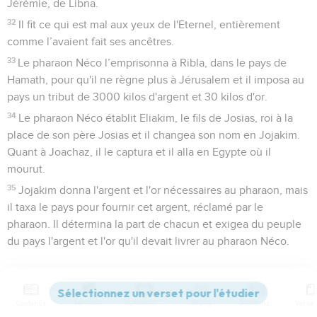
Jérémie, de Libna.
32
Il fit ce qui est mal aux yeux de l'Eternel, entièrement
comme l’avaient fait ses ancêtres.
33
Le pharaon Néco l’emprisonna à Ribla, dans le pays de
Hamath, pour qu'il ne règne plus à Jérusalem et il imposa au
pays un tribut de 3000 kilos d'argent et 30 kilos d'or.
34
Le pharaon Néco établit Eliakim, le fils de Josias, roi à la
place de son père Josias et il changea son nom en Jojakim.
Quant à Joachaz, il le captura et il alla en Egypte où il
mourut.
35
Jojakim donna l'argent et l'or nécessaires au pharaon, mais
il taxa le pays pour fournir cet argent, réclamé par le
pharaon. Il détermina la part de chacun et exigea du peuple
du pays l'argent et l'or qu'il devait livrer au pharaon Néco.
Joaquim, roi de Juda
36
Jojakim avait 25 ans lorsqu'il devint roi et il régna 11 ans à
Contenus
Versions
Commentaires
Strong
Dictionnaire