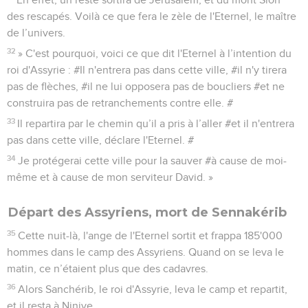
des rescapés. Voilà ce que fera le zèle de l'Eternel, le maître
de l’univers.
32
» C'est pourquoi, voici ce que dit l'Eternel à l’intention du
roi d'Assyrie : #Il n'entrera pas dans cette ville, #il n'y tirera
pas de flèches, #il ne lui opposera pas de boucliers #et ne
construira pas de retranchements contre elle. #
33
Il repartira par le chemin qu’il a pris à l’aller #et il n'entrera
pas dans cette ville, déclare l'Eternel. #
34
Je protégerai cette ville pour la sauver #à cause de moi-
même et à cause de mon serviteur David. »
Départ des Assyriens, mort de Sennakérib
35
Cette nuit-là, l'ange de l'Eternel sortit et frappa 185'000
hommes dans le camp des Assyriens. Quand on se leva le
matin, ce n’étaient plus que des cadavres.
36
Alors Sanchérib, le roi d'Assyrie, leva le camp et repartit,
et il resta à Ninive.