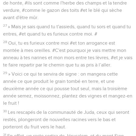
de honte, #ils sont comme l'herbe des champs et la tendre
verdure, #comme le gazon des toits #et le blé qui sèche
avant d'être mûr.
27
» Mais je sais quand tu t'assieds, quand tu sors et quand tu
entres, #et quand tu es furieux contre moi. #
28
Oui, tu es furieux contre moi #et ton arrogance est
montée à mes oreilles. #C'est pourquoi je vais mettre mon
anneau à tes narines et mon mors entre tes lèvres, #et je vais
te faire repartir par le chemin que tu as pris à l’aller.
29
» Voici ce qui te servira de signe : on mangera cette
année ce que produit le grain tombé en terre, et une
deuxième année ce qui pousse tout seul, mais la troisième
année semez, moissonnez, plantez des vignes et mangez-en
le fruit !
30
Les rescapés de la communauté de Juda, ceux qui seront
restés, plongeront de nouvelles racines vers le bas et
porteront du fruit vers le haut.
31
En effet, un reste sortira de Jérusalem, et du mont Sion