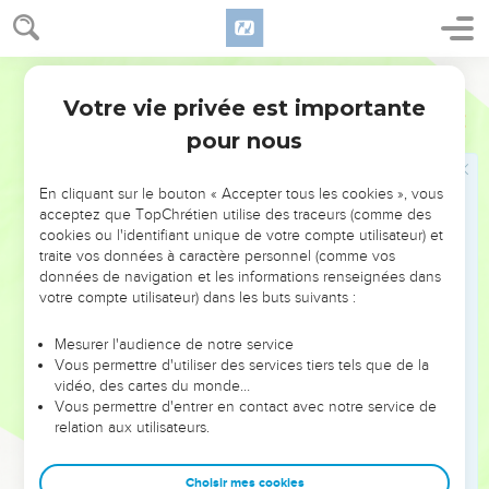
et chacun de vous mangera des fruits de sa vigne et de son
figuier, chacun boira de l'eau de sa citerne.
Segond 21
32
Ensuite, je viendrai vous emmener dans un pays pareil au
Votre vie privée est importante
vôtre, dans un pays de blé et de vin, un pays de pain et de
2 Rois
18
vignes, un pays d'oliviers à huile et de miel, et vous vivrez,
pour nous
vous ne mourrez pas. N'écoutez donc pas Ezéchias, car il
pourrait vous pousser dans une mauvaise direction en
En cliquant sur le bouton « Accepter tous les cookies », vous
affirmant : L'Eternel nous délivrera.
acceptez que TopChrétien utilise des traceurs (comme des
cookies ou l'identifiant unique de votre compte utilisateur) et
33
Les dieux des autres nations ont-ils délivré chacun son
traite vos données à caractère personnel (comme vos
pays de la domination du roi d'Assyrie ?
données de navigation et les informations renseignées dans
votre compte utilisateur) dans les buts suivants :
34
Où sont les dieux de Hamath et d'Arpad ? Où sont les
dieux de Sepharvaïm, d'Héna et d'Ivva ? Ont-ils délivré
Mesurer l'audience de notre service
Samarie de ma domination ?
Vous permettre d'utiliser des services tiers tels que de la
35
vidéo, des cartes du monde…
Parmi tous les dieux de ces pays, quels sont ceux qui ont
Vous permettre d'entrer en contact avec notre service de
délivré leur pays de ma domination, pour que l'Eternel puisse
relation aux utilisateurs.
en délivrer Jérusalem ?’ »
36
Le peuple garda le silence, il ne lui répondit pas un mot,
Choisir mes cookies