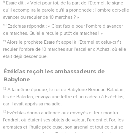
9
Esaïe dit : « Voici pour toi, de la part de l'Eternel, le signe
qu’il accomplira la parole qu'il a prononcée : l'ombre doit-elle
avancer ou reculer de 10 marches ? »
10
Ezéchias répondit : « C'est facile pour l'ombre d’avancer
de marches. Qu'elle recule plutôt de marches ! »
11
Alors le prophète Esaïe fit appel à l'Eternel et celui-ci fit
reculer l'ombre de 10 marches sur l'escalier d'Achaz, où elle
était déjà descendue.
Ézékias reçoit les ambassadeurs de
Babylone
12
A la même époque, le roi de Babylone Berodac-Baladan,
fils de Baladan, envoya une lettre et un cadeau à Ezéchias,
car il avait appris sa maladie.
13
Ezéchias donna audience aux envoyés et leur montra
l'endroit où étaient ses objets de valeur, l'argent et l'or, les
aromates et l'huile précieuse, son arsenal et tout ce qui se