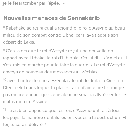
je le ferai tomber par l'épée.’ »
Nouvelles menaces de Sennakérib
8
Rabshaké se retira et alla rejoindre le roi d'Assyrie au beau
milieu de son combat contre Libna, car il avait appris son
départ de Lakis.
9
C'est alors que le roi d'Assyrie reçut une nouvelle en
rapport avec Tirhaka, le roi d'Ethiopie. On lui dit : « Voici qu’il
s'est mis en marche pour te faire la guerre. » Le roi d'Assyrie
envoya de nouveau des messagers à Ezéchias
10
avec l’ordre de dire à Ezéchias, le roi de Juda : « Que ton
Dieu, celui dans lequel tu places ta confiance, ne te trompe
pas en prétendant que Jérusalem ne sera pas livrée entre les
mains du roi d'Assyrie.
11
Tu as bien appris ce que les rois d'Assyrie ont fait à tous
les pays, la manière dont ils les ont voués à la destruction. Et
toi, tu serais délivré ?