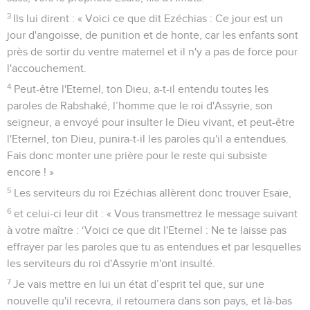
3
Ils lui dirent : « Voici ce que dit Ezéchias : Ce jour est un
jour d'angoisse, de punition et de honte, car les enfants sont
près de sortir du ventre maternel et il n'y a pas de force pour
l'accouchement.
4
Peut-être l'Eternel, ton Dieu, a-t-il entendu toutes les
paroles de Rabshaké, l’homme que le roi d'Assyrie, son
seigneur, a envoyé pour insulter le Dieu vivant, et peut-être
l'Eternel, ton Dieu, punira-t-il les paroles qu'il a entendues.
Fais donc monter une prière pour le reste qui subsiste
encore ! »
5
Les serviteurs du roi Ezéchias allèrent donc trouver Esaïe,
6
et celui-ci leur dit : « Vous transmettrez le message suivant
à votre maître : ‘Voici ce que dit l'Eternel : Ne te laisse pas
effrayer par les paroles que tu as entendues et par lesquelles
les serviteurs du roi d'Assyrie m'ont insulté.
7
Je vais mettre en lui un état d’esprit tel que, sur une
nouvelle qu'il recevra, il retournera dans son pays, et là-bas