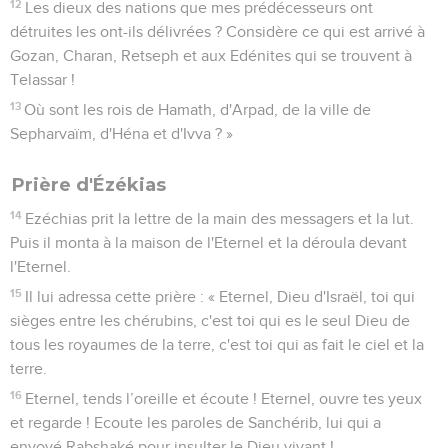
12
Les dieux des nations que mes prédécesseurs ont
détruites les ont-ils délivrées ? Considère ce qui est arrivé à
Gozan, Charan, Retseph et aux Edénites qui se trouvent à
Telassar !
13
Où sont les rois de Hamath, d'Arpad, de la ville de
Sepharvaïm, d'Héna et d'Ivva ? »
Prière d'Ézékias
14
Ezéchias prit la lettre de la main des messagers et la lut.
Puis il monta à la maison de l'Eternel et la déroula devant
l'Eternel.
15
Il lui adressa cette prière : « Eternel, Dieu d'Israël, toi qui
sièges entre les chérubins, c'est toi qui es le seul Dieu de
tous les royaumes de la terre, c'est toi qui as fait le ciel et la
terre.
16
Eternel, tends l’oreille et écoute ! Eternel, ouvre tes yeux
et regarde ! Ecoute les paroles de Sanchérib, lui qui a
envoyé Rabshaké pour insulter le Dieu vivant !