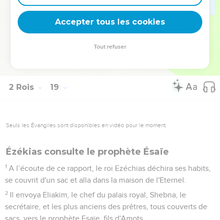
car le roi avait donné cet ordre : « Vous ne lui répondrez
pas. »
Accepter tous les cookies
37
Le chef du palais royal, Eliakim, fils de Hilkija, Shebna, le
secrétaire, et l'archiviste Joach, fils d'Asaph, vinrent trouver
Tout refuser
Ezéchias, les habits déchirés, et lui rapportèrent les paroles
de Rabshaké.
2 Rois
19
Seuls les Évangiles sont disponibles en vidéo pour le moment.
Ézékias consulte le prophète Ésaïe
1
A l’écoute de ce rapport, le roi Ezéchias déchira ses habits,
se couvrit d'un sac et alla dans la maison de l'Eternel.
2
Il envoya Eliakim, le chef du palais royal, Shebna, le
secrétaire, et les plus anciens des prêtres, tous couverts de
sacs, vers le prophète Esaïe, fils d'Amots.