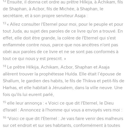
12
Ensuite, il donna cet ordre au prêtre Hilkija, à Achikam, fils
de Shaphan, à Acbor, fils de Michée, à Shaphan, le
secrétaire, et à son propre serviteur Asaja :
13
« Allez consulter l'Eternel pour moi, pour le peuple et pour
tout Juda, au sujet des paroles de ce livre qu'on a trouvé. En
effet, elle doit être grande, la colère de l'Eternel qui s'est
enflammée contre nous, parce que nos ancêtres n'ont pas
obéi aux paroles de ce livre et ne se sont pas conformés à
tout ce qui nous y est prescrit. »
14
Le prêtre Hilkija, Achikam, Acbor, Shaphan et Asaja
allèrent trouver la prophétesse Hulda. Elle était l’épouse de
Shallum, le gardien des habits, le fils de Thikva et petit-fils de
Harhas, et elle habitait à Jérusalem, dans la ville neuve. Une
fois qu'ils lui eurent parlé,
15
elle leur annonça : « Voici ce que dit l'Eternel, le Dieu
d'Israël : Annoncez à l'homme qui vous a envoyés vers moi :
16
‘Voici ce que dit l'Eternel : Je vais faire venir des malheurs
sur cet endroit et sur ses habitants, conformément à toutes