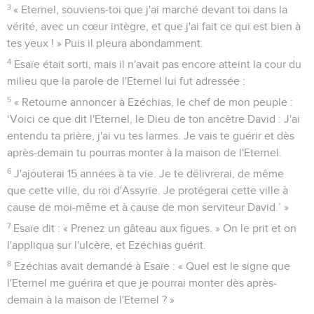
3
« Eternel, souviens-toi que j'ai marché devant toi dans la
vérité, avec un cœur intègre, et que j'ai fait ce qui est bien à
tes yeux ! » Puis il pleura abondamment.
4
Esaïe était sorti, mais il n'avait pas encore atteint la cour du
milieu que la parole de l'Eternel lui fut adressée :
5
« Retourne annoncer à Ezéchias, le chef de mon peuple :
‘Voici ce que dit l'Eternel, le Dieu de ton ancêtre David : J'ai
entendu ta prière, j'ai vu tes larmes. Je vais te guérir et dès
après-demain tu pourras monter à la maison de l'Eternel.
6
J'ajouterai 15 années à ta vie. Je te délivrerai, de même
que cette ville, du roi d'Assyrie. Je protégerai cette ville à
cause de moi-même et à cause de mon serviteur David.’ »
7
Esaïe dit : « Prenez un gâteau aux figues. » On le prit et on
l'appliqua sur l'ulcère, et Ezéchias guérit.
8
Ezéchias avait demandé à Esaïe : « Quel est le signe que
l'Eternel me guérira et que je pourrai monter dès après-
demain à la maison de l'Eternel ? »