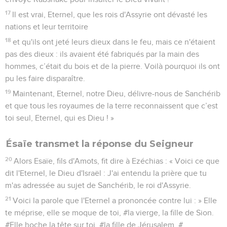
17
Il est vrai, Eternel, que les rois d'Assyrie ont dévasté les
nations et leur territoire
18
et qu'ils ont jeté leurs dieux dans le feu, mais ce n'étaient
pas des dieux : ils avaient été fabriqués par la main des
hommes, c’était du bois et de la pierre. Voilà pourquoi ils ont
pu les faire disparaître.
19
Maintenant, Eternel, notre Dieu, délivre-nous de Sanchérib
et que tous les royaumes de la terre reconnaissent que c’est
toi seul, Eternel, qui es Dieu ! »
Ésaïe transmet la réponse du Seigneur
20
Alors Esaïe, fils d'Amots, fit dire à Ezéchias : « Voici ce que
dit l'Eternel, le Dieu d'Israël : J'ai entendu la prière que tu
m'as adressée au sujet de Sanchérib, le roi d'Assyrie.
21
Voici la parole que l'Eternel a prononcée contre lui : » Elle
te méprise, elle se moque de toi, #la vierge, la fille de Sion.
#Elle hoche la tête sur toi, #la fille de Jérusalem. #