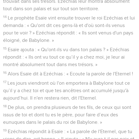
trouvait dans ses trésors. Ezéchias leur montra absolument
tout dans son palais et sur tout son territoire.
14
Le prophète Esaïe vint ensuite trouver le roi Ezéchias et lui
demanda : « Qu'ont dit ces gens-là et d'où sont-ils venus
pour te voir ? » Ezéchias répondit : « Ils sont venus d'un pays
éloigné, de Babylone. »
15
Esaïe ajouta : « Qu'ont-ils vu dans ton palais ? » Ezéchias
répondit : « Ils ont vu tout ce qu’il y a chez moi, je leur ai
montré absolument tout dans mes trésors. »
16
Alors Esaïe dit à Ezéchias : « Ecoute la parole de l'Eternel !
17
Les jours viendront où l'on emportera à Babylone tout ce
qu’il y a chez toi et que tes ancêtres ont accumulé jusqu'à
aujourd’hui. Il n'en restera rien, dit l'Eternel.
18
De plus, on prendra plusieurs de tes fils, de ceux qui sont
issus de toi et dont tu es le père, pour faire d’eux des
eunuques dans le palais du roi de Babylone. »
19
Ezéchias répondit à Esaïe : « La parole de l'Eternel, que tu
viens de dire, est bonne. » Il ajouta : « N'y aura-t-il pas paix et