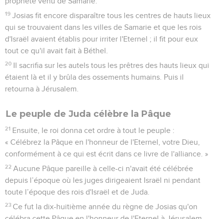
prophète venu de Samarie.
19
Josias fit encore disparaître tous les centres de hauts lieux
qui se trouvaient dans les villes de Samarie et que les rois
d'Israël avaient établis pour irriter l'Eternel ; il fit pour eux
tout ce qu'il avait fait à Béthel.
20
Il sacrifia sur les autels tous les prêtres des hauts lieux qui
étaient là et il y brûla des ossements humains. Puis il
retourna à Jérusalem.
Le peuple de Juda célèbre la Pâque
21
Ensuite, le roi donna cet ordre à tout le peuple :
« Célébrez la Pâque en l'honneur de l'Eternel, votre Dieu,
conformément à ce qui est écrit dans ce livre de l'alliance. »
22
Aucune Pâque pareille à celle-ci n'avait été célébrée
depuis l’époque où les juges dirigeaient Israël ni pendant
toute l’époque des rois d'Israël et de Juda.
23
Ce fut la dix-huitième année du règne de Josias qu'on
célébra cette Pâque en l'honneur de l'Eternel à Jérusalem.