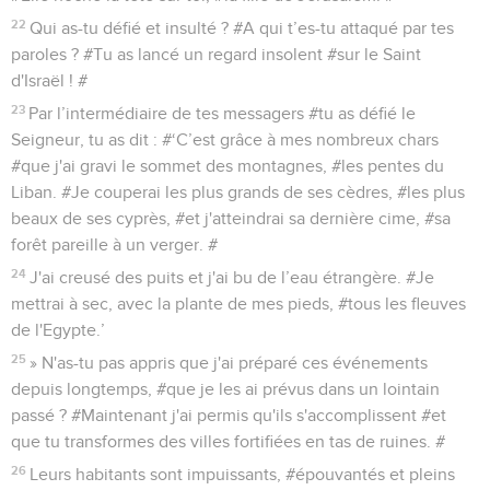
22
Qui as-tu défié et insulté ? #A qui t’es-tu attaqué par tes
paroles ? #Tu as lancé un regard insolent #sur le Saint
d'Israël ! #
23
Par l’intermédiaire de tes messagers #tu as défié le
Seigneur, tu as dit : #‘C’est grâce à mes nombreux chars
#que j'ai gravi le sommet des montagnes, #les pentes du
Liban. #Je couperai les plus grands de ses cèdres, #les plus
beaux de ses cyprès, #et j'atteindrai sa dernière cime, #sa
forêt pareille à un verger. #
24
J'ai creusé des puits et j'ai bu de l’eau étrangère. #Je
mettrai à sec, avec la plante de mes pieds, #tous les fleuves
de l'Egypte.’
25
» N'as-tu pas appris que j'ai préparé ces événements
depuis longtemps, #que je les ai prévus dans un lointain
passé ? #Maintenant j'ai permis qu'ils s'accomplissent #et
que tu transformes des villes fortifiées en tas de ruines. #
26
Leurs habitants sont impuissants, #épouvantés et pleins