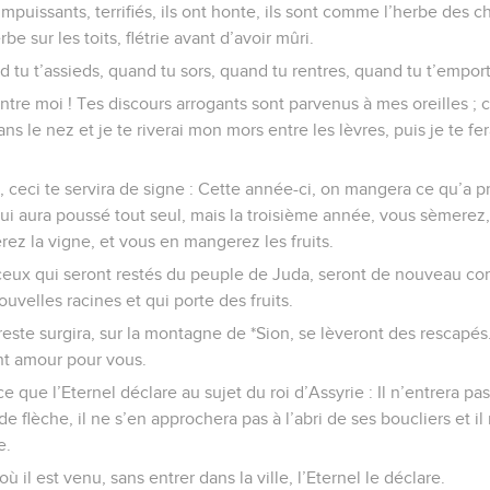
impuissants, terrifiés, ils ont honte, ils sont comme l’herbe des
be sur les toits, flétrie avant d’avoir mûri.
d tu t’assieds, quand tu sors, quand tu rentres, quand tu t’empor
ntre moi ! Tes discours arrogants sont parvenus à mes oreilles ; c
 le nez et je te riverai mon mors entre les lèvres, puis je te fer
, ceci te servira de signe : Cette année-ci, on mangera ce qu’a p
ui aura poussé tout seul, mais la troisième année, vous sèmerez
erez la vigne, et vous en mangerez les fruits.
, ceux qui seront restés du peuple de Juda, seront de nouveau c
uvelles racines et qui porte des fruits.
reste surgira, sur la montagne de *Sion, se lèveront des rescapés.
nt amour pour vous.
e que l’Eternel déclare au sujet du roi d’Assyrie : Il n’entrera pa
de flèche, il ne s’en approchera pas à l’abri de ses boucliers et i
e.
où il est venu, sans entrer dans la ville, l’Eternel le déclare.