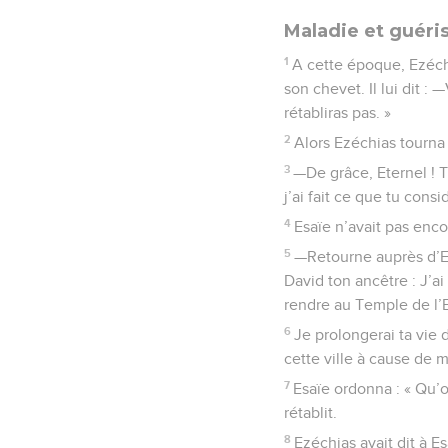
Maladie et guéri
1
A cette époque, Ezéchi
son chevet. Il lui dit : 
rétabliras pas. »
2
Alors Ezéchias tourna 
3
—De grâce, Eternel ! 
j’ai fait ce que tu con
4
Esaïe n’avait pas encor
5
—Retourne auprès d’Ezé
David ton ancêtre : J’ai
rendre au Temple de l’E
6
Je prolongerai ta vie d
cette ville à cause de 
7
Esaïe ordonna : « Qu’on
rétablit.
8
Ezéchias avait dit à E