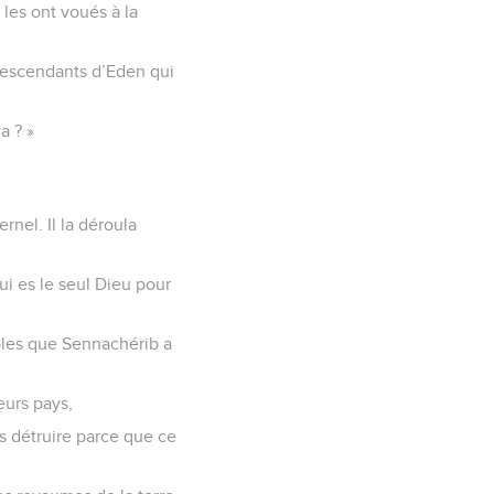
 les ont voués à la
 descendants d’Eden qui
a ? »
ernel. Il la déroula
qui es le seul Dieu pour
aroles que Sennachérib a
leurs pays,
es détruire parce que ce