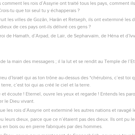
 comment les rois d’Assyrie ont traité tous les pays, comment ils
rois-tu que toi seul tu y échapperais ?
uit les villes de Gozân, Harân et Retseph, ils ont exterminé les
 dieux de ces pays ont-ils délivré ces gens ?
oi de Hamath, d’Arpad, de Laïr, de Sepharvaïm, de Héna et d’Ivv
e de la main des messagers ; il la lut et se rendit au Temple de l’Et
 Dieu d’Israël qui as ton trône au-dessus des *chérubins, c’est toi 
erre, c’est toi qui as créé le ciel et la terre.
lle et écoute ! Eternel, ouvre les yeux et regarde ! Entends les p
r le Dieu vivant.
, que les rois d’Assyrie ont exterminé les autres nations et ravagé 
feu leurs dieux, parce que ce n’étaient pas des dieux. Ils ont pu l
s en bois ou en pierre fabriqués par des hommes.