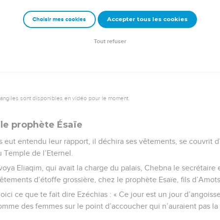
Accepter tous les cookies
Choisir mes cookies
Semeur Copyright © 1992, 1999 by Biblica, Inc.® Used by permission. All rights reserv
Tout refuser
vangiles sont disponibles en vidéo pour le moment.
 le prophète Ésaïe
s eut entendu leur rapport, il déchira ses vêtements, se couvrit d
u Temple de l’Eternel.
ya Eliaqim, qui avait la charge du palais, Chebna le secrétaire 
vêtements d’étoffe grossière, chez le prophète Esaïe, fils d’Amots
ci ce que te fait dire Ezéchias : « Ce jour est un jour d’angoiss
me des femmes sur le point d’accoucher qui n’auraient pas la 