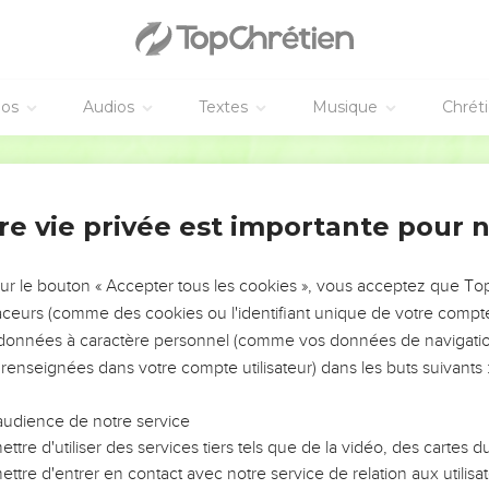
ersuader par Ezéchias de vous confier en l’Eternel, s’il vous dit 
lle ne tombera pas aux mains du roi d’Assyrie.
s ; car voici ce que vous propose le roi d’Assyrie : Faites la pa
 vous mangera les fruits de sa vigne et de son figuier, et chacun 
éos
Audios
Textes
Musique
Chrét
ienne vous emmener dans un pays pareil au vôtre, un pays où il y
Semeur
 oliviers, de l’huile et du miel. Ainsi vous vivrez et vous ne mou
rompe en vous disant : L’Eternel nous délivrera.
re vie privée est importante pour 
ations ont-ils délivré leur pays du roi d’Assyrie ?
 Hamath et d’Arpad ? Où sont les dieux de Sepharvaïm, de Héna et
sur le bouton « Accepter tous les cookies », vous acceptez que T
traceurs (comme des cookies ou l'identifiant unique de votre compte 
ces pays, quels sont ceux qui ont délivré leur pays pour que l’Et
s données à caractère personnel (comme vos données de navigatio
 renseignées dans votre compte utilisateur) dans les buts suivants 
lence et ne lui répondit pas un mot, car le roi avait donné cet ord
audience de notre service
ttre d'utiliser des services tiers tels que de la vidéo, des cartes
 Hilqiyahou, qui avait la charge du palais, Chebna, le secrétaire et
ttre d'entrer en contact avec notre service de relation aux utilisat
nt auprès d’Ezéchias, les vêtements déchirés, et lui rapportèrent 