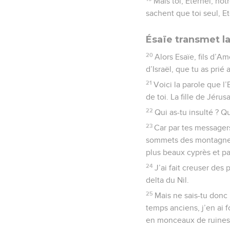
Mais toi, Eternel, no
sachent que toi seul, Et
Ésaïe transmet l
20
Alors Esaïe, fils d’A
d’Israël, que tu as prié
21
Voici la parole que l’
de toi. La fille de Jéru
22
Qui as-tu insulté ? Qu
23
Car par tes messagers
sommets des montagnes, 
plus beaux cyprès et pa
24
J’ai fait creuser des 
delta du Nil.
25
Mais ne sais-tu donc
temps anciens, j’en ai f
en monceaux de ruines d