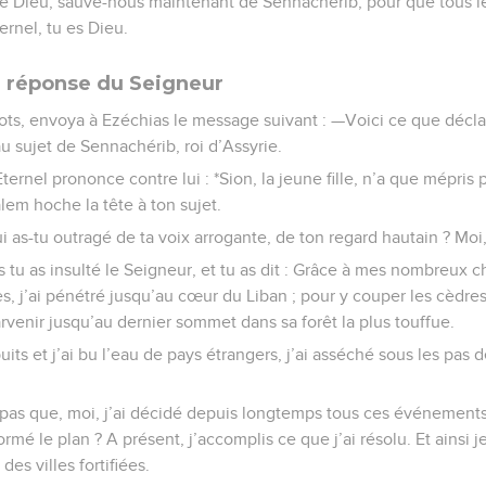
tre Dieu, sauve-nous maintenant de Sennachérib, pour que tous l
ernel, tu es Dieu.
a réponse du Seigneur
mots, envoya à Ezéchias le message suivant : —Voici ce que déclar
 au sujet de Sennachérib, roi d’Assyrie.
Eternel prononce contre lui : *Sion, la jeune fille, n’a que mépris
salem hoche la tête à ton sujet.
i as-tu outragé de ta voix arrogante, de ton regard hautain ? Moi, 
 tu as insulté le Seigneur, et tu as dit : Grâce à mes nombreux cha
j’ai pénétré jusqu’au cœur du Liban ; pour y couper les cèdres 
rvenir jusqu’au dernier sommet dans sa forêt la plus touffue.
puits et j’ai bu l’eau de pays étrangers, j’ai asséché sous les pas
 pas que, moi, j’ai décidé depuis longtemps tous ces événements,
ormé le plan ? A présent, j’accomplis ce que j’ai résolu. Et ainsi j
es villes fortifiées.