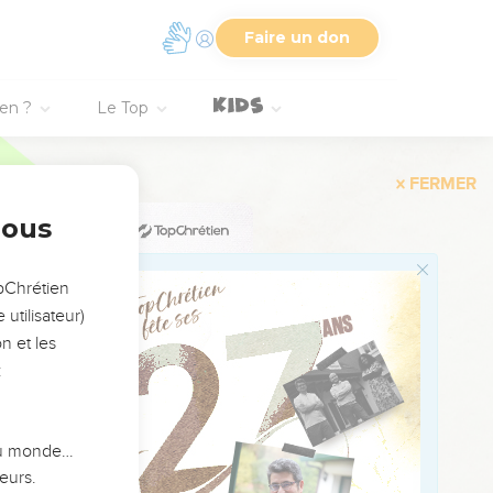
: Sûrement l’Eternel
Faire un don
ix avec moi, rendez-vous
boira de l’eau de son
ien ?
Le Top
 a du blé et du vin, du
rrez pas. N’écoutez donc
nous
 d’Ivva ? Ont-ils
opChrétien
utilisateur)
ernel délivre
n et les
:
re : Vous ne lui
 du monde…
 Yoah, fils d’Asaph,
eurs.
les paroles de l’aide de