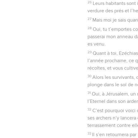
26
Leurs habitants sont 
verdure des prés et l’her
27
Mais moi je sais quan
28
Oui, tu t’emportes co
passerai mon anneau dans
es venu.
29
Quant à toi, Ezéchias
l’année prochaine, ce q
récoltes, et vous cultiv
30
Alors les survivants
plonge dans le sol de no
31
Oui, à Jérusalem, un 
l’Eternel dans son arde
32
C’est pourquoi voici c
ses archers n’y lancera 
terrassement contre ell
33
Il s’en retournera par 