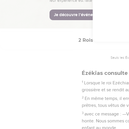
camp.
La Bible Du 
2 Rois
19
Seuls les É
Ézékias consulte
1
Lorsque le roi Ezéchia
grossière et se rendit a
2
En même temps, il envo
prêtres, tous vêtus de 
3
avec ce message : —Voi
honte. Nous sommes com
enfant au monde.