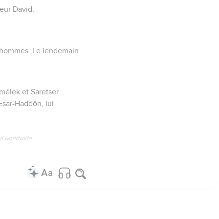
teur David.
000 hommes. Le lendemain
mmélek et Saretser
 Esar-Haddôn, lui
ed worldwide.