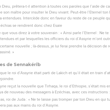
n Dieu, prêtera-t-il attention à toutes ces paroles que l’aide de c
 son maître pour insulter le Dieu vivant. Peut-être l’Eternel ton D
 a entendues. Intercède donc en faveur du reste de ce peuple qu
Ezéchias se rendirent donc chez Esaïe
e que vous direz à votre souverain : « Ainsi parle l’Eternel : Ne te 
tendues et par lesquelles les officiers du roi d’Assyrie m’ont out
 certaine nouvelle ; là-dessus, je lui ferai prendre la décision de
assiné. »
es de Sennakérib
ue le roi d’Assyrie était parti de Lakich et qu’il était en train d’a
ejoindre.
syrie reçut la nouvelle que Tirhaqa, le roi d’Ethiopie, s’était mi
voya de nouveau des messagers à Ezéchias, avec ces instructions :
, roi de Juda : « Ne te laisse pas tromper par ton Dieu en qui tu t
ra pas aux mains du roi d’Assyrie.