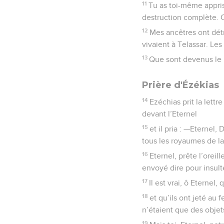
11
Tu as toi-même appris
destruction complète. C
12
Mes ancêtres ont détr
vivaient à Telassar. Les
13
Que sont devenus le r
Prière d'Ézékias
14
Ezéchias prit la lettr
devant l’Eternel
15
et il pria : —Eternel,
tous les royaumes de la t
16
Eternel, prête l’orei
envoyé dire pour insulte
17
Il est vrai, ô Eternel
18
et qu’ils ont jeté au 
n’étaient que des objet
19