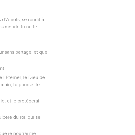
s d’Amots, se rendit à
as mourir, tu ne te
ur sans partage, et que
nt :
 l’Eternel, le Dieu de
emain, tu pourras te
ie, et je protégerai
ulcère du roi, qui se
 que je pourrai me