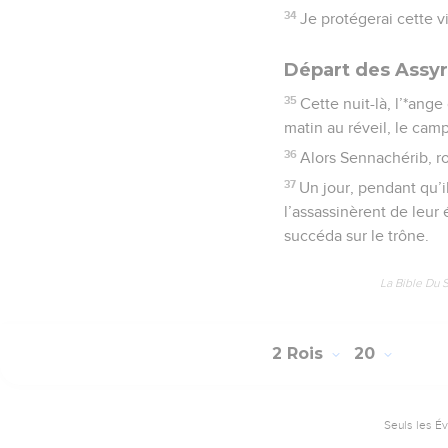
34
Je protégerai cette v
Départ des Assyr
35
Cette nuit-là, l’*ang
matin au réveil, le camp
36
Alors Sennachérib, roi
37
Un jour, pendant qu’i
l’assassinèrent de leur 
succéda sur le trône.
La Bible Du 
2 Rois
20
Seuls les É