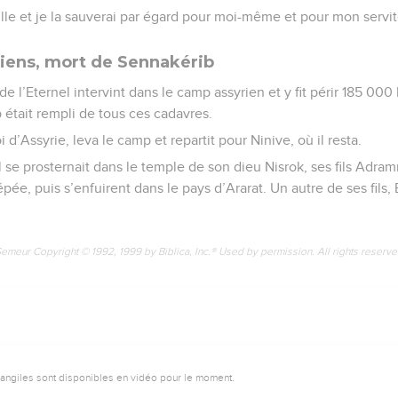
ille et je la sauverai par égard pour moi-même et pour mon servi
iens, mort de Sennakérib
e de l’Eternel intervint dans le camp assyrien et y fit périr 185 
 était rempli de tous ces cadavres.
 d’Assyrie, leva le camp et repartit pour Ninive, où il resta.
l se prosternait dans le temple de son dieu Nisrok, ses fils Adra
épée, puis s’enfuirent dans le pays d’Ararat. Un autre de ses fils,
Semeur Copyright © 1992, 1999 by Biblica, Inc.® Used by permission. All rights reserv
vangiles sont disponibles en vidéo pour le moment.