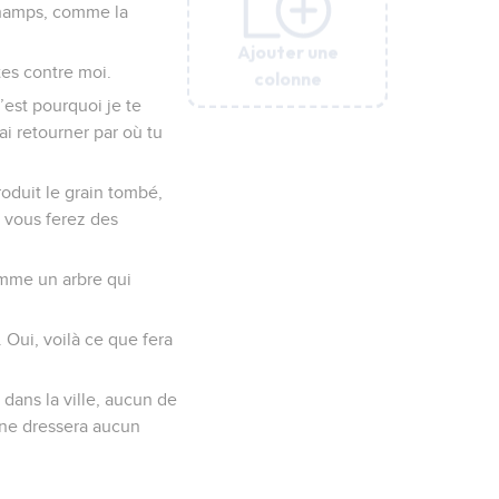
 champs, comme la
Ajouter une
Ajouter une
Ajouter une
Ajouter une
Ajouter une
Ajouter une
tes contre moi.
colonne
colonne
colonne
colonne
colonne
colonne
’est pourquoi je te
ai retourner par où tu
roduit le grain tombé,
, vous ferez des
omme un arbre qui
 Oui, voilà ce que fera
s dans la ville, aucun de
l ne dressera aucun