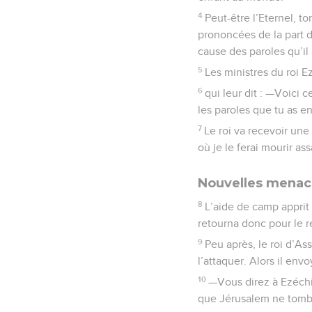
4
Peut-être l’Eternel, to
prononcées de la part de
cause des paroles qu’il
5
Les ministres du roi 
6
qui leur dit : —Voici c
les paroles que tu as en
7
Le roi va recevoir une
où je le ferai mourir ass
Nouvelles menac
8
L’aide de camp apprit q
retourna donc pour le r
9
Peu après, le roi d’As
l’attaquer. Alors il en
10
—Vous direz à Ezéchias
que Jérusalem ne tombe