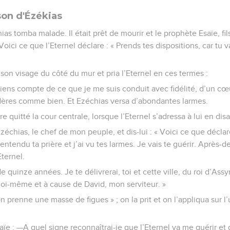
son d'Ézékias
as tomba malade. Il était prêt de mourir et le prophète Esaïe, fil
—Voici ce que l’Eternel déclare : « Prends tes dispositions, car tu v
son visage du côté du mur et pria l’Eternel en ces termes :
Tiens compte de ce que je me suis conduit avec fidélité, d’un cœ
sidères comme bien. Et Ezéchias versa d’abondantes larmes.
e quitté la cour centrale, lorsque l’Eternel s’adressa à lui en disa
chias, le chef de mon peuple, et dis-lui : « Voici ce que déclare
 entendu ta prière et j’ai vu tes larmes. Je vais te guérir. Après-d
ternel.
e quinze années. Je te délivrerai, toi et cette ville, du roi d’Assyr
moi-même et à cause de David, mon serviteur. »
 prenne une masse de figues » ; on la prit et on l’appliqua sur l’
saïe : —A quel signe reconnaîtrai-je que l’Eternel va me guérir et