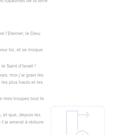
es royaumes de la terre
e l’Eternel, le Dieu
 pour toi, et se moque
le Saint d’Israël !
rs, moi j’ai gravi les
les plus hauts et les
 de mes troupes tout le
 et que, depuis les
e t’ai amené à réduire