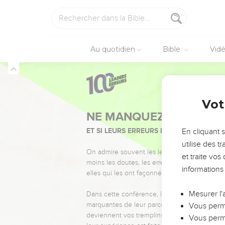
30
Ne vous laissez pas p
nous délivrera, cette vi
31
N’écoutez pas Ezéchia
à moi ! Alors chacun de
Au quotidien
Bible
Vid
puits,
32
en attendant que je v
pain et des vignes, des
pas Ezéchias ; il vous t
2 Rois
18
Vot
33
Les dieux des autres n
34
Où sont les dieux de
En cliquant 
délivré Samarie ?
utilise des 
35
De tous les dieux de 
et traite vo
Jérusalem ? »
informations
36
Le peuple garda le si
répondrez pas.
Mesurer l'
37
Vous perme
Alors Eliaqim, fils de
Vous perme
l’archiviste, retournère