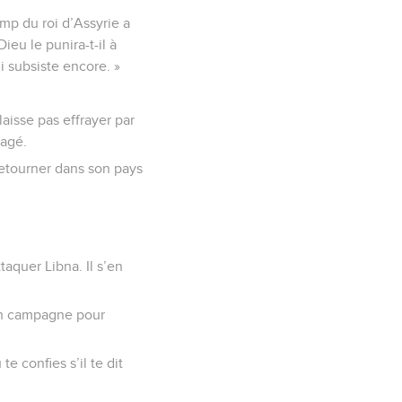
amp du roi d’Assyrie a
ieu le punira-t-il à
i subsiste encore. »
laisse pas effrayer par
ragé.
 retourner dans son pays
ttaquer Libna. Il s’en
s en campagne pour
e confies s’il te dit