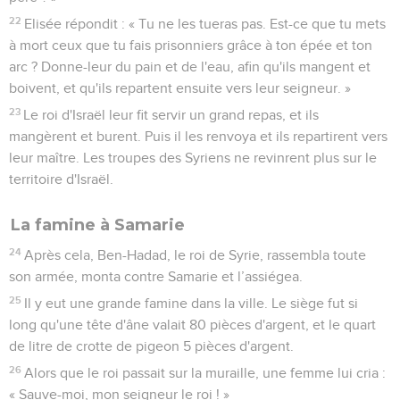
22
Elisée répondit : « Tu ne les tueras pas. Est-ce que tu mets
à mort ceux que tu fais prisonniers grâce à ton épée et ton
arc ? Donne-leur du pain et de l'eau, afin qu'ils mangent et
boivent, et qu'ils repartent ensuite vers leur seigneur. »
23
Le roi d'Israël leur fit servir un grand repas, et ils
mangèrent et burent. Puis il les renvoya et ils repartirent vers
leur maître. Les troupes des Syriens ne revinrent plus sur le
territoire d'Israël.
La famine à Samarie
24
Après cela, Ben-Hadad, le roi de Syrie, rassembla toute
son armée, monta contre Samarie et l’assiégea.
25
Il y eut une grande famine dans la ville. Le siège fut si
long qu'une tête d'âne valait 80 pièces d'argent, et le quart
de litre de crotte de pigeon 5 pièces d'argent.
26
Alors que le roi passait sur la muraille, une femme lui cria :
« Sauve-moi, mon seigneur le roi ! »