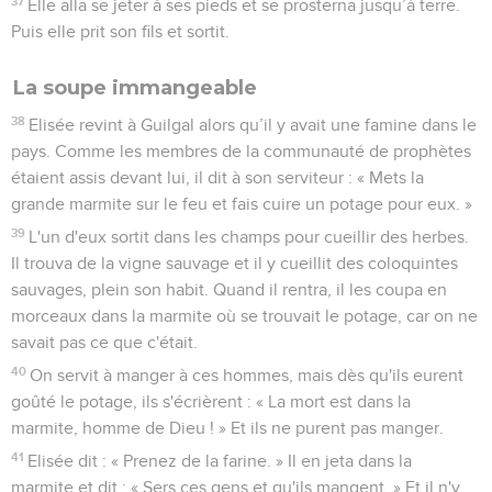
37
Elle alla se jeter à ses pieds et se prosterna jusqu’à terre.
Puis elle prit son fils et sortit.
La soupe immangeable
38
Elisée revint à Guilgal alors qu’il y avait une famine dans le
pays. Comme les membres de la communauté de prophètes
étaient assis devant lui, il dit à son serviteur : « Mets la
grande marmite sur le feu et fais cuire un potage pour eux. »
39
L'un d'eux sortit dans les champs pour cueillir des herbes.
Il trouva de la vigne sauvage et il y cueillit des coloquintes
sauvages, plein son habit. Quand il rentra, il les coupa en
morceaux dans la marmite où se trouvait le potage, car on ne
savait pas ce que c'était.
40
On servit à manger à ces hommes, mais dès qu'ils eurent
goûté le potage, ils s'écrièrent : « La mort est dans la
marmite, homme de Dieu ! » Et ils ne purent pas manger.
41
Elisée dit : « Prenez de la farine. » Il en jeta dans la
marmite et dit : « Sers ces gens et qu'ils mangent. » Et il n'y