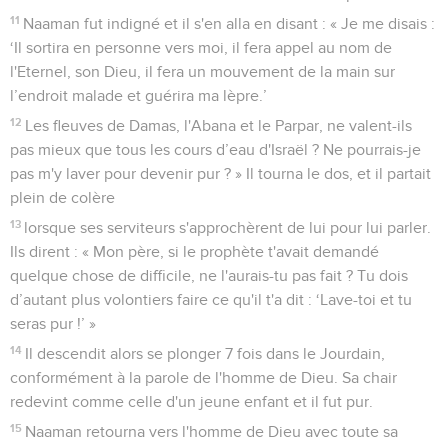
11
Naaman fut indigné et il s'en alla en disant : « Je me disais :
‘Il sortira en personne vers moi, il fera appel au nom de
l'Eternel, son Dieu, il fera un mouvement de la main sur
l’endroit malade et guérira ma lèpre.’
12
Les fleuves de Damas, l'Abana et le Parpar, ne valent-ils
pas mieux que tous les cours d’eau d'Israël ? Ne pourrais-je
pas m'y laver pour devenir pur ? » Il tourna le dos, et il partait
plein de colère
13
lorsque ses serviteurs s'approchèrent de lui pour lui parler.
Ils dirent : « Mon père, si le prophète t'avait demandé
quelque chose de difficile, ne l'aurais-tu pas fait ? Tu dois
d’autant plus volontiers faire ce qu'il t'a dit : ‘Lave-toi et tu
seras pur !’ »
14
Il descendit alors se plonger 7 fois dans le Jourdain,
conformément à la parole de l'homme de Dieu. Sa chair
redevint comme celle d'un jeune enfant et il fut pur.
15
Naaman retourna vers l'homme de Dieu avec toute sa