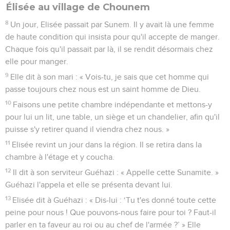
Élisée au village de Chounem
8
Un jour, Elisée passait par Sunem. Il y avait là une femme
de haute condition qui insista pour qu'il accepte de manger.
Chaque fois qu'il passait par là, il se rendit désormais chez
elle pour manger.
9
Elle dit à son mari : « Vois-tu, je sais que cet homme qui
passe toujours chez nous est un saint homme de Dieu.
10
Faisons une petite chambre indépendante et mettons-y
pour lui un lit, une table, un siège et un chandelier, afin qu'il
puisse s'y retirer quand il viendra chez nous. »
11
Elisée revint un jour dans la région. Il se retira dans la
chambre à l'étage et y coucha.
12
Il dit à son serviteur Guéhazi : « Appelle cette Sunamite. »
Guéhazi l'appela et elle se présenta devant lui.
13
Elisée dit à Guéhazi : « Dis-lui : ‘Tu t'es donné toute cette
peine pour nous ! Que pouvons-nous faire pour toi ? Faut-il
parler en ta faveur au roi ou au chef de l'armée ?’ » Elle