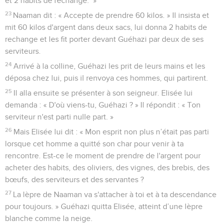
et 2 habits de rechange.’ »
23
Naaman dit : « Accepte de prendre 60 kilos. » Il insista et
mit 60 kilos d'argent dans deux sacs, lui donna 2 habits de
rechange et les fit porter devant Guéhazi par deux de ses
serviteurs.
24
Arrivé à la colline, Guéhazi les prit de leurs mains et les
déposa chez lui, puis il renvoya ces hommes, qui partirent.
25
Il alla ensuite se présenter à son seigneur. Elisée lui
demanda : « D'où viens-tu, Guéhazi ? » Il répondit : « Ton
serviteur n'est parti nulle part. »
26
Mais Elisée lui dit : « Mon esprit non plus n’était pas parti
lorsque cet homme a quitté son char pour venir à ta
rencontre. Est-ce le moment de prendre de l'argent pour
acheter des habits, des oliviers, des vignes, des brebis, des
bœufs, des serviteurs et des servantes ?
27
La lèpre de Naaman va s'attacher à toi et à ta descendance
pour toujours. » Guéhazi quitta Elisée, atteint d’une lèpre
blanche comme la neige.