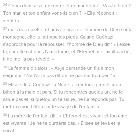
26
Cours donc à sa rencontre et demande-lui : ‘Vas-tu bien ?
Ton mari et ton enfant vont-ils bien ?’ » Elle répondit :
« Bien »,
27
mais dès qu'elle fut arrivée près de l'homme de Dieu sur la
montagne, elle lui attrapa les pieds. Quand Guéhazi
s'approcha pour la repousser, l'homme de Dieu dit : « Laisse-
la, car elle est dans l'amertume, et l'Eternel me l'avait caché,
il ne me l'a pas révélé. »
28
La femme dit alors : « Ai-je demandé un fils à mon
seigneur ? Ne t'ai-je pas dit de ne pas me tromper ? »
29
Elisée dit à Guéhazi : « Noue ta ceinture, prends mon
bâton à la main et pars. Si tu rencontres quelqu'un, ne le
salue pas et, si quelqu'un te salue, ne lui réponds pas. Tu
mettras mon bâton sur le visage de l'enfant. »
30
La mère de l'enfant dit : « L'Eternel est vivant et ton âme
est vivante ! Je ne te quitterai pas. » Elisée se leva et la
suivit.