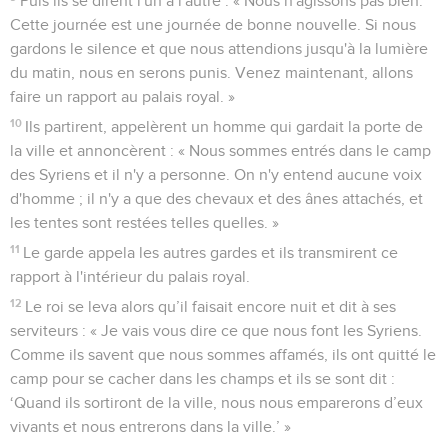
Puis ils se dirent l'un à l'autre : « Nous n'agissons pas bien.
Cette journée est une journée de bonne nouvelle. Si nous
gardons le silence et que nous attendions jusqu'à la lumière
du matin, nous en serons punis. Venez maintenant, allons
faire un rapport au palais royal. »
10
Ils partirent, appelèrent un homme qui gardait la porte de
la ville et annoncèrent : « Nous sommes entrés dans le camp
des Syriens et il n'y a personne. On n'y entend aucune voix
d'homme ; il n'y a que des chevaux et des ânes attachés, et
les tentes sont restées telles quelles. »
11
Le garde appela les autres gardes et ils transmirent ce
rapport à l'intérieur du palais royal.
12
Le roi se leva alors qu’il faisait encore nuit et dit à ses
serviteurs : « Je vais vous dire ce que nous font les Syriens.
Comme ils savent que nous sommes affamés, ils ont quitté le
camp pour se cacher dans les champs et ils se sont dit :
‘Quand ils sortiront de la ville, nous nous emparerons d’eux
vivants et nous entrerons dans la ville.’ »