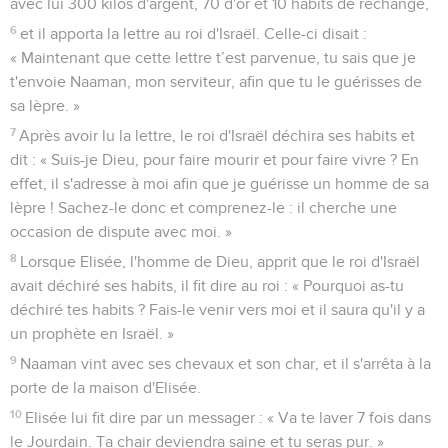
avec lui 300 kilos d'argent, 70 d'or et 10 habits de rechange,
6
et il apporta la lettre au roi d'Israël. Celle-ci disait :
« Maintenant que cette lettre t’est parvenue, tu sais que je
t'envoie Naaman, mon serviteur, afin que tu le guérisses de
sa lèpre. »
7
Après avoir lu la lettre, le roi d'Israël déchira ses habits et
dit : « Suis-je Dieu, pour faire mourir et pour faire vivre ? En
effet, il s'adresse à moi afin que je guérisse un homme de sa
lèpre ! Sachez-le donc et comprenez-le : il cherche une
occasion de dispute avec moi. »
8
Lorsque Elisée, l'homme de Dieu, apprit que le roi d'Israël
avait déchiré ses habits, il fit dire au roi : « Pourquoi as-tu
déchiré tes habits ? Fais-le venir vers moi et il saura qu'il y a
un prophète en Israël. »
9
Naaman vint avec ses chevaux et son char, et il s'arrêta à la
porte de la maison d'Elisée.
10
Elisée lui fit dire par un messager : « Va te laver 7 fois dans
le Jourdain. Ta chair deviendra saine et tu seras pur. »