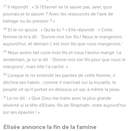
27
Il répondit : « Si l'Eternel ne te sauve pas, avec quoi
pourrais-je te sauver ? Avec les ressources de l'aire de
battage ou du pressoir ? »
28
Et le roi ajouta : « Qu'as-tu ? » Elle répondit : « Cette
femme-là m'a dit : ‘Donne-moi ton fils ! Nous le mangerons
aujourd'hui, et demain c’est mon fils que nous mangerons.’
29
Nous avons fait cuire mon fils et nous l'avons mangé. Le
lendemain, je lui ai dit : ‘Donne-moi ton fils pour que nous le
mangions’, mais elle l’a caché. »
30
Lorsque le roi entendit les paroles de cette femme, il
déchira ses habits ; comme il marchait sur la muraille, le
peuple vit qu'il portait en dessous un sac à même la peau.
31
Le roi dit : « Que Dieu me traite avec la plus grande
sévérité si la tête d'Elisée, fils de Shaphath, reste aujourd'hui
sur ses épaules ! »
Élisée annonce la fin de la famine