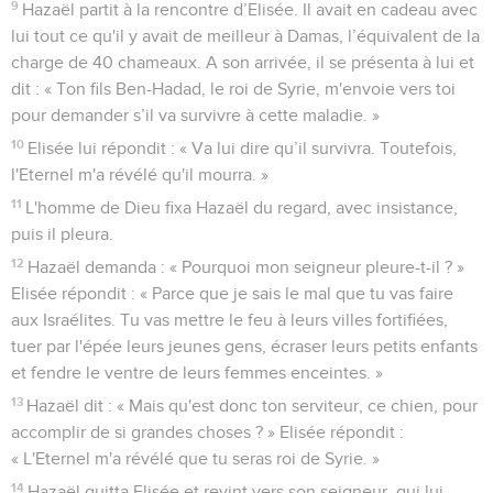
9
Hazaël partit à la rencontre d’Elisée. Il avait en cadeau avec
lui tout ce qu'il y avait de meilleur à Damas, l’équivalent de la
charge de 40 chameaux. A son arrivée, il se présenta à lui et
dit : « Ton fils Ben-Hadad, le roi de Syrie, m'envoie vers toi
pour demander s’il va survivre à cette maladie. »
10
Elisée lui répondit : « Va lui dire qu’il survivra. Toutefois,
l'Eternel m'a révélé qu'il mourra. »
11
L'homme de Dieu fixa Hazaël du regard, avec insistance,
puis il pleura.
12
Hazaël demanda : « Pourquoi mon seigneur pleure-t-il ? »
Elisée répondit : « Parce que je sais le mal que tu vas faire
aux Israélites. Tu vas mettre le feu à leurs villes fortifiées,
tuer par l'épée leurs jeunes gens, écraser leurs petits enfants
et fendre le ventre de leurs femmes enceintes. »
13
Hazaël dit : « Mais qu'est donc ton serviteur, ce chien, pour
accomplir de si grandes choses ? » Elisée répondit :
« L'Eternel m'a révélé que tu seras roi de Syrie. »
14
Hazaël quitta Elisée et revint vers son seigneur, qui lui