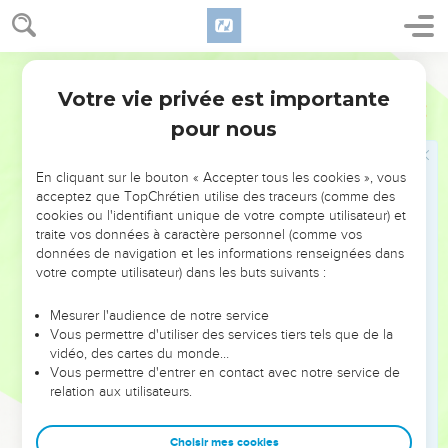
22
Ils se levèrent de bon matin et, quand le soleil brilla sur
l’eau, les Moabites virent en face d'eux l’eau rouge comme
Segond 21
du sang.
Votre vie privée est importante
23
2 Rois
3
Ils dirent : « C'est du sang ! Les rois se sont certainement
pour nous
combattus à coups d'épée et ils se sont entretués.
Maintenant, Moabites, au pillage ! »
En cliquant sur le bouton « Accepter tous les cookies », vous
24
Lorsqu’ils arrivèrent vers le camp d'Israël, les Israélites se
acceptez que TopChrétien utilise des traceurs (comme des
levèrent et frappèrent les Moabites, qui prirent la fuite
cookies ou l'identifiant unique de votre compte utilisateur) et
devant eux. Les Israélites pénétrèrent dans le pays de Moab
traite vos données à caractère personnel (comme vos
et battirent ce peuple.
données de navigation et les informations renseignées dans
votre compte utilisateur) dans les buts suivants :
25
Ils démolirent les villes, ils jetèrent chacun des pierres
dans tous les bons champs jusqu’à les en remplir, ils
Mesurer l'audience de notre service
bouchèrent toutes les sources d'eau et ils abattirent tous les
Vous permettre d'utiliser des services tiers tels que de la
vidéo, des cartes du monde…
bons arbres. Il ne resta plus que Kir-Haréseth et ses pierres,
Vous permettre d'entrer en contact avec notre service de
mais les soldats armés de frondes l'encerclèrent et la
relation aux utilisateurs.
battirent.
26
Voyant qu'il avait le dessous dans le combat, le roi de
Choisir mes cookies