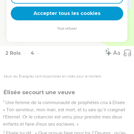
Moab prit avec lui 700 hommes armés d'épées pour se frayer
un passage jusqu'au roi d'Edom, mais ils n'y parvinrent pas.
Accepter tous les cookies
27
Il prit alors son fils aîné, celui qui devait devenir roi à sa
place, et l'offrit en holocauste sur la muraille. Les Israélites
Tout refuser
éprouvèrent alors un tel sentiment d’indignation qu’ils
s'éloignèrent du roi de Moab et retournèrent dans leur pays.
2 Rois
4
Seuls les Évangiles sont disponibles en vidéo pour le moment.
Élisée secourt une veuve
1
Une femme de la communauté de prophètes cria à Elisée :
« Ton serviteur, mon mari, est mort, et tu sais qu’il craignait
l'Eternel. Or le créancier est venu pour prendre mes deux
enfants et faire d'eux ses esclaves. »
2
Elisée lui dit : « Que puis-je faire pour toi ? Dis-moi : qu'as-