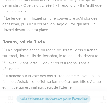
demanda : « Que t'a dit Elisée ? » Il répondit : « Il m'a dit que
tu survivrais. »
15
Le lendemain, Hazaël prit une couverture qu'il plongea
dans l'eau, puis il en couvrit le visage du roi, qui mourut.
Hazaël devint roi à sa place.
Joram, roi de Juda
16
La cinquième année du règne de Joram, le fils d'Achab,
sur Israël, Joram, fils de Josaphat, le roi de Juda, devint roi.
17
Il avait 32 ans lorsqu'il devint roi et il régna 8 ans à
Jérusalem.
18
Il marcha sur la voie des rois d'Israël comme l’avait fait la
famille d'Achab – en effet, sa femme était une fille d'Achab –
et il fit ce qui est mal aux yeux de l'Eternel.
19
Toutefois, l'Eternel ne voulut pas détruire Juda à cause de
son serviteur David. Il voulait respecter la promesse qu'il lui
Contenus
Versions
Commentaires
Strong
Dictionnaire
avait faite de lui donner toujours un successeur, ainsi qu’à