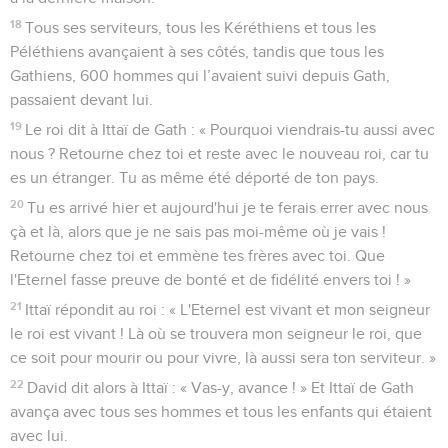
18
Tous ses serviteurs, tous les Kéréthiens et tous les
Péléthiens avançaient à ses côtés, tandis que tous les
Gathiens, 600 hommes qui l’avaient suivi depuis Gath,
passaient devant lui.
19
Le roi dit à Ittaï de Gath : « Pourquoi viendrais-tu aussi avec
nous ? Retourne chez toi et reste avec le nouveau roi, car tu
es un étranger. Tu as même été déporté de ton pays.
20
Tu es arrivé hier et aujourd'hui je te ferais errer avec nous
çà et là, alors que je ne sais pas moi-même où je vais !
Retourne chez toi et emmène tes frères avec toi. Que
l'Eternel fasse preuve de bonté et de fidélité envers toi ! »
21
Ittaï répondit au roi : « L'Eternel est vivant et mon seigneur
le roi est vivant ! Là où se trouvera mon seigneur le roi, que
ce soit pour mourir ou pour vivre, là aussi sera ton serviteur. »
22
David dit alors à Ittaï : « Vas-y, avance ! » Et Ittaï de Gath
avança avec tous ses hommes et tous les enfants qui étaient
avec lui.