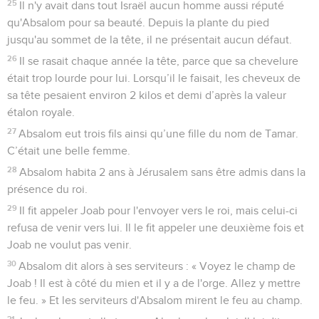
25
Il n'y avait dans tout Israël aucun homme aussi réputé
qu'Absalom pour sa beauté. Depuis la plante du pied
jusqu'au sommet de la tête, il ne présentait aucun défaut.
26
Il se rasait chaque année la tête, parce que sa chevelure
était trop lourde pour lui. Lorsqu’il le faisait, les cheveux de
sa tête pesaient environ 2 kilos et demi d’après la valeur
étalon royale.
27
Absalom eut trois fils ainsi qu’une fille du nom de Tamar.
C’était une belle femme.
28
Absalom habita 2 ans à Jérusalem sans être admis dans la
présence du roi.
29
Il fit appeler Joab pour l'envoyer vers le roi, mais celui-ci
refusa de venir vers lui. Il le fit appeler une deuxième fois et
Joab ne voulut pas venir.
30
Absalom dit alors à ses serviteurs : « Voyez le champ de
Joab ! Il est à côté du mien et il y a de l'orge. Allez y mettre
le feu. » Et les serviteurs d'Absalom mirent le feu au champ.
31