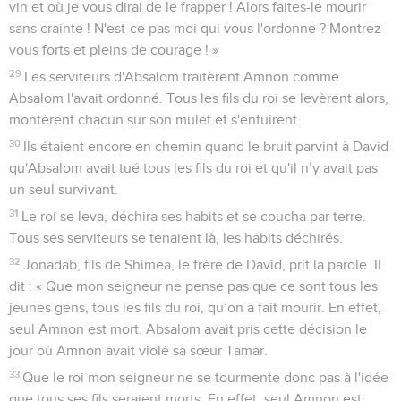
vin et où je vous dirai de le frapper ! Alors faites-le mourir
sans crainte ! N'est-ce pas moi qui vous l'ordonne ? Montrez-
vous forts et pleins de courage ! »
29
Les serviteurs d'Absalom traitèrent Amnon comme
Absalom l'avait ordonné. Tous les fils du roi se levèrent alors,
montèrent chacun sur son mulet et s'enfuirent.
30
Ils étaient encore en chemin quand le bruit parvint à David
qu'Absalom avait tué tous les fils du roi et qu'il n’y avait pas
un seul survivant.
31
Le roi se leva, déchira ses habits et se coucha par terre.
Tous ses serviteurs se tenaient là, les habits déchirés.
32
Jonadab, fils de Shimea, le frère de David, prit la parole. Il
dit : « Que mon seigneur ne pense pas que ce sont tous les
jeunes gens, tous les fils du roi, qu’on a fait mourir. En effet,
seul Amnon est mort. Absalom avait pris cette décision le
jour où Amnon avait violé sa sœur Tamar.
33
Que le roi mon seigneur ne se tourmente donc pas à l'idée
que tous ses fils seraient morts. En effet, seul Amnon est