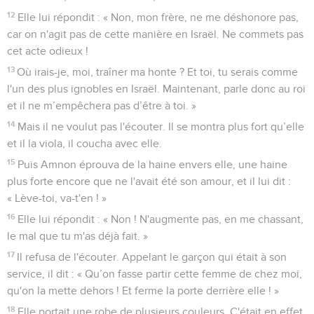
12
Elle lui répondit : « Non, mon frère, ne me déshonore pas,
car on n'agit pas de cette manière en Israël. Ne commets pas
cet acte odieux !
13
Où irais-je, moi, traîner ma honte ? Et toi, tu serais comme
l'un des plus ignobles en Israël. Maintenant, parle donc au roi
et il ne m’empêchera pas d’être à toi. »
14
Mais il ne voulut pas l'écouter. Il se montra plus fort qu’elle
et il la viola, il coucha avec elle.
15
Puis Amnon éprouva de la haine envers elle, une haine
plus forte encore que ne l'avait été son amour, et il lui dit :
« Lève-toi, va-t'en ! »
16
Elle lui répondit : « Non ! N'augmente pas, en me chassant,
le mal que tu m'as déjà fait. »
17
Il refusa de l'écouter. Appelant le garçon qui était à son
service, il dit : « Qu’on fasse partir cette femme de chez moi,
qu'on la mette dehors ! Et ferme la porte derrière elle ! »
18
Elle portait une robe de plusieurs couleurs. C'était en effet