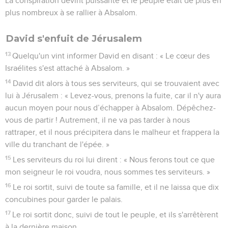
La conspiration devint puissante et le peuple était de plus en
plus nombreux à se rallier à Absalom.
David s'enfuit de Jérusalem
13
Quelqu'un vint informer David en disant : « Le cœur des
Israélites s'est attaché à Absalom. »
14
David dit alors à tous ses serviteurs, qui se trouvaient avec
lui à Jérusalem : « Levez-vous, prenons la fuite, car il n'y aura
aucun moyen pour nous d’échapper à Absalom. Dépêchez-
vous de partir ! Autrement, il ne va pas tarder à nous
rattraper, et il nous précipitera dans le malheur et frappera la
ville du tranchant de l'épée. »
15
Les serviteurs du roi lui dirent : « Nous ferons tout ce que
mon seigneur le roi voudra, nous sommes tes serviteurs. »
16
Le roi sortit, suivi de toute sa famille, et il ne laissa que dix
concubines pour garder le palais.
17
Le roi sortit donc, suivi de tout le peuple, et ils s'arrêtèrent
à la dernière maison.