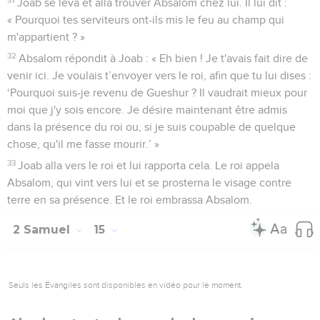
Joab se leva et alla trouver Absalom chez lui. Il lui dit :
« Pourquoi tes serviteurs ont-ils mis le feu au champ qui
m'appartient ? »
32
Absalom répondit à Joab : « Eh bien ! Je t'avais fait dire de
venir ici. Je voulais t’envoyer vers le roi, afin que tu lui dises :
‘Pourquoi suis-je revenu de Gueshur ? Il vaudrait mieux pour
moi que j'y sois encore. Je désire maintenant être admis
dans la présence du roi ou, si je suis coupable de quelque
chose, qu'il me fasse mourir.’ »
33
Joab alla vers le roi et lui rapporta cela. Le roi appela
Absalom, qui vint vers lui et se prosterna le visage contre
terre en sa présence. Et le roi embrassa Absalom.
2 Samuel
15
Seuls les Évangiles sont disponibles en vidéo pour le moment.