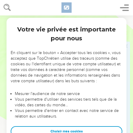
la muraille ?
21
Qui a tué Abimélec, le fils de Jerubbésheth ? C’est une
Segond 21
femme qui a lancé sur lui, du haut de la muraille, un morceau
de meule de moulin et il en est mort à Thébets ! Pourquoi
Votre vie privée est importante
2 Samuel
11
vous êtes-vous approchés de la muraille ?’Alors tu diras :
pour nous
‘Ton serviteur Urie le Hittite est mort aussi.’ »
22
Le messager partit et, à son arrivée, il rapporta à David
En cliquant sur le bouton « Accepter tous les cookies », vous
tout ce que Joab lui avait ordonné de dire.
acceptez que TopChrétien utilise des traceurs (comme des
cookies ou l'identifiant unique de votre compte utilisateur) et
23
Il dit à David : « Ces gens ont pris l'avantage sur nous. Ils
traite vos données à caractère personnel (comme vos
avaient fait une sortie contre nous dans la campagne et nous
données de navigation et les informations renseignées dans
les avons repoussés jusqu'à la porte de la ville.
votre compte utilisateur) dans les buts suivants :
24
Les archers ont tiré sur tes serviteurs du haut de la
Mesurer l'audience de notre service
muraille et plusieurs des serviteurs du roi ont été tués. Ton
Vous permettre d'utiliser des services tiers tels que de la
serviteur Urie le Hittite est mort aussi. »
vidéo, des cartes du monde…
Vous permettre d'entrer en contact avec notre service de
25
David dit au messager : « Voici ce que tu diras à Joab : ‘Ne
relation aux utilisateurs.
sois pas peiné de cette affaire, car l'épée dévore tantôt l'un,
tantôt l'autre. Renforce ton combat contre cette ville et
Choisir mes cookies