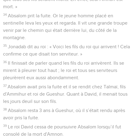
mort. »
34
Absalom prit la fuite. Or le jeune homme placé en
sentinelle leva les yeux et regarda. Il vit une grande troupe
venir par le chemin qui était derrière lui, du côté de la
montagne.
35
Jonadab dit au roi : « Voici les fils du roi qui arrivent ! Cela
confirme ce que disait ton serviteur. »
36
Il finissait de parler quand les fils du roi arrivèrent. Ils se
mirent à pleurer tout haut ; le roi et tous ses serviteurs
pleurèrent eux aussi abondamment.
37
Absalom avait pris la fuite et il se rendit chez Talmaï, fils
d'Ammihur et roi de Gueshur. Quant à David, il menait tous
les jours deuil sur son fils.
38
Absalom resta 3 ans à Gueshur, où il s’était rendu après
avoir pris la fuite.
39
Le roi David cessa de poursuivre Absalom lorsqu’il fut
consolé de la mort d'Amnon.