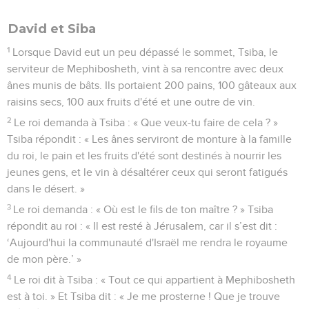
David et Siba
1
Lorsque David eut un peu dépassé le sommet, Tsiba, le
serviteur de Mephibosheth, vint à sa rencontre avec deux
ânes munis de bâts. Ils portaient 200 pains, 100 gâteaux aux
raisins secs, 100 aux fruits d'été et une outre de vin.
2
Le roi demanda à Tsiba : « Que veux-tu faire de cela ? »
Tsiba répondit : « Les ânes serviront de monture à la famille
du roi, le pain et les fruits d'été sont destinés à nourrir les
jeunes gens, et le vin à désaltérer ceux qui seront fatigués
dans le désert. »
3
Le roi demanda : « Où est le fils de ton maître ? » Tsiba
répondit au roi : « Il est resté à Jérusalem, car il s’est dit :
‘Aujourd'hui la communauté d'Israël me rendra le royaume
de mon père.’ »
4
Le roi dit à Tsiba : « Tout ce qui appartient à Mephibosheth
est à toi. » Et Tsiba dit : « Je me prosterne ! Que je trouve