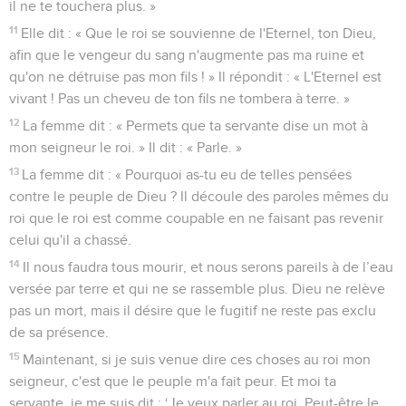
il ne te touchera plus. »
11
Elle dit : « Que le roi se souvienne de l'Eternel, ton Dieu,
afin que le vengeur du sang n'augmente pas ma ruine et
qu'on ne détruise pas mon fils ! » Il répondit : « L'Eternel est
vivant ! Pas un cheveu de ton fils ne tombera à terre. »
12
La femme dit : « Permets que ta servante dise un mot à
mon seigneur le roi. » Il dit : « Parle. »
13
La femme dit : « Pourquoi as-tu eu de telles pensées
contre le peuple de Dieu ? Il découle des paroles mêmes du
roi que le roi est comme coupable en ne faisant pas revenir
celui qu'il a chassé.
14
Il nous faudra tous mourir, et nous serons pareils à de l’eau
versée par terre et qui ne se rassemble plus. Dieu ne relève
pas un mort, mais il désire que le fugitif ne reste pas exclu
de sa présence.
15
Maintenant, si je suis venue dire ces choses au roi mon
seigneur, c'est que le peuple m'a fait peur. Et moi ta
servante, je me suis dit : ‘Je veux parler au roi. Peut-être le