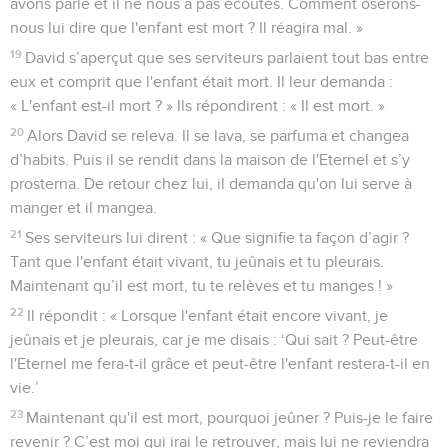
avons parlé et il ne nous a pas écoutés. Comment oserons-
nous lui dire que l'enfant est mort ? Il réagira mal. »
19
David s’aperçut que ses serviteurs parlaient tout bas entre
eux et comprit que l'enfant était mort. Il leur demanda :
« L'enfant est-il mort ? » Ils répondirent : « Il est mort. »
20
Alors David se releva. Il se lava, se parfuma et changea
d’habits. Puis il se rendit dans la maison de l'Eternel et s’y
prosterna. De retour chez lui, il demanda qu'on lui serve à
manger et il mangea.
21
Ses serviteurs lui dirent : « Que signifie ta façon d’agir ?
Tant que l'enfant était vivant, tu jeûnais et tu pleurais.
Maintenant qu’il est mort, tu te relèves et tu manges ! »
22
Il répondit : « Lorsque l'enfant était encore vivant, je
jeûnais et je pleurais, car je me disais : ‘Qui sait ? Peut-être
l'Eternel me fera-t-il grâce et peut-être l'enfant restera-t-il en
vie.’
23
Maintenant qu'il est mort, pourquoi jeûner ? Puis-je le faire
revenir ? C’est moi qui irai le retrouver, mais lui ne reviendra