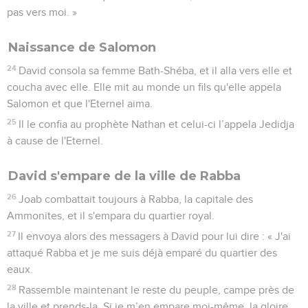
pas vers moi. »
Naissance de Salomon
24
David consola sa femme Bath-Shéba, et il alla vers elle et
coucha avec elle. Elle mit au monde un fils qu'elle appela
Salomon et que l'Eternel aima.
25
Il le confia au prophète Nathan et celui-ci l’appela Jedidja
à cause de l'Eternel.
David s'empare de la ville de Rabba
26
Joab combattait toujours à Rabba, la capitale des
Ammonites, et il s'empara du quartier royal.
27
Il envoya alors des messagers à David pour lui dire : « J'ai
attaqué Rabba et je me suis déjà emparé du quartier des
eaux.
28
Rassemble maintenant le reste du peuple, campe près de
la ville et prends-la. Si je m’en empare moi-même, la gloire