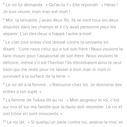
5
Le roi lui demanda : « Qu'as-tu ? » Elle répondit : « Hélas !
Je suis veuve, mon mari est mort !
6
Moi, ta servante, j’avais deux fils. Ils se sont tous les deux
disputés dans les champs et il n'y avait personne pour les
séparer. L'un des deux a frappé l'autre à mort.
7
Le clan tout entier s'est dressé contre ta servante en
disant : ‘Livre-nous celui qui a tué son frère ! Nous voulons le
faire mourir pour l’assassinat de son frère. Nous voulons le
détruire, même s’il est l'héritier !’Ils éteindraient ainsi le seul
tison qui me reste pour ne laisser à mon mari ni nom ni
survivant à la surface de la terre. »
8
Le roi dit à la femme : « Retourne chez toi. Je donnerai des
ordres à ton sujet. »
9
La femme de Tekoa dit au roi : « Mon seigneur le roi, c'est
sur moi et sur ma famille que la faute doit retomber. Le roi et
son trône en sont innocents. »
10
Le roi dit : « Si quelqu'un parle contre toi, amène-le-moi, et