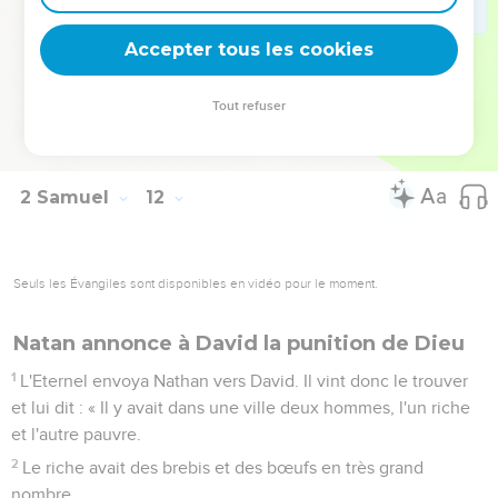
détruis-la.’Quant à toi, encourage-le ! »
26
La femme d'Urie apprit que son mari était mort et elle le
Accepter tous les cookies
pleura.
27
Quand sa période de deuil fut passée, David l'envoya
Tout refuser
chercher et l’accueillit chez lui. Elle devint sa femme et lui
donna un fils. Ce que David avait fait déplut à l'Eternel.
2 Samuel
12
Seuls les Évangiles sont disponibles en vidéo pour le moment.
Natan annonce à David la punition de Dieu
1
L'Eternel envoya Nathan vers David. Il vint donc le trouver
et lui dit : « Il y avait dans une ville deux hommes, l'un riche
et l'autre pauvre.
2
Le riche avait des brebis et des bœufs en très grand
nombre.