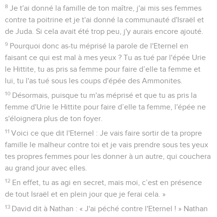
8
Je t'ai donné la famille de ton maître, j'ai mis ses femmes
contre ta poitrine et je t'ai donné la communauté d'Israël et
de Juda. Si cela avait été trop peu, j'y aurais encore ajouté.
9
Pourquoi donc as-tu méprisé la parole de l'Eternel en
faisant ce qui est mal à mes yeux ? Tu as tué par l'épée Urie
le Hittite, tu as pris sa femme pour faire d’elle ta femme et
lui, tu l'as tué sous les coups d'épée des Ammonites.
10
Désormais, puisque tu m'as méprisé et que tu as pris la
femme d'Urie le Hittite pour faire d’elle ta femme, l'épée ne
s'éloignera plus de ton foyer.
11
Voici ce que dit l'Eternel : Je vais faire sortir de ta propre
famille le malheur contre toi et je vais prendre sous tes yeux
tes propres femmes pour les donner à un autre, qui couchera
au grand jour avec elles.
12
En effet, tu as agi en secret, mais moi, c’est en présence
de tout Israël et en plein jour que je ferai cela. »
13
David dit à Nathan : « J'ai péché contre l'Eternel ! » Nathan