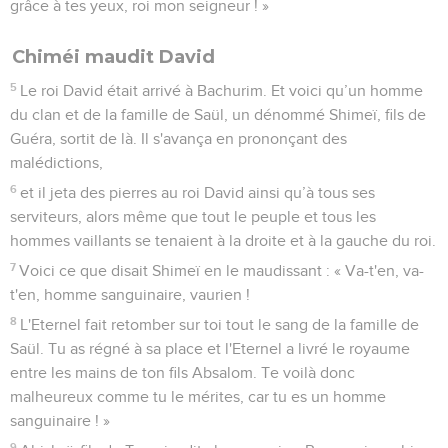
grâce à tes yeux, roi mon seigneur ! »
Chiméi maudit David
5
Le roi David était arrivé à Bachurim. Et voici qu’un homme
du clan et de la famille de Saül, un dénommé Shimeï, fils de
Guéra, sortit de là. Il s'avança en prononçant des
malédictions,
6
et il jeta des pierres au roi David ainsi qu’à tous ses
serviteurs, alors même que tout le peuple et tous les
hommes vaillants se tenaient à la droite et à la gauche du roi.
7
Voici ce que disait Shimeï en le maudissant : « Va-t'en, va-
t'en, homme sanguinaire, vaurien !
8
L'Eternel fait retomber sur toi tout le sang de la famille de
Saül. Tu as régné à sa place et l'Eternel a livré le royaume
entre les mains de ton fils Absalom. Te voilà donc
malheureux comme tu le mérites, car tu es un homme
sanguinaire ! »
9