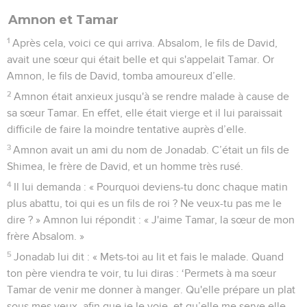
Amnon et Tamar
1
Après cela, voici ce qui arriva. Absalom, le fils de David,
avait une sœur qui était belle et qui s'appelait Tamar. Or
Amnon, le fils de David, tomba amoureux d’elle.
2
Amnon était anxieux jusqu'à se rendre malade à cause de
sa sœur Tamar. En effet, elle était vierge et il lui paraissait
difficile de faire la moindre tentative auprès d’elle.
3
Amnon avait un ami du nom de Jonadab. C’était un fils de
Shimea, le frère de David, et un homme très rusé.
4
Il lui demanda : « Pourquoi deviens-tu donc chaque matin
plus abattu, toi qui es un fils de roi ? Ne veux-tu pas me le
dire ? » Amnon lui répondit : « J'aime Tamar, la sœur de mon
frère Absalom. »
5
Jonadab lui dit : « Mets-toi au lit et fais le malade. Quand
ton père viendra te voir, tu lui diras : ‘Permets à ma sœur
Tamar de venir me donner à manger. Qu'elle prépare un plat
sous mes yeux, afin que je le voie, et qu’elle me serve elle-