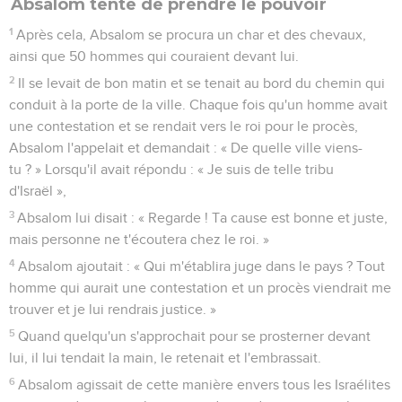
Absalom tente de prendre le pouvoir
1
Après cela, Absalom se procura un char et des chevaux,
ainsi que 50 hommes qui couraient devant lui.
2
Il se levait de bon matin et se tenait au bord du chemin qui
conduit à la porte de la ville. Chaque fois qu'un homme avait
une contestation et se rendait vers le roi pour le procès,
Absalom l'appelait et demandait : « De quelle ville viens-
tu ? » Lorsqu'il avait répondu : « Je suis de telle tribu
d'Israël »,
3
Absalom lui disait : « Regarde ! Ta cause est bonne et juste,
mais personne ne t'écoutera chez le roi. »
4
Absalom ajoutait : « Qui m'établira juge dans le pays ? Tout
homme qui aurait une contestation et un procès viendrait me
trouver et je lui rendrais justice. »
5
Quand quelqu'un s'approchait pour se prosterner devant
lui, il lui tendait la main, le retenait et l'embrassait.
6
Absalom agissait de cette manière envers tous les Israélites