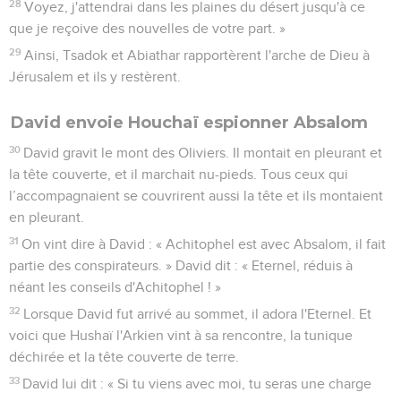
28
Voyez, j'attendrai dans les plaines du désert jusqu'à ce
que je reçoive des nouvelles de votre part. »
29
Ainsi, Tsadok et Abiathar rapportèrent l'arche de Dieu à
Jérusalem et ils y restèrent.
David envoie Houchaï espionner Absalom
30
David gravit le mont des Oliviers. Il montait en pleurant et
la tête couverte, et il marchait nu-pieds. Tous ceux qui
l’accompagnaient se couvrirent aussi la tête et ils montaient
en pleurant.
31
On vint dire à David : « Achitophel est avec Absalom, il fait
partie des conspirateurs. » David dit : « Eternel, réduis à
néant les conseils d'Achitophel ! »
32
Lorsque David fut arrivé au sommet, il adora l'Eternel. Et
voici que Hushaï l'Arkien vint à sa rencontre, la tunique
déchirée et la tête couverte de terre.
33
David lui dit : « Si tu viens avec moi, tu seras une charge