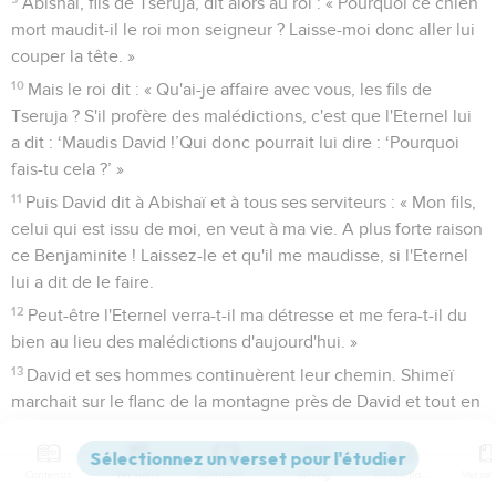
Abishaï, fils de Tseruja, dit alors au roi : « Pourquoi ce chien
mort maudit-il le roi mon seigneur ? Laisse-moi donc aller lui
couper la tête. »
10
Mais le roi dit : « Qu'ai-je affaire avec vous, les fils de
Tseruja ? S'il profère des malédictions, c'est que l'Eternel lui
a dit : ‘Maudis David !’Qui donc pourrait lui dire : ‘Pourquoi
fais-tu cela ?’ »
11
Puis David dit à Abishaï et à tous ses serviteurs : « Mon fils,
celui qui est issu de moi, en veut à ma vie. A plus forte raison
ce Benjaminite ! Laissez-le et qu'il me maudisse, si l'Eternel
lui a dit de le faire.
12
Peut-être l'Eternel verra-t-il ma détresse et me fera-t-il du
bien au lieu des malédictions d'aujourd'hui. »
13
David et ses hommes continuèrent leur chemin. Shimeï
marchait sur le flanc de la montagne près de David et tout en
marchant il le maudissait, jetait des pierres contre lui et
faisait voler la poussière.
Contenus
Versions
Commentaires
Strong
Dictionnaire
14
Le roi et tout le peuple qui était avec lui arrivèrent épuisés