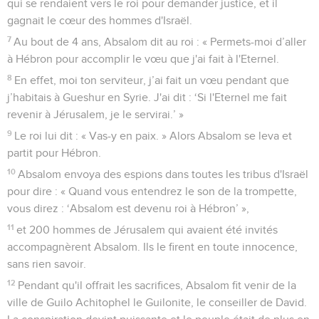
qui se rendaient vers le roi pour demander justice, et il
gagnait le cœur des hommes d'Israël.
7
Au bout de 4 ans, Absalom dit au roi : « Permets-moi d’aller
à Hébron pour accomplir le vœu que j'ai fait à l'Eternel.
8
En effet, moi ton serviteur, j’ai fait un vœu pendant que
j’habitais à Gueshur en Syrie. J'ai dit : ‘Si l'Eternel me fait
revenir à Jérusalem, je le servirai.’ »
9
Le roi lui dit : « Vas-y en paix. » Alors Absalom se leva et
partit pour Hébron.
10
Absalom envoya des espions dans toutes les tribus d'Israël
pour dire : « Quand vous entendrez le son de la trompette,
vous direz : ‘Absalom est devenu roi à Hébron’ »,
11
et 200 hommes de Jérusalem qui avaient été invités
accompagnèrent Absalom. Ils le firent en toute innocence,
sans rien savoir.
12
Pendant qu'il offrait les sacrifices, Absalom fit venir de la
ville de Guilo Achitophel le Guilonite, le conseiller de David.