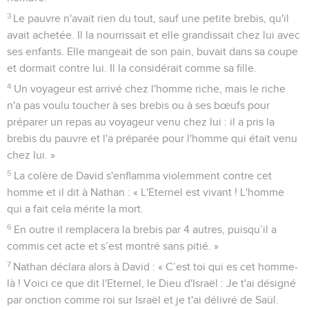
3
Le pauvre n'avait rien du tout, sauf une petite brebis, qu'il
avait achetée. Il la nourrissait et elle grandissait chez lui avec
ses enfants. Elle mangeait de son pain, buvait dans sa coupe
et dormait contre lui. Il la considérait comme sa fille.
4
Un voyageur est arrivé chez l'homme riche, mais le riche
n'a pas voulu toucher à ses brebis ou à ses bœufs pour
préparer un repas au voyageur venu chez lui : il a pris la
brebis du pauvre et l'a préparée pour l'homme qui était venu
chez lui. »
5
La colère de David s'enflamma violemment contre cet
homme et il dit à Nathan : « L'Eternel est vivant ! L'homme
qui a fait cela mérite la mort.
6
En outre il remplacera la brebis par 4 autres, puisqu’il a
commis cet acte et s’est montré sans pitié. »
7
Nathan déclara alors à David : « C’est toi qui es cet homme-
là ! Voici ce que dit l'Eternel, le Dieu d'Israël : Je t'ai désigné
par onction comme roi sur Israël et je t'ai délivré de Saül.