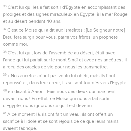
36
C'est lui qui les a fait sortir d'Egypte en accomplissant des
prodiges et des signes miraculeux en Egypte, à la mer Rouge
et au désert pendant 40 ans.
37
C'est ce Moïse qui a dit aux Israélites : [Le Seigneur notre]
Dieu fera surgir pour vous, parmi vos frères, un prophète
comme moi.
38
C'est lui qui, lors de l'assemblée au désert, était avec
l'ange qui lui parlait sur le mont Sinaï et avec nos ancêtres ; il
a reçu des oracles de vie pour nous les transmettre.
39
» Nos ancêtres n’ont pas voulu lui obéir, mais ils l’ont
repoussé et, dans leur cœur, ils se sont tournés vers l'Egypte
40
en disant à Aaron : Fais-nous des dieux qui marchent
devant nous ! En effet, ce Moïse qui nous a fait sortir
d'Egypte, nous ignorons ce qu'il est devenu.
41
A ce moment-là, ils ont fait un veau, ils ont offert un
sacrifice à l'idole et se sont réjouis de ce que leurs mains
avaient fabriqué.