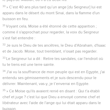
30
» C’est 40 ans plus tard qu’un ange [du Seigneur] lui est
apparu dans le désert du mont Sinaï, dans la flamme d'un
buisson en feu.
31
Voyant cela, Moïse a été étonné de cette apparition ;
comme il s'approchait pour regarder, la voix du Seigneur
s’est fait entendre :
32
Je suis le Dieu de tes ancêtres, le Dieu d'Abraham, d'Isaac
et de Jacob. Moïse, tout tremblant, n'osait pas regarder.
33
Le Seigneur lui a dit : Retire tes sandales, car l'endroit où
tu te tiens est une terre sainte.
34
J'ai vu la souffrance de mon peuple qui est en Egypte, j'ai
entendu ses gémissements et je suis descendu pour le
délivrer. Maintenant, vas-y, je t’enverrai en Egypte.
35
» Ce Moïse qu'ils avaient renié en disant : Qui t'a établi
chef et juge ? c'est lui que Dieu a envoyé comme chef et
libérateur avec l'aide de l'ange qui lui était apparu dans le
buisson.