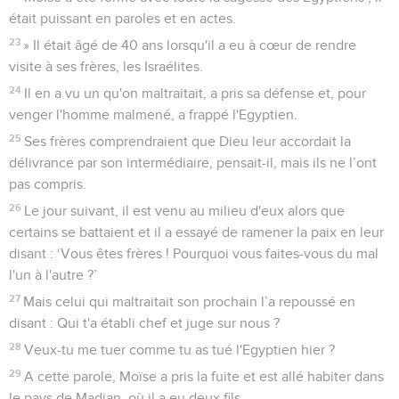
était puissant en paroles et en actes.
23
» Il était âgé de 40 ans lorsqu'il a eu à cœur de rendre
visite à ses frères, les Israélites.
24
Il en a vu un qu'on maltraitait, a pris sa défense et, pour
venger l'homme malmené, a frappé l'Egyptien.
25
Ses frères comprendraient que Dieu leur accordait la
délivrance par son intermédiaire, pensait-il, mais ils ne l’ont
pas compris.
26
Le jour suivant, il est venu au milieu d'eux alors que
certains se battaient et il a essayé de ramener la paix en leur
disant : ‘Vous êtes frères ! Pourquoi vous faites-vous du mal
l'un à l'autre ?’
27
Mais celui qui maltraitait son prochain l’a repoussé en
disant : Qui t'a établi chef et juge sur nous ?
28
Veux-tu me tuer comme tu as tué l'Egyptien hier ?
29
A cette parole, Moïse a pris la fuite et est allé habiter dans
le pays de Madian, où il a eu deux fils.