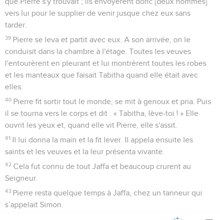
que Pierre s'y trouvait ; ils envoyèrent donc [deux hommes]
vers lui pour le supplier de venir jusque chez eux sans
tarder.
39
Pierre se leva et partit avec eux. A son arrivée, on le
conduisit dans la chambre à l'étage. Toutes les veuves
l'entourèrent en pleurant et lui montrèrent toutes les robes
et les manteaux que faisait Tabitha quand elle était avec
elles.
40
Pierre fit sortir tout le monde, se mit à genoux et pria. Puis
il se tourna vers le corps et dit : « Tabitha, lève-toi ! » Elle
ouvrit les yeux et, quand elle vit Pierre, elle s'assit.
41
Il lui donna la main et la fit lever. Il appela ensuite les
saints et les veuves et la leur présenta vivante.
42
Cela fut connu de tout Jaffa et beaucoup crurent au
Seigneur.
43
Pierre resta quelque temps à Jaffa, chez un tanneur qui
s’appelait Simon.