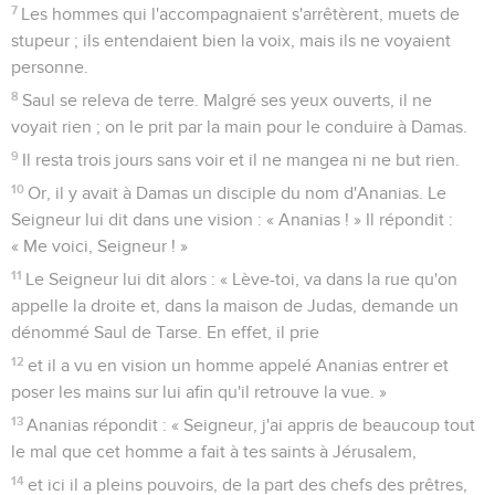
7
Les hommes qui l'accompagnaient s'arrêtèrent, muets de
stupeur ; ils entendaient bien la voix, mais ils ne voyaient
personne.
8
Saul se releva de terre. Malgré ses yeux ouverts, il ne
voyait rien ; on le prit par la main pour le conduire à Damas.
9
Il resta trois jours sans voir et il ne mangea ni ne but rien.
10
Or, il y avait à Damas un disciple du nom d'Ananias. Le
Seigneur lui dit dans une vision : « Ananias ! » Il répondit :
« Me voici, Seigneur ! »
11
Le Seigneur lui dit alors : « Lève-toi, va dans la rue qu'on
appelle la droite et, dans la maison de Judas, demande un
dénommé Saul de Tarse. En effet, il prie
12
et il a vu en vision un homme appelé Ananias entrer et
poser les mains sur lui afin qu'il retrouve la vue. »
13
Ananias répondit : « Seigneur, j'ai appris de beaucoup tout
le mal que cet homme a fait à tes saints à Jérusalem,
14
et ici il a pleins pouvoirs, de la part des chefs des prêtres,