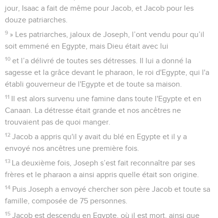
jour, Isaac a fait de même pour Jacob, et Jacob pour les
douze patriarches.
9
» Les patriarches, jaloux de Joseph, l’ont vendu pour qu’il
soit emmené en Egypte, mais Dieu était avec lui
10
et l’a délivré de toutes ses détresses. Il lui a donné la
sagesse et la grâce devant le pharaon, le roi d'Egypte, qui l'a
établi gouverneur de l'Egypte et de toute sa maison.
11
Il est alors survenu une famine dans toute l'Egypte et en
Canaan. La détresse était grande et nos ancêtres ne
trouvaient pas de quoi manger.
12
Jacob a appris qu'il y avait du blé en Egypte et il y a
envoyé nos ancêtres une première fois.
13
La deuxième fois, Joseph s’est fait reconnaître par ses
frères et le pharaon a ainsi appris quelle était son origine.
14
Puis Joseph a envoyé chercher son père Jacob et toute sa
famille, composée de 75 personnes.
15
Jacob est descendu en Egypte, où il est mort, ainsi que