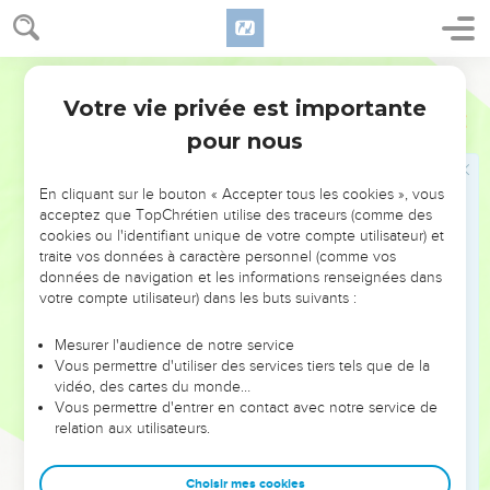
L'arrestation d'Étienne
8
Etienne, plein de foi et de puissance, accomplissait des
prodiges et de grands signes miraculeux parmi le peuple.
Segond 21
9
Quelques membres de la synagogue appelée « synagogue
Votre vie privée est importante
Actes
6
des affranchis », des Cyrénéens, des Alexandrins et des Juifs
pour nous
de Cilicie et d'Asie se mirent à discuter avec lui ;
10
mais ils ne pouvaient pas résister à la sagesse et à l'Esprit
En cliquant sur le bouton « Accepter tous les cookies », vous
qui inspiraient ses paroles.
acceptez que TopChrétien utilise des traceurs (comme des
cookies ou l'identifiant unique de votre compte utilisateur) et
11
Alors ils soudoyèrent des hommes qui dirent : « Nous
traite vos données à caractère personnel (comme vos
l'avons entendu proférer des paroles blasphématoires envers
données de navigation et les informations renseignées dans
Moïse et envers Dieu. »
votre compte utilisateur) dans les buts suivants :
12
Ils ameutèrent le peuple, les anciens et les spécialistes de
Mesurer l'audience de notre service
la loi, puis ils se jetèrent sur lui, l'arrêtèrent et l'emmenèrent
Vous permettre d'utiliser des services tiers tels que de la
au sanhédrin.
vidéo, des cartes du monde…
Vous permettre d'entrer en contact avec notre service de
13
Ils présentèrent de faux témoins qui dirent : « Cet homme
relation aux utilisateurs.
ne cesse de proférer des paroles [blasphématoires] contre le
lieu saint et contre la loi ;
Choisir mes cookies