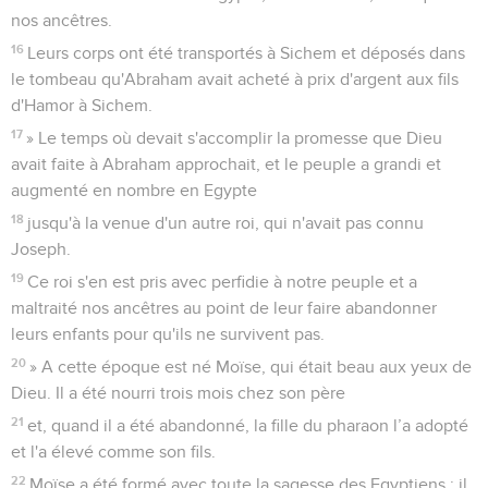
nos ancêtres.
16
Leurs corps ont été transportés à Sichem et déposés dans
le tombeau qu'Abraham avait acheté à prix d'argent aux fils
d'Hamor à Sichem.
17
» Le temps où devait s'accomplir la promesse que Dieu
avait faite à Abraham approchait, et le peuple a grandi et
augmenté en nombre en Egypte
18
jusqu'à la venue d'un autre roi, qui n'avait pas connu
Joseph.
19
Ce roi s'en est pris avec perfidie à notre peuple et a
maltraité nos ancêtres au point de leur faire abandonner
leurs enfants pour qu'ils ne survivent pas.
20
» A cette époque est né Moïse, qui était beau aux yeux de
Dieu. Il a été nourri trois mois chez son père
21
et, quand il a été abandonné, la fille du pharaon l’a adopté
et l'a élevé comme son fils.
22
Moïse a été formé avec toute la sagesse des Egyptiens ; il