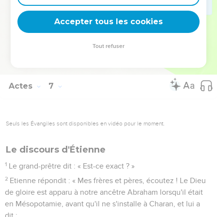
14
nous l'avons entendu dire que Jésus, ce Nazaréen,
détruira ce lieu et changera les coutumes que Moïse nous a
Accepter tous les cookies
transmises. »
15
Tous ceux qui siégeaient au sanhédrin avaient les regards
Tout refuser
fixés sur Etienne ; ils virent que son visage était comme celui
d'un ange.
Actes
7
Seuls les Évangiles sont disponibles en vidéo pour le moment.
Le discours d'Étienne
1
Le grand-prêtre dit : « Est-ce exact ? »
2
Etienne répondit : « Mes frères et pères, écoutez ! Le Dieu
de gloire est apparu à notre ancêtre Abraham lorsqu'il était
en Mésopotamie, avant qu'il ne s'installe à Charan, et lui a
dit :