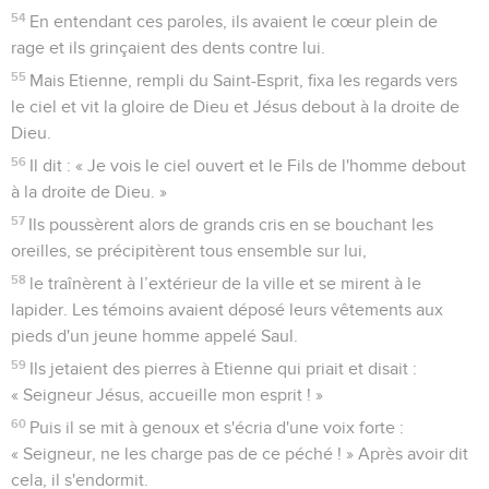
54
En entendant ces paroles, ils avaient le cœur plein de
rage et ils grinçaient des dents contre lui.
55
Mais Etienne, rempli du Saint-Esprit, fixa les regards vers
le ciel et vit la gloire de Dieu et Jésus debout à la droite de
Dieu.
56
Il dit : « Je vois le ciel ouvert et le Fils de l'homme debout
à la droite de Dieu. »
57
Ils poussèrent alors de grands cris en se bouchant les
oreilles, se précipitèrent tous ensemble sur lui,
58
le traînèrent à l’extérieur de la ville et se mirent à le
lapider. Les témoins avaient déposé leurs vêtements aux
pieds d'un jeune homme appelé Saul.
59
Ils jetaient des pierres à Etienne qui priait et disait :
« Seigneur Jésus, accueille mon esprit ! »
60
Puis il se mit à genoux et s'écria d'une voix forte :
« Seigneur, ne les charge pas de ce péché ! » Après avoir dit
cela, il s'endormit.