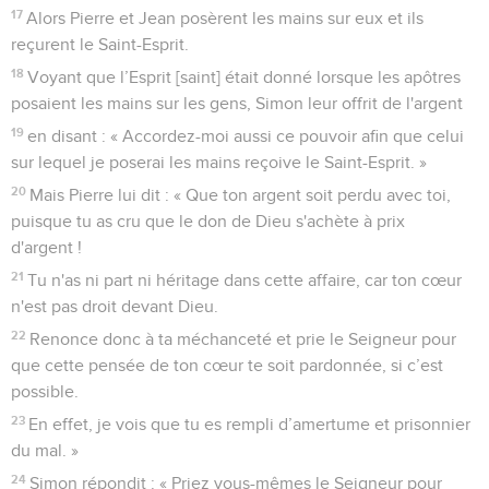
17
Alors Pierre et Jean posèrent les mains sur eux et ils
reçurent le Saint-Esprit.
18
Voyant que l’Esprit [saint] était donné lorsque les apôtres
posaient les mains sur les gens, Simon leur offrit de l'argent
19
en disant : « Accordez-moi aussi ce pouvoir afin que celui
sur lequel je poserai les mains reçoive le Saint-Esprit. »
20
Mais Pierre lui dit : « Que ton argent soit perdu avec toi,
puisque tu as cru que le don de Dieu s'achète à prix
d'argent !
21
Tu n'as ni part ni héritage dans cette affaire, car ton cœur
n'est pas droit devant Dieu.
22
Renonce donc à ta méchanceté et prie le Seigneur pour
que cette pensée de ton cœur te soit pardonnée, si c’est
possible.
23
En effet, je vois que tu es rempli d’amertume et prisonnier
du mal. »
24
Simon répondit : « Priez vous-mêmes le Seigneur pour