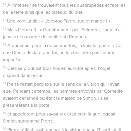
12
A l'intérieur se trouvaient tous les quadrupèdes et reptiles
de la terre ainsi que les oiseaux du ciel.
13
Une voix lui dit : « Lève-toi, Pierre, tue et mange ! »
14
Mais Pierre dit : « Certainement pas, Seigneur, car je n'ai
jamais rien mangé de souillé ni d'impur. »
15
A nouveau, pour la deuxième fois, la voix lui parla : « Ce
que Dieu a déclaré pur, toi, ne le considère pas comme
impur ! »
16
Cela se produisit trois fois et, aussitôt après, l'objet
disparut dans le ciel.
17
Pierre restait perplexe sur le sens de la vision qu'il avait
eue. Pendant ce temps, les hommes envoyés par Corneille
avaient demandé où était la maison de Simon. Ils se
présentèrent à la porte
18
et appelèrent pour savoir si c'était bien là que logeait
Simon, surnommé Pierre.
19
Pierre réfléchissait encore à la vision quand l'Esprit lui dit :