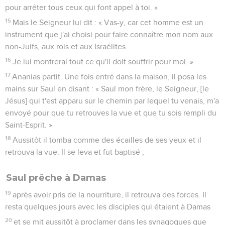
pour arrêter tous ceux qui font appel à toi. »
15
Mais le Seigneur lui dit : « Vas-y, car cet homme est un
instrument que j'ai choisi pour faire connaître mon nom aux
non-Juifs, aux rois et aux Israélites.
16
Je lui montrerai tout ce qu'il doit souffrir pour moi. »
17
Ananias partit. Une fois entré dans la maison, il posa les
mains sur Saul en disant : « Saul mon frère, le Seigneur, [le
Jésus] qui t'est apparu sur le chemin par lequel tu venais, m'a
envoyé pour que tu retrouves la vue et que tu sois rempli du
Saint-Esprit. »
18
Aussitôt il tomba comme des écailles de ses yeux et il
retrouva la vue. Il se leva et fut baptisé ;
Saul prêche à Damas
19
après avoir pris de la nourriture, il retrouva des forces. Il
resta quelques jours avec les disciples qui étaient à Damas
20
et se mit aussitôt à proclamer dans les synagogues que