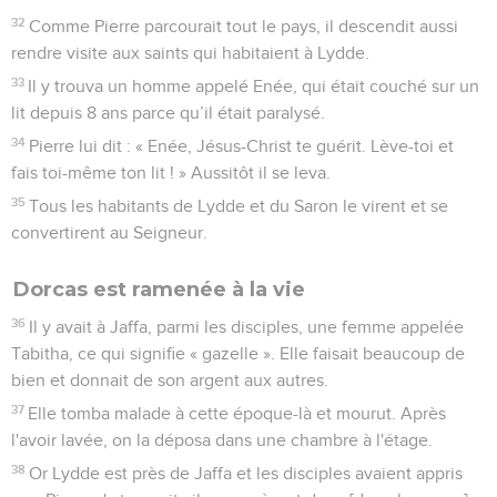
32
Comme Pierre parcourait tout le pays, il descendit aussi
rendre visite aux saints qui habitaient à Lydde.
33
Il y trouva un homme appelé Enée, qui était couché sur un
lit depuis 8 ans parce qu’il était paralysé.
34
Pierre lui dit : « Enée, Jésus-Christ te guérit. Lève-toi et
fais toi-même ton lit ! » Aussitôt il se leva.
35
Tous les habitants de Lydde et du Saron le virent et se
convertirent au Seigneur.
Dorcas est ramenée à la vie
36
Il y avait à Jaffa, parmi les disciples, une femme appelée
Tabitha, ce qui signifie « gazelle ». Elle faisait beaucoup de
bien et donnait de son argent aux autres.
37
Elle tomba malade à cette époque-là et mourut. Après
l'avoir lavée, on la déposa dans une chambre à l'étage.
38
Or Lydde est près de Jaffa et les disciples avaient appris