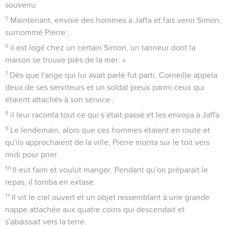
souvenu.
5
Maintenant, envoie des hommes à Jaffa et fais venir Simon,
surnommé Pierre ;
6
il est logé chez un certain Simon, un tanneur dont la
maison se trouve près de la mer. »
7
Dès que l'ange qui lui avait parlé fut parti, Corneille appela
deux de ses serviteurs et un soldat pieux parmi ceux qui
étaient attachés à son service ;
8
il leur raconta tout ce qui s’était passé et les envoya à Jaffa.
9
Le lendemain, alors que ces hommes étaient en route et
qu'ils approchaient de la ville, Pierre monta sur le toit vers
midi pour prier.
10
Il eut faim et voulut manger. Pendant qu'on préparait le
repas, il tomba en extase.
11
Il vit le ciel ouvert et un objet ressemblant à une grande
nappe attachée aux quatre coins qui descendait et
s'abaissait vers la terre.