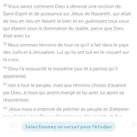
38
Vous savez comment Dieu a déversé une onction de
Saint-Esprit et de puissance sur Jésus de Nazareth, qui allait
de lieu en lieu en faisant le bien et en guérissant tous ceux
qui étaient sous la domination du diable, parce que Dieu
était avec lui.
39
Nous sommes témoins de tout ce qu'il a fait dans le pays
des Juifs et à Jérusalem. Lui qu’ils ont tué en le clouant sur
la croix,
40
Dieu l'a ressuscité le troisième jour et a permis qu’il
apparaisse,
41
non à tout le peuple, mais aux témoins choisis d'avance
par Dieu, à nous qui avons mangé et bu avec lui après sa
résurrection.
42
Jésus nous a ordonné de prêcher au peuple et d'attester
que c'est lui que Dieu a désigné juge des vivants et des
morts.
Contenus
Versions
Commentaires
Strong
Dictionnaire
43
Tous les prophètes rendent de lui le témoignage que