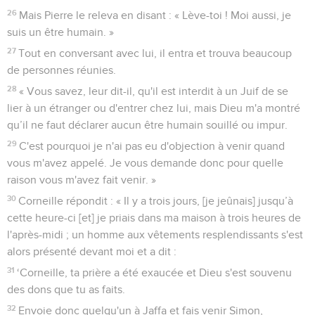
26
Mais Pierre le releva en disant : « Lève-toi ! Moi aussi, je
suis un être humain. »
27
Tout en conversant avec lui, il entra et trouva beaucoup
de personnes réunies.
28
« Vous savez, leur dit-il, qu'il est interdit à un Juif de se
lier à un étranger ou d'entrer chez lui, mais Dieu m'a montré
qu’il ne faut déclarer aucun être humain souillé ou impur.
29
C'est pourquoi je n'ai pas eu d'objection à venir quand
vous m'avez appelé. Je vous demande donc pour quelle
raison vous m'avez fait venir. »
30
Corneille répondit : « Il y a trois jours, [je jeûnais] jusqu’à
cette heure-ci [et] je priais dans ma maison à trois heures de
l'après-midi ; un homme aux vêtements resplendissants s'est
alors présenté devant moi et a dit :
31
‘Corneille, ta prière a été exaucée et Dieu s'est souvenu
des dons que tu as faits.
32
Envoie donc quelqu'un à Jaffa et fais venir Simon,