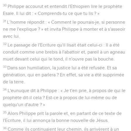
30
Philippe accourut et entendit l'Ethiopien lire le prophète
Esaïe. Il lui dit : « Comprends-tu ce que tu lis ? »
31
L’homme répondit : « Comment le pourrais-je, si personne
ne me l'explique ? » et invita Philippe à monter et à s'asseoir
avec lui.
32
Le passage de l'Ecriture qu'il lisait était celui-ci : Il a été
conduit comme une brebis à l'abattoir et, pareil à un agneau
muet devant celui qui le tond, il n'ouvre pas la bouche.
33
Dans son humiliation, la justice lui a été refusée. Et sa
génération, qui en parlera ? En effet, sa vie a été supprimée
de la terre.
34
L'eunuque dit à Philippe : « Je t'en prie, à propos de qui le
prophète dit-il cela ? Est-ce à propos de lui-même ou de
quelqu'un d'autre ? »
35
Alors Philippe prit la parole et, en partant de ce texte de
l'Ecriture, il lui annonça la bonne nouvelle de Jésus.
36
Comme ils continuaient leur chemin, ils arrivèrent à un