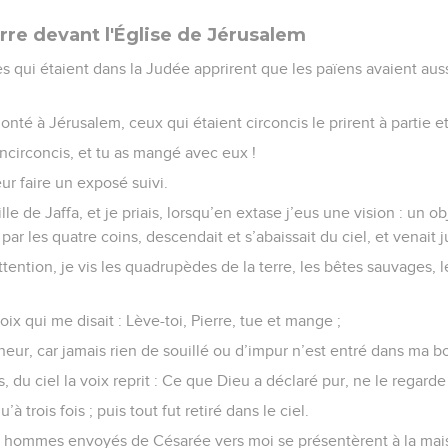
rre devant l'Église de Jérusalem
res qui étaient dans la Judée apprirent que les païens avaient aus
onté à Jérusalem, ceux qui étaient circoncis le prirent à partie et
ncirconcis, et tu as mangé avec eux !
eur faire un exposé suivi.
 ville de Jaffa, et je priais, lorsqu’en extase j’eus une vision : un 
r les quatre coins, descendait et s’abaissait du ciel, et venait 
tention, je vis les quadrupèdes de la terre, les bêtes sauvages, le
ix qui me disait : Lève-toi, Pierre, tue et mange ;
gneur, car jamais rien de souillé ou d’impur n’est entré dans ma 
s, du ciel la voix reprit : Ce que Dieu a déclaré pur, ne le regar
’à trois fois ; puis tout fut retiré dans le ciel.
rois hommes envoyés de Césarée vers moi se présentèrent à la mai