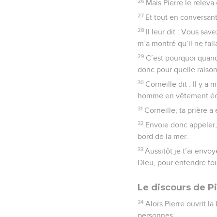
26
Mais Pierre le releva 
27
Et tout en conversant
28
Il leur dit : Vous sav
m’a montré qu’il ne fall
29
C’est pourquoi quand
donc pour quelle raison
30
Corneille dit : Il y 
homme en vêtement écla
31
Corneille, ta prière 
32
Envoie donc appeler, 
bord de la mer.
33
Aussitôt je t’ai envo
Dieu, pour entendre tou
Le discours de Pi
34
Alors Pierre ouvrit la
personnes,