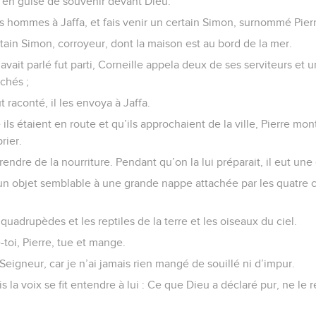
en guise de souvenir devant Dieu.
 hommes à Jaffa, et fais venir un certain Simon, surnommé Pierr
rtain Simon, corroyeur, dont la maison est au bord de la mer.
 avait parlé fut parti, Corneille appela deux de ses serviteurs et 
achés ;
ut raconté, il les envoya à Jaffa.
s étaient en route et qu’ils approchaient de la ville, Pierre monta
rier.
prendre de la nourriture. Pendant qu’on la lui préparait, il eut une
et un objet semblable à une grande nappe attachée par les quatre 
;
es quadrupèdes et les reptiles de la terre et les oiseaux du ciel.
e-toi, Pierre, tue et mange.
 Seigneur, car je n’ai jamais rien mangé de souillé ni d’impur.
is la voix se fit entendre à lui : Ce que Dieu a déclaré pur, ne l