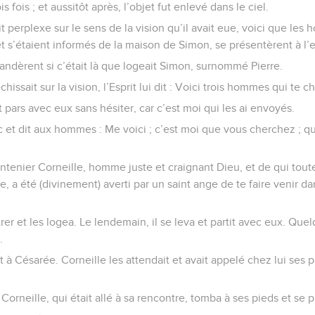
is fois ; et aussitôt après, l’objet fut enlevé dans le ciel.
t perplexe sur le sens de la vision qu’il avait eue, voici que le
t s’étaient informés de la maison de Simon, se présentèrent à l’e
andèrent si c’était là que logeait Simon, surnommé Pierre.
hissait sur la vision, l’Esprit lui dit : Voici trois hommes qui te c
t pars avec eux sans hésiter, car c’est moi qui les ai envoyés.
 et dit aux hommes : Me voici ; c’est moi que vous cherchez ; qu
centenier Corneille, homme juste et craignant Dieu, et de qui toute
 a été (divinement) averti par un saint ange de te faire venir da
ntrer et les logea. Le lendemain, il se leva et partit avec eux. Qu
.
ant à Césarée. Corneille les attendait et avait appelé chez lui ses 
 Corneille, qui était allé à sa rencontre, tomba à ses pieds et se 