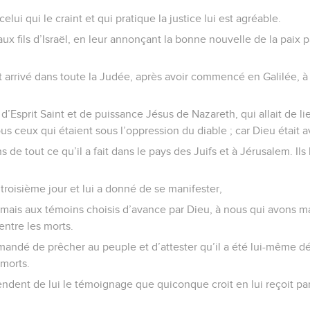
elui qui le craint et qui pratique la justice lui est agréable.
aux fils d’Israël, en leur annonçant la bonne nouvelle de la paix p
.
 arrivé dans toute la Judée, après avoir commencé en Galilée, à
’Esprit Saint et de puissance Jésus de Nazareth, qui allait de lie
us ceux qui étaient sous l’oppression du diable ; car Dieu était av
e tout ce qu’il a fait dans le pays des Juifs et à Jérusalem. Ils l
e troisième jour et lui a donné de se manifester,
 mais aux témoins choisis d’avance par Dieu, à nous qui avons m
entre les morts.
andé de prêcher au peuple et d’attester qu’il a été lui-même 
 morts.
endent de lui le témoignage que quiconque croit en lui reçoit p