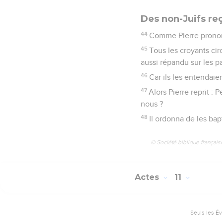
Des non-Juifs reç
44
Comme Pierre prononç
45
Tous les croyants cir
aussi répandu sur les p
46
Car ils les entendaie
47
Alors Pierre reprit :
nous ?
48
Il ordonna de les bap
© Société biblique français
Actes
11
Seuls les É