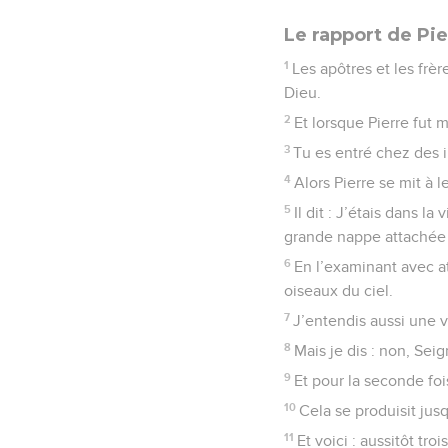
Le rapport de Pie
1
Les apôtres et les frè
Dieu.
2
Et lorsque Pierre fut m
3
Tu es entré chez des i
4
Alors Pierre se mit à l
5
Il dit : J’étais dans la
grande nappe attachée pa
6
En l’examinant avec at
oiseaux du ciel.
7
J’entendis aussi une vo
8
Mais je dis : non, Sei
9
Et pour la seconde foi
10
Cela se produisit jusqu
11
Et voici : aussitôt t