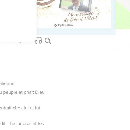
us sur www.editionsbiblio.fr
alienne.
au peuple et priait Dieu
trait chez lui et lui
i dit : Tes prières et tes