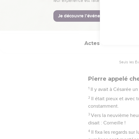
43
Pierre demeura quelq
© Société biblique français
Actes
10
Seuls les É
Pierre appelé che
1
Il y avait à Césarée u
2
Il était pieux et avec
constamment.
3
Vers la neuvième heure
disait : Corneille !
4
Il fixa les regards sur l