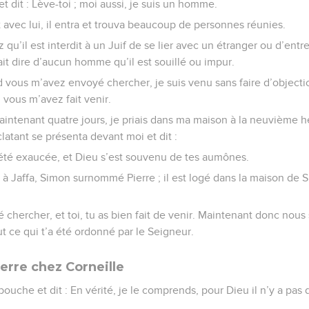
et dit : Lève-toi ; moi aussi, je suis un homme.
 avec lui, il entra et trouva beaucoup de personnes réunies.
ez qu’il est interdit à un Juif de se lier avec un étranger ou d’entr
ait dire d’aucun homme qu’il est souillé ou impur.
 vous m’avez envoyé chercher, je suis venu sans faire d’object
 vous m’avez fait venir.
a maintenant quatre jours, je priais dans ma maison à la neuvième h
tant se présenta devant moi et dit :
a été exaucée, et Dieu s’est souvenu de tes aumônes.
à Jaffa, Simon surnommé Pierre ; il est logé dans la maison de 
yé chercher, et toi, tu as bien fait de venir. Maintenant donc nou
t ce qui t’a été ordonné par le Seigneur.
erre chez Corneille
 bouche et dit : En vérité, je le comprends, pour Dieu il n’y a pas