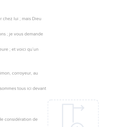
er chez lui ; mais Dieu
ions ; je vous demande
eure ; et voici qu’un
Simon, corroyeur, au
s sommes tous ici devant
 de considération de