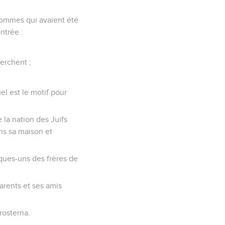
s hommes qui avaient été
ntrée :
herchent ;
el est le motif pour
 la nation des Juifs
ns sa maison et
elques-uns des frères de
parents et ses amis
prosterna.