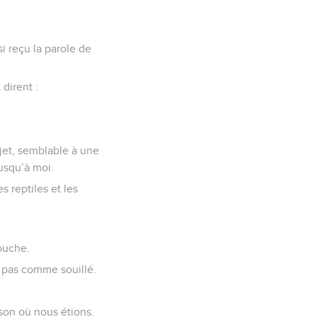
si reçu la parole de
 dirent :
objet, semblable à une
jusqu’à moi.
s reptiles et les
bouche.
de pas comme souillé.
son où nous étions.