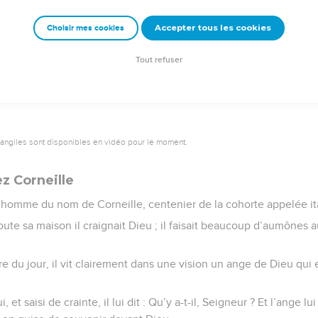
ue temps à Jaffa, chez un certain Simon, corroyeur.
Accepter tous les cookies
Choisir mes cookies
e – Bibli’O, 1978, avec autorisation. Pour vous procurer une Bible imprimée, rendez-vo
Tout refuser
vangiles sont disponibles en vidéo pour le moment.
z Corneille
n homme du nom de Corneille, centenier de la cohorte appelée it
 toute sa maison il craignait Dieu ; il faisait beaucoup d’aumônes 
 du jour, il vit clairement dans une vision un ange de Dieu qui en
ui, et saisi de crainte, il lui dit : Qu’y a-t-il, Seigneur ? Et l’ange lu