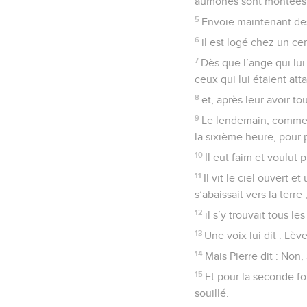
aumônes sont montées 
5
Envoie maintenant des
6
il est logé chez un ce
7
Dès que l’ange qui lui
ceux qui lui étaient att
8
et, après leur avoir to
9
Le lendemain, comme il
la sixième heure, pour p
10
Il eut faim et voulut 
11
Il vit le ciel ouvert 
s’abaissait vers la terre 
12
il s’y trouvait tous l
13
Une voix lui dit : Lèv
14
Mais Pierre dit : Non,
15
Et pour la seconde fo
souillé.