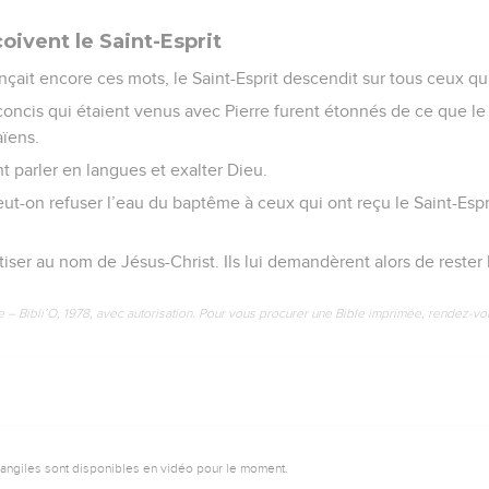
oivent le Saint-Esprit
ait encore ces mots, le Saint-Esprit descendit sur tous ceux qui
concis qui étaient venus avec Pierre furent étonnés de ce que le 
aïens.
nt parler en langues et exalter Dieu.
 Peut-on refuser l’eau du baptême à ceux qui ont reçu le Saint-Esp
tiser au nom de Jésus-Christ. Ils lui demandèrent alors de rester 
e – Bibli’O, 1978, avec autorisation. Pour vous procurer une Bible imprimée, rendez-vo
vangiles sont disponibles en vidéo pour le moment.