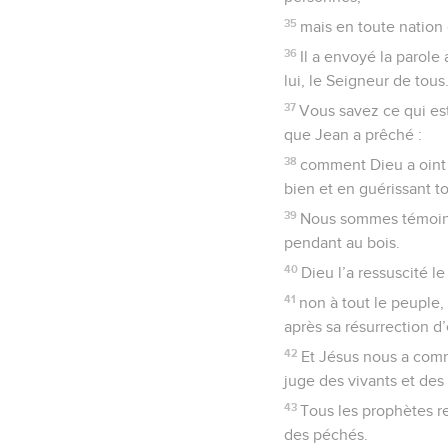
35
mais en toute nation c
36
Il a envoyé la parole 
lui, le Seigneur de tous
37
Vous savez ce qui est
que Jean a prêché :
38
comment Dieu a oint d
bien et en guérissant to
39
Nous sommes témoins d
pendant au bois.
40
Dieu l’a ressuscité l
41
non à tout le peuple,
après sa résurrection d’
42
Et Jésus nous a comm
juge des vivants et des
43
Tous les prophètes r
des péchés.