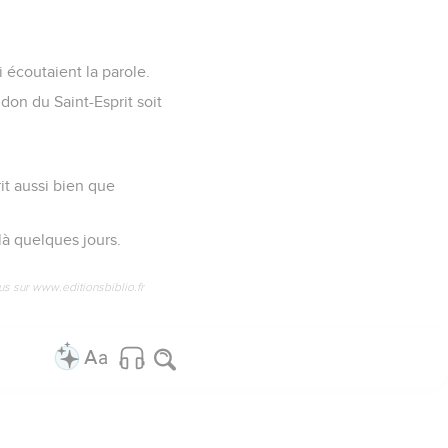
 écoutaient la parole.
don du Saint-Esprit soit
rit aussi bien que
là quelques jours.
us sur www.editionsbiblio.fr