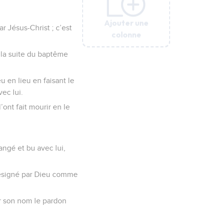
Ajouter une
Ajouter une
Ajouter une
Ajouter une
Ajouter une
ar Jésus-Christ ; c’est
colonne
colonne
colonne
colonne
colonne
 la suite du baptême
u en lieu en faisant le
ec lui.
’ont fait mourir en le
angé et bu avec lui,
désigné par Dieu comme
ar son nom le pardon