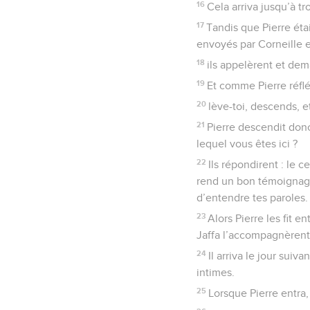
16
Cela arriva jusqu’à tro
17
Tandis que Pierre étai
envoyés par Corneille e
18
ils appelèrent et dem
19
Et comme Pierre réfléc
20
lève-toi, descends, e
21
Pierre descendit donc
lequel vous êtes ici ?
22
Ils répondirent : le 
rend un bon témoignage,
d’entendre tes paroles.
23
Alors Pierre les fit e
Jaffa l’accompagnèrent
24
Il arriva le jour suiv
intimes.
25
Lorsque Pierre entra,