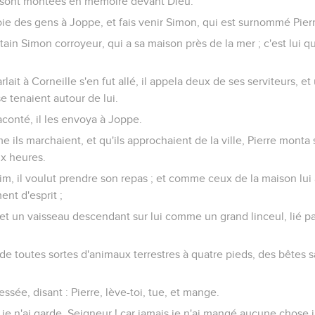
 sont montées en mémoire devant Dieu.
e des gens à Joppe, et fais venir Simon, qui est surnommé Pierr
tain Simon corroyeur, qui a sa maison près de la mer ; c'est lui qui
lait à Corneille s'en fut allé, il appela deux de ses serviteurs, et
e tenaient autour de lui.
conté, il les envoya à Joppe.
ils marchaient, et qu'ils approchaient de la ville, Pierre monta 
ix heures.
 faim, il voulut prendre son repas ; et comme ceux de la maison lu
ment d'esprit ;
rt, et un vaisseau descendant sur lui comme un grand linceul, lié pa
t de toutes sortes d'animaux terrestres à quatre pieds, des bêtes 
essée, disant : Pierre, lève-toi, tue, et mange.
: je n'ai garde, Seigneur ! car jamais je n'ai mangé aucune chos