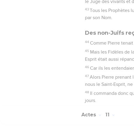
le Juge des vivants et 
43
Tous les Prophètes l
par son Nom.
Des non-Juifs reç
44
Comme Pierre tenait e
45
Mais les Fidèles de l
Esprit était aussi répand
46
Car ils les entendaien
47
Alors Pierre prenant 
nous le Saint-Esprit, ne
48
Il commanda donc qu'
jours.
Actes
11