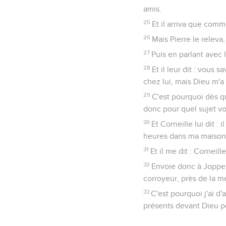
amis.
25
Et il arriva que comme
26
Mais Pierre le releva,
27
Puis en parlant avec l
28
Et il leur dit : vous
chez lui, mais Dieu m'
29
C'est pourquoi dès q
donc pour quel sujet v
30
Et Corneille lui dit : 
heures dans ma maison 
31
Et il me dit : Corneil
32
Envoie donc à Joppe,
corroyeur, près de la me
33
C'est pourquoi j'ai d
présents devant Dieu p