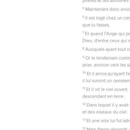
prières et tes aumônes
5
Maintenant donc envoi
6
Il est logé chez un cer
que tu fasses.
7
Et quand l'Ange qui par
Dieu, d'entre ceux qui s
8
Auxquels ayant tout ra
9
Or le lendemain comme 
prier, environ vers les s
10
Et il arriva qu'ayant
il lui survint un ravisse
11
Et il vit le ciel ouve
descendant en terre ;
12
Dans lequel il y avai
et des oiseaux du ciel.
13
Et une voix lui fut adr
14
Mais Pierre répondit 