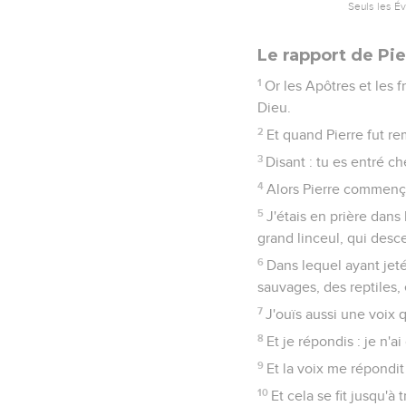
Seuls les É
Le rapport de Pie
1
Or les Apôtres et les f
Dieu.
2
Et quand Pierre fut re
3
Disant : tu es entré 
4
Alors Pierre commençan
5
J'étais en prière dans 
grand linceul, qui desce
6
Dans lequel ayant jeté
sauvages, des reptiles, 
7
J'ouïs aussi une voix q
8
Et je répondis : je n'
9
Et la voix me répondit 
10
Et cela se fit jusqu'à 