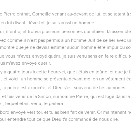
 Pierre entrait, Corneille venant au-devant de lui, et se jetant à 
 en lui disant : lève-toi, je suis aussi un homme.
ui, il entra, et trouva plusieurs personnes qui étaient là assembl
 savez comme il n'est pas permis à un homme Juif de se lier avec un
a montré que je ne devais estimer aucun homme être impur ou sou
ue vous m'avez envoyé quérir, je suis venu sans en faire difficu
ous m'avez envoyé quérir.
il y a quatre jours à cette heure-ci, que j'étais en jeûne, et que je f
; et voici, un homme se présenta devant moi en un vêtement éc
le, ta prière est exaucée, et Dieu s'est souvenu de tes aumônes.
 et fais venir de là Simon, surnommé Pierre, qui est logé dans l
r, lequel étant venu, te parlera.
'abord envoyé vers toi, et tu as bien fait de venir. Or maintenan
our entendre tout ce que Dieu t'a commandé de nous dire.