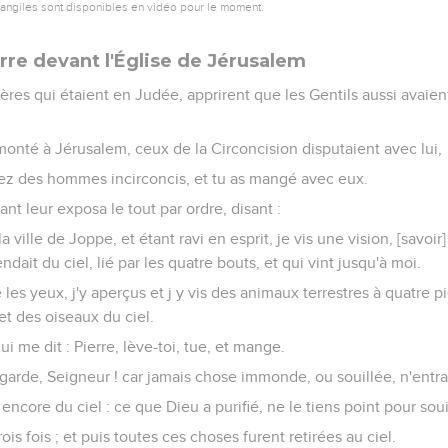
vangiles sont disponibles en vidéo pour le moment.
rre devant l'Église de Jérusalem
rères qui étaient en Judée, apprirent que les Gentils aussi avaien
monté à Jérusalem, ceux de la Circoncision disputaient avec lui,
chez des hommes incirconcis, et tu as mangé avec eux.
t leur exposa le tout par ordre, disant :
la ville de Joppe, et étant ravi en esprit, je vis une vision, [sav
ndait du ciel, lié par les quatre bouts, et qui vint jusqu'à moi.
 les yeux, j'y aperçus et j y vis des animaux terrestres à quatre p
et des oiseaux du ciel.
ui me dit : Pierre, lève-toi, tue, et mange.
ai garde, Seigneur ! car jamais chose immonde, ou souillée, n'ent
encore du ciel : ce que Dieu a purifié, ne le tiens point pour soui
trois fois ; et puis toutes ces choses furent retirées au ciel.