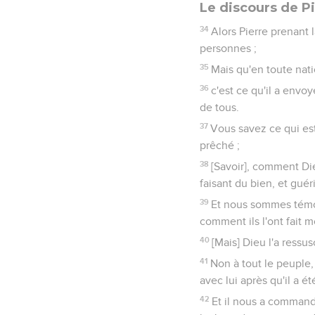
Le discours de Pi
34
Alors Pierre prenant 
personnes ;
35
Mais qu'en toute natio
36
c'est ce qu'il a envoy
de tous.
37
Vous savez ce qui es
prêché ;
38
[Savoir], comment Die
faisant du bien, et gué
39
Et nous sommes témoin
comment ils l'ont fait m
40
[Mais] Dieu l'a ressus
41
Non à tout le peuple,
avec lui après qu'il a é
42
Et il nous a command