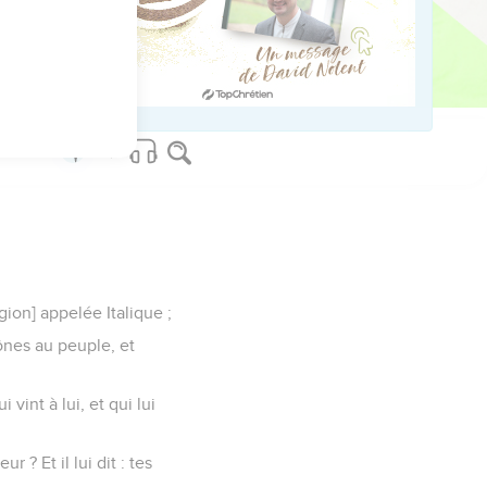
 présenta vivante.
ion] appelée Italique ;
ônes au peuple, et
vint à lui, et qui lui
r ? Et il lui dit : tes