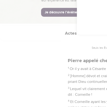
41
Et il lui donna la main
42
Et cela fut connu dan
43
Et il arriva qu'il de
Actes
10
Seuls les É
Pierre appelé che
1
Or il y avait à Césaré
2
[Homme] dévot et crai
priant Dieu continuelle
3
Lequel vit clairement e
dit : Corneille !
4
Et Corneille ayant les ye