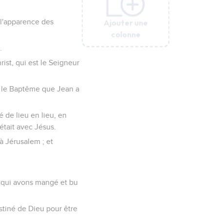
Ajouter une
Ajouter une
Ajouter une
Ajouter une
Ajouter une
Ajouter une
à l'apparence des
colonne
colonne
colonne
colonne
colonne
colonne
.
rist, qui est le Seigneur
s le Baptême que Jean a
é de lieu en lieu, en
était avec Jésus.
à Jérusalem ; et
, qui avons mangé et bu
stiné de Dieu pour être