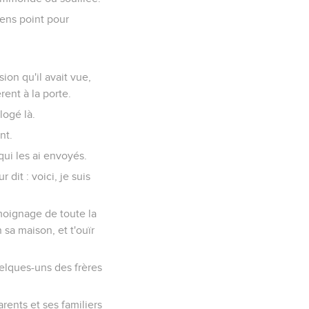
tiens point pour
ion qu'il avait vue,
ent à la porte.
logé là.
nt.
 qui les ai envoyés.
dit : voici, je suis
émoignage de toute la
 sa maison, et t'ouïr
quelques-uns des frères
rents et ses familiers