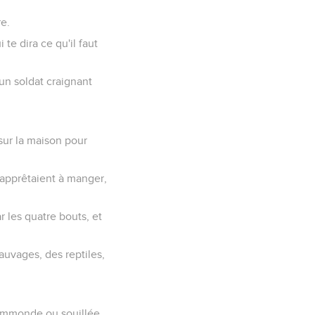
e.
 te dira ce qu'il faut
 un soldat craignant
sur la maison pour
i apprêtaient à manger,
r les quatre bouts, et
sauvages, des reptiles,
e immonde ou souillée.