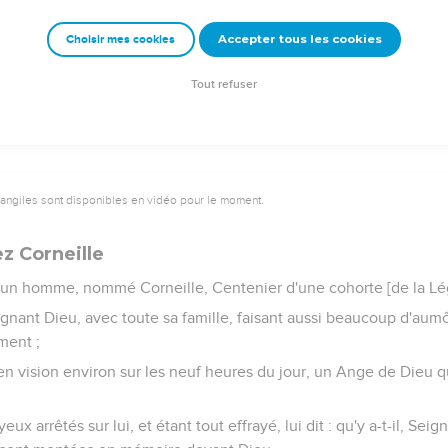
, et la leva ; puis ayant appelé les Saints et les veuves, il la leur
Accepter tous les cookies
Choisir mes cookies
s tout Joppe ; et plusieurs crurent au Seigneur.
meura plusieurs jours à Joppe, chez un certain Simon corroyeur.
Tout refuser
vangiles sont disponibles en vidéo pour le moment.
z Corneille
e un homme, nommé Corneille, Centenier d'une cohorte [de la Lég
gnant Dieu, avec toute sa famille, faisant aussi beaucoup d'aum
ment ;
n vision environ sur les neuf heures du jour, un Ange de Dieu qui 
ux arrêtés sur lui, et étant tout effrayé, lui dit : qu'y a-t-il, Seigneu