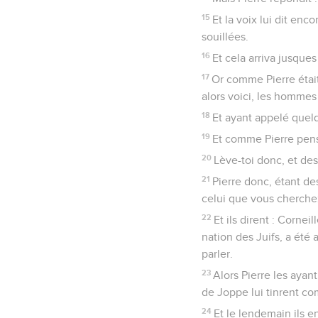
15
Et la voix lui dit enc
souillées.
16
Et cela arriva jusques 
17
Or comme Pierre était
alors voici, les hommes
18
Et ayant appelé quelq
19
Et comme Pierre pensai
20
Lève-toi donc, et desc
21
Pierre donc, étant des
celui que vous cherchez
22
Et ils dirent : Corne
nation des Juifs, a été 
parler.
23
Alors Pierre les ayant
de Joppe lui tinrent c
24
Et le lendemain ils e