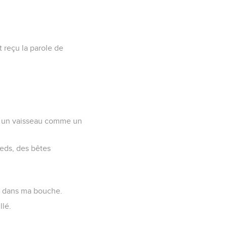
t reçu la parole de
oir] un vaisseau comme un
ieds, des bêtes
ra dans ma bouche.
llé.