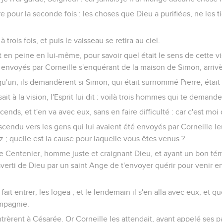
ore pour la seconde fois : les choses que Dieu a purifiées, ne les 
à trois fois, et puis le vaisseau se retira au ciel.
 en peine en lui-même, pour savoir quel était le sens de cette vis
 envoyés par Corneille s'enquérant de la maison de Simon, arrivèr
u'un, ils demandèrent si Simon, qui était surnommé Pierre, était 
t à la vision, l'Esprit lui dit : voilà trois hommes qui te demande
ends, et t'en va avec eux, sans en faire difficulté : car c'est moi
cendu vers les gens qui lui avaient été envoyés par Corneille leur 
 ; quelle est la cause pour laquelle vous êtes venus ?
ille Centenier, homme juste et craignant Dieu, et ayant un bon t
averti de Dieu par un saint Ange de t'envoyer quérir pour venir en
 fait entrer, les logea ; et le lendemain il s'en alla avec eux, et 
ompagnie.
ntrèrent à Césarée. Or Corneille les attendait, ayant appelé ses pa