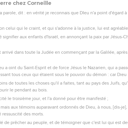
erre chez Corneille
la parole, dit : en vérité je reconnais que DIeu n'a point d'égard 
n celui qui le craint, et qui s'adonne à la justice, lui est agréable
é signifier aux enfants d'Israël, en annonçant la paix par Jésus-Ch
t arrivé dans toute la Judée en commençant par la Galilée, aprè
u a oint du Saint-Esprit et de force Jésus le Nazarien, qui a pass
rissant tous ceux qui étaient sous le pouvoir du démon : car Dieu 
s de toutes les choses qu'il a faites, tant au pays des Juifs, qu'
ourir le pendant au bois.
cité le troisième jour, et l'a donné pour être manifesté ;
 mais aux témoins auparavant ordonnés de Dieu, à nous, [dis-je]
té ressuscité des morts.
é de prêcher au peuple, et de témoigner que c'est lui qui est de