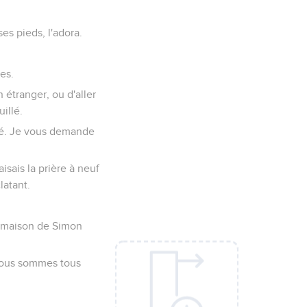
ses pieds, l'adora.
ées.
 étranger, ou d'aller
illé.
lté. Je vous demande
aisais la prière à neuf
latant.
a maison de Simon
t nous sommes tous