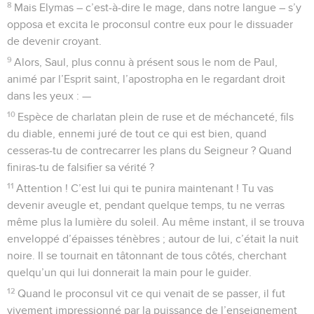
8
Mais Elymas – c’est-à-dire le mage, dans notre langue – s’y
opposa et excita le proconsul contre eux pour le dissuader
de devenir croyant.
9
Alors, Saul, plus connu à présent sous le nom de Paul,
animé par l’Esprit saint, l’apostropha en le regardant droit
dans les yeux : —
10
Espèce de charlatan plein de ruse et de méchanceté, fils
du diable, ennemi juré de tout ce qui est bien, quand
cesseras-tu de contrecarrer les plans du Seigneur ? Quand
finiras-tu de falsifier sa vérité ?
11
Attention ! C’est lui qui te punira maintenant ! Tu vas
devenir aveugle et, pendant quelque temps, tu ne verras
même plus la lumière du soleil. Au même instant, il se trouva
enveloppé d’épaisses ténèbres ; autour de lui, c’était la nuit
noire. Il se tournait en tâtonnant de tous côtés, cherchant
quelqu’un qui lui donnerait la main pour le guider.
12
Quand le proconsul vit ce qui venait de se passer, il fut
vivement impressionné par la puissance de l’enseignement