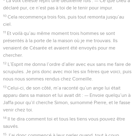
La voix céleste reprit une deuxième fois : — Ce que Dieu a
déclaré pur, ce n’est pas à toi de le tenir pour impur.
10
Cela recommença trois fois, puis tout remonta jusqu’au
ciel.
11
Et voilà qu’au même moment trois hommes se sont
présentés à la porte de la maison où je me trouvais. Ils
venaient de Césarée et avaient été envoyés pour me
chercher.
12
L’Esprit me donna l’ordre d’aller avec eux sans me faire de
scrupules. Je pris donc avec moi les six frères que voici, puis
nous nous sommes rendus chez Corneille.
13
Celui-ci, de son côté, m’a raconté qu’un ange lui était
apparu dans sa maison et lui avait dit : — Envoie quelqu’un à
Jaffa pour qu’il cherche Simon, surnommé Pierre, et le fasse
venir chez toi.
14
Il te dira comment toi et tous les tiens vous pouvez être
sauvés.
15
J’ai donc commencé à leur parler quand, tout à coup,