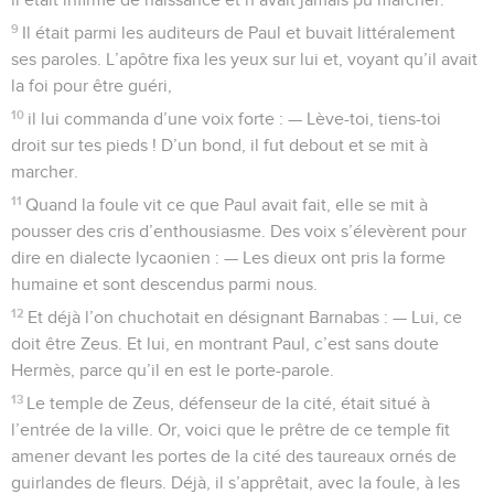
9
Il était parmi les auditeurs de Paul et buvait littéralement
ses paroles. L’apôtre fixa les yeux sur lui et, voyant qu’il avait
la foi pour être guéri,
10
il lui commanda d’une voix forte : — Lève-toi, tiens-toi
droit sur tes pieds ! D’un bond, il fut debout et se mit à
marcher.
11
Quand la foule vit ce que Paul avait fait, elle se mit à
pousser des cris d’enthousiasme. Des voix s’élevèrent pour
dire en dialecte lycaonien : — Les dieux ont pris la forme
humaine et sont descendus parmi nous.
12
Et déjà l’on chuchotait en désignant Barnabas : — Lui, ce
doit être Zeus. Et lui, en montrant Paul, c’est sans doute
Hermès, parce qu’il en est le porte-parole.
13
Le temple de Zeus, défenseur de la cité, était situé à
l’entrée de la ville. Or, voici que le prêtre de ce temple fit
amener devant les portes de la cité des taureaux ornés de
guirlandes de fleurs. Déjà, il s’apprêtait, avec la foule, à les