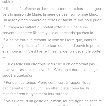
subir ».
12
Il se mit à réfléchir et, bien conscient cette fois, se dirigea
vers la maison de Marie, la mère de Jean surnommé Marc.
Un assez grand nombre de frères y étaient réunis pour prier.
13
Il frappa au battant du portail extérieur. Une jeune
servante, appelée Rhode, y alla et demanda qui était là.
14
À peine eut-elle reconnu la voix de Pierre que, dans sa
joie, elle se précipita à l’intérieur, oubliant d’ouvrir le portail,
et annonça : — C’est Pierre ! Il est là, dehors devant la porte.
—
15
Tu es folle ! lui dirent-ils. Mais elle n’en démordait pas :
— Je vous assure, c’est vrai ! — C’est sans doute son ange,
suggéra quelqu’un.
16
Pendant ce temps, Pierre continuait à frapper. Ils se
décidèrent enfin à ouvrir : en effet, c’était bien lui. Ils
manifestèrent bruyamment leur surprise.
17
Mais Pierre, d’un geste de la main, leur fit signe de se taire