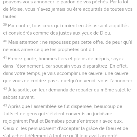
pouvons vous annoncer le pardon de vos péchés. Par la loi
de Moïse, vous n’avez jamais pu être acquittés de toutes vos
fautes.
39
Par contre, tous ceux qui croient en Jésus sont acquittés
et considérés comme des justes aux yeux de Dieu.
40
Mais attention : ne repoussez pas cette offre, de peur qu’il
ne vous arrive ce que les prophètes ont dit :
41
Prenez garde, hommes fiers et pleins de mépris, soyez
dans l’étonnement, car soudain vous disparaîtrez. En effet,
dans votre temps, je vais accomplir une œuvre, une œuvre
que vous ne croiriez pas si quelqu’un venait vous l’annoncer.
42
À la sortie, on leur demanda de reparler du même sujet le
sabbat suivant.
43
Après que l’assemblée se fut dispersée, beaucoup de
Juifs et de gens qui s’étaient convertis au judaïsme
rejoignirent Paul et Barnabas pour s’entretenir avec eux.
Ceux-ci les persuadaient d’accepter la grâce de Dieu et de
s’attacher fidèlement à tout ce qu’il leur avait accordé.