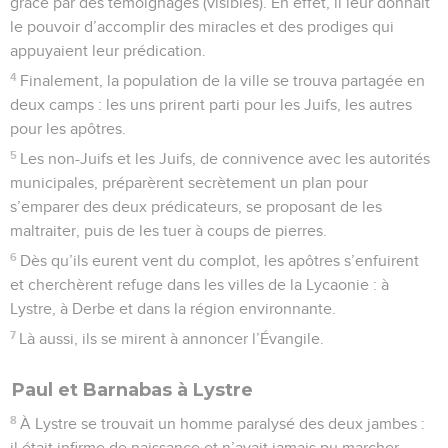
grâce par des témoignages (visibles). En effet, il leur donnait
le pouvoir d’accomplir des miracles et des prodiges qui
appuyaient leur prédication.
4
Finalement, la population de la ville se trouva partagée en
deux camps : les uns prirent parti pour les Juifs, les autres
pour les apôtres.
5
Les non-Juifs et les Juifs, de connivence avec les autorités
municipales, préparèrent secrètement un plan pour
s’emparer des deux prédicateurs, se proposant de les
maltraiter, puis de les tuer à coups de pierres.
6
Dès qu’ils eurent vent du complot, les apôtres s’enfuirent
et cherchèrent refuge dans les villes de la Lycaonie : à
Lystre, à Derbe et dans la région environnante.
7
Là aussi, ils se mirent à annoncer l’Évangile.
Paul et Barnabas à Lystre
8
À Lystre se trouvait un homme paralysé des deux jambes :
il était infirme de naissance et n’avait jamais pu marcher.