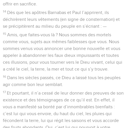
offrir en sacrifice.
14
Dès que les apôtres Barnabas et Paul l’apprirent, ils
déchirèrent leurs vêtements (en signe de consternation) et
se précipitèrent au milieu du peuple en s’écriant : —
15
Amis, que faites-vous là ? Nous sommes des mortels
comme vous, sujets aux mêmes faiblesses que vous. Nous
sommes venus vous annoncer une bonne nouvelle et vous
appeler à abandonner les faux dieux impuissants et toutes
ces illusions, pour vous tourner vers le Dieu vivant, celui qui
a créé le ciel, la terre, la mer et tout ce qui s’y trouve.
16
Dans les siècles passés, ce Dieu a laissé tous les peuples
agir comme bon leur semblait.
17
Et pourtant, il n’a cessé de leur donner des preuves de son
existence et des témoignages de ce qu’il est. En effet, il
vous a manifesté sa bonté par d’innombrables bienfaits :
c’est lui qui vous envoie, du haut du ciel, les pluies qui
fécondent la terre, lui qui régit les saisons et vous accorde
des fruits abondants. Oui, c’est lui qui pourvoit à votre