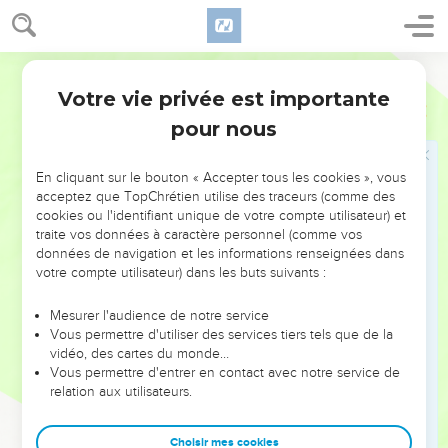
de proclamer solennellement que c’est lui que Dieu a
désigné pour juger les vivants et les morts.
Parole Vivante
43
Tous les prophètes ont parlé de lui en disant que Dieu
pardonnerait les péchés à tout homme qui se réclamerait de
Votre vie privée est importante
Actes
10
lui et placerait sa confiance en lui.
pour nous
Des non-Juifs reçoivent le Saint-Esprit
En cliquant sur le bouton « Accepter tous les cookies », vous
acceptez que TopChrétien utilise des traceurs (comme des
44
Pendant que Pierre prononçait ces mots, l’Esprit saint
cookies ou l'identifiant unique de votre compte utilisateur) et
descendit soudain sur tous ceux qui écoutaient la parole.
traite vos données à caractère personnel (comme vos
45
données de navigation et les informations renseignées dans
Les croyants issus du judaïsme qui étaient venus avec
votre compte utilisateur) dans les buts suivants :
Pierre, furent très étonnés de voir que l’Esprit saint était
aussi donné aux non-Juifs et répandu sur eux.
Mesurer l'audience de notre service
46
En effet, ils les entendaient parler dans des langues
Vous permettre d'utiliser des services tiers tels que de la
vidéo, des cartes du monde…
différentes et célébrer la grandeur de Dieu.
Vous permettre d'entrer en contact avec notre service de
47
Alors, Pierre posa ouvertement la question : — Peut-on
relation aux utilisateurs.
refuser de baptiser dans l’eau ces gens qui ont reçu l’Esprit
saint aussi bien que nous ?
Choisir mes cookies