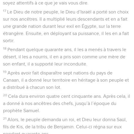
soyez attentifs à ce que je vais vous dire.
17
Le Dieu de notre peuple, le Dieu d’Israël a porté son choix
sur nos ancêtres. Il a multiplié leurs descendants et en a fait
une grande nation durant leur exil en Égypte, sur la terre
étrangère. Ensuite, en déployant sa puissance, il les en a fait
sortir.
18
Pendant quelque quarante ans, il les a menés à travers le
désert, il les a nourris, il en a pris soin comme une mère de
son enfant, il a supporté leur inconduite.
19
Après avoir fait disparaître sept nations du pays de
Canaan, il a donné leur territoire en héritage à son peuple et
a distribué à chacun son lot.
20
Cela dura environ quatre cent cinquante ans. Après cela, il
a donné à nos ancêtres des chefs, jusqu’à l’époque du
prophète Samuel.
21
Alors, le peuple demanda un roi, et Dieu leur donna Saül,
fils de Kis, de la tribu de Benjamin. Celui-ci régna sur eux
pendant quarante ans,