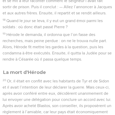
et se mit à leur raconter comment le Seigneur l’avait fait
sortir de prison. Puis il conclut : — Allez l’annoncer à Jacques
et aux autres frères. Ensuite, il repartit et se rendit ailleurs.
18
Quand le jour se leva, il y eut un grand émoi parmi les
soldats : où donc était passé Pierre ?
19
Hérode le demanda, il ordonna que l’on fasse des
recherches, mais peine perdue : on ne le trouva nulle part.
Alors, Hérode fit mettre les gardes à la question, puis les
condamna à être exécutés. Ensuite, il quitta la Judée pour se
rendre à Césarée où il passa quelque temps.
La mort d'Hérode
20
Or, il était en conflit avec les habitants de Tyr et de Sidon
et il avait l’intention de leur déclarer la guerre. Mais ceux-ci,
après avoir conféré entre eux, décidèrent unanimement de
lui envoyer une délégation pour conclure un accord avec lui.
Après avoir acheté Blastos, son conseiller, ils proposèrent un
règlement à l’amiable, car leur pays était économiquement