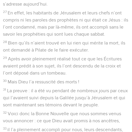
s’adresse aujourd’hui.
27
En effet, les habitants de Jérusalem et leurs chefs n’ont
compris ni les paroles des prophètes ni qui était ce Jésus : ils
l’ont condamné, mais par là-même, ils ont accompli sans le
savoir les prophéties qui sont lues chaque sabbat.
28
Bien qu’ils n’aient trouvé en lui rien qui mérite la mort, ils
ont demandé à Pilate de le faire exécuter.
29
Après avoir pleinement réalisé tout ce que les Écritures
avaient prédit à son sujet, ils l’ont descendu de la croix et
l’ont déposé dans un tombeau.
30
Mais Dieu l’a ressuscité des morts !
31
La preuve : il a été vu pendant de nombreux jours par ceux
qui l’avaient suivi depuis la Galilée jusqu’à Jérusalem et qui
sont maintenant ses témoins devant le peuple.
32
Voici donc la Bonne Nouvelle que nous sommes venus
vous annoncer : ce que Dieu avait promis à nos ancêtres,
33
il l’a pleinement accompli pour nous, leurs descendants,