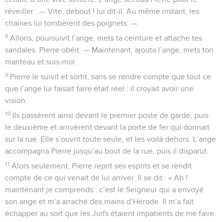
réveiller : — Vite, debout ! lui dit-il. Au même instant, les
chaînes lui tombèrent des poignets. —
8
Allons, poursuivit l’ange, mets ta ceinture et attache tes
sandales. Pierre obéit. — Maintenant, ajouta l’ange, mets ton
manteau et suis-moi.
9
Pierre le suivit et sortit, sans se rendre compte que tout ce
que l’ange lui faisait faire était réel : il croyait avoir une
vision.
10
Ils passèrent ainsi devant le premier poste de garde, puis
le deuxième et arrivèrent devant la porte de fer qui donnait
sur la rue. Elle s’ouvrit toute seule, et les voilà dehors. L’ange
accompagna Pierre jusqu’au bout de la rue, puis il disparut.
11
Alors seulement, Pierre reprit ses esprits et se rendit
compte de ce qui venait de lui arriver. Il se dit : « Ah !
maintenant je comprends : c’est le Seigneur qui a envoyé
son ange et m’a arraché des mains d’Hérode. Il m’a fait
échapper au sort que les Juifs étaient impatients de me faire