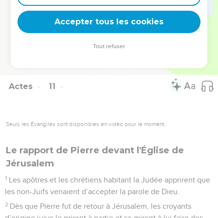
48
Et il donna ordre de les baptiser au nom du Seigneur
Jésus-Christ. Ensuite, les nouveaux baptisés le prièrent de
Accepter tous les cookies
rester encore quelques jours avec eux.
Tout refuser
© 2013 - 2010 BLF Editions
Actes
11
Seuls les Évangiles sont disponibles en vidéo pour le moment.
Le rapport de Pierre devant l'Église de
Jérusalem
1
Les apôtres et les chrétiens habitant la Judée apprirent que
les non-Juifs venaient d’accepter la parole de Dieu.
2
Dès que Pierre fut de retour à Jérusalem, les croyants
d’origine juive le prirent à partie et se mirent à lui faire des