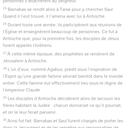
personnes s’attachèrent au Seigneur.
25
Barnabas se rendit alors à Tarse pour y chercher Saul.
Quand il l’eut trouvé, il l’amena avec lui à Antioche.
26
Durant toute une année, ils participèrent aux réunions de
l’Église et enseignèrent beaucoup de personnes. Ce fut à
Antioche que, pour la première fois, les disciples de Jésus
furent appelés chrétiens.
27
À cette même époque, des prophètes se rendirent de
Jérusalem à Antioche.
28
L’un d’eux, nommé Agabus, prédit sous l’inspiration de
l’Esprit qu’une grande famine sévirait bientôt dans le monde
entier. Cette famine eut effectivement lieu sous le règne de
l’empereur Claude.
29
Les disciples d’Antioche décidèrent alors de secourir les
frères habitant la Judée : chacun donnerait ce qu’il pourrait,
et on le leur ferait parvenir.
30
Ainsi fut fait. Barnabas et Saul furent chargés de porter les
dons (à Jérusalem) et de les remettre aux responsables de