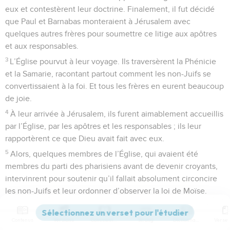
eux et contestèrent leur doctrine. Finalement, il fut décidé
que Paul et Barnabas monteraient à Jérusalem avec
quelques autres frères pour soumettre ce litige aux apôtres
et aux responsables.
3
L’Église pourvut à leur voyage. Ils traversèrent la Phénicie
et la Samarie, racontant partout comment les non-Juifs se
convertissaient à la foi. Et tous les frères en eurent beaucoup
de joie.
4
À leur arrivée à Jérusalem, ils furent aimablement accueillis
par l’Église, par les apôtres et les responsables ; ils leur
rapportèrent ce que Dieu avait fait avec eux.
5
Alors, quelques membres de l’Église, qui avaient été
membres du parti des pharisiens avant de devenir croyants,
intervinrent pour soutenir qu’il fallait absolument circoncire
les non-Juifs et leur ordonner d’observer la loi de Moïse.
6
Les apôtres et les responsables se réunirent pour examiner
la question.
Contenus
Versions
Commentaires
Strong
Dictionnaire