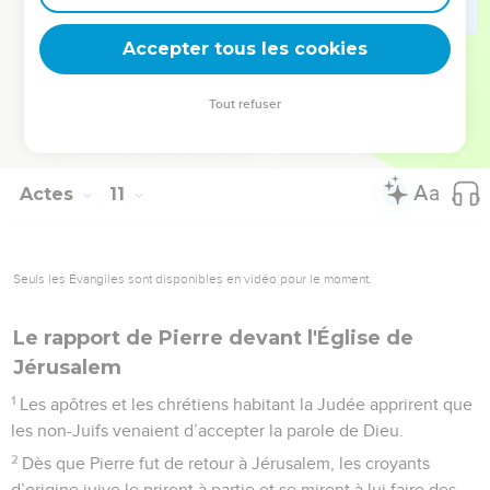
48
Et il donna ordre de les baptiser au nom du Seigneur
Jésus-Christ. Ensuite, les nouveaux baptisés le prièrent de
Accepter tous les cookies
rester encore quelques jours avec eux.
Tout refuser
© 2013 - 2010 BLF Editions
Actes
11
Seuls les Évangiles sont disponibles en vidéo pour le moment.
Le rapport de Pierre devant l'Église de
Jérusalem
1
Les apôtres et les chrétiens habitant la Judée apprirent que
les non-Juifs venaient d’accepter la parole de Dieu.
2
Dès que Pierre fut de retour à Jérusalem, les croyants
d’origine juive le prirent à partie et se mirent à lui faire des