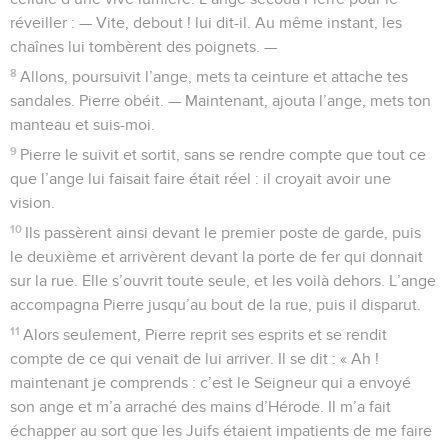
réveiller : — Vite, debout ! lui dit-il. Au même instant, les
chaînes lui tombèrent des poignets. —
8
Allons, poursuivit l’ange, mets ta ceinture et attache tes
sandales. Pierre obéit. — Maintenant, ajouta l’ange, mets ton
manteau et suis-moi.
9
Pierre le suivit et sortit, sans se rendre compte que tout ce
que l’ange lui faisait faire était réel : il croyait avoir une
vision.
10
Ils passèrent ainsi devant le premier poste de garde, puis
le deuxième et arrivèrent devant la porte de fer qui donnait
sur la rue. Elle s’ouvrit toute seule, et les voilà dehors. L’ange
accompagna Pierre jusqu’au bout de la rue, puis il disparut.
11
Alors seulement, Pierre reprit ses esprits et se rendit
compte de ce qui venait de lui arriver. Il se dit : « Ah !
maintenant je comprends : c’est le Seigneur qui a envoyé
son ange et m’a arraché des mains d’Hérode. Il m’a fait
échapper au sort que les Juifs étaient impatients de me faire