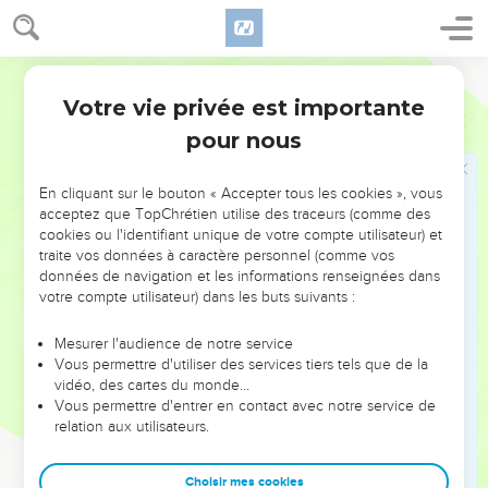
de proclamer solennellement que c’est lui que Dieu a
désigné pour juger les vivants et les morts.
Parole Vivante
43
Tous les prophètes ont parlé de lui en disant que Dieu
pardonnerait les péchés à tout homme qui se réclamerait de
Votre vie privée est importante
Actes
10
lui et placerait sa confiance en lui.
pour nous
Des non-Juifs reçoivent le Saint-Esprit
En cliquant sur le bouton « Accepter tous les cookies », vous
acceptez que TopChrétien utilise des traceurs (comme des
44
Pendant que Pierre prononçait ces mots, l’Esprit saint
cookies ou l'identifiant unique de votre compte utilisateur) et
descendit soudain sur tous ceux qui écoutaient la parole.
traite vos données à caractère personnel (comme vos
45
données de navigation et les informations renseignées dans
Les croyants issus du judaïsme qui étaient venus avec
votre compte utilisateur) dans les buts suivants :
Pierre, furent très étonnés de voir que l’Esprit saint était
aussi donné aux non-Juifs et répandu sur eux.
Mesurer l'audience de notre service
46
En effet, ils les entendaient parler dans des langues
Vous permettre d'utiliser des services tiers tels que de la
vidéo, des cartes du monde…
différentes et célébrer la grandeur de Dieu.
Vous permettre d'entrer en contact avec notre service de
47
Alors, Pierre posa ouvertement la question : — Peut-on
relation aux utilisateurs.
refuser de baptiser dans l’eau ces gens qui ont reçu l’Esprit
saint aussi bien que nous ?
Choisir mes cookies