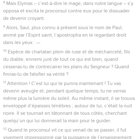
8
Mais Elymas – c’est-à-dire le mage, dans notre langue – s’y
opposa et excita le proconsul contre eux pour le dissuader
de devenir croyant.
9
Alors, Saul, plus connu à présent sous le nom de Paul,
animé par l’Esprit saint, l’apostropha en le regardant droit
dans les yeux : —
10
Espèce de charlatan plein de ruse et de méchanceté, fils
du diable, ennemi juré de tout ce qui est bien, quand
cesseras-tu de contrecarrer les plans du Seigneur ? Quand
finiras-tu de falsifier sa vérité ?
11
Attention ! C’est lui qui te punira maintenant ! Tu vas
devenir aveugle et, pendant quelque temps, tu ne verras
même plus la lumière du soleil. Au même instant, il se trouva
enveloppé d’épaisses ténèbres ; autour de lui, c’était la nuit
noire. Il se tournait en tâtonnant de tous côtés, cherchant
quelqu’un qui lui donnerait la main pour le guider.
12
Quand le proconsul vit ce qui venait de se passer, il fut
vivement impressionné par la puissance de l’enseignement