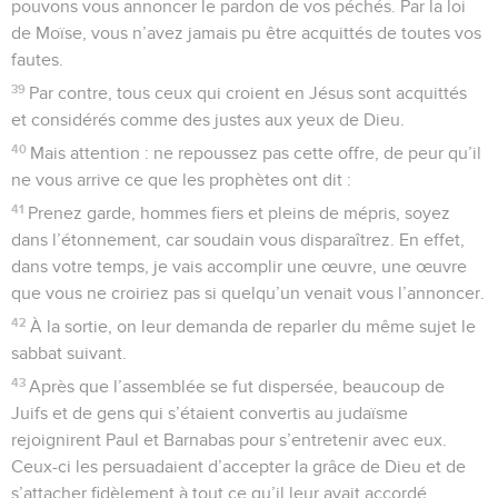
pouvons vous annoncer le pardon de vos péchés. Par la loi
de Moïse, vous n’avez jamais pu être acquittés de toutes vos
fautes.
39
Par contre, tous ceux qui croient en Jésus sont acquittés
et considérés comme des justes aux yeux de Dieu.
40
Mais attention : ne repoussez pas cette offre, de peur qu’il
ne vous arrive ce que les prophètes ont dit :
41
Prenez garde, hommes fiers et pleins de mépris, soyez
dans l’étonnement, car soudain vous disparaîtrez. En effet,
dans votre temps, je vais accomplir une œuvre, une œuvre
que vous ne croiriez pas si quelqu’un venait vous l’annoncer.
42
À la sortie, on leur demanda de reparler du même sujet le
sabbat suivant.
43
Après que l’assemblée se fut dispersée, beaucoup de
Juifs et de gens qui s’étaient convertis au judaïsme
rejoignirent Paul et Barnabas pour s’entretenir avec eux.
Ceux-ci les persuadaient d’accepter la grâce de Dieu et de
s’attacher fidèlement à tout ce qu’il leur avait accordé.