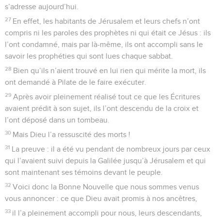
s’adresse aujourd’hui.
27
En effet, les habitants de Jérusalem et leurs chefs n’ont
compris ni les paroles des prophètes ni qui était ce Jésus : ils
l’ont condamné, mais par là-même, ils ont accompli sans le
savoir les prophéties qui sont lues chaque sabbat.
28
Bien qu’ils n’aient trouvé en lui rien qui mérite la mort, ils
ont demandé à Pilate de le faire exécuter.
29
Après avoir pleinement réalisé tout ce que les Écritures
avaient prédit à son sujet, ils l’ont descendu de la croix et
l’ont déposé dans un tombeau.
30
Mais Dieu l’a ressuscité des morts !
31
La preuve : il a été vu pendant de nombreux jours par ceux
qui l’avaient suivi depuis la Galilée jusqu’à Jérusalem et qui
sont maintenant ses témoins devant le peuple.
32
Voici donc la Bonne Nouvelle que nous sommes venus
vous annoncer : ce que Dieu avait promis à nos ancêtres,
33
il l’a pleinement accompli pour nous, leurs descendants,