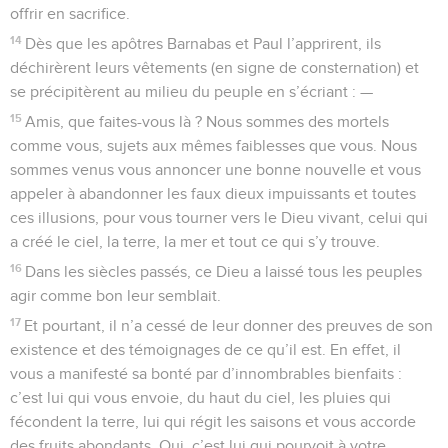
offrir en sacrifice.
14
Dès que les apôtres Barnabas et Paul l’apprirent, ils
déchirèrent leurs vêtements (en signe de consternation) et
se précipitèrent au milieu du peuple en s’écriant : —
15
Amis, que faites-vous là ? Nous sommes des mortels
comme vous, sujets aux mêmes faiblesses que vous. Nous
sommes venus vous annoncer une bonne nouvelle et vous
appeler à abandonner les faux dieux impuissants et toutes
ces illusions, pour vous tourner vers le Dieu vivant, celui qui
a créé le ciel, la terre, la mer et tout ce qui s’y trouve.
16
Dans les siècles passés, ce Dieu a laissé tous les peuples
agir comme bon leur semblait.
17
Et pourtant, il n’a cessé de leur donner des preuves de son
existence et des témoignages de ce qu’il est. En effet, il
vous a manifesté sa bonté par d’innombrables bienfaits :
c’est lui qui vous envoie, du haut du ciel, les pluies qui
fécondent la terre, lui qui régit les saisons et vous accorde
des fruits abondants. Oui, c’est lui qui pourvoit à votre