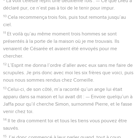
La voix céleste reprit une deuxième fois : — Ce que Dieu a
déclaré pur, ce n’est pas à toi de le tenir pour impur.
10
Cela recommença trois fois, puis tout remonta jusqu’au
ciel.
11
Et voilà qu’au même moment trois hommes se sont
présentés à la porte de la maison où je me trouvais. Ils
venaient de Césarée et avaient été envoyés pour me
chercher.
12
L’Esprit me donna l’ordre d’aller avec eux sans me faire de
scrupules. Je pris donc avec moi les six frères que voici, puis
nous nous sommes rendus chez Corneille.
13
Celui-ci, de son côté, m’a raconté qu’un ange lui était
apparu dans sa maison et lui avait dit : — Envoie quelqu’un à
Jaffa pour qu’il cherche Simon, surnommé Pierre, et le fasse
venir chez toi.
14
Il te dira comment toi et tous les tiens vous pouvez être
sauvés.
15
J’ai donc commencé à leur parler quand, tout à coup,