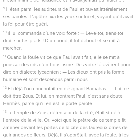
9
Il était parmi les auditeurs de Paul et buvait littéralement
ses paroles. L’apôtre fixa les yeux sur lui et, voyant qu’il avait
la foi pour être guéri,
10
il lui commanda d’une voix forte : — Lève-toi, tiens-toi
droit sur tes pieds ! D’un bond, il fut debout et se mit à
marcher.
11
Quand la foule vit ce que Paul avait fait, elle se mit à
pousser des cris d’enthousiasme. Des voix s’élevèrent pour
dire en dialecte lycaonien : — Les dieux ont pris la forme
humaine et sont descendus parmi nous.
12
Et déjà l’on chuchotait en désignant Barnabas : — Lui, ce
doit être Zeus. Et lui, en montrant Paul, c’est sans doute
Hermès, parce qu’il en est le porte-parole.
13
Le temple de Zeus, défenseur de la cité, était situé à
l’entrée de la ville. Or, voici que le prêtre de ce temple fit
amener devant les portes de la cité des taureaux ornés de
guirlandes de fleurs. Déjà, il s’apprêtait, avec la foule, à les