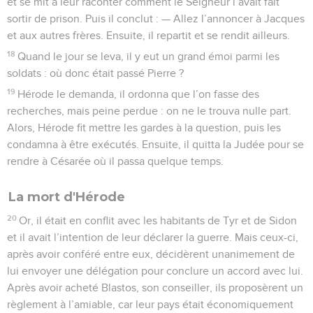
et se mit à leur raconter comment le Seigneur l’avait fait
sortir de prison. Puis il conclut : — Allez l’annoncer à Jacques
et aux autres frères. Ensuite, il repartit et se rendit ailleurs.
18
Quand le jour se leva, il y eut un grand émoi parmi les
soldats : où donc était passé Pierre ?
19
Hérode le demanda, il ordonna que l’on fasse des
recherches, mais peine perdue : on ne le trouva nulle part.
Alors, Hérode fit mettre les gardes à la question, puis les
condamna à être exécutés. Ensuite, il quitta la Judée pour se
rendre à Césarée où il passa quelque temps.
La mort d'Hérode
20
Or, il était en conflit avec les habitants de Tyr et de Sidon
et il avait l’intention de leur déclarer la guerre. Mais ceux-ci,
après avoir conféré entre eux, décidèrent unanimement de
lui envoyer une délégation pour conclure un accord avec lui.
Après avoir acheté Blastos, son conseiller, ils proposèrent un
règlement à l’amiable, car leur pays était économiquement