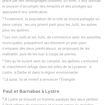
grâce par des témoignages (visibles). En effet, il leur donnait
le pouvoir d’accomplir des miracles et des prodiges qui
appuyaient leur prédication.
4
Finalement, la population de la ville se trouva partagée en
deux camps : les uns prirent parti pour les Juifs, les autres
pour les apôtres.
5
Les non-Juifs et les Juifs, de connivence avec les autorités
municipales, préparèrent secrètement un plan pour
s’emparer des deux prédicateurs, se proposant de les
maltraiter, puis de les tuer à coups de pierres.
6
Dès qu’ils eurent vent du complot, les apôtres s’enfuirent
et cherchèrent refuge dans les villes de la Lycaonie : à
Lystre, à Derbe et dans la région environnante.
7
Là aussi, ils se mirent à annoncer l’Évangile.
Paul et Barnabas à Lystre
8
À Lystre se trouvait un homme paralysé des deux jambes :
il était infirme de naissance et n’avait jamais pu marcher.