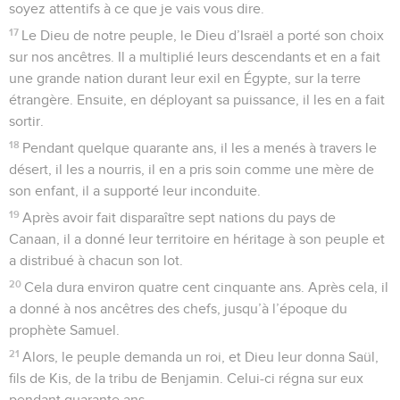
soyez attentifs à ce que je vais vous dire.
17
Le Dieu de notre peuple, le Dieu d’Israël a porté son choix
sur nos ancêtres. Il a multiplié leurs descendants et en a fait
une grande nation durant leur exil en Égypte, sur la terre
étrangère. Ensuite, en déployant sa puissance, il les en a fait
sortir.
18
Pendant quelque quarante ans, il les a menés à travers le
désert, il les a nourris, il en a pris soin comme une mère de
son enfant, il a supporté leur inconduite.
19
Après avoir fait disparaître sept nations du pays de
Canaan, il a donné leur territoire en héritage à son peuple et
a distribué à chacun son lot.
20
Cela dura environ quatre cent cinquante ans. Après cela, il
a donné à nos ancêtres des chefs, jusqu’à l’époque du
prophète Samuel.
21
Alors, le peuple demanda un roi, et Dieu leur donna Saül,
fils de Kis, de la tribu de Benjamin. Celui-ci régna sur eux
pendant quarante ans,