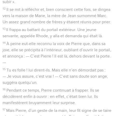
subir ».
12
Il se mit à réfléchir et, bien conscient cette fois, se dirigea
vers la maison de Marie, la mère de Jean surnommé Marc.
Un assez grand nombre de frères y étaient réunis pour prier.
13
Il frappa au battant du portail extérieur. Une jeune
servante, appelée Rhode, y alla et demanda qui était là.
14
À peine eut-elle reconnu la voix de Pierre que, dans sa
joie, elle se précipita à l’intérieur, oubliant d’ouvrir le portail,
et annonça : — C’est Pierre ! Il est là, dehors devant la porte.
—
15
Tu es folle ! lui dirent-ils. Mais elle n’en démordait pas :
— Je vous assure, c’est vrai ! — C’est sans doute son ange,
suggéra quelqu’un.
16
Pendant ce temps, Pierre continuait à frapper. Ils se
décidèrent enfin à ouvrir : en effet, c’était bien lui. Ils
manifestèrent bruyamment leur surprise.
17
Mais Pierre, d’un geste de la main, leur fit signe de se taire