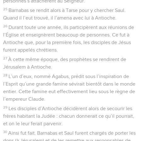
personnes s’attachèrent au Seigneur.
25
Barnabas se rendit alors à Tarse pour y chercher Saul.
Quand il l’eut trouvé, il l’amena avec lui à Antioche.
26
Durant toute une année, ils participèrent aux réunions de
l’Église et enseignèrent beaucoup de personnes. Ce fut à
Antioche que, pour la première fois, les disciples de Jésus
furent appelés chrétiens.
27
À cette même époque, des prophètes se rendirent de
Jérusalem à Antioche.
28
L’un d’eux, nommé Agabus, prédit sous l’inspiration de
l’Esprit qu’une grande famine sévirait bientôt dans le monde
entier. Cette famine eut effectivement lieu sous le règne de
l’empereur Claude.
29
Les disciples d’Antioche décidèrent alors de secourir les
frères habitant la Judée : chacun donnerait ce qu’il pourrait,
et on le leur ferait parvenir.
30
Ainsi fut fait. Barnabas et Saul furent chargés de porter les
dons (à Jérusalem) et de les remettre aux responsables de