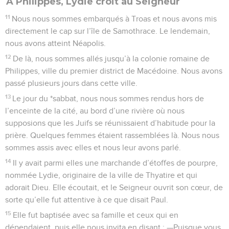
A Philippes, Lydie croit au Seigneur
11
Nous nous sommes embarqués à Troas et nous avons mis
directement le cap sur l’île de Samothrace. Le lendemain,
nous avons atteint Néapolis.
12
De là, nous sommes allés jusqu’à la colonie romaine de
Philippes, ville du premier district de Macédoine. Nous avons
passé plusieurs jours dans cette ville.
13
Le jour du *sabbat, nous nous sommes rendus hors de
l’enceinte de la cité, au bord d’une rivière où nous
supposions que les Juifs se réunissaient d’habitude pour la
prière. Quelques femmes étaient rassemblées là. Nous nous
sommes assis avec elles et nous leur avons parlé.
14
Il y avait parmi elles une marchande d’étoffes de pourpre,
nommée Lydie, originaire de la ville de Thyatire et qui
adorait Dieu. Elle écoutait, et le Seigneur ouvrit son cœur, de
sorte qu’elle fut attentive à ce que disait Paul.
15
Elle fut baptisée avec sa famille et ceux qui en
dépendaient, puis elle nous invita en disant : —Puisque vous