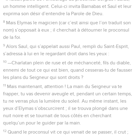
un homme intelligent. Celui-ci invita Barnabas et Saul et leur
exprima son désir d’entendre la Parole de Dieu.
8
Mais Elymas le magicien (car c’est ainsi que l’on traduit son
nom) s’opposait à eux ; il cherchait à détourner le proconsul
de la foi.
9
Alors Saul, qui s’appelait aussi Paul, rempli du Saint-Esprit,
s’adressa à lui en le regardant droit dans les yeux :
10
—Charlatan plein de ruse et de méchanceté, fils du diable,
ennemi de tout ce qui est bien, quand cesseras-tu de fausser
les plans du Seigneur qui sont droits ?
11
Mais maintenant, attention ! La main du Seigneur va te
frapper, tu vas devenir aveugle et, pendant un certain temps,
tu ne verras plus la lumière du soleil. Au même instant, les
yeux d’Elymas s’obscurcirent ; il se trouva plongé dans une
nuit noire et se tournait de tous côtés en cherchant
quelqu’un pour le guider par la main.
12
Quand le proconsul vit ce qui venait de se passer, il crut ;