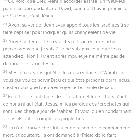
Or, voici que Dieu vient d’accorder à Israël un *Sauveur
parmi les descendants de David, comme il l’avait promis, et
ce Sauveur, c’est Jésus.
24
Avant sa venue, Jean avait appelé tous les Israélites à se
faire baptiser pour indiquer qu’ils changeaient de vie.
25
Arrivé au terme de sa vie, Jean disait encore : « Qui
pensez-vous que je suis ? Je ne suis pas celui que vous
attendiez ! Non ! il vient après moi, et je ne mérite pas de
dénouer ses sandales. »
26
Mes frères, vous qui êtes les descendants d’*Abraham et
vous qui voulez servir Dieu et qui êtes présents parmi nous,
c’est à nous que Dieu a envoyé cette Parole de salut.
27
En effet, les habitants de Jérusalem et leurs chefs n’ont
compris ni qui était Jésus, ni les paroles des *prophètes qui
sont lues chaque jour de *sabbat. Et voici qu’en condamnant
Jésus, ils ont accompli ces prophéties.
28
Ils n’ont trouvé chez lui aucune raison de le condamner à
mort, et pourtant, ils ont demandé à *Pilate de le faire