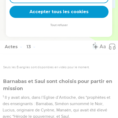
des croyants de Jérusalem, partirent en emmenant avec eux
Accepter tous les cookies
Jean surnommé Marc.
La Bible Du Semeur Copyright © 1992, 1999 by Biblica, Inc.® Used by permission.
Tout refuser
All rights reserved worldwide.
Actes
13
Seuls les Évangiles sont disponibles en vidéo pour le moment.
Barnabas et Saul sont choisis pour partir en
mission
1
Il y avait alors, dans l’Eglise d’Antioche, des *prophètes et
des enseignants : Barnabas, Siméon surnommé le Noir,
Lucius, originaire de Cyrène, Manaën, qui avait été élevé
avec *Hérode le gouverneur, et Saul.