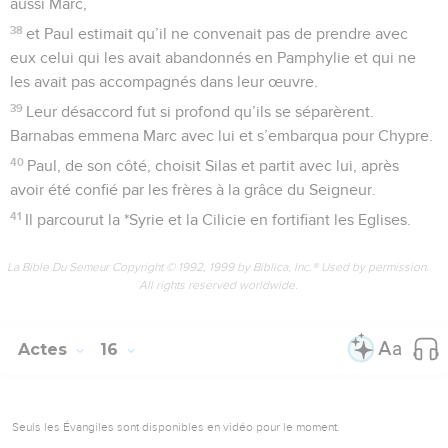
aussi Marc,
38
et Paul estimait qu’il ne convenait pas de prendre avec
eux celui qui les avait abandonnés en Pamphylie et qui ne
les avait pas accompagnés dans leur œuvre.
39
Leur désaccord fut si profond qu’ils se séparèrent.
Barnabas emmena Marc avec lui et s’embarqua pour Chypre.
40
Paul, de son côté, choisit Silas et partit avec lui, après
avoir été confié par les frères à la grâce du Seigneur.
41
Il parcourut la *Syrie et la Cilicie en fortifiant les Eglises.
La Bible Du Semeur Copyright © 1992, 1999 by Biblica, Inc.® Used by permission.
All rights reserved worldwide.
Actes
16
Seuls les Évangiles sont disponibles en vidéo pour le moment.