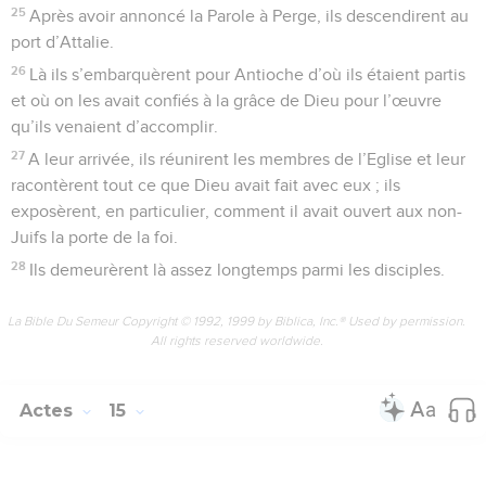
25
Après avoir annoncé la Parole à Perge, ils descendirent au
port d’Attalie.
26
Là ils s’embarquèrent pour Antioche d’où ils étaient partis
et où on les avait confiés à la grâce de Dieu pour l’œuvre
qu’ils venaient d’accomplir.
27
A leur arrivée, ils réunirent les membres de l’Eglise et leur
racontèrent tout ce que Dieu avait fait avec eux ; ils
exposèrent, en particulier, comment il avait ouvert aux non-
Juifs la porte de la foi.
28
Ils demeurèrent là assez longtemps parmi les disciples.
La Bible Du Semeur Copyright © 1992, 1999 by Biblica, Inc.® Used by permission.
All rights reserved worldwide.
Actes
15