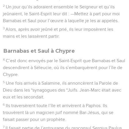
2
Un jour qu’ils adoraient ensemble le Seigneur et qu’ils
jeûnaient, le Saint-Esprit leur dit : —Mettez à part pour moi
Barnabas et Saul pour l’œuvre à laquelle je les ai appelés.
3
Alors, après avoir jeûné et prié, ils leur imposèrent les
mains et les laissèrent partir.
Barnabas et Saul à Chypre
4
C’est donc envoyés par le Saint-Esprit que Barnabas et Saul
descendirent à Séleucie, où ils s’embarquèrent pour l’île de
Chypre.
5
Une fois arrivés à Salamine, ils annoncèrent la Parole de
Dieu dans les *synagogues des *Juifs. Jean-Marc était avec
eux et les secondait.
6
Ils traversèrent toute l’île et arrivèrent à Paphos. Ils
trouvèrent là un magicien juif nommé Bar-Jésus, qui se
faisait passer pour un prophète.
7
Il faisait partie de l’entourage du proconsul Sergius Paulus,