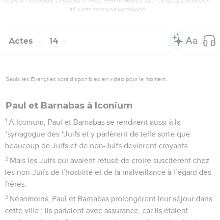
La Bible Du Semeur Copyright © 1992, 1999 by Biblica, Inc.® Used by permission.
All rights reserved worldwide.
Actes
14
Seuls les Évangiles sont disponibles en vidéo pour le moment.
Paul et Barnabas à Iconium
1
A Iconium, Paul et Barnabas se rendirent aussi à la
*synagogue des *Juifs et y parlèrent de telle sorte que
beaucoup de Juifs et de non-Juifs devinrent croyants.
2
Mais les Juifs qui avaient refusé de croire suscitèrent chez
les non-Juifs de l’hostilité et de la malveillance à l’égard des
frères.
3
Néanmoins, Paul et Barnabas prolongèrent leur séjour dans
cette ville ; ils parlaient avec assurance, car ils étaient