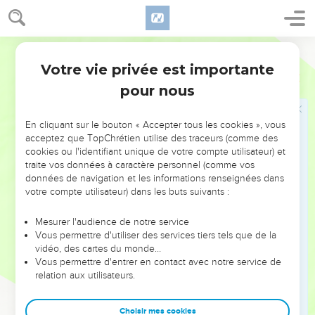
*Césarée où il passa quelque temps.
Semeur
La mort d'Hérode
Votre vie privée est importante
Actes
12
20
Or, Hérode était en conflit avec les habitants de *Tyr et de
pour nous
Sidon. Ceux-ci décidèrent ensemble de lui envoyer une
délégation. Après s’être assuré l’appui de Blastus, son
conseiller, ils demandèrent la paix, car leur pays était
En cliquant sur le bouton « Accepter tous les cookies », vous
acceptez que TopChrétien utilise des traceurs (comme des
économiquement dépendant de celui du roi.
cookies ou l'identifiant unique de votre compte utilisateur) et
21
Au jour fixé, Hérode, revêtu de ses vêtements royaux, prit
traite vos données à caractère personnel (comme vos
données de navigation et les informations renseignées dans
place sur son trône et leur adressa un discours en public.
votre compte utilisateur) dans les buts suivants :
22
Le peuple se mit à crier : —Ce n’est plus un homme qui
parle. C’est la voix d’un dieu.
Mesurer l'audience de notre service
Vous permettre d'utiliser des services tiers tels que de la
23
Au même instant, un *ange du Seigneur vint le frapper
vidéo, des cartes du monde…
parce qu’il n’avait pas rendu à Dieu l’honneur qui lui est dû.
Vous permettre d'entrer en contact avec notre service de
Dévoré par les vers, il expira.
relation aux utilisateurs.
24
Mais la Parole de Dieu se répandait toujours plus.
Choisir mes cookies
25
Barnabas et Saul, après avoir rempli leur mission en faveur