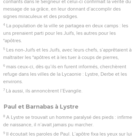
confiants dans le Seigneur et celui-ci confirmait la vérité du
message de sa grâce, en leur donnant d’accomplir des
signes miraculeux et des prodiges.
4
La population de la ville se partagea en deux camps : les
uns prenaient parti pour les Juifs, les autres pour les
*apôtres.
5
Les non-Juifs et les Juifs, avec leurs chefs, s’apprêtaient à
maltraiter les *apôtres et à les tuer à coups de pierres,
6
mais ceux-ci, dès qu’ils en furent informés, cherchèrent
refuge dans les villes de la Lycaonie : Lystre, Derbe et les
environs.
7
Là aussi, ils annoncèrent l’Evangile.
Paul et Barnabas à Lystre
8
A Lystre se trouvait un homme paralysé des pieds : infirme
de naissance, il n’avait jamais pu marcher.
9
Il écoutait les paroles de Paul. L’apôtre fixa les yeux sur lui