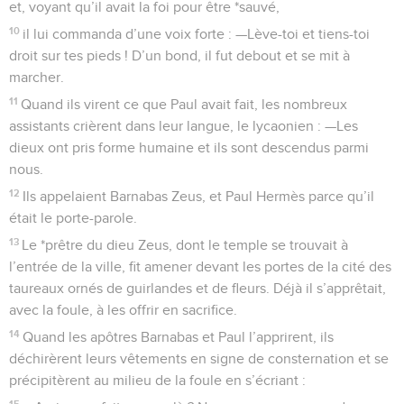
et, voyant qu’il avait la foi pour être *sauvé,
10
il lui commanda d’une voix forte : —Lève-toi et tiens-toi
droit sur tes pieds ! D’un bond, il fut debout et se mit à
marcher.
11
Quand ils virent ce que Paul avait fait, les nombreux
assistants crièrent dans leur langue, le lycaonien : —Les
dieux ont pris forme humaine et ils sont descendus parmi
nous.
12
Ils appelaient Barnabas Zeus, et Paul Hermès parce qu’il
était le porte-parole.
13
Le *prêtre du dieu Zeus, dont le temple se trouvait à
l’entrée de la ville, fit amener devant les portes de la cité des
taureaux ornés de guirlandes et de fleurs. Déjà il s’apprêtait,
avec la foule, à les offrir en sacrifice.
14
Quand les apôtres Barnabas et Paul l’apprirent, ils
déchirèrent leurs vêtements en signe de consternation et se
précipitèrent au milieu de la foule en s’écriant :
15