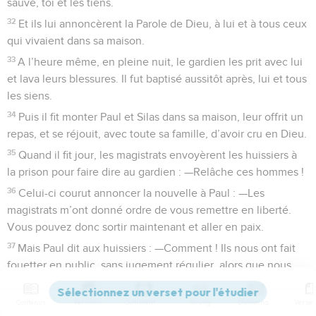
sauvé, toi et les tiens.
32
Et ils lui annoncèrent la Parole de Dieu, à lui et à tous ceux
qui vivaient dans sa maison.
33
A l’heure même, en pleine nuit, le gardien les prit avec lui
et lava leurs blessures. Il fut baptisé aussitôt après, lui et tous
les siens.
34
Puis il fit monter Paul et Silas dans sa maison, leur offrit un
repas, et se réjouit, avec toute sa famille, d’avoir cru en Dieu.
35
Quand il fit jour, les magistrats envoyèrent les huissiers à
la prison pour faire dire au gardien : —Relâche ces hommes !
36
Celui-ci courut annoncer la nouvelle à Paul : —Les
magistrats m’ont donné ordre de vous remettre en liberté.
Vous pouvez donc sortir maintenant et aller en paix.
37
Mais Paul dit aux huissiers : —Comment ! Ils nous ont fait
fouetter en public, sans jugement régulier, alors que nous
sommes citoyens romains, puis ils nous ont jetés en prison.
Et maintenant, ils voudraient se débarrasser de nous en
Contenus
Versions
Commentaires
Strong
Dictionnaire
cachette. Il n’en est pas question ! Qu’ils viennent eux-