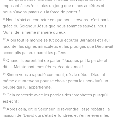
imposant à ces *disciples un joug que ni nos ancêtres ni
nous n’avons jamais eu la force de porter ?
11
Non ! Voici au contraire ce que nous croyons : c’est par la
grâce du Seigneur Jésus que nous sommes sauvés, nous
*Juifs, de la même manière qu’eux.
12
Alors tout le monde se tut pour écouter Barnabas et Paul
raconter les signes miraculeux et les prodiges que Dieu avait
accomplis par eux parmi les païens.
13
Quand ils eurent fini de parler, *Jacques prit la parole et
dit : —Maintenant, mes frères, écoutez-moi !
14
Simon vous a rappelé comment, dès le début, Dieu lui-
même est intervenu pour se choisir parmi les non-Juifs un
peuple qui lui appartienne.
15
Cela concorde avec les paroles des *prophètes puisqu’il
est écrit :
16
Après cela, dit le Seigneur, je reviendrai, et je rebâtirai la
maison de *David qui s’était effondrée, et j’en relèverai les