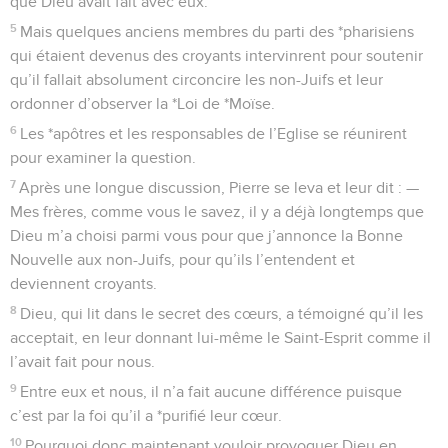
que Dieu avait fait avec eux.
5
Mais quelques anciens membres du parti des *pharisiens
qui étaient devenus des croyants intervinrent pour soutenir
qu’il fallait absolument circoncire les non-Juifs et leur
ordonner d’observer la *Loi de *Moïse.
6
Les *apôtres et les responsables de l’Eglise se réunirent
pour examiner la question.
7
Après une longue discussion, Pierre se leva et leur dit : —
Mes frères, comme vous le savez, il y a déjà longtemps que
Dieu m’a choisi parmi vous pour que j’annonce la Bonne
Nouvelle aux non-Juifs, pour qu’ils l’entendent et
deviennent croyants.
8
Dieu, qui lit dans le secret des cœurs, a témoigné qu’il les
acceptait, en leur donnant lui-même le Saint-Esprit comme il
l’avait fait pour nous.
9
Entre eux et nous, il n’a fait aucune différence puisque
c’est par la foi qu’il a *purifié leur cœur.
10
Pourquoi donc maintenant vouloir provoquer Dieu en