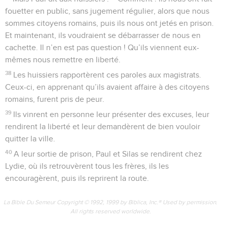
fouetter en public, sans jugement régulier, alors que nous
sommes citoyens romains, puis ils nous ont jetés en prison.
Et maintenant, ils voudraient se débarrasser de nous en
cachette. Il n’en est pas question ! Qu’ils viennent eux-
mêmes nous remettre en liberté.
38
Les huissiers rapportèrent ces paroles aux magistrats.
Ceux-ci, en apprenant qu’ils avaient affaire à des citoyens
romains, furent pris de peur.
39
Ils vinrent en personne leur présenter des excuses, leur
rendirent la liberté et leur demandèrent de bien vouloir
quitter la ville.
40
A leur sortie de prison, Paul et Silas se rendirent chez
Lydie, où ils retrouvèrent tous les frères, ils les
encouragèrent, puis ils reprirent la route.
La Bible Du Semeur Copyright © 1992, 1999 by Biblica, Inc.® Used by permission.
All rights reserved worldwide.