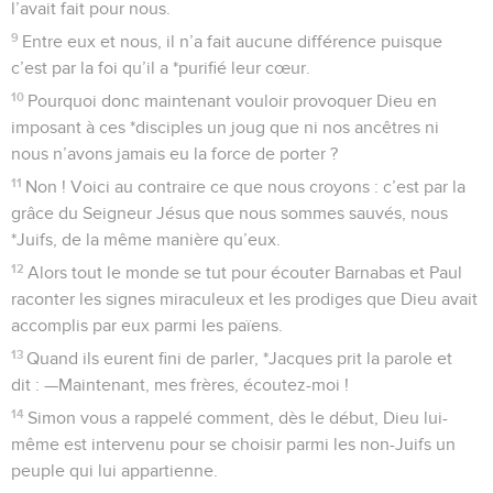
l’avait fait pour nous.
9
Entre eux et nous, il n’a fait aucune différence puisque
c’est par la foi qu’il a *purifié leur cœur.
10
Pourquoi donc maintenant vouloir provoquer Dieu en
imposant à ces *disciples un joug que ni nos ancêtres ni
nous n’avons jamais eu la force de porter ?
11
Non ! Voici au contraire ce que nous croyons : c’est par la
grâce du Seigneur Jésus que nous sommes sauvés, nous
*Juifs, de la même manière qu’eux.
12
Alors tout le monde se tut pour écouter Barnabas et Paul
raconter les signes miraculeux et les prodiges que Dieu avait
accomplis par eux parmi les païens.
13
Quand ils eurent fini de parler, *Jacques prit la parole et
dit : —Maintenant, mes frères, écoutez-moi !
14
Simon vous a rappelé comment, dès le début, Dieu lui-
même est intervenu pour se choisir parmi les non-Juifs un
peuple qui lui appartienne.