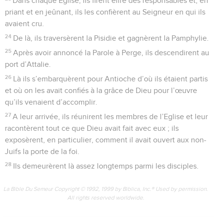
Dans chaque Eglise, ils firent élire des responsables et, en
priant et en jeûnant, ils les confièrent au Seigneur en qui ils
avaient cru.
24
De là, ils traversèrent la Pisidie et gagnèrent la Pamphylie.
25
Après avoir annoncé la Parole à Perge, ils descendirent au
port d’Attalie.
26
Là ils s’embarquèrent pour Antioche d’où ils étaient partis
et où on les avait confiés à la grâce de Dieu pour l’œuvre
qu’ils venaient d’accomplir.
27
A leur arrivée, ils réunirent les membres de l’Eglise et leur
racontèrent tout ce que Dieu avait fait avec eux ; ils
exposèrent, en particulier, comment il avait ouvert aux non-
Juifs la porte de la foi.
28
Ils demeurèrent là assez longtemps parmi les disciples.
La Bible Du Semeur Copyright © 1992, 1999 by Biblica, Inc.® Used by permission.
All rights reserved worldwide.