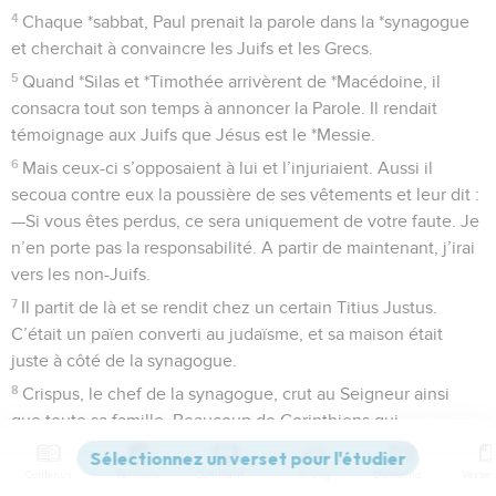
4
Chaque *sabbat, Paul prenait la parole dans la *synagogue
et cherchait à convaincre les Juifs et les Grecs.
5
Quand *Silas et *Timothée arrivèrent de *Macédoine, il
consacra tout son temps à annoncer la Parole. Il rendait
témoignage aux Juifs que Jésus est le *Messie.
6
Mais ceux-ci s’opposaient à lui et l’injuriaient. Aussi il
secoua contre eux la poussière de ses vêtements et leur dit :
—Si vous êtes perdus, ce sera uniquement de votre faute. Je
n’en porte pas la responsabilité. A partir de maintenant, j’irai
vers les non-Juifs.
7
Il partit de là et se rendit chez un certain Titius Justus.
C’était un païen converti au judaïsme, et sa maison était
juste à côté de la synagogue.
8
Crispus, le chef de la synagogue, crut au Seigneur ainsi
que toute sa famille. Beaucoup de Corinthiens qui
écoutaient Paul crurent aussi et furent baptisés.
Contenus
Versions
Commentaires
Strong
Dictionnaire
9
Une nuit, le Seigneur lui-même parla à Paul dans une