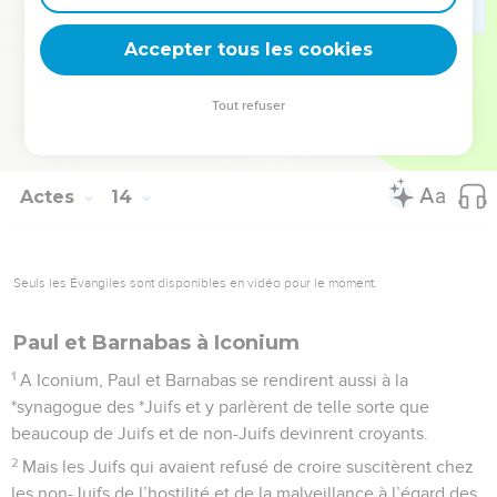
52
Les nouveaux *disciples, cependant, étaient remplis de
Accepter tous les cookies
joie et de l’Esprit Saint.
La Bible Du Semeur Copyright © 1992, 1999 by Biblica, Inc.® Used by permission.
Tout refuser
All rights reserved worldwide.
Actes
14
Seuls les Évangiles sont disponibles en vidéo pour le moment.
Paul et Barnabas à Iconium
1
A Iconium, Paul et Barnabas se rendirent aussi à la
*synagogue des *Juifs et y parlèrent de telle sorte que
beaucoup de Juifs et de non-Juifs devinrent croyants.
2
Mais les Juifs qui avaient refusé de croire suscitèrent chez
les non-Juifs de l’hostilité et de la malveillance à l’égard des