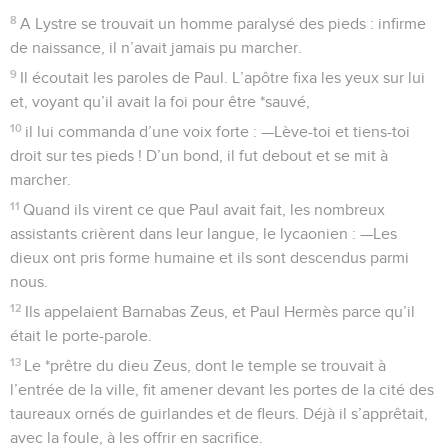
8
A Lystre se trouvait un homme paralysé des pieds : infirme
de naissance, il n’avait jamais pu marcher.
9
Il écoutait les paroles de Paul. L’apôtre fixa les yeux sur lui
et, voyant qu’il avait la foi pour être *sauvé,
10
il lui commanda d’une voix forte : —Lève-toi et tiens-toi
droit sur tes pieds ! D’un bond, il fut debout et se mit à
marcher.
11
Quand ils virent ce que Paul avait fait, les nombreux
assistants crièrent dans leur langue, le lycaonien : —Les
dieux ont pris forme humaine et ils sont descendus parmi
nous.
12
Ils appelaient Barnabas Zeus, et Paul Hermès parce qu’il
était le porte-parole.
13
Le *prêtre du dieu Zeus, dont le temple se trouvait à
l’entrée de la ville, fit amener devant les portes de la cité des
taureaux ornés de guirlandes et de fleurs. Déjà il s’apprêtait,
avec la foule, à les offrir en sacrifice.