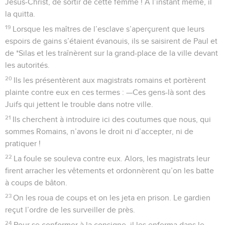
Jésus-Christ, de sortir de cette femme ! A l’instant même, il
la quitta.
19
Lorsque les maîtres de l’esclave s’aperçurent que leurs
espoirs de gains s’étaient évanouis, ils se saisirent de Paul et
de *Silas et les traînèrent sur la grand-place de la ville devant
les autorités.
20
Ils les présentèrent aux magistrats romains et portèrent
plainte contre eux en ces termes : —Ces gens-là sont des
Juifs qui jettent le trouble dans notre ville.
21
Ils cherchent à introduire ici des coutumes que nous, qui
sommes Romains, n’avons le droit ni d’accepter, ni de
pratiquer !
22
La foule se souleva contre eux. Alors, les magistrats leur
firent arracher les vêtements et ordonnèrent qu’on les batte
à coups de bâton.
23
On les roua de coups et on les jeta en prison. Le gardien
reçut l’ordre de les surveiller de près.
24
Pour se conformer à la consigne, il les enferma dans le