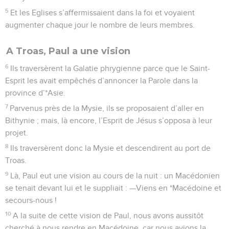
5
Et les Eglises s’affermissaient dans la foi et voyaient
augmenter chaque jour le nombre de leurs membres.
A Troas, Paul a une vision
6
Ils traversèrent la Galatie phrygienne parce que le Saint-
Esprit les avait empêchés d’annoncer la Parole dans la
province d’*Asie.
7
Parvenus près de la Mysie, ils se proposaient d’aller en
Bithynie ; mais, là encore, l’Esprit de Jésus s’opposa à leur
projet.
8
Ils traversèrent donc la Mysie et descendirent au port de
Troas.
9
Là, Paul eut une vision au cours de la nuit : un Macédonien
se tenait devant lui et le suppliait : —Viens en *Macédoine et
secours-nous !
10
A la suite de cette vision de Paul, nous avons aussitôt
cherché à nous rendre en Macédoine, car nous avions la