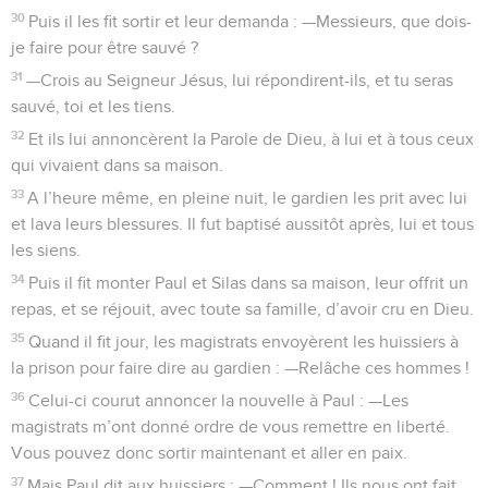
30
Puis il les fit sortir et leur demanda : —Messieurs, que dois-
je faire pour être sauvé ?
31
—Crois au Seigneur Jésus, lui répondirent-ils, et tu seras
sauvé, toi et les tiens.
32
Et ils lui annoncèrent la Parole de Dieu, à lui et à tous ceux
qui vivaient dans sa maison.
33
A l’heure même, en pleine nuit, le gardien les prit avec lui
et lava leurs blessures. Il fut baptisé aussitôt après, lui et tous
les siens.
34
Puis il fit monter Paul et Silas dans sa maison, leur offrit un
repas, et se réjouit, avec toute sa famille, d’avoir cru en Dieu.
35
Quand il fit jour, les magistrats envoyèrent les huissiers à
la prison pour faire dire au gardien : —Relâche ces hommes !
36
Celui-ci courut annoncer la nouvelle à Paul : —Les
magistrats m’ont donné ordre de vous remettre en liberté.
Vous pouvez donc sortir maintenant et aller en paix.
37
Mais Paul dit aux huissiers : —Comment ! Ils nous ont fait