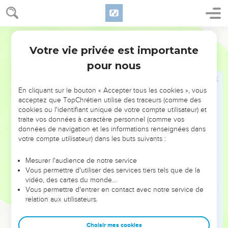
devait être annoncée. Mais puisque vous la refusez et que
vous-mêmes ne vous jugez pas dignes d’avoir part à la vie
éternelle, nous nous tournons vers ceux qui ne sont pas
Semeur
Juifs.
Votre vie privée est importante
Actes
13
47
Car le Seigneur a bien défini notre mission lorsqu’il a dit :
pour nous
Je t’ai établi pour que tu sois la lumière des nations, et pour
que tu portes le salut jusqu’au bout du monde.
En cliquant sur le bouton « Accepter tous les cookies », vous
48
Quand les non-Juifs les entendirent parler ainsi, ils furent
acceptez que TopChrétien utilise des traceurs (comme des
remplis de joie, ils se mirent à louer Dieu pour sa Parole et
cookies ou l'identifiant unique de votre compte utilisateur) et
tous ceux qui étaient destinés à la vie éternelle crurent.
traite vos données à caractère personnel (comme vos
données de navigation et les informations renseignées dans
49
La Parole du Seigneur se répandait dans toute la contrée
votre compte utilisateur) dans les buts suivants :
avoisinante.
50
Mais les Juifs excitèrent les femmes dévotes de la haute
Mesurer l'audience de notre service
Vous permettre d'utiliser des services tiers tels que de la
société qui s’étaient attachées au judaïsme, ainsi que les
vidéo, des cartes du monde…
notables de la ville. Ils provoquèrent ainsi une persécution
Vous permettre d'entrer en contact avec notre service de
contre Paul et Barnabas et les expulsèrent de leur territoire.
relation aux utilisateurs.
51
Ceux-ci secouèrent contre eux la poussière de leurs pieds
et allèrent à Iconium.
Choisir mes cookies