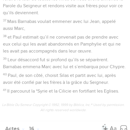
Parole du Seigneur et rendons visite aux frères pour voir ce
qu’ils deviennent.
37
Mais Barnabas voulait emmener avec lui Jean, appelé
aussi Marc,
38
et Paul estimait qu’il ne convenait pas de prendre avec
eux celui qui les avait abandonnés en Pamphylie et qui ne
les avait pas accompagnés dans leur œuvre.
39
Leur désaccord fut si profond qu’ils se séparèrent.
Barnabas emmena Marc avec lui et s’embarqua pour Chypre.
40
Paul, de son côté, choisit Silas et partit avec lui, après
avoir été confié par les frères à la grâce du Seigneur.
41
Il parcourut la *Syrie et la Cilicie en fortifiant les Eglises.
La Bible Du Semeur Copyright © 1992, 1999 by Biblica, Inc.® Used by permission.
All rights reserved worldwide.
Actes
16