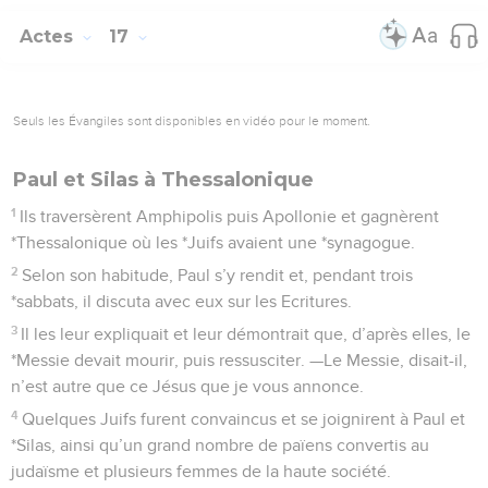
Actes
17
Seuls les Évangiles sont disponibles en vidéo pour le moment.
Paul et Silas à Thessalonique
1
Ils traversèrent Amphipolis puis Apollonie et gagnèrent
*Thessalonique où les *Juifs avaient une *synagogue.
2
Selon son habitude, Paul s’y rendit et, pendant trois
*sabbats, il discuta avec eux sur les Ecritures.
3
Il les leur expliquait et leur démontrait que, d’après elles, le
*Messie devait mourir, puis ressusciter. —Le Messie, disait-il,
n’est autre que ce Jésus que je vous annonce.
4
Quelques Juifs furent convaincus et se joignirent à Paul et
*Silas, ainsi qu’un grand nombre de païens convertis au
judaïsme et plusieurs femmes de la haute société.