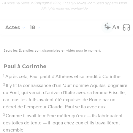
La Bible Du Semeur Copyright © 1992, 1999 by Biblica, Inc.® Used by permission.
All rights reserved worldwide.
Actes
18
Seuls les Évangiles sont disponibles en vidéo pour le moment.
Paul à Corinthe
1
Après cela, Paul partit d’Athènes et se rendit à Corinthe.
2
Il y fit la connaissance d’un *Juif nommé Aquilas, originaire
du Pont, qui venait d’arriver d’Italie avec sa femme Priscille,
car tous les Juifs avaient été expulsés de Rome par un
décret de l’empereur Claude. Paul se lia avec eux.
3
Comme il avait le même métier qu’eux — ils fabriquaient
des toiles de tente — il logea chez eux et ils travaillèrent
ensemble.