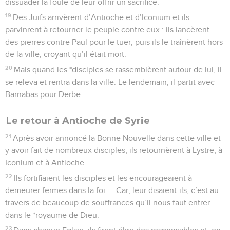
dissuader la foule de leur offrir un sacrifice.
19
Des Juifs arrivèrent d’Antioche et d’Iconium et ils
parvinrent à retourner le peuple contre eux : ils lancèrent
des pierres contre Paul pour le tuer, puis ils le traînèrent hors
de la ville, croyant qu’il était mort.
20
Mais quand les *disciples se rassemblèrent autour de lui, il
se releva et rentra dans la ville. Le lendemain, il partit avec
Barnabas pour Derbe.
Le retour à Antioche de Syrie
21
Après avoir annoncé la Bonne Nouvelle dans cette ville et
y avoir fait de nombreux disciples, ils retournèrent à Lystre, à
Iconium et à Antioche.
22
Ils fortifiaient les disciples et les encourageaient à
demeurer fermes dans la foi. —Car, leur disaient-ils, c’est au
travers de beaucoup de souffrances qu’il nous faut entrer
dans le *royaume de Dieu.
23