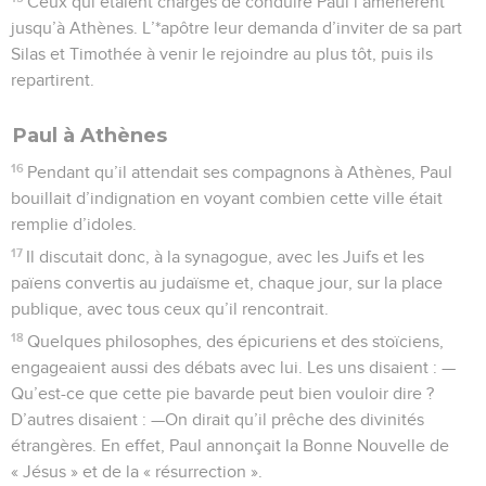
Ceux qui étaient chargés de conduire Paul l’amenèrent
jusqu’à Athènes. L’*apôtre leur demanda d’inviter de sa part
Silas et Timothée à venir le rejoindre au plus tôt, puis ils
repartirent.
Paul à Athènes
16
Pendant qu’il attendait ses compagnons à Athènes, Paul
bouillait d’indignation en voyant combien cette ville était
remplie d’idoles.
17
Il discutait donc, à la synagogue, avec les Juifs et les
païens convertis au judaïsme et, chaque jour, sur la place
publique, avec tous ceux qu’il rencontrait.
18
Quelques philosophes, des épicuriens et des stoïciens,
engageaient aussi des débats avec lui. Les uns disaient : —
Qu’est-ce que cette pie bavarde peut bien vouloir dire ?
D’autres disaient : —On dirait qu’il prêche des divinités
étrangères. En effet, Paul annonçait la Bonne Nouvelle de
« Jésus » et de la « résurrection ».