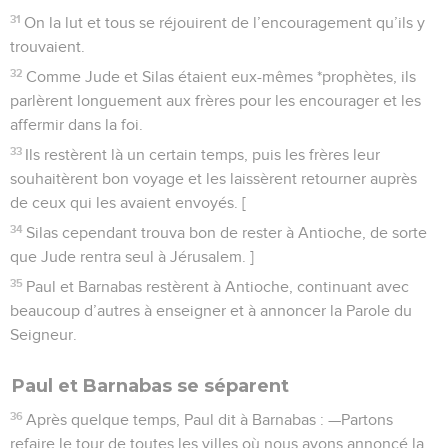
31
On la lut et tous se réjouirent de l’encouragement qu’ils y
trouvaient.
32
Comme Jude et Silas étaient eux-mêmes *prophètes, ils
parlèrent longuement aux frères pour les encourager et les
affermir dans la foi.
33
Ils restèrent là un certain temps, puis les frères leur
souhaitèrent bon voyage et les laissèrent retourner auprès
de ceux qui les avaient envoyés. [
34
Silas cependant trouva bon de rester à Antioche, de sorte
que Jude rentra seul à Jérusalem. ]
35
Paul et Barnabas restèrent à Antioche, continuant avec
beaucoup d’autres à enseigner et à annoncer la Parole du
Seigneur.
Paul et Barnabas se séparent
36
Après quelque temps, Paul dit à Barnabas : —Partons
refaire le tour de toutes les villes où nous avons annoncé la