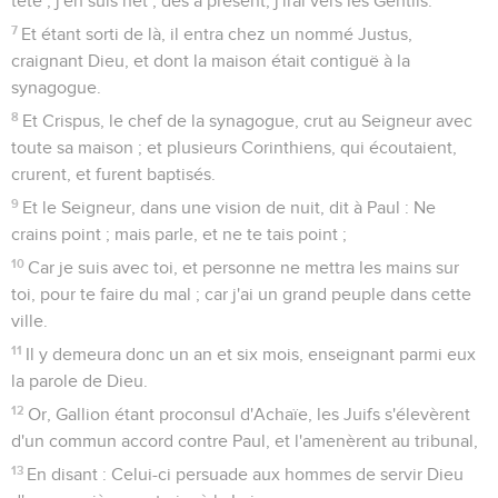
tête ; j'en suis net ; dès à présent, j'irai vers les Gentils.
7
Et étant sorti de là, il entra chez un nommé Justus,
craignant Dieu, et dont la maison était contiguë à la
synagogue.
8
Et Crispus, le chef de la synagogue, crut au Seigneur avec
toute sa maison ; et plusieurs Corinthiens, qui écoutaient,
crurent, et furent baptisés.
9
Et le Seigneur, dans une vision de nuit, dit à Paul : Ne
crains point ; mais parle, et ne te tais point ;
10
Car je suis avec toi, et personne ne mettra les mains sur
toi, pour te faire du mal ; car j'ai un grand peuple dans cette
ville.
11
Il y demeura donc un an et six mois, enseignant parmi eux
la parole de Dieu.
12
Or, Gallion étant proconsul d'Achaïe, les Juifs s'élevèrent
d'un commun accord contre Paul, et l'amenèrent au tribunal,
13
En disant : Celui-ci persuade aux hommes de servir Dieu