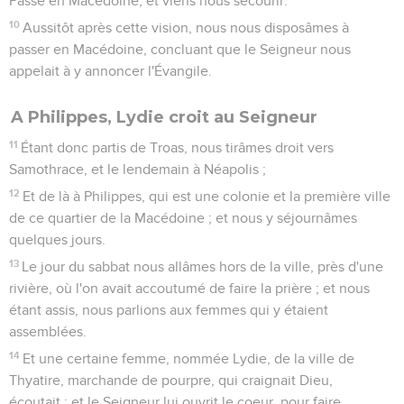
Passe en Macédoine, et viens nous secourir.
10
Aussitôt après cette vision, nous nous disposâmes à
passer en Macédoine, concluant que le Seigneur nous
appelait à y annoncer l'Évangile.
A Philippes, Lydie croit au Seigneur
11
Étant donc partis de Troas, nous tirâmes droit vers
Samothrace, et le lendemain à Néapolis ;
12
Et de là à Philippes, qui est une colonie et la première ville
de ce quartier de la Macédoine ; et nous y séjournâmes
quelques jours.
13
Le jour du sabbat nous allâmes hors de la ville, près d'une
rivière, où l'on avait accoutumé de faire la prière ; et nous
étant assis, nous parlions aux femmes qui y étaient
assemblées.
14
Et une certaine femme, nommée Lydie, de la ville de
Thyatire, marchande de pourpre, qui craignait Dieu,
écoutait ; et le Seigneur lui ouvrit le coeur, pour faire