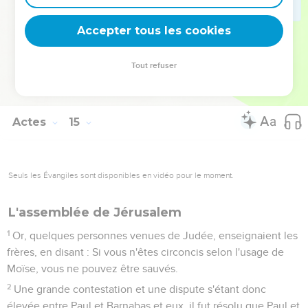
avaient accomplie.
27
Et quand ils furent arrivés, et qu'ils eurent assemblé
Accepter tous les cookies
l'Église, ils racontèrent toutes les choses que Dieu avait
faites avec eux, et comment il avait ouvert aux Gentils la
Tout refuser
porte de la foi.
28
Et ils demeurèrent là longtemps avec les disciples.
Actes
15
Seuls les Évangiles sont disponibles en vidéo pour le moment.
L'assemblée de Jérusalem
1
Or, quelques personnes venues de Judée, enseignaient les
frères, en disant : Si vous n'êtes circoncis selon l'usage de
Moïse, vous ne pouvez être sauvés.
2
Une grande contestation et une dispute s'étant donc
élevée entre Paul et Barnabas et eux, il fut résolu que Paul et