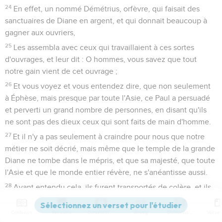
24
En effet, un nommé Démétrius, orfèvre, qui faisait des
sanctuaires de Diane en argent, et qui donnait beaucoup à
gagner aux ouvriers,
25
Les assembla avec ceux qui travaillaient à ces sortes
d'ouvrages, et leur dit : O hommes, vous savez que tout
notre gain vient de cet ouvrage ;
26
Et vous voyez et vous entendez dire, que non seulement
à Éphèse, mais presque par toute l'Asie, ce Paul a persuadé
et perverti un grand nombre de personnes, en disant qu'ils
ne sont pas des dieux ceux qui sont faits de main d'homme.
27
Et il n'y a pas seulement à craindre pour nous que notre
métier ne soit décrié, mais même que le temple de la grande
Diane ne tombe dans le mépris, et que sa majesté, que toute
l'Asie et que le monde entier révère, ne s'anéantisse aussi.
28
Ayant entendu cela, ils furent transportés de colère, et ils
s'écrièrent : Grande est la Diane des Éphésiens !
29
Contenus
Versions
Commentaires
Strong
Dictionnaire
Et toute la ville fut remplie de confusion ; et ils coururent