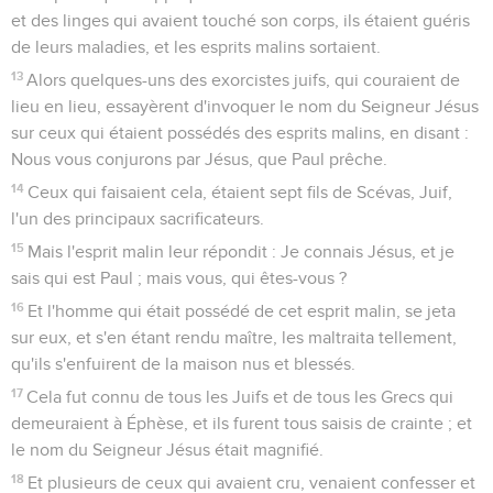
et des linges qui avaient touché son corps, ils étaient guéris
de leurs maladies, et les esprits malins sortaient.
13
Alors quelques-uns des exorcistes juifs, qui couraient de
lieu en lieu, essayèrent d'invoquer le nom du Seigneur Jésus
sur ceux qui étaient possédés des esprits malins, en disant :
Nous vous conjurons par Jésus, que Paul prêche.
14
Ceux qui faisaient cela, étaient sept fils de Scévas, Juif,
l'un des principaux sacrificateurs.
15
Mais l'esprit malin leur répondit : Je connais Jésus, et je
sais qui est Paul ; mais vous, qui êtes-vous ?
16
Et l'homme qui était possédé de cet esprit malin, se jeta
sur eux, et s'en étant rendu maître, les maltraita tellement,
qu'ils s'enfuirent de la maison nus et blessés.
17
Cela fut connu de tous les Juifs et de tous les Grecs qui
demeuraient à Éphèse, et ils furent tous saisis de crainte ; et
le nom du Seigneur Jésus était magnifié.
18
Et plusieurs de ceux qui avaient cru, venaient confesser et