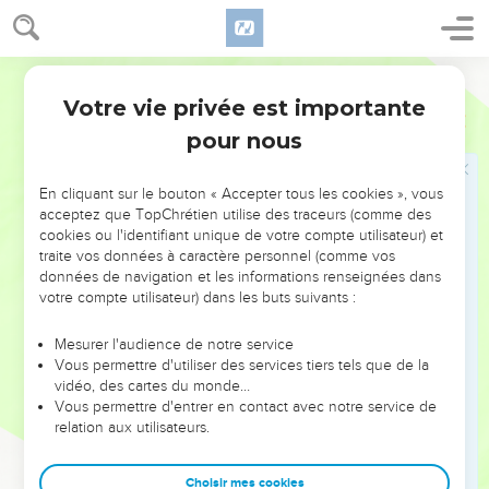
Barnabas à Derbe.
Le retour à Antioche de Syrie
Ostervald
21
Et après avoir annoncé l'Évangile dans cette ville-là, et y
Votre vie privée est importante
Actes
14
avoir fait plusieurs disciples, ils retournèrent à Lystra, à
pour nous
Iconium et à Antioche ;
22
Fortifiant l'esprit des disciples, les exhortant à persévérer
En cliquant sur le bouton « Accepter tous les cookies », vous
dans la foi, et leur représentant que c'est par beaucoup
acceptez que TopChrétien utilise des traceurs (comme des
d'afflictions qu'il nous faut entrer dans le royaume de Dieu.
cookies ou l'identifiant unique de votre compte utilisateur) et
traite vos données à caractère personnel (comme vos
23
Et après avoir prié et jeûné, ils établirent des anciens dans
données de navigation et les informations renseignées dans
chaque Église, et les recommandèrent au Seigneur, en qui
votre compte utilisateur) dans les buts suivants :
ils avaient cru.
Mesurer l'audience de notre service
24
Puis, ayant traversé la Pisidie, ils vinrent en Pamphylie.
Vous permettre d'utiliser des services tiers tels que de la
25
Et ayant annoncé la parole à Perge, ils descendirent à
vidéo, des cartes du monde…
Vous permettre d'entrer en contact avec notre service de
Attalia.
relation aux utilisateurs.
26
Et de là ils s'embarquèrent pour Antioche, où ils avaient
été recommandés à la grâce de Dieu, pour l'ouvre qu'ils
Choisir mes cookies