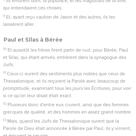
Ils émurent donc la populace, et les magistrats de la ville,
qui entendaient ces choses.
9
Et, ayant reçu caution de Jason et des autres, ils les
laissèrent aller.
Paul et Silas à Bérée
10
Et aussitôt les frères firent partir de nuit, pour Bérée, Paul
et Silas, qui étant arrivés, entrèrent dans la synagogue des
Juifs.
11
Ceux-ci eurent des sentiments plus nobles que ceux de
Thessalonique, et ils reçurent la Parole avec beaucoup de
promptitude, examinant tous les jours les Écritures, pour voir
si ce qu'on leur disait était exact.
12
Plusieurs donc d'entre eux crurent, ainsi que des femmes
grecques de qualité, et des hommes en assez grand nombre.
13
Mais, quand les Juifs de Thessalonique surent que la
Parole de Dieu était annoncée à Bérée par Paul, ils y vinrent,
et émurent le peuple.