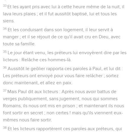
33
Et les ayant pris avec lui à cette heure même de la nuit, il
lava leurs plaies ; et il fut aussitôt baptisé, lui et tous les
siens.
34
Et les conduisant dans son logement, il leur servit à
manger ; et il se réjouit de ce qu'il avait cru en Dieu, avec
toute sa famille.
35
Le jour étant venu, les préteurs lui envoyèrent dire par les
licteurs : Relâche ces hommes-là.
36
Aussitôt le geôlier rapporta ces paroles à Paul, et lui dit :
Les préteurs ont envoyé pour vous faire relâcher ; sortez
donc maintenant, et allez en paix.
37
Mais Paul dit aux licteurs : Après nous avoir battus de
verges publiquement, sans jugement, nous qui sommes
Romains, ils nous ont mis en prison ; et maintenant ils nous
font sortir en secret ; non certes ! mais qu'ils viennent eux-
mêmes nous faire sortir.
38
Et les licteurs rapportèrent ces paroles aux préteurs, qui