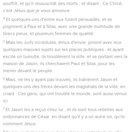
souffrît, et qu'il ressuscitât des morts ; et disant : Ce Christ,
c'est Jésus que je vous annonce.
4
Et quelques-uns d'entre eux furent persuadés, et se
joignirent à Paul et à Silas, avec une grande multitude de
Grecs pieux, et plusieurs femmes de qualité.
5
Mais les Juifs incrédules, émus d'envie, prirent avec eux
quelques mauvais sujets sur les places publiques ; et ayant
excité un tumulte, ils troublèrent la ville, et se portant vers la
maison de Jason, ils cherchaient Paul et Silas, pour les
mener devant le peuple.
6
Mais, ne les y ayant pas trouvés, ils traînèrent Jason et
quelques-uns des frères devant les magistrats de la ville, en
criant : Ces gens, qui ont troublé le monde, sont aussi venus
ici.
7
Et Jason les a reçus chez lui ; et ils sont tous rebelles aux
ordonnances de César, en disant qu'il y a un autre roi, qu'ils
nomment Jésus.
8