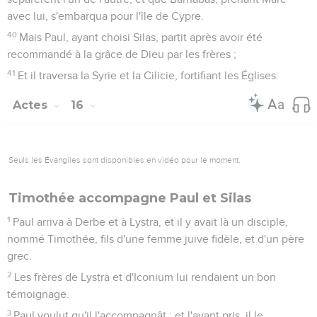
avec lui, s'embarqua pour l'île de Cypre.
40
Mais Paul, ayant choisi Silas, partit après avoir été
recommandé à la grâce de Dieu par les frères ;
41
Et il traversa la Syrie et la Cilicie, fortifiant les Églises.
Actes
16
Seuls les Évangiles sont disponibles en vidéo pour le moment.
Timothée accompagne Paul et Silas
1
Paul arriva à Derbe et à Lystra, et il y avait là un disciple,
nommé Timothée, fils d'une femme juive fidèle, et d'un père
grec.
2
Les frères de Lystra et d'Iconium lui rendaient un bon
témoignage.
3
Paul voulut qu'il l'accompagnât ; et l'ayant pris, il le