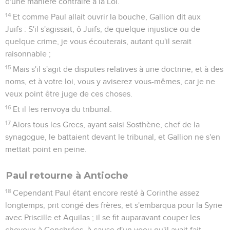
d'une manière contraire à la Loi.
14
Et comme Paul allait ouvrir la bouche, Gallion dit aux
Juifs : S'il s'agissait, ô Juifs, de quelque injustice ou de
quelque crime, je vous écouterais, autant qu'il serait
raisonnable ;
15
Mais s'il s'agit de disputes relatives à une doctrine, et à des
noms, et à votre loi, vous y aviserez vous-mêmes, car je ne
veux point être juge de ces choses.
16
Et il les renvoya du tribunal.
17
Alors tous les Grecs, ayant saisi Sosthène, chef de la
synagogue, le battaient devant le tribunal, et Gallion ne s'en
mettait point en peine.
Paul retourne à Antioche
18
Cependant Paul étant encore resté à Corinthe assez
longtemps, prit congé des frères, et s'embarqua pour la Syrie
avec Priscille et Aquilas ; il se fit auparavant couper les
cheveux à Cenchrées, à cause d'un voeu qu'il avait fait.