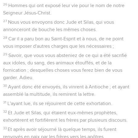
26
Hommes qui ont exposé leur vie pour le nom de notre
Seigneur Jésus-Christ.
27
Nous vous envoyons donc Jude et Silas, qui vous
annonceront de bouche les mêmes choses.
28
Car il a paru bon au Saint-Esprit et à nous, de ne point
vous imposer d'autres charges que les nécessaires ;
29
Savoir, que vous vous absteniez de ce qui a été sacrifié
aux idoles, du sang, des animaux étouffés, et de la
fornication ; desquelles choses vous ferez bien de vous
garder. Adieu.
30
Ayant donc été envoyés, ils vinrent à Antioche ; et ayant
assemblé la multitude, ils remirent la lettre.
31
L'ayant lue, ils se réjouirent de cette exhortation.
32
Et Jude et Silas, qui étaient eux-mêmes prophètes,
exhortèrent et fortifièrent les frères par plusieurs discours.
33
Et après avoir séjourné là quelque temps, ils furent
renvoyés en paix par les frères vers les apôtres.