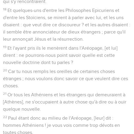
qui s'y rencontraient.
18
Et quelques-uns d'entre les Philosophes Epicuriens et
d'entre les Stoïciens, se mirent à parler avec lui, et les uns
disaient : que veut dire ce discoureur ? et les autres disaient :
il semble être annonciateur de dieux étrangers ; parce qu'il
leur annonçait Jésus et la résurrection.
19
Et l'ayant pris ils le menèrent dans l'Aréopage, [et lui]
dirent : ne pourrons-nous point savoir quelle est cette
nouvelle doctrine dont tu parles ?
20
Car tu nous remplis les oreilles de certaines choses
étranges ; nous voulons donc savoir ce que veulent dire ces
choses.
21
Or tous les Athéniens et les étrangers qui demeuraient à
[Athènes], ne s'occupaient à autre chose qu'à dire ou à ouïr
quelque nouvelle.
22
Paul étant donc au milieu de l'Aréopage, [leur] dit :
hommes Athéniens ! je vous vois comme trop dévots en
toutes choses.