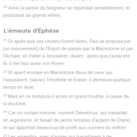
20
Ainsi la parole du Seigneur se répandait sensiblement, et
produisait de grands effets.
L'émeute d'Éphèse
21
Or après que ces choses furent faites, Paul se proposa par
[un mouvement] de l'Esprit de passer par la Macédoine et par
l'Achaïe, et d'aller à Jérusalem, disant : après que j'aurai été
là, il me faut aussi voir Rome.
22
Et ayant envoyé en Macédoine deux de ceux qui
l'assistaient, [savoir] Timothée et Eraste, il demeura quelque
temps en Asie.
23
Mais en ce temps-là il arriva un grand trouble, à cause de
la doctrine.
24
Car un certain homme, nommé Démétrius, qui travaillait
en argenterie, et faisait de petits temples d'argent de Diane,
et qui apportait beaucoup de profit aux ouvriers du métier,
25
Les assembla, avec d'autres qui travaillaient à de