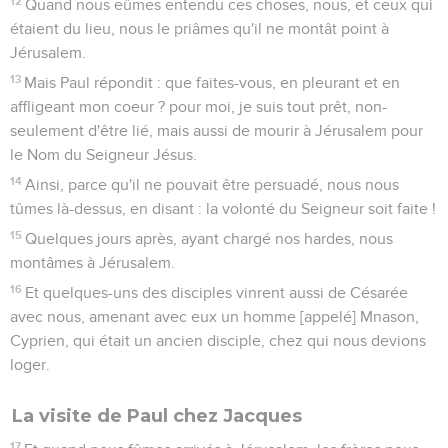
12
Quand nous eûmes entendu ces choses, nous, et ceux qui
étaient du lieu, nous le priâmes qu'il ne montât point à
Jérusalem.
13
Mais Paul répondit : que faites-vous, en pleurant et en
affligeant mon coeur ? pour moi, je suis tout prêt, non-
seulement d'être lié, mais aussi de mourir à Jérusalem pour
le Nom du Seigneur Jésus.
14
Ainsi, parce qu'il ne pouvait être persuadé, nous nous
tûmes là-dessus, en disant : la volonté du Seigneur soit faite !
15
Quelques jours après, ayant chargé nos hardes, nous
montâmes à Jérusalem.
16
Et quelques-uns des disciples vinrent aussi de Césarée
avec nous, amenant avec eux un homme [appelé] Mnason,
Cyprien, qui était un ancien disciple, chez qui nous devions
loger.
La visite de Paul chez Jacques
17