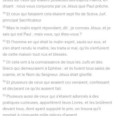
disant : nous vous conjurons par ce Jésus que Paul prêche.
14
Et ceux qui faisaient cela étaient sept fils de Scéva Juif,
principal Sacrificateur
15
Mais le malin esprit répondant, dit : je connais Jésus, et je
sais qui est Paul ; mais vous, qui êtes-vous ?
16
Et l'homme en qui était le malin esprit, sauta sur eux, et
s'en étant rendu le maître, les traita si mal, qu'ils s'enfuirent
de cette maison tout nus et blessés.
17
Or cela vint à la connaissance de tous les Juifs et des
Grecs qui demeuraient à Ephèse ; et ils furent tous saisis de
crainte, et le Nom du Seigneur Jésus était glorifié.
18
Et plusieurs de ceux qui avaient cru venaient, confessant
et déclarant ce qu'ils avaient fait.
19
Plusieurs aussi de ceux qui s'étaient adonnés à des
pratiques curieuses, apportèrent leurs Livres, et les brûlèrent
devant tous, dont ayant supputé le prix, on trouva qu'il
montait à cinquante mille pièces d'argent.