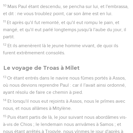
10
Mais Paul étant descendu, se pencha sur lui, et l'embrassa,
et dit : ne vous troublez point, car son âme est en lui.
11
Et après qu'il fut remonté, et qu'il eut rompu le pain, et
mangé, et qu'il eut parlé longtemps jusqu'à l'aube du jour, il
partit.
12
Et ils amenèrent là le jeune homme vivant, de quoi ils
furent extrêmement consolés.
Le voyage de Troas à Milet
13
Or étant entrés dans le navire nous fûmes portés à Assos,
où nous devions reprendre Paul : car il l'avait ainsi ordonné,
ayant résolu de faire ce chemin à pied.
14
Et lorsqu'il nous eut rejoints à Assos, nous le prîmes avec
nous, et nous allâmes à Mitylène.
15
Puis étant partis de là, le jour suivant nous abordâmes vis-
à-vis de Chios ; le lendemain nous arrivâmes à Samos ; et
nous étant arrêtés à Trogyle, nous vînmes le jour d'après à