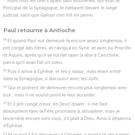
Alors tous les Grecs ayant saisi Sosthènes, qui était le
Principal de la Synagogue, le battaient devant le siège
judicial, sans que Gallion s'en mît en peine.
Paul retourne à Antioche
18
Et quand Paul eut demeuré là encore assez longtemps, il
prit congé des frères, et navigua en Syrie, et avec lui Priscille
et Aquile, après qu'il se fut fait raser la tête à Cenchrée,
parce qu'il avait fait un voeu.
19
Puis il arriva à Ephèse, et les y laissa ; mais étant entré
dans la Synagogue, il discourut avec les Juifs,
20
Qui le prièrent de demeurer encore plus longtemps avec
eux ; mais il ne voulut point le leur accorder.
21
Et il prit congé d'eux, en [leur] disant : il me faut
absolument faire la Fête prochaine à Jérusalem, mais je
reviendrai encore vers vous, s'il plaît à Dieu. Ainsi il désancra
d'Ephèse.
22
Et quand il fut descendu à Césarée, il monta [à Jérusalem],