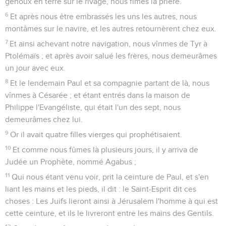
genoux en terre sur le rivage, nous fîmes la prière.
6
Et après nous être embrassés les uns les autres, nous
montâmes sur le navire, et les autres retournèrent chez eux.
7
Et ainsi achevant notre navigation, nous vînmes de Tyr à
Ptolémaïs ; et après avoir salué les frères, nous demeurâmes
un jour avec eux.
8
Et le lendemain Paul et sa compagnie partant de là, nous
vînmes à Césarée ; et étant entrés dans la maison de
Philippe l'Evangéliste, qui était l'un des sept, nous
demeurâmes chez lui.
9
Or il avait quatre filles vierges qui prophétisaient.
10
Et comme nous fûmes là plusieurs jours, il y arriva de
Judée un Prophète, nommé Agabus ;
11
Qui nous étant venu voir, prit la ceinture de Paul, et s'en
liant les mains et les pieds, il dit : le Saint-Esprit dit ces
choses : Les Juifs lieront ainsi à Jérusalem l'homme à qui est
cette ceinture, et ils le livreront entre les mains des Gentils.