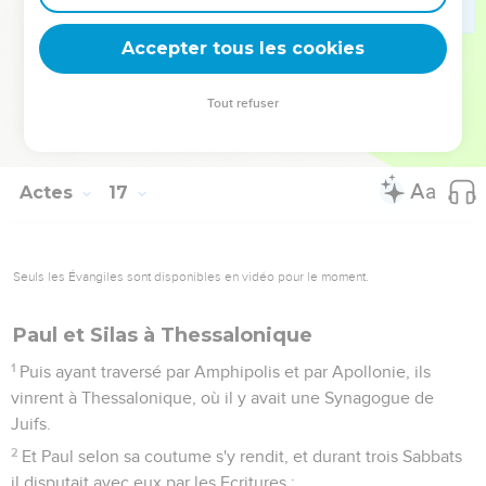
qui craignirent, ayant entendu qu'ils étaient Romains.
39
C'est pourquoi ils vinrent vers eux, et les prièrent ; puis les
Accepter tous les cookies
ayant élargis, ils les supplièrent de partir de la ville.
40
Alors étant sortis de la prison, ils entrèrent chez Lydie, et
Tout refuser
ayant vu les frères, ils les consolèrent, et [ensuite] ils
partirent.
Actes
17
Seuls les Évangiles sont disponibles en vidéo pour le moment.
Paul et Silas à Thessalonique
1
Puis ayant traversé par Amphipolis et par Apollonie, ils
vinrent à Thessalonique, où il y avait une Synagogue de
Juifs.
2
Et Paul selon sa coutume s'y rendit, et durant trois Sabbats
il disputait avec eux par les Ecritures ;