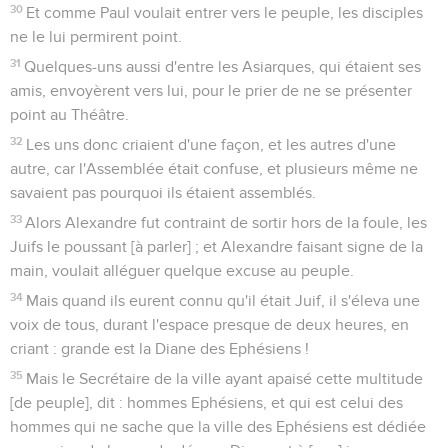
30
Et comme Paul voulait entrer vers le peuple, les disciples
ne le lui permirent point.
31
Quelques-uns aussi d'entre les Asiarques, qui étaient ses
amis, envoyèrent vers lui, pour le prier de ne se présenter
point au Théâtre.
32
Les uns donc criaient d'une façon, et les autres d'une
autre, car l'Assemblée était confuse, et plusieurs même ne
savaient pas pourquoi ils étaient assemblés.
33
Alors Alexandre fut contraint de sortir hors de la foule, les
Juifs le poussant [à parler] ; et Alexandre faisant signe de la
main, voulait alléguer quelque excuse au peuple.
34
Mais quand ils eurent connu qu'il était Juif, il s'éleva une
voix de tous, durant l'espace presque de deux heures, en
criant : grande est la Diane des Ephésiens !
35
Mais le Secrétaire de la ville ayant apaisé cette multitude
[de peuple], dit : hommes Ephésiens, et qui est celui des
hommes qui ne sache que la ville des Ephésiens est dédiée