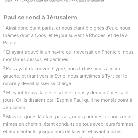
Seuls les Évangiles sont disponibles en vidéo pour le moment.
Paul se rend à Jérusalem
1
Ainsi donc étant partis, et nous étant éloignés d'eux, nous
tirâmes droit à Coos, et le jour suivant à Rhodes, et de là à
Patara.
2
Et ayant trouvé là un navire qui traversait en Phénicie, nous
montâmes dessus, et partîmes.
3
Puis ayant découvert Cypre, nous la laissâmes à main
gauche, et tirant vers la Syrie, nous arrivâmes à Tyr : car le
navire y devait laisser sa charge.
4
Et ayant trouvé là des disciples, nous y demeurâmes sept
jours. Or ils disaient par l'Esprit à Paul qu'il ne montât point à
Jérusalem.
5
Mais ces jours-là étant passés, nous partîmes, et nous nous
mîmes en chemin, étant conduits de tous avec leurs femmes
et leurs enfants, jusque hors de la ville, et ayant mis les