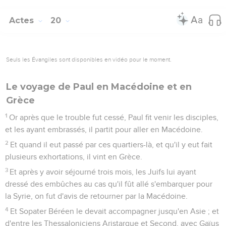
Actes
20
Seuls les Évangiles sont disponibles en vidéo pour le moment.
Le voyage de Paul en Macédoine et en
Grèce
1
Or après que le trouble fut cessé, Paul fit venir les disciples,
et les ayant embrassés, il partit pour aller en Macédoine.
2
Et quand il eut passé par ces quartiers-là, et qu'il y eut fait
plusieurs exhortations, il vint en Grèce.
3
Et après y avoir séjourné trois mois, les Juifs lui ayant
dressé des embûches au cas qu'il fût allé s'embarquer pour
la Syrie, on fut d'avis de retourner par la Macédoine.
4
Et Sopater Béréen le devait accompagner jusqu'en Asie ; et
d'entre les Thessaloniciens Aristarque et Second, avec Gaïus