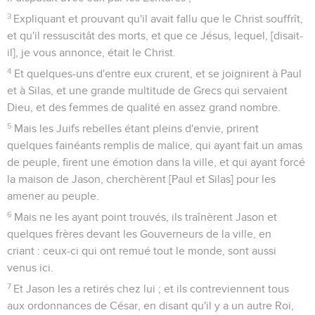
3
Expliquant et prouvant qu'il avait fallu que le Christ souffrît,
et qu'il ressuscitât des morts, et que ce Jésus, lequel, [disait-
il], je vous annonce, était le Christ.
4
Et quelques-uns d'entre eux crurent, et se joignirent à Paul
et à Silas, et une grande multitude de Grecs qui servaient
Dieu, et des femmes de qualité en assez grand nombre.
5
Mais les Juifs rebelles étant pleins d'envie, prirent
quelques fainéants remplis de malice, qui ayant fait un amas
de peuple, firent une émotion dans la ville, et qui ayant forcé
la maison de Jason, cherchèrent [Paul et Silas] pour les
amener au peuple.
6
Mais ne les ayant point trouvés, ils traînèrent Jason et
quelques frères devant les Gouverneurs de la ville, en
criant : ceux-ci qui ont remué tout le monde, sont aussi
venus ici.
7
Et Jason les a retirés chez lui ; et ils contreviennent tous
aux ordonnances de César, en disant qu'il y a un autre Roi,