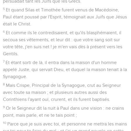
persuadait tant les Juifs que les Grecs.
5
Et quand Silas et Timothée furent venus de Macédoine,
Paul étant poussé par l'Esprit, témoignait aux Juifs que Jésus
était le Christ.
6
Et comme ils le contredisaient, et qu'ils blasphémaient, il
secoua ses vêtements, et leur dit : que votre sang soit sur
votre tête, j'en suis net ! je m'en vais dès à présent vers les
Gentils.
7
Et étant sorti de là, il entra dans la maison d'un homme
appelé Juste, qui servait Dieu, et duquel la maison tenait à la
Synagogue.
8
Mais Crispe, Principal de la Synagogue, crut au Seigneur
avec toute sa maison ; et plusieurs autres aussi des
Corinthiens l'ayant ouï, crurent, et ils furent baptisés.
9
Or le Seigneur dit la nuit à Paul dans une vision : ne crains
point, mais parle, et ne te tais point ;
10
Parce que je suis avec toi, et personne ne mettra les mains
sur toi pour te faire du mal ; et j'ai un grand peuple en cette