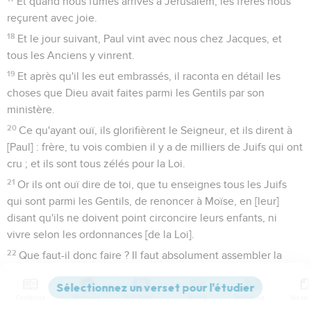
Et quand nous fûmes arrivés à Jérusalem, les frères nous
reçurent avec joie.
18
Et le jour suivant, Paul vint avec nous chez Jacques, et
tous les Anciens y vinrent.
19
Et après qu'il les eut embrassés, il raconta en détail les
choses que Dieu avait faites parmi les Gentils par son
ministère.
20
Ce qu'ayant ouï, ils glorifièrent le Seigneur, et ils dirent à
[Paul] : frère, tu vois combien il y a de milliers de Juifs qui ont
cru ; et ils sont tous zélés pour la Loi.
21
Or ils ont ouï dire de toi, que tu enseignes tous les Juifs
qui sont parmi les Gentils, de renoncer à Moïse, en [leur]
disant qu'ils ne doivent point circoncire leurs enfants, ni
vivre selon les ordonnances [de la Loi].
22
Que faut-il donc faire ? Il faut absolument assembler la
multitude [des Fidèles], car ils entendront dire que tu es
arrivé.
Contenus
Versions
Commentaires
Strong
Dictionnaire
23
Fais donc ce que nous allons te dire : nous avons quatre