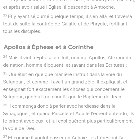
et après avoir salué l'Eglise, il descendit à Antioche.
23
Et y ayant séjourné quelque temps, il s'en alla, et traversa
tout de suite la contrée de Galatie et de Phrygie, fortifiant
tous les disciples.
Apollos à Éphèse et à Corinthe
24
Mais il vint à Ephèse un Juif, nommé Apollos, Alexandrin
de nation, homme éloquent, et savant dans les Ecritures ;
25
Qui était en quelque manière instruit dans la voie du
Seigneur ; et comme il avait un grand zèle, il expliquait et
enseignait fort exactement les choses qui concernent le
Seigneur, quoiqu'il ne connût que le Baptême de Jean.
26
Il commença donc à parler avec hardiesse dans la
Synagogue ; et quand Priscille et Aquile l'eurent entendu, ils
le prirent avec eux, et lui expliquèrent plus particulièrement
la voie de Dieu.
27
Et comme il voulut passer en Achaïe, les frères qui l'y