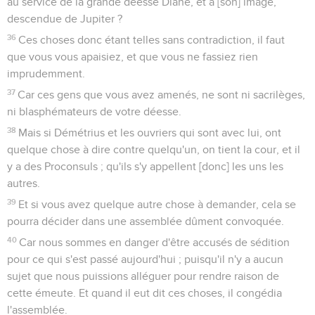
au service de la grande déesse Diane, et à [son] image,
descendue de Jupiter ?
36
Ces choses donc étant telles sans contradiction, il faut
que vous vous apaisiez, et que vous ne fassiez rien
imprudemment.
37
Car ces gens que vous avez amenés, ne sont ni sacrilèges,
ni blasphémateurs de votre déesse.
38
Mais si Démétrius et les ouvriers qui sont avec lui, ont
quelque chose à dire contre quelqu'un, on tient la cour, et il
y a des Proconsuls ; qu'ils s'y appellent [donc] les uns les
autres.
39
Et si vous avez quelque autre chose à demander, cela se
pourra décider dans une assemblée dûment convoquée.
40
Car nous sommes en danger d'être accusés de sédition
pour ce qui s'est passé aujourd'hui ; puisqu'il n'y a aucun
sujet que nous puissions alléguer pour rendre raison de
cette émeute. Et quand il eut dit ces choses, il congédia
l'assemblée.