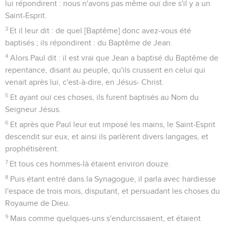
lui répondirent : nous n'avons pas même ouï dire s'il y a un
Saint-Esprit.
3
Et il leur dit : de quel [Baptême] donc avez-vous été
baptisés ; ils répondirent : du Baptême de Jean.
4
Alors Paul dit : il est vrai que Jean a baptisé du Baptême de
repentance, disant au peuple, qu'ils crussent en celui qui
venait après lui, c'est-à-dire, en Jésus- Christ.
5
Et ayant ouï ces choses, ils furent baptisés au Nom du
Seigneur Jésus.
6
Et après que Paul leur eut imposé les mains, le Saint-Esprit
descendit sur eux, et ainsi ils parlèrent divers langages, et
prophétisèrent.
7
Et tous ces hommes-là étaient environ douze.
8
Puis étant entré dans la Synagogue, il parla avec hardiesse
l'espace de trois mois, disputant, et persuadant les choses du
Royaume de Dieu.
9
Mais comme quelques-uns s'endurcissaient, et étaient