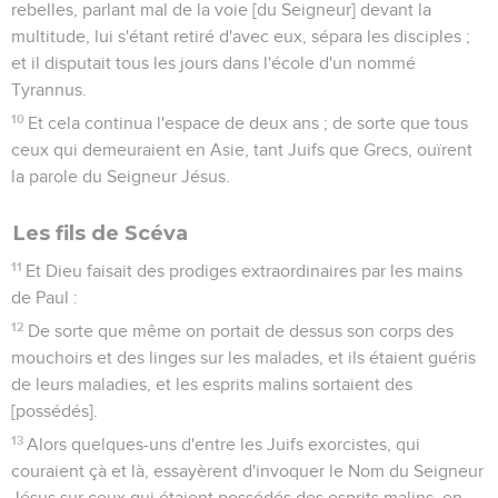
rebelles, parlant mal de la voie [du Seigneur] devant la
multitude, lui s'étant retiré d'avec eux, sépara les disciples ;
et il disputait tous les jours dans l'école d'un nommé
Tyrannus.
10
Et cela continua l'espace de deux ans ; de sorte que tous
ceux qui demeuraient en Asie, tant Juifs que Grecs, ouïrent
la parole du Seigneur Jésus.
Les fils de Scéva
11
Et Dieu faisait des prodiges extraordinaires par les mains
de Paul :
12
De sorte que même on portait de dessus son corps des
mouchoirs et des linges sur les malades, et ils étaient guéris
de leurs maladies, et les esprits malins sortaient des
[possédés].
13
Alors quelques-uns d'entre les Juifs exorcistes, qui
couraient çà et là, essayèrent d'invoquer le Nom du Seigneur
Jésus sur ceux qui étaient possédés des esprits malins, en