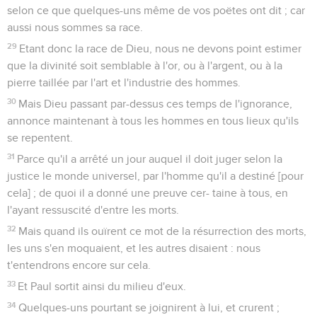
selon ce que quelques-uns même de vos poëtes ont dit ; car
aussi nous sommes sa race.
29
Etant donc la race de Dieu, nous ne devons point estimer
que la divinité soit semblable à l'or, ou à l'argent, ou à la
pierre taillée par l'art et l'industrie des hommes.
30
Mais Dieu passant par-dessus ces temps de l'ignorance,
annonce maintenant à tous les hommes en tous lieux qu'ils
se repentent.
31
Parce qu'il a arrêté un jour auquel il doit juger selon la
justice le monde universel, par l'homme qu'il a destiné [pour
cela] ; de quoi il a donné une preuve cer- taine à tous, en
l'ayant ressuscité d'entre les morts.
32
Mais quand ils ouïrent ce mot de la résurrection des morts,
les uns s'en moquaient, et les autres disaient : nous
t'entendrons encore sur cela.
33
Et Paul sortit ainsi du milieu d'eux.
34
Quelques-uns pourtant se joignirent à lui, et crurent ;