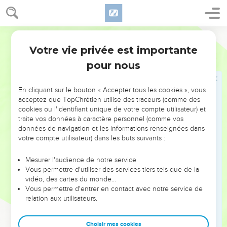
33
Après cela, les prenant en cette même heure de la nuit, il
lava leurs plaies, et aussitôt après il fut baptisé, avec tous
ceux de sa maison.
Martin
34
Et les ayant amenés en sa maison, il leur servit à manger,
Votre vie privée est importante
Actes
16
et se réjouit, parce qu'avec toute sa maison il avait cru en
pour nous
Dieu.
35
Et quand il fut jour, les Gouverneurs envoyèrent des
En cliquant sur le bouton « Accepter tous les cookies », vous
huissiers pour lui dire : élargis ces gens-là.
acceptez que TopChrétien utilise des traceurs (comme des
cookies ou l'identifiant unique de votre compte utilisateur) et
36
Et le geôlier rapporta ces paroles à Paul, [disant] : les
traite vos données à caractère personnel (comme vos
Gouverneurs ont envoyé dire qu'on vous élargît ; sortez donc
données de navigation et les informations renseignées dans
maintenant, et allez-vous-en en paix.
votre compte utilisateur) dans les buts suivants :
37
Mais Paul dit aux huissiers : après nous avoir fouettés
Mesurer l'audience de notre service
publiquement, sans forme de jugement, nous qui sommes
Vous permettre d'utiliser des services tiers tels que de la
Romains, ils nous ont mis en prison ; et maintenant ils nous
vidéo, des cartes du monde…
Vous permettre d'entrer en contact avec notre service de
mettent dehors en secret ? Il n'en sera pas ainsi, mais qu'ils
relation aux utilisateurs.
viennent eux-mêmes, et qu'ils nous mettent dehors.
38
Et les huissiers rapportèrent ces paroles aux Gouverneurs,
Choisir mes cookies