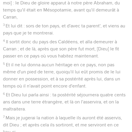
moi] : le Dieu de gloire apparut à notre père Abraham, du
temps qu'il était en Mésopotamie, avant qu'il demeurât à
Carran,
3
Et lui dit : sors de ton pays, et d'avec ta parent', et viens au
pays que je te montrerai.
4
Il sortit donc du pays des Caldéens, et alla demeurer à
Carran ; et de là, après que son père fut mort, [Dieu] le fit
passer en ce pays où vous habitez maintenant.
5
Et il ne lui donna aucun héritage en ce pays, non pas
même d'un pied de terre, quoiqu'il lui eût promis de le lui
donner en possession, et à sa postérité après lui, dans un
temps où il n'avait point encore d'enfant.
6
Et Dieu lui parla ainsi : ta postérité séjournera quatre cents
ans dans une terre étrangère, et là on l'asservira, et on la
maltraitera.
7
Mais je jugerai la nation à laquelle ils auront été asservis,
dit Dieu ; et après cela ils sortiront, et me serviront en ce
lieu-ci.