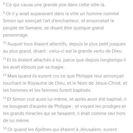
8
Ce qui causa une grande joie dans cette ville-là.
9
Or il y avait auparavant dans la ville un homme nommé
Simon qui exerçait l'art d'enchanteur, et ensorcelait le
peuple de Samarie, se disant être quelque grand
personnage.
10
Auquel tous étaient attentifs, depuis le plus petit jusques
au plus grand, disant : celui-ci est la grande vertu de Dieu.
11
Et ils étaient attachés à lui, parce que depuis longtemps il
les avait éblouis par sa magie.
12
Mais quand ils eurent cru ce que Philippe leur annonçait
touchant le Royaume de Dieu, et le Nom de Jésus-Christ, et
les hommes et les femmes furent baptisés.
13
Et Simon crut aussi lui-même, et après avoir été baptisé, il
ne bougeait d'auprès de Philippe ; et voyant les prodiges et
les grands miracles qui se faisaient, il était comme ravi hors
de lui même.
14
Or quand les Apôtres qui étaient à Jérusalem, eurent