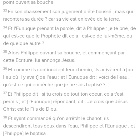
point ouvert sa bouche.
33
En son abaissement son jugement a été haussé ; mais qui
racontera sa durée ? car sa vie est enlevée de la terre.
34
Et l'Eunuque prenant la parole, dit à Philippe : je te prie, de
qui est-ce que le Prophète dit cela : est-ce de lui-même, ou
de quelque autre ?
35
Alors Philippe ouvrant sa bouche, et commençant par
cette Ecriture, lui annonça Jésus.
36
Et comme ils continuaient leur chemin, ils arrivèrent à [un
lieu où il y avait] de l'eau ; et l'Eunuque dit : voici de l'eau,
qu'est-ce qui empêche que je ne sois baptisé ?
37
Et Philippe dit : si tu crois de tout ton coeur, cela t'est
permis ; et [l'Eunuque] répondant, dit : Je crois que Jésus-
Christ est le Fils de Dieu.
38
Et ayant commandé qu'on arrêtât le chariot, ils
descendirent tous deux dans l'eau, Philippe et l'Eunuque ; et
[Philippe] le baptisa.