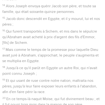
14
Alors Joseph envoya quérir Jacob son père, et toute sa
famille, qui était soixante-quinze personnes.
15
Jacob donc descendit en Egypte, et il y mourut, lui et nos
pères ;
16
Qui furent transportés à Sichem, et mis dans le sépulcre
qu'Abraham avait acheté à prix d'argent des fils d'Emmor,
[fils] de Sichem.
17
Mais comme le temps de la promesse pour laquelle Dieu
avait juré à Abraham, s'approchait, le peuple s'augmenta et
se multiplia en Egypte.
18
Jusqu'à ce qu'il parût en Egypte un autre Roi, qui n'avait
point connu Joseph ;
19
Et qui usant de ruse contre notre nation, maltraita nos
pères, jusqu'à leur faire exposer leurs enfants à l'abandon,
afin d'en faire périr la race.
20
En ce temps-là naquit Moïse, qui fut divinement beau ; et
il fut nourri trois mois dans la maison de son père.