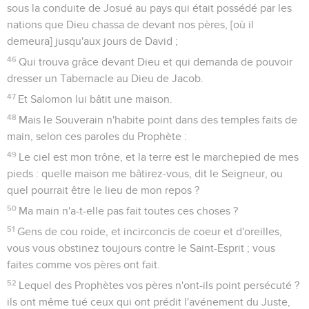
sous la conduite de Josué au pays qui était possédé par les
nations que Dieu chassa de devant nos pères, [où il
demeura] jusqu'aux jours de David ;
46
Qui trouva grâce devant Dieu et qui demanda de pouvoir
dresser un Tabernacle au Dieu de Jacob.
47
Et Salomon lui bâtit une maison.
48
Mais le Souverain n'habite point dans des temples faits de
main, selon ces paroles du Prophète :
49
Le ciel est mon trône, et la terre est le marchepied de mes
pieds : quelle maison me bâtirez-vous, dit le Seigneur, ou
quel pourrait être le lieu de mon repos ?
50
Ma main n'a-t-elle pas fait toutes ces choses ?
51
Gens de cou roide, et incirconcis de coeur et d'oreilles,
vous vous obstinez toujours contre le Saint-Esprit ; vous
faites comme vos pères ont fait.
52
Lequel des Prophètes vos pères n'ont-ils point persécuté ?
ils ont même tué ceux qui ont prédit l'avénement du Juste,