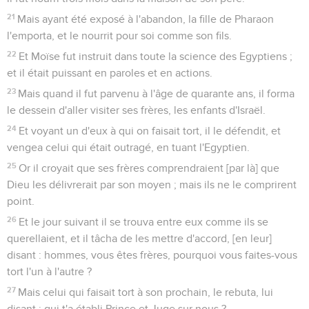
21
Mais ayant été exposé à l'abandon, la fille de Pharaon
l'emporta, et le nourrit pour soi comme son fils.
22
Et Moïse fut instruit dans toute la science des Egyptiens ;
et il était puissant en paroles et en actions.
23
Mais quand il fut parvenu à l'âge de quarante ans, il forma
le dessein d'aller visiter ses frères, les enfants d'Israël.
24
Et voyant un d'eux à qui on faisait tort, il le défendit, et
vengea celui qui était outragé, en tuant l'Egyptien.
25
Or il croyait que ses frères comprendraient [par là] que
Dieu les délivrerait par son moyen ; mais ils ne le comprirent
point.
26
Et le jour suivant il se trouva entre eux comme ils se
querellaient, et il tâcha de les mettre d'accord, [en leur]
disant : hommes, vous êtes frères, pourquoi vous faites-vous
tort l'un à l'autre ?
27
Mais celui qui faisait tort à son prochain, le rebuta, lui
disant : qui t'a établi Prince et Juge sur nous ?