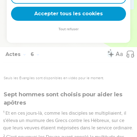
41
Et [les Apôtres] se retirèrent de devant le Conseil, joyeux
d'avoir été rendus dignes de souffrir des opprobres pour le
Accepter tous les cookies
Nom de Jésus.
42
Et ils ne cessaient tous les jours d'enseigner, et
Tout refuser
d'annoncer Jésus-Christ dans le Temple, et de maison en
maison.
Actes
6
Seuls les Évangiles sont disponibles en vidéo pour le moment.
Sept hommes sont choisis pour aider les
apôtres
1
Et en ces jours-là, comme les disciples se multipliaient, il
s'éleva un murmure des Grecs contre les Hébreux, sur ce
que leurs veuves étaient méprisées dans le service ordinaire.
2
C'est pourquoi les Douze ayant appelé la multitude des