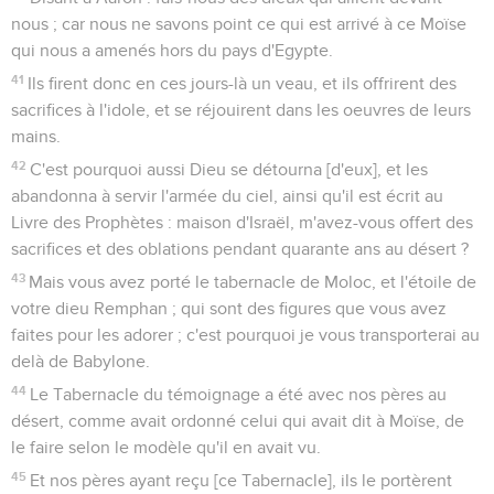
nous ; car nous ne savons point ce qui est arrivé à ce Moïse
qui nous a amenés hors du pays d'Egypte.
41
Ils firent donc en ces jours-là un veau, et ils offrirent des
sacrifices à l'idole, et se réjouirent dans les oeuvres de leurs
mains.
42
C'est pourquoi aussi Dieu se détourna [d'eux], et les
abandonna à servir l'armée du ciel, ainsi qu'il est écrit au
Livre des Prophètes : maison d'Israël, m'avez-vous offert des
sacrifices et des oblations pendant quarante ans au désert ?
43
Mais vous avez porté le tabernacle de Moloc, et l'étoile de
votre dieu Remphan ; qui sont des figures que vous avez
faites pour les adorer ; c'est pourquoi je vous transporterai au
delà de Babylone.
44
Le Tabernacle du témoignage a été avec nos pères au
désert, comme avait ordonné celui qui avait dit à Moïse, de
le faire selon le modèle qu'il en avait vu.
45
Et nos pères ayant reçu [ce Tabernacle], ils le portèrent