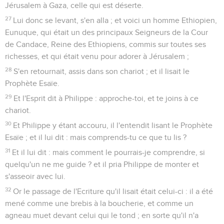
Jérusalem à Gaza, celle qui est déserte.
27
Lui donc se levant, s'en alla ; et voici un homme Ethiopien,
Eunuque, qui était un des principaux Seigneurs de la Cour
de Candace, Reine des Ethiopiens, commis sur toutes ses
richesses, et qui était venu pour adorer à Jérusalem ;
28
S'en retournait, assis dans son chariot ; et il lisait le
Prophète Esaïe.
29
Et l'Esprit dit à Philippe : approche-toi, et te joins à ce
chariot.
30
Et Philippe y étant accouru, il l'entendit lisant le Prophète
Esaïe ; et il lui dit : mais comprends-tu ce que tu lis ?
31
Et il lui dit : mais comment le pourrais-je comprendre, si
quelqu'un ne me guide ? et il pria Philippe de monter et
s'asseoir avec lui.
32
Or le passage de l'Ecriture qu'il lisait était celui-ci : il a été
mené comme une brebis à la boucherie, et comme un
agneau muet devant celui qui le tond ; en sorte qu'il n'a