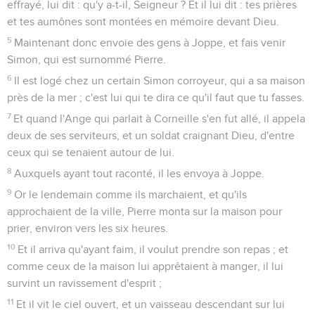
effrayé, lui dit : qu'y a-t-il, Seigneur ? Et il lui dit : tes prières
et tes aumônes sont montées en mémoire devant Dieu.
5
Maintenant donc envoie des gens à Joppe, et fais venir
Simon, qui est surnommé Pierre.
6
Il est logé chez un certain Simon corroyeur, qui a sa maison
près de la mer ; c'est lui qui te dira ce qu'il faut que tu fasses.
7
Et quand l'Ange qui parlait à Corneille s'en fut allé, il appela
deux de ses serviteurs, et un soldat craignant Dieu, d'entre
ceux qui se tenaient autour de lui.
8
Auxquels ayant tout raconté, il les envoya à Joppe.
9
Or le lendemain comme ils marchaient, et qu'ils
approchaient de la ville, Pierre monta sur la maison pour
prier, environ vers les six heures.
10
Et il arriva qu'ayant faim, il voulut prendre son repas ; et
comme ceux de la maison lui apprêtaient à manger, il lui
survint un ravissement d'esprit ;
11
Et il vit le ciel ouvert, et un vaisseau descendant sur lui