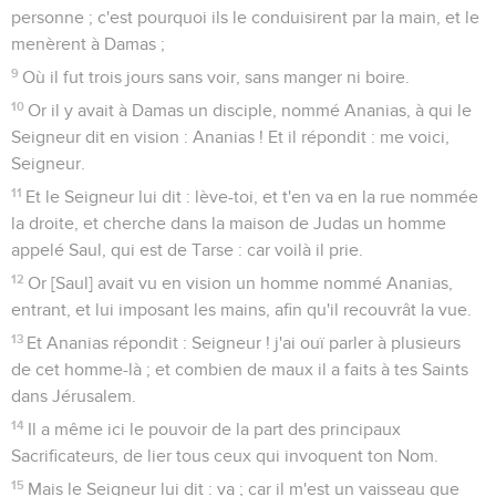
personne ; c'est pourquoi ils le conduisirent par la main, et le
menèrent à Damas ;
9
Où il fut trois jours sans voir, sans manger ni boire.
10
Or il y avait à Damas un disciple, nommé Ananias, à qui le
Seigneur dit en vision : Ananias ! Et il répondit : me voici,
Seigneur.
11
Et le Seigneur lui dit : lève-toi, et t'en va en la rue nommée
la droite, et cherche dans la maison de Judas un homme
appelé Saul, qui est de Tarse : car voilà il prie.
12
Or [Saul] avait vu en vision un homme nommé Ananias,
entrant, et lui imposant les mains, afin qu'il recouvrât la vue.
13
Et Ananias répondit : Seigneur ! j'ai ouï parler à plusieurs
de cet homme-là ; et combien de maux il a faits à tes Saints
dans Jérusalem.
14
Il a même ici le pouvoir de la part des principaux
Sacrificateurs, de lier tous ceux qui invoquent ton Nom.
15
Mais le Seigneur lui dit : va ; car il m'est un vaisseau que