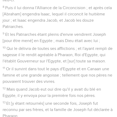
8
Puis il lui donna l'Alliance de la Circoncision ; et après cela
[Abraham] engendra Isaac, lequel il circoncit le huitième
jour ; et Isaac engendra Jacob, et Jacob les douze
Patriarches.
9
Et les Patriarches étant pleins d'envie vendirent Joseph
[pour être mené] en Egypte ; mais Dieu était avec lui ;
10
Qui le délivra de toutes ses afflictions ; et l'ayant rempli de
sagesse il le rendit agréable à Pharaon, Roi d'Egypte, qui
l'établit Gouverneur sur l'Egypte, et [sur] toute sa maison.
11
Or il survint dans tout le pays d'Egypte et en Canaan une
famine et une grande angoisse ; tellement que nos pères ne
pouvaient trouver des vivres.
12
Mais quand Jacob eut ouï dire qu'il y avait du blé en
Egypte, il y envoya pour la première fois nos pères.
13
Et [y étant retournés] une seconde fois, Joseph fut
reconnu par ses frères, et la famille de Joseph fut déclarée à
Pharaon.