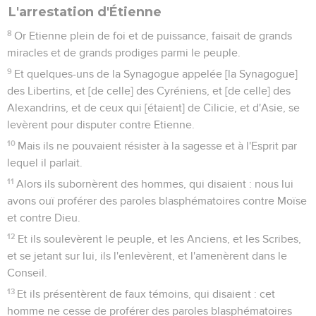
L'arrestation d'Étienne
8
Or Etienne plein de foi et de puissance, faisait de grands
miracles et de grands prodiges parmi le peuple.
9
Et quelques-uns de la Synagogue appelée [la Synagogue]
des Libertins, et [de celle] des Cyréniens, et [de celle] des
Alexandrins, et de ceux qui [étaient] de Cilicie, et d'Asie, se
levèrent pour disputer contre Etienne.
10
Mais ils ne pouvaient résister à la sagesse et à l'Esprit par
lequel il parlait.
11
Alors ils subornèrent des hommes, qui disaient : nous lui
avons ouï proférer des paroles blasphématoires contre Moïse
et contre Dieu.
12
Et ils soulevèrent le peuple, et les Anciens, et les Scribes,
et se jetant sur lui, ils l'enlevèrent, et l'amenèrent dans le
Conseil.
13
Et ils présentèrent de faux témoins, qui disaient : cet
homme ne cesse de proférer des paroles blasphématoires