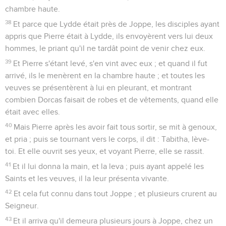
chambre haute.
38
Et parce que Lydde était près de Joppe, les disciples ayant
appris que Pierre était à Lydde, ils envoyèrent vers lui deux
hommes, le priant qu'il ne tardât point de venir chez eux.
39
Et Pierre s'étant levé, s'en vint avec eux ; et quand il fut
arrivé, ils le menèrent en la chambre haute ; et toutes les
veuves se présentèrent à lui en pleurant, et montrant
combien Dorcas faisait de robes et de vêtements, quand elle
était avec elles.
40
Mais Pierre après les avoir fait tous sortir, se mit à genoux,
et pria ; puis se tournant vers le corps, il dit : Tabitha, lève-
toi. Et elle ouvrit ses yeux, et voyant Pierre, elle se rassit.
41
Et il lui donna la main, et la leva ; puis ayant appelé les
Saints et les veuves, il la leur présenta vivante.
42
Et cela fut connu dans tout Joppe ; et plusieurs crurent au
Seigneur.
43
Et il arriva qu'il demeura plusieurs jours à Joppe, chez un