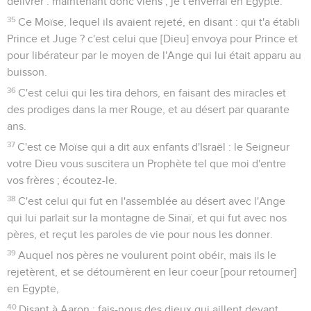
délivrer : maintenant donc viens ; je t'enverrai en Egypte.
35
Ce Moïse, lequel ils avaient rejeté, en disant : qui t'a établi
Prince et Juge ? c'est celui que [Dieu] envoya pour Prince et
pour libérateur par le moyen de l'Ange qui lui était apparu au
buisson.
36
C'est celui qui les tira dehors, en faisant des miracles et
des prodiges dans la mer Rouge, et au désert par quarante
ans.
37
C'est ce Moïse qui a dit aux enfants d'Israël : le Seigneur
votre Dieu vous suscitera un Prophète tel que moi d'entre
vos frères ; écoutez-le.
38
C'est celui qui fut en l'assemblée au désert avec l'Ange
qui lui parlait sur la montagne de Sinaï, et qui fut avec nos
pères, et reçut les paroles de vie pour nous les donner.
39
Auquel nos pères ne voulurent point obéir, mais ils le
rejetèrent, et se détournèrent en leur coeur [pour retourner]
en Egypte,
40
Disant à Aaron : fais-nous des dieux qui aillent devant