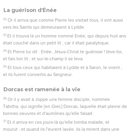
La guérison d'Énée
32
Or il arriva que comme Pierre les visitait tous, il vint aussi
vers les Saints qui demeuraient à Lydde.
33
Et il trouva là un homme nommé Enée, qui depuis huit ans
était couché dans un petit lit ; car il était paralytique.
34
Et Pierre lui dit : Enée, Jésus-Christ te guérisse ! lève-toi,
et fais ton lit ; et sur-le-champ il se leva.
35
Et tous ceux qui habitaient à Lydde et à Saron, le virent ;
et ils furent convertis au Seigneur.
Dorcas est ramenée à la vie
36
Or il y avait à Joppe une femme disciple, nommée
Tabitha, qui signifie [en Grec] Dorcas, laquelle était pleine de
bonnes oeuvres et d'aumônes qu'elle faisait.
37
Et il arriva en ces jours-là qu'elle tomba malade, et
mourut ; et quand ils l'eurent lavée, ils la mirent dans une