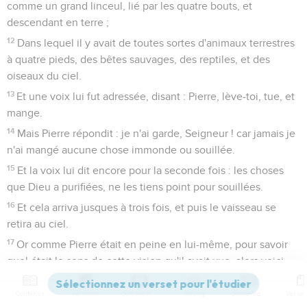
comme un grand linceul, lié par les quatre bouts, et
descendant en terre ;
12
Dans lequel il y avait de toutes sortes d'animaux terrestres
à quatre pieds, des bêtes sauvages, des reptiles, et des
oiseaux du ciel.
13
Et une voix lui fut adressée, disant : Pierre, lève-toi, tue, et
mange.
14
Mais Pierre répondit : je n'ai garde, Seigneur ! car jamais je
n'ai mangé aucune chose immonde ou souillée.
15
Et la voix lui dit encore pour la seconde fois : les choses
que Dieu a purifiées, ne les tiens point pour souillées.
16
Et cela arriva jusques à trois fois, et puis le vaisseau se
retira au ciel.
17
Or comme Pierre était en peine en lui-même, pour savoir
quel était le sens de cette vision qu'il avait vue, alors voici,
les hommes envoyés par Corneille s'enquérant de la maison
de Simon, arrivèrent à la porte.
Contenus
Versions
Commentaires
Strong
Dictionnaire