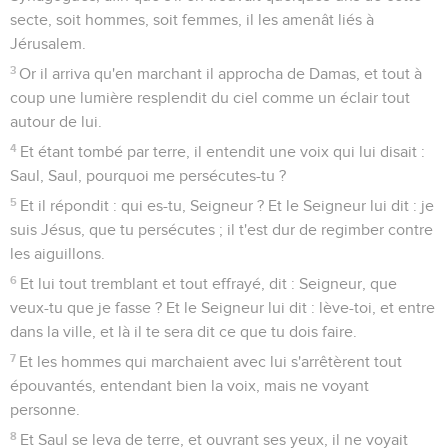
secte, soit hommes, soit femmes, il les amenât liés à
Jérusalem.
3
Or il arriva qu'en marchant il approcha de Damas, et tout à
coup une lumière resplendit du ciel comme un éclair tout
autour de lui.
4
Et étant tombé par terre, il entendit une voix qui lui disait :
Saul, Saul, pourquoi me persécutes-tu ?
5
Et il répondit : qui es-tu, Seigneur ? Et le Seigneur lui dit : je
suis Jésus, que tu persécutes ; il t'est dur de regimber contre
les aiguillons.
6
Et lui tout tremblant et tout effrayé, dit : Seigneur, que
veux-tu que je fasse ? Et le Seigneur lui dit : lève-toi, et entre
dans la ville, et là il te sera dit ce que tu dois faire.
7
Et les hommes qui marchaient avec lui s'arrêtèrent tout
épouvantés, entendant bien la voix, mais ne voyant
personne.
8
Et Saul se leva de terre, et ouvrant ses yeux, il ne voyait