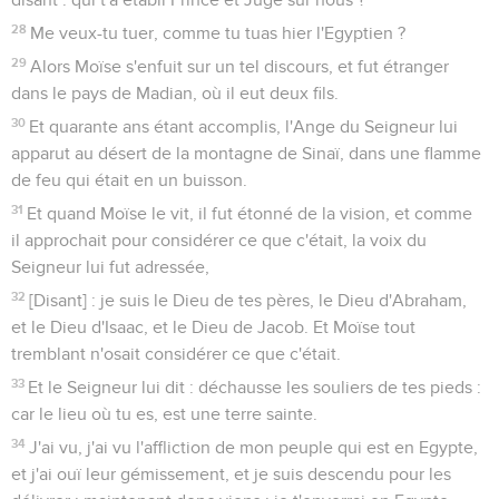
28
Me veux-tu tuer, comme tu tuas hier l'Egyptien ?
29
Alors Moïse s'enfuit sur un tel discours, et fut étranger
dans le pays de Madian, où il eut deux fils.
30
Et quarante ans étant accomplis, l'Ange du Seigneur lui
apparut au désert de la montagne de Sinaï, dans une flamme
de feu qui était en un buisson.
31
Et quand Moïse le vit, il fut étonné de la vision, et comme
il approchait pour considérer ce que c'était, la voix du
Seigneur lui fut adressée,
32
[Disant] : je suis le Dieu de tes pères, le Dieu d'Abraham,
et le Dieu d'Isaac, et le Dieu de Jacob. Et Moïse tout
tremblant n'osait considérer ce que c'était.
33
Et le Seigneur lui dit : déchausse les souliers de tes pieds :
car le lieu où tu es, est une terre sainte.
34
J'ai vu, j'ai vu l'affliction de mon peuple qui est en Egypte,
et j'ai ouï leur gémissement, et je suis descendu pour les