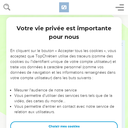
quelque chose, auquel se joignit un nombre d'hommes
d'environ quatre cents ; mais il a été défait, et tous ceux qui
Martin
s'étaient joints à lui ont été dissipés et réduits à rien.
Votre vie privée est importante
37
Après lui parut Judas le Galiléen aux jours du
Actes
5
dénombrement, et il attira à lui un grand peuple ; mais celui-
pour nous
ci aussi est péri, et tous ceux qui s'étaient joints à lui ont été
dispersés.
En cliquant sur le bouton « Accepter tous les cookies », vous
acceptez que TopChrétien utilise des traceurs (comme des
38
Maintenant donc je vous dis : ne continuez plus vos
cookies ou l'identifiant unique de votre compte utilisateur) et
poursuites contre ces hommes, et laissez-les : car si cette
traite vos données à caractère personnel (comme vos
entreprise ou cette oeuvre est des hommes, elle sera
données de navigation et les informations renseignées dans
détruite ;
votre compte utilisateur) dans les buts suivants :
39
Mais si elle est de Dieu, vous ne la pourrez détruire ; et
Mesurer l'audience de notre service
prenez garde que même vous ne soyez trouvés faire la
Vous permettre d'utiliser des services tiers tels que de la
guerre à Dieu. Et ils furent de son avis.
vidéo, des cartes du monde…
Vous permettre d'entrer en contact avec notre service de
40
Puis ayant appelé les Apôtres, ils leur commandèrent,
relation aux utilisateurs.
après les avoir fouettés, de ne parler point au Nom de Jésus ;
après quoi ils les laissèrent aller.
Choisir mes cookies