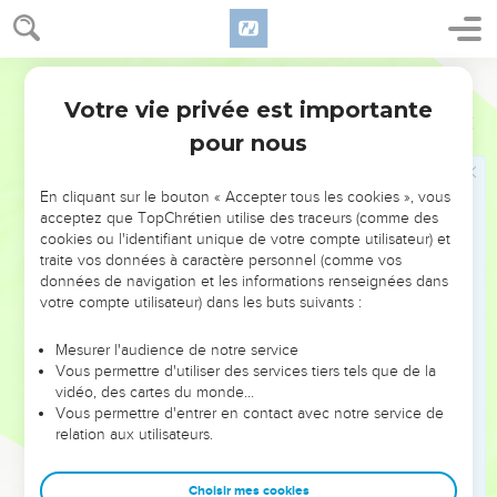
Dieu avec eux et parmi leurs frères et sœurs, beaucoup
doivent être tués comme eux. Maintenant, ils ne sont pas
encore tous là.
Parole de Vie
12
Je vois de nouveau l’Agneau. Il défait la sixième attache.
Votre vie privée est importante
Apocalypse
6
À ce moment-là, il y a un violent tremblement de terre. Le
pour nous
soleil devient noir comme un vêtement de deuil, et toute la
lune devient rouge comme du sang.
En cliquant sur le bouton « Accepter tous les cookies », vous
13
Les étoiles tombent du ciel sur la terre comme les figues
acceptez que TopChrétien utilise des traceurs (comme des
vertes tombent d’un figuier secoué par le vent.
cookies ou l'identifiant unique de votre compte utilisateur) et
traite vos données à caractère personnel (comme vos
14
Le ciel disparaît peu à peu, comme un tapis qu’on enroule,
données de navigation et les informations renseignées dans
toutes les montagnes et les îles sont arrachées de leur place.
votre compte utilisateur) dans les buts suivants :
15
Les rois de la terre, les personnages importants, les chefs
militaires, les riches et les puissants, tous les esclaves et
Mesurer l'audience de notre service
Vous permettre d'utiliser des services tiers tels que de la
toutes les personnes libres se cachent dans les abris des
vidéo, des cartes du monde…
montagnes et parmi les rochers.
Vous permettre d'entrer en contact avec notre service de
16
relation aux utilisateurs.
Ils disent aux montagnes et aux rochers : « Tombez sur
nous. Cachez-nous loin de celui qui est assis sur le siège
royal. Cachez-nous loin de la colère de l’Agneau.
Choisir mes cookies