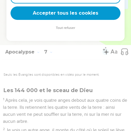
17
Oui, le grand jour de leur colère est arrivé. Qui peut vivre
Accepter tous les cookies
encore ? »
© Société biblique française – Bibli’O, 2000, avec autorisation. Pour vous procurer
Tout refuser
une Bible imprimée, rendez-vous sur www.editionsbiblio.fr
Apocalypse
7
Seuls les Évangiles sont disponibles en vidéo pour le moment.
Les 144 000 et le sceau de Dieu
1
Après cela, je vois quatre anges debout aux quatre coins de
la terre. Ils retiennent les quatre vents de la terre : ainsi
aucun vent ne peut souffler sur la terre, ni sur la mer ni sur
aucun arbre.
2
Je vois un autre ange, il monte du côté où le soleil se lève.