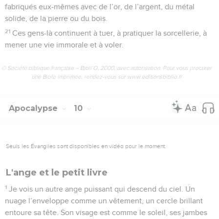
fabriqués eux-mêmes avec de l’or, de l’argent, du métal
solide, de la pierre ou du bois.
21
Ces gens-là continuent à tuer, à pratiquer la sorcellerie, à
mener une vie immorale et à voler.
© Société biblique française – Bibli’O, 2000, avec autorisation. Pour vous procurer
une Bible imprimée, rendez-vous sur www.editionsbiblio.fr
Apocalypse
10
Seuls les Évangiles sont disponibles en vidéo pour le moment.
L'ange et le petit livre
1
Je vois un autre ange puissant qui descend du ciel. Un
nuage l’enveloppe comme un vêtement, un cercle brillant
entoure sa tête. Son visage est comme le soleil, ses jambes