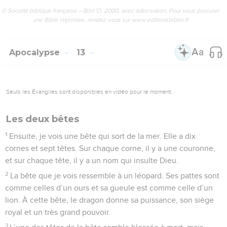
© Société biblique française – Bibli’O, 2000, avec autorisation. Pour vous procurer
une Bible imprimée, rendez-vous sur www.editionsbiblio.fr
Apocalypse
13
Seuls les Évangiles sont disponibles en vidéo pour le moment.
Les deux bêtes
1
Ensuite, je vois une bête qui sort de la mer. Elle a dix
cornes et sept têtes. Sur chaque corne, il y a une couronne,
et sur chaque tête, il y a un nom qui insulte Dieu.
2
La bête que je vois ressemble à un léopard. Ses pattes sont
comme celles d’un ours et sa gueule est comme celle d’un
lion. À cette bête, le dragon donne sa puissance, son siège
royal et un très grand pouvoir.
3