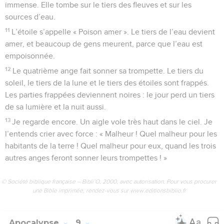
immense. Elle tombe sur le tiers des fleuves et sur les
sources d’eau.
11
L’étoile s’appelle « Poison amer ». Le tiers de l’eau devient
amer, et beaucoup de gens meurent, parce que l’eau est
empoisonnée.
12
Le quatrième ange fait sonner sa trompette. Le tiers du
soleil, le tiers de la lune et le tiers des étoiles sont frappés.
Les parties frappées deviennent noires : le jour perd un tiers
de sa lumière et la nuit aussi.
13
Je regarde encore. Un aigle vole très haut dans le ciel. Je
l’entends crier avec force : « Malheur ! Quel malheur pour les
habitants de la terre ! Quel malheur pour eux, quand les trois
autres anges feront sonner leurs trompettes ! »
© Société biblique française – Bibli’O, 2000, avec autorisation. Pour vous procurer
une Bible imprimée, rendez-vous sur www.editionsbiblio.fr
Apocalypse
9