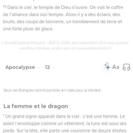
19
Dans le ciel, le temple de Dieu s’ouvre. On voit le coffre
de l’alliance dans son temple. Alors il y a des éclairs, des
bruits, des coups de tonnerre, un tremblement de terre et
une forte pluie de glace.
© Société biblique française – Bibli’O, 2000, avec autorisation. Pour vous procurer
une Bible imprimée, rendez-vous sur www.editionsbiblio.fr
Apocalypse
12
Seuls les Évangiles sont disponibles en vidéo pour le moment.
La femme et le dragon
1
Un grand signe apparaît dans le ciel : c’est une femme. Le
soleil l’enveloppe comme un vêtement, la lune est sous ses
pieds. Sur la tête, elle porte une couronne de douze étoiles.