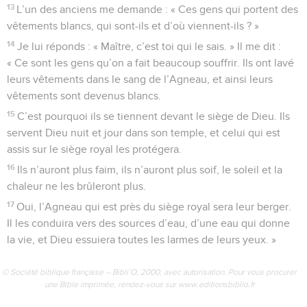
13
L’un des anciens me demande : « Ces gens qui portent des
vêtements blancs, qui sont-ils et d’où viennent-ils ? »
14
Je lui réponds : « Maître, c’est toi qui le sais. » Il me dit :
« Ce sont les gens qu’on a fait beaucoup souffrir. Ils ont lavé
leurs vêtements dans le sang de l’Agneau, et ainsi leurs
vêtements sont devenus blancs.
15
C’est pourquoi ils se tiennent devant le siège de Dieu. Ils
servent Dieu nuit et jour dans son temple, et celui qui est
assis sur le siège royal les protégera.
16
Ils n’auront plus faim, ils n’auront plus soif, le soleil et la
chaleur ne les brûleront plus.
17
Oui, l’Agneau qui est près du siège royal sera leur berger.
Il les conduira vers des sources d’eau, d’une eau qui donne
la vie, et Dieu essuiera toutes les larmes de leurs yeux. »
© Société biblique française – Bibli’O, 2000, avec autorisation. Pour vous procurer
une Bible imprimée, rendez-vous sur www.editionsbiblio.fr