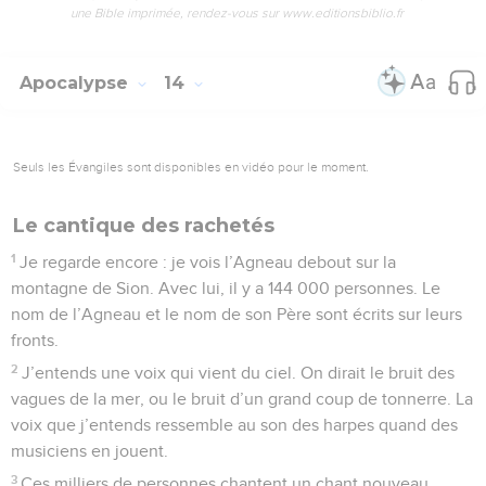
une Bible imprimée, rendez-vous sur www.editionsbiblio.fr
Apocalypse
14
Seuls les Évangiles sont disponibles en vidéo pour le moment.
Le cantique des rachetés
1
Je regarde encore : je vois l’Agneau debout sur la
montagne de Sion. Avec lui, il y a 144 000 personnes. Le
nom de l’Agneau et le nom de son Père sont écrits sur leurs
fronts.
2
J’entends une voix qui vient du ciel. On dirait le bruit des
vagues de la mer, ou le bruit d’un grand coup de tonnerre. La
voix que j’entends ressemble au son des harpes quand des
musiciens en jouent.
3
Ces milliers de personnes chantent un chant nouveau