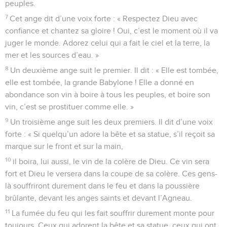
peuples.
7
Cet ange dit d’une voix forte : « Respectez Dieu avec
confiance et chantez sa gloire ! Oui, c’est le moment où il va
juger le monde. Adorez celui qui a fait le ciel et la terre, la
mer et les sources d’eau. »
8
Un deuxième ange suit le premier. Il dit : « Elle est tombée,
elle est tombée, la grande Babylone ! Elle a donné en
abondance son vin à boire à tous les peuples, et boire son
vin, c’est se prostituer comme elle. »
9
Un troisième ange suit les deux premiers. Il dit d’une voix
forte : « Si quelqu’un adore la bête et sa statue, s’il reçoit sa
marque sur le front et sur la main,
10
il boira, lui aussi, le vin de la colère de Dieu. Ce vin sera
fort et Dieu le versera dans la coupe de sa colère. Ces gens-
là souffriront durement dans le feu et dans la poussière
brûlante, devant les anges saints et devant l’Agneau.
11
La fumée du feu qui les fait souffrir durement monte pour
toujours. Ceux qui adorent la bête et sa statue, ceux qui ont