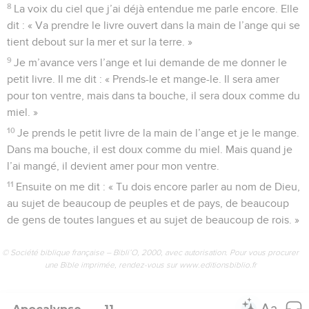
8
La voix du ciel que j’ai déjà entendue me parle encore. Elle
dit : « Va prendre le livre ouvert dans la main de l’ange qui se
tient debout sur la mer et sur la terre. »
9
Je m’avance vers l’ange et lui demande de me donner le
petit livre. Il me dit : « Prends-le et mange-le. Il sera amer
pour ton ventre, mais dans ta bouche, il sera doux comme du
miel. »
10
Je prends le petit livre de la main de l’ange et je le mange.
Dans ma bouche, il est doux comme du miel. Mais quand je
l’ai mangé, il devient amer pour mon ventre.
11
Ensuite on me dit : « Tu dois encore parler au nom de Dieu,
au sujet de beaucoup de peuples et de pays, de beaucoup
de gens de toutes langues et au sujet de beaucoup de rois. »
© Société biblique française – Bibli’O, 2000, avec autorisation. Pour vous procurer
une Bible imprimée, rendez-vous sur www.editionsbiblio.fr