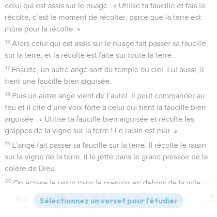
celui qui est assis sur le nuage : « Utilise ta faucille et fais la
récolte, c’est le moment de récolter, parce que la terre est
mûre pour la récolte. »
16
Alors celui qui est assis sur le nuage fait passer sa faucille
sur la terre, et la récolte est faite sur toute la terre.
17
Ensuite, un autre ange sort du temple du ciel. Lui aussi, il
tient une faucille bien aiguisée.
18
Puis un autre ange vient de l’autel. Il peut commander au
feu et il crie d’une voix forte à celui qui tient la faucille bien
aiguisée : « Utilise ta faucille bien aiguisée et récolte les
grappes de la vigne sur la terre ! Le raisin est mûr. »
19
L’ange fait passer sa faucille sur la terre. Il récolte le raisin
sur la vigne de la terre, il le jette dans le grand pressoir de la
colère de Dieu.
20
On écrase le raisin dans le pressoir en dehors de la ville,
et du sang coule du pressoir. Le sang se répand sur 300
kilomètres et il monte jusqu’à la mâchoire des chevaux.
Contenus
Versions
Commentaires
Strong
Dictionnaire