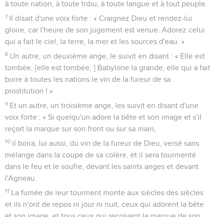
à toute nation, à toute tribu, à toute langue et à tout peuple.
7
Il disait d'une voix forte : « Craignez Dieu et rendez-lui
gloire, car l'heure de son jugement est venue. Adorez celui
qui a fait le ciel, la terre, la mer et les sources d'eau. »
8
Un autre, un deuxième ange, le suivit en disant : « Elle est
tombée, [elle est tombée, ] Babylone la grande, elle qui a fait
boire à toutes les nations le vin de la fureur de sa
prostitution ! »
9
Et un autre, un troisième ange, les suivit en disant d'une
voix forte : « Si quelqu'un adore la bête et son image et s'il
reçoit la marque sur son front ou sur sa main,
10
il boira, lui aussi, du vin de la fureur de Dieu, versé sans
mélange dans la coupe de sa colère, et il sera tourmenté
dans le feu et le soufre, devant les saints anges et devant
l'Agneau.
11
La fumée de leur tourment monte aux siècles des siècles
et ils n'ont de repos ni jour ni nuit, ceux qui adorent la bête
et son image, et tous ceux qui reçoivent la marque de son