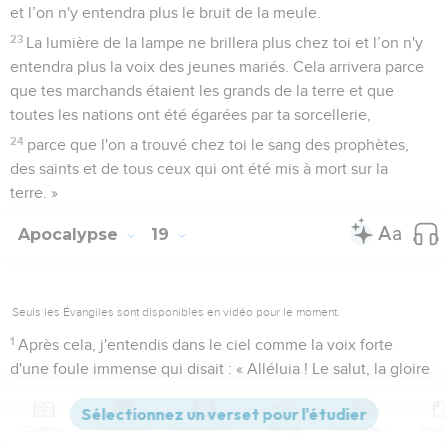
et l’on n'y entendra plus le bruit de la meule.
23
La lumière de la lampe ne brillera plus chez toi et l’on n'y
entendra plus la voix des jeunes mariés. Cela arrivera parce
que tes marchands étaient les grands de la terre et que
toutes les nations ont été égarées par ta sorcellerie,
24
parce que l'on a trouvé chez toi le sang des prophètes,
des saints et de tous ceux qui ont été mis à mort sur la
terre. »
Apocalypse
19
Seuls les Évangiles sont disponibles en vidéo pour le moment.
1
Après cela, j'entendis dans le ciel comme la voix forte
d'une foule immense qui disait : « Alléluia ! Le salut, la gloire
et la puissance sont à notre Dieu.
2
Oui, ses jugements sont vrais et justes, car il a jugé la
Contenus
Versions
Commentaires
Strong
Dictionnaire
grande prostituée qui corrompait la terre par son immoralité