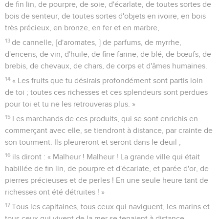
de fin lin, de pourpre, de soie, d'écarlate, de toutes sortes de
bois de senteur, de toutes sortes d'objets en ivoire, en bois
très précieux, en bronze, en fer et en marbre,
13
de cannelle, [d'aromates, ] de parfums, de myrrhe,
d'encens, de vin, d'huile, de fine farine, de blé, de bœufs, de
brebis, de chevaux, de chars, de corps et d'âmes humaines.
14
« Les fruits que tu désirais profondément sont partis loin
de toi ; toutes ces richesses et ces splendeurs sont perdues
pour toi et tu ne les retrouveras plus. »
15
Les marchands de ces produits, qui se sont enrichis en
commerçant avec elle, se tiendront à distance, par crainte de
son tourment. Ils pleureront et seront dans le deuil ;
16
ils diront : « Malheur ! Malheur ! La grande ville qui était
habillée de fin lin, de pourpre et d'écarlate, et parée d'or, de
pierres précieuses et de perles ! En une seule heure tant de
richesses ont été détruites ! »
17
Tous les capitaines, tous ceux qui naviguent, les marins et
tous ceux qui vivent de la mer se tenaient à distance