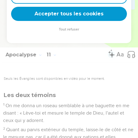
10
Je pris le petit livre de la main de l'ange et je l'avalai. Dans
ma bouche, il fut doux comme du miel, mais quand je l'eus
Accepter tous les cookies
avalé, mon ventre fut rempli d'amertume.
11
Puis on me dit : « Il faut que tu prophétises de nouveau sur
Tout refuser
un grand nombre de peuples, de nations, de langues et de
rois. »
Apocalypse
11
Seuls les Évangiles sont disponibles en vidéo pour le moment.
Les deux témoins
1
On me donna un roseau semblable à une baguette en me
disant : « Lève-toi et mesure le temple de Dieu, l'autel et
ceux qui y adorent.
2
Quant au parvis extérieur du temple, laisse-le de côté et ne
le mesure pas, car il a été donné aux nations et elles