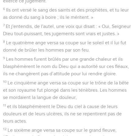
exercé ce jugement.
6
Ils ont versé le sang des saints et des prophètes, et tu leur
as donné du sang à boire ; ils le méritent. »
7
Et j'entendis, de l'autel, une voix qui disait : « Oui, Seigneur
Dieu tout-puissant, tes jugements sont vrais et justes. »
8
Le quatrième ange versa sa coupe sur le soleil et il lui fut
donné de brûler les hommes par son feu.
9
Les hommes furent brûlés par une grande chaleur et ils
blasphémèrent le nom du Dieu qui a autorité sur ces fléaux,
ils ne changèrent pas d’attitude pour lui rendre gloire.
10
Le cinquième ange versa sa coupe sur le trône de la bête
et son royaume fut plongé dans les ténèbres. Les hommes
se mordaient la langue de douleur,
11
et ils blasphémèrent le Dieu du ciel à cause de leurs
douleurs et de leurs ulcères, ils ne se repentirent pas de
leurs actes.
12
Le sixième ange versa sa coupe sur le grand fleuve,