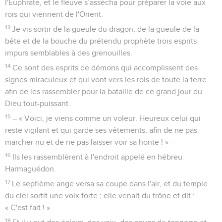
l'Euphrate, et le fleuve s’assécha pour préparer la voie aux
rois qui viennent de l'Orient.
13
Je vis sortir de la gueule du dragon, de la gueule de la
bête et de la bouche du prétendu prophète trois esprits
impurs semblables à des grenouilles.
14
Ce sont des esprits de démons qui accomplissent des
signes miraculeux et qui vont vers les rois de toute la terre
afin de les rassembler pour la bataille de ce grand jour du
Dieu tout-puissant.
15
– « Voici, je viens comme un voleur. Heureux celui qui
reste vigilant et qui garde ses vêtements, afin de ne pas
marcher nu et de ne pas laisser voir sa honte ! » –
16
Ils les rassemblèrent à l'endroit appelé en hébreu
Harmaguédon.
17
Le septième ange versa sa coupe dans l'air, et du temple
du ciel sortit une voix forte ; elle venait du trône et dit :
« C'est fait ! »
18