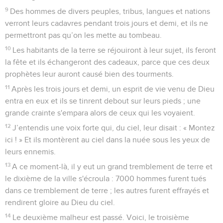
9
Des hommes de divers peuples, tribus, langues et nations
verront leurs cadavres pendant trois jours et demi, et ils ne
permettront pas qu’on les mette au tombeau.
10
Les habitants de la terre se réjouiront à leur sujet, ils feront
la fête et ils échangeront des cadeaux, parce que ces deux
prophètes leur auront causé bien des tourments.
11
Après les trois jours et demi, un esprit de vie venu de Dieu
entra en eux et ils se tinrent debout sur leurs pieds ; une
grande crainte s'empara alors de ceux qui les voyaient.
12
J’entendis une voix forte qui, du ciel, leur disait : « Montez
ici ! » Et ils montèrent au ciel dans la nuée sous les yeux de
leurs ennemis.
13
A ce moment-là, il y eut un grand tremblement de terre et
le dixième de la ville s'écroula : 7000 hommes furent tués
dans ce tremblement de terre ; les autres furent effrayés et
rendirent gloire au Dieu du ciel.
14
Le deuxième malheur est passé. Voici, le troisième