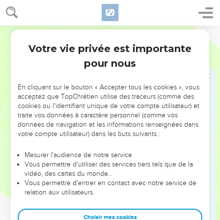
pas. »
5
Alors l'ange que j'avais vu debout sur la mer et sur la terre
Segond 21
leva sa main [droite] vers le ciel
Votre vie privée est importante
6
et jura par celui qui vit aux siècles des siècles, qui a créé le
Apocalypse
10
ciel et ce qui s'y trouve, la terre et ce qui s'y trouve ainsi que
pour nous
la mer et ce qui s'y trouve : « Il n'y aura plus de délai,
7
mais quand viendront les jours où l'on entendra le
En cliquant sur le bouton « Accepter tous les cookies », vous
acceptez que TopChrétien utilise des traceurs (comme des
septième ange sonner de la trompette, le mystère de Dieu
cookies ou l'identifiant unique de votre compte utilisateur) et
s'accomplira, comme il l'a annoncé à ses serviteurs les
traite vos données à caractère personnel (comme vos
prophètes. »
données de navigation et les informations renseignées dans
votre compte utilisateur) dans les buts suivants :
8
La voix que j'avais entendue du ciel me parla de nouveau
et me dit : « Va, prends le petit livre ouvert dans la main de
Mesurer l'audience de notre service
l'ange qui se tient debout sur la mer et sur la terre. »
Vous permettre d'utiliser des services tiers tels que de la
9
vidéo, des cartes du monde…
J'allai donc vers l'ange et lui demandai de me donner le
Vous permettre d'entrer en contact avec notre service de
petit livre. Il me dit : « Prends-le et avale-le ; il sera amer dans
relation aux utilisateurs.
ton ventre, mais dans ta bouche il sera doux comme du
miel. »
Choisir mes cookies