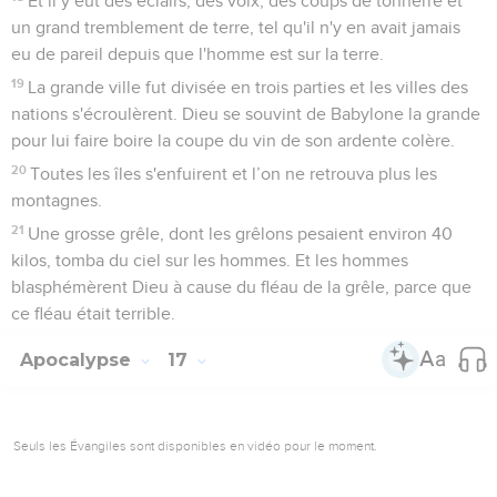
Et il y eut des éclairs, des voix, des coups de tonnerre et
un grand tremblement de terre, tel qu'il n'y en avait jamais
eu de pareil depuis que l'homme est sur la terre.
19
La grande ville fut divisée en trois parties et les villes des
nations s'écroulèrent. Dieu se souvint de Babylone la grande
pour lui faire boire la coupe du vin de son ardente colère.
20
Toutes les îles s'enfuirent et l’on ne retrouva plus les
montagnes.
21
Une grosse grêle, dont les grêlons pesaient environ 40
kilos, tomba du ciel sur les hommes. Et les hommes
blasphémèrent Dieu à cause du fléau de la grêle, parce que
ce fléau était terrible.
Apocalypse
17
Seuls les Évangiles sont disponibles en vidéo pour le moment.