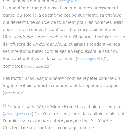
des hommes mentionnés
.
Apocalypse 11.13
La quatrième trompette avait amené un obscurcissement
partiel du soleil ; la quatrième coupe augmente sa
chaleur
,
qui devient une source de tourment pour les hommes. Mais
ceux-ci ne se convertissent pas ; bien qu'ils sachent que
Dieu
a autorité sur ces plaies
, et qu'il pourrait les faire cesser
ils refusent de
lui donner gloire
, et ainsi ils rendent vaines
ses intentions miséricordieuses en repoussant le salut qu'il
leur avait offert avant la crise finale. (
;
Apocalypse 14.6,7
comparez
)
Apocalypse 2.21
Les mots :
et ils blasphémèrent
vont se répéter comme un
lugubre refrain après la cinquième et la septième coupes
(
)
versets 11,21
10
Le trône de la bête
désigne Rome la capitale de l'empire.
(
) Ce n'est pas seulement la capitale, mais tout
Apocalypse 13.1,2
l'empire (
son royaume
) qui
fut plongé dans les ténèbres
.
Ces ténèbres ne sont pas la conséquence de