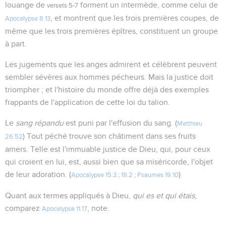
louange de
forment un intermède, comme celui de
versets 5-7
, et montrent que les trois premières coupes, de
Apocalypse 8.13
même que les trois premières épîtres, constituent un groupe
à part.
Les jugements que les anges admirent et célèbrent peuvent
sembler sévères aux hommes pécheurs. Mais la justice doit
triompher ; et l'histoire du monde offre déjà des exemples
frappants de l'application de cette loi du talion.
Le
sang répandu
est puni par l'effusion du sang. (
Matthieu
) Tout péché trouve son châtiment dans ses fruits
26.52
amers. Telle est l'immuable justice de Dieu, qui, pour ceux
qui croient en lui, est, aussi bien que sa miséricorde, l'objet
de leur adoration. (
)
Apocalypse 15.3
;
19.2
;
Psaumes 19.10
Quant aux termes appliqués à Dieu,
qui es et qui étais
,
comparez
, note.
Apocalypse 11.17