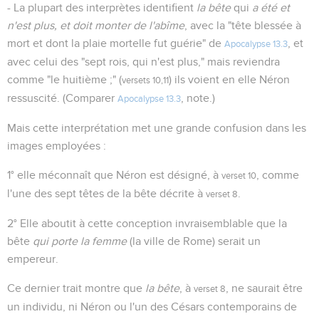
- La plupart des interprètes identifient
la bête
qui
a été et
n'est plus, et doit monter de l'abîme
, avec la "tête blessée à
mort et dont la plaie mortelle fut guérie" de
, et
Apocalypse 13.3
avec celui des "sept rois, qui n'est plus," mais reviendra
comme "le huitième ;" (
) ils voient en elle Néron
versets 10,11
ressuscité. (Comparer
, note.)
Apocalypse 13.3
Mais cette interprétation met une grande confusion dans les
images employées :
1° elle méconnaît que Néron est désigné, à
, comme
verset 10
l'une des sept têtes de la bête décrite à
.
verset 8
2° Elle aboutit à cette conception invraisemblable que la
bête
qui porte la femme
(la ville de Rome) serait un
empereur.
Ce dernier trait montre que
la bête
, à
, ne saurait être
verset 8
un individu, ni Néron ou l'un des Césars contemporains de