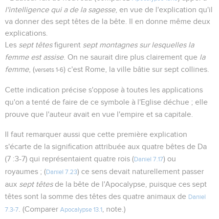
l'intelligence qui a de la sagesse
, en vue de l'explication qu'il
va donner des sept têtes de la bête. Il en donne même deux
explications.
Les
sept têtes
figurent
sept montagnes sur lesquelles la
femme est assise
. On ne saurait dire plus clairement que
la
femme
, (
) c'est Rome, la ville bâtie sur sept collines.
versets 1-6
Cette indication précise s'oppose à toutes les applications
qu'on a tenté de faire de ce symbole à l'Eglise déchue ; elle
prouve que l'auteur avait en vue l'empire et sa capitale.
Il faut remarquer aussi que cette première explication
s'écarte de la signification attribuée aux quatre bêtes de Da
(7 :3-7) qui représentaient quatre rois (
) ou
Daniel 7.17
royaumes ; (
) ce sens devait naturellement passer
Daniel 7.23
aux
sept têtes
de la bête de l'Apocalypse, puisque ces sept
têtes sont la somme des têtes des quatre animaux de
Daniel
. (Comparer
, note.)
7.3-7
Apocalypse 13.1