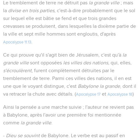
Le tremblement de terre ne détruit pas
la grande ville
; mais
la
divise en trois parties
, c'est-à-dire probablement que le sol
sur lequel elle est bâtie se fend et que trois grandes
crevasses se produisent, dans lesquelles la dixième partie de
la ville et sept mille hommes sont engloutis, d'après
.
Apocalypse 11.13
Ce qui prouve qu'il s'agit bien de Jérusalem, c'est qu'à
la
grande ville
sont opposées
les villes des nations
, qui, elles,
s'écroulèrent
, furent complètement détruites par le
tremblement de terre. Parmi ces villes des nations, il en est
une que le voyant distingue, c'est
Babylone la grande
, dont il
va retracer la chute avec détails. (
et
)
Apocalypse 17
Apocalypse 18
Ainsi la pensée a une marche suivie ; l'auteur ne revient pas
à Babylone, après l'avoir une première foi mentionnée
comme
la grande ville
.
-
Dieu se souvint
de Babylone. Le verbe est au passif en