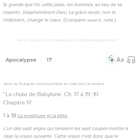
Si
grande
que fût
cette plaie, les hommes
, au lieu de se
repentir,
blasphémèrent Dieu
. La grâce seule, non le
châtiment, change le cœur. (Comparer
, note.)
verset 9
Autres ressources sur theotex.org, contact theotex@gmail.com
Apocalypse
17
Seuls les Évangiles sont disponibles en vidéo pour le moment.
1
La chute de Babylone. Ch. 17 à 19 :10
Chapitre 17.
1 à 18
La prostituée et la bête.
L'un des sept anges qui tenaient les sept coupes
montre à
Jean la vision suivante. Cette vision n'est donc que le