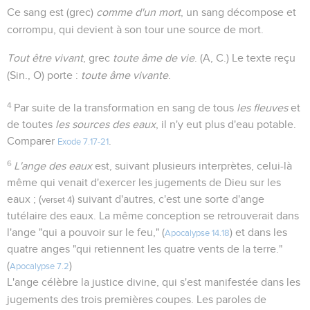
Ce sang est (grec)
comme d'un mort
, un sang décompose et
corrompu, qui devient à son tour une source de mort.
Tout être vivant
, grec
toute âme de vie
. (A, C.) Le texte reçu
(Sin., O) porte :
toute âme vivante
.
4
Par suite de la transformation en sang de tous
les fleuves
et
de toutes
les sources des eaux
, il n'y eut plus d'eau potable.
Comparer
.
Exode 7.17-21
6
L'ange des eaux
est, suivant plusieurs interprètes, celui-là
même qui venait d'exercer les jugements de Dieu sur les
eaux ; (
) suivant d'autres, c'est une sorte d'ange
verset 4
tutélaire des eaux. La même conception se retrouverait dans
l'ange "qui a pouvoir sur le feu," (
) et dans les
Apocalypse 14.18
quatre anges "qui retiennent les quatre vents de la terre."
(
)
Apocalypse 7.2
L'ange célèbre la justice divine, qui s'est manifestée dans les
jugements des trois premières coupes. Les paroles de