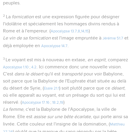
peuples.
2
La
fornication
est une expression figurée pour désigner
l'idolâtrie et spécialement les hommages divins rendus à
Rome et à l'empereur. (
)
Apocalypse 13.7,8
,
14,15
Le vin de sa fornication
est l'image empruntée à
et
Jérémie 51.7
déjà employée en
.
Apocalypse 14.7
3
Le voyant est mis à nouveau en extase,
en esprit
, comparez
. Ici commence donc une nouvelle vision.
Apocalypse 1.10
;
4.2
C'est
dans le désert
qu'il est
transporté
pour voir Babylone,
soit parce que la Babylone de l'Euphrate était située au delà
du désert de Syrie, (
) soit plutôt parce que ce
désert
,
Esaïe 21.1
où elle apparaît au voyant, est un présage du sort qui lui est
réservé. (
)
Apocalypse 17.16
;
18.2
,
19
La femme
, c'est la Babylone de l'Apocalypse, la ville de
Rome. Elle est
assise sur une bête écarlate
, qui porte ainsi sa
livrée. Cette couleur est l'insigne de la domination, (
Matthieu
) plutôt que la marque du sang répandu par la bête.