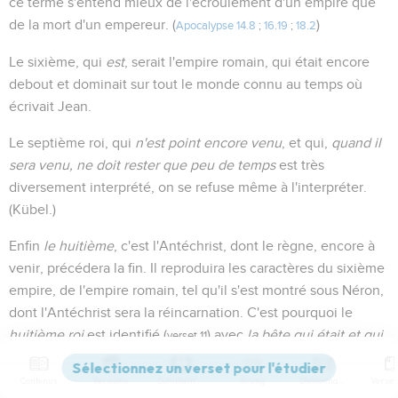
ce terme s'entend mieux de l'écroulement d'un empire que
de la mort d'un empereur. (
)
Apocalypse 14.8
;
16.19
;
18.2
Le sixième, qui
est
, serait l'empire romain, qui était encore
debout et dominait sur tout le monde connu au temps où
écrivait Jean.
Le septième roi, qui
n'est point encore venu
, et qui,
quand il
sera venu, ne doit rester que peu de temps
est très
diversement interprété, on se refuse même à l'interpréter.
(Kübel.)
Enfin
le huitième
, c'est l'Antéchrist, dont le règne, encore à
venir, précédera la fin. Il reproduira les caractères du sixième
empire, de l'empire romain, tel qu'il s'est montré sous Néron,
dont l'Antéchrist sera la réincarnation. C'est pourquoi le
huitième roi
est identifié (
) avec
la bête qui était et qui
verset 11
n'est plus
, et désigné comme l'un des sept.
Contenus
Versions
Commentaires
Strong
Dictionnaire
Cette interprétation étend le tableau prophétique de