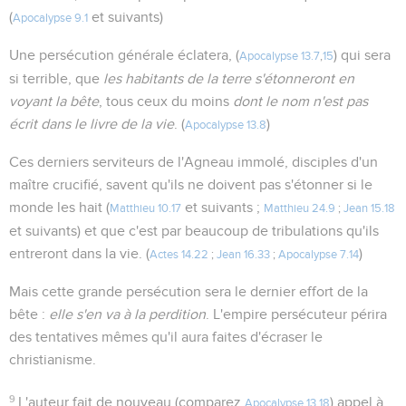
(
et suivants)
Apocalypse 9.1
Une persécution générale éclatera, (
) qui sera
Apocalypse 13.7
,
15
si terrible, que
les habitants de la terre s'étonneront en
voyant la bête
, tous ceux du moins
dont le nom n'est pas
écrit dans le livre de la vie
. (
)
Apocalypse 13.8
Ces derniers serviteurs de l'Agneau immolé, disciples d'un
maître crucifié, savent qu'ils ne doivent pas s'étonner si le
monde les hait (
et suivants ;
Matthieu 10.17
Matthieu 24.9
;
Jean 15.18
et suivants) et que c'est par beaucoup de tribulations qu'ils
entreront dans la vie. (
)
Actes 14.22
;
Jean 16.33
;
Apocalypse 7.14
Mais cette grande persécution sera le dernier effort de la
bête :
elle s'en va à la perdition
. L'empire persécuteur périra
des tentatives mêmes qu'il aura faites d'écraser le
christianisme.
9
L'auteur fait de nouveau (comparez
) appel à
Apocalypse 13.18