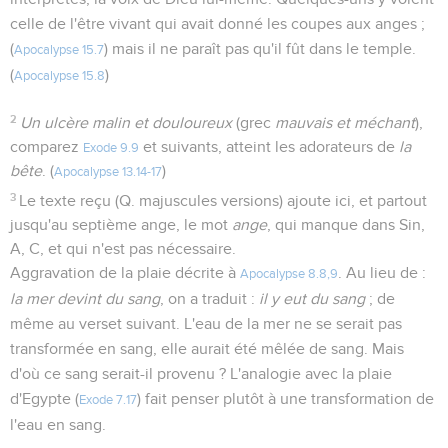
celle de l'être vivant qui avait donné les coupes aux anges ;
(
) mais il ne paraît pas qu'il fût dans le temple.
Apocalypse 15.7
(
)
Apocalypse 15.8
2
Un ulcère malin et douloureux
(grec
mauvais et méchant
),
comparez
et suivants, atteint les adorateurs de
la
Exode 9.9
bête
. (
)
Apocalypse 13.14-17
3
Le texte reçu (Q. majuscules versions) ajoute ici, et partout
jusqu'au septième ange, le mot
ange
, qui manque dans Sin,
A, C, et qui n'est pas nécessaire.
Aggravation de la plaie décrite à
. Au lieu de :
Apocalypse 8.8,9
la mer devint du sang
, on a traduit :
il y eut du sang
; de
même au verset suivant. L'eau de la mer ne se serait pas
transformée en sang, elle aurait été mêlée de sang. Mais
d'où ce sang serait-il provenu ? L'analogie avec la plaie
d'Egypte (
) fait penser plutôt à une transformation de
Exode 7.17
l'eau en sang.