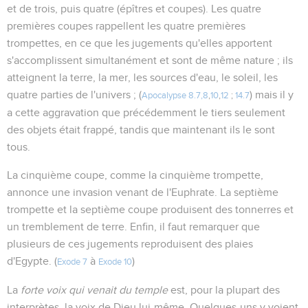
et de trois, puis quatre (épîtres et coupes). Les quatre
premières coupes rappellent les quatre premières
trompettes, en ce que les jugements qu'elles apportent
s'accomplissent simultanément et sont de même nature ; ils
atteignent la terre, la mer, les sources d'eau, le soleil, les
quatre parties de l'univers ; (
) mais il y
Apocalypse 8.7,8
,
10
,
12
;
14.7
a cette aggravation que précédemment le tiers seulement
des objets était frappé, tandis que maintenant ils le sont
tous.
La cinquième coupe, comme la cinquième trompette,
annonce une invasion venant de l'Euphrate. La septième
trompette et la septième coupe produisent des tonnerres et
un tremblement de terre. Enfin, il faut remarquer que
plusieurs de ces jugements reproduisent des plaies
d'Egypte. (
à
)
Exode 7
Exode 10
La
forte voix qui venait du temple
est, pour la plupart des
interprètes, la voix de Dieu lui-même. Quelques-uns y voient