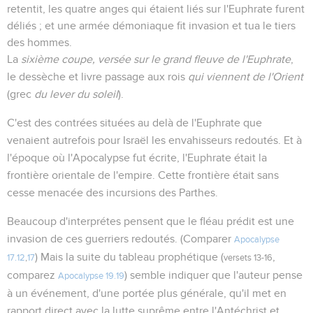
retentit, les quatre anges qui étaient liés sur l'Euphrate furent
déliés ; et une armée démoniaque fit invasion et tua le tiers
des hommes.
La
sixième coupe, versée sur le grand fleuve de l'Euphrate
,
le dessèche et livre passage aux rois
qui viennent de l'Orient
(grec
du lever du soleil
).
C'est des contrées situées au delà de l'Euphrate que
venaient autrefois pour Israël les envahisseurs redoutés. Et à
l'époque où l'Apocalypse fut écrite, l'Euphrate était la
frontière orientale de l'empire. Cette frontière était sans
cesse menacée des incursions des Parthes.
Beaucoup d'interprétes pensent que le fléau prédit est une
invasion de ces guerriers redoutés. (Comparer
Apocalypse
) Mais la suite du tableau prophétique (
,
17.12
,
17
versets 13-16
comparez
) semble indiquer que l'auteur pense
Apocalypse 19.19
à un événement, d'une portée plus générale, qu'il met en
rapport direct avec la lutte suprême entre l'Antéchrist et