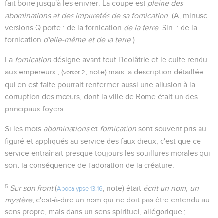
fait boire jusqu'à les enivrer. La coupe est
pleine des
abominations et des impuretés de sa fornication
. (A, minusc.
versions Q porte : de la fornication
de la terre
. Sin. : de la
fornication
d'elle-même et de la terre
.)
La
fornication
désigne avant tout l'idolâtrie et le culte rendu
aux empereurs ; (
, note) mais la description détaillée
verset 2
qui en est faite pourrait renfermer aussi une allusion à la
corruption des mœurs, dont la ville de Rome était un des
principaux foyers.
Si les mots
abominations
et
fornication
sont souvent pris au
figuré et appliqués au service des faux dieux, c'est que ce
service entraînait presque toujours les souillures morales qui
sont la conséquence de l'adoration de la créature.
5
Sur son front
(
, note) était
écrit un nom, un
Apocalypse 13.16
mystère
, c'est-à-dire un nom qui ne doit pas être entendu au
sens propre, mais dans un sens spirituel, allégorique ;