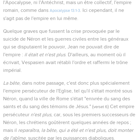
l'Apocalypse, ni l'Antéchrist, mais un être collectif, l'empire
romain, comme dans
. Ici cependant, il ne
Apocalypse 13.1-3
s'agit pas de l'empire en lui même.
Quelque graves que fussent la crise provoquée par le
suicide de Néron et les guerres civiles entre les généraux
qui se disputaient le pouvoir, Jean ne pouvait dire de
l'empire :
il était et n'est plus
. D'ailleurs, au moment où il
écrivait, Vespasien avait rétabli l'ordre et raffermi le trône
impérial.
La bête
, dans notre passage, c'est donc plus spécialement
l'empire persécuteur de l'Eglise, tel qu'il s'était montré sous
Néron, quand la ville de Rome s'était "enivrée du sang des
saints et du sang des témoins de Jésus." (
) Cet empire
verset 6
persécuteur
n'est plus
, car, sous les premiers successeurs de
Néron, les chrétiens goûtèrent quelques années de repos ;
mais il
reparaîtra, la bête, qui a été et n'est plus, doit monter
de l'abîme
, suscitée par les puissances diaboliques.