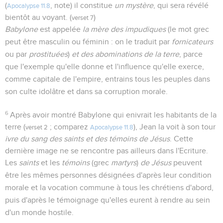
(
, note) il constitue
un mystère
, qui sera révélé
Apocalypse 11.8
bientôt au voyant. (
)
verset 7
Babylone
est appelée
la mère des impudiques
(le mot grec
peut être masculin ou féminin : on le traduit par
fornicateurs
ou par
prostituées
)
et des abominations de la terre
, parce
que l'exemple qu'elle donne et l'influence qu'elle exerce,
comme capitale de l'empire, entrains tous les peuples dans
son culte idolâtre et dans sa corruption morale.
6
Après avoir montré Babylone qui enivrait les habitants de la
terre (
; comparez
), Jean la voit à son tour
verset 2
Apocalypse 11.8
ivre du sang des saints et des témoins de Jésus
. Cette
dernière image ne se rencontre pas ailleurs dans l'Ecriture.
Les
saints
et les
témoins
(grec
martyrs
)
de Jésus
peuvent
être les mêmes personnes désignées d'après leur condition
morale et la vocation commune à tous les chrétiens d'abord,
puis d'après le témoignage qu'elles eurent à rendre au sein
d'un monde hostile.