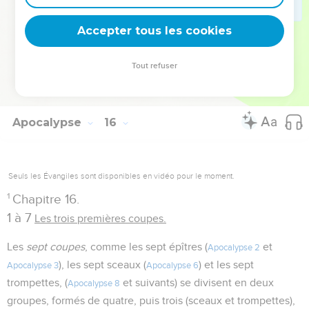
cours. Dieu n'accueille plus ceux qui viendraient encore
Accepter tous les cookies
implorer son pardon ou intercéder en faveur des coupables.
Tout refuser
Autres ressources sur theotex.org, contact theotex@gmail.com
Apocalypse
16
Seuls les Évangiles sont disponibles en vidéo pour le moment.
1
Chapitre 16.
1 à 7
Les trois premières coupes.
Les
sept coupes
, comme les sept épîtres (
et
Apocalypse 2
), les sept sceaux (
) et les sept
Apocalypse 3
Apocalypse 6
trompettes, (
et suivants) se divisent en deux
Apocalypse 8
groupes, formés de quatre, puis trois (sceaux et trompettes),