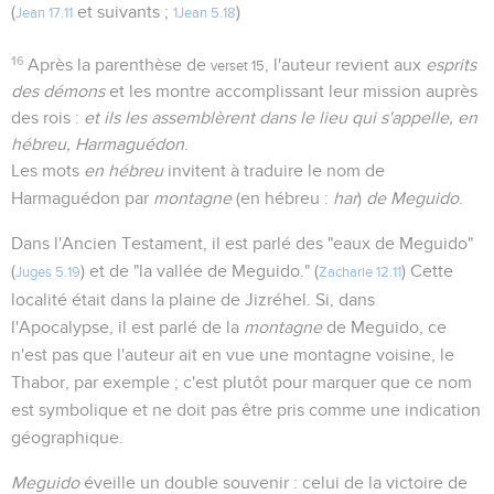
(
et suivants ;
)
Jean 17.11
1Jean 5.18
16
Après la parenthèse de
, l'auteur revient aux
esprits
verset 15
des démons
et les montre accomplissant leur mission auprès
des rois :
et ils les assemblèrent dans le lieu qui s'appelle, en
hébreu, Harmaguédon
.
Les mots
en hébreu
invitent à traduire le nom de
Harmaguédon par
montagne
(en hébreu :
har
)
de Meguido
.
Dans l'Ancien Testament, il est parlé des "eaux de Meguido"
(
) et de "la vallée de Meguido." (
) Cette
Juges 5.19
Zacharie 12.11
localité était dans la plaine de Jizréhel. Si, dans
l'Apocalypse, il est parlé de la
montagne
de Meguido, ce
n'est pas que l'auteur ait en vue une montagne voisine, le
Thabor, par exemple ; c'est plutôt pour marquer que ce nom
est symbolique et ne doit pas être pris comme une indication
géographique.
Meguido
éveille un double souvenir : celui de la victoire de