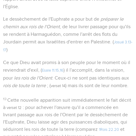
l'Église.
Le dessèchement de l'Euphrate a pour but de
préparer le
chemin aux rois de l'Orient
, de leur livrer passage pour qu'ils
se rendent à Harmaguédon, comme l'arrêt des flots du
Jourdain permit aux Israélites d'entrer en Palestine. (
Josué 3.13-
)
17
Ce que Dieu avait promis à son peuple pour le moment où il
reviendrait d'exil, (
) il l'accomplit, dans la vision,
Esaïe 11.15,16
pour
les rois de l'Orient
. Ceux-ci ne sont pas identiques aux
rois de toute la terre
; (
) mais ils sont de leur nombre.
verset 14
13
Cette nouvelle apparition suit immédiatement le fait décrit
à
: pour achever l'œuvre qu'il a commencée en
verset 12
livrant passage aux rois de l'Orient par le dessèchement de
l'Euphrate, Dieu laisse agir des puissances diaboliques, qui
séduiront les rois de toute la terre (comparez
et
1Rois 22.20