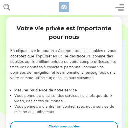
destinés à recevoir du feu et des charbons ardents.
(Comparer
et
) La première explication
verset 8
Apocalypse 8.5
s'accorde mieux avec l'action décrite à
.
Bible annotée
Apocalypse 16
Votre vie privée est importante
Apocalypse
15
8
La
gloire
et la
puissance
de Dieu vont se manifester dans
pour nous
des jugements ; elles apparaissent comme un feu, dont la
fumée
remplit le temple.
En cliquant sur le bouton « Accepter tous les cookies », vous
Il ne faut donc pas identifier cette fumée avec la nuée qui
acceptez que TopChrétien utilise des traceurs (comme des
est le signe de la présence de l'Eternel.
suivants ;
Exode 40.34
cookies ou l'identifiant unique de votre compte utilisateur) et
traite vos données à caractère personnel (comme vos
et suivants C'est un phénomène pareil à ceux qui
1Rois 8.10
données de navigation et les informations renseignées dans
sont décrits dans
et
. Il signifie que le
Esaïe 6.4
Ezéchiel 10.4
votre compte utilisateur) dans les buts suivants :
sanctuaire est inaccessible, que l'homme ne peut
s'approcher de Dieu. (Comparer
)
Mesurer l'audience de notre service
Exode 19.18
Vous permettre d'utiliser des services tiers tels que de la
vidéo, des cartes du monde…
Cette explication est confirmée par le dernier trait de la
Vous permettre d'entrer en contact avec notre service de
vision :
et personne ne pouvait entrer dans le temple jusqu'à
relation aux utilisateurs.
ce que les sept plaies des sept anges fassent accomplies
.
Choisir mes cookies
Le temps de la grâce est passé ; la justice doit avoir son