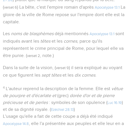
27.28
(
) La bête, c'est l'empire romain d'après
La
verset 6
Apocalypse 13.1
gloire de la ville de Rome repose sur l'empire dont elle est la
capitale.
Les
noms de blasphèmes
déjà mentionnés
sont
Apocalypse 13.1
indiqués avant les
têtes
et les
cornes
, parce qu'ils
représentent le crime principal de Rome, pour lequel elle va
être punie. (
, note.)
verset 2
Dans la suite de la vision, (
) il sera expliqué au voyant
verset 9
ce que figurent les
sept têtes
et les
dix cornes
.
4
L'auteur reprend la description de la femme. Elle est
vêtue
de pourpre et d'écarlate et
(grec)
dorée d'or et de pierre
précieuse et de perles
: symboles de son opulence (
)
Luc 16.19
et de sa dignité royale. (
)
Ezéchiel 28.13
L'usage qu'elle a fait de cette coupe a déjà été indiqué
, elle l'a présentée aux peuples et elle leur en a
Apocalypse 14.8