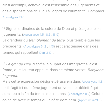
ainsi accompli, achevé, c'est l'ensemble des jugements et
des dispensations de Dieu à l'égard de l'humanité. Comparer
.
Apocalypse 21.6
18
Signes ordinaires de la colère de Dieu et présages de ses
jugements. (
)
Apocalypse 4.5
;
8.5
;
11.19
La grandeur du
tremblement de terre
, plus terrible que les
précédents, (
) est caractérisée dans des
Apocalypse 6.12
;
11.13
termes qui rappellent
.
Daniel 12.1
19
La grande ville
, d'après la plupart des interprètes, c'est
Rome, que l'auteur appelle, dans ce même verset,
Babylone
la grande
.
Mais cette expression désigne Jérusalem dans
;
Apocalypse 11.8
or il s'agit ici du même jugement universel et définitif qui
aura lieu a la fin du temps des nations. (
) Celui-ci
Apocalypse 11.2
coïncide avec le temps où la bête dominera. (
)
Apocalypse 13.5