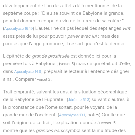
développement de l'un des effets déjà mentionnés de la
septième coupe : "Dieu se souvint de Babylone la grande,
pour lui donner la coupe du vin de la fureur de sa colère."
(
) L'auteur ne dit pas lequel des sept anges
vint
Apocalypse 16.19
assez près de lui pour pouvoir
parler avec lui
; mais des
paroles que l'ange prononce, il ressort que c'est le dernier.
L'épithète de
grande prostituée
est donnée ici pour la
première fois à Babylone ; (
) mais ce qui était dit d'elle,
verset 5
dans
, préparaît le lecteur à l'entendre désigner
Apocalypse 14.8
ainsi. Comparer
.
verset 2
Trait emprunté, suivant les uns, à la situation géographique
de la Babylone de l'Euphrate ; (
) suivant d'autres, à
Jérémie 51.3
la circonstance que Rome sortait, pour le voyant, de la
grande mer de l'occident. (
, notes) Quelle que
Apocalypse 13.1
soit l'origine de ce trait, l'explication donnée à
verset 15
montre que les
grandes eaux
symbolisent la multitude des