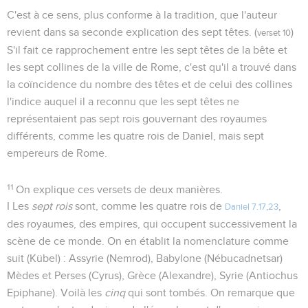
C'est à ce sens, plus conforme à la tradition, que l'auteur
revient dans sa seconde explication des sept têtes. (
)
verset 10
S'il fait ce rapprochement entre les sept têtes de la bête et
les sept collines de la ville de Rome, c'est qu'il a trouvé dans
la coïncidence du nombre des têtes et de celui des collines
l'indice auquel il a reconnu que les sept têtes ne
représentaient pas sept rois gouvernant des royaumes
différents, comme les quatre rois de Daniel, mais sept
empereurs de Rome.
11
On explique ces versets de deux manières.
I Les
sept rois
sont, comme les quatre rois de
,
Daniel 7.17
,
23
des royaumes, des empires, qui occupent successivement la
scène de ce monde. On en établit la nomenclature comme
suit (Kübel) : Assyrie (Nemrod), Babylone (Nébucadnetsar)
Mèdes et Perses (Cyrus), Grèce (Alexandre), Syrie (Antiochus
Epiphane). Voilà les
cinq
qui sont tombés. On remarque que