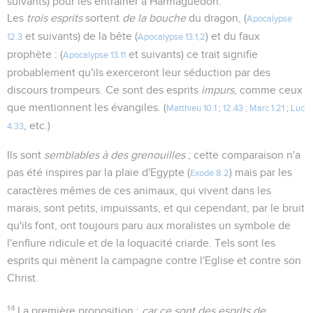
suivants) pour les entraîner à Harmaguédon.
Les
trois esprits
sortent
de la bouche
du dragon, (
Apocalypse
et suivants) de la bête (
) et du faux
12.3
Apocalypse 13.1,2
prophète : (
et suivants) ce trait signifie
Apocalypse 13.11
probablement qu'ils exerceront leur séduction par des
discours trompeurs. Ce sont des esprits
impurs
, comme ceux
que mentionnent les évangiles. (
Matthieu 10.1
;
12.43
;
Marc 1.21
;
Luc
, etc.)
4.33
Ils sont
semblables à des grenouilles
; cette comparaison n'a
pas été inspires par la plaie d'Egypte (
) mais par les
Exode 8.2
caractères mêmes de ces animaux, qui vivent dans les
marais, sont petits, impuissants, et qui cependant, par le bruit
qu'ils font, ont toujours paru aux moralistes un symbole de
l'enflure ridicule et de la loquacité criarde. Tels sont les
esprits qui mènent la campagne contre l'Eglise et contre son
Christ.
14
La première proposition :
car ce sont des esprits de