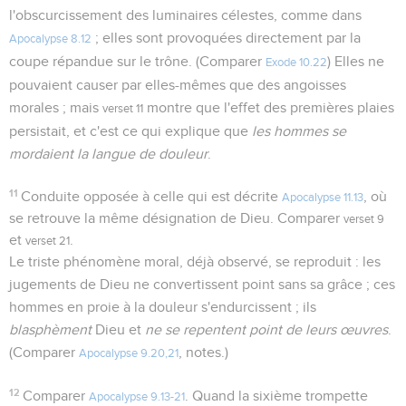
l'obscurcissement des luminaires célestes, comme dans
; elles sont provoquées directement par la
Apocalypse 8.12
coupe répandue sur le trône. (Comparer
) Elles ne
Exode 10.22
pouvaient causer par elles-mêmes que des angoisses
morales ; mais
montre que l'effet des premières plaies
verset 11
persistait, et c'est ce qui explique que
les hommes se
mordaient la langue de douleur
.
11
Conduite opposée à celle qui est décrite
, où
Apocalypse 11.13
se retrouve la même désignation de Dieu. Comparer
verset 9
et
.
verset 21
Le triste phénomène moral, déjà observé, se reproduit : les
jugements de Dieu ne convertissent point sans sa grâce ; ces
hommes en proie à la douleur s'endurcissent ; ils
blasphèment
Dieu et
ne se repentent point de leurs œuvres
.
(Comparer
, notes.)
Apocalypse 9.20,21
12
Comparer
. Quand la sixième trompette
Apocalypse 9.13-21