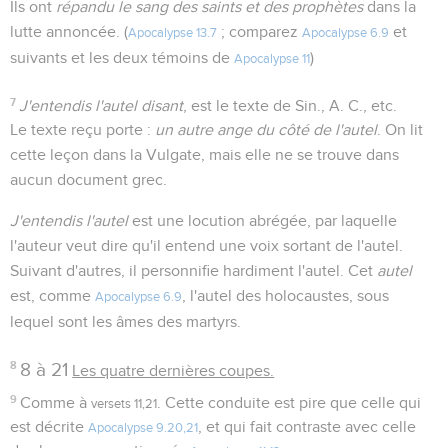
Ils ont
répandu le sang des saints et des prophètes
dans la
lutte annoncée. (
; comparez
et
Apocalypse 13.7
Apocalypse 6.9
suivants et les deux témoins de
)
Apocalypse 11
7
J'entendis l'autel disant
, est le texte de Sin., A. C., etc.
Le texte reçu porte :
un autre ange du côté de l'autel
. On lit
cette leçon dans la Vulgate, mais elle ne se trouve dans
aucun document grec.
J'entendis l'autel
est une locution abrégée, par laquelle
l'auteur veut dire qu'il entend une voix sortant de l'autel.
Suivant d'autres, il personnifie hardiment l'autel. Cet
autel
est, comme
, l'autel des holocaustes, sous
Apocalypse 6.9
lequel sont les âmes des martyrs.
8
8 à 21
Les quatre dernières coupes.
9
Comme à
. Cette conduite est pire que celle qui
versets 11,21
est décrite
, et qui fait contraste avec celle
Apocalypse 9.20,21