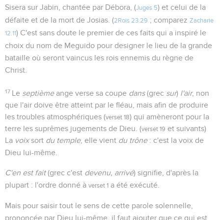
Sisera sur Jabin, chantée par Débora, (
) et celui de la
Juges 5
défaite et de la mort de Josias. (
; comparez
2Rois 23.29
Zacharie
) C'est sans doute le premier de ces faits qui a inspiré le
12.11
choix du nom de Meguido pour designer le lieu de la grande
bataille où seront vaincus les rois ennemis du règne de
Christ.
17
Le
septième
ange verse sa coupe
dans
(grec
sur
)
l'air
, non
que l'air doive être atteint par le fléau, mais afin de produire
les troubles atmosphériques (
) qui amèneront pour la
verset 18
terre les suprêmes jugements de Dieu. (
et suivants)
verset 19
La
voix
sort
du temple
, elle vient
du trône
: c'est la voix de
Dieu lui-même.
C'en est fait
(grec c'est
devenu, arrivé
) signifie, d'après la
plupart : l'ordre donné à
a été exécuté.
verset 1
Mais pour saisir tout le sens de cette parole solennelle,
prononcée par Dieu lui-même, il faut ajouter que ce qui est