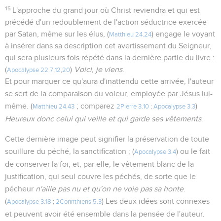
15
L'approche du grand jour où Christ reviendra et qui est
précédé d'un redoublement de l'action séductrice exercée
par Satan, même sur les élus, (
) engage le voyant
Matthieu 24.24
à insérer dans sa description cet avertissement du Seigneur,
qui sera plusieurs fois répété dans la dernière partie du livre :
(
)
Voici, je viens
.
Apocalypse 22.7
,
12
,
20
Et pour marquer ce qu'aura d'inattendu cette arrivée, l'auteur
se sert de la comparaison du voleur, employée par Jésus lui-
même. (
; comparez
)
Matthieu 24.43
2Pierre 3.10
;
Apocalypse 3.3
Heureux donc celui qui veille et qui garde ses vêtements
.
Cette dernière image peut signifier la préservation de toute
souillure du péché, la sanctification ; (
) ou le fait
Apocalypse 3.4
de conserver la foi, et, par elle, le vêtement blanc de la
justification, qui seul couvre les péchés, de sorte que le
pécheur
n'aille pas nu et qu'on ne voie pas sa honte
.
(
) Les deux idées sont connexes
Apocalypse 3.18
;
2Corinthiens 5.3
et peuvent avoir été ensemble dans la pensée de l'auteur.