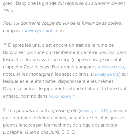
grec : Babylone la grande
fut rappelée au souvenir devant
Dieu
.
Pour lui donner la coupe du vin de la fureur de sa colère
,
comparez
, note.
Apocalypse 14.10
20
D'après les uns, c'est encore un trait de la ruine de
Babylone : par suite du tremblement de terre,
les îles
, dans
lesquelles Rome avait son siège (d'après l'usage oriental
d'appeler
îles
les pays d'outre-mer comparez
,
Apocalypse 13.1
note), et les
montagnes
, les sept collines, (
) sur
Apocalypse 17.9
lesquelles elle était bâtie, disparaissent elles-mêmes
D'après d'autres, le jugement s'étend et atteint la terre tout
entière, comme dans
.
Apocalypse 6.14
21
Les
grêlons
de cette
grosse grêle
(
) pesaient
Apocalypse 11.19
une trentaine de kilogrammes, autant que les plus grosses
pierres lancées par les machines de siège des anciens
(Josèphe,
Guerre des Juifs
, 5. 6, 3)