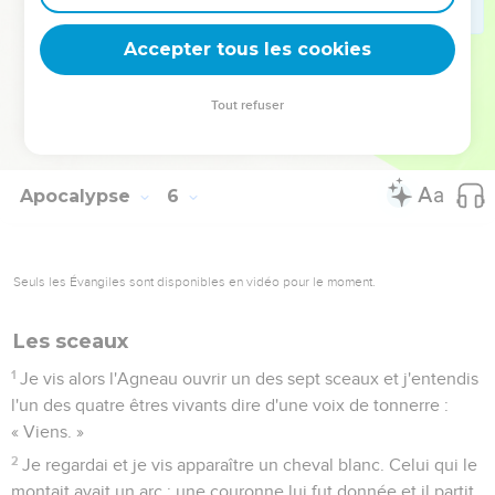
la terre, sur la mer, tous les êtres qui s'y trouvent, je les
entendis s’écrier : « A celui qui est assis sur le trône et à
Accepter tous les cookies
l'Agneau soient la louange, l'honneur, la gloire et la
domination, aux siècles des siècles ! »
Tout refuser
14
Les quatre êtres vivants répondaient : « Amen ! » Et les
anciens se prosternèrent et adorèrent.
Apocalypse
6
Seuls les Évangiles sont disponibles en vidéo pour le moment.
Les sceaux
1
Je vis alors l'Agneau ouvrir un des sept sceaux et j'entendis
l'un des quatre êtres vivants dire d'une voix de tonnerre :
« Viens. »
2
Je regardai et je vis apparaître un cheval blanc. Celui qui le
montait avait un arc ; une couronne lui fut donnée et il partit