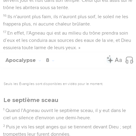
servent jour et nuit dans son temple. Celui qui est assis sur le
trône les abritera sous sa tente.
16
Ils n'auront plus faim, ils n'auront plus soif, le soleil ne les
frappera plus, ni aucune chaleur brûlante.
17
En effet, l'Agneau qui est au milieu du trône prendra soin
d’eux et les conduira aux sources des eaux de la vie, et Dieu
essuiera toute larme de leurs yeux. »
Apocalypse
8
Seuls les Évangiles sont disponibles en vidéo pour le moment.
Le septième sceau
1
Quand l'Agneau ouvrit le septième sceau, il y eut dans le
ciel un silence d'environ une demi-heure.
2
Puis je vis les sept anges qui se tiennent devant Dieu ; sept
trompettes leur furent données.