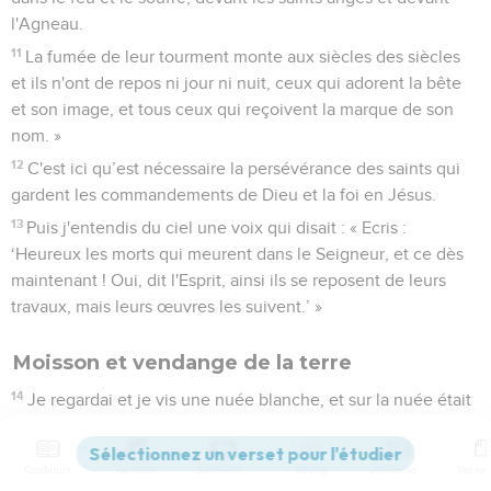
l'Agneau.
11
La fumée de leur tourment monte aux siècles des siècles
et ils n'ont de repos ni jour ni nuit, ceux qui adorent la bête
et son image, et tous ceux qui reçoivent la marque de son
nom. »
12
C'est ici qu’est nécessaire la persévérance des saints qui
gardent les commandements de Dieu et la foi en Jésus.
13
Puis j'entendis du ciel une voix qui disait : « Ecris :
‘Heureux les morts qui meurent dans le Seigneur, et ce dès
maintenant ! Oui, dit l'Esprit, ainsi ils se reposent de leurs
travaux, mais leurs œuvres les suivent.’ »
Moisson et vendange de la terre
14
Je regardai et je vis une nuée blanche, et sur la nuée était
assis quelqu'un qui ressemblait à un fils d’homme. Il avait sur
la tête une couronne d'or, et à la main une faucille
Contenus
Versions
Commentaires
Strong
Dictionnaire
tranchante.