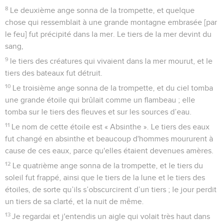
8
Le deuxième ange sonna de la trompette, et quelque
chose qui ressemblait à une grande montagne embrasée [par
le feu] fut précipité dans la mer. Le tiers de la mer devint du
sang,
9
le tiers des créatures qui vivaient dans la mer mourut, et le
tiers des bateaux fut détruit.
10
Le troisième ange sonna de la trompette, et du ciel tomba
une grande étoile qui brûlait comme un flambeau ; elle
tomba sur le tiers des fleuves et sur les sources d’eau.
11
Le nom de cette étoile est « Absinthe ». Le tiers des eaux
fut changé en absinthe et beaucoup d'hommes moururent à
cause de ces eaux, parce qu'elles étaient devenues amères.
12
Le quatrième ange sonna de la trompette, et le tiers du
soleil fut frappé, ainsi que le tiers de la lune et le tiers des
étoiles, de sorte qu’ils s’obscurcirent d’un tiers ; le jour perdit
un tiers de sa clarté, et la nuit de même.
13
Je regardai et j'entendis un aigle qui volait très haut dans