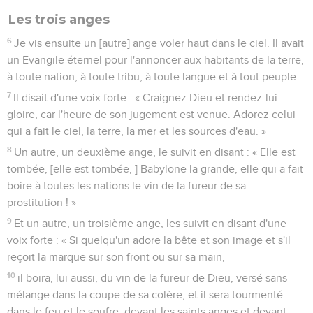
Les trois anges
6
Je vis ensuite un [autre] ange voler haut dans le ciel. Il avait
un Evangile éternel pour l'annoncer aux habitants de la terre,
à toute nation, à toute tribu, à toute langue et à tout peuple.
7
Il disait d'une voix forte : « Craignez Dieu et rendez-lui
gloire, car l'heure de son jugement est venue. Adorez celui
qui a fait le ciel, la terre, la mer et les sources d'eau. »
8
Un autre, un deuxième ange, le suivit en disant : « Elle est
tombée, [elle est tombée, ] Babylone la grande, elle qui a fait
boire à toutes les nations le vin de la fureur de sa
prostitution ! »
9
Et un autre, un troisième ange, les suivit en disant d'une
voix forte : « Si quelqu'un adore la bête et son image et s'il
reçoit la marque sur son front ou sur sa main,
10
il boira, lui aussi, du vin de la fureur de Dieu, versé sans
mélange dans la coupe de sa colère, et il sera tourmenté
dans le feu et le soufre, devant les saints anges et devant