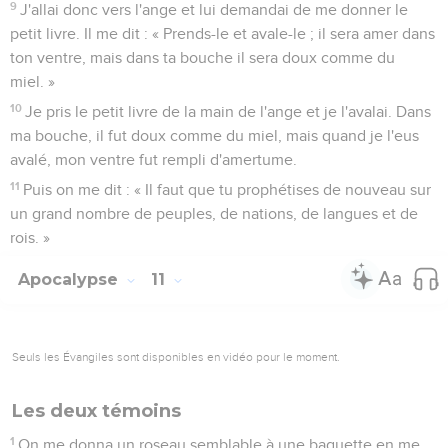
9
J'allai donc vers l'ange et lui demandai de me donner le
petit livre. Il me dit : « Prends-le et avale-le ; il sera amer dans
ton ventre, mais dans ta bouche il sera doux comme du
miel. »
10
Je pris le petit livre de la main de l'ange et je l'avalai. Dans
ma bouche, il fut doux comme du miel, mais quand je l'eus
avalé, mon ventre fut rempli d'amertume.
11
Puis on me dit : « Il faut que tu prophétises de nouveau sur
un grand nombre de peuples, de nations, de langues et de
rois. »
Apocalypse
11
Seuls les Évangiles sont disponibles en vidéo pour le moment.
Les deux témoins
1
On me donna un roseau semblable à une baguette en me