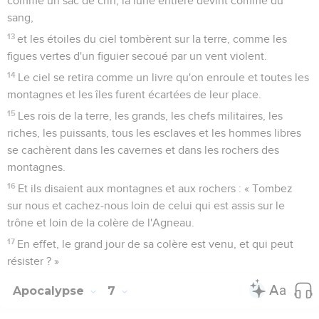
comme un sac de crin, la lune entière devint comme du
sang,
13
et les étoiles du ciel tombèrent sur la terre, comme les
figues vertes d'un figuier secoué par un vent violent.
14
Le ciel se retira comme un livre qu'on enroule et toutes les
montagnes et les îles furent écartées de leur place.
15
Les rois de la terre, les grands, les chefs militaires, les
riches, les puissants, tous les esclaves et les hommes libres
se cachèrent dans les cavernes et dans les rochers des
montagnes.
16
Et ils disaient aux montagnes et aux rochers : « Tombez
sur nous et cachez-nous loin de celui qui est assis sur le
trône et loin de la colère de l'Agneau.
17
En effet, le grand jour de sa colère est venu, et qui peut
résister ? »
Apocalypse
7