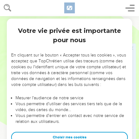
Chacun tenait une harpe et des coupes d'or remplies de
parfums, qui sont les prières des saints,
Segond 21
9
et ils chantaient un cantique nouveau en disant : « Tu es
Votre vie privée est importante
digne de prendre le livre et d'en ouvrir les sceaux, car tu as
Apocalypse
5
été offert en sacrifice et tu as racheté pour Dieu par ton sang
pour nous
des hommes de toute tribu, de toute langue, de tout peuple
et de toute nation.
En cliquant sur le bouton « Accepter tous les cookies », vous
acceptez que TopChrétien utilise des traceurs (comme des
10
Tu as fait d'eux des rois et des prêtres pour notre Dieu, et
cookies ou l'identifiant unique de votre compte utilisateur) et
ils régneront sur la terre. »
traite vos données à caractère personnel (comme vos
11
Je regardai et j'entendis la voix de nombreux anges
données de navigation et les informations renseignées dans
votre compte utilisateur) dans les buts suivants :
rassemblés autour du trône, des êtres vivants et des
anciens ; ils étaient des myriades de myriades et des milliers
Mesurer l'audience de notre service
de milliers.
Vous permettre d'utiliser des services tiers tels que de la
12
vidéo, des cartes du monde…
Ils disaient d'une voix forte : « L'Agneau qui a été offert en
Vous permettre d'entrer en contact avec notre service de
sacrifice est digne de recevoir la puissance, la richesse, la
relation aux utilisateurs.
sagesse, la force, l'honneur, la gloire et la louange. »
13
Toutes les créatures qui sont dans le ciel, sur la terre, sous
Choisir mes cookies