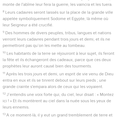
monte de l'abîme leur fera la guerre, les vaincra et les tuera.
8
Leurs cadavres seront laissés sur la place de la grande ville
appelée symboliquement Sodome et Egypte, là même où
leur Seigneur a été crucifié.
9
Des hommes de divers peuples, tribus, langues et nations
verront leurs cadavres pendant trois jours et demi, et ils ne
permettront pas qu’on les mette au tombeau.
10
Les habitants de la terre se réjouiront à leur sujet, ils feront
la fête et ils échangeront des cadeaux, parce que ces deux
prophètes leur auront causé bien des tourments.
11
Après les trois jours et demi, un esprit de vie venu de Dieu
entra en eux et ils se tinrent debout sur leurs pieds ; une
grande crainte s'empara alors de ceux qui les voyaient.
12
J’entendis une voix forte qui, du ciel, leur disait : « Montez
ici ! » Et ils montèrent au ciel dans la nuée sous les yeux de
leurs ennemis.
13
A ce moment-là, il y eut un grand tremblement de terre et