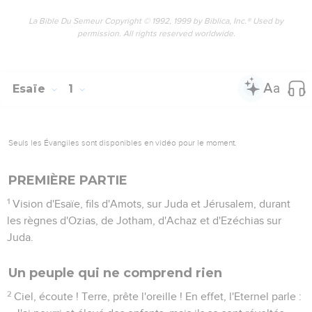
La Bible Du Semeur Copyright © 1992, 1999 by Biblica, Inc.® Used by
permission. All rights reserved worldwide.
Esaïe
1
Seuls les Évangiles sont disponibles en vidéo pour le moment.
PREMIÈRE PARTIE
1
Vision d'Esaïe, fils d'Amots, sur Juda et Jérusalem, durant
les règnes d'Ozias, de Jotham, d'Achaz et d'Ezéchias sur
Juda.
Un peuple qui ne comprend rien
2
Ciel, écoute ! Terre, prête l'oreille ! En effet, l'Eternel parle :