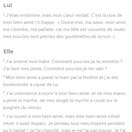
Lui
2
J'étais endormie, mais mon cœur veillait. C'est la voix de
mon bien-aimé ! Il frappe : « Ouvre-moi, ma sœur, mon amie,
ma colombe, ma parfaite, car ma tête est couverte de rosée,
mes boucles sont pleines des gouttelettes de la nuit. »
Elle
3
J'ai enlevé mon habit. Comment pourrais-je le remettre ?
J'ai lavé mes pieds. Comment pourrais-je les salir ?
4
Mon bien-aimé a passé la main par la fenêtre et j’ai été
bouleversée à cause de lui.
5
J’ai commencé à ouvrir à mon bien-aimé, et de mes mains
a perlé la myrrhe, de mes doigts la myrrhe a coulé sur la
poignée du verrou.
6
J'ai ouvert à mon bien-aimé, mais mon bien-aimé s'était
retiré, il avait disparu. Je perdais tous mes moyens pendant
qu’il parlait ! Je l'ai cherché, mais je ne l'ai pas trouvé. Je l'ai