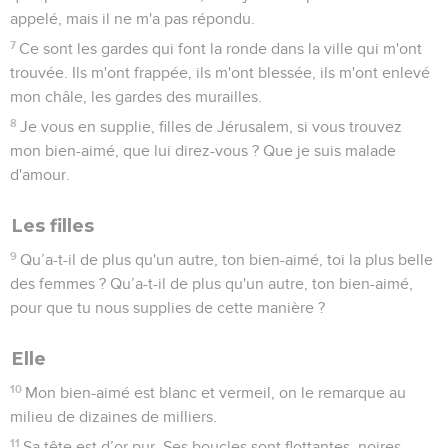
appelé, mais il ne m'a pas répondu.
7
Ce sont les gardes qui font la ronde dans la ville qui m'ont
trouvée. Ils m'ont frappée, ils m'ont blessée, ils m'ont enlevé
mon châle, les gardes des murailles.
8
Je vous en supplie, filles de Jérusalem, si vous trouvez
mon bien-aimé, que lui direz-vous ? Que je suis malade
d'amour.
Les filles
9
Qu’a-t-il de plus qu'un autre, ton bien-aimé, toi la plus belle
des femmes ? Qu’a-t-il de plus qu'un autre, ton bien-aimé,
pour que tu nous supplies de cette manière ?
Elle
10
Mon bien-aimé est blanc et vermeil, on le remarque au
milieu de dizaines de milliers.
11
Sa tête est d’or pur. Ses boucles sont flottantes, noires