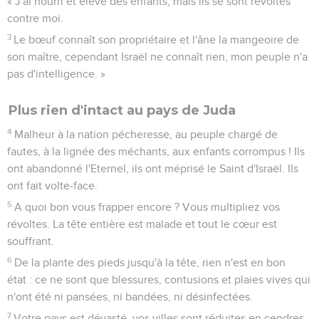
« J'ai nourri et élevé des enfants, mais ils se sont révoltés
contre moi.
3
Le bœuf connaît son propriétaire et l'âne la mangeoire de
son maître, cependant Israël ne connaît rien, mon peuple n'a
pas d'intelligence. »
Plus rien d'intact au pays de Juda
4
Malheur à la nation pécheresse, au peuple chargé de
fautes, à la lignée des méchants, aux enfants corrompus ! Ils
ont abandonné l'Eternel, ils ont méprisé le Saint d'Israël. Ils
ont fait volte-face.
5
A quoi bon vous frapper encore ? Vous multipliez vos
révoltes. La tête entière est malade et tout le cœur est
souffrant.
6
De la plante des pieds jusqu'à la tête, rien n'est en bon
état : ce ne sont que blessures, contusions et plaies vives qui
n'ont été ni pansées, ni bandées, ni désinfectées.
7
Votre pays est dévasté, vos villes sont réduites en cendres,