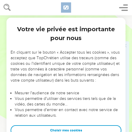
cœur grâce à un seul de tes regards, grâce à un seul des
colliers de ton cou.
10
Comme ton amour est beau, ma sœur, ma chérie ! Ton
Segond 21
amour est bien meilleur que le vin, le parfum de tes huiles
Votre vie privée est importante
Cantique
4
que tous les aromates !
pour nous
11
Tes lèvres distillent le miel, ma chérie. Il y a sous ta langue
du miel et du lait, et l'odeur de tes habits est pareille à celle
En cliquant sur le bouton « Accepter tous les cookies », vous
du Liban.
acceptez que TopChrétien utilise des traceurs (comme des
12
cookies ou l'identifiant unique de votre compte utilisateur) et
Tu es un jardin privé, ma sœur, ma chérie, une fontaine
traite vos données à caractère personnel (comme vos
fermée, une source réservée.
données de navigation et les informations renseignées dans
13
Tes pousses sont un jardin de grenadiers aux fruits les
votre compte utilisateur) dans les buts suivants :
meilleurs. On y trouve réunis du henné et du nard,
Mesurer l'audience de notre service
14
nard et safran, roseau aromatique et cinnamome, toutes
Vous permettre d'utiliser des services tiers tels que de la
sortes d’arbres à encens, myrrhe et aloès, tous les principaux
vidéo, des cartes du monde…
aromates.
Vous permettre d'entrer en contact avec notre service de
relation aux utilisateurs.
15
Tu es la source des jardins, un puits d'eau vive qui coule
du Liban !
Choisir mes cookies