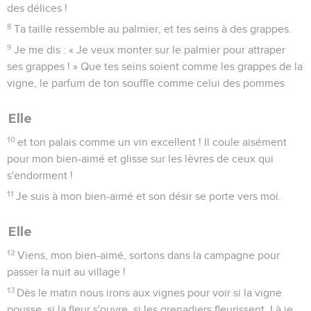
des délices !
8
Ta taille ressemble au palmier, et tes seins à des grappes.
9
Je me dis : « Je veux monter sur le palmier pour attraper
ses grappes ! » Que tes seins soient comme les grappes de la
vigne, le parfum de ton souffle comme celui des pommes
Elle
10
et ton palais comme un vin excellent ! Il coule aisément
pour mon bien-aimé et glisse sur les lèvres de ceux qui
s'endorment !
11
Je suis à mon bien-aimé et son désir se porte vers moi.
Elle
12
Viens, mon bien-aimé, sortons dans la campagne pour
passer la nuit au village !
13
Dès le matin nous irons aux vignes pour voir si la vigne
pousse, si la fleur s'ouvre, si les grenadiers fleurissent. Là je