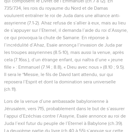
qui composent le Livret de l’Emmanuel (ch.7 à 12). En
735/734, les rois du royaume du Nord et de Damas
voulurent entraîner le roi de Juda dans une alliance anti-
assyrienne (7.1-2). Ahaz refusa de s’allier à eux, mais au lieu
de s’appuyer sur l’Eternel, il demanda l’aide du roi d’Assyrie,
ce qui provoqua la chute de Samarie. En réponse à
l’incrédulité d’Ahaz, Esaïe annonça l’invasion de Juda par
les troupes assyriennes (8.5-10), mais aussi la venue, après
cela (7.16ss.), d’un étrange enfant, qui naîtra d’une « jeune
fille » : Emmanuel (7.14 ; 8.8), « Dieu avec nous » (8.10 ; 9.5).
Il sera le *Messie, le fils de David tant attendu, sur qui
reposera l’Esprit et dont la domination sera universelle
(ch.11).
Lors de la venue d’une ambassade babylonienne à
Jérusalem, vers 715, probablement dans le but de s’assurer
l’appui d’Ezéchias contre l’Assyrie, Esaïe annonce au roi de
Juda l’exil futur du peuple de l’Eternel à Babylone (ch.39).
La deuxième partie du livre (ch.40 à 55) s’appuie sur cette