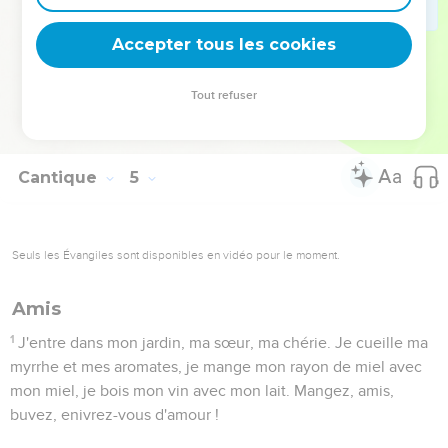
Elle
Accepter tous les cookies
16
Lève-toi, vent du nord ! Viens, vent du sud ! Soufflez sur
mon jardin et que ses aromates se diffusent ! Que mon bien-
Tout refuser
aimé entre dans son jardin afin qu'il mange de ses fruits les
meilleurs !
Cantique
5
Seuls les Évangiles sont disponibles en vidéo pour le moment.
Amis
1
J'entre dans mon jardin, ma sœur, ma chérie. Je cueille ma
myrrhe et mes aromates, je mange mon rayon de miel avec
mon miel, je bois mon vin avec mon lait. Mangez, amis,
buvez, enivrez-vous d'amour !