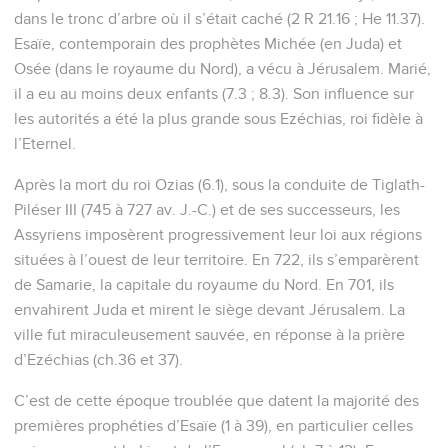
dans le tronc d’arbre où il s’était caché (2 R 21.16 ; He 11.37).
Esaïe, contemporain des prophètes Michée (en Juda) et
Osée (dans le royaume du Nord), a vécu à Jérusalem. Marié,
il a eu au moins deux enfants (7.3 ; 8.3). Son influence sur
les autorités a été la plus grande sous Ezéchias, roi fidèle à
l’Eternel.
Après la mort du roi Ozias (6.1), sous la conduite de Tiglath-
Piléser III (745 à 727 av. J.-C.) et de ses successeurs, les
Assyriens imposèrent progressivement leur loi aux régions
situées à l’ouest de leur territoire. En 722, ils s’emparèrent
de Samarie, la capitale du royaume du Nord. En 701, ils
envahirent Juda et mirent le siège devant Jérusalem. La
ville fut miraculeusement sauvée, en réponse à la prière
d’Ezéchias (ch.36 et 37).
C’est de cette époque troublée que datent la majorité des
premières prophéties d’Esaïe (1 à 39), en particulier celles