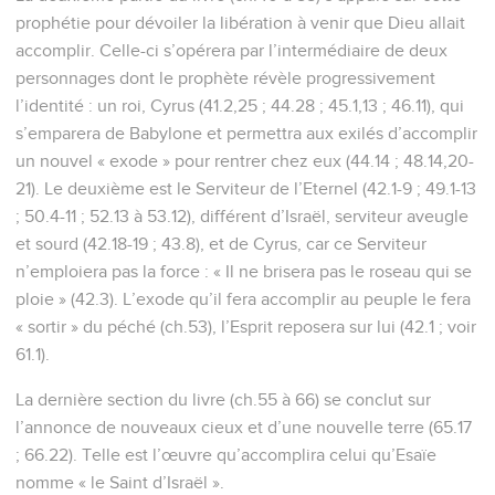
prophétie pour dévoiler la libération à venir que Dieu allait
accomplir. Celle-ci s’opérera par l’intermédiaire de deux
personnages dont le prophète révèle progressivement
l’identité : un roi, Cyrus (41.2,25 ; 44.28 ; 45.1,13 ; 46.11), qui
s’emparera de Babylone et permettra aux exilés d’accomplir
un nouvel « exode » pour rentrer chez eux (44.14 ; 48.14,20-
21). Le deuxième est le Serviteur de l’Eternel (42.1-9 ; 49.1-13
; 50.4-11 ; 52.13 à 53.12), différent d’Israël, serviteur aveugle
et sourd (42.18-19 ; 43.8), et de Cyrus, car ce Serviteur
n’emploiera pas la force : « Il ne brisera pas le roseau qui se
ploie » (42.3). L’exode qu’il fera accomplir au peuple le fera
« sortir » du péché (ch.53), l’Esprit reposera sur lui (42.1 ; voir
61.1).
La dernière section du livre (ch.55 à 66) se conclut sur
l’annonce de nouveaux cieux et d’une nouvelle terre (65.17
; 66.22). Telle est l’œuvre qu’accomplira celui qu’Esaïe
nomme « le Saint d’Israël ».