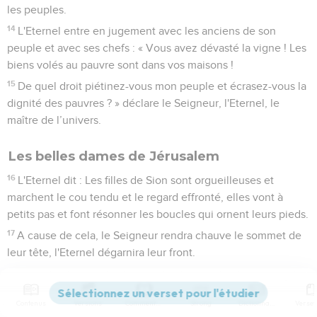
les peuples.
14
L'Eternel entre en jugement avec les anciens de son
peuple et avec ses chefs : « Vous avez dévasté la vigne ! Les
biens volés au pauvre sont dans vos maisons !
15
De quel droit piétinez-vous mon peuple et écrasez-vous la
dignité des pauvres ? » déclare le Seigneur, l'Eternel, le
maître de l’univers.
Les belles dames de Jérusalem
16
L'Eternel dit : Les filles de Sion sont orgueilleuses et
marchent le cou tendu et le regard effronté, elles vont à
petits pas et font résonner les boucles qui ornent leurs pieds.
17
A cause de cela, le Seigneur rendra chauve le sommet de
leur tête, l'Eternel dégarnira leur front.
18
Ce jour-là, le Seigneur enlèvera les boucles qui servent
d'ornement à leurs pieds, ainsi que les filets et les croissants,
Contenus
Versions
Commentaires
Strong
Dictionnaire
19
les boucles d'oreilles, les bracelets et les voiles,