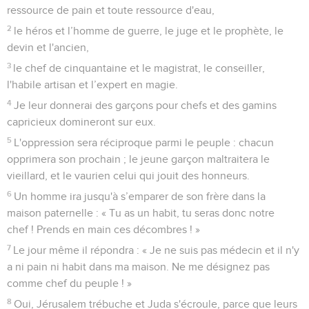
ressource de pain et toute ressource d'eau,
2
le héros et l’homme de guerre, le juge et le prophète, le
devin et l'ancien,
3
le chef de cinquantaine et le magistrat, le conseiller,
l'habile artisan et l’expert en magie.
4
Je leur donnerai des garçons pour chefs et des gamins
capricieux domineront sur eux.
5
L'oppression sera réciproque parmi le peuple : chacun
opprimera son prochain ; le jeune garçon maltraitera le
vieillard, et le vaurien celui qui jouit des honneurs.
6
Un homme ira jusqu'à s’emparer de son frère dans la
maison paternelle : « Tu as un habit, tu seras donc notre
chef ! Prends en main ces décombres ! »
7
Le jour même il répondra : « Je ne suis pas médecin et il n'y
a ni pain ni habit dans ma maison. Ne me désignez pas
comme chef du peuple ! »
8
Oui, Jérusalem trébuche et Juda s'écroule, parce que leurs