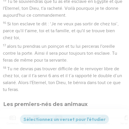
15
Tu te souviendras que tu as été esclave en Egypte et que
l'Eternel, ton Dieu, t'a racheté. Voilà pourquoi je te donne
aujourd'hui ce commandement.
16
Si ton esclave te dit : ‘Je ne veux pas sortir de chez toi’,
parce qu'il t'aime, toi et ta famille, et qu'il se trouve bien
chez toi,
17
alors tu prendras un poinçon et tu lui perceras l'oreille
contre la porte. Ainsi il sera pour toujours ton esclave. Tu
feras de même pour ta servante.
18
Tu ne devras pas trouver difficile de le renvoyer libre de
chez toi, car il t'a servi 6 ans et il t’a rapporté le double d’un
salarié. Alors l'Eternel, ton Dieu, te bénira dans tout ce que
tu feras.
Les premiers-nés des animaux
19
» Tu consacreras à l'Eternel, ton Dieu, tout premier-né
mâle qui naîtra dans ton gros et dans ton petit bétail. Tu ne
Contenus
Versions
Commentaires
Strong
Dictionnaire
travailleras pas avec le premier-né de ton bœuf et tu ne