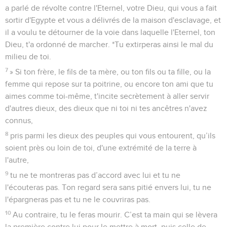
a parlé de révolte contre l'Eternel, votre Dieu, qui vous a fait
sortir d'Egypte et vous a délivrés de la maison d'esclavage, et
il a voulu te détourner de la voie dans laquelle l'Eternel, ton
Dieu, t'a ordonné de marcher. *Tu extirperas ainsi le mal du
milieu de toi.
7
» Si ton frère, le fils de ta mère, ou ton fils ou ta fille, ou la
femme qui repose sur ta poitrine, ou encore ton ami que tu
aimes comme toi-même, t'incite secrètement à aller servir
d'autres dieux, des dieux que ni toi ni tes ancêtres n'avez
connus,
8
pris parmi les dieux des peuples qui vous entourent, qu’ils
soient près ou loin de toi, d'une extrémité de la terre à
l'autre,
9
tu ne te montreras pas d’accord avec lui et tu ne
l'écouteras pas. Ton regard sera sans pitié envers lui, tu ne
l'épargneras pas et tu ne le couvriras pas.
10
Au contraire, tu le feras mourir. C’est ta main qui se lèvera
la première contre lui pour le mettre à mort, puis celle de