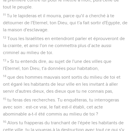
tout le peuple.
11
Tu le lapideras et il mourra, parce qu'il a cherché à te
détourner de l'Eternel, ton Dieu, qui t'a fait sortir d'Egypte, de
la maison d'esclavage.
12
Tous les Israélites en entendront parler et éprouveront de
la crainte, et ainsi l'on ne commettra plus d’acte aussi
criminel au milieu de toi.
13
» Si tu entends dire, au sujet de l'une des villes que
l'Eternel, ton Dieu, t'a données pour habitation,
14
que des hommes mauvais sont sortis du milieu de toi et
ont égaré les habitants de leur ville en les invitant à aller
servir d'autres dieux, des dieux que tu ne connais pas,
15
tu feras des recherches. Tu enquêteras, tu interrogeras
avec soin : est-ce vrai, le fait est-il établi, cet acte
abominable a-t-il été commis au milieu de toi ?
16
Alors tu frapperas du tranchant de l'épée les habitants de
cette ville, tu la voueras à la destruction avec tout ce qui s'y