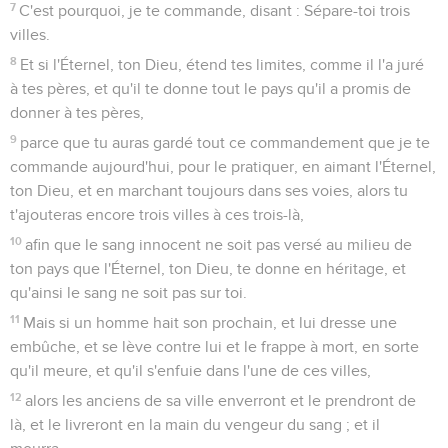
7
C'est pourquoi, je te commande, disant : Sépare-toi trois
villes.
8
Et si l'Éternel, ton Dieu, étend tes limites, comme il l'a juré
à tes pères, et qu'il te donne tout le pays qu'il a promis de
donner à tes pères,
9
parce que tu auras gardé tout ce commandement que je te
commande aujourd'hui, pour le pratiquer, en aimant l'Éternel,
ton Dieu, et en marchant toujours dans ses voies, alors tu
t'ajouteras encore trois villes à ces trois-là,
10
afin que le sang innocent ne soit pas versé au milieu de
ton pays que l'Éternel, ton Dieu, te donne en héritage, et
qu'ainsi le sang ne soit pas sur toi.
11
Mais si un homme hait son prochain, et lui dresse une
embûche, et se lève contre lui et le frappe à mort, en sorte
qu'il meure, et qu'il s'enfuie dans l'une de ces villes,
12
alors les anciens de sa ville enverront et le prendront de
là, et le livreront en la main du vengeur du sang ; et il