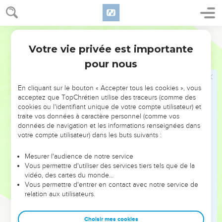
Dieu, ne t'a pas permis d'agir ainsi.
15
L'Éternel, ton Dieu, te suscitera un prophète comme moi,
du milieu de toi, d'entre tes frères ;
Darby
16
vous l'écouterez, selon tout ce que tu demandas à
Votre vie privée est importante
Deutéronome
18
l'Éternel, ton Dieu, à Horeb, le jour de la congrégation,
pour nous
disant : Que je n'entende plus la voix de l'Éternel, mon Dieu,
et que je ne voie plus ce grand feu, afin que je ne meure
En cliquant sur le bouton « Accepter tous les cookies », vous
pas.
acceptez que TopChrétien utilise des traceurs (comme des
17
cookies ou l'identifiant unique de votre compte utilisateur) et
Et l'Éternel me dit : Ils ont bien dit ce qu'ils ont dit.
traite vos données à caractère personnel (comme vos
18
Je leur susciterai un prophète comme toi, du milieu de
données de navigation et les informations renseignées dans
leurs frères, et je mettrai mes paroles dans sa bouche, et il
votre compte utilisateur) dans les buts suivants :
leur dira tout ce que je lui commanderai.
Mesurer l'audience de notre service
19
Et il arrivera que l'homme qui n'écoutera pas mes paroles,
Vous permettre d'utiliser des services tiers tels que de la
qu'il dira en mon nom, moi, je le lui redemanderai.
vidéo, des cartes du monde…
Vous permettre d'entrer en contact avec notre service de
20
Seulement, le prophète qui prétendra dire en mon nom
relation aux utilisateurs.
une parole que je ne lui aurai pas commandé de dire, ou qui
parlera au nom d'autres dieux, ce prophète-là mourra.
Choisir mes cookies