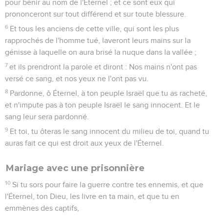
pour bénir au nom de l'Éternel ; et ce sont eux qui
prononceront sur tout différend et sur toute blessure.
6
Et tous les anciens de cette ville, qui sont les plus
rapprochés de l'homme tué, laveront leurs mains sur la
génisse à laquelle on aura brisé la nuque dans la vallée ;
7
et ils prendront la parole et diront : Nos mains n'ont pas
versé ce sang, et nos yeux ne l'ont pas vu.
8
Pardonne, ô Éternel, à ton peuple Israël que tu as racheté,
et n'impute pas à ton peuple Israël le sang innocent. Et le
sang leur sera pardonné.
9
Et toi, tu ôteras le sang innocent du milieu de toi, quand tu
auras fait ce qui est droit aux yeux de l'Éternel.
Mariage avec une prisonnière
10
Si tu sors pour faire la guerre contre tes ennemis, et que
l'Éternel, ton Dieu, les livre en ta main, et que tu en
emmènes des captifs,