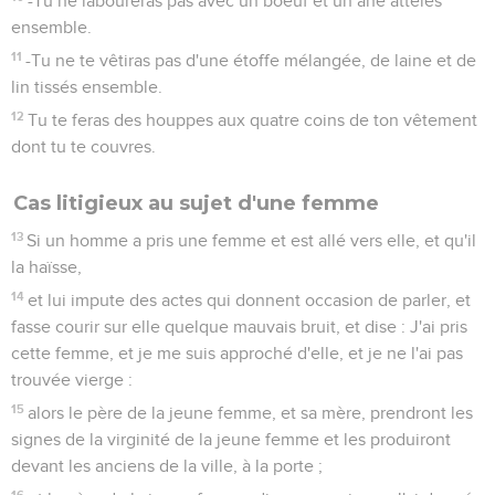
-Tu ne laboureras pas avec un boeuf et un âne attelés
ensemble.
11
-Tu ne te vêtiras pas d'une étoffe mélangée, de laine et de
lin tissés ensemble.
12
Tu te feras des houppes aux quatre coins de ton vêtement
dont tu te couvres.
Cas litigieux au sujet d'une femme
13
Si un homme a pris une femme et est allé vers elle, et qu'il
la haïsse,
14
et lui impute des actes qui donnent occasion de parler, et
fasse courir sur elle quelque mauvais bruit, et dise : J'ai pris
cette femme, et je me suis approché d'elle, et je ne l'ai pas
trouvée vierge :
15
alors le père de la jeune femme, et sa mère, prendront les
signes de la virginité de la jeune femme et les produiront
devant les anciens de la ville, à la porte ;
16