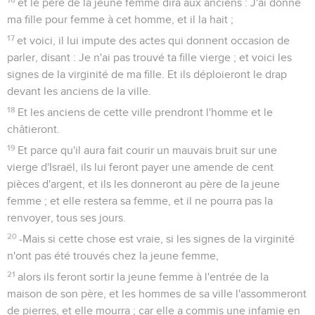
et le père de la jeune femme dira aux anciens : J'ai donné
ma fille pour femme à cet homme, et il la hait ;
17
et voici, il lui impute des actes qui donnent occasion de
parler, disant : Je n'ai pas trouvé ta fille vierge ; et voici les
signes de la virginité de ma fille. Et ils déploieront le drap
devant les anciens de la ville.
18
Et les anciens de cette ville prendront l'homme et le
châtieront.
19
Et parce qu'il aura fait courir un mauvais bruit sur une
vierge d'Israël, ils lui feront payer une amende de cent
pièces d'argent, et ils les donneront au père de la jeune
femme ; et elle restera sa femme, et il ne pourra pas la
renvoyer, tous ses jours.
20
-Mais si cette chose est vraie, si les signes de la virginité
n'ont pas été trouvés chez la jeune femme,
21
alors ils feront sortir la jeune femme à l'entrée de la
maison de son père, et les hommes de sa ville l'assommeront
de pierres, et elle mourra ; car elle a commis une infamie en