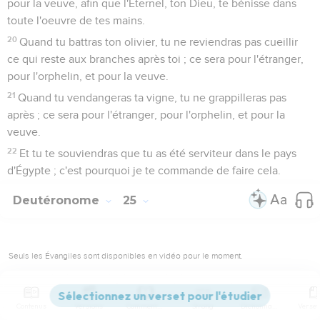
pour la veuve, afin que l'Éternel, ton Dieu, te bénisse dans
toute l'oeuvre de tes mains.
20
Quand tu battras ton olivier, tu ne reviendras pas cueillir
ce qui reste aux branches après toi ; ce sera pour l'étranger,
pour l'orphelin, et pour la veuve.
21
Quand tu vendangeras ta vigne, tu ne grappilleras pas
après ; ce sera pour l'étranger, pour l'orphelin, et pour la
veuve.
22
Et tu te souviendras que tu as été serviteur dans le pays
d'Égypte ; c'est pourquoi je te commande de faire cela.
Deutéronome
25
Seuls les Évangiles sont disponibles en vidéo pour le moment.
La manière de rendre la justice
Contenus
Versions
Commentaires
Strong
Dictionnaire
1
Quand il y aura une contestation entre des hommes, et