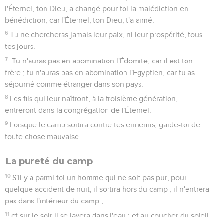
l'Éternel, ton Dieu, a changé pour toi la malédiction en
bénédiction, car l'Éternel, ton Dieu, t'a aimé.
6
Tu ne chercheras jamais leur paix, ni leur prospérité, tous
tes jours.
7
-Tu n'auras pas en abomination l'Édomite, car il est ton
frère ; tu n'auras pas en abomination l'Egyptien, car tu as
séjourné comme étranger dans son pays.
8
Les fils qui leur naîtront, à la troisième génération,
entreront dans la congrégation de l'Éternel.
9
Lorsque le camp sortira contre tes ennemis, garde-toi de
toute chose mauvaise.
La pureté du camp
10
S'il y a parmi toi un homme qui ne soit pas pur, pour
quelque accident de nuit, il sortira hors du camp ; il n'entrera
pas dans l'intérieur du camp ;
11
et sur le soir il se lavera dans l'eau ; et au coucher du soleil