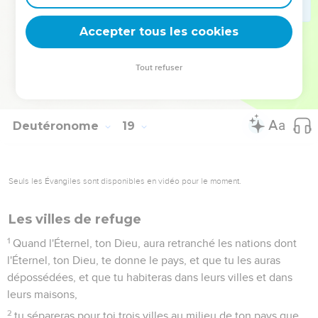
21
Et si tu dis dans ton coeur : Comment connaîtrons-nous la
parole que l'Éternel n'a pas dite ?
Accepter tous les cookies
22
Quand le prophète parlera au nom de l'Éternel, et que la
chose n'aura pas lieu et n'arrivera pas, c'est cette parole-là
Tout refuser
que l'Éternel n'a pas dite ; le prophète l'a dite
présomptueusement : tu n'auras pas peur de lui.
Deutéronome
19
Seuls les Évangiles sont disponibles en vidéo pour le moment.
Les villes de refuge
1
Quand l'Éternel, ton Dieu, aura retranché les nations dont
l'Éternel, ton Dieu, te donne le pays, et que tu les auras
dépossédées, et que tu habiteras dans leurs villes et dans
leurs maisons,
2
tu sépareras pour toi trois villes au milieu de ton pays que