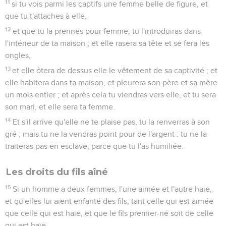
11
si tu vois parmi les captifs une femme belle de figure, et
que tu t'attaches à elle,
12
et que tu la prennes pour femme, tu l'introduiras dans
l'intérieur de ta maison ; et elle rasera sa tête et se fera les
ongles,
13
et elle ôtera de dessus elle le vêtement de sa captivité ; et
elle habitera dans ta maison, et pleurera son père et sa mère
un mois entier ; et après cela tu viendras vers elle, et tu sera
son mari, et elle sera ta femme.
14
Et s'il arrive qu'elle ne te plaise pas, tu la renverras à son
gré ; mais tu ne la vendras point pour de l'argent : tu ne la
traiteras pas en esclave, parce que tu l'as humiliée.
Les droits du fils aîné
15
Si un homme a deux femmes, l'une aimée et l'autre haïe,
et qu'elles lui aient enfanté des fils, tant celle qui est aimée
que celle qui est haïe, et que le fils premier-né soit de celle
qui est haïe,