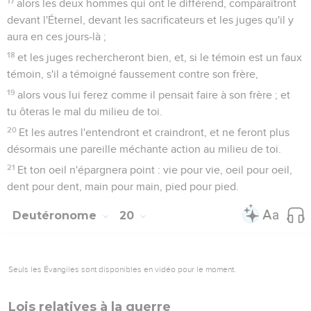
17
alors les deux hommes qui ont le différend, comparaîtront
devant l'Éternel, devant les sacrificateurs et les juges qu'il y
aura en ces jours-là ;
18
et les juges rechercheront bien, et, si le témoin est un faux
témoin, s'il a témoigné faussement contre son frère,
19
alors vous lui ferez comme il pensait faire à son frère ; et
tu ôteras le mal du milieu de toi.
20
Et les autres l'entendront et craindront, et ne feront plus
désormais une pareille méchante action au milieu de toi.
21
Et ton oeil n'épargnera point : vie pour vie, oeil pour oeil,
dent pour dent, main pour main, pied pour pied.
Deutéronome
20
Seuls les Évangiles sont disponibles en vidéo pour le moment.
Lois relatives à la guerre