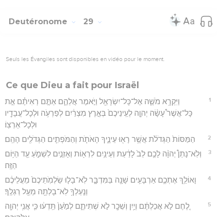
Deutéronome
29
Seuls les Évangiles sont disponibles en vidéo pour le moment.
Ce que Dieu a fait pour Israël
1
וַיִּקְרָ֥א מֹשֶׁ֛ה אֶל־כָּל־יִשְׂרָאֵ֖ל וַיֹּ֣אמֶר אֲלֵהֶ֑ם אַתֶּ֣ם רְאִיתֶ֗ם אֵ֣ת
כָּל־אֲשֶׁר֩ עָשָׂ֨ה יְהוָ֤ה לְעֵֽינֵיכֶם֙ בְּאֶ֣רֶץ מִצְרַ֔יִם לְפַרְעֹ֥ה וּלְכָל־עֲבָדָ֖יו
וּלְכָל־אַרְצֽוֹ׃
2
הַמַּסּוֹת֙ הַגְּדֹלֹ֔ת אֲשֶׁ֥ר רָא֖וּ עֵינֶ֑יךָ הָאֹתֹ֧ת וְהַמֹּפְתִ֛ים הַגְּדֹלִ֖ים הָהֵֽם׃
3
וְלֹֽא־נָתַן֩ יְהוָ֨ה לָכֶ֥ם לֵב֙ לָדַ֔עַת וְעֵינַ֥יִם לִרְא֖וֹת וְאָזְנַ֣יִם לִשְׁמֹ֑עַ עַ֖ד הַיּ֥וֹם
הַזֶּֽה׃
4
וָאוֹלֵ֥ךְ אֶתְכֶ֛ם אַרְבָּעִ֥ים שָׁנָ֖ה בַּמִּדְבָּ֑ר לֹֽא־בָל֤וּ שַׂלְמֹֽתֵיכֶם֙ מֵעֲלֵיכֶ֔ם
וְנַֽעַלְךָ֥ לֹֽא־בָלְתָ֖ה מֵעַ֥ל רַגְלֶֽךָ׃
5
לֶ֚חֶם לֹ֣א אֲכַלְתֶּ֔ם וְיַ֥יִן וְשֵׁכָ֖ר לֹ֣א שְׁתִיתֶ֑ם לְמַ֙עַן֙ תֵּֽדְע֔וּ כִּ֛י אֲנִ֥י יְהוָ֖ה