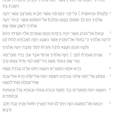
וְיָשַׁ֥בְתָּ בָּֽהּ׃
2
וְלָקַחְתָּ֞ מֵרֵאשִׁ֣ית ׀ כָּל־פְּרִ֣י הָאֲדָמָ֗ה אֲשֶׁ֨ר תָּבִ֧יא מֵֽאַרְצְךָ֛ אֲשֶׁ֨ר יְהוָ֧ה
אֱלֹהֶ֛יךָ נֹתֵ֥ן לָ֖ךְ וְשַׂמְתָּ֣ בַטֶּ֑נֶא וְהָֽלַכְתָּ֙ אֶל־הַמָּק֔וֹם אֲשֶׁ֤ר יִבְחַר֙ יְהוָ֣ה
אֱלֹהֶ֔יךָ לְשַׁכֵּ֥ן שְׁמ֖וֹ שָֽׁם׃
3
וּבָאתָ֙ אֶל־הַכֹּהֵ֔ן אֲשֶׁ֥ר יִהְיֶ֖ה בַּיָּמִ֣ים הָהֵ֑ם וְאָמַרְתָּ֣ אֵלָ֗יו הִגַּ֤דְתִּי הַיּוֹם֙
לַיהוָ֣ה אֱלֹהֶ֔יךָ כִּי־בָ֙אתִי֙ אֶל־הָאָ֔רֶץ אֲשֶׁ֨ר נִשְׁבַּ֧ע יְהוָ֛ה לַאֲבֹתֵ֖ינוּ לָ֥תֶת לָֽנוּ׃
4
וְלָקַ֧ח הַכֹּהֵ֛ן הַטֶּ֖נֶא מִיָּדֶ֑ךָ וְהִ֨נִּיח֔וֹ לִפְנֵ֕י מִזְבַּ֖ח יְהוָ֥ה אֱלֹהֶֽיךָ׃
5
וְעָנִ֨יתָ וְאָמַרְתָּ֜ לִפְנֵ֣י ׀ יְהוָ֣ה אֱלֹהֶ֗יךָ אֲרַמִּי֙ אֹבֵ֣ד אָבִ֔י וַיֵּ֣רֶד מִצְרַ֔יְמָה
וַיָּ֥גָר שָׁ֖ם בִּמְתֵ֣י מְעָ֑ט וַֽיְהִי־שָׁ֕ם לְג֥וֹי גָּד֖וֹל עָצ֥וּם וָרָֽב׃
6
וַיָּרֵ֧עוּ אֹתָ֛נוּ הַמִּצְרִ֖ים וַיְעַנּ֑וּנוּ וַיִּתְּנ֥וּ עָלֵ֖ינוּ עֲבֹדָ֥ה קָשָֽׁה׃
7
וַנִּצְעַ֕ק אֶל־יְהוָ֖ה אֱלֹהֵ֣י אֲבֹתֵ֑ינוּ וַיִּשְׁמַ֤ע יְהוָה֙ אֶת־קֹלֵ֔נוּ וַיַּ֧רְא אֶת־עָנְיֵ֛נוּ
וְאֶת־עֲמָלֵ֖נוּ וְאֶת־לַחֲצֵֽנוּ׃
8
וַיּוֹצִאֵ֤נוּ יְהוָה֙ מִמִּצְרַ֔יִם בְּיָ֤ד חֲזָקָה֙ וּבִזְרֹ֣עַ נְטוּיָ֔ה וּבְמֹרָ֖א גָּדֹ֑ל וּבְאֹת֖וֹת
וּבְמֹפְתִֽים׃
9
וַיְבִאֵ֖נוּ אֶל־הַמָּק֣וֹם הַזֶּ֑ה וַיִּתֶּן־לָ֙נוּ֙ אֶת־הָאָ֣רֶץ הַזֹּ֔את אֶ֛רֶץ זָבַ֥ת חָלָ֖ב
וּדְבָֽשׁ׃