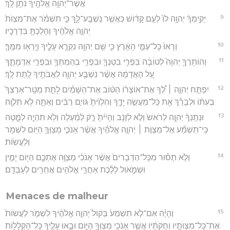
אֲשֶׁר־יְהוָ֥ה אֱלֹהֶ֖יךָ נֹתֵ֥ן לָֽךְ׃
9
יְקִֽימְךָ֨ יְהוָ֥ה לוֹ֙ לְעַ֣ם קָד֔וֹשׁ כַּאֲשֶׁ֖ר נִֽשְׁבַּֽע־לָ֑ךְ כִּ֣י תִשְׁמֹ֗ר אֶת־מִצְוֺת֙
יְהוָ֣ה אֱלֹהֶ֔יךָ וְהָלַכְתָּ֖ בִּדְרָכָֽיו׃
10
וְרָאוּ֙ כָּל־עַמֵּ֣י הָאָ֔רֶץ כִּ֛י שֵׁ֥ם יְהוָ֖ה נִקְרָ֣א עָלֶ֑יךָ וְיָֽרְא֖וּ מִמֶּֽךָּ׃
11
וְהוֹתִֽרְךָ֤ יְהוָה֙ לְטוֹבָ֔ה בִּפְרִ֧י בִטְנְךָ֛ וּבִפְרִ֥י בְהַמְתְּךָ֖ וּבִפְרִ֣י אַדְמָתֶ֑ךָ
עַ֚ל הָאֲדָמָ֔ה אֲשֶׁ֨ר נִשְׁבַּ֧ע יְהוָ֛ה לַאֲבֹתֶ֖יךָ לָ֥תֶת לָֽךְ׃
12
יִפְתַּ֣ח יְהוָ֣ה ׀ לְ֠ךָ אֶת־אוֹצָר֨וֹ הַטּ֜וֹב אֶת־הַשָּׁמַ֗יִם לָתֵ֤ת מְטַֽר־אַרְצְךָ֙
בְּעִתּ֔וֹ וּלְבָרֵ֕ךְ אֵ֖ת כָּל־מַעֲשֵׂ֣ה יָדֶ֑ךָ וְהִלְוִ֙יתָ֙ גּוֹיִ֣ם רַבִּ֔ים וְאַתָּ֖ה לֹ֥א תִלְוֶֽה׃
13
וּנְתָֽנְךָ֨ יְהוָ֤ה לְרֹאשׁ֙ וְלֹ֣א לְזָנָ֔ב וְהָיִ֙יתָ֙ רַ֣ק לְמַ֔עְלָה וְלֹ֥א תִהְיֶ֖ה לְמָ֑טָּה
כִּֽי־תִשְׁמַ֞ע אֶל־מִצְוֺ֣ת ׀ יְהוָ֣ה אֱלֹהֶ֗יךָ אֲשֶׁ֨ר אָנֹכִ֧י מְצַוְּךָ֛ הַיּ֖וֹם לִשְׁמֹ֥ר
וְלַעֲשֽׂוֹת׃
14
וְלֹ֣א תָס֗וּר מִכָּל־הַדְּבָרִים֙ אֲשֶׁ֨ר אָנֹכִ֜י מְצַוֶּ֥ה אֶתְכֶ֛ם הַיּ֖וֹם יָמִ֣ין
וּשְׂמֹ֑אול לָלֶ֗כֶת אַחֲרֵ֛י אֱלֹהִ֥ים אֲחֵרִ֖ים לְעָבְדָֽם׃
Menaces de malheur
15
וְהָיָ֗ה אִם־לֹ֤א תִשְׁמַע֙ בְּקוֹל֙ יְהוָ֣ה אֱלֹהֶ֔יךָ לִשְׁמֹ֤ר לַעֲשׂוֹת֙
אֶת־כָּל־מִצְוֺתָ֣יו וְחֻקֹּתָ֔יו אֲשֶׁ֛ר אָנֹכִ֥י מְצַוְּךָ֖ הַיּ֑וֹם וּבָ֧אוּ עָלֶ֛יךָ כָּל־הַקְּלָל֥וֹת