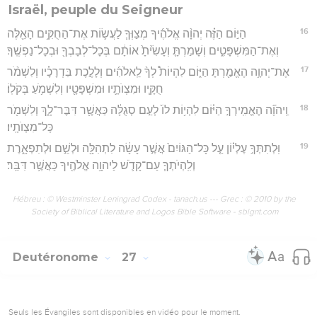
Israël, peuple du Seigneur
16
הַיּ֣וֹם הַזֶּ֗ה יְהוָ֨ה אֱלֹהֶ֜יךָ מְצַוְּךָ֧ לַעֲשׂ֛וֹת אֶת־הַחֻקִּ֥ים הָאֵ֖לֶּה
וְאֶת־הַמִּשְׁפָּטִ֑ים וְשָׁמַרְתָּ֤ וְעָשִׂ֙יתָ֙ אוֹתָ֔ם בְּכָל־לְבָבְךָ֖ וּבְכָל־נַפְשֶֽׁךָ׃
17
אֶת־יְהוָ֥ה הֶאֱמַ֖רְתָּ הַיּ֑וֹם לִהְיוֹת֩ לְךָ֨ לֵֽאלֹהִ֜ים וְלָלֶ֣כֶת בִּדְרָכָ֗יו וְלִשְׁמֹ֨ר
חֻקָּ֧יו וּמִצְוֺתָ֛יו וּמִשְׁפָּטָ֖יו וְלִשְׁמֹ֥עַ בְּקֹלֽוֹ׃
18
וַֽיהוָ֞ה הֶאֱמִֽירְךָ֣ הַיּ֗וֹם לִהְי֥וֹת לוֹ֙ לְעַ֣ם סְגֻלָּ֔ה כַּאֲשֶׁ֖ר דִּבֶּר־לָ֑ךְ וְלִשְׁמֹ֖ר
כָּל־מִצְוֺתָֽיו׃
19
וּֽלְתִתְּךָ֣ עֶלְי֗וֹן עַ֤ל כָּל־הַגּוֹיִם֙ אֲשֶׁ֣ר עָשָׂ֔ה לִתְהִלָּ֖ה וּלְשֵׁ֣ם וּלְתִפְאָ֑רֶת
וְלִֽהְיֹתְךָ֧ עַם־קָדֹ֛שׁ לַיהוָ֥ה אֱלֹהֶ֖יךָ כַּאֲשֶׁ֥ר דִּבֵּֽר׃
Hébreu : © Westminster Leningrad Codex - tanach.us --- Grec : © 2010 by the
Society of Biblical Literature and Logos Bible Software - sblgnt.com
Deutéronome
27
Seuls les Évangiles sont disponibles en vidéo pour le moment.