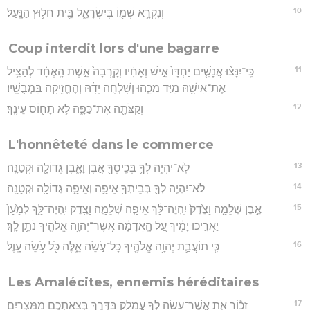
10
וְנִקְרָ֥א שְׁמ֖וֹ בְּיִשְׂרָאֵ֑ל בֵּ֖ית חֲל֥וּץ הַנָּֽעַל׃
Coup interdit lors d'une bagarre
11
כִּֽי־יִנָּצ֨וּ אֲנָשִׁ֤ים יַחְדָּו֙ אִ֣ישׁ וְאָחִ֔יו וְקָֽרְבָה֙ אֵ֣שֶׁת הָֽאֶחָ֔ד לְהַצִּ֥יל
אֶת־אִישָׁ֖הּ מִיַּ֣ד מַכֵּ֑הוּ וְשָׁלְחָ֣ה יָדָ֔הּ וְהֶחֱזִ֖יקָה בִּמְבֻשָֽׁיו׃
12
וְקַצֹּתָ֖ה אֶת־כַּפָּ֑הּ לֹ֥א תָח֖וֹס עֵינֶֽךָ׃
L'honnêteté dans le commerce
13
לֹֽא־יִהְיֶ֥ה לְךָ֛ בְּכִֽיסְךָ֖ אֶ֣בֶן וָאָ֑בֶן גְּדוֹלָ֖ה וּקְטַנָּֽה׃
14
לֹא־יִהְיֶ֥ה לְךָ֛ בְּבֵיתְךָ֖ אֵיפָ֣ה וְאֵיפָ֑ה גְּדוֹלָ֖ה וּקְטַנָּֽה׃
15
אֶ֣בֶן שְׁלֵמָ֤ה וָצֶ֙דֶק֙ יִֽהְיֶה־לָּ֔ךְ אֵיפָ֧ה שְׁלֵמָ֛ה וָצֶ֖דֶק יִֽהְיֶה־לָּ֑ךְ לְמַ֙עַן֙
יַאֲרִ֣יכוּ יָמֶ֔יךָ עַ֚ל הָֽאֲדָמָ֔ה אֲשֶׁר־יְהוָ֥ה אֱלֹהֶ֖יךָ נֹתֵ֥ן לָֽךְ׃
16
כִּ֧י תוֹעֲבַ֛ת יְהוָ֥ה אֱלֹהֶ֖יךָ כָּל־עֹ֣שֵׂה אֵ֑לֶּה כֹּ֖ל עֹ֥שֵׂה עָֽוֶל׃
Les Amalécites, ennemis héréditaires
17
זָכ֕וֹר אֵ֛ת אֲשֶׁר־עָשָׂ֥ה לְךָ֖ עֲמָלֵ֑ק בַּדֶּ֖רֶךְ בְּצֵאתְכֶ֥ם מִמִּצְרָֽיִם׃