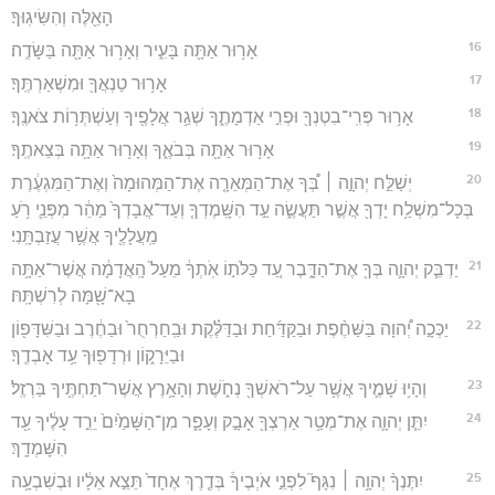
הָאֵ֖לֶּה וְהִשִּׂיגֽוּךָ׃
16
אָר֥וּר אַתָּ֖ה בָּעִ֑יר וְאָר֥וּר אַתָּ֖ה בַּשָּׂדֶֽה׃
17
אָר֥וּר טַנְאֲךָ֖ וּמִשְׁאַרְתֶּֽךָ׃
18
אָר֥וּר פְּרִֽי־בִטְנְךָ֖ וּפְרִ֣י אַדְמָתֶ֑ךָ שְׁגַ֥ר אֲלָפֶ֖יךָ וְעַשְׁתְּר֥וֹת צֹאנֶֽךָ׃
19
אָר֥וּר אַתָּ֖ה בְּבֹאֶ֑ךָ וְאָר֥וּר אַתָּ֖ה בְּצֵאתֶֽךָ׃
20
יְשַׁלַּ֣ח יְהוָ֣ה ׀ בְּ֠ךָ אֶת־הַמְּאֵרָ֤ה אֶת־הַמְּהוּמָה֙ וְאֶת־הַמִּגְעֶ֔רֶת
בְּכָל־מִשְׁלַ֥ח יָדְךָ֖ אֲשֶׁ֣ר תַּעֲשֶׂ֑ה עַ֣ד הִשָּֽׁמֶדְךָ֤ וְעַד־אֲבָדְךָ֙ מַהֵ֔ר מִפְּנֵ֛י רֹ֥עַ
מַֽעֲלָלֶ֖יךָ אֲשֶׁ֥ר עֲזַבְתָּֽנִי׃
21
יַדְבֵּ֧ק יְהוָ֛ה בְּךָ֖ אֶת־הַדָּ֑בֶר עַ֚ד כַּלֹּת֣וֹ אֹֽתְךָ֔ מֵעַל֙ הָֽאֲדָמָ֔ה אֲשֶׁר־אַתָּ֥ה
בָא־שָׁ֖מָּה לְרִשְׁתָּֽהּ׃
22
יַכְּכָ֣ה יְ֠הוָה בַּשַּׁחֶ֨פֶת וּבַקַּדַּ֜חַת וּבַדַּלֶּ֗קֶת וּבַֽחַרְחֻר֙ וּבַחֶ֔רֶב וּבַשִּׁדָּפ֖וֹן
וּבַיֵּרָק֑וֹן וּרְדָפ֖וּךָ עַ֥ד אָבְדֶֽךָ׃
23
וְהָי֥וּ שָׁמֶ֛יךָ אֲשֶׁ֥ר עַל־רֹאשְׁךָ֖ נְחֹ֑שֶׁת וְהָאָ֥רֶץ אֲשֶׁר־תַּחְתֶּ֖יךָ בַּרְזֶֽל׃
24
יִתֵּ֧ן יְהוָ֛ה אֶת־מְטַ֥ר אַרְצְךָ֖ אָבָ֣ק וְעָפָ֑ר מִן־הַשָּׁמַ֙יִם֙ יֵרֵ֣ד עָלֶ֔יךָ עַ֖ד
הִשָּׁמְדָֽךְ׃
25
יִתֶּנְךָ֨ יְהוָ֥ה ׀ נִגָּף֮ לִפְנֵ֣י אֹיְבֶיךָ֒ בְּדֶ֤רֶךְ אֶחָד֙ תֵּצֵ֣א אֵלָ֔יו וּבְשִׁבְעָ֥ה