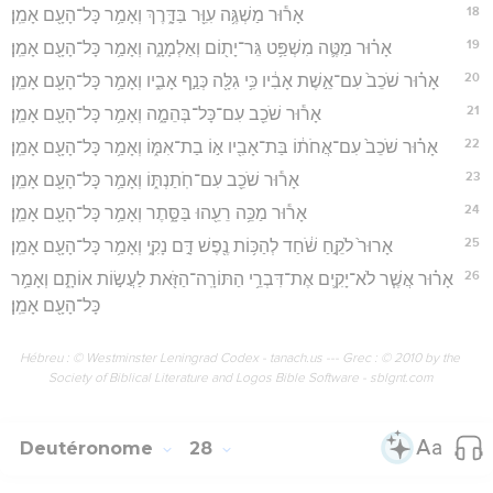
18
אָר֕וּר מַשְׁגֶּ֥ה עִוֵּ֖ר בַּדָּ֑רֶךְ וְאָמַ֥ר כָּל־הָעָ֖ם אָמֵֽן׃
19
אָר֗וּר מַטֶּ֛ה מִשְׁפַּ֥ט גֵּר־יָת֖וֹם וְאַלְמָנָ֑ה וְאָמַ֥ר כָּל־הָעָ֖ם אָמֵֽן׃
20
אָר֗וּר שֹׁכֵב֙ עִם־אֵ֣שֶׁת אָבִ֔יו כִּ֥י גִלָּ֖ה כְּנַ֣ף אָבִ֑יו וְאָמַ֥ר כָּל־הָעָ֖ם אָמֵֽן׃
21
אָר֕וּר שֹׁכֵ֖ב עִם־כָּל־בְּהֵמָ֑ה וְאָמַ֥ר כָּל־הָעָ֖ם אָמֵֽן׃
22
אָר֗וּר שֹׁכֵב֙ עִם־אֲחֹת֔וֹ בַּת־אָבִ֖יו א֣וֹ בַת־אִמּ֑וֹ וְאָמַ֥ר כָּל־הָעָ֖ם אָמֵֽן׃
23
אָר֕וּר שֹׁכֵ֖ב עִם־חֹֽתַנְתּ֑וֹ וְאָמַ֥ר כָּל־הָעָ֖ם אָמֵֽן׃
24
אָר֕וּר מַכֵּ֥ה רֵעֵ֖הוּ בַּסָּ֑תֶר וְאָמַ֥ר כָּל־הָעָ֖ם אָמֵֽן׃
25
אָרוּר֙ לֹקֵ֣חַ שֹׁ֔חַד לְהַכּ֥וֹת נֶ֖פֶשׁ דָּ֣ם נָקִ֑י וְאָמַ֥ר כָּל־הָעָ֖ם אָמֵֽן׃
26
אָר֗וּר אֲשֶׁ֧ר לֹא־יָקִ֛ים אֶת־דִּבְרֵ֥י הַתּוֹרָֽה־הַזֹּ֖את לַעֲשׂ֣וֹת אוֹתָ֑ם וְאָמַ֥ר
כָּל־הָעָ֖ם אָמֵֽן׃
Hébreu : © Westminster Leningrad Codex - tanach.us --- Grec : © 2010 by the
Society of Biblical Literature and Logos Bible Software - sblgnt.com
Deutéronome
28