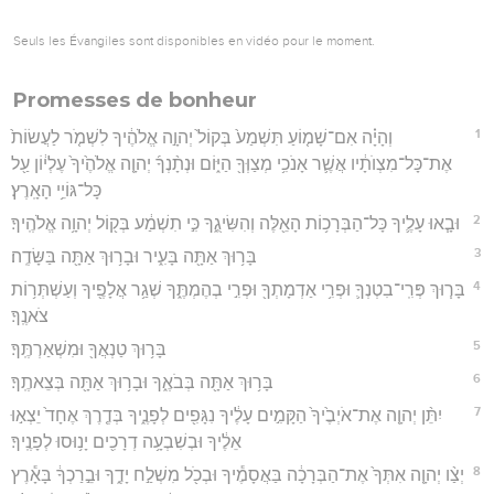
Seuls les Évangiles sont disponibles en vidéo pour le moment.
Promesses de bonheur
1
וְהָיָ֗ה אִם־שָׁמ֤וֹעַ תִּשְׁמַע֙ בְּקוֹל֙ יְהוָ֣ה אֱלֹהֶ֔יךָ לִשְׁמֹ֤ר לַעֲשׂוֹת֙
אֶת־כָּל־מִצְוֺתָ֔יו אֲשֶׁ֛ר אָנֹכִ֥י מְצַוְּךָ֖ הַיּ֑וֹם וּנְתָ֨נְךָ֜ יְהוָ֤ה אֱלֹהֶ֙יךָ֙ עֶלְי֔וֹן עַ֖ל
כָּל־גּוֹיֵ֥י הָאָֽרֶץ׃
2
וּבָ֧אוּ עָלֶ֛יךָ כָּל־הַבְּרָכ֥וֹת הָאֵ֖לֶּה וְהִשִּׂיגֻ֑ךָ כִּ֣י תִשְׁמַ֔ע בְּק֖וֹל יְהוָ֥ה אֱלֹהֶֽיךָ׃
3
בָּר֥וּךְ אַתָּ֖ה בָּעִ֑יר וּבָר֥וּךְ אַתָּ֖ה בַּשָּׂדֶֽה׃
4
בָּר֧וּךְ פְּרִֽי־בִטְנְךָ֛ וּפְרִ֥י אַדְמָתְךָ֖ וּפְרִ֣י בְהֶמְתֶּ֑ךָ שְׁגַ֥ר אֲלָפֶ֖יךָ וְעַשְׁתְּר֥וֹת
צֹאנֶֽךָ׃
5
בָּר֥וּךְ טַנְאֲךָ֖ וּמִשְׁאַרְתֶּֽךָ׃
6
בָּר֥וּךְ אַתָּ֖ה בְּבֹאֶ֑ךָ וּבָר֥וּךְ אַתָּ֖ה בְּצֵאתֶֽךָ׃
7
יִתֵּ֨ן יְהוָ֤ה אֶת־אֹיְבֶ֙יךָ֙ הַקָּמִ֣ים עָלֶ֔יךָ נִגָּפִ֖ים לְפָנֶ֑יךָ בְּדֶ֤רֶךְ אֶחָד֙ יֵצְא֣וּ
אֵלֶ֔יךָ וּבְשִׁבְעָ֥ה דְרָכִ֖ים יָנ֥וּסוּ לְפָנֶֽיךָ׃
8
יְצַ֨ו יְהוָ֤ה אִתְּךָ֙ אֶת־הַבְּרָכָ֔ה בַּאֲסָמֶ֕יךָ וּבְכֹ֖ל מִשְׁלַ֣ח יָדֶ֑ךָ וּבֵ֣רַכְךָ֔ בָּאָ֕רֶץ