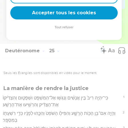
22
וְזָ֣כַרְתָּ֔ כִּי־עֶ֥בֶד הָיִ֖יתָ בְּאֶ֣רֶץ מִצְרָ֑יִם עַל־כֵּ֞ן אָנֹכִ֤י מְצַוְּךָ֙ לַעֲשׂ֔וֹת
Accepter tous les cookies
אֶת־הַדָּבָ֖ר הַזֶּֽה׃
Hébreu : © Westminster Leningrad Codex - tanach.us --- Grec : © 2010 by the
Tout refuser
Society of Biblical Literature and Logos Bible Software - sblgnt.com
Deutéronome
25
Seuls les Évangiles sont disponibles en vidéo pour le moment.
La manière de rendre la justice
1
כִּֽי־יִהְיֶ֥ה רִיב֙ בֵּ֣ין אֲנָשִׁ֔ים וְנִגְּשׁ֥וּ אֶל־הַמִּשְׁפָּ֖ט וּשְׁפָט֑וּם וְהִצְדִּ֙יקוּ֙
אֶת־הַצַּדִּ֔יק וְהִרְשִׁ֖יעוּ אֶת־הָרָשָֽׁע׃
2
וְהָיָ֛ה אִם־בִּ֥ן הַכּ֖וֹת הָרָשָׁ֑ע וְהִפִּיל֤וֹ הַשֹּׁפֵט֙ וְהִכָּ֣הוּ לְפָנָ֔יו כְּדֵ֥י רִשְׁעָת֖וֹ
בְּמִסְפָּֽר׃
3