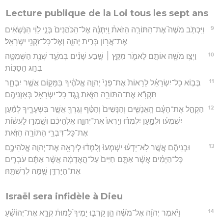
Lecture publique de la Loi tous les sept ans
9
וַיִּכְתֹּ֣ב מֹשֶׁה֮ אֶת־הַתּוֹרָ֣ה הַזֹּאת֒ וַֽיִּתְּנָ֗הּ אֶל־הַכֹּהֲנִים֙ בְּנֵ֣י לֵוִ֔י הַנֹּ֣שְׂאִ֔ים
אֶת־אֲר֖וֹן בְּרִ֣ית יְהוָ֑ה וְאֶל־כָּל־זִקְנֵ֖י יִשְׂרָאֵֽל׃
10
וַיְצַ֥ו מֹשֶׁ֖ה אוֹתָ֣ם לֵאמֹ֑ר מִקֵּ֣ץ ׀ שֶׁ֣בַע שָׁנִ֗ים בְּמֹעֵ֛ד שְׁנַ֥ת הַשְּׁמִטָּ֖ה
בְּחַ֥ג הַסֻּכּֽוֹת׃
11
בְּב֣וֹא כָל־יִשְׂרָאֵ֗ל לֵרָאוֹת֙ אֶת־פְּנֵי֙ יְהוָ֣ה אֱלֹהֶ֔יךָ בַּמָּק֖וֹם אֲשֶׁ֣ר יִבְחָ֑ר
תִּקְרָ֞א אֶת־הַתּוֹרָ֥ה הַזֹּ֛את נֶ֥גֶד כָּל־יִשְׂרָאֵ֖ל בְּאָזְנֵיהֶֽם׃
12
הַקְהֵ֣ל אֶת־הָעָ֗ם הָֽאֲנָשִׁ֤ים וְהַנָּשִׁים֙ וְהַטַּ֔ף וְגֵרְךָ֖ אֲשֶׁ֣ר בִּשְׁעָרֶ֑יךָ לְמַ֨עַן
יִשְׁמְע֜וּ וּלְמַ֣עַן יִלְמְד֗וּ וְיָֽרְאוּ֙ אֶת־יְהוָ֣ה אֱלֹֽהֵיכֶ֔ם וְשָֽׁמְר֣וּ לַעֲשׂ֔וֹת
אֶת־כָּל־דִּבְרֵ֖י הַתּוֹרָ֥ה הַזֹּֽאת׃
13
וּבְנֵיהֶ֞ם אֲשֶׁ֣ר לֹֽא־יָדְע֗וּ יִשְׁמְעוּ֙ וְלָ֣מְד֔וּ לְיִרְאָ֖ה אֶת־יְהוָ֣ה אֱלֹהֵיכֶ֑ם
כָּל־הַיָּמִ֗ים אֲשֶׁ֨ר אַתֶּ֤ם חַיִּים֙ עַל־הָ֣אֲדָמָ֔ה אֲשֶׁ֨ר אַתֶּ֜ם עֹבְרִ֧ים
אֶת־הַיַּרְדֵּ֛ן שָׁ֖מָּה לְרִשְׁתָּֽהּ׃
Israël sera infidèle à Dieu
14
וַיֹּ֨אמֶר יְהוָ֜ה אֶל־מֹשֶׁ֗ה הֵ֣ן קָרְב֣וּ יָמֶיךָ֮ לָמוּת֒ קְרָ֣א אֶת־יְהוֹשֻׁ֗עַ