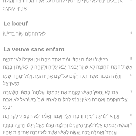
אַרְבָּעִ֥ים יַכֶּ֖נּוּ לֹ֣א יֹסִ֑יף פֶּן־יֹסִ֨יף לְהַכֹּת֤וֹ עַל־אֵ֙לֶּה֙ מַכָּ֣ה רַבָּ֔ה וְנִקְלָ֥ה
אָחִ֖יךָ לְעֵינֶֽיךָ׃
Le bœuf
4
לֹא־תַחְסֹ֥ם שׁ֖וֹר בְּדִישֽׁוֹ׃
La veuve sans enfant
5
כִּֽי־יֵשְׁב֨וּ אַחִ֜ים יַחְדָּ֗ו וּמֵ֨ת אַחַ֤ד מֵהֶם֙ וּבֵ֣ן אֵֽין־ל֔וֹ לֹֽא־תִהְיֶ֧ה
אֵֽשֶׁת־הַמֵּ֛ת הַח֖וּצָה לְאִ֣ישׁ זָ֑ר יְבָמָהּ֙ יָבֹ֣א עָלֶ֔יהָ וּלְקָחָ֥הּ ל֛וֹ לְאִשָּׁ֖ה וְיִבְּמָֽהּ׃
6
וְהָיָ֗ה הַבְּכוֹר֙ אֲשֶׁ֣ר תֵּלֵ֔ד יָק֕וּם עַל־שֵׁ֥ם אָחִ֖יו הַמֵּ֑ת וְלֹֽא־יִמָּחֶ֥ה שְׁמ֖וֹ
מִיִּשְׂרָאֵֽל׃
7
וְאִם־לֹ֤א יַחְפֹּץ֙ הָאִ֔ישׁ לָקַ֖חַת אֶת־יְבִמְתּ֑וֹ וְעָלְתָה֩ יְבִמְתּ֨וֹ הַשַּׁ֜עְרָה
אֶל־הַזְּקֵנִ֗ים וְאָֽמְרָה֙ מֵאֵ֨ין יְבָמִ֜י לְהָקִ֨ים לְאָחִ֥יו שֵׁם֙ בְּיִשְׂרָאֵ֔ל לֹ֥א אָבָ֖ה
יַבְּמִֽי׃
8
וְקָֽרְאוּ־ל֥וֹ זִקְנֵי־עִיר֖וֹ וְדִבְּר֣וּ אֵלָ֑יו וְעָמַ֣ד וְאָמַ֔ר לֹ֥א חָפַ֖צְתִּי לְקַחְתָּֽהּ׃
9
וְנִגְּשָׁ֨ה יְבִמְתּ֣וֹ אֵלָיו֮ לְעֵינֵ֣י הַזְּקֵנִים֒ וְחָלְצָ֤ה נַעֲלוֹ֙ מֵעַ֣ל רַגְל֔וֹ וְיָרְקָ֖ה בְּפָנָ֑יו
וְעָֽנְתָה֙ וְאָ֣מְרָ֔ה כָּ֚כָה יֵעָשֶׂ֣ה לָאִ֔ישׁ אֲשֶׁ֥ר לֹא־יִבְנֶ֖ה אֶת־בֵּ֥ית אָחִֽיו