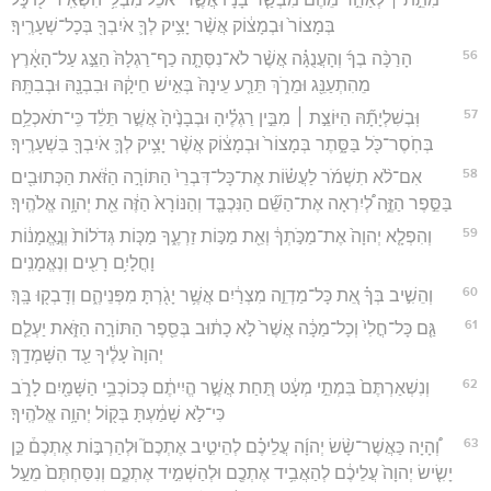
בְּמָצוֹר֙ וּבְמָצ֔וֹק אֲשֶׁ֨ר יָצִ֥יק לְךָ֛ אֹיִבְךָ֖ בְּכָל־שְׁעָרֶֽיךָ׃
56
הָרַכָּ֨ה בְךָ֜ וְהָעֲנֻגָּ֗ה אֲשֶׁ֨ר לֹא־נִסְּתָ֤ה כַף־רַגְלָהּ֙ הַצֵּ֣ג עַל־הָאָ֔רֶץ
מֵהִתְעַנֵּ֖ג וּמֵרֹ֑ךְ תֵּרַ֤ע עֵינָהּ֙ בְּאִ֣ישׁ חֵיקָ֔הּ וּבִבְנָ֖הּ וּבְבִתָּֽהּ׃
57
וּֽבְשִׁלְיָתָ֞הּ הַיּוֹצֵ֣ת ׀ מִבֵּ֣ין רַגְלֶ֗יהָ וּבְבָנֶ֙יהָ֙ אֲשֶׁ֣ר תֵּלֵ֔ד כִּֽי־תֹאכְלֵ֥ם
בְּחֹֽסֶר־כֹּ֖ל בַּסָּ֑תֶר בְּמָצוֹר֙ וּבְמָצ֔וֹק אֲשֶׁ֨ר יָצִ֥יק לְךָ֛ אֹיִבְךָ֖ בִּשְׁעָרֶֽיךָ׃
58
אִם־לֹ֨א תִשְׁמֹ֜ר לַעֲשׂ֗וֹת אֶת־כָּל־דִּבְרֵי֙ הַתּוֹרָ֣ה הַזֹּ֔את הַכְּתוּבִ֖ים
בַּסֵּ֣פֶר הַזֶּ֑ה לְ֠יִרְאָה אֶת־הַשֵּׁ֞ם הַנִּכְבָּ֤ד וְהַנּוֹרָא֙ הַזֶּ֔ה אֵ֖ת יְהוָ֥ה אֱלֹהֶֽיךָ׃
59
וְהִפְלָ֤א יְהוָה֙ אֶת־מַכֹּ֣תְךָ֔ וְאֵ֖ת מַכּ֣וֹת זַרְעֶ֑ךָ מַכּ֤וֹת גְּדֹלוֹת֙ וְנֶ֣אֱמָנ֔וֹת
וָחֳלָיִ֥ם רָעִ֖ים וְנֶאֱמָנִֽים׃
60
וְהֵשִׁ֣יב בְּךָ֗ אֵ֚ת כָּל־מַדְוֵ֣ה מִצְרַ֔יִם אֲשֶׁ֥ר יָגֹ֖רְתָּ מִפְּנֵיהֶ֑ם וְדָבְק֖וּ בָּֽךְ׃
61
גַּ֤ם כָּל־חֳלִי֙ וְכָל־מַכָּ֔ה אֲשֶׁר֙ לֹ֣א כָת֔וּב בְּסֵ֖פֶר הַתּוֹרָ֣ה הַזֹּ֑את יַעְלֵ֤ם
יְהוָה֙ עָלֶ֔יךָ עַ֖ד הִשָּׁמְדָֽךְ׃
62
וְנִשְׁאַרְתֶּם֙ בִּמְתֵ֣י מְעָ֔ט תַּ֚חַת אֲשֶׁ֣ר הֱיִיתֶ֔ם כְּכוֹכְבֵ֥י הַשָּׁמַ֖יִם לָרֹ֑ב
כִּי־לֹ֣א שָׁמַ֔עְתָּ בְּק֖וֹל יְהוָ֥ה אֱלֹהֶֽיךָ׃
63
וְ֠הָיָה כַּאֲשֶׁר־שָׂ֨שׂ יְהוָ֜ה עֲלֵיכֶ֗ם לְהֵיטִ֣יב אֶתְכֶם֮ וּלְהַרְבּ֣וֹת אֶתְכֶם֒ כֵּ֣ן
יָשִׂ֤ישׂ יְהוָה֙ עֲלֵיכֶ֔ם לְהַאֲבִ֥יד אֶתְכֶ֖ם וּלְהַשְׁמִ֣יד אֶתְכֶ֑ם וְנִסַּחְתֶּם֙ מֵעַ֣ל