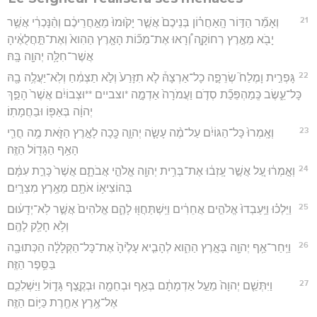
21
וְאָמַ֞ר הַדּ֣וֹר הָֽאַחֲר֗וֹן בְּנֵיכֶם֙ אֲשֶׁ֤ר יָק֙וּמוּ֙ מֵאַ֣חֲרֵיכֶ֔ם וְהַ֨נָּכְרִ֔י אֲשֶׁ֥ר
יָבֹ֖א מֵאֶ֣רֶץ רְחוֹקָ֑ה וְ֠רָאוּ אֶת־מַכּ֞וֹת הָאָ֤רֶץ הַהִוא֙ וְאֶת־תַּ֣חֲלֻאֶ֔יהָ
אֲשֶׁר־חִלָּ֥ה יְהוָ֖ה בָּֽהּ׃
22
גָּפְרִ֣ית וָמֶלַח֮ שְׂרֵפָ֣ה כָל־אַרְצָהּ֒ לֹ֤א תִזָּרַע֙ וְלֹ֣א תַצְמִ֔חַ וְלֹֽא־יַעֲלֶ֥ה בָ֖הּ
כָּל־עֵ֑שֶׂב כְּֽמַהְפֵּכַ֞ת סְדֹ֤ם וַעֲמֹרָה֙ אַדְמָ֣ה *וצביים **וּצְבוֹיִ֔ם אֲשֶׁר֙ הָפַ֣ךְ
יְהוָ֔ה בְּאַפּ֖וֹ וּבַחֲמָתֽוֹ׃
23
וְאָֽמְרוּ֙ כָּל־הַגּוֹיִ֔ם עַל־מֶ֨ה עָשָׂ֧ה יְהוָ֛ה כָּ֖כָה לָאָ֣רֶץ הַזֹּ֑את מֶ֥ה חֳרִ֛י
הָאַ֥ף הַגָּד֖וֹל הַזֶּֽה׃
24
וְאָ֣מְר֔וּ עַ֚ל אֲשֶׁ֣ר עָֽזְב֔וּ אֶת־בְּרִ֥ית יְהוָ֖ה אֱלֹהֵ֣י אֲבֹתָ֑ם אֲשֶׁר֙ כָּרַ֣ת עִמָּ֔ם
בְּהוֹצִיא֥וֹ אֹתָ֖ם מֵאֶ֥רֶץ מִצְרָֽיִם׃
25
וַיֵּלְכ֗וּ וַיַּֽעַבְדוּ֙ אֱלֹהִ֣ים אֲחֵרִ֔ים וַיִּֽשְׁתַּחֲוּ֖וּ לָהֶ֑ם אֱלֹהִים֙ אֲשֶׁ֣ר לֹֽא־יְדָע֔וּם
וְלֹ֥א חָלַ֖ק לָהֶֽם׃
26
וַיִּֽחַר־אַ֥ף יְהוָ֖ה בָּאָ֣רֶץ הַהִ֑וא לְהָבִ֤יא עָלֶ֙יהָ֙ אֶת־כָּל־הַקְּלָלָ֔ה הַכְּתוּבָ֖ה
בַּסֵּ֥פֶר הַזֶּֽה׃
27
וַיִּתְּשֵׁ֤ם יְהוָה֙ מֵעַ֣ל אַדְמָתָ֔ם בְּאַ֥ף וּבְחֵמָ֖ה וּבְקֶ֣צֶף גָּד֑וֹל וַיַּשְׁלִכֵ֛ם
אֶל־אֶ֥רֶץ אַחֶ֖רֶת כַּיּ֥וֹם הַזֶּֽה׃