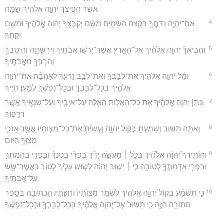
אֲשֶׁ֧ר הֱפִֽיצְךָ֛ יְהוָ֥ה אֱלֹהֶ֖יךָ שָֽׁמָּה׃
4
אִם־יִהְיֶ֥ה נִֽדַּחֲךָ֖ בִּקְצֵ֣ה הַשָּׁמָ֑יִם מִשָּׁ֗ם יְקַבֶּצְךָ֙ יְהוָ֣ה אֱלֹהֶ֔יךָ וּמִשָּׁ֖ם
יִקָּחֶֽךָ׃
5
וֶהֱבִֽיאֲךָ֞ יְהוָ֣ה אֱלֹהֶ֗יךָ אֶל־הָאָ֛רֶץ אֲשֶׁר־יָרְשׁ֥וּ אֲבֹתֶ֖יךָ וִֽירִשְׁתָּ֑הּ וְהֵיטִֽבְךָ֥
וְהִרְבְּךָ֖ מֵאֲבֹתֶֽיךָ׃
6
וּמָ֨ל יְהוָ֧ה אֱלֹהֶ֛יךָ אֶת־לְבָבְךָ֖ וְאֶת־לְבַ֣ב זַרְעֶ֑ךָ לְאַהֲבָ֞ה אֶת־יְהוָ֧ה
אֱלֹהֶ֛יךָ בְּכָל־לְבָבְךָ֥ וּבְכָל־נַפְשְׁךָ֖ לְמַ֥עַן חַיֶּֽיךָ׃
7
וְנָתַן֙ יְהוָ֣ה אֱלֹהֶ֔יךָ אֵ֥ת כָּל־הָאָל֖וֹת הָאֵ֑לֶּה עַל־אֹיְבֶ֥יךָ וְעַל־שֹׂנְאֶ֖יךָ אֲשֶׁ֥ר
רְדָפֽוּךָ׃
8
וְאַתָּ֣ה תָשׁ֔וּב וְשָׁמַעְתָּ֖ בְּק֣וֹל יְהוָ֑ה וְעָשִׂ֙יתָ֙ אֶת־כָּל־מִצְוֺתָ֔יו אֲשֶׁ֛ר אָנֹכִ֥י
מְצַוְּךָ֖ הַיּֽוֹם׃
9
וְהוֹתִֽירְךָ֩ יְהוָ֨ה אֱלֹהֶ֜יךָ בְּכֹ֣ל ׀ מַעֲשֵׂ֣ה יָדֶ֗ךָ בִּפְרִ֨י בִטְנְךָ֜ וּבִפְרִ֧י בְהֶמְתְּךָ֛
וּבִפְרִ֥י אַדְמָתְךָ֖ לְטוֹבָ֑ה כִּ֣י ׀ יָשׁ֣וּב יְהוָ֗ה לָשׂ֤וּשׂ עָלֶ֙יךָ֙ לְט֔וֹב כַּאֲשֶׁר־שָׂ֖שׂ
עַל־אֲבֹתֶֽיךָ׃
10
כִּ֣י תִשְׁמַ֗ע בְּקוֹל֙ יְהוָ֣ה אֱלֹהֶ֔יךָ לִשְׁמֹ֤ר מִצְוֺתָיו֙ וְחֻקֹּתָ֔יו הַכְּתוּבָ֕ה בְּסֵ֥פֶר
הַתּוֹרָ֖ה הַזֶּ֑ה כִּ֤י תָשׁוּב֙ אֶל־יְהוָ֣ה אֱלֹהֶ֔יךָ בְּכָל־לְבָבְךָ֖ וּבְכָל־נַפְשֶֽׁךָ׃