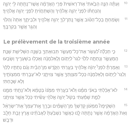
10
וְעַתָּ֗ה הִנֵּ֤ה הֵבֵ֙אתִי֙ אֶת־רֵאשִׁית֙ פְּרִ֣י הָאֲדָמָ֔ה אֲשֶׁר־נָתַ֥תָּה לִּ֖י יְהוָ֑ה
וְהִנַּחְתּ֗וֹ לִפְנֵי֙ יְהוָ֣ה אֱלֹהֶ֔יךָ וְהִֽשְׁתַּחֲוִ֔יתָ לִפְנֵ֖י יְהוָ֥ה אֱלֹהֶֽיךָ׃
11
וְשָׂמַחְתָּ֣ בְכָל־הַטּ֗וֹב אֲשֶׁ֧ר נָֽתַן־לְךָ֛ יְהוָ֥ה אֱלֹהֶ֖יךָ וּלְבֵיתֶ֑ךָ אַתָּה֙ וְהַלֵּוִ֔י
וְהַגֵּ֖ר אֲשֶׁ֥ר בְּקִרְבֶּֽךָ׃
Le prélèvement de la troisième année
12
כִּ֣י תְכַלֶּ֞ה לַ֠עְשֵׂר אֶת־כָּל־מַעְשַׂ֧ר תְּבוּאָתְךָ֛ בַּשָּׁנָ֥ה הַשְּׁלִישִׁ֖ת שְׁנַ֣ת
הַֽמַּעֲשֵׂ֑ר וְנָתַתָּ֣ה לַלֵּוִ֗י לַגֵּר֙ לַיָּת֣וֹם וְלָֽאַלְמָנָ֔ה וְאָכְל֥וּ בִשְׁעָרֶ֖יךָ וְשָׂבֵֽעוּ׃
13
וְאָמַרְתָּ֡ לִפְנֵי֩ יְהוָ֨ה אֱלֹהֶ֜יךָ בִּעַ֧רְתִּי הַקֹּ֣דֶשׁ מִן־הַבַּ֗יִת וְגַ֨ם נְתַתִּ֤יו לַלֵּוִי֙
וְלַגֵּר֙ לַיָּת֣וֹם וְלָאַלְמָנָ֔ה כְּכָל־מִצְוָתְךָ֖ אֲשֶׁ֣ר צִוִּיתָ֑נִי לֹֽא־עָבַ֥רְתִּי מִמִּצְוֺתֶ֖יךָ
וְלֹ֥א שָׁכָֽחְתִּי׃
14
לֹא־אָכַ֨לְתִּי בְאֹנִ֜י מִמֶּ֗נּוּ וְלֹא־בִעַ֤רְתִּי מִמֶּ֙נּוּ֙ בְּטָמֵ֔א וְלֹא־נָתַ֥תִּי מִמֶּ֖נּוּ
לְמֵ֑ת שָׁמַ֗עְתִּי בְּקוֹל֙ יְהוָ֣ה אֱלֹהָ֔י עָשִׂ֕יתִי כְּכֹ֖ל אֲשֶׁ֥ר צִוִּיתָֽנִי׃
15
הַשְׁקִיפָה֩ מִמְּע֨וֹן קָדְשְׁךָ֜ מִן־הַשָּׁמַ֗יִם וּבָרֵ֤ךְ אֶֽת־עַמְּךָ֙ אֶת־יִשְׂרָאֵ֔ל
וְאֵת֙ הָאֲדָמָ֔ה אֲשֶׁ֥ר נָתַ֖תָּה לָ֑נוּ כַּאֲשֶׁ֤ר נִשְׁבַּ֙עְתָּ֙ לַאֲבֹתֵ֔ינוּ אֶ֛רֶץ זָבַ֥ת חָלָ֖ב
וּדְבָֽשׁ׃