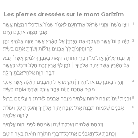
Les pierres dressées sur le mont Garizim
1
וַיְצַ֤ו מֹשֶׁה֙ וְזִקְנֵ֣י יִשְׂרָאֵ֔ל אֶת־הָעָ֖ם לֵאמֹ֑ר שָׁמֹר֙ אֶת־כָּל־הַמִּצְוָ֔ה אֲשֶׁ֧ר
אָנֹכִ֛י מְצַוֶּ֥ה אֶתְכֶ֖ם הַיּֽוֹם׃
2
וְהָיָ֗ה בַּיּוֹם֮ אֲשֶׁ֣ר תַּעַבְר֣וּ אֶת־הַיַּרְדֵּן֒ אֶל־הָאָ֕רֶץ אֲשֶׁר־יְהוָ֥ה אֱלֹהֶ֖יךָ נֹתֵ֣ן
לָ֑ךְ וַהֲקֵמֹתָ֤ לְךָ֙ אֲבָנִ֣ים גְּדֹל֔וֹת וְשַׂדְתָּ֥ אֹתָ֖ם בַּשִּֽׂיד׃
3
וְכָתַבְתָּ֣ עֲלֵיהֶ֗ן אֶֽת־כָּל־דִּבְרֵ֛י הַתּוֹרָ֥ה הַזֹּ֖את בְּעָבְרֶ֑ךָ לְמַ֡עַן אֲשֶׁר֩ תָּבֹ֨א
אֶל־הָאָ֜רֶץ אֲ‍ֽשֶׁר־יְהוָ֥ה אֱלֹהֶ֣יךָ ׀ נֹתֵ֣ן לְךָ֗ אֶ֣רֶץ זָבַ֤ת חָלָב֙ וּדְבַ֔שׁ כַּאֲשֶׁ֥ר
דִּבֶּ֛ר יְהוָ֥ה אֱלֹהֵֽי־אֲבֹתֶ֖יךָ לָֽךְ׃
4
וְהָיָה֮ בְּעָבְרְכֶ֣ם אֶת־הַיַּרְדֵּן֒ תָּקִ֜ימוּ אֶת־הָאֲבָנִ֣ים הָאֵ֗לֶּה אֲשֶׁ֨ר אָנֹכִ֜י
מְצַוֶּ֥ה אֶתְכֶ֛ם הַיּ֖וֹם בְּהַ֣ר עֵיבָ֑ל וְשַׂדְתָּ֥ אוֹתָ֖ם בַּשִּֽׂיד׃
5
וּבָנִ֤יתָ שָּׁם֙ מִזְבֵּ֔חַ לַיהוָ֖ה אֱלֹהֶ֑יךָ מִזְבַּ֣ח אֲבָנִ֔ים לֹא־תָנִ֥יף עֲלֵיהֶ֖ם בַּרְזֶֽל׃
6
אֲבָנִ֤ים שְׁלֵמוֹת֙ תִּבְנֶ֔ה אֶת־מִזְבַּ֖ח יְהוָ֣ה אֱלֹהֶ֑יךָ וְהַעֲלִ֤יתָ עָלָיו֙ עוֹלֹ֔ת
לַיהוָ֖ה אֱלֹהֶֽיךָ׃
7
וְזָבַחְתָּ֥ שְׁלָמִ֖ים וְאָכַ֣לְתָּ שָּׁ֑ם וְשָׂ֣מַחְתָּ֔ לִפְנֵ֖י יְהוָ֥ה אֱלֹהֶֽיךָ׃
8
וְכָתַבְתָּ֣ עַל־הָאֲבָנִ֗ים אֶֽת־כָּל־דִּבְרֵ֛י הַתּוֹרָ֥ה הַזֹּ֖את בַּאֵ֥ר הֵיטֵֽב׃