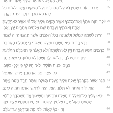
וְהָיִ֖יתָ מְשֻׁגָּ֑ע מִמַּרְאֵ֥ה עֵינֶ֖יךָ אֲשֶׁ֥ר תִּרְאֶֽה׃
35
יַכְּכָ֨ה יְהוָ֜ה בִּשְׁחִ֣ין רָ֗ע עַל־הַבִּרְכַּ֙יִם֙ וְעַל־הַשֹּׁקַ֔יִם אֲשֶׁ֥ר לֹא־תוּכַ֖ל
לְהֵרָפֵ֑א מִכַּ֥ף רַגְלְךָ֖ וְעַ֥ד קָדְקֳדֶֽךָ׃
36
יוֹלֵ֨ךְ יְהוָ֜ה אֹֽתְךָ֗ וְאֶֽת־מַלְכְּךָ֙ אֲשֶׁ֣ר תָּקִ֣ים עָלֶ֔יךָ אֶל־גּ֕וֹי אֲשֶׁ֥ר לֹא־יָדַ֖עְתָּ
אַתָּ֣ה וַאֲבֹתֶ֑יךָ וְעָבַ֥דְתָּ שָּׁ֛ם אֱלֹהִ֥ים אֲחֵרִ֖ים עֵ֥ץ וָאָֽבֶן׃
37
וְהָיִ֣יתָ לְשַׁמָּ֔ה לְמָשָׁ֖ל וְלִשְׁנִינָ֑ה בְּכֹל֙ הָֽעַמִּ֔ים אֲשֶׁר־יְנַהֶגְךָ֥ יְהוָ֖ה שָֽׁמָּה׃
38
זֶ֥רַע רַ֖ב תּוֹצִ֣יא הַשָּׂדֶ֑ה וּמְעַ֣ט תֶּאֱסֹ֔ף כִּ֥י יַחְסְלֶ֖נּוּ הָאַרְבֶּֽה׃
39
כְּרָמִ֥ים תִּטַּ֖ע וְעָבָ֑דְתָּ וְיַ֤יִן לֹֽא־תִשְׁתֶּה֙ וְלֹ֣א תֶאֱגֹ֔ר כִּ֥י תֹאכְלֶ֖נּוּ הַתֹּלָֽעַת׃
40
זֵיתִ֛ים יִהְי֥וּ לְךָ֖ בְּכָל־גְּבוּלֶ֑ךָ וְשֶׁ֙מֶן֙ לֹ֣א תָס֔וּךְ כִּ֥י יִשַּׁ֖ל זֵיתֶֽךָ׃
41
בָּנִ֥ים וּבָנ֖וֹת תּוֹלִ֑יד וְלֹא־יִהְי֣וּ לָ֔ךְ כִּ֥י יֵלְכ֖וּ בַּשֶּֽׁבִי׃
42
כָּל־עֵצְךָ֖ וּפְרִ֣י אַדְמָתֶ֑ךָ יְיָרֵ֖שׁ הַצְּלָצַֽל׃
43
הַגֵּר֙ אֲשֶׁ֣ר בְּקִרְבְּךָ֔ יַעֲלֶ֥ה עָלֶ֖יךָ מַ֣עְלָה מָּ֑עְלָה וְאַתָּ֥ה תֵרֵ֖ד מַ֥טָּה מָּֽטָּה׃
44
ה֣וּא יַלְוְךָ֔ וְאַתָּ֖ה לֹ֣א תַלְוֶ֑נּוּ ה֚וּא יִהְיֶ֣ה לְרֹ֔אשׁ וְאַתָּ֖ה תִּֽהְיֶ֥ה לְזָנָֽב׃
45
וּבָ֨אוּ עָלֶ֜יךָ כָּל־הַקְּלָל֣וֹת הָאֵ֗לֶּה וּרְדָפ֙וּךָ֙ וְהִשִּׂיג֔וּךָ עַ֖ד הִשָּֽׁמְדָ֑ךְ כִּי־לֹ֣א
שָׁמַ֗עְתָּ בְּקוֹל֙ יְהוָ֣ה אֱלֹהֶ֔יךָ לִשְׁמֹ֛ר מִצְוֺתָ֥יו וְחֻקֹּתָ֖יו אֲשֶׁ֥ר צִוָּֽךְ׃
46
וְהָי֣וּ בְךָ֔ לְא֖וֹת וּלְמוֹפֵ֑ת וּֽבְזַרְעֲךָ֖ עַד־עוֹלָֽם׃