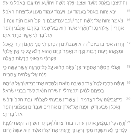
וְהִֽתְיַצְּב֛וּ בְּאֹ֥הֶל מוֹעֵ֖ד וַאֲצַוֶּ֑נּוּ וַיֵּ֤לֶךְ מֹשֶׁה֙ וִֽיהוֹשֻׁ֔עַ וַיִּֽתְיַצְּב֖וּ בְּאֹ֥הֶל מוֹעֵֽד׃
15
וַיֵּרָ֧א יְהוָ֛ה בָּאֹ֖הֶל בְּעַמּ֣וּד עָנָ֑ן וַיַּעֲמֹ֛ד עַמּ֥וּד הֶעָנָ֖ן עַל־פֶּ֥תַח הָאֹֽהֶל׃
16
וַיֹּ֤אמֶר יְהוָה֙ אֶל־מֹשֶׁ֔ה הִנְּךָ֥ שֹׁכֵ֖ב עִם־אֲבֹתֶ֑יךָ וְקָם֩ הָעָ֨ם הַזֶּ֜ה וְזָנָ֣ה ׀
אַחֲרֵ֣י ׀ אֱלֹהֵ֣י נֵֽכַר־הָאָ֗רֶץ אֲשֶׁ֨ר ה֤וּא בָא־שָׁ֙מָּה֙ בְּקִרְבּ֔וֹ וַעֲזָבַ֕נִי וְהֵפֵר֙
אֶת־בְּרִיתִ֔י אֲשֶׁ֥ר כָּרַ֖תִּי אִתּֽוֹ׃
17
וְחָרָ֣ה אַפִּ֣י ב֣וֹ בַיּוֹם־הַ֠הוּא וַעֲזַבְתִּ֞ים וְהִסְתַּרְתִּ֨י פָנַ֤י מֵהֶם֙ וְהָיָ֣ה לֶֽאֱכֹ֔ל
וּמְצָאֻ֛הוּ רָע֥וֹת רַבּ֖וֹת וְצָר֑וֹת וְאָמַר֙ בַּיּ֣וֹם הַה֔וּא הֲלֹ֗א עַ֣ל כִּֽי־אֵ֤ין אֱלֹהַי֙
בְּקִרְבִּ֔י מְצָא֖וּנִי הָרָע֥וֹת הָאֵֽלֶּה׃
18
וְאָנֹכִ֗י הַסְתֵּ֨ר אַסְתִּ֤יר פָּנַי֙ בַּיּ֣וֹם הַה֔וּא עַ֥ל כָּל־הָרָעָ֖ה אֲשֶׁ֣ר עָשָׂ֑ה כִּ֣י
פָנָ֔ה אֶל־אֱלֹהִ֖ים אֲחֵרִֽים׃
19
וְעַתָּ֗ה כִּתְב֤וּ לָכֶם֙ אֶת־הַשִּׁירָ֣ה הַזֹּ֔את וְלַמְּדָ֥הּ אֶת־בְּנֵי־יִשְׂרָאֵ֖ל שִׂימָ֣הּ
בְּפִיהֶ֑ם לְמַ֨עַן תִּהְיֶה־לִּ֜י הַשִּׁירָ֥ה הַזֹּ֛את לְעֵ֖ד בִּבְנֵ֥י יִשְׂרָאֵֽל׃
20
כִּֽי־אֲבִיאֶ֜נּוּ אֶֽל־הָאֲדָמָ֣ה ׀ אֲשֶׁר־נִשְׁבַּ֣עְתִּי לַאֲבֹתָ֗יו זָבַ֤ת חָלָב֙ וּדְבַ֔שׁ
וְאָכַ֥ל וְשָׂבַ֖ע וְדָשֵׁ֑ן וּפָנָ֞ה אֶל־אֱלֹהִ֤ים אֲחֵרִים֙ וַעֲבָד֔וּם וְנִ֣אֲצ֔וּנִי וְהֵפֵ֖ר
אֶת־בְּרִיתִֽי׃
21
וְ֠הָיָה כִּֽי־תִמְצֶ֨אןָ אֹת֜וֹ רָע֣וֹת רַבּוֹת֮ וְצָרוֹת֒ וְ֠עָנְתָה הַשִּׁירָ֨ה הַזֹּ֤את לְפָנָיו֙
לְעֵ֔ד כִּ֛י לֹ֥א תִשָּׁכַ֖ח מִפִּ֣י זַרְע֑וֹ כִּ֧י יָדַ֣עְתִּי אֶת־יִצְר֗וֹ אֲשֶׁ֨ר ה֤וּא עֹשֶׂה֙ הַיּ֔וֹם