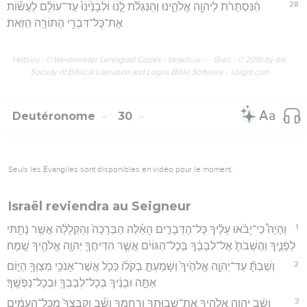
28
הַ֨נִּסְתָּרֹ֔ת לַיהוָ֖ה אֱלֹהֵ֑ינוּ וְהַנִּגְלֹ֞ת לָ֤ׄנׄוּׄ וּׄלְׄבָׄנֵׄ֙יׄנׄוּׄ֙ עַד־עוֹלָ֔ם לַעֲשׂ֕וֹת
אֶת־כָּל־דִּבְרֵ֖י הַתּוֹרָ֥ה הַזֹּֽאת׃
Hébreu : © Westminster Leningrad Codex - tanach.us --- Grec : © 2010 by the
Society of Biblical Literature and Logos Bible Software - sblgnt.com
Deutéronome
30
Seuls les Évangiles sont disponibles en vidéo pour le moment.
Israël reviendra au Seigneur
1
וְהָיָה֩ כִֽי־יָבֹ֨אוּ עָלֶ֜יךָ כָּל־הַדְּבָרִ֣ים הָאֵ֗לֶּה הַבְּרָכָה֙ וְהַקְּלָלָ֔ה אֲשֶׁ֥ר נָתַ֖תִּי
לְפָנֶ֑יךָ וַהֲשֵׁבֹתָ֙ אֶל־לְבָבֶ֔ךָ בְּכָל־הַגּוֹיִ֔ם אֲשֶׁ֧ר הִדִּיחֲךָ֛ יְהוָ֥ה אֱלֹהֶ֖יךָ שָֽׁמָּה׃
2
וְשַׁבְתָּ֞ עַד־יְהוָ֤ה אֱלֹהֶ֙יךָ֙ וְשָׁמַעְתָּ֣ בְקֹל֔וֹ כְּכֹ֛ל אֲשֶׁר־אָנֹכִ֥י מְצַוְּךָ֖ הַיּ֑וֹם
אַתָּ֣ה וּבָנֶ֔יךָ בְּכָל־לְבָבְךָ֖ וּבְכָל־נַפְשֶֽׁךָ׃
3
וְשָׁ֨ב יְהוָ֧ה אֱלֹהֶ֛יךָ אֶת־שְׁבוּתְךָ֖ וְרִחֲמֶ֑ךָ וְשָׁ֗ב וְקִבֶּצְךָ֙ מִכָּל־הָ֣עַמִּ֔ים