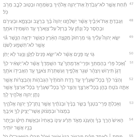
47
תַּ֗חַת אֲשֶׁ֤ר לֹא־עָבַ֙דְתָּ֙ אֶת־יְהוָ֣ה אֱלֹהֶ֔יךָ בְּשִׂמְחָ֖ה וּבְט֣וּב לֵבָ֑ב מֵרֹ֖ב
כֹּֽל׃
48
וְעָבַדְתָּ֣ אֶת־אֹיְבֶ֗יךָ אֲשֶׁ֨ר יְשַׁלְּחֶ֤נּוּ יְהוָה֙ בָּ֔ךְ בְּרָעָ֧ב וּבְצָמָ֛א וּבְעֵירֹ֖ם
וּבְחֹ֣סֶר כֹּ֑ל וְנָתַ֞ן עֹ֤ל בַּרְזֶל֙ עַל־צַוָּארֶ֔ךָ עַ֥ד הִשְׁמִיד֖וֹ אֹתָֽךְ׃
49
יִשָּׂ֣א יְהוָה֩ עָלֶ֨יךָ גּ֤וֹי מֵרָחוֹק֙ מִקְצֵ֣ה הָאָ֔רֶץ כַּאֲשֶׁ֥ר יִדְאֶ֖ה הַנָּ֑שֶׁר גּ֕וֹי
אֲשֶׁ֥ר לֹא־תִשְׁמַ֖ע לְשֹׁנֽוֹ׃
50
גּ֖וֹי עַ֣ז פָּנִ֑ים אֲשֶׁ֨ר לֹא־יִשָּׂ֤א פָנִים֙ לְזָקֵ֔ן וְנַ֖עַר לֹ֥א יָחֹֽן׃
51
וְ֠אָכַל פְּרִ֨י בְהֶמְתְּךָ֥ וּפְרִֽי־אַדְמָתְךָ֮ עַ֣ד הִשָּֽׁמְדָךְ֒ אֲשֶׁ֨ר לֹֽא־יַשְׁאִ֜יר לְךָ֗
דָּגָן֙ תִּיר֣וֹשׁ וְיִצְהָ֔ר שְׁגַ֥ר אֲלָפֶ֖יךָ וְעַשְׁתְּרֹ֣ת צֹאנֶ֑ךָ עַ֥ד הַאֲבִיד֖וֹ אֹתָֽךְ׃
52
וְהֵצַ֨ר לְךָ֜ בְּכָל־שְׁעָרֶ֗יךָ עַ֣ד רֶ֤דֶת חֹמֹתֶ֙יךָ֙ הַגְּבֹה֣וֹת וְהַבְּצֻר֔וֹת אֲשֶׁ֥ר
אַתָּ֛ה בֹּטֵ֥חַ בָּהֵ֖ן בְּכָל־אַרְצֶ֑ךָ וְהֵצַ֤ר לְךָ֙ בְּכָל־שְׁעָרֶ֔יךָ בְּכָ֨ל־אַרְצְךָ֔ אֲשֶׁ֥ר
נָתַ֛ן יְהוָ֥ה אֱלֹהֶ֖יךָ לָֽךְ׃
53
וְאָכַלְתָּ֣ פְרִֽי־בִטְנְךָ֗ בְּשַׂ֤ר בָּנֶ֙יךָ֙ וּבְנֹתֶ֔יךָ אֲשֶׁ֥ר נָֽתַן־לְךָ֖ יְהוָ֣ה אֱלֹהֶ֑יךָ
בְּמָצוֹר֙ וּבְמָצ֔וֹק אֲשֶׁר־יָצִ֥יק לְךָ֖ אֹיְבֶֽךָ׃
54
הָאִישׁ֙ הָרַ֣ךְ בְּךָ֔ וְהֶעָנֹ֖ג מְאֹ֑ד תֵּרַ֨ע עֵינ֤וֹ בְאָחִיו֙ וּבְאֵ֣שֶׁת חֵיק֔וֹ וּבְיֶ֥תֶר
בָּנָ֖יו אֲשֶׁ֥ר יוֹתִֽיר׃
55
מִתֵּ֣ת ׀ לְאַחַ֣ד מֵהֶ֗ם מִבְּשַׂ֤ר בָּנָיו֙ אֲשֶׁ֣ר יֹאכֵ֔ל מִבְּלִ֥י הִשְׁאִֽיר־ל֖וֹ כֹּ֑ל