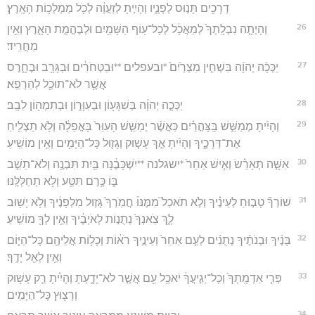
דְרָכִ֖ים תָּנ֣וּס לְפָנָ֑יו וְהָיִ֣יתָ לְזַעֲוָ֔ה לְכֹ֖ל מַמְלְכ֥וֹת הָאָֽרֶץ׃
26
וְהָיְתָ֤ה נִבְלָֽתְךָ֙ לְמַאֲכָ֔ל לְכָל־ע֥וֹף הַשָּׁמַ֖יִם וּלְבֶהֱמַ֣ת הָאָ֑רֶץ וְאֵ֖ין
מַחֲרִֽיד׃
27
יַכְּכָ֨ה יְהוָ֜ה בִּשְׁחִ֤ין מִצְרַ֙יִם֙ *ובעפלים **וּבַטְּחֹרִ֔ים וּבַגָּרָ֖ב וּבֶחָ֑רֶס
אֲשֶׁ֥ר לֹא־תוּכַ֖ל לְהֵרָפֵֽא׃
28
יַכְּכָ֣ה יְהוָ֔ה בְּשִׁגָּע֖וֹן וּבְעִוָּר֑וֹן וּבְתִמְה֖וֹן לֵבָֽב׃
29
וְהָיִ֜יתָ מְמַשֵּׁ֣שׁ בַּֽצָּהֳרַ֗יִם כַּאֲשֶׁ֨ר יְמַשֵּׁ֤שׁ הָעִוֵּר֙ בָּאֲפֵלָ֔ה וְלֹ֥א תַצְלִ֖יחַ
אֶת־דְּרָכֶ֑יךָ וְהָיִ֜יתָ אַ֣ךְ עָשׁ֧וּק וְגָז֛וּל כָּל־הַיָּמִ֖ים וְאֵ֥ין מוֹשִֽׁיעַ׃
30
אִשָּׁ֣ה תְאָרֵ֗שׂ וְאִ֤ישׁ אַחֵר֙ *ישגלנה **יִשְׁכָּבֶ֔נָּה בַּ֥יִת תִּבְנֶ֖ה וְלֹא־תֵשֵׁ֣ב
בּ֑וֹ כֶּ֥רֶם תִּטַּ֖ע וְלֹ֥א תְחַלְּלֶּֽנּוּ׃
31
שׁוֹרְךָ֞ טָב֣וּחַ לְעֵינֶ֗יךָ וְלֹ֣א תֹאכַל֮ מִמֶּנּוּ֒ חֲמֹֽרְךָ֙ גָּז֣וּל מִלְּפָנֶ֔יךָ וְלֹ֥א יָשׁ֖וּב
לָ֑ךְ צֹֽאנְךָ֙ נְתֻנ֣וֹת לְאֹיְבֶ֔יךָ וְאֵ֥ין לְךָ֖ מוֹשִֽׁיעַ׃
32
בָּנֶ֨יךָ וּבְנֹתֶ֜יךָ נְתֻנִ֨ים לְעַ֤ם אַחֵר֙ וְעֵינֶ֣יךָ רֹא֔וֹת וְכָל֥וֹת אֲלֵיהֶ֖ם כָּל־הַיּ֑וֹם
וְאֵ֥ין לְאֵ֖ל יָדֶֽךָ׃
33
פְּרִ֤י אַדְמָֽתְךָ֙ וְכָל־יְגִ֣יעֲךָ֔ יֹאכַ֥ל עַ֖ם אֲשֶׁ֣ר לֹא־יָדָ֑עְתָּ וְהָיִ֗יתָ רַ֛ק עָשׁ֥וּק
וְרָצ֖וּץ כָּל־הַיָּמִֽים׃
34