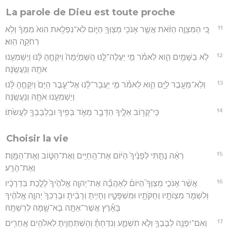
La parole de Dieu est toute proche
11
כִּ֚י הַמִּצְוָ֣ה הַזֹּ֔את אֲשֶׁ֛ר אָנֹכִ֥י מְצַוְּךָ֖ הַיּ֑וֹם לֹֽא־נִפְלֵ֥את הִוא֙ מִמְּךָ֔ וְלֹ֥א
רְחֹקָ֖ה הִֽוא׃
12
לֹ֥א בַשָּׁמַ֖יִם הִ֑וא לֵאמֹ֗ר מִ֣י יַעֲלֶה־לָּ֤נוּ הַשָּׁמַ֙יְמָה֙ וְיִקָּחֶ֣הָ לָּ֔נוּ וְיַשְׁמִעֵ֥נוּ
אֹתָ֖הּ וְנַעֲשֶֽׂנָּה׃
13
וְלֹֽא־מֵעֵ֥בֶר לַיָּ֖ם הִ֑וא לֵאמֹ֗ר מִ֣י יַעֲבָר־לָ֜נוּ אֶל־עֵ֤בֶר הַיָּם֙ וְיִקָּחֶ֣הָ לָּ֔נוּ
וְיַשְׁמִעֵ֥נוּ אֹתָ֖הּ וְנַעֲשֶֽׂנָּה׃
14
כִּֽי־קָר֥וֹב אֵלֶ֛יךָ הַדָּבָ֖ר מְאֹ֑ד בְּפִ֥יךָ וּבִֽלְבָבְךָ֖ לַעֲשֹׂתֽוֹ׃
Choisir la vie
15
רְאֵ֨ה נָתַ֤תִּי לְפָנֶ֙יךָ֙ הַיּ֔וֹם אֶת־הַֽחַיִּ֖ים וְאֶת־הַטּ֑וֹב וְאֶת־הַמָּ֖וֶת
וְאֶת־הָרָֽע׃
16
אֲשֶׁ֨ר אָנֹכִ֣י מְצַוְּךָ֮ הַיּוֹם֒ לְאַהֲבָ֞ה אֶת־יְהוָ֤ה אֱלֹהֶ֙יךָ֙ לָלֶ֣כֶת בִּדְרָכָ֔יו
וְלִשְׁמֹ֛ר מִצְוֺתָ֥יו וְחֻקֹּתָ֖יו וּמִשְׁפָּטָ֑יו וְחָיִ֣יתָ וְרָבִ֔יתָ וּבֵֽרַכְךָ֙ יְהוָ֣ה אֱלֹהֶ֔יךָ
בָּאָ֕רֶץ אֲשֶׁר־אַתָּ֥ה בָא־שָׁ֖מָּה לְרִשְׁתָּֽהּ׃
17
וְאִם־יִפְנֶ֥ה לְבָבְךָ֖ וְלֹ֣א תִשְׁמָ֑ע וְנִדַּחְתָּ֗ וְהִֽשְׁתַּחֲוִ֛יתָ לֵאלֹהִ֥ים אֲחֵרִ֖ים