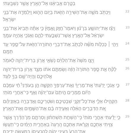
בְּטֶ֣רֶם אֲבִיאֶ֔נּוּ אֶל־הָאָ֖רֶץ אֲשֶׁ֥ר נִשְׁבָּֽעְתִּי׃
22
וַיִּכְתֹּ֥ב מֹשֶׁ֛ה אֶת־הַשִּׁירָ֥ה הַזֹּ֖את בַּיּ֣וֹם הַה֑וּא וַֽיְלַמְּדָ֖הּ אֶת־בְּנֵ֥י
יִשְׂרָאֵֽל׃
23
וַיְצַ֞ו אֶת־יְהוֹשֻׁ֣עַ בִּן־נ֗וּן וַיֹּאמֶר֮ חֲזַ֣ק וֶֽאֱמָץ֒ כִּ֣י אַתָּ֗ה תָּבִיא֙ אֶת־בְּנֵ֣י
יִשְׂרָאֵ֔ל אֶל־הָאָ֖רֶץ אֲשֶׁר־נִשְׁבַּ֣עְתִּי לָהֶ֑ם וְאָנֹכִ֖י אֶֽהְיֶ֥ה עִמָּֽךְ׃
24
וַיְהִ֣י ׀ כְּכַלּ֣וֹת מֹשֶׁ֗ה לִכְתֹּ֛ב אֶת־דִּבְרֵ֥י הַתּוֹרָֽה־הַזֹּ֖את עַל־סֵ֑פֶר עַ֖ד
תֻּמָּֽם׃
25
וַיְצַ֤ו מֹשֶׁה֙ אֶת־הַלְוִיִּ֔ם נֹ֥שְׂאֵ֛י אֲר֥וֹן בְּרִית־יְהוָ֖ה לֵאמֹֽר׃
26
לָקֹ֗חַ אֵ֣ת סֵ֤פֶר הַתּוֹרָה֙ הַזֶּ֔ה וְשַׂמְתֶּ֣ם אֹת֔וֹ מִצַּ֛ד אֲר֥וֹן בְּרִית־יְהוָ֖ה
אֱלֹהֵיכֶ֑ם וְהָֽיָה־שָׁ֥ם בְּךָ֖ לְעֵֽד׃
27
כִּ֣י אָנֹכִ֤י יָדַ֙עְתִּי֙ אֶֽת־מֶרְיְךָ֔ וְאֶֽת־עָרְפְּךָ֖ הַקָּשֶׁ֑ה הֵ֣ן בְּעוֹדֶנִּי֩ חַ֨י עִמָּכֶ֜ם
הַיּ֗וֹם מַמְרִ֤ים הֱיִתֶם֙ עִם־יְהֹוָ֔ה וְאַ֖ף כִּי־אַחֲרֵ֥י מוֹתִֽי׃
28
הַקְהִ֧ילוּ אֵלַ֛י אֶת־כָּל־זִקְנֵ֥י שִׁבְטֵיכֶ֖ם וְשֹׁטְרֵיכֶ֑ם וַאֲדַבְּרָ֣ה בְאָזְנֵיהֶ֗ם
אֵ֚ת הַדְּבָרִ֣ים הָאֵ֔לֶּה וְאָעִ֣ידָה בָּ֔ם אֶת־הַשָּׁמַ֖יִם וְאֶת־הָאָֽרֶץ׃
29
כִּ֣י יָדַ֗עְתִּי אַחֲרֵ֤י מוֹתִי֙ כִּֽי־הַשְׁחֵ֣ת תַּשְׁחִת֔וּן וְסַרְתֶּ֣ם מִן־הַדֶּ֔רֶךְ אֲשֶׁ֥ר
צִוִּ֖יתִי אֶתְכֶ֑ם וְקָרָ֨את אֶתְכֶ֤ם הָֽרָעָה֙ בְּאַחֲרִ֣ית הַיָּמִ֔ים כִּֽי־תַעֲשׂ֤וּ
אֶת־הָרַע֙ בְּעֵינֵ֣י יְהוָ֔ה לְהַכְעִיס֖וֹ בְּמַעֲשֵׂ֥ה יְדֵיכֶֽם׃