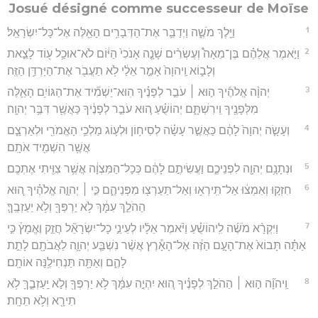
Josué désigné comme successeur de Moïse
1
וַיֵּ֖לֶךְ מֹשֶׁ֑ה וַיְדַבֵּ֛ר אֶת־הַדְּבָרִ֥ים הָאֵ֖לֶּה אֶל־כָּל־יִשְׂרָאֵֽל׃
2
וַיֹּ֣אמֶר אֲלֵהֶ֗ם בֶּן־מֵאָה֩ וְעֶשְׂרִ֨ים שָׁנָ֤ה אָנֹכִי֙ הַיּ֔וֹם לֹא־אוּכַ֥ל ע֖וֹד לָצֵ֣את
וְלָב֑וֹא וַֽיהוָה֙ אָמַ֣ר אֵלַ֔י לֹ֥א תַעֲבֹ֖ר אֶת־הַיַּרְדֵּ֥ן הַזֶּֽה׃
3
יְהוָ֨ה אֱלֹהֶ֜יךָ ה֣וּא ׀ עֹבֵ֣ר לְפָנֶ֗יךָ הֽוּא־יַשְׁמִ֞יד אֶת־הַגּוֹיִ֥ם הָאֵ֛לֶּה
מִלְּפָנֶ֖יךָ וִֽירִשְׁתָּ֑ם יְהוֹשֻׁ֗עַ ה֚וּא עֹבֵ֣ר לְפָנֶ֔יךָ כַּאֲשֶׁ֖ר דִּבֶּ֥ר יְהוָֽה׃
4
וְעָשָׂ֤ה יְהוָה֙ לָהֶ֔ם כַּאֲשֶׁ֣ר עָשָׂ֗ה לְסִיח֥וֹן וּלְע֛וֹג מַלְכֵ֥י הָאֱמֹרִ֖י וּלְאַרְצָ֑ם
אֲשֶׁ֥ר הִשְׁמִ֖יד אֹתָֽם׃
5
וּנְתָנָ֥ם יְהוָ֖ה לִפְנֵיכֶ֑ם וַעֲשִׂיתֶ֣ם לָהֶ֔ם כְּכָל־הַמִּצְוָ֔ה אֲשֶׁ֥ר צִוִּ֖יתִי אֶתְכֶֽם׃
6
חִזְק֣וּ וְאִמְצ֔וּ אַל־תִּֽירְא֥וּ וְאַל־תַּעַרְצ֖וּ מִפְּנֵיהֶ֑ם כִּ֣י ׀ יְהוָ֣ה אֱלֹהֶ֗יךָ ה֚וּא
הַהֹלֵ֣ךְ עִמָּ֔ךְ לֹ֥א יַרְפְּךָ֖ וְלֹ֥א יַעַזְבֶֽךָּ׃
7
וַיִּקְרָ֨א מֹשֶׁ֜ה לִֽיהוֹשֻׁ֗עַ וַיֹּ֨אמֶר אֵלָ֜יו לְעֵינֵ֣י כָל־יִשְׂרָאֵ֘ל חֲזַ֣ק וֶאֱמָץ֒ כִּ֣י
אַתָּ֗ה תָּבוֹא֙ אֶת־הָעָ֣ם הַזֶּ֔ה אֶל־הָאָ֕רֶץ אֲשֶׁ֨ר נִשְׁבַּ֧ע יְהוָ֛ה לַאֲבֹתָ֖ם לָתֵ֣ת
לָהֶ֑ם וְאַתָּ֖ה תַּנְחִילֶ֥נָּה אוֹתָֽם׃
8
וַֽיהוָ֞ה ה֣וּא ׀ הַהֹלֵ֣ךְ לְפָנֶ֗יךָ ה֚וּא יִהְיֶ֣ה עִמָּ֔ךְ לֹ֥א יַרְפְּךָ֖ וְלֹ֣א יַֽעַזְבֶ֑ךָּ לֹ֥א
תִירָ֖א וְלֹ֥א תֵחָֽת׃