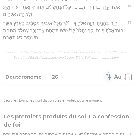
18
אֲשֶׁ֨ר קָֽרְךָ֜ בַּדֶּ֗רֶךְ וַיְזַנֵּ֤ב בְּךָ֙ כָּל־הַנֶּחֱשָׁלִ֣ים אַֽחַרֶ֔יךָ וְאַתָּ֖ה עָיֵ֣ף וְיָגֵ֑עַ
וְלֹ֥א יָרֵ֖א אֱלֹהִֽים׃
19
וְהָיָ֡ה בְּהָנִ֣יחַ יְהוָ֣ה אֱלֹהֶ֣יךָ ׀ לְ֠ךָ מִכָּל־אֹ֨יְבֶ֜יךָ מִסָּבִ֗יב בָּאָ֙רֶץ֙ אֲשֶׁ֣ר
יְהוָֽה־אֱ֠לֹהֶיךָ נֹתֵ֨ן לְךָ֤ נַחֲלָה֙ לְרִשְׁתָּ֔הּ תִּמְחֶה֙ אֶת־זֵ֣כֶר עֲמָלֵ֔ק מִתַּ֖חַת
הַשָּׁמָ֑יִם לֹ֖א תִּשְׁכָּֽח׃
Hébreu : © Westminster Leningrad Codex - tanach.us --- Grec : © 2010 by the
Society of Biblical Literature and Logos Bible Software - sblgnt.com
Deutéronome
26
Seuls les Évangiles sont disponibles en vidéo pour le moment.
Les premiers produits du sol. La confession
de foi
1
וְהָיָה֙ כִּֽי־תָב֣וֹא אֶל־הָאָ֔רֶץ אֲשֶׁר֙ יְהוָ֣ה אֱלֹהֶ֔יךָ נֹתֵ֥ן לְךָ֖ נַחֲלָ֑ה וִֽירִשְׁתָּ֖הּ