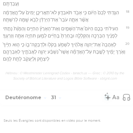
וַעֲבַדְתָּֽם׃
18
הִגַּ֤דְתִּי לָכֶם֙ הַיּ֔וֹם כִּ֥י אָבֹ֖ד תֹּאבֵד֑וּן לֹא־תַאֲרִיכֻ֤ן יָמִים֙ עַל־הָ֣אֲדָמָ֔ה
אֲשֶׁ֨ר אַתָּ֤ה עֹבֵר֙ אֶת־הַיַּרְדֵּ֔ן לָבֹ֥א שָׁ֖מָּה לְרִשְׁתָּֽהּ׃
19
הַעִידֹ֨תִי בָכֶ֣ם הַיּוֹם֮ אֶת־הַשָּׁמַ֣יִם וְאֶת־הָאָרֶץ֒ הַחַיִּ֤ים וְהַמָּ֙וֶת֙ נָתַ֣תִּי
לְפָנֶ֔יךָ הַבְּרָכָ֖ה וְהַקְּלָלָ֑ה וּבָֽחַרְתָּ֙ בַּֽחַיִּ֔ים לְמַ֥עַן תִּחְיֶ֖ה אַתָּ֥ה וְזַרְעֶֽךָ׃
20
לְאַֽהֲבָה֙ אֶת־יְהוָ֣ה אֱלֹהֶ֔יךָ לִשְׁמֹ֥עַ בְּקֹל֖וֹ וּלְדָבְקָה־ב֑וֹ כִּ֣י ה֤וּא חַיֶּ֙יךָ֙
וְאֹ֣רֶךְ יָמֶ֔יךָ לָשֶׁ֣בֶת עַל־הָאֲדָמָ֗ה אֲשֶׁר֩ נִשְׁבַּ֨ע יְהוָ֧ה לַאֲבֹתֶ֛יךָ לְאַבְרָהָ֛ם
לְיִצְחָ֥ק וּֽלְיַעֲקֹ֖ב לָתֵ֥ת לָהֶֽם׃
Hébreu : © Westminster Leningrad Codex - tanach.us --- Grec : © 2010 by the
Society of Biblical Literature and Logos Bible Software - sblgnt.com
Deutéronome
31
Seuls les Évangiles sont disponibles en vidéo pour le moment.