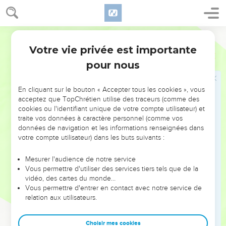
לֹא־תַעֲשֹׁ֥ק שָׂכִ֖יר עָנִ֣י וְאֶבְי֑וֹן מֵאַחֶ֕יךָ א֧וֹ מִגֵּרְךָ֛ אֲשֶׁ֥ר בְּאַרְצְךָ֖
בִּשְׁעָרֶֽיךָ׃
15
בְּיוֹמוֹ֩ תִתֵּ֨ן שְׂכָר֜וֹ וְֽלֹא־תָב֧וֹא עָלָ֣יו הַשֶּׁ֗מֶשׁ כִּ֤י עָנִי֙ ה֔וּא וְאֵלָ֕יו ה֥וּא נֹשֵׂ֖א
Hébreu / Grec - Texte original
אֶת־נַפְשׁ֑וֹ וְלֹֽא־יִקְרָ֤א עָלֶ֙יךָ֙ אֶל־יְהוָ֔ה וְהָיָ֥ה בְךָ֖ חֵֽטְא׃
Votre vie privée est importante
Deutéronome
24
pour nous
Responsabilité personnelle
16
לֹֽא־יוּמְת֤וּ אָבוֹת֙ עַל־בָּנִ֔ים וּבָנִ֖ים לֹא־יוּמְת֣וּ עַל־אָב֑וֹת אִ֥יש בְּחֶטְא֖וֹ
En cliquant sur le bouton « Accepter tous les cookies », vous
יוּמָֽתוּ׃
acceptez que TopChrétien utilise des traceurs (comme des
cookies ou l'identifiant unique de votre compte utilisateur) et
traite vos données à caractère personnel (comme vos
Mesures en faveur des pauvres
données de navigation et les informations renseignées dans
17
votre compte utilisateur) dans les buts suivants :
לֹ֣א תַטֶּ֔ה מִשְׁפַּ֖ט גֵּ֣ר יָת֑וֹם וְלֹ֣א תַחֲבֹ֔ל בֶּ֖גֶד אַלְמָנָֽה׃
18
וְזָכַרְתָּ֗ כִּ֣י עֶ֤בֶד הָיִ֙יתָ֙ בְּמִצְרַ֔יִם וַֽיִּפְדְּךָ֛ יְהוָ֥ה אֱלֹהֶ֖יךָ מִשָּׁ֑ם עַל־כֵּ֞ן אָנֹכִ֤י
Mesurer l'audience de notre service
מְצַוְּךָ֙ לַעֲשׂ֔וֹת אֶת־הַדָּבָ֖ר הַזֶּֽה׃
Vous permettre d'utiliser des services tiers tels que de la
vidéo, des cartes du monde…
19
כִּ֣י תִקְצֹר֩ קְצִֽירְךָ֨ בְשָׂדֶ֜ךָ וְשָֽׁכַחְתָּ֧ עֹ֣מֶר בַּשָּׂדֶ֗ה לֹ֤א תָשׁוּב֙ לְקַחְתּ֔וֹ לַגֵּ֛ר
Vous permettre d'entrer en contact avec notre service de
לַיָּת֥וֹם וְלָאַלְמָנָ֖ה יִהְיֶ֑ה לְמַ֤עַן יְבָרֶכְךָ֙ יְהוָ֣ה אֱלֹהֶ֔יךָ בְּכֹ֖ל מַעֲשֵׂ֥ה יָדֶֽיךָ׃
relation aux utilisateurs.
20
כִּ֤י תַחְבֹּט֙ זֵֽיתְךָ֔ לֹ֥א תְפָאֵ֖ר אַחֲרֶ֑יךָ לַגֵּ֛ר לַיָּת֥וֹם וְלָאַלְמָנָ֖ה יִהְיֶֽה׃
21
כִּ֤י תִבְצֹר֙ כַּרְמְךָ֔ לֹ֥א תְעוֹלֵ֖ל אַחֲרֶ֑יךָ לַגֵּ֛ר לַיָּת֥וֹם וְלָאַלְמָנָ֖ה יִהְיֶֽה׃
Choisir mes cookies