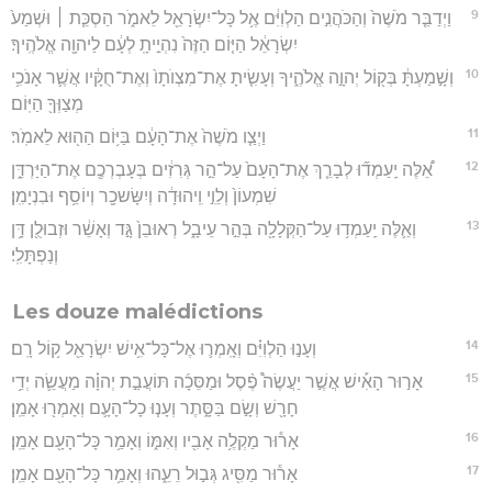
9
וַיְדַבֵּ֤ר מֹשֶׁה֙ וְהַכֹּהֲנִ֣ים הַלְוִיִּ֔ם אֶ֥ל כָּל־יִשְׂרָאֵ֖ל לֵאמֹ֑ר הַסְכֵּ֤ת ׀ וּשְׁמַע֙
יִשְׂרָאֵ֔ל הַיּ֤וֹם הַזֶּה֙ נִהְיֵ֣יתָֽ לְעָ֔ם לַיהוָ֖ה אֱלֹהֶֽיךָ׃
10
וְשָׁ֣מַעְתָּ֔ בְּק֖וֹל יְהוָ֣ה אֱלֹהֶ֑יךָ וְעָשִׂ֤יתָ אֶת־מִצְוֺתָו֙ וְאֶת־חֻקָּ֔יו אֲשֶׁ֛ר אָנֹכִ֥י
מְצַוְּךָ֖ הַיּֽוֹם׃
11
וַיְצַ֤ו מֹשֶׁה֙ אֶת־הָעָ֔ם בַּיּ֥וֹם הַה֖וּא לֵאמֹֽר׃
12
אֵ֠לֶּה יַֽעַמְד֞וּ לְבָרֵ֤ךְ אֶת־הָעָם֙ עַל־הַ֣ר גְּרִזִ֔ים בְּעָבְרְכֶ֖ם אֶת־הַיַּרְדֵּ֑ן
שִׁמְעוֹן֙ וְלֵוִ֣י וִֽיהוּדָ֔ה וְיִשָּׂשכָ֖ר וְיוֹסֵ֥ף וּבִנְיָמִֽן׃
13
וְאֵ֛לֶּה יַֽעַמְד֥וּ עַל־הַקְּלָלָ֖ה בְּהַ֣ר עֵיבָ֑ל רְאוּבֵן֙ גָּ֣ד וְאָשֵׁ֔ר וּזְבוּלֻ֖ן דָּ֥ן
וְנַפְתָּלִֽי׃
Les douze malédictions
14
וְעָנ֣וּ הַלְוִיִּ֗ם וְאָֽמְר֛וּ אֶל־כָּל־אִ֥ישׁ יִשְׂרָאֵ֖ל ק֥וֹל רָֽם׃
15
אָר֣וּר הָאִ֡ישׁ אֲשֶׁ֣ר יַעֲשֶׂה֩ פֶ֨סֶל וּמַסֵּכָ֜ה תּוֹעֲבַ֣ת יְהוָ֗ה מַעֲשֵׂ֛ה יְדֵ֥י
חָרָ֖שׁ וְשָׂ֣ם בַּסָּ֑תֶר וְעָנ֧וּ כָל־הָעָ֛ם וְאָמְר֖וּ אָמֵֽן׃
16
אָר֕וּר מַקְלֶ֥ה אָבִ֖יו וְאִמּ֑וֹ וְאָמַ֥ר כָּל־הָעָ֖ם אָמֵֽן׃
17
אָר֕וּר מַסִּ֖יג גְּב֣וּל רֵעֵ֑הוּ וְאָמַ֥ר כָּל־הָעָ֖ם אָמֵֽן׃