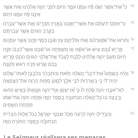
14
כִּי֩ אֶת־אֲשֶׁ֨ר יֶשְׁנ֜וֹ פֹּ֗ה עִמָּ֙נוּ֙ עֹמֵ֣ד הַיּ֔וֹם לִפְנֵ֖י יְהוָ֣ה אֱלֹהֵ֑ינוּ וְאֵ֨ת אֲשֶׁ֥ר
אֵינֶ֛נּוּ פֹּ֖ה עִמָּ֥נוּ הַיּֽוֹם׃
15
כִּֽי־אַתֶּ֣ם יְדַעְתֶּ֔ם אֵ֥ת אֲשֶׁר־יָשַׁ֖בְנוּ בְּאֶ֣רֶץ מִצְרָ֑יִם וְאֵ֧ת אֲשֶׁר־עָבַ֛רְנוּ
בְּקֶ֥רֶב הַגּוֹיִ֖ם אֲשֶׁ֥ר עֲבַרְתֶּֽם׃
16
וַתִּרְאוּ֙ אֶת־שִׁקּ֣וּצֵיהֶ֔ם וְאֵ֖ת גִּלֻּלֵיהֶ֑ם עֵ֣ץ וָאֶ֔בֶן כֶּ֥סֶף וְזָהָ֖ב אֲשֶׁ֥ר עִמָּהֶֽם׃
17
פֶּן־יֵ֣שׁ בָּ֠כֶם אִ֣ישׁ אוֹ־אִשָּׁ֞ה א֧וֹ מִשְׁפָּחָ֣ה אוֹ־שֵׁ֗בֶט אֲשֶׁר֩ לְבָב֨וֹ פֹנֶ֤ה
הַיּוֹם֙ מֵעִם֙ יְהוָ֣ה אֱלֹהֵ֔ינוּ לָלֶ֣כֶת לַעֲבֹ֔ד אֶת־אֱלֹהֵ֖י הַגּוֹיִ֣ם הָהֵ֑ם פֶּן־יֵ֣שׁ
בָּכֶ֗ם שֹׁ֛רֶשׁ פֹּרֶ֥ה רֹ֖אשׁ וְלַעֲנָֽה׃
18
וְהָיָ֡ה בְּשָׁמְעוֹ֩ אֶת־דִּבְרֵ֨י הָֽאָלָ֜ה הַזֹּ֗את וְהִתְבָּרֵ֨ךְ בִּלְבָב֤וֹ לֵאמֹר֙ שָׁל֣וֹם
יִֽהְיֶה־לִּ֔י כִּ֛י בִּשְׁרִר֥וּת לִבִּ֖י אֵלֵ֑ךְ לְמַ֛עַן סְפ֥וֹת הָרָוָ֖ה אֶת־הַצְּמֵאָֽה׃
19
לֹא־יֹאבֶ֣ה יְהוָה֮ סְלֹ֣חַֽ לוֹ֒ כִּ֣י אָ֠ז יֶעְשַׁ֨ן אַף־יְהוָ֤ה וְקִנְאָתוֹ֙ בָּאִ֣ישׁ הַה֔וּא
וְרָ֤בְצָה בּוֹ֙ כָּל־הָ֣אָלָ֔ה הַכְּתוּבָ֖ה בַּסֵּ֣פֶר הַזֶּ֑ה וּמָחָ֤ה יְהוָה֙ אֶת־שְׁמ֔וֹ
מִתַּ֖חַת הַשָּׁמָֽיִם׃
20
וְהִבְדִּיל֤וֹ יְהוָה֙ לְרָעָ֔ה מִכֹּ֖ל שִׁבְטֵ֣י יִשְׂרָאֵ֑ל כְּכֹל֙ אָל֣וֹת הַבְּרִ֔ית
הַכְּתוּבָ֕ה בְּסֵ֥פֶר הַתּוֹרָ֖ה הַזֶּֽה׃
Le Seigneur réalisera ses menaces