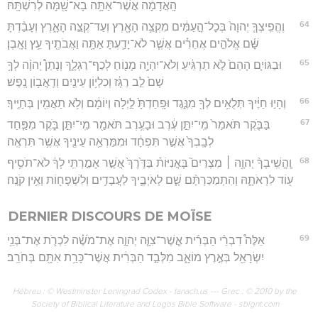
הָֽאֲדָמָ֔ה אֲשֶׁר־אַתָּ֥ה בָא־שָׁ֖מָּה לְרִשְׁתָּֽהּ׃
64
וֶהֱפִֽיצְךָ֤ יְהוָה֙ בְּכָל־הָ֣עַמִּ֔ים מִקְצֵ֥ה הָאָ֖רֶץ וְעַד־קְצֵ֣ה הָאָ֑רֶץ וְעָבַ֨דְתָּ
שָּׁ֜ם אֱלֹהִ֣ים אֲחֵרִ֗ים אֲשֶׁ֧ר לֹא־יָדַ֛עְתָּ אַתָּ֥ה וַאֲבֹתֶ֖יךָ עֵ֥ץ וָאָֽבֶן׃
65
וּבַגּוֹיִ֤ם הָהֵם֙ לֹ֣א תַרְגִּ֔יעַ וְלֹא־יִהְיֶ֥ה מָנ֖וֹחַ לְכַף־רַגְלֶ֑ךָ וְנָתַן֩ יְהוָ֨ה לְךָ֥
שָׁם֙ לֵ֣ב רַגָּ֔ז וְכִלְי֥וֹן עֵינַ֖יִם וְדַֽאֲב֥וֹן נָֽפֶשׁ׃
66
וְהָי֣וּ חַיֶּ֔יךָ תְּלֻאִ֥ים לְךָ֖ מִנֶּ֑גֶד וּפָֽחַדְתָּ֙ לַ֣יְלָה וְיוֹמָ֔ם וְלֹ֥א תַאֲמִ֖ין בְּחַיֶּֽיךָ׃
67
בַּבֹּ֤קֶר תֹּאמַר֙ מִֽי־יִתֵּ֣ן עֶ֔רֶב וּבָעֶ֥רֶב תֹּאמַ֖ר מִֽי־יִתֵּ֣ן בֹּ֑קֶר מִפַּ֤חַד
לְבָֽבְךָ֙ אֲשֶׁ֣ר תִּפְחָ֔ד וּמִמַּרְאֵ֥ה עֵינֶ֖יךָ אֲשֶׁ֥ר תִּרְאֶֽה׃
68
וֶֽהֱשִֽׁיבְךָ֨ יְהוָ֥ה ׀ מִצְרַיִם֮ בָּאֳנִיּוֹת֒ בַּדֶּ֙רֶךְ֙ אֲשֶׁ֣ר אָמַ֣רְתִּֽי לְךָ֔ לֹא־תֹסִ֥יף
ע֖וֹד לִרְאֹתָ֑הּ וְהִתְמַכַּרְתֶּ֨ם שָׁ֧ם לְאֹיְבֶ֛יךָ לַעֲבָדִ֥ים וְלִשְׁפָח֖וֹת וְאֵ֥ין קֹנֶֽה׃
DERNIER DISCOURS DE MOÏSE
69
אֵלֶּה֩ דִבְרֵ֨י הַבְּרִ֜ית אֲ‍ֽשֶׁר־צִוָּ֧ה יְהוָ֣ה אֶת־מֹשֶׁ֗ה לִכְרֹ֛ת אֶת־בְּנֵ֥י
יִשְׂרָאֵ֖ל בְּאֶ֣רֶץ מוֹאָ֑ב מִלְּבַ֣ד הַבְּרִ֔ית אֲשֶׁר־כָּרַ֥ת אִתָּ֖ם בְּחֹרֵֽב׃
Hébreu : © Westminster Leningrad Codex - tanach.us --- Grec : © 2010 by the
Society of Biblical Literature and Logos Bible Software - sblgnt.com