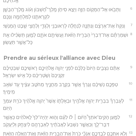
אֱלֹהֵיכֶֽם׃
6
וַתָּבֹ֖אוּ אֶל־הַמָּק֣וֹם הַזֶּ֑ה וַיֵּצֵ֣א סִיחֹ֣ן מֶֽלֶךְ־חֶ֠שְׁבּוֹן וְע֨וֹג מֶֽלֶךְ־הַבָּשָׁ֧ן
לִקְרָאתֵ֛נוּ לַמִּלְחָמָ֖ה וַנַּכֵּֽם׃
7
וַנִּקַּח֙ אֶת־אַרְצָ֔ם וַנִּתְּנָ֣הּ לְנַחֲלָ֔ה לָרֽאוּבֵנִ֖י וְלַגָּדִ֑י וְלַחֲצִ֖י שֵׁ֥בֶט הַֽמְנַשִּֽׁי׃
8
וּשְׁמַרְתֶּ֗ם אֶת־דִּבְרֵי֙ הַבְּרִ֣ית הַזֹּ֔את וַעֲשִׂיתֶ֖ם אֹתָ֑ם לְמַ֣עַן תַּשְׂכִּ֔ילוּ אֵ֖ת
כָּל־אֲשֶׁ֥ר תַּעֲשֽׂוּן׃
Prendre au sérieux l'alliance avec Dieu
9
אַתֶּ֨ם נִצָּבִ֤ים הַיּוֹם֙ כֻּלְּכֶ֔ם לִפְנֵ֖י יְהוָ֣ה אֱלֹהֵיכֶ֑ם רָאשֵׁיכֶ֣ם שִׁבְטֵיכֶ֗ם
זִקְנֵיכֶם֙ וְשֹׁ֣טְרֵיכֶ֔ם כֹּ֖ל אִ֥ישׁ יִשְׂרָאֵֽל׃
10
טַפְּכֶ֣ם נְשֵׁיכֶ֔ם וְגֵ֣רְךָ֔ אֲשֶׁ֖ר בְּקֶ֣רֶב מַחֲנֶ֑יךָ מֵחֹטֵ֣ב עֵצֶ֔יךָ עַ֖ד שֹׁאֵ֥ב
מֵימֶֽיךָ׃
11
לְעָבְרְךָ֗ בִּבְרִ֛ית יְהוָ֥ה אֱלֹהֶ֖יךָ וּבְאָלָת֑וֹ אֲשֶׁר֙ יְהוָ֣ה אֱלֹהֶ֔יךָ כֹּרֵ֥ת עִמְּךָ֖
הַיּֽוֹם׃
12
לְמַ֣עַן הָקִֽים־אֹתְךָ֩ הַיּ֨וֹם ׀ ל֜וֹ לְעָ֗ם וְה֤וּא יִֽהְיֶה־לְּךָ֙ לֵֽאלֹהִ֔ים כַּאֲשֶׁ֖ר
דִּבֶּר־לָ֑ךְ וְכַאֲשֶׁ֤ר נִשְׁבַּע֙ לַאֲבֹתֶ֔יךָ לְאַבְרָהָ֥ם לְיִצְחָ֖ק וּֽלְיַעֲקֹֽב׃
13
וְלֹ֥א אִתְּכֶ֖ם לְבַדְּכֶ֑ם אָנֹכִ֗י כֹּרֵת֙ אֶת־הַבְּרִ֣ית הַזֹּ֔את וְאֶת־הָאָלָ֖ה הַזֹּֽאת׃