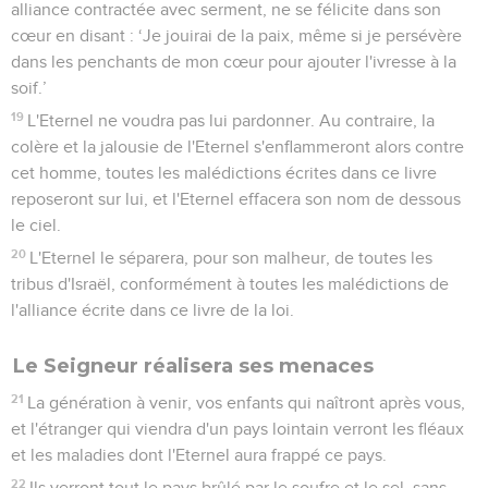
alliance contractée avec serment, ne se félicite dans son
cœur en disant : ‘Je jouirai de la paix, même si je persévère
dans les penchants de mon cœur pour ajouter l'ivresse à la
soif.’
19
L'Eternel ne voudra pas lui pardonner. Au contraire, la
colère et la jalousie de l'Eternel s'enflammeront alors contre
cet homme, toutes les malédictions écrites dans ce livre
reposeront sur lui, et l'Eternel effacera son nom de dessous
le ciel.
20
L'Eternel le séparera, pour son malheur, de toutes les
tribus d'Israël, conformément à toutes les malédictions de
l'alliance écrite dans ce livre de la loi.
Le Seigneur réalisera ses menaces
21
La génération à venir, vos enfants qui naîtront après vous,
et l'étranger qui viendra d'un pays lointain verront les fléaux
et les maladies dont l'Eternel aura frappé ce pays.
22
Ils verront tout le pays brûlé par le soufre et le sel, sans