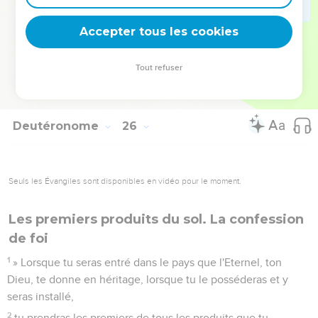
sur tous ceux qui se traînaient les derniers, pendant que tu
étais toi-même fatigué et épuisé.
Accepter tous les cookies
19
Lorsque l'Eternel, ton Dieu, t’aura délivré de tous les
ennemis qui t'entourent et t'accordera du repos dans le pays
Tout refuser
qu’il te donne en héritage et en propriété, tu effaceras le
souvenir d'Amalek de dessous le ciel. Ne l'oublie pas.
Deutéronome
26
Seuls les Évangiles sont disponibles en vidéo pour le moment.
Les premiers produits du sol. La confession
de foi
1
» Lorsque tu seras entré dans le pays que l'Eternel, ton
Dieu, te donne en héritage, lorsque tu le posséderas et y
seras installé,
2
tu prendras les premiers de tous les produits que tu