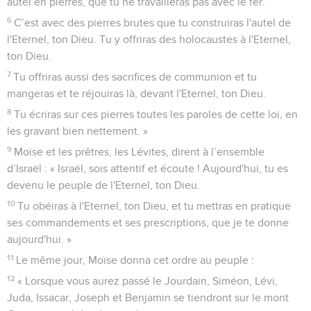
autel en pierres, que tu ne travailleras pas avec le fer.
6
C’est avec des pierres brutes que tu construiras l'autel de
l'Eternel, ton Dieu. Tu y offriras des holocaustes à l'Eternel,
ton Dieu.
7
Tu offriras aussi des sacrifices de communion et tu
mangeras et te réjouiras là, devant l'Eternel, ton Dieu.
8
Tu écriras sur ces pierres toutes les paroles de cette loi, en
les gravant bien nettement. »
9
Moïse et les prêtres, les Lévites, dirent à l’ensemble
d’Israël : « Israël, sois attentif et écoute ! Aujourd'hui, tu es
devenu le peuple de l'Eternel, ton Dieu.
10
Tu obéiras à l'Eternel, ton Dieu, et tu mettras en pratique
ses commandements et ses prescriptions, que je te donne
aujourd'hui. »
11
Le même jour, Moïse donna cet ordre au peuple :
12
« Lorsque vous aurez passé le Jourdain, Siméon, Lévi,
Juda, Issacar, Joseph et Benjamin se tiendront sur le mont