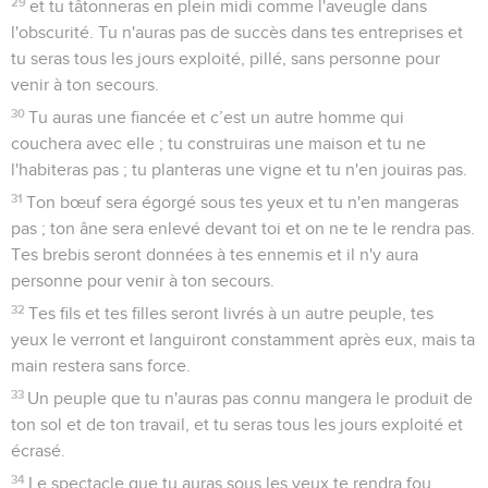
29
et tu tâtonneras en plein midi comme l'aveugle dans
l'obscurité. Tu n'auras pas de succès dans tes entreprises et
tu seras tous les jours exploité, pillé, sans personne pour
venir à ton secours.
30
Tu auras une fiancée et c’est un autre homme qui
couchera avec elle ; tu construiras une maison et tu ne
l'habiteras pas ; tu planteras une vigne et tu n'en jouiras pas.
31
Ton bœuf sera égorgé sous tes yeux et tu n'en mangeras
pas ; ton âne sera enlevé devant toi et on ne te le rendra pas.
Tes brebis seront données à tes ennemis et il n'y aura
personne pour venir à ton secours.
32
Tes fils et tes filles seront livrés à un autre peuple, tes
yeux le verront et languiront constamment après eux, mais ta
main restera sans force.
33
Un peuple que tu n'auras pas connu mangera le produit de
ton sol et de ton travail, et tu seras tous les jours exploité et
écrasé.
34
Le spectacle que tu auras sous les yeux te rendra fou.