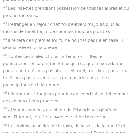
42
Les insectes prendront possession de tous tes arbres et du
produit de ton sol.
43
L'étranger en séjour chez toi s'élèvera toujours plus au-
dessus de toi et toi, tu descendras toujours plus bas.
44
Il te fera des prêts et toi, tu ne pourras pas lui en faire. Il
sera la tête et toi la queue.
45
Toutes ces malédictions t’atteindront. Elles te
poursuivront et seront ton lot jusqu'à ce que tu sois détruit,
parce que tu n'auras pas obéi à l'Eternel, ton Dieu, parce que
tu n'auras pas respecté ses commandements et ses
prescriptions qu'il te donne.
46
Elles seront à toujours pour tes descendants et toi comme
des signes et des prodiges.
47
» Pour n'avoir pas, au milieu de l'abondance générale,
servi l'Eternel, ton Dieu, avec joie et de bon cœur,
48
tu serviras, au milieu de la faim, de la soif, de la nudité et
des privations générales, les ennemis que l'Eternel enverra