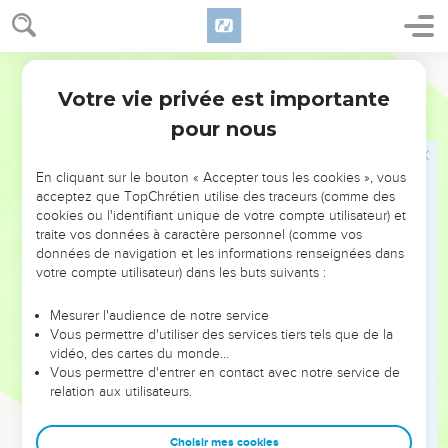
L'honnêteté dans le commerce
13
» Tu n'auras pas dans ton sac deux sortes de poids, un gros
Segond 21
et un petit.
Votre vie privée est importante
Deutéronome
25
14
Tu n'auras pas dans ta maison deux sortes de mesures,
pour nous
une grande et une petite.
15
Tu auras un poids exact et juste, et une mesure exacte et
En cliquant sur le bouton « Accepter tous les cookies », vous
juste, afin de vivre longtemps sur le territoire que l'Eternel,
acceptez que TopChrétien utilise des traceurs (comme des
cookies ou l'identifiant unique de votre compte utilisateur) et
ton Dieu, te donne.
traite vos données à caractère personnel (comme vos
16
En effet, celui qui agit de cette manière, qui commet une
données de navigation et les informations renseignées dans
injustice, est en horreur à l'Eternel, ton Dieu.
votre compte utilisateur) dans les buts suivants :
Mesurer l'audience de notre service
Les Amalécites, ennemis héréditaires
Vous permettre d'utiliser des services tiers tels que de la
17
vidéo, des cartes du monde…
» Souviens-toi de ce que t’a fait Amalek sur le chemin de
Vous permettre d'entrer en contact avec notre service de
votre sortie d'Egypte,
relation aux utilisateurs.
18
la façon dont il est venu à ta rencontre sur ton parcours et,
sans aucune crainte de Dieu, est tombé par-derrière sur toi,
Choisir mes cookies