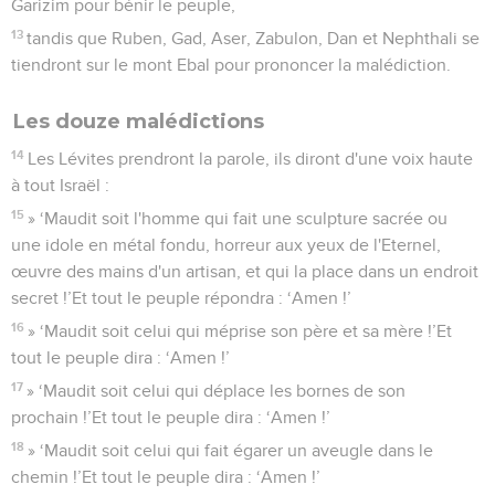
Garizim pour bénir le peuple,
13
tandis que Ruben, Gad, Aser, Zabulon, Dan et Nephthali se
tiendront sur le mont Ebal pour prononcer la malédiction.
Les douze malédictions
14
Les Lévites prendront la parole, ils diront d'une voix haute
à tout Israël :
15
» ‘Maudit soit l'homme qui fait une sculpture sacrée ou
une idole en métal fondu, horreur aux yeux de l'Eternel,
œuvre des mains d'un artisan, et qui la place dans un endroit
secret !’Et tout le peuple répondra : ‘Amen !’
16
» ‘Maudit soit celui qui méprise son père et sa mère !’Et
tout le peuple dira : ‘Amen !’
17
» ‘Maudit soit celui qui déplace les bornes de son
prochain !’Et tout le peuple dira : ‘Amen !’
18
» ‘Maudit soit celui qui fait égarer un aveugle dans le
chemin !’Et tout le peuple dira : ‘Amen !’