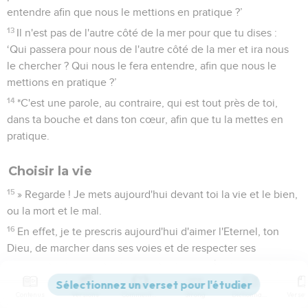
entendre afin que nous le mettions en pratique ?’
13
Il n'est pas de l'autre côté de la mer pour que tu dises :
‘Qui passera pour nous de l'autre côté de la mer et ira nous
le chercher ? Qui nous le fera entendre, afin que nous le
mettions en pratique ?’
14
*C'est une parole, au contraire, qui est tout près de toi,
dans ta bouche et dans ton cœur, afin que tu la mettes en
pratique.
Choisir la vie
15
» Regarde ! Je mets aujourd'hui devant toi la vie et le bien,
ou la mort et le mal.
16
En effet, je te prescris aujourd'hui d'aimer l'Eternel, ton
Dieu, de marcher dans ses voies et de respecter ses
commandements, ses prescriptions et ses règles afin de
vivre et de te multiplier, afin que l'Eternel, ton Dieu, te
Contenus
Versions
Commentaires
Strong
Dictionnaire
bénisse dans le pays dont tu vas entrer en possession.