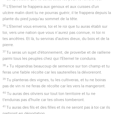
35
L'Eternel te frappera aux genoux et aux cuisses d'un
ulcère malin dont tu ne pourras guérir, il te frappera depuis la
plante du pied jusqu'au sommet de la tête.
36
L'Eternel vous enverra, toi et le roi que tu auras établi sur
toi, vers une nation que vous n’aurez pas connue, ni toi ni
tes ancêtres. Et là, tu serviras d'autres dieux, du bois et de la
pierre.
37
Tu seras un sujet d'étonnement, de proverbe et de raillerie
parmi tous les peuples chez qui l'Eternel te conduira.
38
» Tu répandras beaucoup de semence sur ton champ et tu
feras une faible récolte car les sauterelles la dévoreront.
39
Tu planteras des vignes, tu les cultiveras, et tu ne boiras
pas de vin ni ne feras de récolte car les vers la mangeront.
40
Tu auras des oliviers sur tout ton territoire et tu ne
t'enduiras pas d'huile car tes olives tomberont.
41
Tu auras des fils et des filles et ils ne seront pas à toi car ils
partiront en déportation.