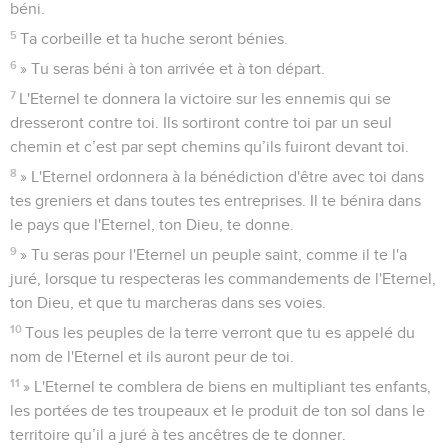
béni.
5
Ta corbeille et ta huche seront bénies.
6
» Tu seras béni à ton arrivée et à ton départ.
7
L'Eternel te donnera la victoire sur les ennemis qui se
dresseront contre toi. Ils sortiront contre toi par un seul
chemin et c’est par sept chemins qu’ils fuiront devant toi.
8
» L'Eternel ordonnera à la bénédiction d'être avec toi dans
tes greniers et dans toutes tes entreprises. Il te bénira dans
le pays que l'Eternel, ton Dieu, te donne.
9
» Tu seras pour l'Eternel un peuple saint, comme il te l'a
juré, lorsque tu respecteras les commandements de l'Eternel,
ton Dieu, et que tu marcheras dans ses voies.
10
Tous les peuples de la terre verront que tu es appelé du
nom de l'Eternel et ils auront peur de toi.
11
» L'Eternel te comblera de biens en multipliant tes enfants,
les portées de tes troupeaux et le produit de ton sol dans le
territoire qu’il a juré à tes ancêtres de te donner.