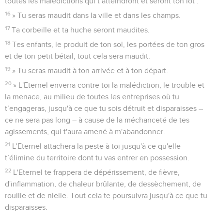
toutes les malédictions qui t’atteindront et seront ton lot :
16
» Tu seras maudit dans la ville et dans les champs.
17
Ta corbeille et ta huche seront maudites.
18
Tes enfants, le produit de ton sol, les portées de ton gros
et de ton petit bétail, tout cela sera maudit.
19
» Tu seras maudit à ton arrivée et à ton départ.
20
» L'Eternel enverra contre toi la malédiction, le trouble et
la menace, au milieu de toutes les entreprises où tu
t’engageras, jusqu'à ce que tu sois détruit et disparaisses –
ce ne sera pas long – à cause de la méchanceté de tes
agissements, qui t'aura amené à m'abandonner.
21
L'Eternel attachera la peste à toi jusqu'à ce qu'elle
t’élimine du territoire dont tu vas entrer en possession.
22
L'Eternel te frappera de dépérissement, de fièvre,
d'inflammation, de chaleur brûlante, de dessèchement, de
rouille et de nielle. Tout cela te poursuivra jusqu'à ce que tu
disparaisses.