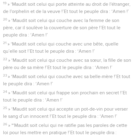
19
» ‘Maudit soit celui qui porte atteinte au droit de l'étranger,
de l'orphelin et de la veuve !’Et tout le peuple dira : ‘Amen !’
20
» ‘Maudit soit celui qui couche avec la femme de son
père, car il soulève la couverture de son père !’Et tout le
peuple dira : ‘Amen !’
21
» ‘Maudit soit celui qui couche avec une bête, quelle
qu’elle soit !’Et tout le peuple dira : ‘Amen !’
22
» ‘Maudit soit celui qui couche avec sa sœur, la fille de son
père ou de sa mère !’Et tout le peuple dira : ‘Amen !’
23
» ‘Maudit soit celui qui couche avec sa belle-mère !’Et tout
le peuple dira : ‘Amen !’
24
» ‘Maudit soit celui qui frappe son prochain en secret !’Et
tout le peuple dira : ‘Amen !’
25
» ‘Maudit soit celui qui accepte un pot-de-vin pour verser
le sang d’un innocent !’Et tout le peuple dira : ‘Amen !’
26
» *‘Maudit soit celui qui ne ratifie pas les paroles de cette
loi pour les mettre en pratique !’Et tout le peuple dira :