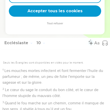
ne sont pas écoutées. »
17
Les paroles des sages tranquillement écoutées valent
Accepter tous les cookies
mieux que les cris de celui qui domine parmi les hommes
stupides.
Tout refuser
18
La sagesse vaut mieux que les instruments de guerre, mais
un seul pécheur suffit pour détruire beaucoup de bien.
Ecclésiaste
10
Seuls les Évangiles sont disponibles en vidéo pour le moment.
1
Les mouches mortes infectent et font fermenter l'huile du
parfumeur ; de même, un peu de folie l'emporte sur la
sagesse et sur la gloire.
2
Le cœur du sage le conduit du bon côté, et le cœur de
l'homme stupide du mauvais côté.
3
Quand le fou marche sur un chemin, comme il manque de
bon sens, il révèle à tous qu’il est un fou.