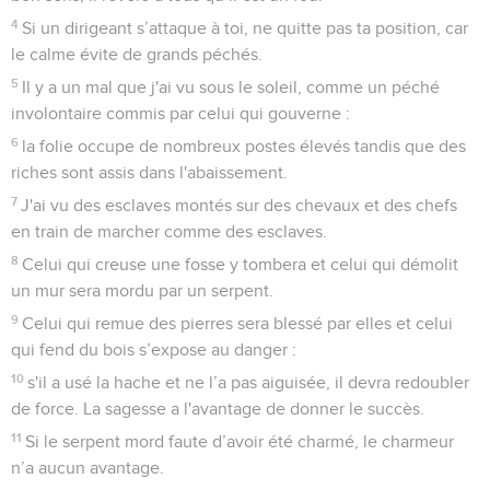
4
Si un dirigeant s’attaque à toi, ne quitte pas ta position, car
le calme évite de grands péchés.
5
Il y a un mal que j'ai vu sous le soleil, comme un péché
involontaire commis par celui qui gouverne :
6
la folie occupe de nombreux postes élevés tandis que des
riches sont assis dans l'abaissement.
7
J'ai vu des esclaves montés sur des chevaux et des chefs
en train de marcher comme des esclaves.
8
Celui qui creuse une fosse y tombera et celui qui démolit
un mur sera mordu par un serpent.
9
Celui qui remue des pierres sera blessé par elles et celui
qui fend du bois s’expose au danger :
10
s'il a usé la hache et ne l’a pas aiguisée, il devra redoubler
de force. La sagesse a l'avantage de donner le succès.
11
Si le serpent mord faute d’avoir été charmé, le charmeur
n’a aucun avantage.