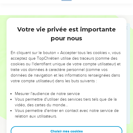
ni même le pain aux sages, la richesse aux intelligents ou la
faveur à ceux qui ont de la connaissance. En effet, ils
dépendent tous des circonstances, favorables ou non.
Segond 21
12
L'homme ne connaît pas non plus son heure. Il est pareil
Votre vie privée est importante
Ecclésiaste
9
aux poissons capturés dans le filet fatal, aux oiseaux pris au
pour nous
piège : comme eux, les humains sont surpris lorsque le
malheur arrive, lorsqu'il tombe sur eux tout à coup.
En cliquant sur le bouton « Accepter tous les cookies », vous
13
J'ai aussi vu, sous le soleil, cet exemple de sagesse, et il
acceptez que TopChrétien utilise des traceurs (comme des
cookies ou l'identifiant unique de votre compte utilisateur) et
m'a paru important.
traite vos données à caractère personnel (comme vos
14
Il y avait une petite ville avec peu d'habitants ; un roi
données de navigation et les informations renseignées dans
puissant a marché contre elle, l’a encerclée et a fait de
votre compte utilisateur) dans les buts suivants :
grands travaux de siège contre elle.
Mesurer l'audience de notre service
15
Mais il a été confronté à un homme pauvre et sage qui a
Vous permettre d'utiliser des services tiers tels que de la
sauvé la ville par sa sagesse. Pourtant, personne ne s'est
vidéo, des cartes du monde…
Vous permettre d'entrer en contact avec notre service de
souvenu de cet homme pauvre.
relation aux utilisateurs.
16
Alors j'ai dit : « La sagesse vaut mieux que la force.
Cependant, la sagesse du pauvre est méprisée et ses paroles
Choisir mes cookies