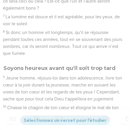
ce sera ceci ou cela ? Est-ce que l'un et l'autre seront
également bons ?
7
La lumière est douce et il est agréable, pour les yeux, de
voir le soleil.
8
Si donc un homme vit longtemps, qu'il se réjouisse
pendant toutes ces années, tout en se souvenant des jours
sombres, car ils seront nombreux. Tout ce qui arrive n’est
que fumée.
Soyons heureux avant qu'il soit trop tard
9
Jeune homme, réjouis-toi dans ton adolescence, livre ton
cœur à la joie durant ta jeunesse, marche en suivant les
voies de ton cœur et les regards de tes yeux ! Cependant,
sache que pour tout cela Dieu t'appellera en jugement.
10
Chasse le chagrin de ton cœur et éloigne le mal de ton
corps, car l’adolescence et la jeunesse partent en fumée.
Contenus
Versions
Commentaires
Strong
Dictionnaire
Ecclésiaste
12