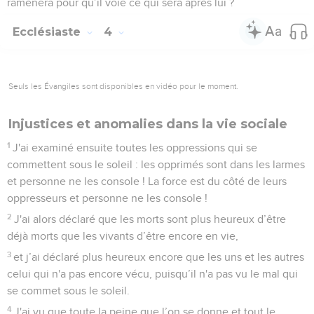
ramènera pour qu’il voie ce qui sera après lui ?
Ecclésiaste
4
Seuls les Évangiles sont disponibles en vidéo pour le moment.
Injustices et anomalies dans la vie sociale
1
J'ai examiné ensuite toutes les oppressions qui se
commettent sous le soleil : les opprimés sont dans les larmes
et personne ne les console ! La force est du côté de leurs
oppresseurs et personne ne les console !
2
J'ai alors déclaré que les morts sont plus heureux d’être
déjà morts que les vivants d’être encore en vie,
3
et j’ai déclaré plus heureux encore que les uns et les autres
celui qui n'a pas encore vécu, puisqu’il n'a pas vu le mal qui
se commet sous le soleil.
4
J'ai vu que toute la peine que l’on se donne et tout le