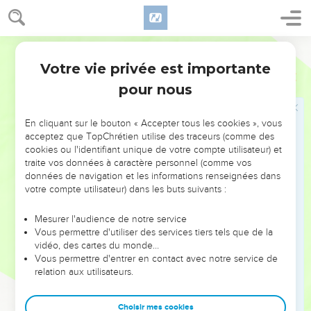
Cela aussi, c’est de la fumée.
20
J'en suis venu à désespérer à cause de toute la peine que
Segond 21
je me suis donnée sous le soleil.
Votre vie privée est importante
21
En effet, un homme peut travailler avec sagesse, savoir-
Ecclésiaste
2
faire et succès, et il doit laisser le produit de son travail à un
pour nous
homme qui ne s’est donné aucune peine pour cela. Cela
aussi, c’est de la fumée et c’est un grand malheur.
En cliquant sur le bouton « Accepter tous les cookies », vous
acceptez que TopChrétien utilise des traceurs (comme des
22
Oui, que retire l'homme de tout son travail et des
cookies ou l'identifiant unique de votre compte utilisateur) et
préoccupations de son cœur, alors qu’il se donne tant de
traite vos données à caractère personnel (comme vos
peine pour cela sous le soleil ?
données de navigation et les informations renseignées dans
votre compte utilisateur) dans les buts suivants :
23
Ses journées ne sont toutes que souffrance et son activité
n'est que chagrin. Même la nuit, son cœur ne connaît pas le
Mesurer l'audience de notre service
repos. Cela aussi, c’est de la fumée.
Vous permettre d'utiliser des services tiers tels que de la
24
vidéo, des cartes du monde…
Le seul bonheur, pour l'homme, consiste à manger, à boire
Vous permettre d'entrer en contact avec notre service de
et à se donner du plaisir dans son travail, mais cela aussi, je
relation aux utilisateurs.
l'ai bien vu moi-même, dépend de Dieu.
25
En effet, qui peut manger et jouir de quelque chose, en
Choisir mes cookies