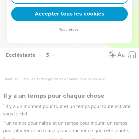
dehors de moi ?
26
Oui, à l'homme qui lui est agréable il donne la sagesse, la
Accepter tous les cookies
connaissance et la joie, mais au pécheur il réserve la tâche
de récolter et d’amasser des biens afin de les donner à celui
Tout refuser
qui est agréable à Dieu. Cela aussi, c’est de la fumée et cela
revient à poursuivre le vent.
Ecclésiaste
3
Seuls les Évangiles sont disponibles en vidéo pour le moment.
Il y a un temps pour chaque chose
1
Il y a un moment pour tout et un temps pour toute activité
sous le ciel :
2
un temps pour naître et un temps pour mourir, un temps
pour planter et un temps pour arracher ce qui a été planté,
3