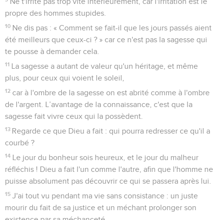
Ne t'irrite pas trop vite intérieurement, car l'irritation est le
propre des hommes stupides.
10
Ne dis pas : « Comment se fait-il que les jours passés aient
été meilleurs que ceux-ci ? » car ce n'est pas la sagesse qui
te pousse à demander cela.
11
La sagesse a autant de valeur qu'un héritage, et même
plus, pour ceux qui voient le soleil,
12
car à l'ombre de la sagesse on est abrité comme à l'ombre
de l'argent. L’avantage de la connaissance, c'est que la
sagesse fait vivre ceux qui la possèdent.
13
Regarde ce que Dieu a fait : qui pourra redresser ce qu'il a
courbé ?
14
Le jour du bonheur sois heureux, et le jour du malheur
réfléchis ! Dieu a fait l'un comme l'autre, afin que l'homme ne
puisse absolument pas découvrir ce qui se passera après lui.
15
J'ai tout vu pendant ma vie sans consistance : un juste
mourir du fait de sa justice et un méchant prolonger son
existence par sa méchanceté.