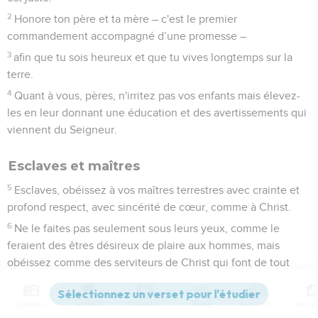
2
Honore ton père et ta mère – c'est le premier
commandement accompagné d’une promesse –
3
afin que tu sois heureux et que tu vives longtemps sur la
terre.
4
Quant à vous, pères, n'irritez pas vos enfants mais élevez-
les en leur donnant une éducation et des avertissements qui
viennent du Seigneur.
Esclaves et maîtres
5
Esclaves, obéissez à vos maîtres terrestres avec crainte et
profond respect, avec sincérité de cœur, comme à Christ.
6
Ne le faites pas seulement sous leurs yeux, comme le
feraient des êtres désireux de plaire aux hommes, mais
obéissez comme des serviteurs de Christ qui font de tout
leur cœur la volonté de Dieu.
7
Servez-les avec bonne volonté, comme si vous serviez le
Contenus
Versions
Commentaires
Strong
Dictionnaire
Seigneur et non des hommes,