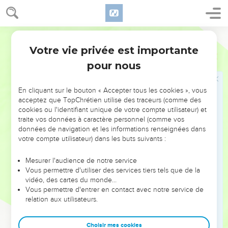
de l'Esprit, et l'Esprit a des désirs contraires à ceux de la
nature humaine. Ils sont opposés entre eux, de sorte que
vous ne pouvez pas faire ce que vous voudriez.
Segond 21
18
Cependant, si vous êtes conduits par l'Esprit, vous n'êtes
Votre vie privée est importante
Galates
5
pas sous la loi.
pour nous
19
Les œuvres de la nature humaine sont évidentes : ce sont
[l'adultère, ] l'immoralité sexuelle, l'impureté, la débauche,
En cliquant sur le bouton « Accepter tous les cookies », vous
20
l'idolâtrie, la magie, les haines, les querelles, les jalousies,
acceptez que TopChrétien utilise des traceurs (comme des
les colères, les rivalités, les divisions, les sectes,
cookies ou l'identifiant unique de votre compte utilisateur) et
traite vos données à caractère personnel (comme vos
21
l'envie, [les meurtres, ] l'ivrognerie, les excès de table et
données de navigation et les informations renseignées dans
les choses semblables. Je vous préviens, comme je l'ai déjà
votre compte utilisateur) dans les buts suivants :
fait : ceux qui ont un tel comportement n'hériteront pas du
royaume de Dieu.
Mesurer l'audience de notre service
Vous permettre d'utiliser des services tiers tels que de la
22
Mais le fruit de l'Esprit, c'est l'amour, la joie, la paix, la
vidéo, des cartes du monde…
patience, la bonté, la bienveillance, la foi, la douceur, la
Vous permettre d'entrer en contact avec notre service de
maîtrise de soi.
relation aux utilisateurs.
23
Contre de telles attitudes, il n’y a pas de loi.
Choisir mes cookies
24