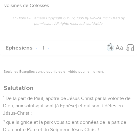
voisines de Colosses.
La Bible Du Semeur Copyright © 1992, 1999 by Biblica, Inc.® Used by
permission. All rights reserved worldwide.
Ephésiens
1
Seuls les Évangiles sont disponibles en vidéo pour le moment.
Salutation
1
De la part de Paul, apôtre de Jésus-Christ par la volonté de
Dieu, aux saintsqui sont [à Ephèse] et qui sont fidèles en
Jésus-Christ :
2
que la grâce et la paix vous soient données de la part de
Dieu notre Père et du Seigneur Jésus-Christ !