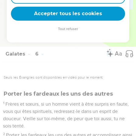
Ceux qui appartiennent à [Jésus-]Christ ont crucifié leur
nature propre avec ses passions et ses désirs.
Accepter tous les cookies
25
Si nous vivons par l'Esprit, laissons-nous aussi conduire
par l'Esprit.
Tout refuser
26
Ne soyons pas vaniteux en nous provoquant les uns les
autres, en nous portant envie les uns aux autres.
Galates
6
Seuls les Évangiles sont disponibles en vidéo pour le moment.
Porter les fardeaux les uns des autres
1
Frères et sœurs, si un homme vient à être surpris en faute,
vous qui êtes spirituels, redressez-le dans un esprit de
douceur. Veille sur toi-même, de peur que toi aussi, tu ne
sois tenté.
2
Portez les fardeaux les uns des autres et accomplissez ainsi