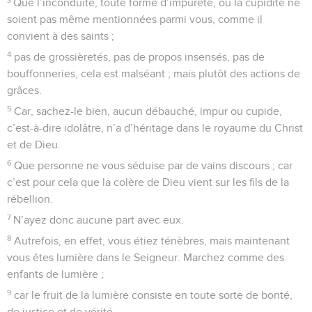
Que l’inconduite, toute forme d’impureté, ou la cupidité ne
soient pas même mentionnées parmi vous, comme il
convient à des saints ;
4
pas de grossièretés, pas de propos insensés, pas de
bouffonneries, cela est malséant ; mais plutôt des actions de
grâces.
5
Car, sachez-le bien, aucun débauché, impur ou cupide,
c’est-à-dire idolâtre, n’a d’héritage dans le royaume du Christ
et de Dieu.
6
Que personne ne vous séduise par de vains discours ; car
c’est pour cela que la colère de Dieu vient sur les fils de la
rébellion.
7
N’ayez donc aucune part avec eux.
8
Autrefois, en effet, vous étiez ténèbres, mais maintenant
vous êtes lumière dans le Seigneur. Marchez comme des
enfants de lumière ;
9
car le fruit de la lumière consiste en toute sorte de bonté,
de justice et de vérité.