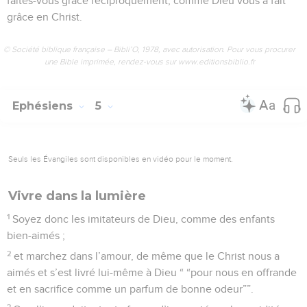
faites-vous grâce réciproquement, comme Dieu vous a fait
grâce en Christ.
© Société biblique française – Bibli’O, 1978, avec autorisation. Pour vous procurer
une Bible imprimée, rendez-vous sur www.editionsbiblio.fr
Ephésiens
5
Seuls les Évangiles sont disponibles en vidéo pour le moment.
Vivre dans la lumière
1
Soyez donc les imitateurs de Dieu, comme des enfants
bien-aimés ;
2
et marchez dans l’amour, de même que le Christ nous a
aimés et s’est livré lui-même à Dieu “ “pour nous en offrande
et en sacrifice comme un parfum de bonne odeur””.
3