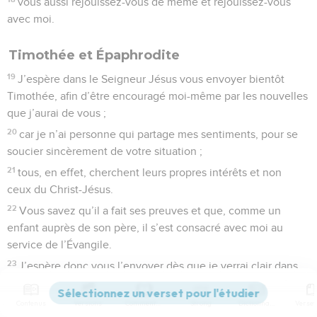
vous aussi réjouissez-vous de même et réjouissez-vous
avec moi.
Timothée et Épaphrodite
19
J’espère dans le Seigneur Jésus vous envoyer bientôt
Timothée, afin d’être encouragé moi-même par les nouvelles
que j’aurai de vous ;
20
car je n’ai personne qui partage mes sentiments, pour se
soucier sincèrement de votre situation ;
21
tous, en effet, cherchent leurs propres intérêts et non
ceux du Christ-Jésus.
22
Vous savez qu’il a fait ses preuves et que, comme un
enfant auprès de son père, il s’est consacré avec moi au
service de l’Évangile.
23
J’espère donc vous l’envoyer dès que je verrai clair dans
ma situation ;
24
et j’ai cette confiance dans le Seigneur que je viendrai
Contenus
Versions
Commentaires
Strong
Dictionnaire