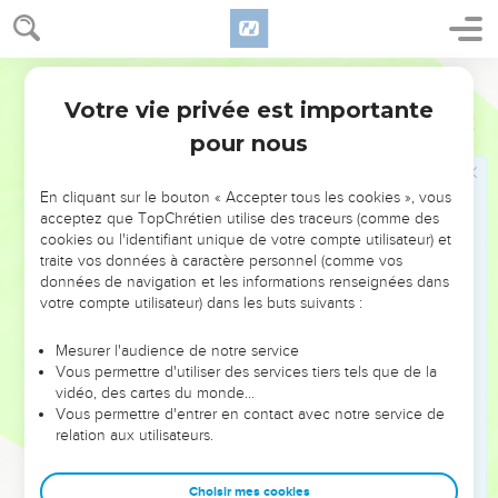
en détruisant le mur de séparation, l’inimitié.
15
Il a dans sa chair annulé la loi avec ses commandements et
Segond 1978 (Colombe)
leurs dispositions, pour créer en sa personne, avec les deux,
un seul homme nouveau en faisant la paix,
Votre vie privée est importante
Ephésiens
2
16
et pour les réconcilier avec Dieu tous deux en un seul
pour nous
corps par sa croix, en faisant mourir par elle l’inimitié.
17
Il est venu annoncer comme une bonne nouvelle, la paix à
En cliquant sur le bouton « Accepter tous les cookies », vous
acceptez que TopChrétien utilise des traceurs (comme des
vous qui étiez loin et la paix à ceux qui étaient proches ;
cookies ou l'identifiant unique de votre compte utilisateur) et
18
car par lui, nous avons les uns et les autres accès auprès
traite vos données à caractère personnel (comme vos
données de navigation et les informations renseignées dans
du Père dans un même Esprit.
votre compte utilisateur) dans les buts suivants :
19
Ainsi donc, vous n’êtes plus des étrangers ni des gens de
passage ; mais vous êtes concitoyens des saints, membres
Mesurer l'audience de notre service
de la famille de Dieu.
Vous permettre d'utiliser des services tiers tels que de la
vidéo, des cartes du monde…
20
Vous avez été édifiés sur le fondement des apôtres et des
Vous permettre d'entrer en contact avec notre service de
prophètes, Jésus-Christ lui-même étant la pierre de l’angle.
relation aux utilisateurs.
21
En lui, tout l’édifice bien coordonné s’élève pour être un
temple saint dans le Seigneur.
Choisir mes cookies