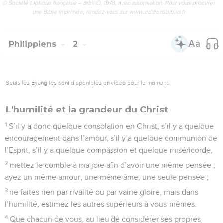
© Société biblique française – Bibli’O, 1978, avec autorisation. Pour vous procurer
une Bible imprimée, rendez-vous sur www.editionsbiblio.fr
Philippiens
2
Seuls les Évangiles sont disponibles en vidéo pour le moment.
L'humilité et la grandeur du Christ
1
S’il y a donc quelque consolation en Christ, s’il y a quelque
encouragement dans l’amour, s’il y a quelque communion de
l’Esprit, s’il y a quelque compassion et quelque miséricorde,
2
mettez le comble à ma joie afin d’avoir une même pensée ;
ayez un même amour, une même âme, une seule pensée ;
3
ne faites rien par rivalité ou par vaine gloire, mais dans
l’humilité, estimez les autres supérieurs à vous-mêmes.
4
Que chacun de vous, au lieu de considérer ses propres