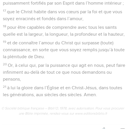
puissamment fortifiés par son Esprit dans l’homme intérieur ;
17
que le Christ habite dans vos cœurs par la foi et que vous
soyez enracinés et fondés dans l’amour,
18
pour être capables de comprendre avec tous les saints
quelle est la largeur, la longueur, la profondeur et la hauteur,
19
et de connaître l’amour du Christ qui surpasse (toute)
connaissance, en sorte que vous soyez remplis jusqu’à toute
la plénitude de Dieu.
20
Or, à celui qui, par la puissance qui agit en nous, peut faire
infiniment au-delà de tout ce que nous demandons ou
pensons,
21
à lui la gloire dans l’Église et en Christ-Jésus, dans toutes
les générations, aux siècles des siècles. Amen.
© Société biblique française – Bibli’O, 1978, avec autorisation. Pour vous procurer
une Bible imprimée, rendez-vous sur www.editionsbiblio.fr