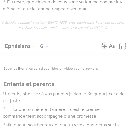
33
Du reste, que chacun de vous aime sa femme comme lui-
même, et que la femme respecte son mari.
© Société biblique française – Bibli’O, 1978, avec autorisation. Pour vous procurer
une Bible imprimée, rendez-vous sur www.editionsbiblio.fr
Ephésiens
6
Seuls les Évangiles sont disponibles en vidéo pour le moment.
Enfants et parents
1
Enfants, obéissez à vos parents [selon le Seigneur], car cela
est juste.
2
“ “Honore ton père et ta mère – c’est le premier
commandement accompagné d’une promesse –
3
afin que tu sois heureux et que tu vives longtemps sur la