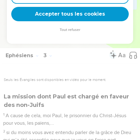
22
En lui, vous aussi, vous êtes édifiés ensemble pour être
Accepter tous les cookies
une habitation de Dieu en Esprit.
© Société biblique française – Bibli’O, 1978, avec autorisation. Pour vous procurer
Tout refuser
une Bible imprimée, rendez-vous sur www.editionsbiblio.fr
Ephésiens
3
Seuls les Évangiles sont disponibles en vidéo pour le moment.
La mission dont Paul est chargé en faveur
des non-Juifs
1
A cause de cela, moi Paul, le prisonnier du Christ-Jésus
pour vous, les païens,...
2
si du moins vous avez entendu parler de la grâce de Dieu
qui m’a été accordée pour que je vous en fasse part.