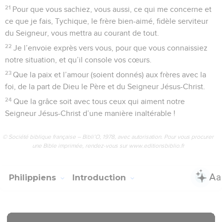
21
Pour que vous sachiez, vous aussi, ce qui me concerne et
ce que je fais, Tychique, le frère bien-aimé, fidèle serviteur
du Seigneur, vous mettra au courant de tout.
22
Je l’envoie exprès vers vous, pour que vous connaissiez
notre situation, et qu’il console vos cœurs.
23
Que la paix et l’amour (soient donnés) aux frères avec la
foi, de la part de Dieu le Père et du Seigneur Jésus-Christ.
24
Que la grâce soit avec tous ceux qui aiment notre
Seigneur Jésus-Christ d’une manière inaltérable !
© Société biblique française – Bibli’O, 1978, avec autorisation. Pour vous procurer
une Bible imprimée, rendez-vous sur www.editionsbiblio.fr
Philippiens
Introduction