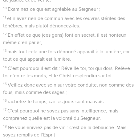
10
Examinez ce qui est agréable au Seigneur ;
11
et n’ayez rien de commun avec les œuvres stériles des
ténèbres, mais plutôt dénoncez-les.
12
En effet ce que (ces gens) font en secret, il est honteux
même d’en parler,
13
mais tout cela une fois dénoncé apparaît à la lumière, car
tout ce qui apparaît est lumière.
14
C’est pourquoi il est dit : Réveille-toi, toi qui dors, Relève-
toi d’entre les morts, Et le Christ resplendira sur toi.
15
Veillez donc avec soin sur votre conduite, non comme des
fous, mais comme des sages ;
16
rachetez le temps, car les jours sont mauvais.
17
C’est pourquoi ne soyez pas sans intelligence, mais
comprenez quelle est la volonté du Seigneur.
18
Ne vous enivrez pas de vin : c’est de la débauche. Mais
soyez remplis de l’Esprit :