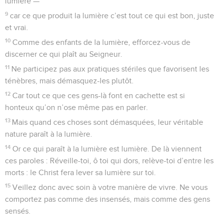
lumière —
9
car ce que produit la lumière c’est tout ce qui est bon, juste
et vrai.
10
Comme des enfants de la lumière, efforcez-vous de
discerner ce qui plaît au Seigneur.
11
Ne participez pas aux pratiques stériles que favorisent les
ténèbres, mais démasquez-les plutôt.
12
Car tout ce que ces gens-là font en cachette est si
honteux qu’on n’ose même pas en parler.
13
Mais quand ces choses sont démasquées, leur véritable
nature paraît à la lumière.
14
Or ce qui paraît à la lumière est lumière. De là viennent
ces paroles : Réveille-toi, ô toi qui dors, relève-toi d’entre les
morts : le Christ fera lever sa lumière sur toi.
15
Veillez donc avec soin à votre manière de vivre. Ne vous
comportez pas comme des insensés, mais comme des gens
sensés.