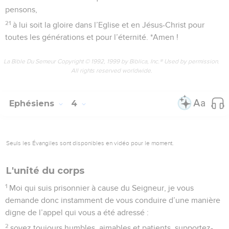
pensons,
21
à lui soit la gloire dans l’Eglise et en Jésus-Christ pour
toutes les générations et pour l’éternité. *Amen !
La Bible Du Semeur Copyright © 1992, 1999 by Biblica, Inc.® Used by permission.
All rights reserved worldwide.
Ephésiens
4
Seuls les Évangiles sont disponibles en vidéo pour le moment.
L'unité du corps
1
Moi qui suis prisonnier à cause du Seigneur, je vous
demande donc instamment de vous conduire d’une manière
digne de l’appel qui vous a été adressé :
2
soyez toujours humbles, aimables et patients, supportez-