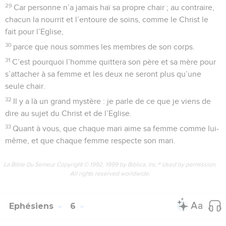
29
Car personne n’a jamais haï sa propre chair ; au contraire,
chacun la nourrit et l’entoure de soins, comme le Christ le
fait pour l’Eglise,
30
parce que nous sommes les membres de son corps.
31
C’est pourquoi l’homme quittera son père et sa mère pour
s’attacher à sa femme et les deux ne seront plus qu’une
seule chair.
32
Il y a là un grand mystère : je parle de ce que je viens de
dire au sujet du Christ et de l’Eglise.
33
Quant à vous, que chaque mari aime sa femme comme lui-
même, et que chaque femme respecte son mari.
La Bible Du Semeur Copyright © 1992, 1999 by Biblica, Inc.® Used by permission.
All rights reserved worldwide.
Ephésiens
6