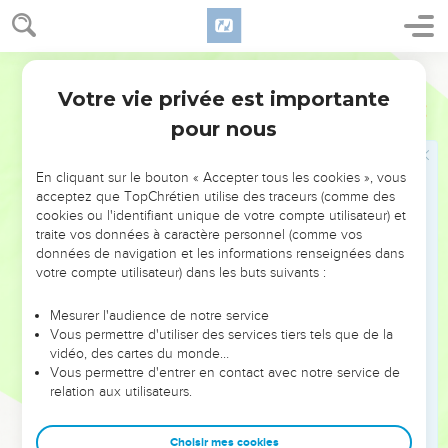
qu’il a unis à lui-même, en établissant la paix.
16
Il voulait aussi les réconcilier les uns et les autres avec
Semeur
Dieu et les unir en un seul corps, en supprimant, par sa mort
Votre vie privée est importante
sur la croix, ce qui faisait d’eux des ennemis.
Ephésiens
2
pour nous
17
Ainsi il est venu annoncer la paix à vous qui étiez loin et la
paix à ceux qui étaient proches.
En cliquant sur le bouton « Accepter tous les cookies », vous
18
Car, grâce à lui, nous avons accès, les uns comme les
acceptez que TopChrétien utilise des traceurs (comme des
autres, auprès du Père, par le même Esprit.
cookies ou l'identifiant unique de votre compte utilisateur) et
traite vos données à caractère personnel (comme vos
19
Voilà pourquoi vous n’êtes plus des étrangers ou des
données de navigation et les informations renseignées dans
résidents temporaires, vous êtes concitoyens des membres
votre compte utilisateur) dans les buts suivants :
du peuple de Dieu, vous faites partie de la famille de Dieu.
20
Dieu vous a intégrés à l’édifice qu’il construit sur le
Mesurer l'audience de notre service
Vous permettre d'utiliser des services tiers tels que de la
fondement que sont les *apôtres, ses *prophètes, et dont
vidéo, des cartes du monde…
Jésus-Christ lui-même est la pierre principale.
Vous permettre d'entrer en contact avec notre service de
21
relation aux utilisateurs.
En lui toute la construction s’élève, bien coordonnée, afin
d’être un temple saint dans le Seigneur,
Choisir mes cookies
22
et, unis au Christ, vous avez été intégrés ensemble à cette