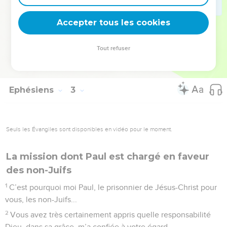
construction pour former une demeure où Dieu habite par
Accepter tous les cookies
l’Esprit.
La Bible Du Semeur Copyright © 1992, 1999 by Biblica, Inc.® Used by permission.
Tout refuser
All rights reserved worldwide.
Ephésiens
3
Seuls les Évangiles sont disponibles en vidéo pour le moment.
La mission dont Paul est chargé en faveur
des non-Juifs
1
C’est pourquoi moi Paul, le prisonnier de Jésus-Christ pour
vous, les non-Juifs...
2
Vous avez très certainement appris quelle responsabilité
Dieu, dans sa grâce, m’a confiée à votre égard.