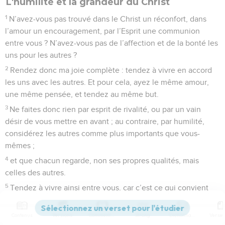
L'humilité et la grandeur du Christ
1
N’avez-vous pas trouvé dans le Christ un réconfort, dans
l’amour un encouragement, par l’Esprit une communion
entre vous ? N’avez-vous pas de l’affection et de la bonté les
uns pour les autres ?
2
Rendez donc ma joie complète : tendez à vivre en accord
les uns avec les autres. Et pour cela, ayez le même amour,
une même pensée, et tendez au même but.
3
Ne faites donc rien par esprit de rivalité, ou par un vain
désir de vous mettre en avant ; au contraire, par humilité,
considérez les autres comme plus importants que vous-
mêmes ;
4
et que chacun regarde, non ses propres qualités, mais
celles des autres.
5
Tendez à vivre ainsi entre vous, car c’est ce qui convient
quand on est uni à Jésus-Christ.
6
Lui qui, dès l’origine, était de condition divine, ne chercha
Contenus
Versions
Commentaires
Strong
Dictionnaire