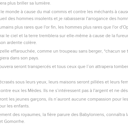
era plus briller sa lumière.
e le monde à cause du mal commis et contre les méchants à cause
gueil des hommes insolents et je rabaisserai l'arrogance des hom
umains plus rares que l'or fin, les hommes plus rares que l'or d'Op
rai le ciel et la terre tremblera sur elle-même à cause de la fureur
 son ardente colère.
elle effarouchée, comme un troupeau sans berger, *chacun se t
giera dans son pays.
ouvera seront transpercés et tous ceux que l’on attrapera tombe
écrasés sous leurs yeux, leurs maisons seront pillées et leurs fe
contre eux les Mèdes. Ils ne s’intéressent pas à l'argent et ne dési
ttront les jeunes garçons, ils n’auront aucune compassion pour le
our les enfants.
ement des royaumes, la fière parure des Babyloniens, connaîtra 
et Gomorrhe.