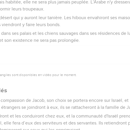
ais habitée, elle ne sera plus jamais peuplée. L'Arabe n'y dressera
dormir leurs troupeaux.
désert qui y auront leur tanière. Les hiboux envahiront ses maiso
s viendront y faire leurs bonds.
 dans ses palais et les chiens sauvages dans ses résidences de 
à et son existence ne sera pas prolongée.
vangiles sont disponibles en vidéo pour le moment.
lés
a compassion de Jacob, son choix se portera encore sur Israël, et 
s étrangers se joindront à eux, ils se rattacheront à la famille de 
ront et les conduiront chez eux, et la communauté d'Israël pren
l, elle fera d’eux des serviteurs et des servantes. Ils retiendront 
 domineront sur ceux qui les opprimaient.