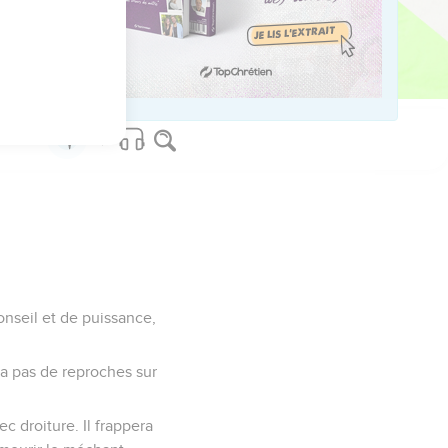
e : les plus hauts arbres
eu puissant.
conseil et de puissance,
era pas de reproches sur
ec droiture. Il frappera