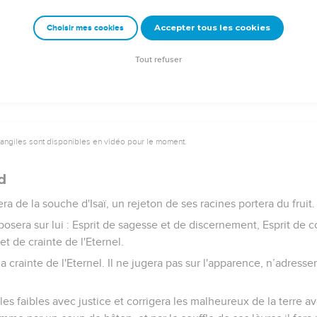
 l'Eternel, le maître de l’univers, brise les branches avec violenc
Accepter tous les cookies
Choisir mes cookies
levés sont jetés par terre.
les buissons de la forêt et le Liban s’effondre sous les coups du Di
Tout refuser
vangiles sont disponibles en vidéo pour le moment.
d
a de la souche d'Isaï, un rejeton de ses racines portera du fruit.
reposera sur lui : Esprit de sagesse et de discernement, Esprit de 
t de crainte de l'Eternel.
 la crainte de l'Eternel. Il ne jugera pas sur l'apparence, n’adress
 les faibles avec justice et corrigera les malheureux de la terre av