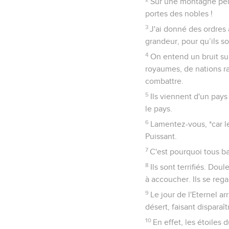
Sur une montagne pelée
portes des nobles !
3
J'ai donné des ordres
grandeur, pour qu’ils s
4
On entend un bruit su
royaumes, de nations ra
combattre.
5
Ils viennent d'un pays
le pays.
6
Lamentez-vous, *car le
Puissant.
7
C'est pourquoi tous b
8
Ils sont terrifiés. D
à accoucher. Ils se rega
9
Le jour de l'Eternel ar
désert, faisant disparaî
10
En effet, les étoiles 