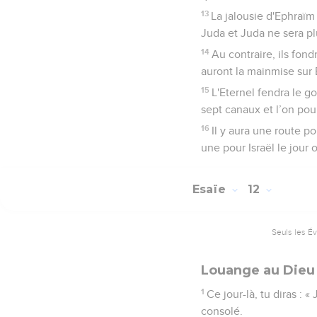
13
La jalousie d'Ephraïm
Juda et Juda ne sera pl
14
Au contraire, ils fond
auront la mainmise sur
15
L'Eternel fendra le g
sept canaux et l’on pou
16
Il y aura une route p
une pour Israël le jour o
Esaïe
12
Seuls les É
Louange au Dieu
1
Ce jour-là, tu diras : «
consolé.