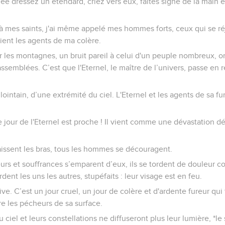
 dressez un étendard, criez vers eux, faites signe de la main et 
 à mes saints, j'ai même appelé mes hommes forts, ceux qui se r
oient les agents de ma colère.
r les montagnes, un bruit pareil à celui d'un peuple nombreux, 
ssemblées. C’est que l'Eternel, le maître de l’univers, passe en 
 lointain, d’une extrémité du ciel. L'Eternel et les agents de sa f
 jour de l'Eternel est proche ! Il vient comme une dévastation dé
aissent les bras, tous les hommes se découragent.
ouleurs et souffrances s’emparent d’eux, ils se tordent de doule
rdent les uns les autres, stupéfaits : leur visage est en feu.
rive. C’est un jour cruel, un jour de colère et d'ardente fureur qui
tre les pécheurs de sa surface.
du ciel et leurs constellations ne diffuseront plus leur lumière, *le