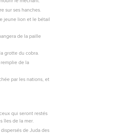
 mourir le méchant.
ure sur ses hanches.
 jeune lion et le bétail
angera de la paille
la grotte du cobra.
 remplie de la
chée par les nations, et
ceux qui seront restés
s îles de la mer.
es dispersés de Juda des