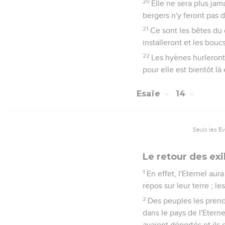
20
Elle ne sera plus jam
bergers n'y feront pas 
21
Ce sont les bêtes du 
installeront et les bouc
22
Les hyènes hurleront
pour elle est bientôt l
Esaïe
14
Seuls les É
Le retour des exi
1
En effet, l'Eternel aur
repos sur leur terre ; le
2
Des peuples les prend
dans le pays de l'Eterne
avaient déportés et ils