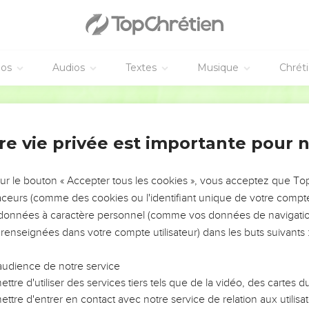
ue dit le Seigneur, l'Eternel, le maître de l’univers : « Toi, mon 
l'Assyrien ! Il te frappe à coups de bâton, il lève son gourdin co
éos
Audios
Textes
Musique
Chrét
rès peu de temps, et ma fureur contre toi prendra fin : ma colère 
Segond 21
de l’univers, brandira le fouet contre lui tout comme il a frappé M
bâton sur la mer comme il l’a fait en Egypte.
re vie privée est importante pour 
he de Jérusalem
sur le bouton « Accepter tous les cookies », vous acceptez que T
qu’il faisait peser sur toi sera retiré, la domination qu’il exerçait 
traceurs (comme des cookies ou l'identifiant unique de votre compte 
 bénédiction.
s données à caractère personnel (comme vos données de navigatio
 traverse Migron, laisse ses bagages à Micmash.
 renseignées dans votre compte utilisateur) dans les buts suivants 
 ils couchent à Guéba. Rama tremble, Guibea, la ville de Saül, pren
isse, fille de Gallim ! Fais attention, Laïsha ! Malheur à toi, Anat
audience de notre service
ttre d'utiliser des services tiers tels que de la vidéo, des cartes
 les habitants de Guébim cherchent un refuge.
ttre d'entrer en contact avec notre service de relation aux utilisat
 halte à Nob et menace la montagne de la fille de Sion, la colline