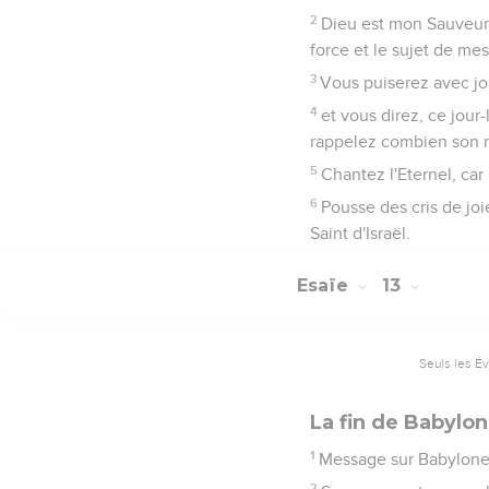
2
Dieu est mon Sauveur. J
force et le sujet de mes
3
Vous puiserez avec joi
4
et vous direz, ce jour-
rappelez combien son n
5
Chantez l'Eternel, car 
6
Pousse des cris de joie
Saint d'Israël.
Esaïe
13
Seuls les É
La fin de Babylo
1
Message sur Babylone d
2