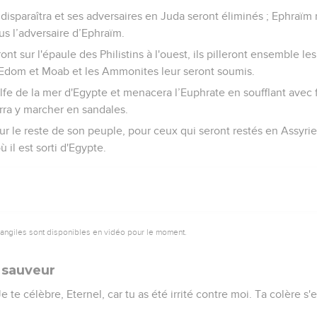
 disparaîtra et ses adversaires en Juda seront éliminés ; Ephraïm 
us l’adversaire d’Ephraïm.
ront sur l'épaule des Philistins à l'ouest, ils pilleront ensemble les
 Edom et Moab et les Ammonites leur seront soumis.
olfe de la mer d'Egypte et menacera l’Euphrate en soufflant avec fo
rra y marcher en sandales.
our le reste de son peuple, pour ceux qui seront restés en Assyri
ù il est sorti d'Egypte.
vangiles sont disponibles en vidéo pour le moment.
 sauveur
 Je te célèbre, Eternel, car tu as été irrité contre moi. Ta colère s