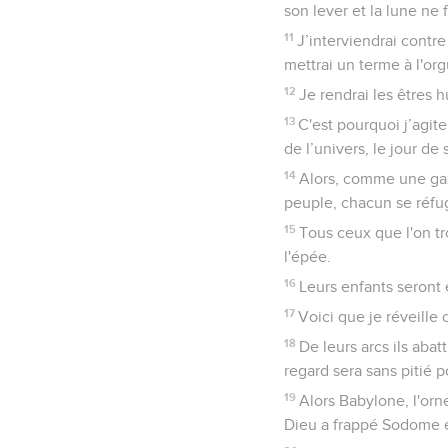
son lever et la lune ne f
11
J’interviendrai contr
mettrai un terme à l'or
12
Je rendrai les êtres h
13
C'est pourquoi j’agite
de l’univers, le jour de
14
Alors, comme une gaz
peuple, chacun se réfu
15
Tous ceux que l'on tr
l'épée.
16
Leurs enfants seront 
17
Voici que je réveille 
18
De leurs arcs ils aba
regard sera sans pitié p
19
Alors Babylone, l'orn
Dieu a frappé Sodome 