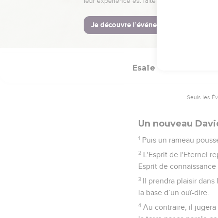
33
Voici que le Seigneur,
sont abattus, les plus é
34
Il taille avec le fer 
Esaïe
11
Seuls les É
Un nouveau Davi
1
Puis un rameau pousser
2
L'Esprit de l'Eternel 
Esprit de connaissance e
3
Il prendra plaisir dans
la base d’un ouï-dire.
4
Au contraire, il jugera