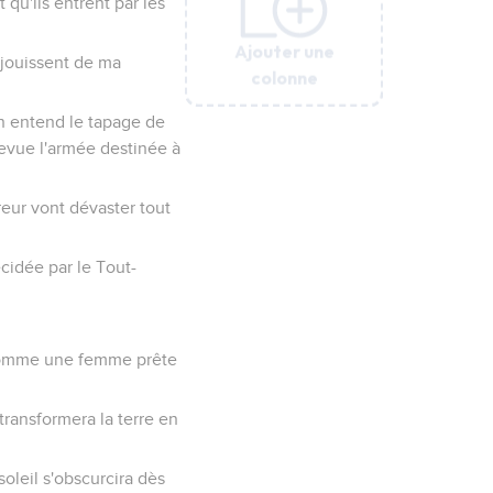
qu'ils entrent par les
Ajouter une
Ajouter une
Ajouter une
Ajouter une
Ajouter une
Ajouter une
Ajouter une
Ajouter une
éjouissent de ma
colonne
colonne
colonne
colonne
colonne
colonne
colonne
colonne
on entend le tapage de
revue l'armée destinée à
ureur vont dévaster tout
cidée par le Tout-
ur comme une femme prête
 transformera la terre en
 soleil s'obscurcira dès