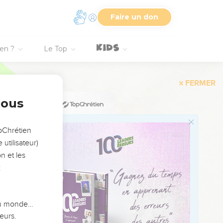
peuple qui habites en
Faire un don
ntre toi comme le
ien ?
Le Top
se dirigera contre lui
adian au rocher d'Oreb,
nous
opChrétien
sera écartée ; brisée,
utilisateur)
n et les
:
d la fuite.
hoth !
 du monde…
eurs.
 de Jérusalem.