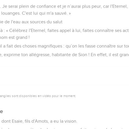
e serai plein de confiance et je n’aurai plus peur, car l'Eternel, 
 louanges. C'est lui qui m'a sauvé. »
e de l'eau aux sources du salut
là : « Célébrez l'Eternel, faites appel à lui, faites connaître ses a
om est grand !
il a fait des choses magnifiques : qu’on les fasse connaître sur tou
, exprime ton allégresse, habitante de Sion ! En effet, il est gran
vangiles sont disponibles en vidéo pour le moment.
ne
ont Esaïe, fils d'Amots, a eu la vision.