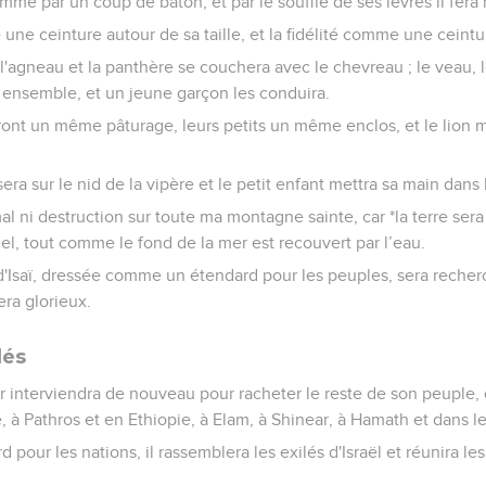
omme par un coup de bâton, et par le souffle de ses lèvres il fera
une ceinture autour de sa taille, et la fidélité comme une ceint
l'agneau et la panthère se couchera avec le chevreau ; le veau, le
 ensemble, et un jeune garçon les conduira.
ront un même pâturage, leurs petits un même enclos, et le lion m
a sur le nid de la vipère et le petit enfant mettra sa main dans 
 ni destruction sur toute ma montagne sainte, car *la terre sera
el, tout comme le fond de la mer est recouvert par l’eau.
e d'Isaï, dressée comme un étendard pour les peuples, sera recher
era glorieux.
lés
ur interviendra de nouveau pour racheter le reste de son peuple, 
 à Pathros et en Ethiopie, à Elam, à Shinear, à Hamath et dans le
d pour les nations, il rassemblera les exilés d'Israël et réunira l
.