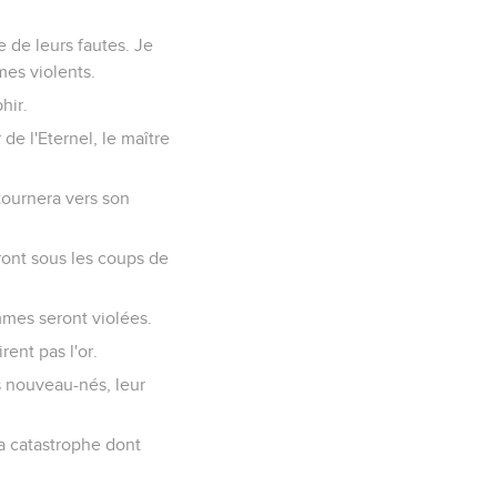
 de leurs fautes. Je
mes violents.
hir.
 de l'Eternel, le maître
ournera vers son
ront sous les coups de
mmes seront violées.
rent pas l'or.
s nouveau-nés, leur
la catastrophe dont