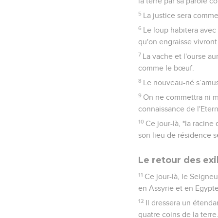
la terre par sa parole c
5
La justice sera comme 
6
Le loup habitera avec 
qu'on engraisse vivront
7
La vache et l'ourse au
comme le bœuf.
8
Le nouveau-né s’amuser
9
On ne commettra ni mal
connaissance de l'Etern
10
Ce jour-là, *la racin
son lieu de résidence s
Le retour des exi
11
Ce jour-là, le Seigne
en Assyrie et en Egypte,
12
Il dressera un étendar
quatre coins de la terre