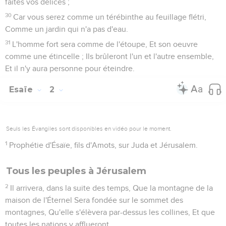
faites vos délices ;
30
Car vous serez comme un térébinthe au feuillage flétri,
Comme un jardin qui n'a pas d'eau.
31
L'homme fort sera comme de l'étoupe, Et son oeuvre
comme une étincelle ; Ils brûleront l'un et l'autre ensemble,
Et il n'y aura personne pour éteindre.
Esaïe
2
Seuls les Évangiles sont disponibles en vidéo pour le moment.
1
Prophétie d'Ésaïe, fils d'Amots, sur Juda et Jérusalem.
Tous les peuples à Jérusalem
2
Il arrivera, dans la suite des temps, Que la montagne de la
maison de l'Éternel Sera fondée sur le sommet des
montagnes, Qu'elle s'élèvera par-dessus les collines, Et que
toutes les nations y afflueront.