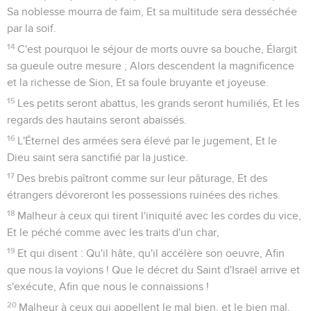
Sa noblesse mourra de faim, Et sa multitude sera desséchée
par la soif.
14
C'est pourquoi le séjour de morts ouvre sa bouche, Élargit
sa gueule outre mesure ; Alors descendent la magnificence
et la richesse de Sion, Et sa foule bruyante et joyeuse.
15
Les petits seront abattus, les grands seront humiliés, Et les
regards des hautains seront abaissés.
16
L'Éternel des armées sera élevé par le jugement, Et le
Dieu saint sera sanctifié par la justice.
17
Des brebis paîtront comme sur leur pâturage, Et des
étrangers dévoreront les possessions ruinées des riches.
18
Malheur à ceux qui tirent l'iniquité avec les cordes du vice,
Et le péché comme avec les traits d'un char,
19
Et qui disent : Qu'il hâte, qu'il accélère son oeuvre, Afin
que nous la voyions ! Que le décret du Saint d'Israël arrive et
s'exécute, Afin que nous le connaissions !
20
Malheur à ceux qui appellent le mal bien, et le bien mal,