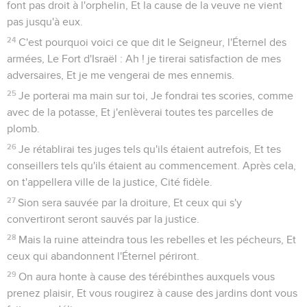
font pas droit à l'orphelin, Et la cause de la veuve ne vient
pas jusqu'à eux.
24
C'est pourquoi voici ce que dit le Seigneur, l'Éternel des
armées, Le Fort d'Israël : Ah ! je tirerai satisfaction de mes
adversaires, Et je me vengerai de mes ennemis.
25
Je porterai ma main sur toi, Je fondrai tes scories, comme
avec de la potasse, Et j'enlèverai toutes tes parcelles de
plomb.
26
Je rétablirai tes juges tels qu'ils étaient autrefois, Et tes
conseillers tels qu'ils étaient au commencement. Après cela,
on t'appellera ville de la justice, Cité fidèle.
27
Sion sera sauvée par la droiture, Et ceux qui s'y
convertiront seront sauvés par la justice.
28
Mais la ruine atteindra tous les rebelles et les pécheurs, Et
ceux qui abandonnent l'Éternel périront.
29
On aura honte à cause des térébinthes auxquels vous
prenez plaisir, Et vous rougirez à cause des jardins dont vous