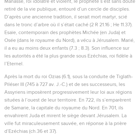
Manassé, roi idolâtre et violent, le prophète s’est sans doute
retiré de la vie publique, entouré d’un cercle de disciples.
D’après une ancienne tradition, il serait mort martyr, scié
dans le tronc d’arbre où il s’était caché (2 R 21.16 ; He 11.37).
Esaïe, contemporain des prophètes Michée (en Juda) et
Osée (dans le royaume du Nord), a vécu à Jérusalem. Marié,
il a eu au moins deux enfants (7.3 ; 8.3). Son influence sur
les autorités a été la plus grande sous Ezéchias, roi fidèle à
l’Eternel.
Après la mort du roi Ozias (6.1), sous la conduite de Tiglath-
Piléser III (745 à 727 av. J.-C.) et de ses successeurs, les
Assyriens imposèrent progressivement leur loi aux régions
situées à l’ouest de leur territoire. En 722, ils s’emparèrent
de Samarie, la capitale du royaume du Nord. En 701, ils
envahirent Juda et mirent le siège devant Jérusalem. La
ville fut miraculeusement sauvée, en réponse à la prière
d’Ezéchias (ch.36 et 37).