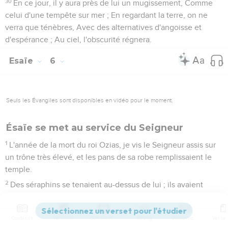
30
En ce jour, il y aura près de lui un mugissement, Comme
celui d'une tempête sur mer ; En regardant la terre, on ne
verra que ténèbres, Avec des alternatives d'angoisse et
d'espérance ; Au ciel, l'obscurité régnera.
Esaïe
6
Seuls les Évangiles sont disponibles en vidéo pour le moment.
Ésaïe se met au service du Seigneur
1
L'année de la mort du roi Ozias, je vis le Seigneur assis sur
un trône très élevé, et les pans de sa robe remplissaient le
temple.
2
Des séraphins se tenaient au-dessus de lui ; ils avaient
chacun six ailes ; deux dont ils se couvraient la face, deux
dont ils se couvraient les pieds, et deux dont ils se servaient
Contenus
Versions
Commentaires
Strong
Dictionnaire
pour voler.