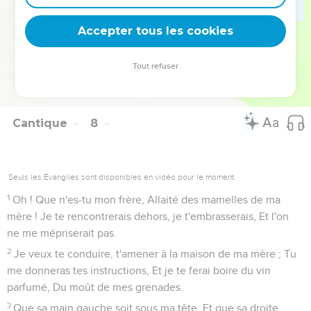
(7 : 13) Dès le matin nous irons aux vignes, Nous verrons si
la vigne pousse, si la fleur s'ouvre, Si les grenadiers
Accepter tous les cookies
fleurissent. Là je te donnerai mon amour.
13
(7 : 14) Les mandragores répandent leur parfum, Et nous
Tout refuser
avons à nos portes tous les meilleurs fruits, Nouveaux et
anciens : Mon bien-aimé, je les ai gardés pour toi.
Cantique
8
Seuls les Évangiles sont disponibles en vidéo pour le moment.
1
Oh ! Que n'es-tu mon frère, Allaité des mamelles de ma
mère ! Je te rencontrerais dehors, je t'embrasserais, Et l'on
ne me mépriserait pas.
2
Je veux te conduire, t'amener à la maison de ma mère ; Tu
me donneras tes instructions, Et je te ferai boire du vin
parfumé, Du moût de mes grenades.
3
Que sa main gauche soit sous ma tête, Et que sa droite