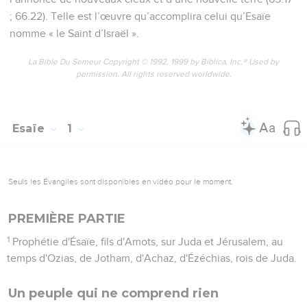
; 66.22). Telle est l’œuvre qu’accomplira celui qu’Esaïe
nomme « le Saint d’Israël ».
La Bible Du Semeur Copyright © 1992, 1999 by Biblica, Inc.® Used by
permission. All rights reserved worldwide.
Esaïe
1
Seuls les Évangiles sont disponibles en vidéo pour le moment.
PREMIÈRE PARTIE
1
Prophétie d'Ésaïe, fils d'Amots, sur Juda et Jérusalem, au
temps d'Ozias, de Jotham, d'Achaz, d'Ézéchias, rois de Juda.
Un peuple qui ne comprend rien