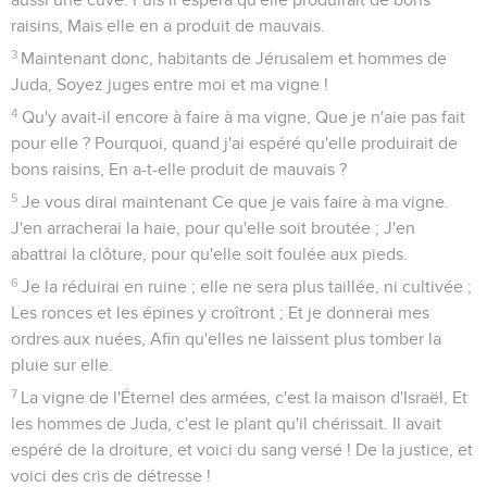
raisins, Mais elle en a produit de mauvais.
3
Maintenant donc, habitants de Jérusalem et hommes de
Juda, Soyez juges entre moi et ma vigne !
4
Qu'y avait-il encore à faire à ma vigne, Que je n'aie pas fait
pour elle ? Pourquoi, quand j'ai espéré qu'elle produirait de
bons raisins, En a-t-elle produit de mauvais ?
5
Je vous dirai maintenant Ce que je vais faire à ma vigne.
J'en arracherai la haie, pour qu'elle soit broutée ; J'en
abattrai la clôture, pour qu'elle soit foulée aux pieds.
6
Je la réduirai en ruine ; elle ne sera plus taillée, ni cultivée ;
Les ronces et les épines y croîtront ; Et je donnerai mes
ordres aux nuées, Afin qu'elles ne laissent plus tomber la
pluie sur elle.
7
La vigne de l'Éternel des armées, c'est la maison d'Israël, Et
les hommes de Juda, c'est le plant qu'il chérissait. Il avait
espéré de la droiture, et voici du sang versé ! De la justice, et
voici des cris de détresse !