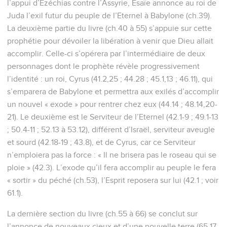
l’appui d’Ezéchias contre l’Assyrie, Esaïe annonce au roi de
Juda l’exil futur du peuple de l’Eternel à Babylone (ch.39).
La deuxième partie du livre (ch.40 à 55) s’appuie sur cette
prophétie pour dévoiler la libération à venir que Dieu allait
accomplir. Celle-ci s’opérera par l’intermédiaire de deux
personnages dont le prophète révèle progressivement
l’identité : un roi, Cyrus (41.2,25 ; 44.28 ; 45.1,13 ; 46.11), qui
s’emparera de Babylone et permettra aux exilés d’accomplir
un nouvel « exode » pour rentrer chez eux (44.14 ; 48.14,20-
21). Le deuxième est le Serviteur de l’Eternel (42.1-9 ; 49.1-13
; 50.4-11 ; 52.13 à 53.12), différent d’Israël, serviteur aveugle
et sourd (42.18-19 ; 43.8), et de Cyrus, car ce Serviteur
n’emploiera pas la force : « Il ne brisera pas le roseau qui se
ploie » (42.3). L’exode qu’il fera accomplir au peuple le fera
« sortir » du péché (ch.53), l’Esprit reposera sur lui (42.1 ; voir
61.1).
La dernière section du livre (ch.55 à 66) se conclut sur
l’annonce de nouveaux cieux et d’une nouvelle terre (65.17