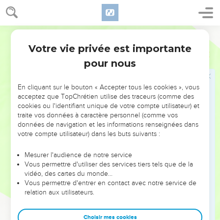
7
(7 : 8) Ta taille ressemble au palmier, Et tes seins à des
grappes.
Segond 1910
8
(7 : 9) Je me dis : Je monterai sur le palmier, J'en saisirai les
Votre vie privée est importante
rameaux ! Que tes seins soient comme les grappes de la
Cantique
7
pour nous
vigne, Le parfum de ton souffle comme celui des pommes,
9
(7 : 10) Et ta bouche comme un vin excellent,... -Qui coule
En cliquant sur le bouton « Accepter tous les cookies », vous
aisément pour mon bien-aimé, Et glisse sur les lèvres de
acceptez que TopChrétien utilise des traceurs (comme des
ceux qui s'endorment !
cookies ou l'identifiant unique de votre compte utilisateur) et
traite vos données à caractère personnel (comme vos
Elle
données de navigation et les informations renseignées dans
votre compte utilisateur) dans les buts suivants :
10
(7 : 11) Je suis à mon bien-aimé, Et ses désirs se portent
vers moi.
Mesurer l'audience de notre service
Vous permettre d'utiliser des services tiers tels que de la
11
(7 : 12) Viens, mon bien-aimé, sortons dans les champs,
vidéo, des cartes du monde…
Demeurons dans les villages !
Vous permettre d'entrer en contact avec notre service de
relation aux utilisateurs.
Elle
Choisir mes cookies
12