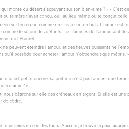
ci qui monte du désert s’appuyant sur son bien-aimé ? » « C’est 
droit où ta mère t’avait conçu, oui, au lieu même où te conçut celle 
au sur ton cœur, comme un sceau sur ton bras. L’amour est for
e comme le séjour des défunts. Les flammes de l’amour sont des
nant de l’Eternel.
ne peuvent éteindre l’amour, et des fleuves puissants ne l’em
iens qu’il possède pour acheter l’amour n’obtiendrait que mépris. »
 elle est petite encore, sa poitrine n’est pas formée, que feron
e la marier ? »
rt, nous bâtirons sur elle des créneaux en argent. Si elle est une 
r de cèdre.
t, mes seins en sont les tours. Aussi ai-je trouvé la paix, auprès d