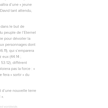
naîtra d’une « jeune
de David tant attendu,
dans le but de
 du peuple de l’Eternel
ie pour dévoiler la
 deux personnages dont
46.11), qui s’emparera
 eux (44.14 ;
 53.12), différent
loiera pas la force : «
 fera « sortir » du
t d’une nouvelle terre
 ».
ved worldwide.