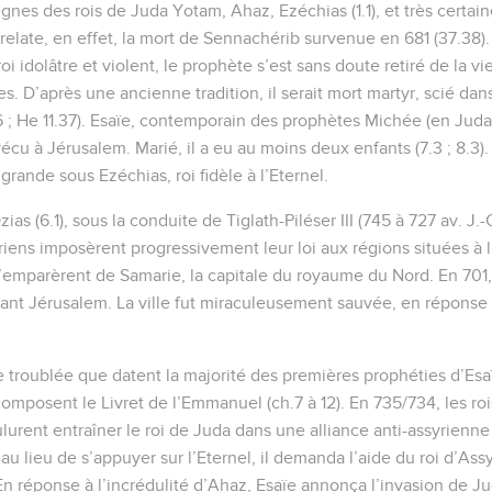
ègnes des rois de Juda Yotam, Ahaz, Ezéchias (1.1), et très cert
e relate, en effet, la mort de Sennachérib survenue en 681 (37.38)
i idolâtre et violent, le prophète s’est sans doute retiré de la v
es. D’après une ancienne tradition, il serait mort martyr, scié dans
16 ; He 11.37). Esaïe, contemporain des prophètes Michée (en Juda
cu à Jérusalem. Marié, il a eu au moins deux enfants (7.3 ; 8.3).
 grande sous Ezéchias, roi fidèle à l’Eternel.
ias (6.1), sous la conduite de Tiglath-Piléser III (745 à 727 av. J.-
riens imposèrent progressivement leur loi aux régions situées à l
s s’emparèrent de Samarie, la capitale du royaume du Nord. En 701,
vant Jérusalem. La ville fut miraculeusement sauvée, en réponse 
 troublée que datent la majorité des premières prophéties d’Esaïe
 composent le Livret de l’Emmanuel (ch.7 à 12). En 735/734, les r
rent entraîner le roi de Juda dans une alliance anti-assyrienne 
s au lieu de s’appuyer sur l’Eternel, il demanda l’aide du roi d’As
En réponse à l’incrédulité d’Ahaz, Esaïe annonça l’invasion de Ju