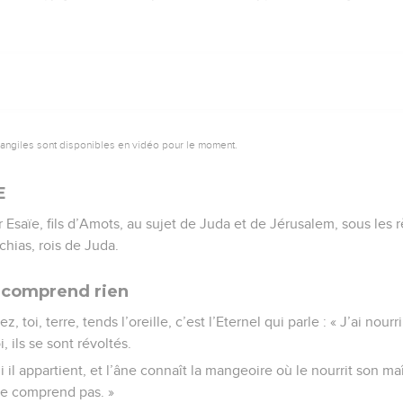
vangiles sont disponibles en vidéo pour le moment.
E
 Esaïe, fils d’Amots, au sujet de Juda et de Jérusalem, sous les 
hias, rois de Juda.
 comprend rien
, toi, terre, tends l’oreille, c’est l’Eternel qui parle : « J’ai nourr
, ils se sont révoltés.
 il appartient, et l’âne connaît la mangeoire où le nourrit son maî
ne comprend pas. »