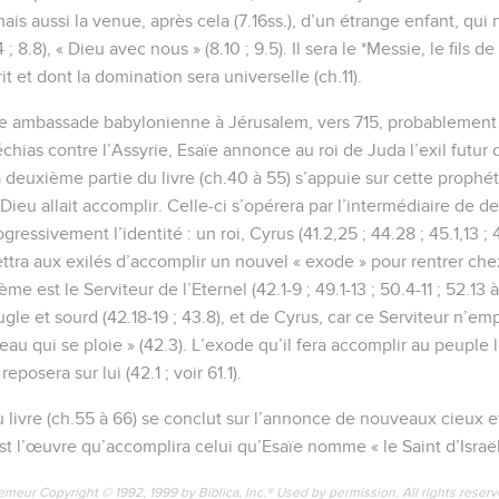
mais aussi la venue, après cela (7.16ss.), d’un étrange enfant, qui 
 ; 8.8), « Dieu avec nous » (8.10 ; 9.5). Il sera le *Messie, le fils 
it et dont la domination sera universelle (ch.11).
ne ambassade babylonienne à Jérusalem, vers 715, probablement 
échias contre l’Assyrie, Esaïe annonce au roi de Juda l’exil futur
 deuxième partie du livre (ch.40 à 55) s’appuie sur cette prophét
 Dieu allait accomplir. Celle-ci s’opérera par l’intermédiaire de
ressivement l’identité : un roi, Cyrus (41.2,25 ; 44.28 ; 45.1,13 ; 
tra aux exilés d’accomplir un nouvel « exode » pour rentrer chez
me est le Serviteur de l’Eternel (42.1-9 ; 49.1-13 ; 50.4-11 ; 52.13 à
ugle et sourd (42.18-19 ; 43.8), et de Cyrus, car ce Serviteur n’emp
seau qui se ploie » (42.3). L’exode qu’il fera accomplir au peuple le
reposera sur lui (42.1 ; voir 61.1).
u livre (ch.55 à 66) se conclut sur l’annonce de nouveaux cieux e
 est l’œuvre qu’accomplira celui qu’Esaïe nomme « le Saint d’Israël
emeur Copyright © 1992, 1999 by Biblica, Inc.® Used by permission. All rights reser