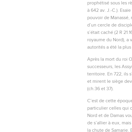
prophétisé sous les r
à 642 av. J.-C.). Esaï
pouvoir de Manassé, ro
d’un cercle de discipl
s’était caché (2 R 21.
royaume du Nord), a vé
autorités a été la plus
Après la mort du roi Oz
successeurs, les Assy
territoire. En 722, il
et mirent le siège de
(ch.36 et 37).
C’est de cette époque
particulier celles qui
Nord et de Damas voulu
de s’allier à eux, mai
la chute de Samarie. 