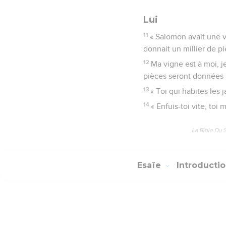
Lui
11
« Salomon avait une vi
donnait un millier de p
12
Ma vigne est à moi, j
pièces seront données à
13
« Toi qui habites les 
14
« Enfuis-toi vite, to
La Bible Du 
Esaïe
Introducti