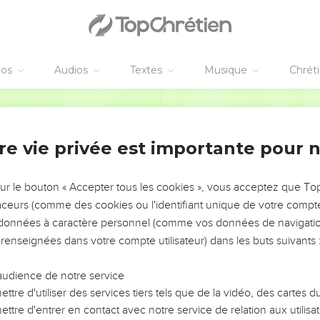
ue tu es gracieuse, ô mon amour, ô fille délicieuse.
tu es comme un palmier. Tes seins en sont les grappes.
e vais monter au palmier, j’en saisirai les grappes.” Que tes seins 
éos
Audios
Textes
Musique
Chrét
parfum de ton souffle rappelle celui de la pomme,
Semeur
le vin le plus exquis... » « Oui, un bon vin qui va droit à mon bien-
re vie privée est importante pour 
soupissent. »
ien-aimé et c’est moi qu’il désire.
sur le bouton « Accepter tous les cookies », vous acceptez que T
traceurs (comme des cookies ou l'identifiant unique de votre compte 
s données à caractère personnel (comme vos données de navigatio
-aimé, sortons dans la campagne. Nous passerons la nuit au mi
 renseignées dans votre compte utilisateur) dans les buts suivants 
au matin, de bonne heure, pour aller dans les vignes, pour voir s
ouverts, si déjà sont sorties les fleurs des grenadiers. Là-bas, je
audience de notre service
ttre d'utiliser des services tiers tels que de la vidéo, des cartes
ttre d'entrer en contact avec notre service de relation aux utilisat
ent leur parfum. Nous avons, à nos portes, des fruits exquis de 