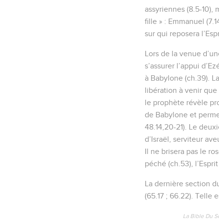
assyriennes (8.5-10), 
fille » : Emmanuel (7.14
sur qui reposera l’Espr
Lors de la venue d’u
s’assurer l’appui d’Ez
à Babylone (ch.39). La
libération à venir que
le prophète révèle prog
de Babylone et permet
48.14,20-21). Le deuxiè
d’Israël, serviteur ave
Il ne brisera pas le ro
péché (ch.53), l’Esprit 
La dernière section d
(65.17 ; 66.22). Telle
La Bible Du S