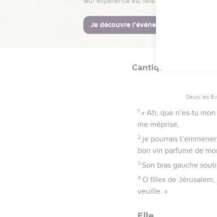
anciens que nouveaux. P
La Bible Du 
Cantique
8
Seuls les É
1
« Ah, que n’es-tu mon 
me méprise,
2
je pourrais t’emmener,
bon vin parfumé de mon
3
Son bras gauche souti
4
O filles de Jérusalem,
veuille. »
Elle