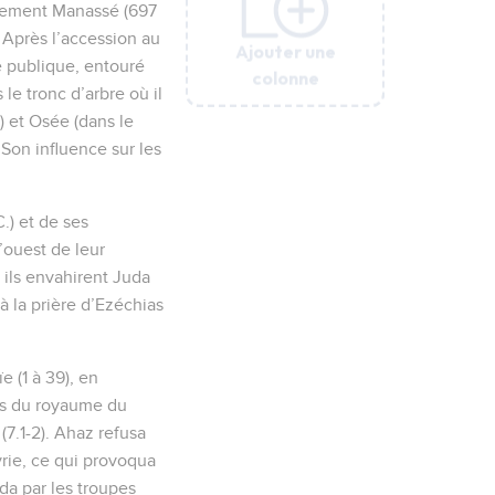
ainement Manassé (697
. Après l’accession au
Ajouter une
Ajouter une
Ajouter une
Ajouter une
Ajouter une
ie publique, entouré
colonne
colonne
colonne
colonne
colonne
 le tronc d’arbre où il
) et Osée (dans le
 Son influence sur les
C.) et de ses
’ouest de leur
 ils envahirent Juda
à la prière d’Ezéchias
 (1 à 39), en
ois du royaume du
(7.1-2). Ahaz refusa
syrie, ce qui provoqua
da par les troupes