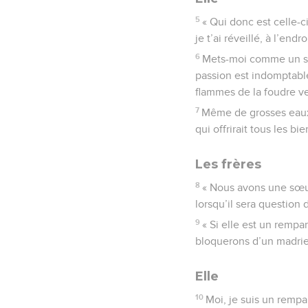
5
« Qui donc est celle-
je t’ai réveillé, à l’en
6
Mets-moi comme un sce
passion est indomptabl
flammes de la foudre ve
7
Même de grosses eaux 
qui offrirait tous les b
Les frères
8
« Nous avons une sœur,
lorsqu’il sera question d
9
« Si elle est un rempa
bloquerons d’un madrie
Elle
10
Moi, je suis un rempar