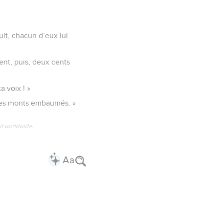
uit, chacun d’eux lui
gent, puis, deux cents
a voix ! »
r les monts embaumés. »
ed worldwide.