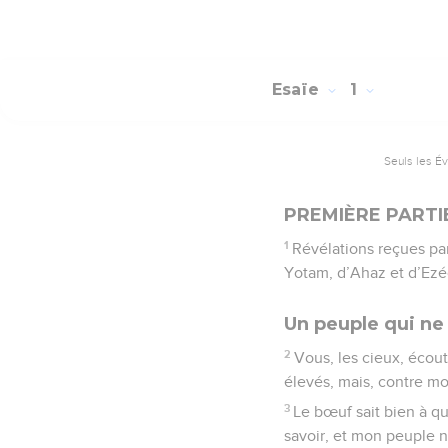
Esaïe
1
Seuls les É
PREMIÈRE PARTI
1
Révélations reçues par
Yotam, d’Ahaz et d’Ezéc
Un peuple qui ne
2
Vous, les cieux, écoutez
élevés, mais, contre moi
3
Le bœuf sait bien à qui
savoir, et mon peuple 