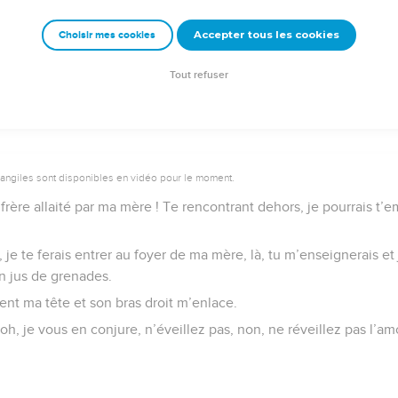
our toi, mon bien-aimé, je les ai réservés.
Accepter tous les cookies
Choisir mes cookies
Semeur Copyright © 1992, 1999 by Biblica, Inc.® Used by permission. All rights reserv
Tout refuser
vangiles sont disponibles en vidéo pour le moment.
frère allaité par ma mère ! Te rencontrant dehors, je pourrais t’
 je te ferais entrer au foyer de ma mère, là, tu m’enseignerais et 
 jus de grenades.
ent ma tête et son bras droit m’enlace.
 oh, je vous en conjure, n’éveillez pas, non, ne réveillez pas l’am