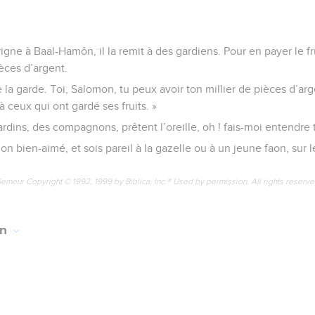
gne à Baal-Hamôn, il la remit à des gardiens. Pour en payer le fr
ièces d’argent.
e la garde. Toi, Salomon, tu peux avoir ton millier de pièces d’ar
 ceux qui ont gardé ses fruits. »
jardins, des compagnons, prêtent l’oreille, oh ! fais-moi entendre t
i mon bien-aimé, et sois pareil à la gazelle ou à un jeune faon, su
Semeur Copyright © 1992, 1999 by Biblica, Inc.® Used by permission. All rights reserv
on